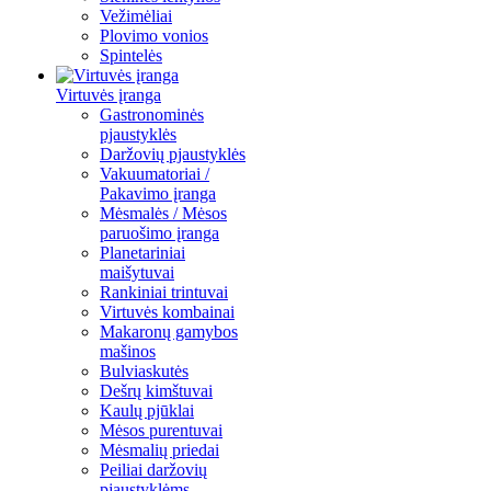
Vežimėliai
Plovimo vonios
Spintelės
Virtuvės įranga
Gastronominės
pjaustyklės
Daržovių pjaustyklės
Vakuumatoriai /
Pakavimo įranga
Mėsmalės / Mėsos
paruošimo įranga
Planetariniai
maišytuvai
Rankiniai trintuvai
Virtuvės kombainai
Makaronų gamybos
mašinos
Bulviaskutės
Dešrų kimštuvai
Kaulų pjūklai
Mėsos purentuvai
Mėsmalių priedai
Peiliai daržovių
pjaustyklėms