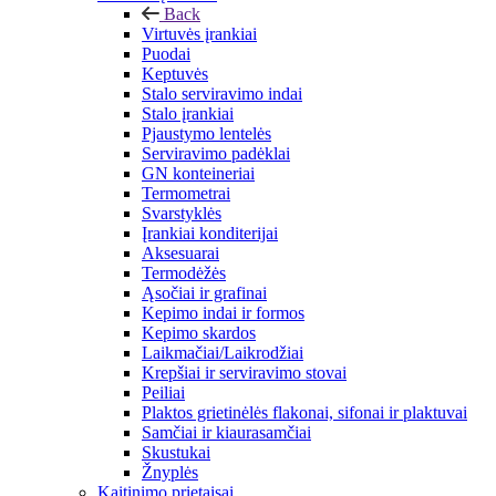
Back
Virtuvės įrankiai
Puodai
Keptuvės
Stalo serviravimo indai
Stalo įrankiai
Pjaustymo lentelės
Serviravimo padėklai
GN konteineriai
Termometrai
Svarstyklės
Įrankiai konditerijai
Aksesuarai
Termodėžės
Ąsočiai ir grafinai
Kepimo indai ir formos
Kepimo skardos
Laikmačiai/Laikrodžiai
Krepšiai ir serviravimo stovai
Peiliai
Plaktos grietinėlės flakonai, sifonai ir plaktuvai
Samčiai ir kiaurasamčiai
Skustukai
Žnyplės
Kaitinimo prietaisai