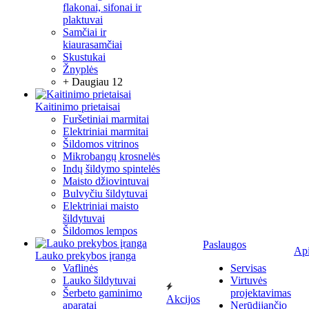
flakonai, sifonai ir
plaktuvai
Samčiai ir
kiaurasamčiai
Skustukai
Žnyplės
+ Daugiau 12
Kaitinimo prietaisai
Furšetiniai marmitai
Elektriniai marmitai
Šildomos vitrinos
Mikrobangų krosnelės
Indų šildymo spintelės
Maisto džiovintuvai
Bulvyčiu šildytuvai
Elektriniai maisto
šildytuvai
Šildomos lempos
Paslaugos
Ap
Lauko prekybos įranga
Vaflinės
Servisas
Lauko šildytuvai
Virtuvės
Šerbeto gaminimo
projektavimas
Akcijos
aparatai
Nerūdijančio