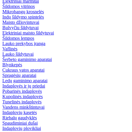
Elektriniai marmitai
Šildomos vitrinos
Mikrobangų krosnelės
Indų šildymo spintelės
Maisto džiovintuvai
Bulvyčiu šildytuvai
Elektriniai maisto šildytuvai
Šildomos lempos
Lauko prekybos įranga
Vaflinės
Lauko šildytuvai
Šerbeto gaminimo aparatai
Blynkepės
Cukraus vatos aparatai
Spragėsių aparatai
Ledų gaminimo aparatai
Indaplovės ir jų priedai
Pobarinės indaplovės
Kupolinės indaplovės
Tunelinės indaplovės
Vandens minkštintuvai
Indaplovių kasetės
Riebalų gaudyklės
Spaudiminiai dušai
Indaplovių plovikliai