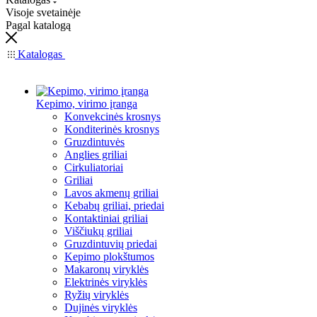
Visoje svetainėje
Pagal katalogą
Katalogas
Kepimo, virimo įranga
Konvekcinės krosnys
Konditerinės krosnys
Gruzdintuvės
Anglies griliai
Cirkuliatoriai
Griliai
Lavos akmenų griliai
Kebabų griliai, priedai
Kontaktiniai griliai
Viščiukų griliai
Gruzdintuvių priedai
Kepimo plokštumos
Makaronų viryklės
Elektrinės viryklės
Ryžių viryklės
Dujinės viryklės