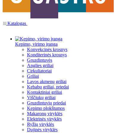
Katalogas
Kepimo, virimo įranga
Konvekcinės krosnys
Konditerinės krosnys
Gruzdintuvės
Anglies griliai
Cirkuliatoriai
Griliai
Lavos akmenų griliai
Kebabų griliai, priedai
Kontaktiniai griliai
Viščiukų griliai
Gruzdintuvių priedai
Kepimo plokštumos
Makaronų viryklės
Elektrinės viryklės
Ryžių viryklės
Dujinės viryklės