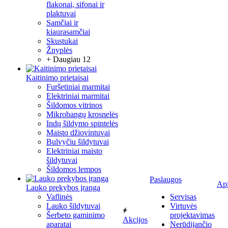
flakonai, sifonai ir
plaktuvai
Samčiai ir
kiaurasamčiai
Skustukai
Žnyplės
+ Daugiau 12
Kaitinimo prietaisai
Furšetiniai marmitai
Elektriniai marmitai
Šildomos vitrinos
Mikrobangų krosnelės
Indų šildymo spintelės
Maisto džiovintuvai
Bulvyčiu šildytuvai
Elektriniai maisto
šildytuvai
Šildomos lempos
Paslaugos
Ap
Lauko prekybos įranga
Vaflinės
Servisas
Lauko šildytuvai
Virtuvės
Šerbeto gaminimo
projektavimas
Akcijos
aparatai
Nerūdijančio