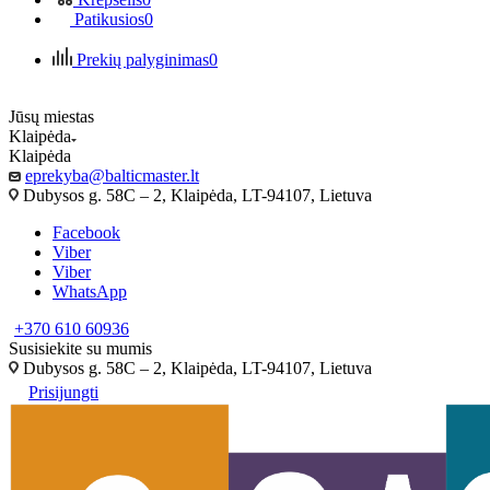
Patikusios
0
Prekių palyginimas
0
Jūsų miestas
Klaipėda
Klaipėda
eprekyba@balticmaster.lt
Dubysos g. 58C – 2, Klaipėda, LT-94107, Lietuva
Facebook
Viber
Viber
WhatsApp
+370 610 60936
Susisiekite su mumis
Dubysos g. 58C – 2, Klaipėda, LT-94107, Lietuva
Prisijungti