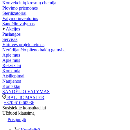
Konvekcinių krosnių chemija
Plovimo priemonės
Sterilizatoriai
Valymo inventorius
Sandėlio valymas
Akcijos
Paslaugos
Servisas
Virtuvės projektavimas
Nerūdijančio plieno baldų gamyba
Apie mus
Apie mus
Rekvizitai
Komanda
Atsiliepimai
Naujienos
Kontaktai
SANDĖLIO VALYMAS
BALTIC MASTER
+370 610 60936
Susisiekite konsultacijai
Užduoti klausimą
Prisijungti
Krepšelis
0