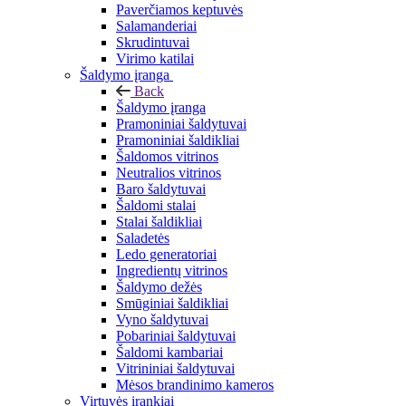
Paverčiamos keptuvės
Salamanderiai
Skrudintuvai
Virimo katilai
Šaldymo įranga
Back
Šaldymo įranga
Pramoniniai šaldytuvai
Pramoniniai šaldikliai
Šaldomos vitrinos
Neutralios vitrinos
Baro šaldytuvai
Šaldomi stalai
Stalai šaldikliai
Saladetės
Ledo generatoriai
Ingredientų vitrinos
Šaldymo dežės
Smūginiai šaldikliai
Vyno šaldytuvai
Pobariniai šaldytuvai
Šaldomi kambariai
Vitrininiai šaldytuvai
Mėsos brandinimo kameros
Virtuvės įrankiai