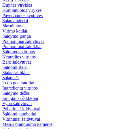
Dujinės viryklės
Kombinuotos virykės
Paverčiamos keptuvės
Salamanderiai
Skrudintuvai
Virimo katilai
Šaldymo įranga
Pramoniniai šaldytuvai
Pramoniniai šaldikliai
Šaldomos vitrinos
Neutralios vitrinos
Baro šaldytuvai
Šaldomi stalai
Stalai šaldikliai
Saladetės
Ledo generatoriai
Ingredientų vitrinos
Šaldymo dežės
Smūginiai šaldikliai
Vyno šaldytuvai
Pobariniai šaldytuvai
Šaldomi kambariai
Vitrininiai šaldytuvai
Mėsos brandinimo kameros