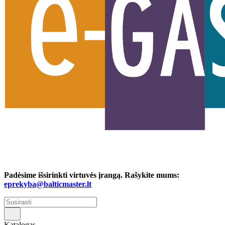
Padėsime išsirinkti virtuvės įrangą. Rašykite mums:
eprekyba@balticmaster.lt
Katalogas