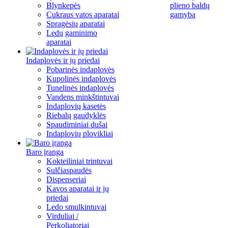
Blynkepės
plieno baldų
Cukraus vatos aparatai
gamyba
Spragėsių aparatai
Ledų gaminimo
aparatai
Indaplovės ir jų priedai
Pobarinės indaplovės
Kupolinės indaplovės
Tunelinės indaplovės
Vandens minkštintuvai
Indaplovių kasetės
Riebalų gaudyklės
Spaudiminiai dušai
Indaplovių plovikliai
Baro įranga
Kokteiliniai trintuvai
Sulčiaspaudės
Dispenseriai
Kavos aparatai ir jų
priedai
Ledo smulkintuvai
Virduliai /
Perkoliatoriai