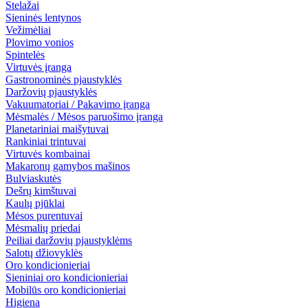
Stelažai
Sieninės lentynos
Vežimėliai
Plovimo vonios
Spintelės
Virtuvės įranga
Gastronominės pjaustyklės
Daržovių pjaustyklės
Vakuumatoriai / Pakavimo įranga
Mėsmalės / Mėsos paruošimo įranga
Planetariniai maišytuvai
Rankiniai trintuvai
Virtuvės kombainai
Makaronų gamybos mašinos
Bulviaskutės
Dešrų kimštuvai
Kaulų pjūklai
Mėsos purentuvai
Mėsmalių priedai
Peiliai daržovių pjaustyklėms
Salotų džiovyklės
Oro kondicionieriai
Sieniniai oro kondicionieriai
Mobilūs oro kondicionieriai
Higiena