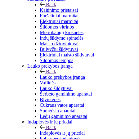
Back
Kaitinimo prietaisai
Furšetiniai marmitai
Elektriniai marmitai
Šildomos vitrinos
Mikrobangų krosnelės
Indų šildymo spintelės
Maisto džiovintuvai
Bulvyčiu šildytuvai
Elektriniai maisto šildytuvai
Šildomos lempos
Lauko prekybos įranga
Back
Lauko prekybos įranga
Vaflinės
Lauko šildytuvai
Šerbeto gaminimo aparatai
Blynkepės
Cukraus vatos aparatai
Spragėsių aparatai
Ledų gaminimo aparatai
Indaplovės ir jų priedai
Back
Indaplovės ir jų priedai
Pobarinės indaplovės