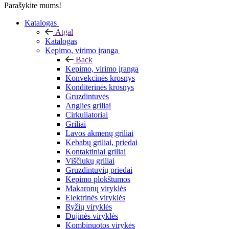
Parašykite mums!
Katalogas
Atgal
Katalogas
Kepimo, virimo įranga
Back
Kepimo, virimo įranga
Konvekcinės krosnys
Konditerinės krosnys
Gruzdintuvės
Anglies griliai
Cirkuliatoriai
Griliai
Lavos akmenų griliai
Kebabų griliai, priedai
Kontaktiniai griliai
Viščiukų griliai
Gruzdintuvių priedai
Kepimo plokštumos
Makaronų viryklės
Elektrinės viryklės
Ryžių viryklės
Dujinės viryklės
Kombinuotos virykės