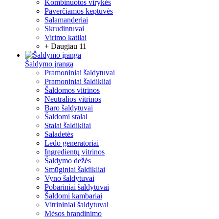
Kombinuotos virykės
Paverčiamos keptuvės
Salamanderiai
Skrudintuvai
Virimo katilai
+ Daugiau 11
Šaldymo įranga
Pramoniniai šaldytuvai
Pramoniniai šaldikliai
Šaldomos vitrinos
Neutralios vitrinos
Baro šaldytuvai
Šaldomi stalai
Stalai šaldikliai
Saladetės
Ledo generatoriai
Ingredientų vitrinos
Šaldymo dežės
Smūginiai šaldikliai
Vyno šaldytuvai
Pobariniai šaldytuvai
Šaldomi kambariai
Vitrininiai šaldytuvai
Mėsos brandinimo