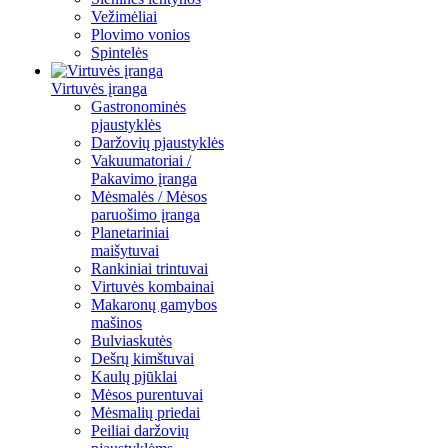
Vežimėliai
Plovimo vonios
Spintelės
Virtuvės įranga
Gastronominės
pjaustyklės
Daržovių pjaustyklės
Vakuumatoriai /
Pakavimo įranga
Mėsmalės / Mėsos
paruošimo įranga
Planetariniai
maišytuvai
Rankiniai trintuvai
Virtuvės kombainai
Makaronų gamybos
mašinos
Bulviaskutės
Dešrų kimštuvai
Kaulų pjūklai
Mėsos purentuvai
Mėsmalių priedai
Peiliai daržovių