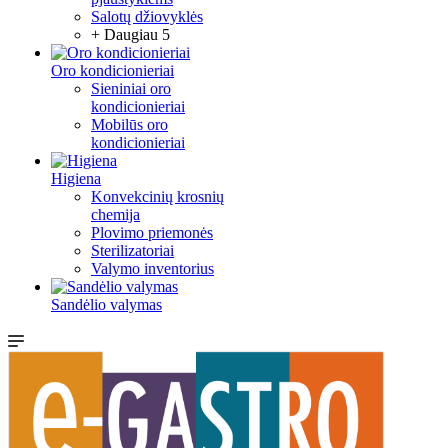
Salotų džiovyklės
+ Daugiau 5
Oro kondicionieriai
Sieniniai oro
kondicionieriai
Mobilūs oro
kondicionieriai
Higiena
Konvekcinių krosnių
chemija
Plovimo priemonės
Sterilizatoriai
Valymo inventorius
Sandėlio valymas