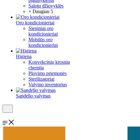
pjaustyklėms
Salotų džiovyklės
+ Daugiau 5
Oro kondicionieriai
Sieniniai oro
kondicionieriai
Mobilūs oro
kondicionieriai
Higiena
Konvekcinių krosnių
chemija
Plovimo priemonės
Sterilizatoriai
Valymo inventorius
Sandėlio valymas