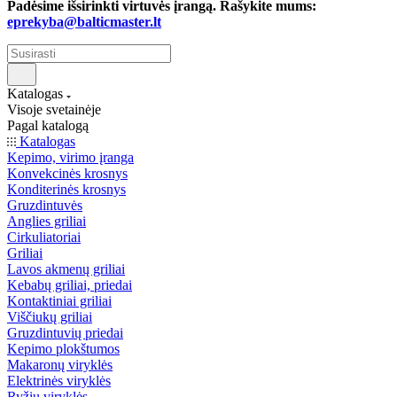
Padėsime išsirinkti virtuvės įrangą. Rašykite mums:
eprekyba@balticmaster.lt
Katalogas
Visoje svetainėje
Pagal katalogą
Katalogas
Kepimo, virimo įranga
Konvekcinės krosnys
Konditerinės krosnys
Gruzdintuvės
Anglies griliai
Cirkuliatoriai
Griliai
Lavos akmenų griliai
Kebabų griliai, priedai
Kontaktiniai griliai
Viščiukų griliai
Gruzdintuvių priedai
Kepimo plokštumos
Makaronų viryklės
Elektrinės viryklės
Ryžių viryklės