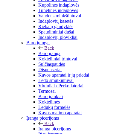
Kupolinės indaplovės
Tunelinės indaplovės
Vandens minkštintuvai
Indaplovių kasetės
Riebalų gaudyklės
Spaudiminiai dušai
Indaplovių plovikliai
Baro įranga
Back
Baro įranga
Kokteiliniai trintuvai
Sulčiaspaudės
Dispenseriai
Kavos aparatai ir jų priedai
Ledo smulkintuvai
Virduliai / Perkoliatoriai
Termosai
Baro įrankiai
Kokteilinės
Ledukų formelės
Kavos malimo aparatai
Įranga picerijoms
Back
Įranga picerijoms