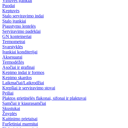
Virtuvės įrankiai
Puodai
Keptuvės
Stalo serviravimo indai
Stalo įrankiai
Pjaustymo lentelės
Serviravimo padėklai
GN konteineriai
Termometrai
Svarstyklės
Įrankiai konditerijai
Aksesuarai
Termodėžės
Ąsočiai ir grafinai
Kepimo indai ir formos
Kepimo skardos
Laikmačiai/Laikrodžiai
Krepšiai ir serviravimo stovai
Peiliai
Plaktos grietinėlės flakonai, sifonai ir plaktuvai
Samčiai ir kiaurasamčiai
Skustukai
Žnyplės
Kaitinimo prietaisai
Furšetiniai marmitai