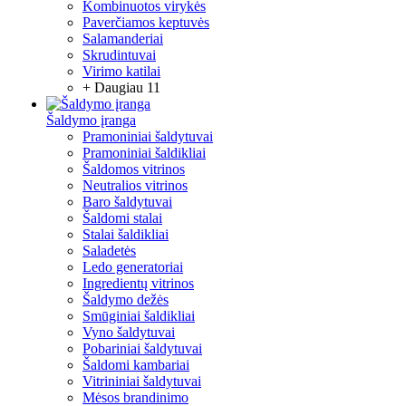
Kombinuotos virykės
Paverčiamos keptuvės
Salamanderiai
Skrudintuvai
Virimo katilai
+ Daugiau 11
Šaldymo įranga
Pramoniniai šaldytuvai
Pramoniniai šaldikliai
Šaldomos vitrinos
Neutralios vitrinos
Baro šaldytuvai
Šaldomi stalai
Stalai šaldikliai
Saladetės
Ledo generatoriai
Ingredientų vitrinos
Šaldymo dežės
Smūginiai šaldikliai
Vyno šaldytuvai
Pobariniai šaldytuvai
Šaldomi kambariai
Vitrininiai šaldytuvai
Mėsos brandinimo