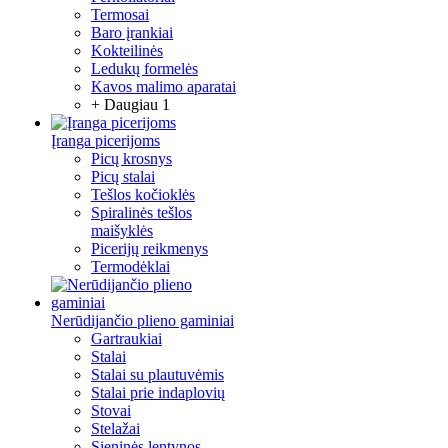
Termosai
Baro įrankiai
Kokteilinės
Ledukų formelės
Kavos malimo aparatai
+ Daugiau 1
Įranga picerijoms
Picų krosnys
Picų stalai
Tešlos kočioklės
Spiralinės tešlos
maišyklės
Picerijų reikmenys
Termodėklai
Nerūdijančio plieno gaminiai
Gartraukiai
Stalai
Stalai su plautuvėmis
Stalai prie indaplovių
Stovai
Stelažai
Sieninės lentynos