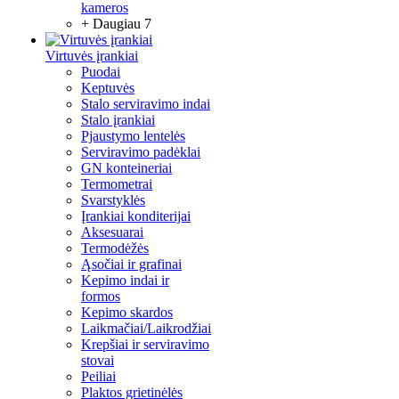
kameros
+ Daugiau 7
Virtuvės įrankiai
Puodai
Keptuvės
Stalo serviravimo indai
Stalo įrankiai
Pjaustymo lentelės
Serviravimo padėklai
GN konteineriai
Termometrai
Svarstyklės
Įrankiai konditerijai
Aksesuarai
Termodėžės
Ąsočiai ir grafinai
Kepimo indai ir
formos
Kepimo skardos
Laikmačiai/Laikrodžiai
Krepšiai ir serviravimo
stovai
Peiliai
Plaktos grietinėlės