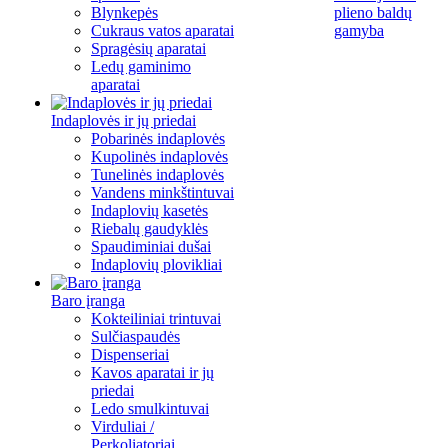
Blynkepės
plieno baldų
Cukraus vatos aparatai
gamyba
Spragėsių aparatai
Ledų gaminimo
aparatai
Indaplovės ir jų priedai
Pobarinės indaplovės
Kupolinės indaplovės
Tunelinės indaplovės
Vandens minkštintuvai
Indaplovių kasetės
Riebalų gaudyklės
Spaudiminiai dušai
Indaplovių plovikliai
Baro įranga
Kokteiliniai trintuvai
Sulčiaspaudės
Dispenseriai
Kavos aparatai ir jų
priedai
Ledo smulkintuvai
Virduliai /
Perkoliatoriai