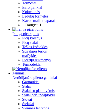
Termosai
Baro įrankiai
Kokteilinės
Ledukų formelės
Kavos malimo aparatai
+ Daugiau 1
Įranga picerijoms
Picų krosnys
Picų stalai
Tešlos kočioklės
Spiralinės tešlos
maišyklės
Picerijų reikmenys
Termodėklai
Nerūdijančio plieno gaminiai
Gartraukiai
Stalai
Stalai su plautuvėmis
Stalai prie indaplovių
Stovai
Stelažai
Sieninės lentynos