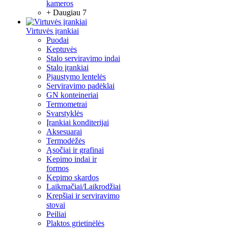
kameros
+ Daugiau 7
Virtuvės įrankiai
Puodai
Keptuvės
Stalo serviravimo indai
Stalo įrankiai
Pjaustymo lentelės
Serviravimo padėklai
GN konteineriai
Termometrai
Svarstyklės
Įrankiai konditerijai
Aksesuarai
Termodėžės
Ąsočiai ir grafinai
Kepimo indai ir
formos
Kepimo skardos
Laikmačiai/Laikrodžiai
Krepšiai ir serviravimo
stovai
Peiliai
Plaktos grietinėlės