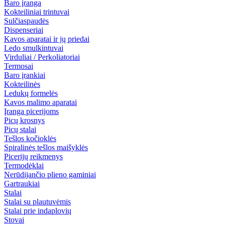
Baro įranga
Kokteiliniai trintuvai
Sulčiaspaudės
Dispenseriai
Kavos aparatai ir jų priedai
Ledo smulkintuvai
Virduliai / Perkoliatoriai
Termosai
Baro įrankiai
Kokteilinės
Ledukų formelės
Kavos malimo aparatai
Įranga picerijoms
Picų krosnys
Picų stalai
Tešlos kočioklės
Spiralinės tešlos maišyklės
Picerijų reikmenys
Termodėklai
Nerūdijančio plieno gaminiai
Gartraukiai
Stalai
Stalai su plautuvėmis
Stalai prie indaplovių
Stovai