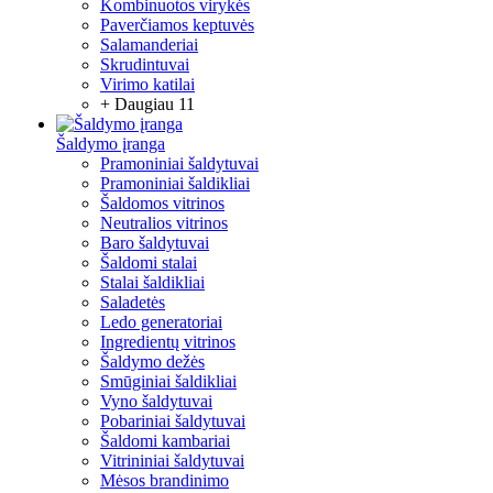
Kombinuotos virykės
Paverčiamos keptuvės
Salamanderiai
Skrudintuvai
Virimo katilai
+ Daugiau 11
Šaldymo įranga
Pramoniniai šaldytuvai
Pramoniniai šaldikliai
Šaldomos vitrinos
Neutralios vitrinos
Baro šaldytuvai
Šaldomi stalai
Stalai šaldikliai
Saladetės
Ledo generatoriai
Ingredientų vitrinos
Šaldymo dežės
Smūginiai šaldikliai
Vyno šaldytuvai
Pobariniai šaldytuvai
Šaldomi kambariai
Vitrininiai šaldytuvai
Mėsos brandinimo