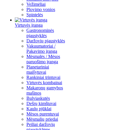
Vežimėliai
Plovimo vonios
Spintelės
Virtuvės įranga
Gastronominės
pjaustyklės
Daržovių pjaustyklės
Vakuumatoriai /
Pakavimo įranga
Mėsmalės / Mėsos
paruošimo įranga
Planetariniai
maišytuvai
Rankiniai trintuvai
Virtuvės kombainai
Makaronų gamybos
mašinos
Bulviaskutės
Dešrų kimštuvai
Kaulų pjūklai
Mėsos purentuvai
Mėsmalių priedai
Peiliai daržovių
pjaustyklėms