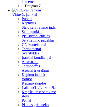
kameros
+ Daugiau 7
Virtuvės įrankiai
Puodai
Keptuvės
Stalo serviravimo indai
Stalo įrankiai
Pjaustymo lentelės
Serviravimo padėklai
GN konteineriai
Termometrai
Svarstyklės
Įrankiai konditerijai
Aksesuarai
Termodėžės
Ąsočiai ir grafinai
Kepimo indai ir
formos
Kepimo skardos
Laikmačiai/Laikrodžiai
Krepšiai ir serviravimo
stovai
Peiliai
Plaktos grietinėlės