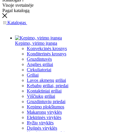
Visoje svetainėje
Pagal katalogą
Katalogas
Kepimo, virimo įranga
Konvekcinės krosnys
Konditerinės krosnys
Gruzdintuvės
Anglies griliai
Cirkuliatoriai
Griliai
Lavos akmenų griliai
Kebabų griliai, priedai
Kontaktiniai griliai
Viščiukų griliai
Gruzdintuvių priedai
Kepimo plokštumos
Makaronų viryklės
Elektrinės viryklės
Ryžių viryklės
Dujinės viryklės