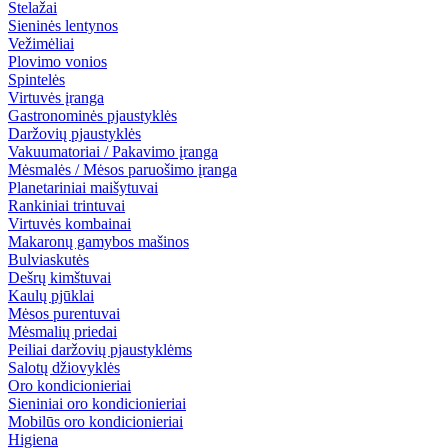
Stelažai
Sieninės lentynos
Vežimėliai
Plovimo vonios
Spintelės
Virtuvės įranga
Gastronominės pjaustyklės
Daržovių pjaustyklės
Vakuumatoriai / Pakavimo įranga
Mėsmalės / Mėsos paruošimo įranga
Planetariniai maišytuvai
Rankiniai trintuvai
Virtuvės kombainai
Makaronų gamybos mašinos
Bulviaskutės
Dešrų kimštuvai
Kaulų pjūklai
Mėsos purentuvai
Mėsmalių priedai
Peiliai daržovių pjaustyklėms
Salotų džiovyklės
Oro kondicionieriai
Sieniniai oro kondicionieriai
Mobilūs oro kondicionieriai
Higiena