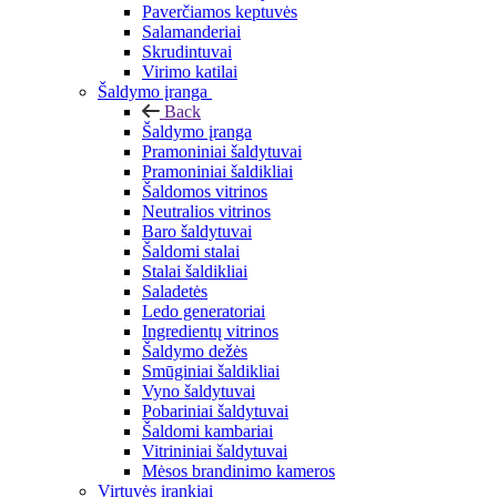
Paverčiamos keptuvės
Salamanderiai
Skrudintuvai
Virimo katilai
Šaldymo įranga
Back
Šaldymo įranga
Pramoniniai šaldytuvai
Pramoniniai šaldikliai
Šaldomos vitrinos
Neutralios vitrinos
Baro šaldytuvai
Šaldomi stalai
Stalai šaldikliai
Saladetės
Ledo generatoriai
Ingredientų vitrinos
Šaldymo dežės
Smūginiai šaldikliai
Vyno šaldytuvai
Pobariniai šaldytuvai
Šaldomi kambariai
Vitrininiai šaldytuvai
Mėsos brandinimo kameros
Virtuvės įrankiai