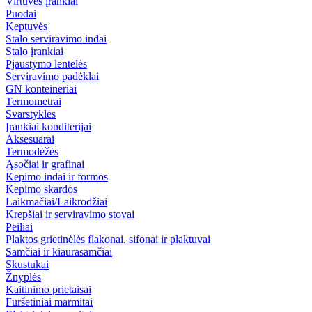
Virtuvės įrankiai
Puodai
Keptuvės
Stalo serviravimo indai
Stalo įrankiai
Pjaustymo lentelės
Serviravimo padėklai
GN konteineriai
Termometrai
Svarstyklės
Įrankiai konditerijai
Aksesuarai
Termodėžės
Ąsočiai ir grafinai
Kepimo indai ir formos
Kepimo skardos
Laikmačiai/Laikrodžiai
Krepšiai ir serviravimo stovai
Peiliai
Plaktos grietinėlės flakonai, sifonai ir plaktuvai
Samčiai ir kiaurasamčiai
Skustukai
Žnyplės
Kaitinimo prietaisai
Furšetiniai marmitai