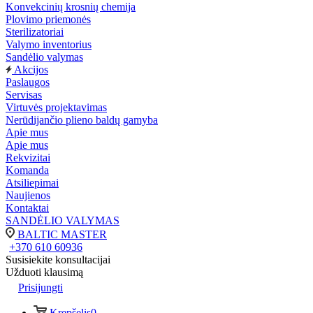
Konvekcinių krosnių chemija
Plovimo priemonės
Sterilizatoriai
Valymo inventorius
Sandėlio valymas
Akcijos
Paslaugos
Servisas
Virtuvės projektavimas
Nerūdijančio plieno baldų gamyba
Apie mus
Apie mus
Rekvizitai
Komanda
Atsiliepimai
Naujienos
Kontaktai
SANDĖLIO VALYMAS
BALTIC MASTER
+370 610 60936
Susisiekite konsultacijai
Užduoti klausimą
Prisijungti
Krepšelis
0