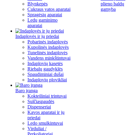
Blynkepės
plieno baldų
Cukraus vatos aparatai
gamyba
Spragėsių aparatai
Ledų gaminimo
aparatai
Indaplovės ir jų priedai
Pobarinės indaplovės
Kupolinės indaplovės
Tunelinės indaplovės
Vandens minkštintuvai
Indaplovių kasetės
Riebalų gaudyklės
Spaudiminiai dušai
Indaplovių plovikliai
Baro įranga
Kokteiliniai trintuvai
Sulčiaspaudės
Dispenseriai
Kavos aparatai ir jų
priedai
Ledo smulkintuvai
Virduliai /
Perkoliatoriai