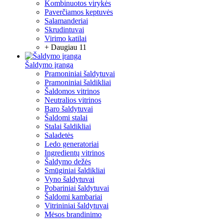
Kombinuotos virykės
Paverčiamos keptuvės
Salamanderiai
Skrudintuvai
Virimo katilai
+ Daugiau 11
Šaldymo įranga
Pramoniniai šaldytuvai
Pramoniniai šaldikliai
Šaldomos vitrinos
Neutralios vitrinos
Baro šaldytuvai
Šaldomi stalai
Stalai šaldikliai
Saladetės
Ledo generatoriai
Ingredientų vitrinos
Šaldymo dežės
Smūginiai šaldikliai
Vyno šaldytuvai
Pobariniai šaldytuvai
Šaldomi kambariai
Vitrininiai šaldytuvai
Mėsos brandinimo