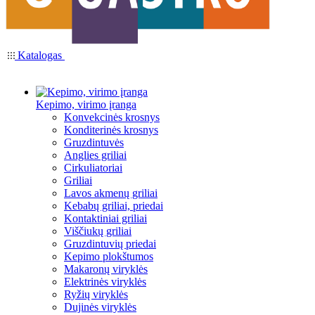
Katalogas
Kepimo, virimo įranga
Konvekcinės krosnys
Konditerinės krosnys
Gruzdintuvės
Anglies griliai
Cirkuliatoriai
Griliai
Lavos akmenų griliai
Kebabų griliai, priedai
Kontaktiniai griliai
Viščiukų griliai
Gruzdintuvių priedai
Kepimo plokštumos
Makaronų viryklės
Elektrinės viryklės
Ryžių viryklės
Dujinės viryklės