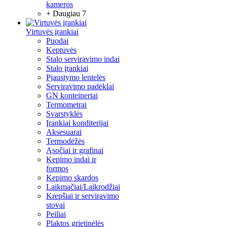
kameros
+ Daugiau 7
Virtuvės įrankiai
Puodai
Keptuvės
Stalo serviravimo indai
Stalo įrankiai
Pjaustymo lentelės
Serviravimo padėklai
GN konteineriai
Termometrai
Svarstyklės
Įrankiai konditerijai
Aksesuarai
Termodėžės
Ąsočiai ir grafinai
Kepimo indai ir
formos
Kepimo skardos
Laikmačiai/Laikrodžiai
Krepšiai ir serviravimo
stovai
Peiliai
Plaktos grietinėlės