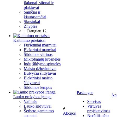
flakonai, sifonai ir
plaktuvai
Samčiai ir
kiaurasamčiai
Skustukai
Žnyplės
+ Daugiau 12
Kaitinimo prietaisai
Furšetiniai marmitai
Elektriniai marmitai
Šildomos vitrinos
Mikrobangų krosnelės
Indų šildymo spintelės
Maisto džiovintuvai
Bulvyčiu šildytuvai
Elektriniai maisto
šildytuvai
Šildomos lempos
Paslaugos
Ap
Lauko prekybos įranga
Vaflinės
Servisas
Lauko šildytuvai
Virtuvės
Šerbeto gaminimo
projektavimas
Akcijos
aparatai
Nerūdijančio