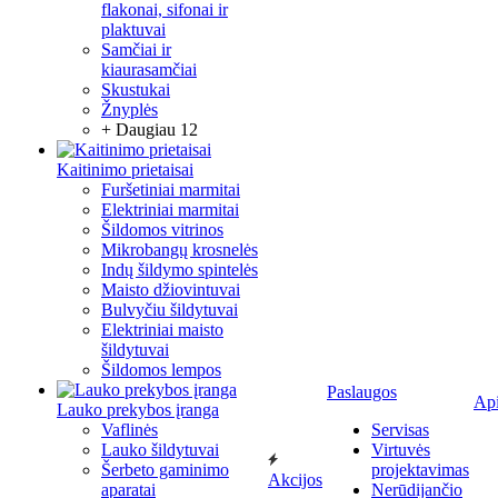
flakonai, sifonai ir
plaktuvai
Samčiai ir
kiaurasamčiai
Skustukai
Žnyplės
+ Daugiau 12
Kaitinimo prietaisai
Furšetiniai marmitai
Elektriniai marmitai
Šildomos vitrinos
Mikrobangų krosnelės
Indų šildymo spintelės
Maisto džiovintuvai
Bulvyčiu šildytuvai
Elektriniai maisto
šildytuvai
Šildomos lempos
Paslaugos
Ap
Lauko prekybos įranga
Vaflinės
Servisas
Lauko šildytuvai
Virtuvės
Šerbeto gaminimo
projektavimas
Akcijos
aparatai
Nerūdijančio