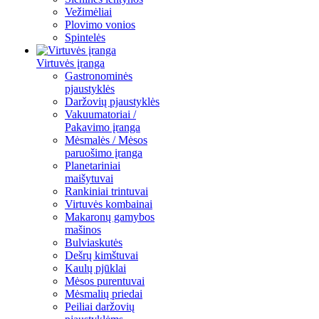
Vežimėliai
Plovimo vonios
Spintelės
Virtuvės įranga
Gastronominės
pjaustyklės
Daržovių pjaustyklės
Vakuumatoriai /
Pakavimo įranga
Mėsmalės / Mėsos
paruošimo įranga
Planetariniai
maišytuvai
Rankiniai trintuvai
Virtuvės kombainai
Makaronų gamybos
mašinos
Bulviaskutės
Dešrų kimštuvai
Kaulų pjūklai
Mėsos purentuvai
Mėsmalių priedai
Peiliai daržovių