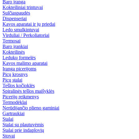
Baro įranga
Kokteiliniai trintuvai
Sulčiaspaudės
Dispenseriai
Kavos aparatai ir jų priedai
Ledo smulkintuvai
Virduliai / Perkoliatoriai
Termosai
Baro įrankiai
Kokteilinės
Ledukų formelės
Kavos malimo aparatai
Įranga picerijoms
Picų krosnys
Picų stalai
Tešlos kočioklės
Spiralinės tešlos maišyklės
Picerijų reikmenys
Termodėklai
Nerūdijančio plieno gaminiai
Gartraukiai
Stalai
Stalai su plautuvėmis
Stalai prie indaplovių
Stovai