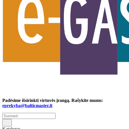
Padėsime išsirinkti virtuvės įrangą. Rašykite mums:
eprekyba@balticmaster.lt
Katalogas