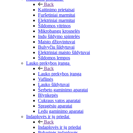
Back
Kaitinimo prietaisai
Furšetiniai marmitai
Elektriniai marmitai
Šildomos vitrinos
Mikrobangų krosnelės
Indų šildymo spintelės
Maisto džiovintuvai
Bulvyčiu šildytuvai
Elektriniai maisto šildytuvai
Šildomos lempos
Lauko prekybos įranga
Back
Lauko prekybos įranga
Vaflinės
Lauko šildytuvai
Šerbeto gaminimo aparatai
Blynkepės
Cukraus vatos aparatai
Spragėsių aparatai
Ledų gaminimo aparatai
Indaplovės ir jų priedai
Back
Indaplovės ir jų priedai
Pobarinės indaplovės