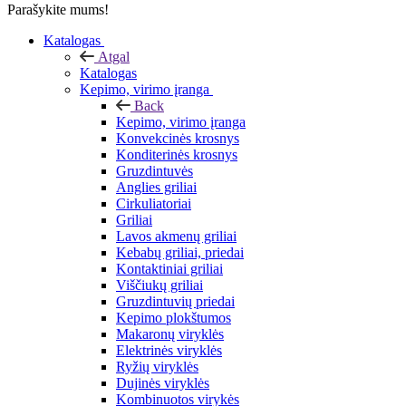
Parašykite mums!
Katalogas
Atgal
Katalogas
Kepimo, virimo įranga
Back
Kepimo, virimo įranga
Konvekcinės krosnys
Konditerinės krosnys
Gruzdintuvės
Anglies griliai
Cirkuliatoriai
Griliai
Lavos akmenų griliai
Kebabų griliai, priedai
Kontaktiniai griliai
Viščiukų griliai
Gruzdintuvių priedai
Kepimo plokštumos
Makaronų viryklės
Elektrinės viryklės
Ryžių viryklės
Dujinės viryklės
Kombinuotos virykės