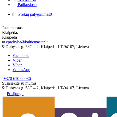
Patikusios
0
Prekių palyginimas
0
Jūsų miestas
Klaipėda
Klaipėda
eprekyba@balticmaster.lt
Dubysos g. 58C – 2, Klaipėda, LT-94107, Lietuva
Facebook
Viber
Viber
WhatsApp
+370 610 60936
Susisiekite su mumis
Dubysos g. 58C – 2, Klaipėda, LT-94107, Lietuva
Prisijungti