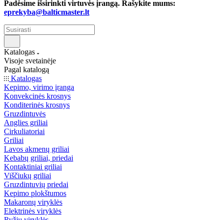
Padėsime išsirinkti virtuvės įrangą. Rašykite mums:
eprekyba@balticmaster.lt
Katalogas
Visoje svetainėje
Pagal katalogą
Katalogas
Kepimo, virimo įranga
Konvekcinės krosnys
Konditerinės krosnys
Gruzdintuvės
Anglies griliai
Cirkuliatoriai
Griliai
Lavos akmenų griliai
Kebabų griliai, priedai
Kontaktiniai griliai
Viščiukų griliai
Gruzdintuvių priedai
Kepimo plokštumos
Makaronų viryklės
Elektrinės viryklės
Ryžių viryklės