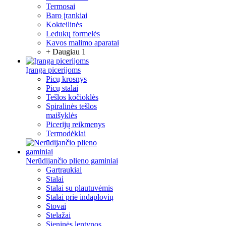
Termosai
Baro įrankiai
Kokteilinės
Ledukų formelės
Kavos malimo aparatai
+ Daugiau 1
Įranga picerijoms
Picų krosnys
Picų stalai
Tešlos kočioklės
Spiralinės tešlos
maišyklės
Picerijų reikmenys
Termodėklai
Nerūdijančio plieno gaminiai
Gartraukiai
Stalai
Stalai su plautuvėmis
Stalai prie indaplovių
Stovai
Stelažai
Sieninės lentynos