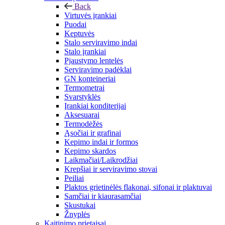
Back
Virtuvės įrankiai
Puodai
Keptuvės
Stalo serviravimo indai
Stalo įrankiai
Pjaustymo lentelės
Serviravimo padėklai
GN konteineriai
Termometrai
Svarstyklės
Įrankiai konditerijai
Aksesuarai
Termodėžės
Ąsočiai ir grafinai
Kepimo indai ir formos
Kepimo skardos
Laikmačiai/Laikrodžiai
Krepšiai ir serviravimo stovai
Peiliai
Plaktos grietinėlės flakonai, sifonai ir plaktuvai
Samčiai ir kiaurasamčiai
Skustukai
Žnyplės
Kaitinimo prietaisai