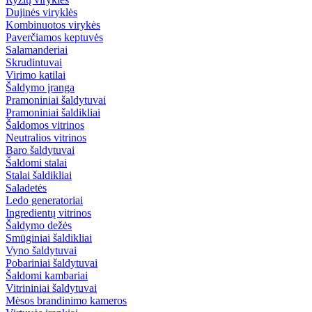
Dujinės viryklės
Kombinuotos virykės
Paverčiamos keptuvės
Salamanderiai
Skrudintuvai
Virimo katilai
Šaldymo įranga
Pramoniniai šaldytuvai
Pramoniniai šaldikliai
Šaldomos vitrinos
Neutralios vitrinos
Baro šaldytuvai
Šaldomi stalai
Stalai šaldikliai
Saladetės
Ledo generatoriai
Ingredientų vitrinos
Šaldymo dežės
Smūginiai šaldikliai
Vyno šaldytuvai
Pobariniai šaldytuvai
Šaldomi kambariai
Vitrininiai šaldytuvai
Mėsos brandinimo kameros