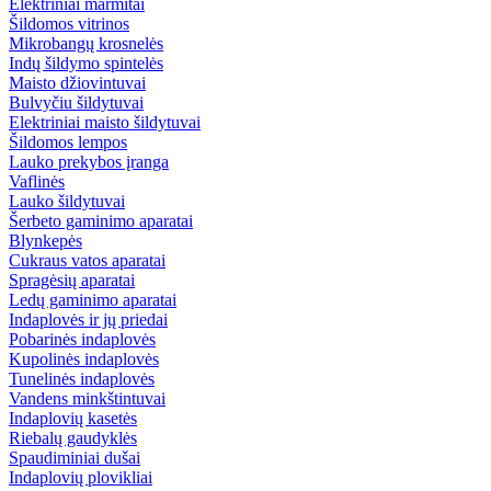
Elektriniai marmitai
Šildomos vitrinos
Mikrobangų krosnelės
Indų šildymo spintelės
Maisto džiovintuvai
Bulvyčiu šildytuvai
Elektriniai maisto šildytuvai
Šildomos lempos
Lauko prekybos įranga
Vaflinės
Lauko šildytuvai
Šerbeto gaminimo aparatai
Blynkepės
Cukraus vatos aparatai
Spragėsių aparatai
Ledų gaminimo aparatai
Indaplovės ir jų priedai
Pobarinės indaplovės
Kupolinės indaplovės
Tunelinės indaplovės
Vandens minkštintuvai
Indaplovių kasetės
Riebalų gaudyklės
Spaudiminiai dušai
Indaplovių plovikliai