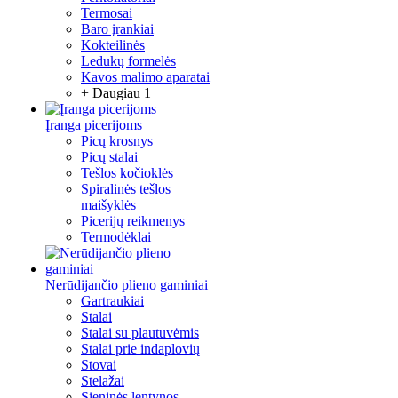
Termosai
Baro įrankiai
Kokteilinės
Ledukų formelės
Kavos malimo aparatai
+ Daugiau 1
Įranga picerijoms
Picų krosnys
Picų stalai
Tešlos kočioklės
Spiralinės tešlos
maišyklės
Picerijų reikmenys
Termodėklai
Nerūdijančio plieno gaminiai
Gartraukiai
Stalai
Stalai su plautuvėmis
Stalai prie indaplovių
Stovai
Stelažai
Sieninės lentynos