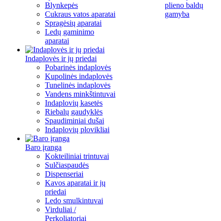
Blynkepės
plieno baldų
Cukraus vatos aparatai
gamyba
Spragėsių aparatai
Ledų gaminimo
aparatai
Indaplovės ir jų priedai
Pobarinės indaplovės
Kupolinės indaplovės
Tunelinės indaplovės
Vandens minkštintuvai
Indaplovių kasetės
Riebalų gaudyklės
Spaudiminiai dušai
Indaplovių plovikliai
Baro įranga
Kokteiliniai trintuvai
Sulčiaspaudės
Dispenseriai
Kavos aparatai ir jų
priedai
Ledo smulkintuvai
Virduliai /
Perkoliatoriai