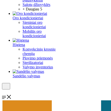
pjaustyklėms
Salotų džiovyklės
+ Daugiau 5
Oro kondicionieriai
Sieniniai oro
kondicionieriai
Mobilūs oro
kondicionieriai
Higiena
Konvekcinių krosnių
chemija
Plovimo priemonės
Sterilizatoriai
Valymo inventorius
Sandėlio valymas