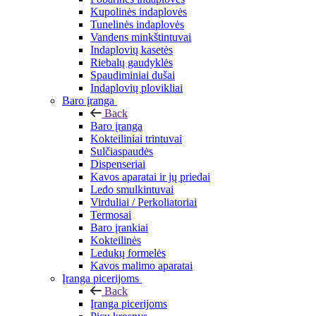
Kupolinės indaplovės
Tunelinės indaplovės
Vandens minkštintuvai
Indaplovių kasetės
Riebalų gaudyklės
Spaudiminiai dušai
Indaplovių plovikliai
Baro įranga
Back
Baro įranga
Kokteiliniai trintuvai
Sulčiaspaudės
Dispenseriai
Kavos aparatai ir jų priedai
Ledo smulkintuvai
Virduliai / Perkoliatoriai
Termosai
Baro įrankiai
Kokteilinės
Ledukų formelės
Kavos malimo aparatai
Įranga picerijoms
Back
Įranga picerijoms