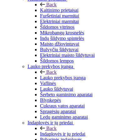
Back
Kaitinimo prietaisai
Furšetiniai marmitai
Elektriniai marmitai
Šildomos vitrinos
Mikrobangų krosnelės
Indų šildymo spintelės
Maisto džiovintuvai
Bulvyčiu šildytuvai
Elektriniai maisto šildytuvai
Šildomos lempos
Lauko prekybos įranga
Back
Lauko prekybos įranga
Vaflinės
Lauko šildytuvai
Šerbeto gaminimo aparatai
Blynkepės
Cukraus vatos aparatai
Spragėsių aparatai
Ledų gaminimo aparatai
Indaplovės ir jų priedai
Back
Indaplovės ir jų priedai
Pobarinės indaplovės