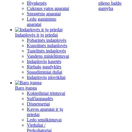
Blynkepės
plieno baldų
Cukraus vatos aparatai
gamyba
Spragėsių aparatai
Ledų gaminimo
aparatai
Indaplovės ir jų priedai
Pobarinės indaplovės
Kupolinės indaplovės
Tunelinės indaplovės
Vandens minkštintuvai
Indaplovių kasetės
Riebalų gaudyklės
Spaudiminiai dušai
Indaplovių plovikliai
Baro įranga
Kokteiliniai trintuvai
Sulčiaspaudės
Dispenseriai
Kavos aparatai ir jų
priedai
Ledo smulkintuvai
Virduliai /
Perkoliatoriai