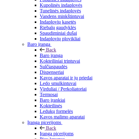
Kupolinės indaplovės
Tunelinės indaplovės
Vandens minkštintuvai
Indaplovių kasetės
Riebalų gaudyklės
Spaudiminiai dušai
Indaplovių plovikliai
Baro įranga
Back
Baro įranga
Kokteiliniai trintuvai
Sulčiaspaudės
Dispenseriai
Kavos aparatai ir jų priedai
Ledo smulkintuvai
Virduliai / Perkoliatoriai
Termosai
Baro įrankiai
Kokteilinės
Ledukų formelės
Kavos malimo aparatai
Įranga picerijoms
Back
Įranga picerijoms