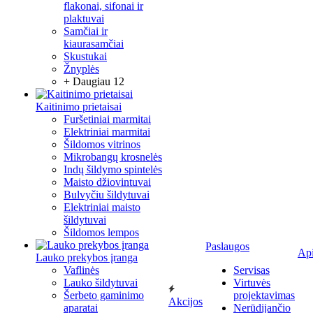
flakonai, sifonai ir
plaktuvai
Samčiai ir
kiaurasamčiai
Skustukai
Žnyplės
+ Daugiau 12
Kaitinimo prietaisai
Furšetiniai marmitai
Elektriniai marmitai
Šildomos vitrinos
Mikrobangų krosnelės
Indų šildymo spintelės
Maisto džiovintuvai
Bulvyčiu šildytuvai
Elektriniai maisto
šildytuvai
Šildomos lempos
Paslaugos
Ap
Lauko prekybos įranga
Vaflinės
Servisas
Lauko šildytuvai
Virtuvės
Šerbeto gaminimo
projektavimas
Akcijos
aparatai
Nerūdijančio