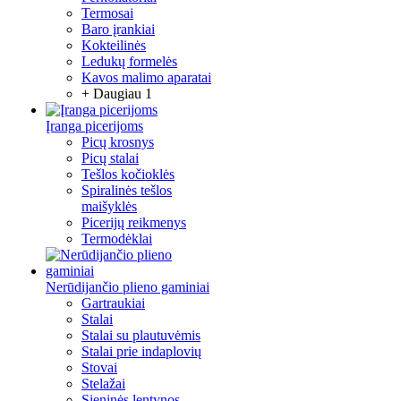
Termosai
Baro įrankiai
Kokteilinės
Ledukų formelės
Kavos malimo aparatai
+ Daugiau 1
Įranga picerijoms
Picų krosnys
Picų stalai
Tešlos kočioklės
Spiralinės tešlos
maišyklės
Picerijų reikmenys
Termodėklai
Nerūdijančio plieno gaminiai
Gartraukiai
Stalai
Stalai su plautuvėmis
Stalai prie indaplovių
Stovai
Stelažai
Sieninės lentynos