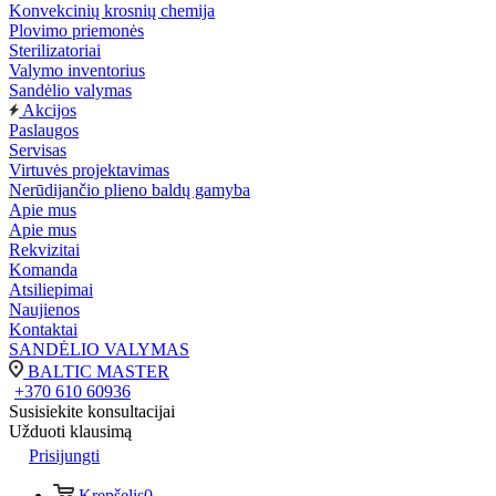
Konvekcinių krosnių chemija
Plovimo priemonės
Sterilizatoriai
Valymo inventorius
Sandėlio valymas
Akcijos
Paslaugos
Servisas
Virtuvės projektavimas
Nerūdijančio plieno baldų gamyba
Apie mus
Apie mus
Rekvizitai
Komanda
Atsiliepimai
Naujienos
Kontaktai
SANDĖLIO VALYMAS
BALTIC MASTER
+370 610 60936
Susisiekite konsultacijai
Užduoti klausimą
Prisijungti
Krepšelis
0