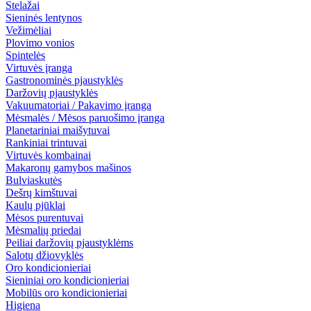
Stelažai
Sieninės lentynos
Vežimėliai
Plovimo vonios
Spintelės
Virtuvės įranga
Gastronominės pjaustyklės
Daržovių pjaustyklės
Vakuumatoriai / Pakavimo įranga
Mėsmalės / Mėsos paruošimo įranga
Planetariniai maišytuvai
Rankiniai trintuvai
Virtuvės kombainai
Makaronų gamybos mašinos
Bulviaskutės
Dešrų kimštuvai
Kaulų pjūklai
Mėsos purentuvai
Mėsmalių priedai
Peiliai daržovių pjaustyklėms
Salotų džiovyklės
Oro kondicionieriai
Sieniniai oro kondicionieriai
Mobilūs oro kondicionieriai
Higiena