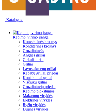
Katalogas
Kepimo, virimo įranga
Konvekcinės krosnys
Konditerinės krosnys
Gruzdintuvės
Anglies griliai
Cirkuliatoriai
Griliai
Lavos akmenų griliai
Kebabų griliai, priedai
Kontaktiniai griliai
Viščiukų griliai
Gruzdintuvių priedai
Kepimo plokštumos
Makaronų viryklės
Elektrinės viryklės
Ryžių viryklės
Dujinės viryklės