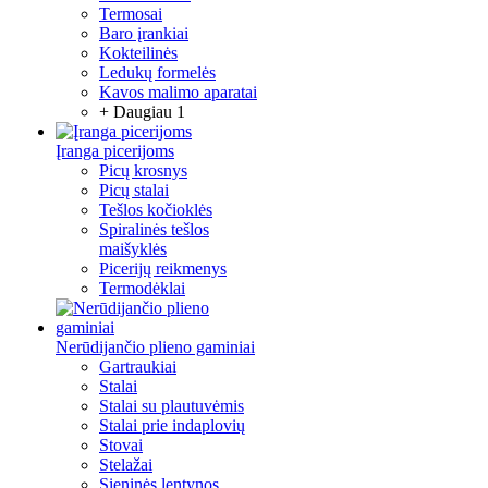
Termosai
Baro įrankiai
Kokteilinės
Ledukų formelės
Kavos malimo aparatai
+ Daugiau 1
Įranga picerijoms
Picų krosnys
Picų stalai
Tešlos kočioklės
Spiralinės tešlos
maišyklės
Picerijų reikmenys
Termodėklai
Nerūdijančio plieno gaminiai
Gartraukiai
Stalai
Stalai su plautuvėmis
Stalai prie indaplovių
Stovai
Stelažai
Sieninės lentynos