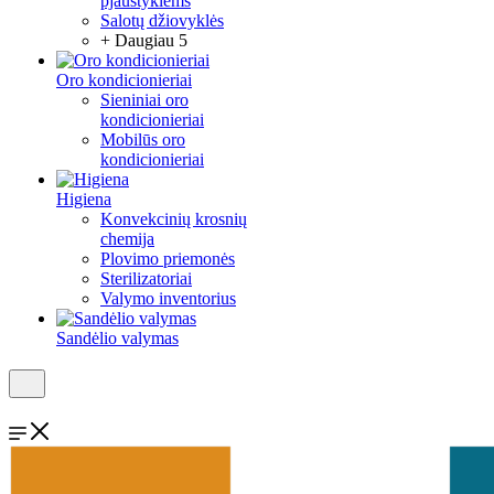
pjaustyklėms
Salotų džiovyklės
+ Daugiau 5
Oro kondicionieriai
Sieniniai oro
kondicionieriai
Mobilūs oro
kondicionieriai
Higiena
Konvekcinių krosnių
chemija
Plovimo priemonės
Sterilizatoriai
Valymo inventorius
Sandėlio valymas