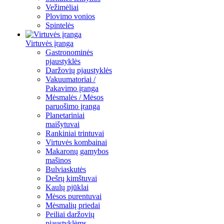
Vežimėliai
Plovimo vonios
Spintelės
Virtuvės įranga
Gastronominės
pjaustyklės
Daržovių pjaustyklės
Vakuumatoriai /
Pakavimo įranga
Mėsmalės / Mėsos
paruošimo įranga
Planetariniai
maišytuvai
Rankiniai trintuvai
Virtuvės kombainai
Makaronų gamybos
mašinos
Bulviaskutės
Dešrų kimštuvai
Kaulų pjūklai
Mėsos purentuvai
Mėsmalių priedai
Peiliai daržovių
pjaustyklėms