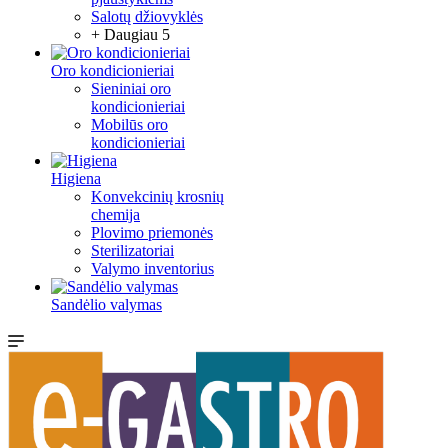
Salotų džiovyklės
+ Daugiau 5
Oro kondicionieriai
Sieniniai oro
kondicionieriai
Mobilūs oro
kondicionieriai
Higiena
Konvekcinių krosnių
chemija
Plovimo priemonės
Sterilizatoriai
Valymo inventorius
Sandėlio valymas