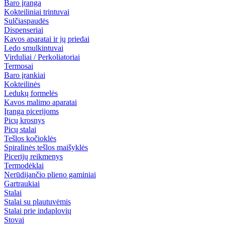
Baro įranga
Kokteiliniai trintuvai
Sulčiaspaudės
Dispenseriai
Kavos aparatai ir jų priedai
Ledo smulkintuvai
Virduliai / Perkoliatoriai
Termosai
Baro įrankiai
Kokteilinės
Ledukų formelės
Kavos malimo aparatai
Įranga picerijoms
Picų krosnys
Picų stalai
Tešlos kočioklės
Spiralinės tešlos maišyklės
Picerijų reikmenys
Termodėklai
Nerūdijančio plieno gaminiai
Gartraukiai
Stalai
Stalai su plautuvėmis
Stalai prie indaplovių
Stovai