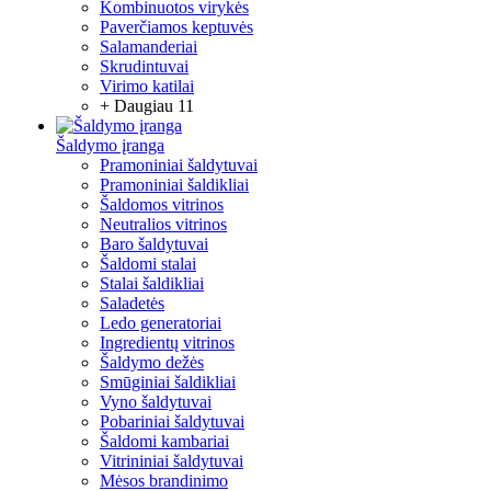
Kombinuotos virykės
Paverčiamos keptuvės
Salamanderiai
Skrudintuvai
Virimo katilai
+ Daugiau 11
Šaldymo įranga
Pramoniniai šaldytuvai
Pramoniniai šaldikliai
Šaldomos vitrinos
Neutralios vitrinos
Baro šaldytuvai
Šaldomi stalai
Stalai šaldikliai
Saladetės
Ledo generatoriai
Ingredientų vitrinos
Šaldymo dežės
Smūginiai šaldikliai
Vyno šaldytuvai
Pobariniai šaldytuvai
Šaldomi kambariai
Vitrininiai šaldytuvai
Mėsos brandinimo