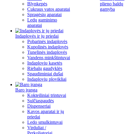
Blynkepės
plieno baldų
Cukraus vatos aparatai
gamyba
Spragėsių aparatai
Ledų gaminimo
aparatai
Indaplovės ir jų priedai
Pobarinės indaplovės
Kupolinės indaplovės
Tunelinės indaplovės
Vandens minkštintuvai
Indaplovių kasetės
Riebalų gaudyklės
Spaudiminiai dušai
Indaplovių plovikliai
Baro įranga
Kokteiliniai trintuvai
Sulčiaspaudės
Dispenseriai
Kavos aparatai ir jų
priedai
Ledo smulkintuvai
Virduliai /
Perkoliatoriai