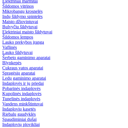
Elektriniai marmitai
Šildomos vitrinos
Mikrobangų krosnelės
Indų šildymo spintelės
Maisto džiovintuvai
Bulvyčiu šildytuvai
Elektriniai maisto šildytuvai
Šildomos lempos
Lauko prekybos įranga
Vaflinės
Lauko šildytuvai
Šerbeto gaminimo aparatai
Blynkepės
Cukraus vatos aparatai
Spragėsių aparatai
Ledų gaminimo aparatai
Indaplovės ir jų priedai
Pobarinės indaplovės
Kupolinės indaplovės
Tunelinės indaplovės
Vandens minkštintuvai
Indaplovių kasetės
Riebalų gaudyklės
Spaudiminiai dušai
Indaplovių plovikliai