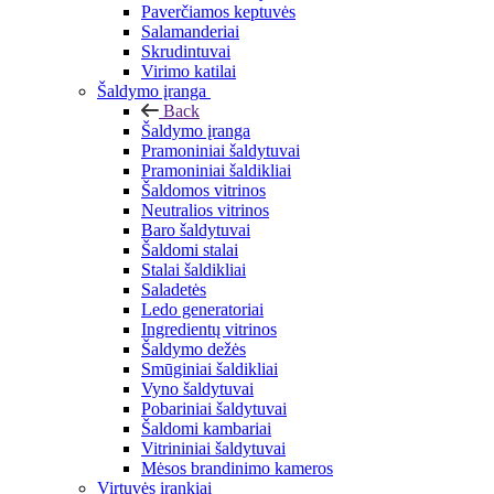
Paverčiamos keptuvės
Salamanderiai
Skrudintuvai
Virimo katilai
Šaldymo įranga
Back
Šaldymo įranga
Pramoniniai šaldytuvai
Pramoniniai šaldikliai
Šaldomos vitrinos
Neutralios vitrinos
Baro šaldytuvai
Šaldomi stalai
Stalai šaldikliai
Saladetės
Ledo generatoriai
Ingredientų vitrinos
Šaldymo dežės
Smūginiai šaldikliai
Vyno šaldytuvai
Pobariniai šaldytuvai
Šaldomi kambariai
Vitrininiai šaldytuvai
Mėsos brandinimo kameros
Virtuvės įrankiai