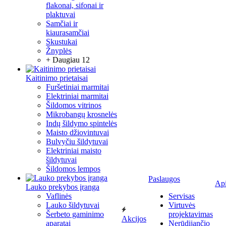
flakonai, sifonai ir
plaktuvai
Samčiai ir
kiaurasamčiai
Skustukai
Žnyplės
+ Daugiau 12
Kaitinimo prietaisai
Furšetiniai marmitai
Elektriniai marmitai
Šildomos vitrinos
Mikrobangų krosnelės
Indų šildymo spintelės
Maisto džiovintuvai
Bulvyčiu šildytuvai
Elektriniai maisto
šildytuvai
Šildomos lempos
Paslaugos
Ap
Lauko prekybos įranga
Vaflinės
Servisas
Lauko šildytuvai
Virtuvės
Šerbeto gaminimo
projektavimas
Akcijos
aparatai
Nerūdijančio