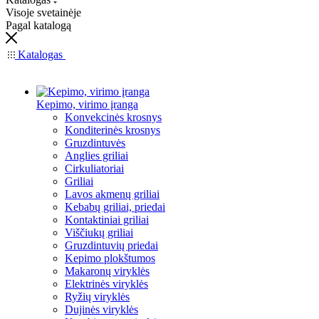
Visoje svetainėje
Pagal katalogą
Katalogas
Kepimo, virimo įranga
Konvekcinės krosnys
Konditerinės krosnys
Gruzdintuvės
Anglies griliai
Cirkuliatoriai
Griliai
Lavos akmenų griliai
Kebabų griliai, priedai
Kontaktiniai griliai
Viščiukų griliai
Gruzdintuvių priedai
Kepimo plokštumos
Makaronų viryklės
Elektrinės viryklės
Ryžių viryklės
Dujinės viryklės