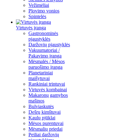
Vežimėliai
Plovimo vonios
Spintelės
Virtuvės įranga
Gastronominės
pjaustyklės
Daržovių pjaustyklės
Vakuumatoriai /
Pakavimo įranga
Mėsmalės / Mėsos
paruošimo įranga
Planetariniai
maišytuvai
Rankiniai trintuvai
Virtuvės kombainai
Makaronų gamybos
mašinos
Bulviaskutės
Dešrų kimštuvai
Kaulų pjūklai
Mėsos purentuvai
Mėsmalių priedai
Peiliai daržovių