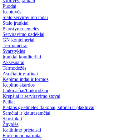
Virtuvės įrankiai
Puodai
Keptuvės
Stalo serviravimo indai
Stalo įrankiai
Pjaustymo lentelės
Serviravimo padėklai
GN konteineriai
Termometrai
Svarstyklės
Įrankiai konditerijai
Aksesuarai
Termodėžės
Ąsočiai ir grafinai
Kepimo indai ir formos
Kepimo skardos
Laikmačiai/Laikrodžiai
Krepšiai ir serviravimo stovai
Peiliai
Plaktos grietinėlės flakonai, sifonai ir plaktuvai
Samčiai ir kiaurasamčiai
Skustukai
Žnyplės
Kaitinimo prietaisai
Furšetiniai marmitai