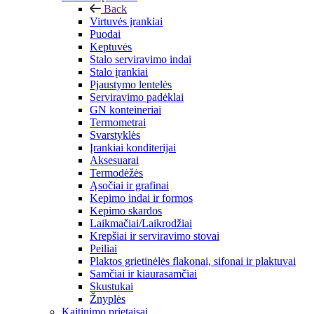
Back
Virtuvės įrankiai
Puodai
Keptuvės
Stalo serviravimo indai
Stalo įrankiai
Pjaustymo lentelės
Serviravimo padėklai
GN konteineriai
Termometrai
Svarstyklės
Įrankiai konditerijai
Aksesuarai
Termodėžės
Ąsočiai ir grafinai
Kepimo indai ir formos
Kepimo skardos
Laikmačiai/Laikrodžiai
Krepšiai ir serviravimo stovai
Peiliai
Plaktos grietinėlės flakonai, sifonai ir plaktuvai
Samčiai ir kiaurasamčiai
Skustukai
Žnyplės
Kaitinimo prietaisai