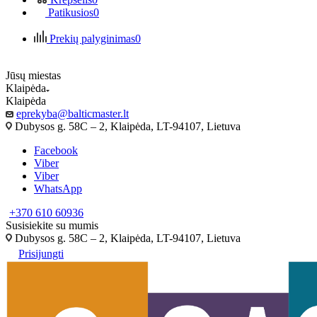
Patikusios
0
Prekių palyginimas
0
Jūsų miestas
Klaipėda
Klaipėda
eprekyba@balticmaster.lt
Dubysos g. 58C – 2, Klaipėda, LT-94107, Lietuva
Facebook
Viber
Viber
WhatsApp
+370 610 60936
Susisiekite su mumis
Dubysos g. 58C – 2, Klaipėda, LT-94107, Lietuva
Prisijungti