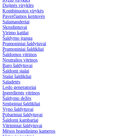
Dujinės viryklės
Kombinuotos virykės
Paverčiamos keptuvės
Salamanderiai
Skrudintuvai
Virimo katilai
Šaldymo įranga
Pramoniniai šaldytuvai
Pramoniniai šaldikliai
Šaldomos vitrinos
Neutralios vitrinos
Baro šaldytuvai
Šaldomi stalai
Stalai šaldikliai
Saladetės
Ledo generatoriai
Ingredientų vitrinos
Šaldymo dežės
Smūginiai šaldikliai
Vyno šaldytuvai
Pobariniai šaldytuvai
Šaldomi kambariai
Vitrininiai šaldytuvai
Mėsos brandinimo kameros