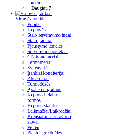
kameros
+ Daugiau 7
Virtuvės įrankiai
Puodai
Keptuvės
Stalo serviravimo indai
Stalo įrankiai
Pjaustymo lentelės
Serviravimo padėklai
GN konteineriai
Termometrai
Svarstyklės
Įrankiai konditerijai
Aksesuarai
Termodėžės
Ąsočiai ir grafinai
Kepimo indai ir
formos
Kepimo skardos
Laikmačiai/Laikrodžiai
Krepšiai ir serviravimo
stovai
Peiliai
Plaktos grietinėlės