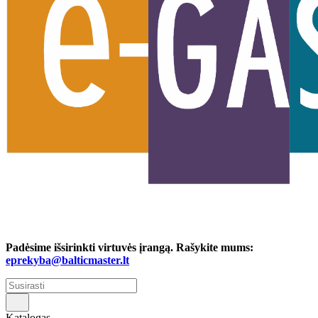
Padėsime išsirinkti virtuvės įrangą. Rašykite mums:
eprekyba@balticmaster.lt
Katalogas