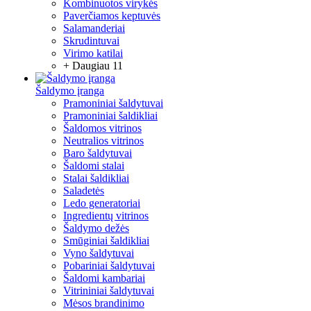
Kombinuotos virykės
Paverčiamos keptuvės
Salamanderiai
Skrudintuvai
Virimo katilai
+ Daugiau 11
Šaldymo įranga
Pramoniniai šaldytuvai
Pramoniniai šaldikliai
Šaldomos vitrinos
Neutralios vitrinos
Baro šaldytuvai
Šaldomi stalai
Stalai šaldikliai
Saladetės
Ledo generatoriai
Ingredientų vitrinos
Šaldymo dežės
Smūginiai šaldikliai
Vyno šaldytuvai
Pobariniai šaldytuvai
Šaldomi kambariai
Vitrininiai šaldytuvai
Mėsos brandinimo