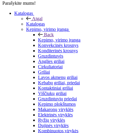
Parašykite mums!
Katalogas
Atgal
Katalogas
Kepimo, virimo įranga
Back
Kepimo, virimo įranga
Konvekcinės krosnys
Konditerinės krosnys
Gruzdintuvės
Anglies griliai
Cirkuliatoriai
Griliai
Lavos akmenų griliai
Kebabų griliai, priedai
Kontaktiniai griliai
Viščiukų griliai
Gruzdintuvių priedai
Kepimo plokštumos
Makaronų viryklės
Elektrinės viryklės
Ryžių viryklės
Dujinės viryklės
Kombinuotos virykės