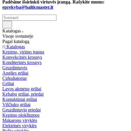
Padėsime išsirinkti virtuvės įrangą. Rašykite mums:
eprekyba@balticmaster.lt
Katalogas
Visoje svetainėje
Pagal katalogą
Katalogas
Kepimo, virimo įranga
Konvekcinės krosnys
Konditerinės krosnys
Gruzdintuvės
Anglies griliai
Cirkuliatoriai
Griliai
Lavos akmenų griliai
Kebabų griliai, priedai
Kontaktiniai griliai
Viščiukų griliai
Gruzdintuvių priedai
Kepimo plokštumos
Makaronų viryklės
Elektrinės viryklės
Ryžių viryklės