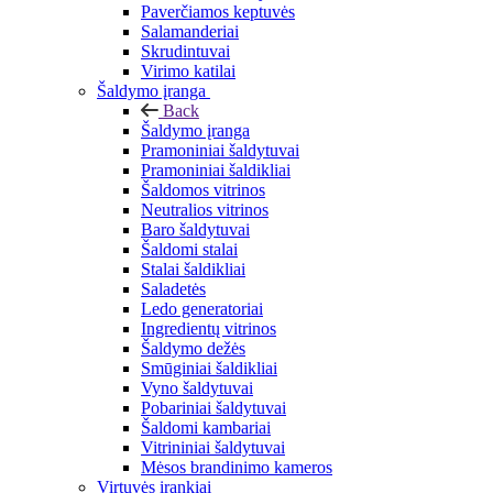
Paverčiamos keptuvės
Salamanderiai
Skrudintuvai
Virimo katilai
Šaldymo įranga
Back
Šaldymo įranga
Pramoniniai šaldytuvai
Pramoniniai šaldikliai
Šaldomos vitrinos
Neutralios vitrinos
Baro šaldytuvai
Šaldomi stalai
Stalai šaldikliai
Saladetės
Ledo generatoriai
Ingredientų vitrinos
Šaldymo dežės
Smūginiai šaldikliai
Vyno šaldytuvai
Pobariniai šaldytuvai
Šaldomi kambariai
Vitrininiai šaldytuvai
Mėsos brandinimo kameros
Virtuvės įrankiai