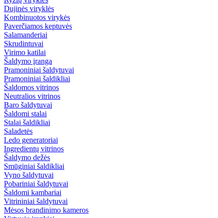
Dujinės viryklės
Kombinuotos virykės
Paverčiamos keptuvės
Salamanderiai
Skrudintuvai
Virimo katilai
Šaldymo įranga
Pramoniniai šaldytuvai
Pramoniniai šaldikliai
Šaldomos vitrinos
Neutralios vitrinos
Baro šaldytuvai
Šaldomi stalai
Stalai šaldikliai
Saladetės
Ledo generatoriai
Ingredientų vitrinos
Šaldymo dežės
Smūginiai šaldikliai
Vyno šaldytuvai
Pobariniai šaldytuvai
Šaldomi kambariai
Vitrininiai šaldytuvai
Mėsos brandinimo kameros