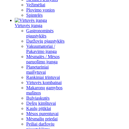
Vežimėliai
Plovimo vonios
Spintelės
Virtuvės įranga
Gastronominės
pjaustyklės
Daržovių pjaustyklės
Vakuumatoriai /
Pakavimo įranga
Mėsmalės / Mėsos
paruošimo įranga
Planetariniai
maišytuvai
Rankiniai trintuvai
Virtuvės kombainai
Makaronų gamybos
mašinos
Bulviaskutės
Dešrų kimštuvai
Kaulų pjūklai
Mėsos purentuvai
Mėsmalių priedai
Peiliai daržovių