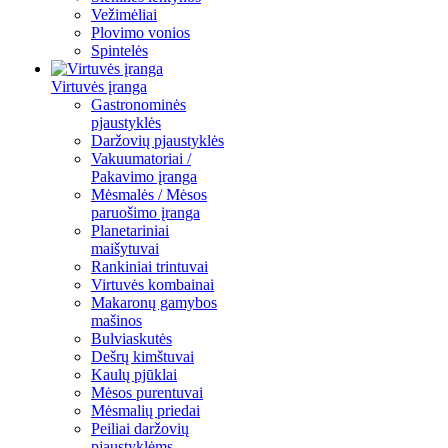
Vežimėliai
Plovimo vonios
Spintelės
Virtuvės įranga
Gastronominės
pjaustyklės
Daržovių pjaustyklės
Vakuumatoriai /
Pakavimo įranga
Mėsmalės / Mėsos
paruošimo įranga
Planetariniai
maišytuvai
Rankiniai trintuvai
Virtuvės kombainai
Makaronų gamybos
mašinos
Bulviaskutės
Dešrų kimštuvai
Kaulų pjūklai
Mėsos purentuvai
Mėsmalių priedai
Peiliai daržovių
pjaustyklėms