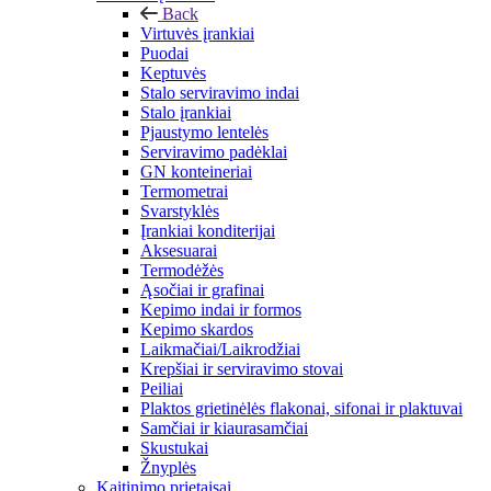
Back
Virtuvės įrankiai
Puodai
Keptuvės
Stalo serviravimo indai
Stalo įrankiai
Pjaustymo lentelės
Serviravimo padėklai
GN konteineriai
Termometrai
Svarstyklės
Įrankiai konditerijai
Aksesuarai
Termodėžės
Ąsočiai ir grafinai
Kepimo indai ir formos
Kepimo skardos
Laikmačiai/Laikrodžiai
Krepšiai ir serviravimo stovai
Peiliai
Plaktos grietinėlės flakonai, sifonai ir plaktuvai
Samčiai ir kiaurasamčiai
Skustukai
Žnyplės
Kaitinimo prietaisai