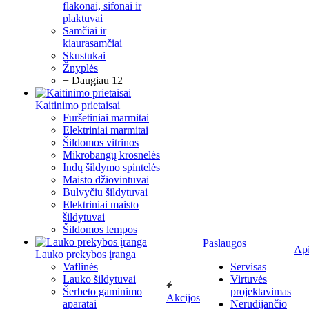
flakonai, sifonai ir
plaktuvai
Samčiai ir
kiaurasamčiai
Skustukai
Žnyplės
+ Daugiau 12
Kaitinimo prietaisai
Furšetiniai marmitai
Elektriniai marmitai
Šildomos vitrinos
Mikrobangų krosnelės
Indų šildymo spintelės
Maisto džiovintuvai
Bulvyčiu šildytuvai
Elektriniai maisto
šildytuvai
Šildomos lempos
Paslaugos
Ap
Lauko prekybos įranga
Vaflinės
Servisas
Lauko šildytuvai
Virtuvės
Šerbeto gaminimo
projektavimas
Akcijos
aparatai
Nerūdijančio