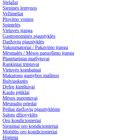
Stelažai
Sieninės lentynos
Vežimėliai
Plovimo vonios
Spintelės
Virtuvės įranga
Gastronominės pjaustyklės
Daržovių pjaustyklės
Vakuumatoriai / Pakavimo įranga
Mėsmalės / Mėsos paruošimo įranga
Planetariniai maišytuvai
Rankiniai trintuvai
Virtuvės kombainai
Makaronų gamybos mašinos
Bulviaskutės
Dešrų kimštuvai
Kaulų pjūklai
Mėsos purentuvai
Mėsmalių priedai
Peiliai daržovių pjaustyklėms
Salotų džiovyklės
Oro kondicionieriai
Sieniniai oro kondicionieriai
Mobilūs oro kondicionieriai
Higiena