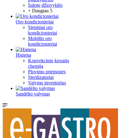
Salotų džiovyklės
+ Daugiau 5
Oro kondicionieriai
Sieniniai oro
kondicionieriai
Mobilūs oro
kondicionieriai
Higiena
Konvekcinių krosnių
chemija
Plovimo priemonės
Sterilizatoriai
Valymo inventorius
Sandėlio valymas