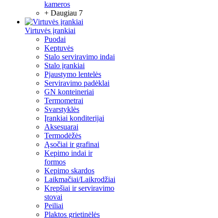
kameros
+ Daugiau 7
Virtuvės įrankiai
Puodai
Keptuvės
Stalo serviravimo indai
Stalo įrankiai
Pjaustymo lentelės
Serviravimo padėklai
GN konteineriai
Termometrai
Svarstyklės
Įrankiai konditerijai
Aksesuarai
Termodėžės
Ąsočiai ir grafinai
Kepimo indai ir
formos
Kepimo skardos
Laikmačiai/Laikrodžiai
Krepšiai ir serviravimo
stovai
Peiliai
Plaktos grietinėlės