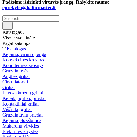
Padėsime išsirinkti virtuvės įrangą. Rašykite mums:
eprekyba@balticmaster.lt
Katalogas
Visoje svetainėje
Pagal katalogą
Katalogas
Kepimo, virimo įranga
Konvekcinės krosnys
Konditerinės krosnys
Gruzdintuvės
Anglies griliai
Cirkuliatoriai
Griliai
Lavos akmenų griliai
Kebabų griliai, priedai
Kontaktiniai griliai
Viščiukų griliai
Gruzdintuvių priedai
Kepimo plokštumos
Makaronų viryklės
Elektrinės viryklės
Ryžių viryklės