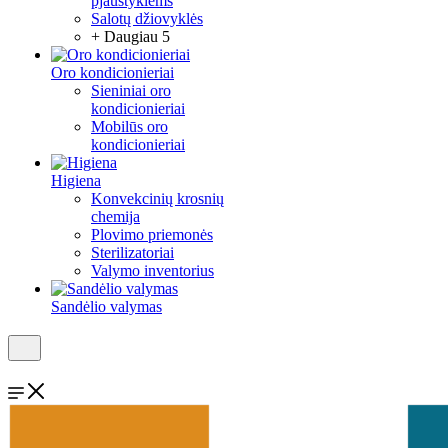
pjaustyklėms
Salotų džiovyklės
+ Daugiau 5
Oro kondicionieriai
Sieniniai oro
kondicionieriai
Mobilūs oro
kondicionieriai
Higiena
Konvekcinių krosnių
chemija
Plovimo priemonės
Sterilizatoriai
Valymo inventorius
Sandėlio valymas