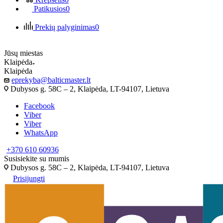
Patikusios
0
Prekių palyginimas
0
Jūsų miestas
Klaipėda
Klaipėda
eprekyba@balticmaster.lt
Dubysos g. 58C – 2, Klaipėda, LT-94107, Lietuva
Facebook
Viber
Viber
WhatsApp
+370 610 60936
Susisiekite su mumis
Dubysos g. 58C – 2, Klaipėda, LT-94107, Lietuva
Prisijungti