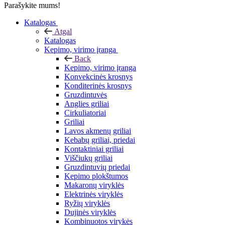
Parašykite mums!
Katalogas
Atgal
Katalogas
Kepimo, virimo įranga
Back
Kepimo, virimo įranga
Konvekcinės krosnys
Konditerinės krosnys
Gruzdintuvės
Anglies griliai
Cirkuliatoriai
Griliai
Lavos akmenų griliai
Kebabų griliai, priedai
Kontaktiniai griliai
Viščiukų griliai
Gruzdintuvių priedai
Kepimo plokštumos
Makaronų viryklės
Elektrinės viryklės
Ryžių viryklės
Dujinės viryklės
Kombinuotos virykės