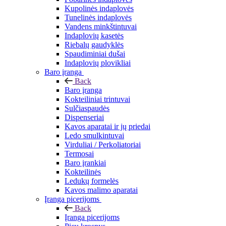
Kupolinės indaplovės
Tunelinės indaplovės
Vandens minkštintuvai
Indaplovių kasetės
Riebalų gaudyklės
Spaudiminiai dušai
Indaplovių plovikliai
Baro įranga
Back
Baro įranga
Kokteiliniai trintuvai
Sulčiaspaudės
Dispenseriai
Kavos aparatai ir jų priedai
Ledo smulkintuvai
Virduliai / Perkoliatoriai
Termosai
Baro įrankiai
Kokteilinės
Ledukų formelės
Kavos malimo aparatai
Įranga picerijoms
Back
Įranga picerijoms