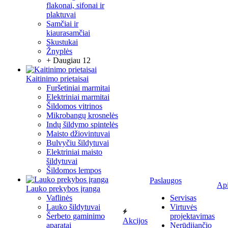
flakonai, sifonai ir
plaktuvai
Samčiai ir
kiaurasamčiai
Skustukai
Žnyplės
+ Daugiau 12
Kaitinimo prietaisai
Furšetiniai marmitai
Elektriniai marmitai
Šildomos vitrinos
Mikrobangų krosnelės
Indų šildymo spintelės
Maisto džiovintuvai
Bulvyčiu šildytuvai
Elektriniai maisto
šildytuvai
Šildomos lempos
Paslaugos
Ap
Lauko prekybos įranga
Vaflinės
Servisas
Lauko šildytuvai
Virtuvės
Šerbeto gaminimo
projektavimas
Akcijos
aparatai
Nerūdijančio