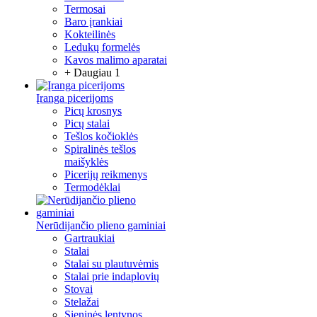
Termosai
Baro įrankiai
Kokteilinės
Ledukų formelės
Kavos malimo aparatai
+ Daugiau 1
Įranga picerijoms
Picų krosnys
Picų stalai
Tešlos kočioklės
Spiralinės tešlos
maišyklės
Picerijų reikmenys
Termodėklai
Nerūdijančio plieno gaminiai
Gartraukiai
Stalai
Stalai su plautuvėmis
Stalai prie indaplovių
Stovai
Stelažai
Sieninės lentynos