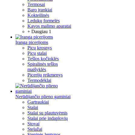
Termosai
Baro įrankiai
Kokteilinės
Ledukų formelės
Kavos malimo aparatai
+ Daugiau 1
Įranga picerijoms
Picų krosnys
Picų stalai
Tešlos kočioklės
Spiralinės tešlos
maišyklės
Picerijų reikmenys
Termodėklai
Nerūdijančio plieno gaminiai
Gartraukiai
Stalai
Stalai su plautuvėmis
Stalai prie indaplovių
Stovai
Stelažai
Sieninės lentynos