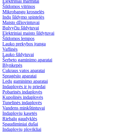
Elektriniai marmitai
Šildomos vitrinos
Mikrobangų krosnelės
Indų šildymo spintelės
Maisto džiovintuvai
Bulvyčiu šildytuvai
Elektriniai maisto šildytuvai
Šildomos lempos
Lauko prekybos įranga
Vaflinės
Lauko šildytuvai
Šerbeto gaminimo aparatai
Blynkepės
Cukraus vatos aparatai
Spragėsių aparatai
Ledų gaminimo aparatai
Indaplovės ir jų priedai
Pobarinės indaplovės
Kupolinės indaplovės
Tunelinės indaplovės
Vandens minkštintuvai
Indaplovių kasetės
Riebalų gaudyklės
Spaudiminiai dušai
Indaplovių plovikliai