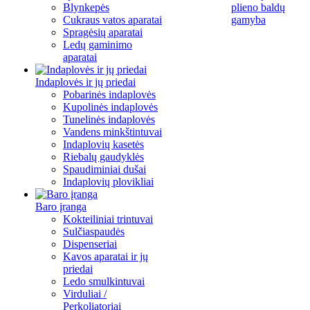
Blynkepės
plieno baldų
Cukraus vatos aparatai
gamyba
Spragėsių aparatai
Ledų gaminimo
aparatai
Indaplovės ir jų priedai
Pobarinės indaplovės
Kupolinės indaplovės
Tunelinės indaplovės
Vandens minkštintuvai
Indaplovių kasetės
Riebalų gaudyklės
Spaudiminiai dušai
Indaplovių plovikliai
Baro įranga
Kokteiliniai trintuvai
Sulčiaspaudės
Dispenseriai
Kavos aparatai ir jų
priedai
Ledo smulkintuvai
Virduliai /
Perkoliatoriai