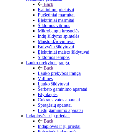
Back
Kaitinimo prietaisai
Furšetiniai marmitai
Elektriniai marmitai
Šildomos vitrinos
Mikrobangų krosnelės
Indų šildymo spintelės
Maisto džiovintuvai
Bulvyčiu šildytuvai
Elektriniai maisto šildytuvai
Šildomos lempos
Lauko prekybos įranga
Back
Lauko prekybos įranga
Vaflinės
Lauko šildytuvai
Šerbeto gaminimo aparatai
Blynkepės
Cukraus vatos aparatai
Spragėsių aparatai
Ledų gaminimo aparatai
Indaplovės ir jų priedai
Back
Indaplovės ir jų priedai
Pobarinės indaplovės