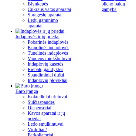
Blynkepės
plieno baldų
Cukraus vatos aparatai
gamyba
Spragėsių aparatai
Ledų gaminimo
aparatai
Indaplovės ir jų priedai
Pobarinės indaplovės
Kupolinės indaplovės
Tunelinės indaplovės
Vandens minkštintuvai
Indaplovių kasetės
Riebalų gaudyklės
Spaudiminiai dušai
Indaplovių plovikliai
Baro įranga
Kokteiliniai trintuvai
Sulčiaspaudės
Dispenseriai
Kavos aparatai ir jų
priedai
Ledo smulkintuvai
Virduliai /
Perkoliatoriai