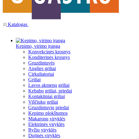
Katalogas
Kepimo, virimo įranga
Konvekcinės krosnys
Konditerinės krosnys
Gruzdintuvės
Anglies griliai
Cirkuliatoriai
Griliai
Lavos akmenų griliai
Kebabų griliai, priedai
Kontaktiniai griliai
Viščiukų griliai
Gruzdintuvių priedai
Kepimo plokštumos
Makaronų viryklės
Elektrinės viryklės
Ryžių viryklės
Dujinės viryklės