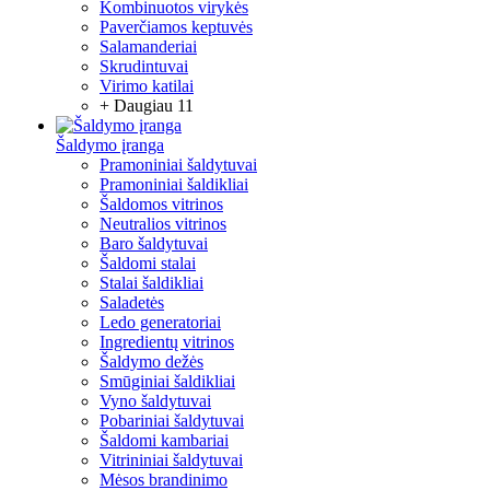
Kombinuotos virykės
Paverčiamos keptuvės
Salamanderiai
Skrudintuvai
Virimo katilai
+ Daugiau 11
Šaldymo įranga
Pramoniniai šaldytuvai
Pramoniniai šaldikliai
Šaldomos vitrinos
Neutralios vitrinos
Baro šaldytuvai
Šaldomi stalai
Stalai šaldikliai
Saladetės
Ledo generatoriai
Ingredientų vitrinos
Šaldymo dežės
Smūginiai šaldikliai
Vyno šaldytuvai
Pobariniai šaldytuvai
Šaldomi kambariai
Vitrininiai šaldytuvai
Mėsos brandinimo