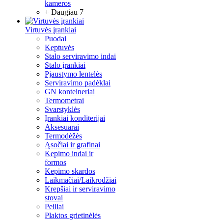
kameros
+ Daugiau 7
Virtuvės įrankiai
Puodai
Keptuvės
Stalo serviravimo indai
Stalo įrankiai
Pjaustymo lentelės
Serviravimo padėklai
GN konteineriai
Termometrai
Svarstyklės
Įrankiai konditerijai
Aksesuarai
Termodėžės
Ąsočiai ir grafinai
Kepimo indai ir
formos
Kepimo skardos
Laikmačiai/Laikrodžiai
Krepšiai ir serviravimo
stovai
Peiliai
Plaktos grietinėlės