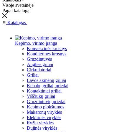
Visoje svetainėje
Pagal katalogą
Katalogas
Kepimo, virimo įranga
Konvekcinės krosnys
Konditerinės krosnys
Gruzdintuvės
Anglies griliai
Cirkuliatoriai
Griliai
Lavos akmenų griliai
Kebabų griliai, priedai
Kontaktiniai griliai
Viščiukų griliai
Gruzdintuvių priedai
Kepimo plokštumos
Makaronų viryklės
Elektrinės viryklės
Ryžių viryklės
Dujinės viryklės