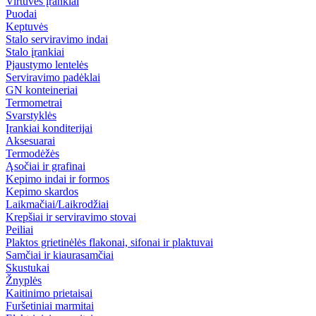
Virtuvės įrankiai
Puodai
Keptuvės
Stalo serviravimo indai
Stalo įrankiai
Pjaustymo lentelės
Serviravimo padėklai
GN konteineriai
Termometrai
Svarstyklės
Įrankiai konditerijai
Aksesuarai
Termodėžės
Ąsočiai ir grafinai
Kepimo indai ir formos
Kepimo skardos
Laikmačiai/Laikrodžiai
Krepšiai ir serviravimo stovai
Peiliai
Plaktos grietinėlės flakonai, sifonai ir plaktuvai
Samčiai ir kiaurasamčiai
Skustukai
Žnyplės
Kaitinimo prietaisai
Furšetiniai marmitai