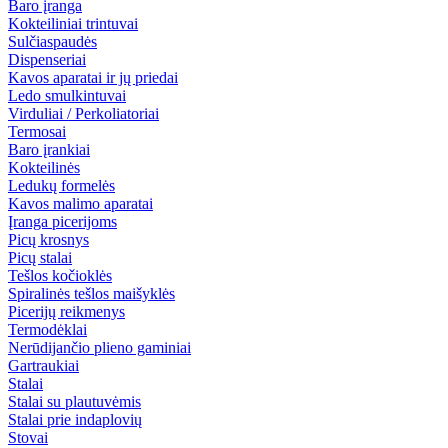
Baro įranga
Kokteiliniai trintuvai
Sulčiaspaudės
Dispenseriai
Kavos aparatai ir jų priedai
Ledo smulkintuvai
Virduliai / Perkoliatoriai
Termosai
Baro įrankiai
Kokteilinės
Ledukų formelės
Kavos malimo aparatai
Įranga picerijoms
Picų krosnys
Picų stalai
Tešlos kočioklės
Spiralinės tešlos maišyklės
Picerijų reikmenys
Termodėklai
Nerūdijančio plieno gaminiai
Gartraukiai
Stalai
Stalai su plautuvėmis
Stalai prie indaplovių
Stovai