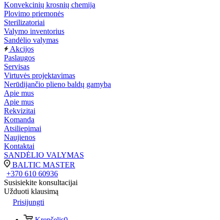
Konvekcinių krosnių chemija
Plovimo priemonės
Sterilizatoriai
Valymo inventorius
Sandėlio valymas
Akcijos
Paslaugos
Servisas
Virtuvės projektavimas
Nerūdijančio plieno baldų gamyba
Apie mus
Apie mus
Rekvizitai
Komanda
Atsiliepimai
Naujienos
Kontaktai
SANDĖLIO VALYMAS
BALTIC MASTER
+370 610 60936
Susisiekite konsultacijai
Užduoti klausimą
Prisijungti
Krepšelis
0