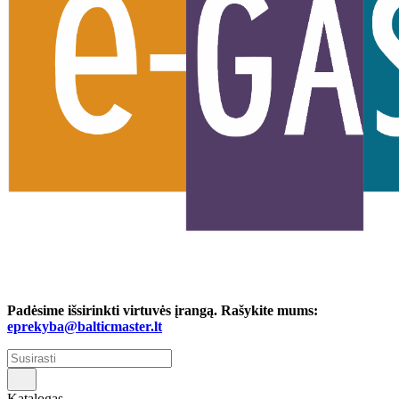
Padėsime išsirinkti virtuvės įrangą. Rašykite mums:
eprekyba@balticmaster.lt
Katalogas