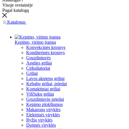
Visoje svetainėje
Pagal katalogą
Katalogas
Kepimo, virimo įranga
Konvekcinės krosnys
Konditerinės krosnys
Gruzdintuvės
Anglies griliai
Cirkuliatoriai
Griliai
Lavos akmenų griliai
Kebabų griliai, priedai
Kontaktiniai griliai
Viščiukų griliai
Gruzdintuvių priedai
Kepimo plokštumos
Makaronų viryklės
Elektrinės viryklės
Ryžių viryklės
Dujinės viryklės