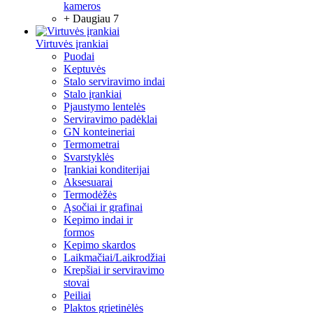
kameros
+ Daugiau 7
Virtuvės įrankiai
Puodai
Keptuvės
Stalo serviravimo indai
Stalo įrankiai
Pjaustymo lentelės
Serviravimo padėklai
GN konteineriai
Termometrai
Svarstyklės
Įrankiai konditerijai
Aksesuarai
Termodėžės
Ąsočiai ir grafinai
Kepimo indai ir
formos
Kepimo skardos
Laikmačiai/Laikrodžiai
Krepšiai ir serviravimo
stovai
Peiliai
Plaktos grietinėlės