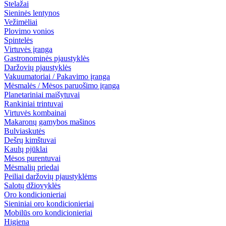
Stelažai
Sieninės lentynos
Vežimėliai
Plovimo vonios
Spintelės
Virtuvės įranga
Gastronominės pjaustyklės
Daržovių pjaustyklės
Vakuumatoriai / Pakavimo įranga
Mėsmalės / Mėsos paruošimo įranga
Planetariniai maišytuvai
Rankiniai trintuvai
Virtuvės kombainai
Makaronų gamybos mašinos
Bulviaskutės
Dešrų kimštuvai
Kaulų pjūklai
Mėsos purentuvai
Mėsmalių priedai
Peiliai daržovių pjaustyklėms
Salotų džiovyklės
Oro kondicionieriai
Sieniniai oro kondicionieriai
Mobilūs oro kondicionieriai
Higiena