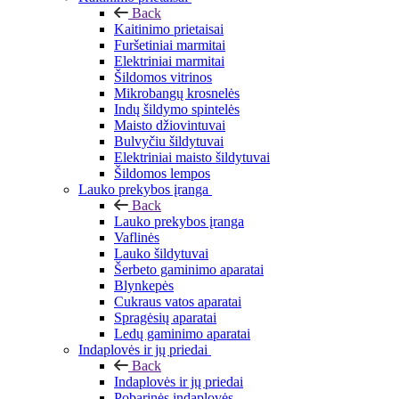
Back
Kaitinimo prietaisai
Furšetiniai marmitai
Elektriniai marmitai
Šildomos vitrinos
Mikrobangų krosnelės
Indų šildymo spintelės
Maisto džiovintuvai
Bulvyčiu šildytuvai
Elektriniai maisto šildytuvai
Šildomos lempos
Lauko prekybos įranga
Back
Lauko prekybos įranga
Vaflinės
Lauko šildytuvai
Šerbeto gaminimo aparatai
Blynkepės
Cukraus vatos aparatai
Spragėsių aparatai
Ledų gaminimo aparatai
Indaplovės ir jų priedai
Back
Indaplovės ir jų priedai
Pobarinės indaplovės