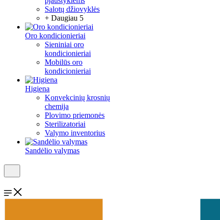
pjaustyklėms
Salotų džiovyklės
+ Daugiau 5
Oro kondicionieriai
Sieniniai oro
kondicionieriai
Mobilūs oro
kondicionieriai
Higiena
Konvekcinių krosnių
chemija
Plovimo priemonės
Sterilizatoriai
Valymo inventorius
Sandėlio valymas