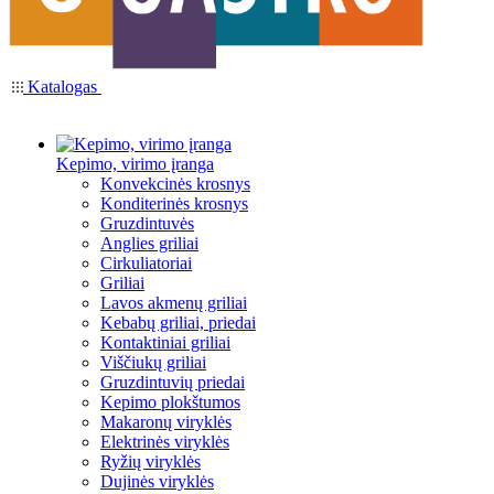
Katalogas
Kepimo, virimo įranga
Konvekcinės krosnys
Konditerinės krosnys
Gruzdintuvės
Anglies griliai
Cirkuliatoriai
Griliai
Lavos akmenų griliai
Kebabų griliai, priedai
Kontaktiniai griliai
Viščiukų griliai
Gruzdintuvių priedai
Kepimo plokštumos
Makaronų viryklės
Elektrinės viryklės
Ryžių viryklės
Dujinės viryklės