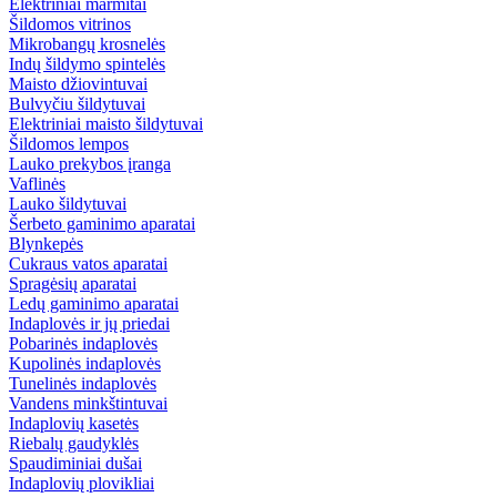
Elektriniai marmitai
Šildomos vitrinos
Mikrobangų krosnelės
Indų šildymo spintelės
Maisto džiovintuvai
Bulvyčiu šildytuvai
Elektriniai maisto šildytuvai
Šildomos lempos
Lauko prekybos įranga
Vaflinės
Lauko šildytuvai
Šerbeto gaminimo aparatai
Blynkepės
Cukraus vatos aparatai
Spragėsių aparatai
Ledų gaminimo aparatai
Indaplovės ir jų priedai
Pobarinės indaplovės
Kupolinės indaplovės
Tunelinės indaplovės
Vandens minkštintuvai
Indaplovių kasetės
Riebalų gaudyklės
Spaudiminiai dušai
Indaplovių plovikliai