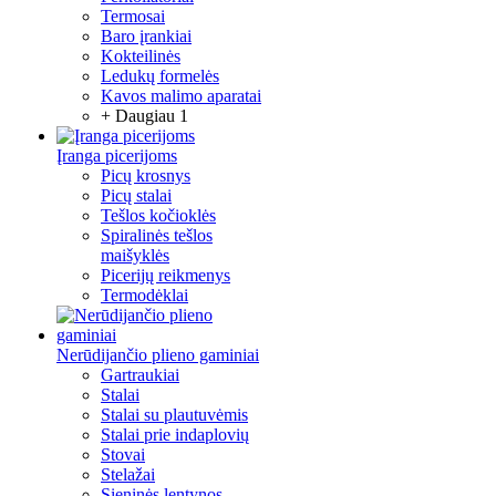
Termosai
Baro įrankiai
Kokteilinės
Ledukų formelės
Kavos malimo aparatai
+ Daugiau 1
Įranga picerijoms
Picų krosnys
Picų stalai
Tešlos kočioklės
Spiralinės tešlos
maišyklės
Picerijų reikmenys
Termodėklai
Nerūdijančio plieno gaminiai
Gartraukiai
Stalai
Stalai su plautuvėmis
Stalai prie indaplovių
Stovai
Stelažai
Sieninės lentynos