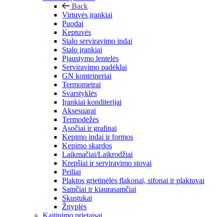
Back
Virtuvės įrankiai
Puodai
Keptuvės
Stalo serviravimo indai
Stalo įrankiai
Pjaustymo lentelės
Serviravimo padėklai
GN konteineriai
Termometrai
Svarstyklės
Įrankiai konditerijai
Aksesuarai
Termodėžės
Ąsočiai ir grafinai
Kepimo indai ir formos
Kepimo skardos
Laikmačiai/Laikrodžiai
Krepšiai ir serviravimo stovai
Peiliai
Plaktos grietinėlės flakonai, sifonai ir plaktuvai
Samčiai ir kiaurasamčiai
Skustukai
Žnyplės
Kaitinimo prietaisai