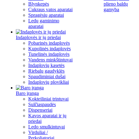
Blynkepės
plieno baldų
Cukraus vatos aparatai
gamyba
Spragėsių aparatai
Ledų gaminimo
aparatai
Indaplovės ir jų priedai
Pobarinės indaplovės
Kupolinės indaplovės
Tunelinės indaplovės
Vandens minkštintuvai
Indaplovių kasetės
Riebalų gaudyklės
Spaudiminiai dušai
Indaplovių plovikliai
Baro įranga
Kokteiliniai trintuvai
Sulčiaspaudės
Dispenseriai
Kavos aparatai ir jų
priedai
Ledo smulkintuvai
Virduliai /
Perkoliatoriai