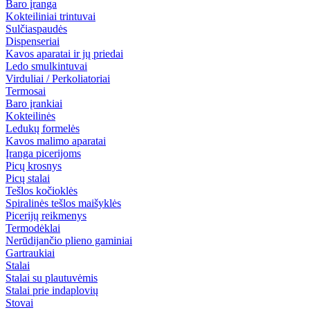
Baro įranga
Kokteiliniai trintuvai
Sulčiaspaudės
Dispenseriai
Kavos aparatai ir jų priedai
Ledo smulkintuvai
Virduliai / Perkoliatoriai
Termosai
Baro įrankiai
Kokteilinės
Ledukų formelės
Kavos malimo aparatai
Įranga picerijoms
Picų krosnys
Picų stalai
Tešlos kočioklės
Spiralinės tešlos maišyklės
Picerijų reikmenys
Termodėklai
Nerūdijančio plieno gaminiai
Gartraukiai
Stalai
Stalai su plautuvėmis
Stalai prie indaplovių
Stovai