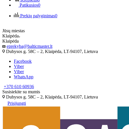
Patikusios
0
Prekių palyginimas
0
Jūsų miestas
Klaipėda
Klaipėda
eprekyba@balticmaster.lt
Dubysos g. 58C – 2, Klaipėda, LT-94107, Lietuva
Facebook
Viber
Viber
WhatsApp
+370 610 60936
Susisiekite su mumis
Dubysos g. 58C – 2, Klaipėda, LT-94107, Lietuva
Prisijungti