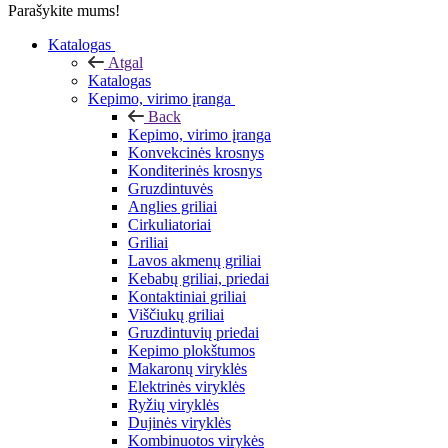
Parašykite mums!
Katalogas
Atgal
Katalogas
Kepimo, virimo įranga
Back
Kepimo, virimo įranga
Konvekcinės krosnys
Konditerinės krosnys
Gruzdintuvės
Anglies griliai
Cirkuliatoriai
Griliai
Lavos akmenų griliai
Kebabų griliai, priedai
Kontaktiniai griliai
Viščiukų griliai
Gruzdintuvių priedai
Kepimo plokštumos
Makaronų viryklės
Elektrinės viryklės
Ryžių viryklės
Dujinės viryklės
Kombinuotos virykės