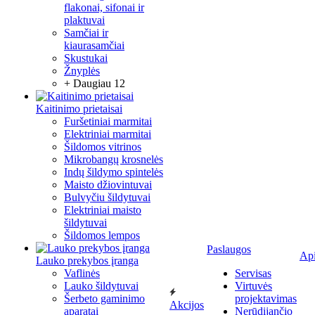
flakonai, sifonai ir
plaktuvai
Samčiai ir
kiaurasamčiai
Skustukai
Žnyplės
+ Daugiau 12
Kaitinimo prietaisai
Furšetiniai marmitai
Elektriniai marmitai
Šildomos vitrinos
Mikrobangų krosnelės
Indų šildymo spintelės
Maisto džiovintuvai
Bulvyčiu šildytuvai
Elektriniai maisto
šildytuvai
Šildomos lempos
Paslaugos
Ap
Lauko prekybos įranga
Vaflinės
Servisas
Lauko šildytuvai
Virtuvės
Šerbeto gaminimo
projektavimas
Akcijos
aparatai
Nerūdijančio