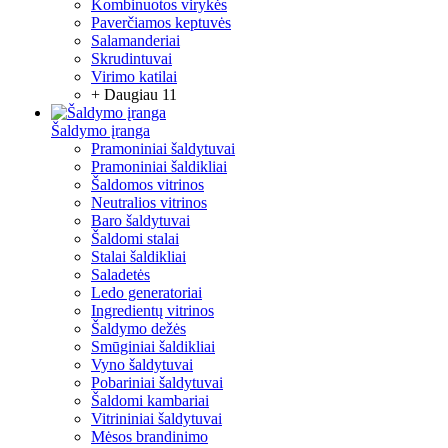
Kombinuotos virykės
Paverčiamos keptuvės
Salamanderiai
Skrudintuvai
Virimo katilai
+ Daugiau 11
Šaldymo įranga
Pramoniniai šaldytuvai
Pramoniniai šaldikliai
Šaldomos vitrinos
Neutralios vitrinos
Baro šaldytuvai
Šaldomi stalai
Stalai šaldikliai
Saladetės
Ledo generatoriai
Ingredientų vitrinos
Šaldymo dežės
Smūginiai šaldikliai
Vyno šaldytuvai
Pobariniai šaldytuvai
Šaldomi kambariai
Vitrininiai šaldytuvai
Mėsos brandinimo