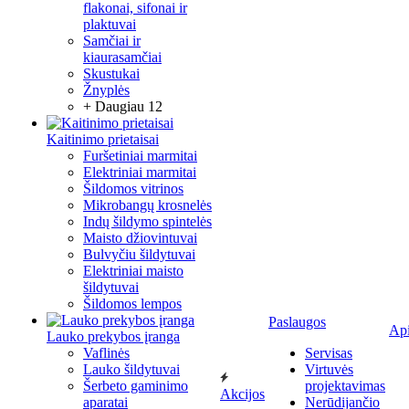
flakonai, sifonai ir
plaktuvai
Samčiai ir
kiaurasamčiai
Skustukai
Žnyplės
+ Daugiau 12
Kaitinimo prietaisai
Furšetiniai marmitai
Elektriniai marmitai
Šildomos vitrinos
Mikrobangų krosnelės
Indų šildymo spintelės
Maisto džiovintuvai
Bulvyčiu šildytuvai
Elektriniai maisto
šildytuvai
Šildomos lempos
Paslaugos
Ap
Lauko prekybos įranga
Vaflinės
Servisas
Lauko šildytuvai
Virtuvės
Šerbeto gaminimo
projektavimas
Akcijos
aparatai
Nerūdijančio