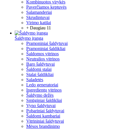
Kombinuotos virykės
Paverčiamos keptuvės
Salamanderiai
Skrudintuvai
Virimo katilai
+ Daugiau 11
Šaldymo įranga
Pramoniniai šaldytuvai
Pramoniniai šaldikliai
Šaldomos vitrinos
Neutralios vitrinos
Baro šaldytuvai
Šaldomi stalai
Stalai šaldikliai
Saladetės
Ledo generatoriai
Ingredientų vitrinos
Šaldymo dežės
Smūginiai šaldikliai
Vyno šaldytuvai
Pobariniai šaldytuvai
Šaldomi kambariai
Vitrininiai šaldytuvai
Mėsos brandinimo