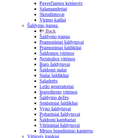
Paverčiamos keptuvės
Salamanderiai
Skrudintuvai
Virimo katilai
Šaldymo įranga
Back
Šaldymo įranga
Pramoniniai šaldytuvai
Pramoniniai šaldikliai
Šaldomos vitrinos
Neutralios vitrinos
Baro šaldytuvai
Šaldomi stalai
Stalai šaldikliai
Saladetės
Ledo generatoriai
Ingredientų vitrinos
Šaldymo dežės
Smūginiai šaldikliai
Vyno šaldytuvai
Pobariniai šaldytuvai
Šaldomi kambariai
Vitrininiai šaldytuvai
Mėsos brandinimo kameros
Virtuvės įrankiai