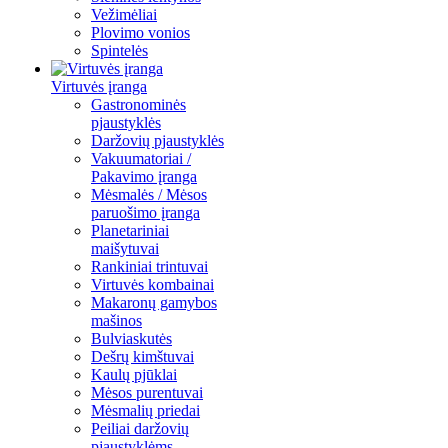
Vežimėliai
Plovimo vonios
Spintelės
Virtuvės įranga
Gastronominės
pjaustyklės
Daržovių pjaustyklės
Vakuumatoriai /
Pakavimo įranga
Mėsmalės / Mėsos
paruošimo įranga
Planetariniai
maišytuvai
Rankiniai trintuvai
Virtuvės kombainai
Makaronų gamybos
mašinos
Bulviaskutės
Dešrų kimštuvai
Kaulų pjūklai
Mėsos purentuvai
Mėsmalių priedai
Peiliai daržovių
pjaustyklėms