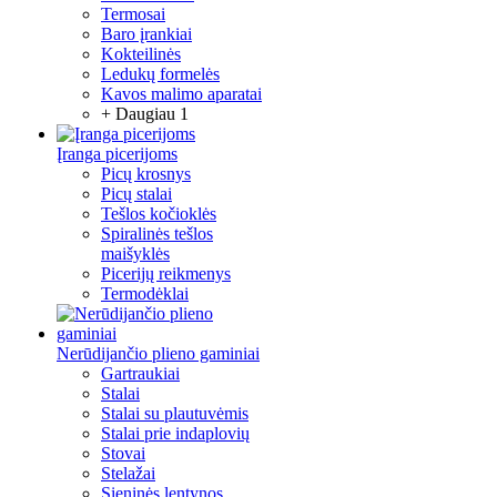
Termosai
Baro įrankiai
Kokteilinės
Ledukų formelės
Kavos malimo aparatai
+ Daugiau 1
Įranga picerijoms
Picų krosnys
Picų stalai
Tešlos kočioklės
Spiralinės tešlos
maišyklės
Picerijų reikmenys
Termodėklai
Nerūdijančio plieno gaminiai
Gartraukiai
Stalai
Stalai su plautuvėmis
Stalai prie indaplovių
Stovai
Stelažai
Sieninės lentynos