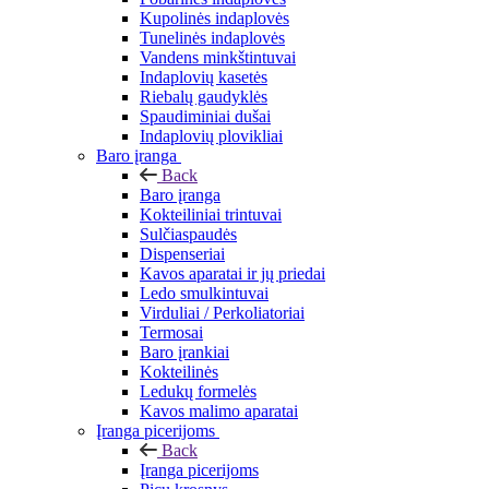
Kupolinės indaplovės
Tunelinės indaplovės
Vandens minkštintuvai
Indaplovių kasetės
Riebalų gaudyklės
Spaudiminiai dušai
Indaplovių plovikliai
Baro įranga
Back
Baro įranga
Kokteiliniai trintuvai
Sulčiaspaudės
Dispenseriai
Kavos aparatai ir jų priedai
Ledo smulkintuvai
Virduliai / Perkoliatoriai
Termosai
Baro įrankiai
Kokteilinės
Ledukų formelės
Kavos malimo aparatai
Įranga picerijoms
Back
Įranga picerijoms