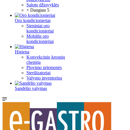
Salotų džiovyklės
+ Daugiau 5
Oro kondicionieriai
Sieniniai oro
kondicionieriai
Mobilūs oro
kondicionieriai
Higiena
Konvekcinių krosnių
chemija
Plovimo priemonės
Sterilizatoriai
Valymo inventorius
Sandėlio valymas