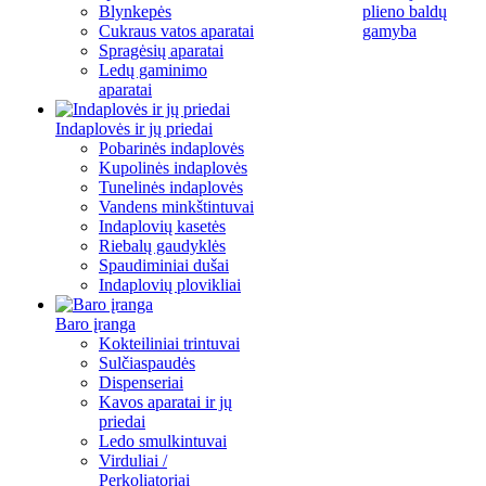
Blynkepės
plieno baldų
Cukraus vatos aparatai
gamyba
Spragėsių aparatai
Ledų gaminimo
aparatai
Indaplovės ir jų priedai
Pobarinės indaplovės
Kupolinės indaplovės
Tunelinės indaplovės
Vandens minkštintuvai
Indaplovių kasetės
Riebalų gaudyklės
Spaudiminiai dušai
Indaplovių plovikliai
Baro įranga
Kokteiliniai trintuvai
Sulčiaspaudės
Dispenseriai
Kavos aparatai ir jų
priedai
Ledo smulkintuvai
Virduliai /
Perkoliatoriai