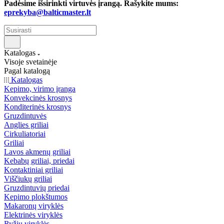
Padėsime išsirinkti virtuvės įrangą. Rašykite mums:
eprekyba@balticmaster.lt
Katalogas
Visoje svetainėje
Pagal katalogą
Katalogas
Kepimo, virimo įranga
Konvekcinės krosnys
Konditerinės krosnys
Gruzdintuvės
Anglies griliai
Cirkuliatoriai
Griliai
Lavos akmenų griliai
Kebabų griliai, priedai
Kontaktiniai griliai
Viščiukų griliai
Gruzdintuvių priedai
Kepimo plokštumos
Makaronų viryklės
Elektrinės viryklės
Ryžių viryklės