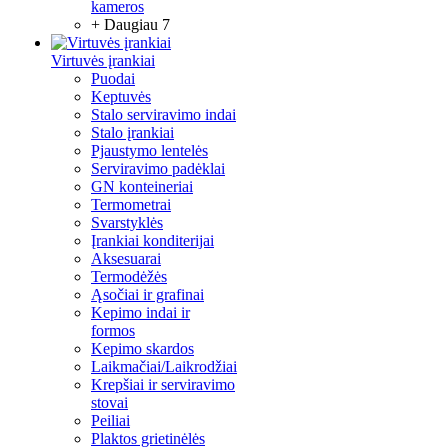
kameros
+ Daugiau 7
Virtuvės įrankiai
Puodai
Keptuvės
Stalo serviravimo indai
Stalo įrankiai
Pjaustymo lentelės
Serviravimo padėklai
GN konteineriai
Termometrai
Svarstyklės
Įrankiai konditerijai
Aksesuarai
Termodėžės
Ąsočiai ir grafinai
Kepimo indai ir
formos
Kepimo skardos
Laikmačiai/Laikrodžiai
Krepšiai ir serviravimo
stovai
Peiliai
Plaktos grietinėlės