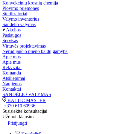
Konvekcinių krosnių chemija
Plovimo priemonės
Sterilizatoriai
Valymo inventorius
Sandėlio valymas
Akcijos
Paslaugos
Servisas
Virtuvės projektavimas
Nerūdijančio plieno baldų gamyba
Apie mus
Apie mus
Rekvizitai
Komanda
Atsiliepimai
Naujienos
Kontaktai
SANDĖLIO VALYMAS
BALTIC MASTER
+370 610 60936
Susisiekite konsultacijai
Užduoti klausimą
Prisijungti
Krepšelis
0