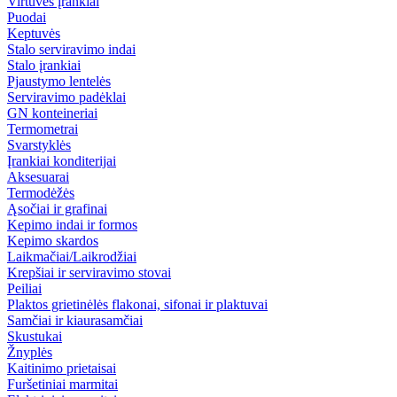
Virtuvės įrankiai
Puodai
Keptuvės
Stalo serviravimo indai
Stalo įrankiai
Pjaustymo lentelės
Serviravimo padėklai
GN konteineriai
Termometrai
Svarstyklės
Įrankiai konditerijai
Aksesuarai
Termodėžės
Ąsočiai ir grafinai
Kepimo indai ir formos
Kepimo skardos
Laikmačiai/Laikrodžiai
Krepšiai ir serviravimo stovai
Peiliai
Plaktos grietinėlės flakonai, sifonai ir plaktuvai
Samčiai ir kiaurasamčiai
Skustukai
Žnyplės
Kaitinimo prietaisai
Furšetiniai marmitai