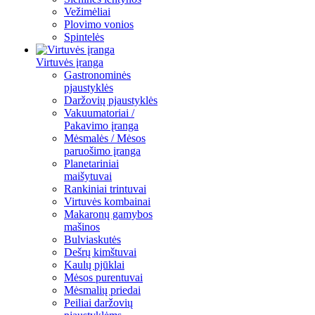
Vežimėliai
Plovimo vonios
Spintelės
Virtuvės įranga
Gastronominės
pjaustyklės
Daržovių pjaustyklės
Vakuumatoriai /
Pakavimo įranga
Mėsmalės / Mėsos
paruošimo įranga
Planetariniai
maišytuvai
Rankiniai trintuvai
Virtuvės kombainai
Makaronų gamybos
mašinos
Bulviaskutės
Dešrų kimštuvai
Kaulų pjūklai
Mėsos purentuvai
Mėsmalių priedai
Peiliai daržovių