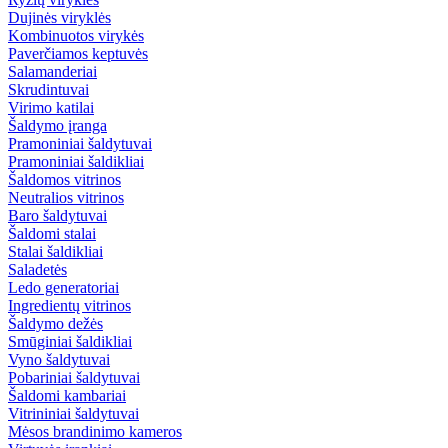
Dujinės viryklės
Kombinuotos virykės
Paverčiamos keptuvės
Salamanderiai
Skrudintuvai
Virimo katilai
Šaldymo įranga
Pramoniniai šaldytuvai
Pramoniniai šaldikliai
Šaldomos vitrinos
Neutralios vitrinos
Baro šaldytuvai
Šaldomi stalai
Stalai šaldikliai
Saladetės
Ledo generatoriai
Ingredientų vitrinos
Šaldymo dežės
Smūginiai šaldikliai
Vyno šaldytuvai
Pobariniai šaldytuvai
Šaldomi kambariai
Vitrininiai šaldytuvai
Mėsos brandinimo kameros