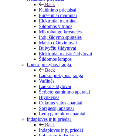
Back
Kaitinimo prietaisai
Furšetiniai marmitai
Elektriniai marmitai
Šildomos vitrinos
Mikrobangų krosnelės
Indų šildymo spintelės
Maisto džiovintuvai
Bulvyčiu šildytuvai
Elektriniai maisto šildytuvai
Šildomos lempos
Lauko prekybos įranga
Back
Lauko prekybos įranga
Vaflinės
Lauko šildytuvai
Šerbeto gaminimo aparatai
Blynkepės
Cukraus vatos aparatai
Spragėsių aparatai
Ledų gaminimo aparatai
Indaplovės ir jų priedai
Back
Indaplovės ir jų priedai
Pobarinės indaplovės