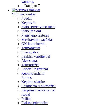
kameros
+ Daugiau 7
Virtuvės įrankiai
Puodai
Keptuvės
Stalo serviravimo indai
Stalo įrankiai
Pjaustymo lentelės
Serviravimo padėklai
GN konteineriai
Termometrai
Svarstyklės
Įrankiai konditerijai
Aksesuarai
Termodėžės
Ąsočiai ir grafinai
Kepimo indai ir
formos
Kepimo skardos
Laikmačiai/Laikrodžiai
Krepšiai ir serviravimo
stovai
Peiliai
Plaktos grietinėlės