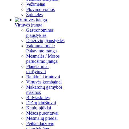
Vežimėliai
Plovimo vonios
Spintelės
Virtuvės įranga
Gastronominės
pjaustyklės
Daržovių pjaustyklės
Vakuumatoriai /
Pakavimo įranga
Mėsmalės / Mėsos
paruošimo įranga
Planetariniai
maišytuvai
Rankiniai trintuvai
Virtuvės kombainai
Makaronų gamybos
mašinos
Bulviaskutės
Dešrų kimštuvai
Kaulų pjūklai
Mėsos purentuvai
Mėsmalių priedai
Peiliai daržovių
pjaustyklėms