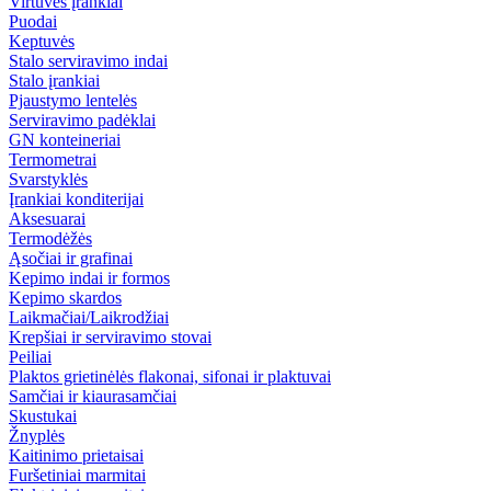
Virtuvės įrankiai
Puodai
Keptuvės
Stalo serviravimo indai
Stalo įrankiai
Pjaustymo lentelės
Serviravimo padėklai
GN konteineriai
Termometrai
Svarstyklės
Įrankiai konditerijai
Aksesuarai
Termodėžės
Ąsočiai ir grafinai
Kepimo indai ir formos
Kepimo skardos
Laikmačiai/Laikrodžiai
Krepšiai ir serviravimo stovai
Peiliai
Plaktos grietinėlės flakonai, sifonai ir plaktuvai
Samčiai ir kiaurasamčiai
Skustukai
Žnyplės
Kaitinimo prietaisai
Furšetiniai marmitai