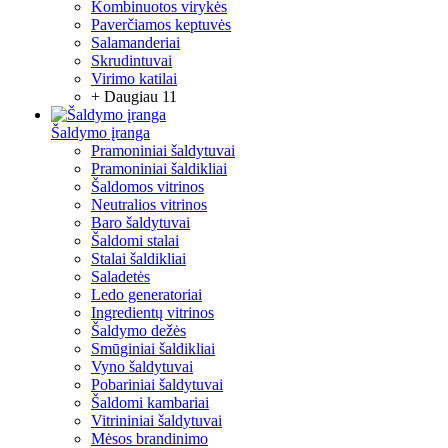
Kombinuotos virykės
Paverčiamos keptuvės
Salamanderiai
Skrudintuvai
Virimo katilai
+ Daugiau 11
Šaldymo įranga
Pramoniniai šaldytuvai
Pramoniniai šaldikliai
Šaldomos vitrinos
Neutralios vitrinos
Baro šaldytuvai
Šaldomi stalai
Stalai šaldikliai
Saladetės
Ledo generatoriai
Ingredientų vitrinos
Šaldymo dežės
Smūginiai šaldikliai
Vyno šaldytuvai
Pobariniai šaldytuvai
Šaldomi kambariai
Vitrininiai šaldytuvai
Mėsos brandinimo