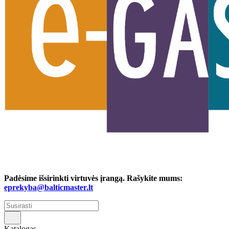
Padėsime išsirinkti virtuvės įrangą. Rašykite mums:
eprekyba@balticmaster.lt
Katalogas