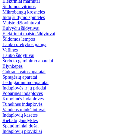
Elektriniai marmitai
Šildomos vitrinos
Mikrobangų krosnelės
Indų šildymo spintelės
Maisto džiovintuvai
Bulvyčiu šildytuvai
Elektriniai maisto šildytuvai
Šildomos lempos
Lauko prekybos įranga
Vaflinės
Lauko šildytuvai
Šerbeto gaminimo aparatai
Blynkepės
Cukraus vatos aparatai
Spragėsių aparatai
Ledų gaminimo aparatai
Indaplovės ir jų priedai
Pobarinės indaplovės
Kupolinės indaplovės
Tunelinės indaplovės
Vandens minkštintuvai
Indaplovių kasetės
Riebalų gaudyklės
Spaudiminiai dušai
Indaplovių plovikliai