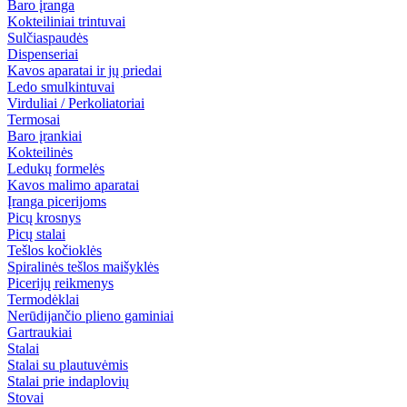
Baro įranga
Kokteiliniai trintuvai
Sulčiaspaudės
Dispenseriai
Kavos aparatai ir jų priedai
Ledo smulkintuvai
Virduliai / Perkoliatoriai
Termosai
Baro įrankiai
Kokteilinės
Ledukų formelės
Kavos malimo aparatai
Įranga picerijoms
Picų krosnys
Picų stalai
Tešlos kočioklės
Spiralinės tešlos maišyklės
Picerijų reikmenys
Termodėklai
Nerūdijančio plieno gaminiai
Gartraukiai
Stalai
Stalai su plautuvėmis
Stalai prie indaplovių
Stovai