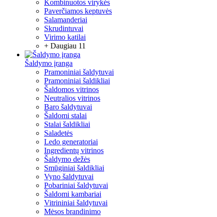
Kombinuotos virykės
Paverčiamos keptuvės
Salamanderiai
Skrudintuvai
Virimo katilai
+ Daugiau 11
Šaldymo įranga
Pramoniniai šaldytuvai
Pramoniniai šaldikliai
Šaldomos vitrinos
Neutralios vitrinos
Baro šaldytuvai
Šaldomi stalai
Stalai šaldikliai
Saladetės
Ledo generatoriai
Ingredientų vitrinos
Šaldymo dežės
Smūginiai šaldikliai
Vyno šaldytuvai
Pobariniai šaldytuvai
Šaldomi kambariai
Vitrininiai šaldytuvai
Mėsos brandinimo