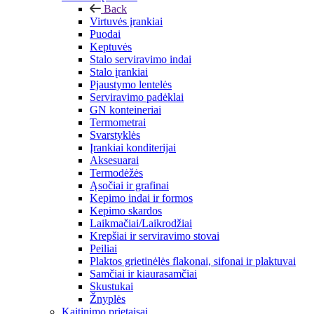
Back
Virtuvės įrankiai
Puodai
Keptuvės
Stalo serviravimo indai
Stalo įrankiai
Pjaustymo lentelės
Serviravimo padėklai
GN konteineriai
Termometrai
Svarstyklės
Įrankiai konditerijai
Aksesuarai
Termodėžės
Ąsočiai ir grafinai
Kepimo indai ir formos
Kepimo skardos
Laikmačiai/Laikrodžiai
Krepšiai ir serviravimo stovai
Peiliai
Plaktos grietinėlės flakonai, sifonai ir plaktuvai
Samčiai ir kiaurasamčiai
Skustukai
Žnyplės
Kaitinimo prietaisai