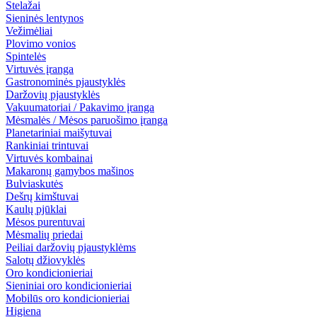
Stelažai
Sieninės lentynos
Vežimėliai
Plovimo vonios
Spintelės
Virtuvės įranga
Gastronominės pjaustyklės
Daržovių pjaustyklės
Vakuumatoriai / Pakavimo įranga
Mėsmalės / Mėsos paruošimo įranga
Planetariniai maišytuvai
Rankiniai trintuvai
Virtuvės kombainai
Makaronų gamybos mašinos
Bulviaskutės
Dešrų kimštuvai
Kaulų pjūklai
Mėsos purentuvai
Mėsmalių priedai
Peiliai daržovių pjaustyklėms
Salotų džiovyklės
Oro kondicionieriai
Sieniniai oro kondicionieriai
Mobilūs oro kondicionieriai
Higiena