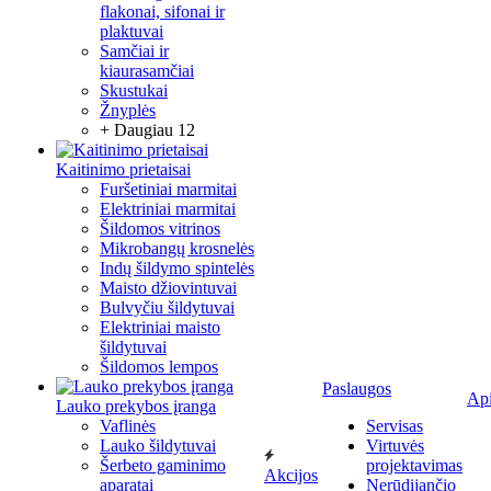
flakonai, sifonai ir
plaktuvai
Samčiai ir
kiaurasamčiai
Skustukai
Žnyplės
+ Daugiau 12
Kaitinimo prietaisai
Furšetiniai marmitai
Elektriniai marmitai
Šildomos vitrinos
Mikrobangų krosnelės
Indų šildymo spintelės
Maisto džiovintuvai
Bulvyčiu šildytuvai
Elektriniai maisto
šildytuvai
Šildomos lempos
Paslaugos
Ap
Lauko prekybos įranga
Vaflinės
Servisas
Lauko šildytuvai
Virtuvės
Šerbeto gaminimo
projektavimas
Akcijos
aparatai
Nerūdijančio