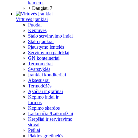
kameros
+ Daugiau 7
Virtuvės įrankiai
Puodai
Keptuvės
Stalo serviravimo indai
Stalo įrankiai
Pjaustymo lentelės
Serviravimo padėklai
GN konteineriai
Termometrai
Svarstyklės
Įrankiai konditerijai
Aksesuarai
Termodėžės
Ąsočiai ir grafinai
Kepimo indai ir
formos
Kepimo skardos
Laikmačiai/Laikrodžiai
Krepšiai ir serviravimo
stovai
Peiliai
Plaktos grietinėlės