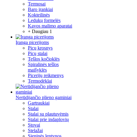
Termosai
Baro įrankiai
Kokteilinės
Ledukų formelės
Kavos malimo aparatai
+ Daugiau 1
Įranga picerijoms
Picų krosnys
Picų stalai
Tešlos kočioklės
Spiralinės tešlos
maišyklės
Picerijų reikmenys
Termodėklai
Nerūdijančio plieno gaminiai
Gartraukiai
Stalai
Stalai su plautuvėmis
Stalai prie indaplovių
Stovai
Stelažai
Sieninės lentynos