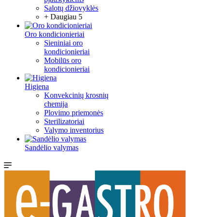
Salotų džiovyklės
+ Daugiau 5
Oro kondicionieriai
Sieniniai oro
kondicionieriai
Mobilūs oro
kondicionieriai
Higiena
Konvekcinių krosnių
chemija
Plovimo priemonės
Sterilizatoriai
Valymo inventorius
Sandėlio valymas