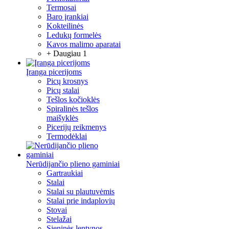
Termosai
Baro įrankiai
Kokteilinės
Ledukų formelės
Kavos malimo aparatai
+ Daugiau 1
Įranga picerijoms
Picų krosnys
Picų stalai
Tešlos kočioklės
Spiralinės tešlos
maišyklės
Picerijų reikmenys
Termodėklai
Nerūdijančio plieno gaminiai
Gartraukiai
Stalai
Stalai su plautuvėmis
Stalai prie indaplovių
Stovai
Stelažai
Sieninės lentynos