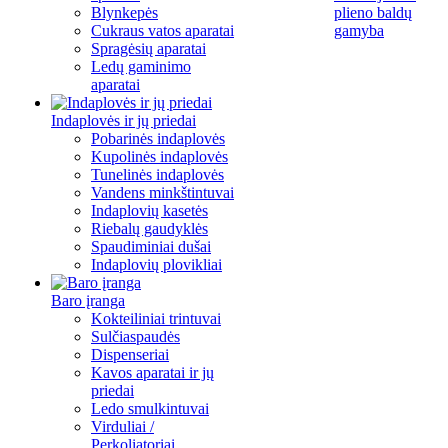
Blynkepės
plieno baldų
Cukraus vatos aparatai
gamyba
Spragėsių aparatai
Ledų gaminimo
aparatai
Indaplovės ir jų priedai
Pobarinės indaplovės
Kupolinės indaplovės
Tunelinės indaplovės
Vandens minkštintuvai
Indaplovių kasetės
Riebalų gaudyklės
Spaudiminiai dušai
Indaplovių plovikliai
Baro įranga
Kokteiliniai trintuvai
Sulčiaspaudės
Dispenseriai
Kavos aparatai ir jų
priedai
Ledo smulkintuvai
Virduliai /
Perkoliatoriai