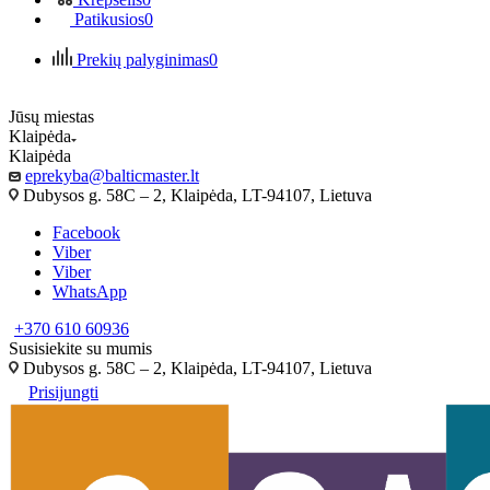
Patikusios
0
Prekių palyginimas
0
Jūsų miestas
Klaipėda
Klaipėda
eprekyba@balticmaster.lt
Dubysos g. 58C – 2, Klaipėda, LT-94107, Lietuva
Facebook
Viber
Viber
WhatsApp
+370 610 60936
Susisiekite su mumis
Dubysos g. 58C – 2, Klaipėda, LT-94107, Lietuva
Prisijungti