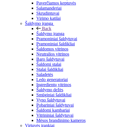
Paverčiamos keptuvės
Salamanderiai
Skrudintuvai
Virimo katilai
Šaldymo įranga
Back
Šaldymo įranga
Pramoniniai šaldytuvai
Pramoniniai šaldikliai
Šaldomos vitrinos
Neutralios vitrinos
Baro šaldytuvai
Šaldomi stalai
Stalai šaldikliai
Saladetės
Ledo generatoriai
Ingredientų vitrinos
Šaldymo dežės
Smūginiai šaldikliai
Vyno šaldytuvai
Pobariniai šaldytuvai
Šaldomi kambariai
Vitrininiai šaldytuvai
Mėsos brandinimo kameros
Virtuvės įrankiai