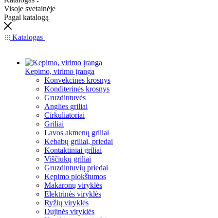
Visoje svetainėje
Pagal katalogą
Katalogas
Kepimo, virimo įranga
Konvekcinės krosnys
Konditerinės krosnys
Gruzdintuvės
Anglies griliai
Cirkuliatoriai
Griliai
Lavos akmenų griliai
Kebabų griliai, priedai
Kontaktiniai griliai
Viščiukų griliai
Gruzdintuvių priedai
Kepimo plokštumos
Makaronų viryklės
Elektrinės viryklės
Ryžių viryklės
Dujinės viryklės