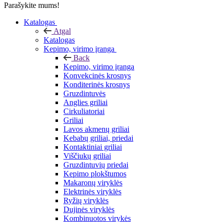
Parašykite mums!
Katalogas
Atgal
Katalogas
Kepimo, virimo įranga
Back
Kepimo, virimo įranga
Konvekcinės krosnys
Konditerinės krosnys
Gruzdintuvės
Anglies griliai
Cirkuliatoriai
Griliai
Lavos akmenų griliai
Kebabų griliai, priedai
Kontaktiniai griliai
Viščiukų griliai
Gruzdintuvių priedai
Kepimo plokštumos
Makaronų viryklės
Elektrinės viryklės
Ryžių viryklės
Dujinės viryklės
Kombinuotos virykės