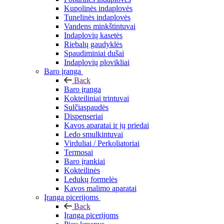
Kupolinės indaplovės
Tunelinės indaplovės
Vandens minkštintuvai
Indaplovių kasetės
Riebalų gaudyklės
Spaudiminiai dušai
Indaplovių plovikliai
Baro įranga
Back
Baro įranga
Kokteiliniai trintuvai
Sulčiaspaudės
Dispenseriai
Kavos aparatai ir jų priedai
Ledo smulkintuvai
Virduliai / Perkoliatoriai
Termosai
Baro įrankiai
Kokteilinės
Ledukų formelės
Kavos malimo aparatai
Įranga picerijoms
Back
Įranga picerijoms