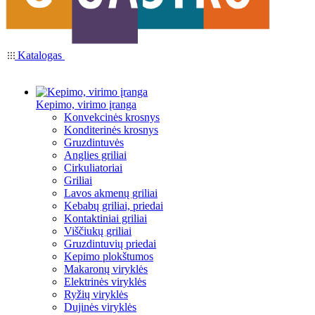
Katalogas
Kepimo, virimo įranga
Konvekcinės krosnys
Konditerinės krosnys
Gruzdintuvės
Anglies griliai
Cirkuliatoriai
Griliai
Lavos akmenų griliai
Kebabų griliai, priedai
Kontaktiniai griliai
Viščiukų griliai
Gruzdintuvių priedai
Kepimo plokštumos
Makaronų viryklės
Elektrinės viryklės
Ryžių viryklės
Dujinės viryklės