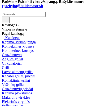
Padėsime išsirinkti virtuvės įrangą. Rašykite mums:
eprekyba@balticmaster.lt
Katalogas
Visoje svetainėje
Pagal katalogą
Katalogas
Kepimo, virimo įranga
Konvekcinės krosnys
Konditerinės krosnys
Gruzdintuvės
Anglies griliai
Cirkuliatoriai
Griliai
Lavos akmenų griliai
Kebabų griliai, priedai
Kontaktiniai griliai
Viščiukų griliai
Gruzdintuvių priedai
Kepimo plokštumos
Makaronų viryklės
Elektrinės viryklės
Ryžių viryklės