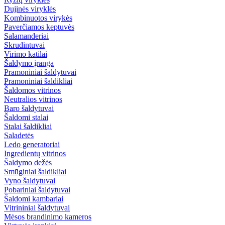
Dujinės viryklės
Kombinuotos virykės
Paverčiamos keptuvės
Salamanderiai
Skrudintuvai
Virimo katilai
Šaldymo įranga
Pramoniniai šaldytuvai
Pramoniniai šaldikliai
Šaldomos vitrinos
Neutralios vitrinos
Baro šaldytuvai
Šaldomi stalai
Stalai šaldikliai
Saladetės
Ledo generatoriai
Ingredientų vitrinos
Šaldymo dežės
Smūginiai šaldikliai
Vyno šaldytuvai
Pobariniai šaldytuvai
Šaldomi kambariai
Vitrininiai šaldytuvai
Mėsos brandinimo kameros