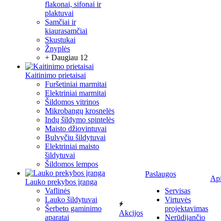
flakonai, sifonai ir
plaktuvai
Samčiai ir
kiaurasamčiai
Skustukai
Žnyplės
+ Daugiau 12
Kaitinimo prietaisai
Furšetiniai marmitai
Elektriniai marmitai
Šildomos vitrinos
Mikrobangų krosnelės
Indų šildymo spintelės
Maisto džiovintuvai
Bulvyčiu šildytuvai
Elektriniai maisto
šildytuvai
Šildomos lempos
Paslaugos
Ap
Lauko prekybos įranga
Vaflinės
Servisas
Lauko šildytuvai
Virtuvės
Šerbeto gaminimo
projektavimas
Akcijos
aparatai
Nerūdijančio