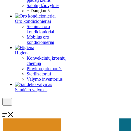
pjaustyklėms
Salotų džiovyklės
+ Daugiau 5
Oro kondicionieriai
Sieniniai oro
kondicionieriai
Mobilūs oro
kondicionieriai
Higiena
Konvekcinių krosnių
chemija
Plovimo priemonės
Sterilizatoriai
Valymo inventorius
Sandėlio valymas