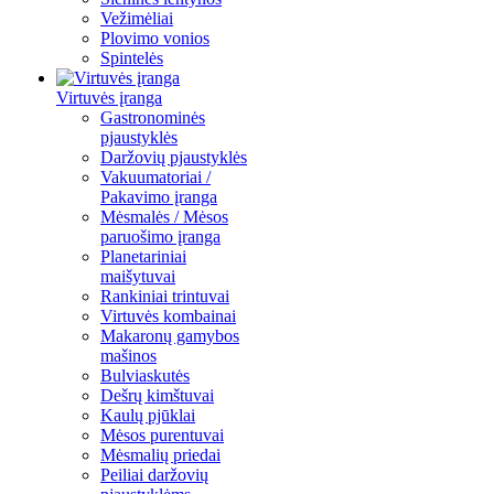
Vežimėliai
Plovimo vonios
Spintelės
Virtuvės įranga
Gastronominės
pjaustyklės
Daržovių pjaustyklės
Vakuumatoriai /
Pakavimo įranga
Mėsmalės / Mėsos
paruošimo įranga
Planetariniai
maišytuvai
Rankiniai trintuvai
Virtuvės kombainai
Makaronų gamybos
mašinos
Bulviaskutės
Dešrų kimštuvai
Kaulų pjūklai
Mėsos purentuvai
Mėsmalių priedai
Peiliai daržovių