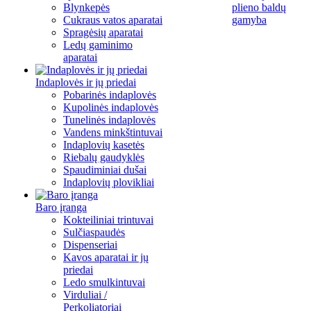
Blynkepės
plieno baldų
Cukraus vatos aparatai
gamyba
Spragėsių aparatai
Ledų gaminimo
aparatai
Indaplovės ir jų priedai
Pobarinės indaplovės
Kupolinės indaplovės
Tunelinės indaplovės
Vandens minkštintuvai
Indaplovių kasetės
Riebalų gaudyklės
Spaudiminiai dušai
Indaplovių plovikliai
Baro įranga
Kokteiliniai trintuvai
Sulčiaspaudės
Dispenseriai
Kavos aparatai ir jų
priedai
Ledo smulkintuvai
Virduliai /
Perkoliatoriai