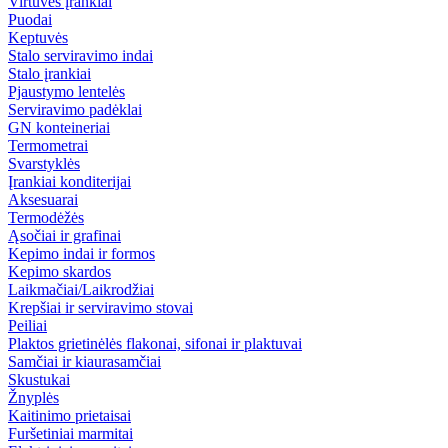
Virtuvės įrankiai
Puodai
Keptuvės
Stalo serviravimo indai
Stalo įrankiai
Pjaustymo lentelės
Serviravimo padėklai
GN konteineriai
Termometrai
Svarstyklės
Įrankiai konditerijai
Aksesuarai
Termodėžės
Ąsočiai ir grafinai
Kepimo indai ir formos
Kepimo skardos
Laikmačiai/Laikrodžiai
Krepšiai ir serviravimo stovai
Peiliai
Plaktos grietinėlės flakonai, sifonai ir plaktuvai
Samčiai ir kiaurasamčiai
Skustukai
Žnyplės
Kaitinimo prietaisai
Furšetiniai marmitai