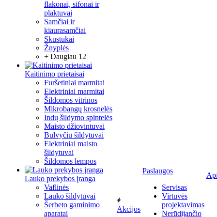
flakonai, sifonai ir
plaktuvai
Samčiai ir
kiaurasamčiai
Skustukai
Žnyplės
+ Daugiau 12
Kaitinimo prietaisai
Furšetiniai marmitai
Elektriniai marmitai
Šildomos vitrinos
Mikrobangų krosnelės
Indų šildymo spintelės
Maisto džiovintuvai
Bulvyčiu šildytuvai
Elektriniai maisto
šildytuvai
Šildomos lempos
Paslaugos
Ap
Lauko prekybos įranga
Vaflinės
Servisas
Lauko šildytuvai
Virtuvės
Šerbeto gaminimo
projektavimas
Akcijos
aparatai
Nerūdijančio