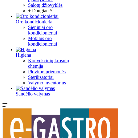
Salotų džiovyklės
+ Daugiau 5
Oro kondicionieriai
Sieniniai oro
kondicionieriai
Mobilūs oro
kondicionieriai
Higiena
Konvekcinių krosnių
chemija
Plovimo priemonės
Sterilizatoriai
Valymo inventorius
Sandėlio valymas