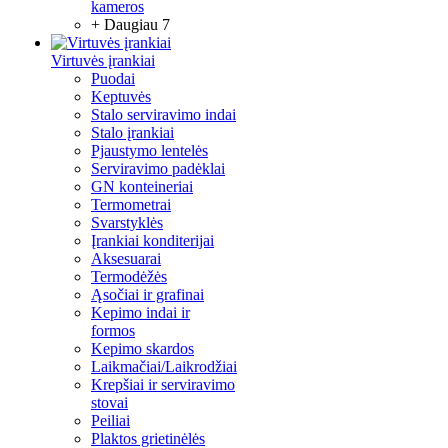
kameros
+ Daugiau 7
Virtuvės įrankiai
Puodai
Keptuvės
Stalo serviravimo indai
Stalo įrankiai
Pjaustymo lentelės
Serviravimo padėklai
GN konteineriai
Termometrai
Svarstyklės
Įrankiai konditerijai
Aksesuarai
Termodėžės
Ąsočiai ir grafinai
Kepimo indai ir
formos
Kepimo skardos
Laikmačiai/Laikrodžiai
Krepšiai ir serviravimo
stovai
Peiliai
Plaktos grietinėlės