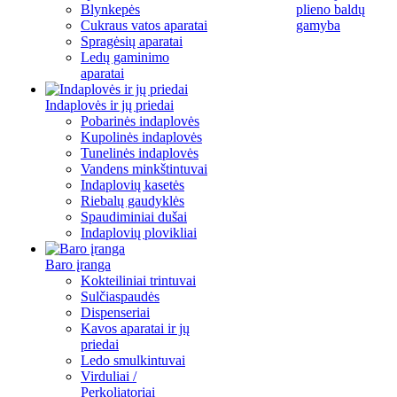
Blynkepės
plieno baldų
Cukraus vatos aparatai
gamyba
Spragėsių aparatai
Ledų gaminimo
aparatai
Indaplovės ir jų priedai
Pobarinės indaplovės
Kupolinės indaplovės
Tunelinės indaplovės
Vandens minkštintuvai
Indaplovių kasetės
Riebalų gaudyklės
Spaudiminiai dušai
Indaplovių plovikliai
Baro įranga
Kokteiliniai trintuvai
Sulčiaspaudės
Dispenseriai
Kavos aparatai ir jų
priedai
Ledo smulkintuvai
Virduliai /
Perkoliatoriai