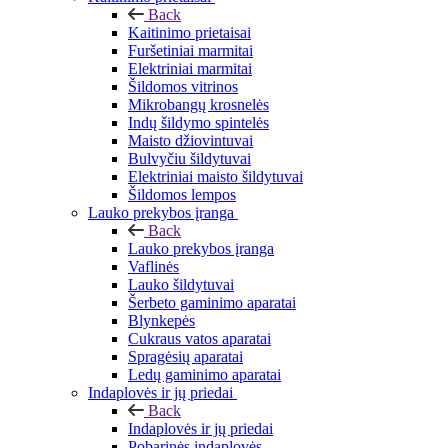
Back
Kaitinimo prietaisai
Furšetiniai marmitai
Elektriniai marmitai
Šildomos vitrinos
Mikrobangų krosnelės
Indų šildymo spintelės
Maisto džiovintuvai
Bulvyčiu šildytuvai
Elektriniai maisto šildytuvai
Šildomos lempos
Lauko prekybos įranga
Back
Lauko prekybos įranga
Vaflinės
Lauko šildytuvai
Šerbeto gaminimo aparatai
Blynkepės
Cukraus vatos aparatai
Spragėsių aparatai
Ledų gaminimo aparatai
Indaplovės ir jų priedai
Back
Indaplovės ir jų priedai
Pobarinės indaplovės