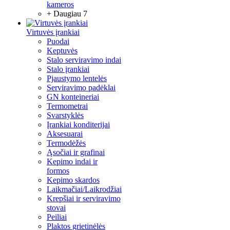
kameros
+ Daugiau 7
Virtuvės įrankiai
Puodai
Keptuvės
Stalo serviravimo indai
Stalo įrankiai
Pjaustymo lentelės
Serviravimo padėklai
GN konteineriai
Termometrai
Svarstyklės
Įrankiai konditerijai
Aksesuarai
Termodėžės
Ąsočiai ir grafinai
Kepimo indai ir
formos
Kepimo skardos
Laikmačiai/Laikrodžiai
Krepšiai ir serviravimo
stovai
Peiliai
Plaktos grietinėlės