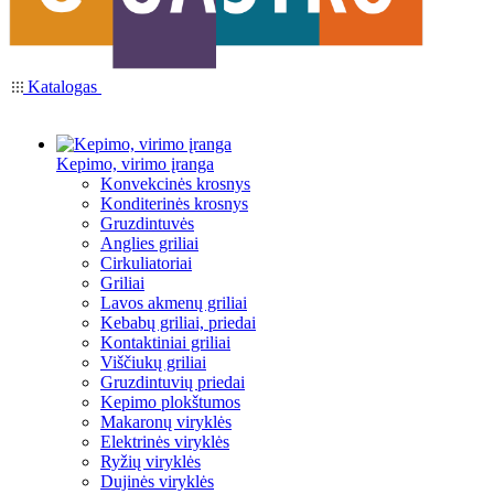
Katalogas
Kepimo, virimo įranga
Konvekcinės krosnys
Konditerinės krosnys
Gruzdintuvės
Anglies griliai
Cirkuliatoriai
Griliai
Lavos akmenų griliai
Kebabų griliai, priedai
Kontaktiniai griliai
Viščiukų griliai
Gruzdintuvių priedai
Kepimo plokštumos
Makaronų viryklės
Elektrinės viryklės
Ryžių viryklės
Dujinės viryklės