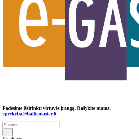
Padėsime išsirinkti virtuvės įrangą. Rašykite mums:
eprekyba@balticmaster.lt
Katalogas