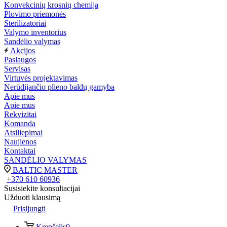
Konvekcinių krosnių chemija
Plovimo priemonės
Sterilizatoriai
Valymo inventorius
Sandėlio valymas
Akcijos
Paslaugos
Servisas
Virtuvės projektavimas
Nerūdijančio plieno baldų gamyba
Apie mus
Apie mus
Rekvizitai
Komanda
Atsiliepimai
Naujienos
Kontaktai
SANDĖLIO VALYMAS
BALTIC MASTER
+370 610 60936
Susisiekite konsultacijai
Užduoti klausimą
Prisijungti
Krepšelis
0