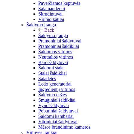
Paverčiamos keptuvės
Salamanderiai
Skrudintuvai
Virimo katilai
Šaldymo įranga
Back
Šaldymo įranga
Pramoniniai šaldytuvai
Pramoniniai šaldikliai
Šaldomos vitrinos
Neutralios vitrinos
Baro šaldytuvai
Šaldomi stalai
Stalai šaldikliai
Saladetės
Ledo generatoriai
Ingredientų vitrinos
Šaldymo dežės
Smūginiai šaldikliai
Vyno šaldytuvai
Pobariniai šaldytuvai
Šaldomi kambariai
Vitrininiai šaldytuvai
Mėsos brandinimo kameros
Virtuvės įrankiai