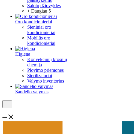
pjaustyklėms
Salotų džiovyklės
+ Daugiau 5
Oro kondicionieriai
Sieniniai oro
kondicionieriai
Mobilūs oro
kondicionieriai
Higiena
Konvekcinių krosnių
chemija
Plovimo priemonės
Sterilizatoriai
Valymo inventorius
Sandėlio valymas