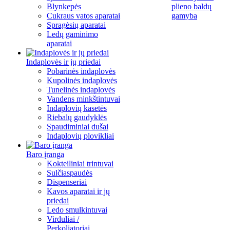
Blynkepės
plieno baldų
Cukraus vatos aparatai
gamyba
Spragėsių aparatai
Ledų gaminimo
aparatai
Indaplovės ir jų priedai
Pobarinės indaplovės
Kupolinės indaplovės
Tunelinės indaplovės
Vandens minkštintuvai
Indaplovių kasetės
Riebalų gaudyklės
Spaudiminiai dušai
Indaplovių plovikliai
Baro įranga
Kokteiliniai trintuvai
Sulčiaspaudės
Dispenseriai
Kavos aparatai ir jų
priedai
Ledo smulkintuvai
Virduliai /
Perkoliatoriai