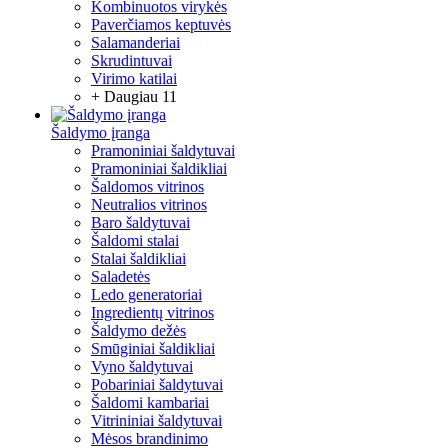
Kombinuotos virykės
Paverčiamos keptuvės
Salamanderiai
Skrudintuvai
Virimo katilai
+ Daugiau 11
Šaldymo įranga
Pramoniniai šaldytuvai
Pramoniniai šaldikliai
Šaldomos vitrinos
Neutralios vitrinos
Baro šaldytuvai
Šaldomi stalai
Stalai šaldikliai
Saladetės
Ledo generatoriai
Ingredientų vitrinos
Šaldymo dežės
Smūginiai šaldikliai
Vyno šaldytuvai
Pobariniai šaldytuvai
Šaldomi kambariai
Vitrininiai šaldytuvai
Mėsos brandinimo