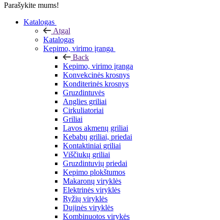
Parašykite mums!
Katalogas
Atgal
Katalogas
Kepimo, virimo įranga
Back
Kepimo, virimo įranga
Konvekcinės krosnys
Konditerinės krosnys
Gruzdintuvės
Anglies griliai
Cirkuliatoriai
Griliai
Lavos akmenų griliai
Kebabų griliai, priedai
Kontaktiniai griliai
Viščiukų griliai
Gruzdintuvių priedai
Kepimo plokštumos
Makaronų viryklės
Elektrinės viryklės
Ryžių viryklės
Dujinės viryklės
Kombinuotos virykės