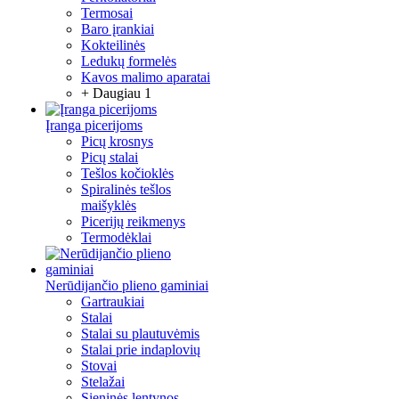
Termosai
Baro įrankiai
Kokteilinės
Ledukų formelės
Kavos malimo aparatai
+ Daugiau 1
Įranga picerijoms
Picų krosnys
Picų stalai
Tešlos kočioklės
Spiralinės tešlos
maišyklės
Picerijų reikmenys
Termodėklai
Nerūdijančio plieno gaminiai
Gartraukiai
Stalai
Stalai su plautuvėmis
Stalai prie indaplovių
Stovai
Stelažai
Sieninės lentynos