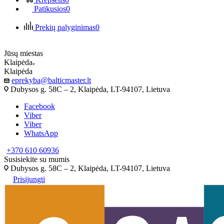
Patikusios
0
Prekių palyginimas
0
Jūsų miestas
Klaipėda
Klaipėda
eprekyba@balticmaster.lt
Dubysos g. 58C – 2, Klaipėda, LT-94107, Lietuva
Facebook
Viber
Viber
WhatsApp
+370 610 60936
Susisiekite su mumis
Dubysos g. 58C – 2, Klaipėda, LT-94107, Lietuva
Prisijungti