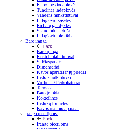
Kupolinės indaplovės
Tunelinės indaplovės
Vandens minkštintuvai
Indaplovių kasetės
Riebalų gaudyklės
Spaudiminiai dušai
Indaplovių plovikliai
Baro įranga
Back
Baro įranga
Kokteiliniai trintuvai
Sulčiaspaudės
Dispenseriai
Kavos aparatai ir jų priedai
Ledo smulkintuvai
Virduliai / Perkoliatoriai
Termosai
Baro įrankiai
Kokteilinės
Ledukų formelės
Kavos malimo aparatai
Įranga picerijoms
Back
Įranga picerijoms