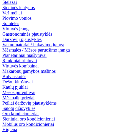
Stelažai
Sieninės lentynos
Vežimėliai
Plovimo vonios
Spintelės
Virtuvės įranga
Gastronominės pjaustyklės
Daržovių pjaustyklės
Vakuumatoriai / Pakavimo įranga
Mėsmalės / Mėsos paruošimo įranga
Planetariniai maišytuvai
Rankiniai trintuvai
Virtuvės kombainai
Makaronų gamybos mašinos
Bulviaskutės
Dešrų kimštuvai
Kaulų pjūklai
Mėsos purentuvai
Mėsmalių priedai
Peiliai daržovių pjaustyklėms
Salotų džiovyklės
Oro kondicionieriai
Sieniniai oro kondicionieriai
Mobilūs oro kondicionieriai
Higiena