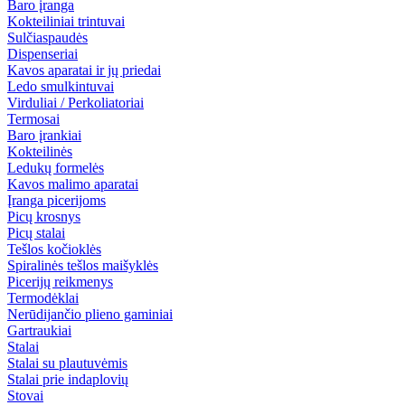
Baro įranga
Kokteiliniai trintuvai
Sulčiaspaudės
Dispenseriai
Kavos aparatai ir jų priedai
Ledo smulkintuvai
Virduliai / Perkoliatoriai
Termosai
Baro įrankiai
Kokteilinės
Ledukų formelės
Kavos malimo aparatai
Įranga picerijoms
Picų krosnys
Picų stalai
Tešlos kočioklės
Spiralinės tešlos maišyklės
Picerijų reikmenys
Termodėklai
Nerūdijančio plieno gaminiai
Gartraukiai
Stalai
Stalai su plautuvėmis
Stalai prie indaplovių
Stovai