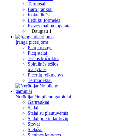
Termosai
Baro įrankiai
Kokteilinės
Ledukų formelės
Kavos malimo aparatai
+ Daugiau 1
Įranga picerijoms
Picų krosnys
Picų stalai
Tešlos kočioklės
Spiralinės tešlos
maišyklės
Picerijų reikmenys
Termodėklai
Nerūdijančio plieno gaminiai
Gartraukiai
Stalai
Stalai su plautuvėmis
Stalai prie indaplovių
Stovai
Stelažai
Sieninės lentynos