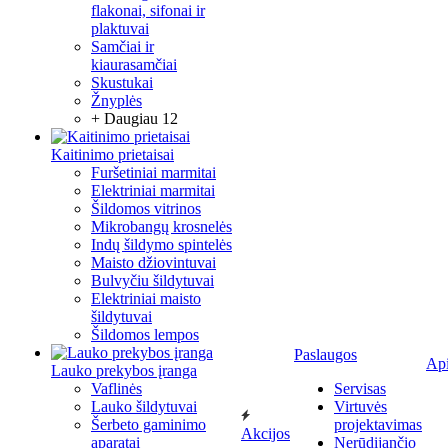
flakonai, sifonai ir
plaktuvai
Samčiai ir
kiaurasamčiai
Skustukai
Žnyplės
+ Daugiau 12
Kaitinimo prietaisai
Furšetiniai marmitai
Elektriniai marmitai
Šildomos vitrinos
Mikrobangų krosnelės
Indų šildymo spintelės
Maisto džiovintuvai
Bulvyčiu šildytuvai
Elektriniai maisto
šildytuvai
Šildomos lempos
Paslaugos
Ap
Lauko prekybos įranga
Vaflinės
Servisas
Lauko šildytuvai
Virtuvės
Šerbeto gaminimo
projektavimas
Akcijos
aparatai
Nerūdijančio