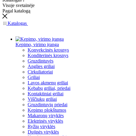
Visoje svetainėje
Pagal katalogą
Katalogas
Kepimo, virimo įranga
Konvekcinės krosnys
Konditerinės krosnys
Gruzdintuvės
Anglies griliai
Cirkuliatoriai
Griliai
Lavos akmenų griliai
Kebabų griliai, priedai
Kontaktiniai griliai
Viščiukų griliai
Gruzdintuvių priedai
Kepimo plokštumos
Makaronų viryklės
Elektrinės viryklės
Ryžių viryklės
Dujinės viryklės