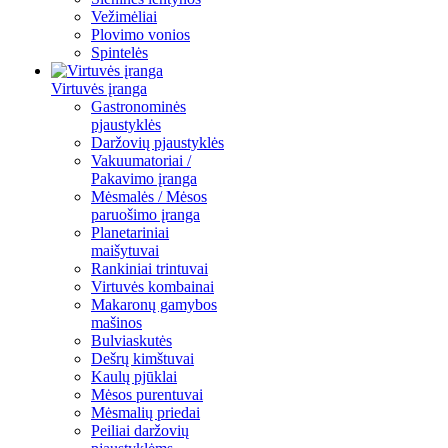
Vežimėliai
Plovimo vonios
Spintelės
Virtuvės įranga
Gastronominės
pjaustyklės
Daržovių pjaustyklės
Vakuumatoriai /
Pakavimo įranga
Mėsmalės / Mėsos
paruošimo įranga
Planetariniai
maišytuvai
Rankiniai trintuvai
Virtuvės kombainai
Makaronų gamybos
mašinos
Bulviaskutės
Dešrų kimštuvai
Kaulų pjūklai
Mėsos purentuvai
Mėsmalių priedai
Peiliai daržovių