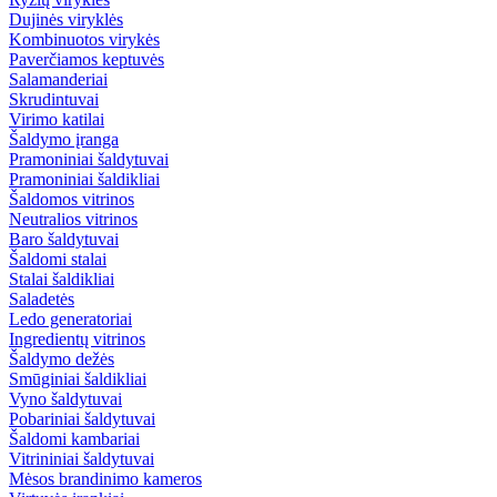
Dujinės viryklės
Kombinuotos virykės
Paverčiamos keptuvės
Salamanderiai
Skrudintuvai
Virimo katilai
Šaldymo įranga
Pramoniniai šaldytuvai
Pramoniniai šaldikliai
Šaldomos vitrinos
Neutralios vitrinos
Baro šaldytuvai
Šaldomi stalai
Stalai šaldikliai
Saladetės
Ledo generatoriai
Ingredientų vitrinos
Šaldymo dežės
Smūginiai šaldikliai
Vyno šaldytuvai
Pobariniai šaldytuvai
Šaldomi kambariai
Vitrininiai šaldytuvai
Mėsos brandinimo kameros