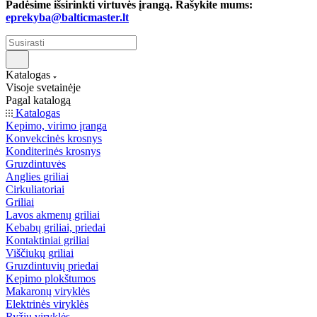
Padėsime išsirinkti virtuvės įrangą. Rašykite mums:
eprekyba@balticmaster.lt
Katalogas
Visoje svetainėje
Pagal katalogą
Katalogas
Kepimo, virimo įranga
Konvekcinės krosnys
Konditerinės krosnys
Gruzdintuvės
Anglies griliai
Cirkuliatoriai
Griliai
Lavos akmenų griliai
Kebabų griliai, priedai
Kontaktiniai griliai
Viščiukų griliai
Gruzdintuvių priedai
Kepimo plokštumos
Makaronų viryklės
Elektrinės viryklės
Ryžių viryklės