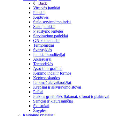
Back
Virtuvės įrankiai
Puodai
Keptuvės
Stalo serviravimo indai
Stalo įrankiai
Pjaustymo lentelės
Serviravimo padėklai
GN konteineriai
Termometrai
Svarstyklės
Įrankiai konditerijai
Aksesuarai
Termodėžės
Ąsočiai ir grafinai
Kepimo indai ir formos
Kepimo skardos
Laikmačiai/Laikrodžiai
Krepšiai ir serviravimo stovai
Peiliai
Plaktos grietinėlės flakonai, sifonai ir plaktuvai
Samčiai ir kiaurasamčiai
Skustukai
Žnyplės
Kaitinimo prietaisai