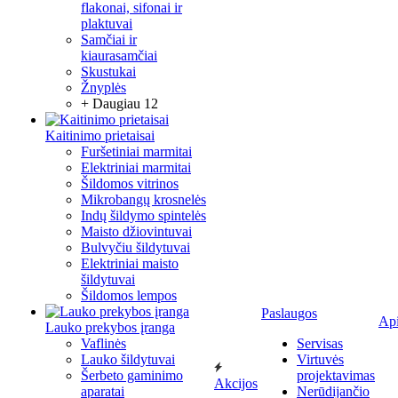
flakonai, sifonai ir
plaktuvai
Samčiai ir
kiaurasamčiai
Skustukai
Žnyplės
+ Daugiau 12
Kaitinimo prietaisai
Furšetiniai marmitai
Elektriniai marmitai
Šildomos vitrinos
Mikrobangų krosnelės
Indų šildymo spintelės
Maisto džiovintuvai
Bulvyčiu šildytuvai
Elektriniai maisto
šildytuvai
Šildomos lempos
Paslaugos
Ap
Lauko prekybos įranga
Vaflinės
Servisas
Lauko šildytuvai
Virtuvės
Šerbeto gaminimo
projektavimas
Akcijos
aparatai
Nerūdijančio