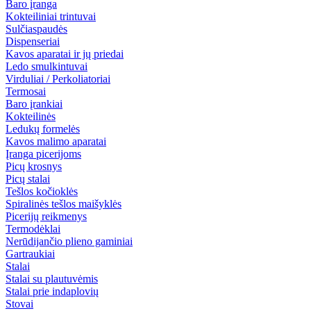
Baro įranga
Kokteiliniai trintuvai
Sulčiaspaudės
Dispenseriai
Kavos aparatai ir jų priedai
Ledo smulkintuvai
Virduliai / Perkoliatoriai
Termosai
Baro įrankiai
Kokteilinės
Ledukų formelės
Kavos malimo aparatai
Įranga picerijoms
Picų krosnys
Picų stalai
Tešlos kočioklės
Spiralinės tešlos maišyklės
Picerijų reikmenys
Termodėklai
Nerūdijančio plieno gaminiai
Gartraukiai
Stalai
Stalai su plautuvėmis
Stalai prie indaplovių
Stovai