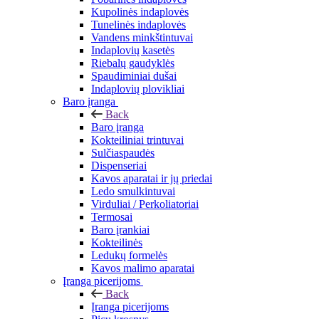
Kupolinės indaplovės
Tunelinės indaplovės
Vandens minkštintuvai
Indaplovių kasetės
Riebalų gaudyklės
Spaudiminiai dušai
Indaplovių plovikliai
Baro įranga
Back
Baro įranga
Kokteiliniai trintuvai
Sulčiaspaudės
Dispenseriai
Kavos aparatai ir jų priedai
Ledo smulkintuvai
Virduliai / Perkoliatoriai
Termosai
Baro įrankiai
Kokteilinės
Ledukų formelės
Kavos malimo aparatai
Įranga picerijoms
Back
Įranga picerijoms