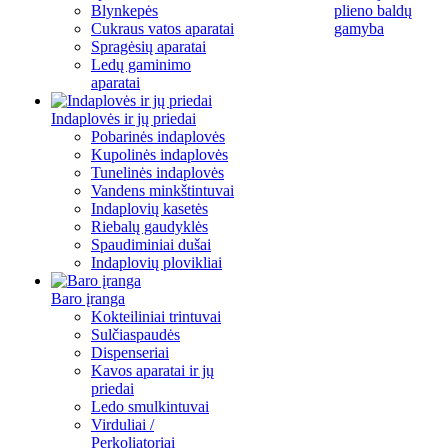
Blynkepės
plieno baldų
Cukraus vatos aparatai
gamyba
Spragėsių aparatai
Ledų gaminimo
aparatai
Indaplovės ir jų priedai
Pobarinės indaplovės
Kupolinės indaplovės
Tunelinės indaplovės
Vandens minkštintuvai
Indaplovių kasetės
Riebalų gaudyklės
Spaudiminiai dušai
Indaplovių plovikliai
Baro įranga
Kokteiliniai trintuvai
Sulčiaspaudės
Dispenseriai
Kavos aparatai ir jų
priedai
Ledo smulkintuvai
Virduliai /
Perkoliatoriai