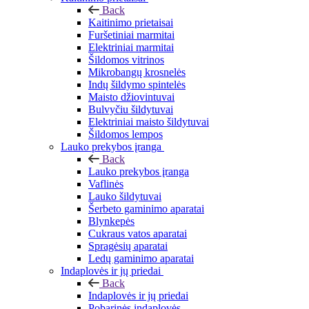
Back
Kaitinimo prietaisai
Furšetiniai marmitai
Elektriniai marmitai
Šildomos vitrinos
Mikrobangų krosnelės
Indų šildymo spintelės
Maisto džiovintuvai
Bulvyčiu šildytuvai
Elektriniai maisto šildytuvai
Šildomos lempos
Lauko prekybos įranga
Back
Lauko prekybos įranga
Vaflinės
Lauko šildytuvai
Šerbeto gaminimo aparatai
Blynkepės
Cukraus vatos aparatai
Spragėsių aparatai
Ledų gaminimo aparatai
Indaplovės ir jų priedai
Back
Indaplovės ir jų priedai
Pobarinės indaplovės