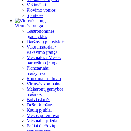
Vežimėliai
Plovimo vonios
Spintelės
Virtuvės įranga
Gastronominės
pjaustyklės
Daržovių pjaustyklės
Vakuumatoriai /
Pakavimo įranga
Mėsmalės / Mėsos
paruošimo įranga
Planetariniai
maišytuvai
Rankiniai trintuvai
Virtuvės kombainai
Makaronų gamybos
mašinos
Bulviaskutės
Dešrų kimštuvai
Kaulų pjūklai
Mėsos purentuvai
Mėsmalių priedai
Peiliai daržovių