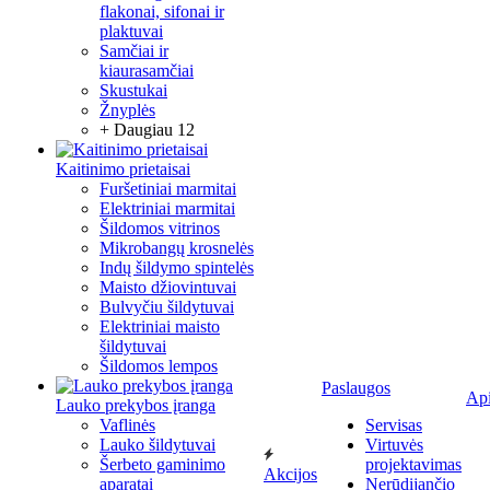
flakonai, sifonai ir
plaktuvai
Samčiai ir
kiaurasamčiai
Skustukai
Žnyplės
+ Daugiau 12
Kaitinimo prietaisai
Furšetiniai marmitai
Elektriniai marmitai
Šildomos vitrinos
Mikrobangų krosnelės
Indų šildymo spintelės
Maisto džiovintuvai
Bulvyčiu šildytuvai
Elektriniai maisto
šildytuvai
Šildomos lempos
Paslaugos
Ap
Lauko prekybos įranga
Vaflinės
Servisas
Lauko šildytuvai
Virtuvės
Šerbeto gaminimo
projektavimas
Akcijos
aparatai
Nerūdijančio