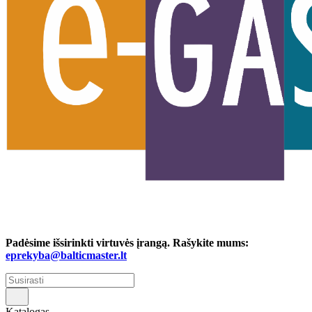
Padėsime išsirinkti virtuvės įrangą. Rašykite mums:
eprekyba@balticmaster.lt
Katalogas