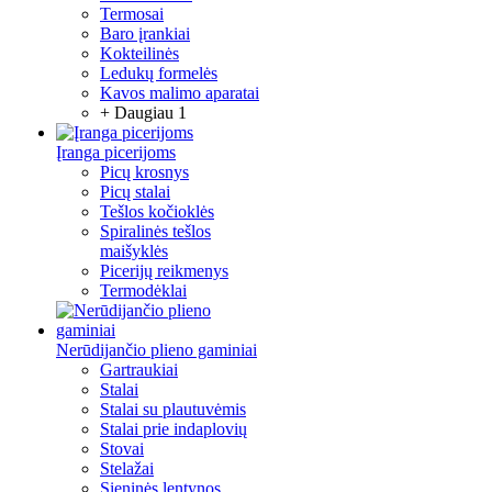
Termosai
Baro įrankiai
Kokteilinės
Ledukų formelės
Kavos malimo aparatai
+ Daugiau 1
Įranga picerijoms
Picų krosnys
Picų stalai
Tešlos kočioklės
Spiralinės tešlos
maišyklės
Picerijų reikmenys
Termodėklai
Nerūdijančio plieno gaminiai
Gartraukiai
Stalai
Stalai su plautuvėmis
Stalai prie indaplovių
Stovai
Stelažai
Sieninės lentynos