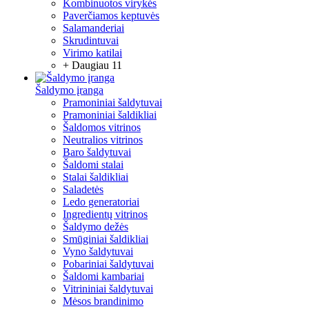
Kombinuotos virykės
Paverčiamos keptuvės
Salamanderiai
Skrudintuvai
Virimo katilai
+ Daugiau 11
Šaldymo įranga
Pramoniniai šaldytuvai
Pramoniniai šaldikliai
Šaldomos vitrinos
Neutralios vitrinos
Baro šaldytuvai
Šaldomi stalai
Stalai šaldikliai
Saladetės
Ledo generatoriai
Ingredientų vitrinos
Šaldymo dežės
Smūginiai šaldikliai
Vyno šaldytuvai
Pobariniai šaldytuvai
Šaldomi kambariai
Vitrininiai šaldytuvai
Mėsos brandinimo