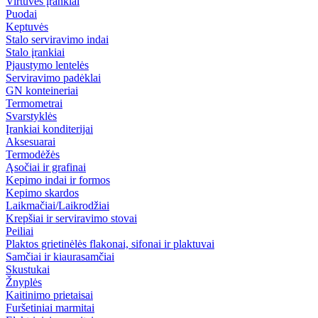
Virtuvės įrankiai
Puodai
Keptuvės
Stalo serviravimo indai
Stalo įrankiai
Pjaustymo lentelės
Serviravimo padėklai
GN konteineriai
Termometrai
Svarstyklės
Įrankiai konditerijai
Aksesuarai
Termodėžės
Ąsočiai ir grafinai
Kepimo indai ir formos
Kepimo skardos
Laikmačiai/Laikrodžiai
Krepšiai ir serviravimo stovai
Peiliai
Plaktos grietinėlės flakonai, sifonai ir plaktuvai
Samčiai ir kiaurasamčiai
Skustukai
Žnyplės
Kaitinimo prietaisai
Furšetiniai marmitai