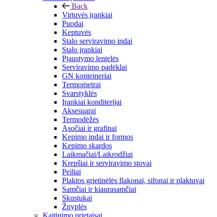
Back
Virtuvės įrankiai
Puodai
Keptuvės
Stalo serviravimo indai
Stalo įrankiai
Pjaustymo lentelės
Serviravimo padėklai
GN konteineriai
Termometrai
Svarstyklės
Įrankiai konditerijai
Aksesuarai
Termodėžės
Ąsočiai ir grafinai
Kepimo indai ir formos
Kepimo skardos
Laikmačiai/Laikrodžiai
Krepšiai ir serviravimo stovai
Peiliai
Plaktos grietinėlės flakonai, sifonai ir plaktuvai
Samčiai ir kiaurasamčiai
Skustukai
Žnyplės
Kaitinimo prietaisai