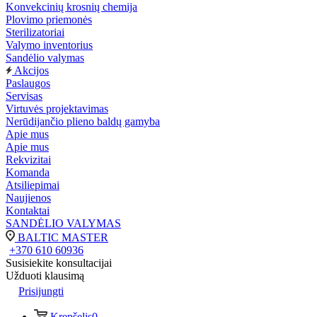
Konvekcinių krosnių chemija
Plovimo priemonės
Sterilizatoriai
Valymo inventorius
Sandėlio valymas
Akcijos
Paslaugos
Servisas
Virtuvės projektavimas
Nerūdijančio plieno baldų gamyba
Apie mus
Apie mus
Rekvizitai
Komanda
Atsiliepimai
Naujienos
Kontaktai
SANDĖLIO VALYMAS
BALTIC MASTER
+370 610 60936
Susisiekite konsultacijai
Užduoti klausimą
Prisijungti
Krepšelis
0