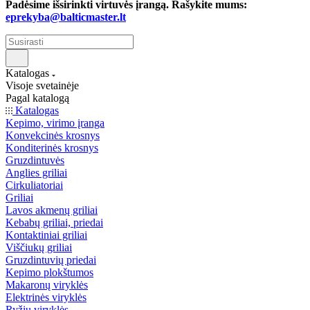
Padėsime išsirinkti virtuvės įrangą. Rašykite mums:
eprekyba@balticmaster.lt
Katalogas
Visoje svetainėje
Pagal katalogą
Katalogas
Kepimo, virimo įranga
Konvekcinės krosnys
Konditerinės krosnys
Gruzdintuvės
Anglies griliai
Cirkuliatoriai
Griliai
Lavos akmenų griliai
Kebabų griliai, priedai
Kontaktiniai griliai
Viščiukų griliai
Gruzdintuvių priedai
Kepimo plokštumos
Makaronų viryklės
Elektrinės viryklės
Ryžių viryklės