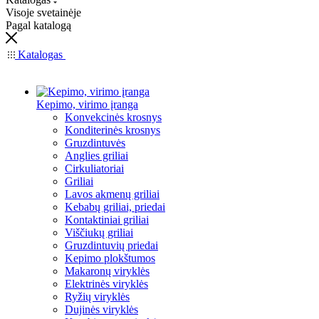
Visoje svetainėje
Pagal katalogą
Katalogas
Kepimo, virimo įranga
Konvekcinės krosnys
Konditerinės krosnys
Gruzdintuvės
Anglies griliai
Cirkuliatoriai
Griliai
Lavos akmenų griliai
Kebabų griliai, priedai
Kontaktiniai griliai
Viščiukų griliai
Gruzdintuvių priedai
Kepimo plokštumos
Makaronų viryklės
Elektrinės viryklės
Ryžių viryklės
Dujinės viryklės