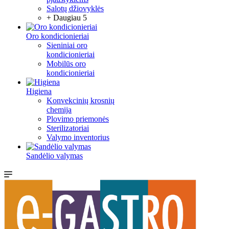
Salotų džiovyklės
+ Daugiau 5
Oro kondicionieriai
Sieniniai oro
kondicionieriai
Mobilūs oro
kondicionieriai
Higiena
Konvekcinių krosnių
chemija
Plovimo priemonės
Sterilizatoriai
Valymo inventorius
Sandėlio valymas