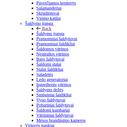
Paverčiamos keptuvės
Salamanderiai
Skrudintuvai
Virimo katilai
Šaldymo įranga
Back
Šaldymo įranga
Pramoniniai šaldytuvai
Pramoniniai šaldikliai
Šaldomos vitrinos
Neutralios vitrinos
Baro šaldytuvai
Šaldomi stalai
Stalai šaldikliai
Saladetės
Ledo generatoriai
Ingredientų vitrinos
Šaldymo dežės
Smūginiai šaldikliai
Vyno šaldytuvai
Pobariniai šaldytuvai
Šaldomi kambariai
Vitrininiai šaldytuvai
Mėsos brandinimo kameros
Virtuvės įrankiai