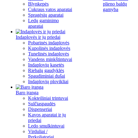
Blynkepės
plieno baldų
Cukraus vatos aparatai
gamyba
Spragėsių aparatai
Ledų gaminimo
aparatai
Indaplovės ir jų priedai
Pobarinės indaplovės
Kupolinės indaplovės
Tunelinės indaplovės
Vandens minkštintuvai
Indaplovių kasetės
Riebalų gaudyklės
Spaudiminiai dušai
Indaplovių plovikliai
Baro įranga
Kokteiliniai trintuvai
Sulčiaspaudės
Dispenseriai
Kavos aparatai ir jų
priedai
Ledo smulkintuvai
Virduliai /
Perkoliatoriai