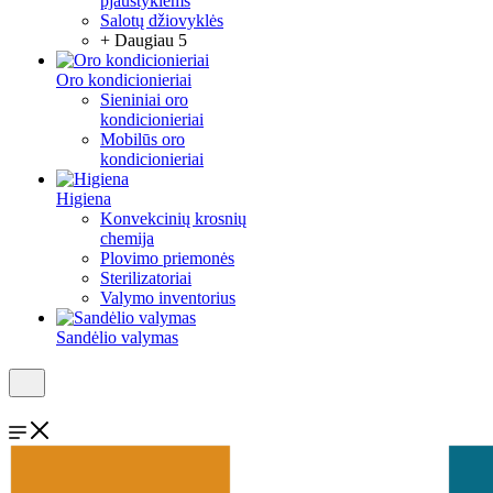
pjaustyklėms
Salotų džiovyklės
+ Daugiau 5
Oro kondicionieriai
Sieniniai oro
kondicionieriai
Mobilūs oro
kondicionieriai
Higiena
Konvekcinių krosnių
chemija
Plovimo priemonės
Sterilizatoriai
Valymo inventorius
Sandėlio valymas