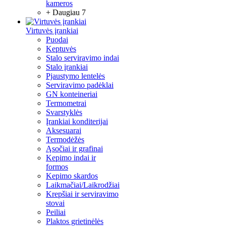
kameros
+ Daugiau 7
Virtuvės įrankiai
Puodai
Keptuvės
Stalo serviravimo indai
Stalo įrankiai
Pjaustymo lentelės
Serviravimo padėklai
GN konteineriai
Termometrai
Svarstyklės
Įrankiai konditerijai
Aksesuarai
Termodėžės
Ąsočiai ir grafinai
Kepimo indai ir
formos
Kepimo skardos
Laikmačiai/Laikrodžiai
Krepšiai ir serviravimo
stovai
Peiliai
Plaktos grietinėlės