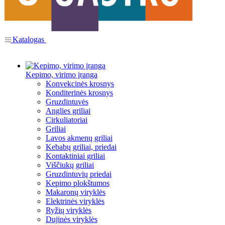
Katalogas
Kepimo, virimo įranga
Konvekcinės krosnys
Konditerinės krosnys
Gruzdintuvės
Anglies griliai
Cirkuliatoriai
Griliai
Lavos akmenų griliai
Kebabų griliai, priedai
Kontaktiniai griliai
Viščiukų griliai
Gruzdintuvių priedai
Kepimo plokštumos
Makaronų viryklės
Elektrinės viryklės
Ryžių viryklės
Dujinės viryklės