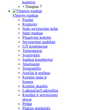
kameros
+ Daugiau 7
Virtuvės įrankiai
Puodai
Keptuvės
Stalo serviravimo indai
Stalo įrankiai
Pjaustymo lentelės
Serviravimo padėklai
GN konteineriai
Termometrai
Svarstyklės
Įrankiai konditerijai
Aksesuarai
Termodėžės
Ąsočiai ir grafinai
Kepimo indai ir
formos
Kepimo skardos
Laikmačiai/Laikrodžiai
Krepšiai ir serviravimo
stovai
Peiliai
Plaktos grietinėlės