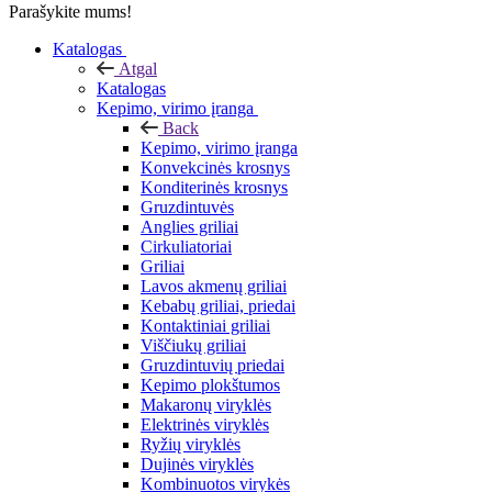
Parašykite mums!
Katalogas
Atgal
Katalogas
Kepimo, virimo įranga
Back
Kepimo, virimo įranga
Konvekcinės krosnys
Konditerinės krosnys
Gruzdintuvės
Anglies griliai
Cirkuliatoriai
Griliai
Lavos akmenų griliai
Kebabų griliai, priedai
Kontaktiniai griliai
Viščiukų griliai
Gruzdintuvių priedai
Kepimo plokštumos
Makaronų viryklės
Elektrinės viryklės
Ryžių viryklės
Dujinės viryklės
Kombinuotos virykės