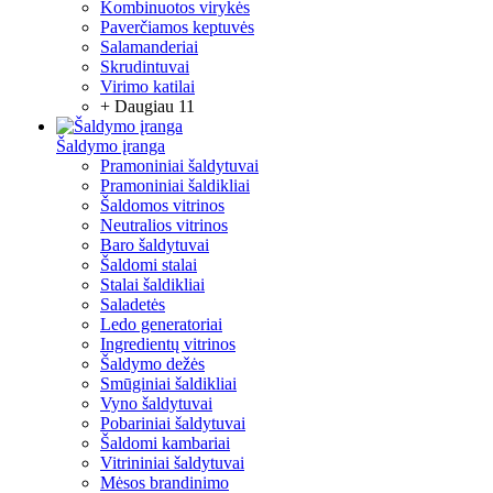
Kombinuotos virykės
Paverčiamos keptuvės
Salamanderiai
Skrudintuvai
Virimo katilai
+ Daugiau 11
Šaldymo įranga
Pramoniniai šaldytuvai
Pramoniniai šaldikliai
Šaldomos vitrinos
Neutralios vitrinos
Baro šaldytuvai
Šaldomi stalai
Stalai šaldikliai
Saladetės
Ledo generatoriai
Ingredientų vitrinos
Šaldymo dežės
Smūginiai šaldikliai
Vyno šaldytuvai
Pobariniai šaldytuvai
Šaldomi kambariai
Vitrininiai šaldytuvai
Mėsos brandinimo