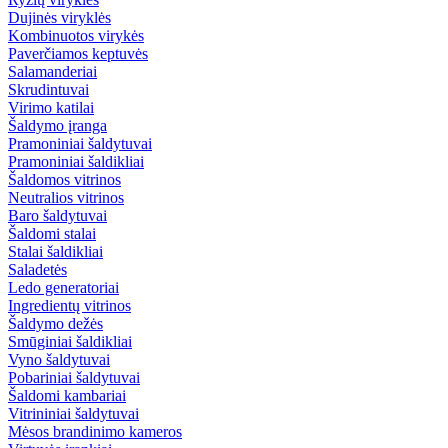
Dujinės viryklės
Kombinuotos virykės
Paverčiamos keptuvės
Salamanderiai
Skrudintuvai
Virimo katilai
Šaldymo įranga
Pramoniniai šaldytuvai
Pramoniniai šaldikliai
Šaldomos vitrinos
Neutralios vitrinos
Baro šaldytuvai
Šaldomi stalai
Stalai šaldikliai
Saladetės
Ledo generatoriai
Ingredientų vitrinos
Šaldymo dežės
Smūginiai šaldikliai
Vyno šaldytuvai
Pobariniai šaldytuvai
Šaldomi kambariai
Vitrininiai šaldytuvai
Mėsos brandinimo kameros