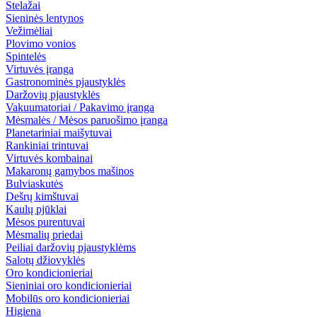
Stelažai
Sieninės lentynos
Vežimėliai
Plovimo vonios
Spintelės
Virtuvės įranga
Gastronominės pjaustyklės
Daržovių pjaustyklės
Vakuumatoriai / Pakavimo įranga
Mėsmalės / Mėsos paruošimo įranga
Planetariniai maišytuvai
Rankiniai trintuvai
Virtuvės kombainai
Makaronų gamybos mašinos
Bulviaskutės
Dešrų kimštuvai
Kaulų pjūklai
Mėsos purentuvai
Mėsmalių priedai
Peiliai daržovių pjaustyklėms
Salotų džiovyklės
Oro kondicionieriai
Sieniniai oro kondicionieriai
Mobilūs oro kondicionieriai
Higiena