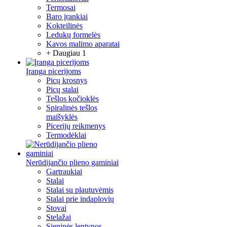
Termosai
Baro įrankiai
Kokteilinės
Ledukų formelės
Kavos malimo aparatai
+ Daugiau 1
Įranga picerijoms
Picų krosnys
Picų stalai
Tešlos kočioklės
Spiralinės tešlos
maišyklės
Picerijų reikmenys
Termodėklai
Nerūdijančio plieno gaminiai
Gartraukiai
Stalai
Stalai su plautuvėmis
Stalai prie indaplovių
Stovai
Stelažai
Sieninės lentynos