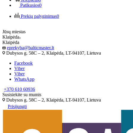
Patikusios
0
Prekių palyginimas
0
Jūsų miestas
Klaipėda
Klaipėda
eprekyba@balticmaster.lt
Dubysos g. 58C – 2, Klaipėda, LT-94107, Lietuva
Facebook
Viber
Viber
WhatsApp
+370 610 60936
Susisiekite su mumis
Dubysos g. 58C – 2, Klaipėda, LT-94107, Lietuva
Prisijungti