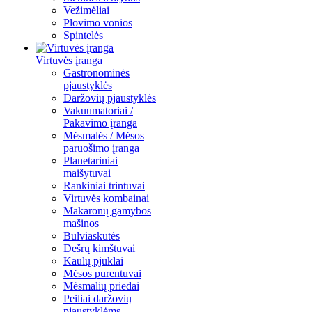
Vežimėliai
Plovimo vonios
Spintelės
Virtuvės įranga
Gastronominės
pjaustyklės
Daržovių pjaustyklės
Vakuumatoriai /
Pakavimo įranga
Mėsmalės / Mėsos
paruošimo įranga
Planetariniai
maišytuvai
Rankiniai trintuvai
Virtuvės kombainai
Makaronų gamybos
mašinos
Bulviaskutės
Dešrų kimštuvai
Kaulų pjūklai
Mėsos purentuvai
Mėsmalių priedai
Peiliai daržovių
pjaustyklėms