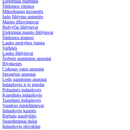
Elektriniai marmitai
Šildomos vitrinos
Mikrobangų krosnelės
Indų šildymo spintelės
Maisto džiovintuvai
Bulvyčiu šildytuvai
Elektriniai maisto šildytuvai
Šildomos lempos
Lauko prekybos įranga
Vaflinės
Lauko šildytuvai
Šerbeto gaminimo aparatai
Blynkepės
Cukraus vatos aparatai
Spragėsių aparatai
Ledų gaminimo aparatai
Indaplovės ir jų priedai
Pobarinės indaplovės
Kupolinės indaplovės
Tunelinės indaplovės
Vandens minkštintuvai
Indaplovių kasetės
Riebalų gaudyklės
Spaudiminiai dušai
Indaplovių plovikliai