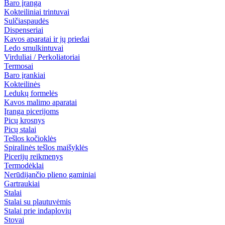
Baro įranga
Kokteiliniai trintuvai
Sulčiaspaudės
Dispenseriai
Kavos aparatai ir jų priedai
Ledo smulkintuvai
Virduliai / Perkoliatoriai
Termosai
Baro įrankiai
Kokteilinės
Ledukų formelės
Kavos malimo aparatai
Įranga picerijoms
Picų krosnys
Picų stalai
Tešlos kočioklės
Spiralinės tešlos maišyklės
Picerijų reikmenys
Termodėklai
Nerūdijančio plieno gaminiai
Gartraukiai
Stalai
Stalai su plautuvėmis
Stalai prie indaplovių
Stovai