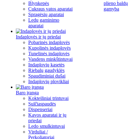
Blynkepės
plieno baldų
Cukraus vatos aparatai
gamyba
Spragėsių aparatai
Ledų gaminimo
aparatai
Indaplovės ir jų priedai
Pobarinės indaplovės
Kupolinės indaplovės
Tunelinės indaplovės
Vandens minkštintuvai
Indaplovių kasetės
Riebalų gaudyklės
Spaudiminiai dušai
Indaplovių plovikliai
Baro įranga
Kokteiliniai trintuvai
Sulčiaspaudės
Dispenseriai
Kavos aparatai ir jų
priedai
Ledo smulkintuvai
Virduliai /
Perkoliatoriai