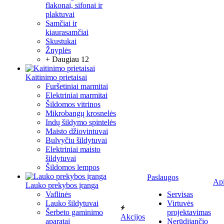
flakonai, sifonai ir
plaktuvai
Samčiai ir
kiaurasamčiai
Skustukai
Žnyplės
+ Daugiau 12
Kaitinimo prietaisai
Furšetiniai marmitai
Elektriniai marmitai
Šildomos vitrinos
Mikrobangų krosnelės
Indų šildymo spintelės
Maisto džiovintuvai
Bulvyčiu šildytuvai
Elektriniai maisto
šildytuvai
Šildomos lempos
Paslaugos
Ap
Lauko prekybos įranga
Vaflinės
Servisas
Lauko šildytuvai
Virtuvės
Šerbeto gaminimo
projektavimas
Akcijos
aparatai
Nerūdijančio