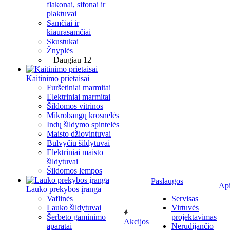
flakonai, sifonai ir
plaktuvai
Samčiai ir
kiaurasamčiai
Skustukai
Žnyplės
+ Daugiau 12
Kaitinimo prietaisai
Furšetiniai marmitai
Elektriniai marmitai
Šildomos vitrinos
Mikrobangų krosnelės
Indų šildymo spintelės
Maisto džiovintuvai
Bulvyčiu šildytuvai
Elektriniai maisto
šildytuvai
Šildomos lempos
Paslaugos
Ap
Lauko prekybos įranga
Vaflinės
Servisas
Lauko šildytuvai
Virtuvės
Šerbeto gaminimo
projektavimas
Akcijos
aparatai
Nerūdijančio