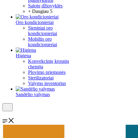
pjaustyklėms
Salotų džiovyklės
+ Daugiau 5
Oro kondicionieriai
Sieniniai oro
kondicionieriai
Mobilūs oro
kondicionieriai
Higiena
Konvekcinių krosnių
chemija
Plovimo priemonės
Sterilizatoriai
Valymo inventorius
Sandėlio valymas