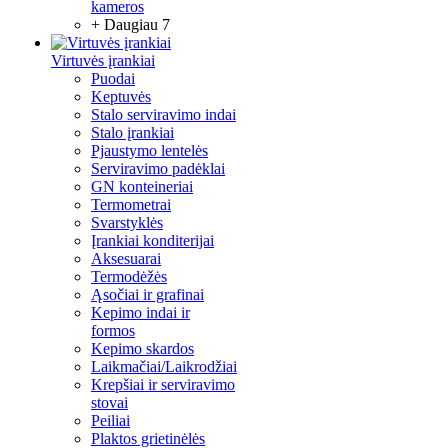
kameros
+ Daugiau 7
Virtuvės įrankiai
Puodai
Keptuvės
Stalo serviravimo indai
Stalo įrankiai
Pjaustymo lentelės
Serviravimo padėklai
GN konteineriai
Termometrai
Svarstyklės
Įrankiai konditerijai
Aksesuarai
Termodėžės
Ąsočiai ir grafinai
Kepimo indai ir
formos
Kepimo skardos
Laikmačiai/Laikrodžiai
Krepšiai ir serviravimo
stovai
Peiliai
Plaktos grietinėlės