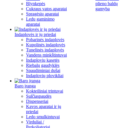
Blynkepės
plieno baldų
Cukraus vatos aparatai
gamyba
Spragėsių aparatai
Ledų gaminimo
aparatai
Indaplovės ir jų priedai
Pobarinės indaplovės
Kupolinės indaplovės
Tunelinės indaplovės
Vandens minkštintuvai
Indaplovių kasetės
Riebalų gaudyklės
Spaudiminiai dušai
Indaplovių plovikliai
Baro įranga
Kokteiliniai trintuvai
Sulčiaspaudės
Dispenseriai
Kavos aparatai ir jų
priedai
Ledo smulkintuvai
Virduliai /
Perkoliatoriai