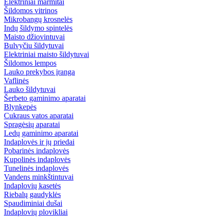
Elektriniai marmitai
Šildomos vitrinos
Mikrobangų krosnelės
Indų šildymo spintelės
Maisto džiovintuvai
Bulvyčiu šildytuvai
Elektriniai maisto šildytuvai
Šildomos lempos
Lauko prekybos įranga
Vaflinės
Lauko šildytuvai
Šerbeto gaminimo aparatai
Blynkepės
Cukraus vatos aparatai
Spragėsių aparatai
Ledų gaminimo aparatai
Indaplovės ir jų priedai
Pobarinės indaplovės
Kupolinės indaplovės
Tunelinės indaplovės
Vandens minkštintuvai
Indaplovių kasetės
Riebalų gaudyklės
Spaudiminiai dušai
Indaplovių plovikliai