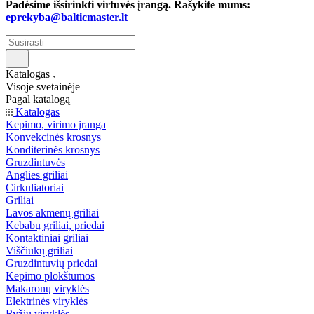
Padėsime išsirinkti virtuvės įrangą. Rašykite mums:
eprekyba@balticmaster.lt
Katalogas
Visoje svetainėje
Pagal katalogą
Katalogas
Kepimo, virimo įranga
Konvekcinės krosnys
Konditerinės krosnys
Gruzdintuvės
Anglies griliai
Cirkuliatoriai
Griliai
Lavos akmenų griliai
Kebabų griliai, priedai
Kontaktiniai griliai
Viščiukų griliai
Gruzdintuvių priedai
Kepimo plokštumos
Makaronų viryklės
Elektrinės viryklės
Ryžių viryklės