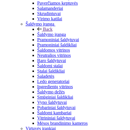
Paverčiamos keptuvės
Salamanderiai
Skrudintuvai
Virimo katilai
Šaldymo įranga
Back
Šaldymo įranga
Pramoniniai šaldytuvai
Pramoniniai šaldikliai
Šaldomos vitrinos
Neutralios vitrinos
Baro šaldytuvai
Šaldomi stalai
Stalai šaldikliai
Saladetės
Ledo generatoriai
Ingredientų vitrinos
Šaldymo dežės
Smūginiai šaldikliai
Vyno šaldytuvai
Pobariniai šaldytuvai
Šaldomi kambariai
Vitrininiai šaldytuvai
Mėsos brandinimo kameros
Virtuvės įrankiai