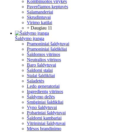
Kombinuotos virykės
Paverčiamos keptuvės
Salamanderiai
Skrudintuvai
Virimo katilai
+ Daugiau 11
Šaldymo įranga
Pramoniniai šaldytuvai
Pramoniniai šaldikliai
Šaldomos vitrinos
Neutralios vitrinos
Baro šaldytuvai
Šaldomi stalai
Stalai šaldikliai
Saladetės
Ledo generatoriai
Ingredientų vitrinos
Šaldymo dežės
Smūginiai šaldikliai
Vyno šaldytuvai
Pobariniai šaldytuvai
Šaldomi kambariai
Vitrininiai šaldytuvai
Mėsos brandinimo