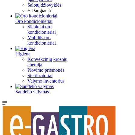
Salotų džiovyklės
+ Daugiau 5
Oro kondicionieriai
Sieniniai oro
kondicionieriai
Mobilūs oro
kondicionieriai
Higiena
Konvekcinių krosnių
chemija
Plovimo priemonės
Sterilizatoriai
Valymo inventorius
Sandėlio valymas