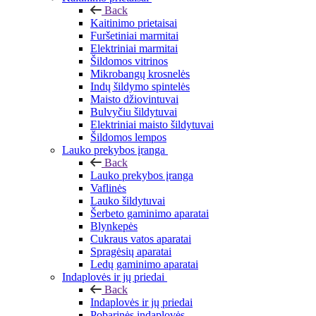
Back
Kaitinimo prietaisai
Furšetiniai marmitai
Elektriniai marmitai
Šildomos vitrinos
Mikrobangų krosnelės
Indų šildymo spintelės
Maisto džiovintuvai
Bulvyčiu šildytuvai
Elektriniai maisto šildytuvai
Šildomos lempos
Lauko prekybos įranga
Back
Lauko prekybos įranga
Vaflinės
Lauko šildytuvai
Šerbeto gaminimo aparatai
Blynkepės
Cukraus vatos aparatai
Spragėsių aparatai
Ledų gaminimo aparatai
Indaplovės ir jų priedai
Back
Indaplovės ir jų priedai
Pobarinės indaplovės