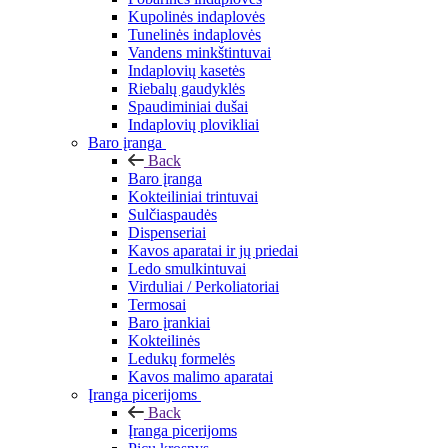
Kupolinės indaplovės
Tunelinės indaplovės
Vandens minkštintuvai
Indaplovių kasetės
Riebalų gaudyklės
Spaudiminiai dušai
Indaplovių plovikliai
Baro įranga
Back
Baro įranga
Kokteiliniai trintuvai
Sulčiaspaudės
Dispenseriai
Kavos aparatai ir jų priedai
Ledo smulkintuvai
Virduliai / Perkoliatoriai
Termosai
Baro įrankiai
Kokteilinės
Ledukų formelės
Kavos malimo aparatai
Įranga picerijoms
Back
Įranga picerijoms