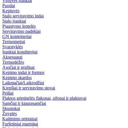
Virtuvės įrankiai
Puodai
Keptuvės
Stalo serviravimo indai
Stalo įrankiai
Pjaustymo lentelės
Serviravimo padėklai
GN konteineriai
Termometrai
Svarstyklės
Įrankiai konditerijai
Aksesuarai
Termodėžės
Ąsočiai ir grafinai
Kepimo indai ir formos
Kepimo skardos
Laikmačiai/Laikrodžiai
Krepšiai ir serviravimo stovai
Peiliai
Plaktos grietinėlės flakonai, sifonai ir plaktuvai
Samčiai ir kiaurasamčiai
Skustukai
Žnyplės
Kaitinimo prietaisai
Furšetiniai marmitai