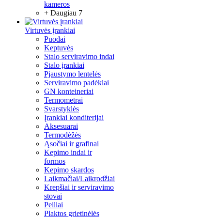
kameros
+ Daugiau 7
Virtuvės įrankiai
Puodai
Keptuvės
Stalo serviravimo indai
Stalo įrankiai
Pjaustymo lentelės
Serviravimo padėklai
GN konteineriai
Termometrai
Svarstyklės
Įrankiai konditerijai
Aksesuarai
Termodėžės
Ąsočiai ir grafinai
Kepimo indai ir
formos
Kepimo skardos
Laikmačiai/Laikrodžiai
Krepšiai ir serviravimo
stovai
Peiliai
Plaktos grietinėlės