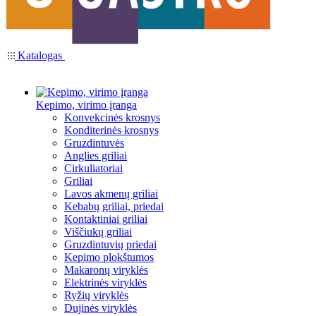
Katalogas
Kepimo, virimo įranga
Konvekcinės krosnys
Konditerinės krosnys
Gruzdintuvės
Anglies griliai
Cirkuliatoriai
Griliai
Lavos akmenų griliai
Kebabų griliai, priedai
Kontaktiniai griliai
Viščiukų griliai
Gruzdintuvių priedai
Kepimo plokštumos
Makaronų viryklės
Elektrinės viryklės
Ryžių viryklės
Dujinės viryklės