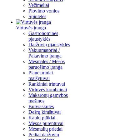
Vežimėliai
Plovimo vonios
Spintelės
Virtuvės įranga
Gastronominės
pjaustyklės
Daržovių pjaustyklės
Vakuumatoriai /
Pakavimo įranga
Mėsmalės / Mėsos
paruošimo įranga
Planetariniai
maišytuvai
Rankiniai trintuvai
Virtuvės kombainai
Makaronų gamybos
mašinos
Bulviaskutės
Dešrų kimštuvai
Kaulų pjūklai
Mėsos purentuvai
Mėsmalių priedai
Peiliai daržovių