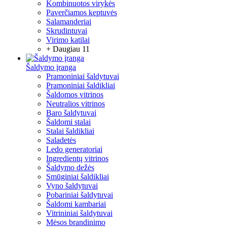
Kombinuotos virykės
Paverčiamos keptuvės
Salamanderiai
Skrudintuvai
Virimo katilai
+ Daugiau 11
Šaldymo įranga
Pramoniniai šaldytuvai
Pramoniniai šaldikliai
Šaldomos vitrinos
Neutralios vitrinos
Baro šaldytuvai
Šaldomi stalai
Stalai šaldikliai
Saladetės
Ledo generatoriai
Ingredientų vitrinos
Šaldymo dežės
Smūginiai šaldikliai
Vyno šaldytuvai
Pobariniai šaldytuvai
Šaldomi kambariai
Vitrininiai šaldytuvai
Mėsos brandinimo