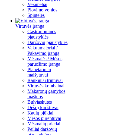
Vežimėliai
Plovimo vonios
Spintelės
Virtuvės įranga
Gastronominės
pjaustyklės
Daržovių pjaustyklės
Vakuumatoriai /
Pakavimo įranga
Mėsmalės / Mėsos
paruošimo įranga
Planetariniai
maišytuvai
Rankiniai trintuvai
Virtuvės kombainai
Makaronų gamybos
mašinos
Bulviaskutės
Dešrų kimštuvai
Kaulų pjūklai
Mėsos purentuvai
Mėsmalių priedai
Peiliai daržovių
pjaustyklėms