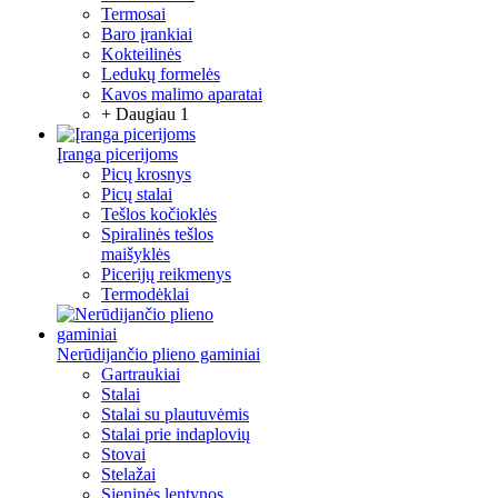
Termosai
Baro įrankiai
Kokteilinės
Ledukų formelės
Kavos malimo aparatai
+ Daugiau 1
Įranga picerijoms
Picų krosnys
Picų stalai
Tešlos kočioklės
Spiralinės tešlos
maišyklės
Picerijų reikmenys
Termodėklai
Nerūdijančio plieno gaminiai
Gartraukiai
Stalai
Stalai su plautuvėmis
Stalai prie indaplovių
Stovai
Stelažai
Sieninės lentynos