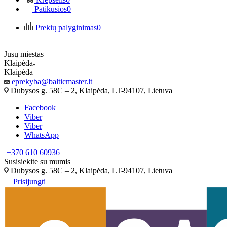
Patikusios
0
Prekių palyginimas
0
Jūsų miestas
Klaipėda
Klaipėda
eprekyba@balticmaster.lt
Dubysos g. 58C – 2, Klaipėda, LT-94107, Lietuva
Facebook
Viber
Viber
WhatsApp
+370 610 60936
Susisiekite su mumis
Dubysos g. 58C – 2, Klaipėda, LT-94107, Lietuva
Prisijungti