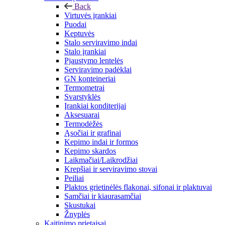
Back
Virtuvės įrankiai
Puodai
Keptuvės
Stalo serviravimo indai
Stalo įrankiai
Pjaustymo lentelės
Serviravimo padėklai
GN konteineriai
Termometrai
Svarstyklės
Įrankiai konditerijai
Aksesuarai
Termodėžės
Ąsočiai ir grafinai
Kepimo indai ir formos
Kepimo skardos
Laikmačiai/Laikrodžiai
Krepšiai ir serviravimo stovai
Peiliai
Plaktos grietinėlės flakonai, sifonai ir plaktuvai
Samčiai ir kiaurasamčiai
Skustukai
Žnyplės
Kaitinimo prietaisai