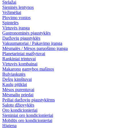
Stelažai
Sieninės lentynos
Vežimėliai
Plovimo vonios
Spintelės
Virtuvės įranga
Gastronominės pjaustyklės
Daržovių pjaustyklės
Vakuumatoriai / Pakavimo įranga
Mėsmalės / Mėsos paruošimo įranga
Planetariniai maišytuvai
Rankiniai trintuvai
Virtuvės kombainai
Makaronų gamybos mašinos
Bulviaskutės
Dešrų kimštuvai
Kaulų pjūklai
Mėsos purentuvai
Mėsmalių priedai
Peiliai daržovių pjaustyklėms
Salotų džiovyklės
Oro kondicionieriai
Sieniniai oro kondicionieriai
Mobilūs oro kondicionieriai
Higiena