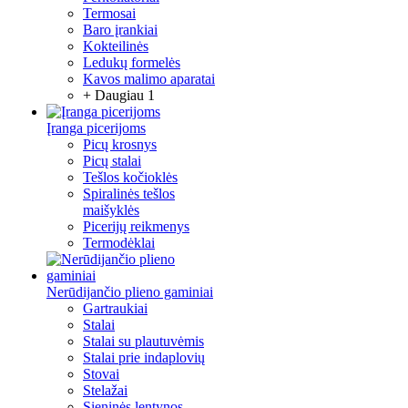
Termosai
Baro įrankiai
Kokteilinės
Ledukų formelės
Kavos malimo aparatai
+ Daugiau 1
Įranga picerijoms
Picų krosnys
Picų stalai
Tešlos kočioklės
Spiralinės tešlos
maišyklės
Picerijų reikmenys
Termodėklai
Nerūdijančio plieno gaminiai
Gartraukiai
Stalai
Stalai su plautuvėmis
Stalai prie indaplovių
Stovai
Stelažai
Sieninės lentynos