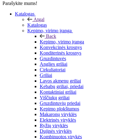
Parašykite mums!
Katalogas
Atgal
Katalogas
Kepimo, virimo įranga
Back
Kepimo, virimo įranga
Konvekcinės krosnys
Konditerinės krosnys
Gruzdintuvės
Anglies griliai
Cirkuliatoriai
Griliai
Lavos akmenų griliai
Kebabų griliai, priedai
Kontaktiniai griliai
Viščiukų griliai
Gruzdintuvių priedai
Kepimo plokštumos
Makaronų viryklės
Elektrinės viryklės
Ryžių viryklės
Dujinės viryklės
Kombinuotos virykės