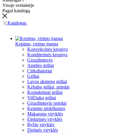
Visoje svetainėje
Pagal katalogą
Katalogas
Kepimo, virimo įranga
Konvekcinės krosnys
Konditerinės krosnys
Gruzdintuvės
Anglies griliai
Cirkuliatoriai
Griliai
Lavos akmenų griliai
Kebabų griliai, priedai
Kontaktiniai griliai
Viščiukų griliai
Gruzdintuvių priedai
Kepimo plokštumos
Makaronų viryklės
Elektrinės viryklės
Ryžių viryklės
Dujinės viryklės