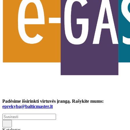
Padėsime išsirinkti virtuvės įrangą. Rašykite mums:
eprekyba@balticmaster.lt
Katalogas