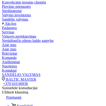
Konvekcinių krosnių chemija
Plovimo priemonės
Sterilizatoriai
Valymo inventorius
Sandėlio valymas
Akcijos
Paslaugos
Servisas
Virtuvės projektavimas
Nerūdijančio plieno baldų gamyba
Apie mus
Apie mus
Rekvizitai
Komanda
Atsiliepimai
Naujienos
Kontaktai
SANDĖLIO VALYMAS
BALTIC MASTER
+370 610 60936
Susisiekite konsultacijai
Užduoti klausimą
Prisijungti
Krepšelis
0