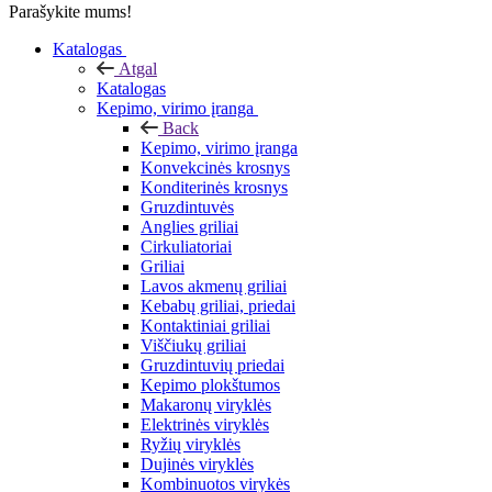
Parašykite mums!
Katalogas
Atgal
Katalogas
Kepimo, virimo įranga
Back
Kepimo, virimo įranga
Konvekcinės krosnys
Konditerinės krosnys
Gruzdintuvės
Anglies griliai
Cirkuliatoriai
Griliai
Lavos akmenų griliai
Kebabų griliai, priedai
Kontaktiniai griliai
Viščiukų griliai
Gruzdintuvių priedai
Kepimo plokštumos
Makaronų viryklės
Elektrinės viryklės
Ryžių viryklės
Dujinės viryklės
Kombinuotos virykės