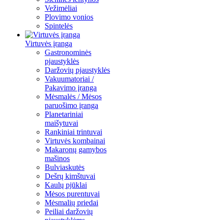
Vežimėliai
Plovimo vonios
Spintelės
Virtuvės įranga
Gastronominės
pjaustyklės
Daržovių pjaustyklės
Vakuumatoriai /
Pakavimo įranga
Mėsmalės / Mėsos
paruošimo įranga
Planetariniai
maišytuvai
Rankiniai trintuvai
Virtuvės kombainai
Makaronų gamybos
mašinos
Bulviaskutės
Dešrų kimštuvai
Kaulų pjūklai
Mėsos purentuvai
Mėsmalių priedai
Peiliai daržovių