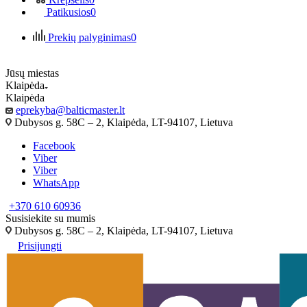
Patikusios
0
Prekių palyginimas
0
Jūsų miestas
Klaipėda
Klaipėda
eprekyba@balticmaster.lt
Dubysos g. 58C – 2, Klaipėda, LT-94107, Lietuva
Facebook
Viber
Viber
WhatsApp
+370 610 60936
Susisiekite su mumis
Dubysos g. 58C – 2, Klaipėda, LT-94107, Lietuva
Prisijungti