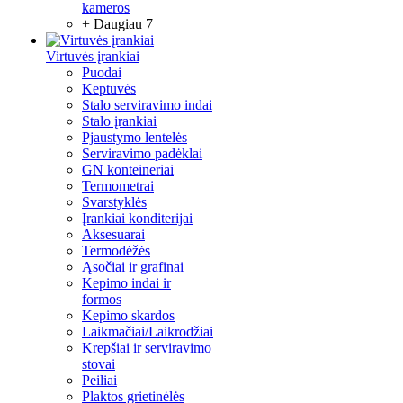
kameros
+ Daugiau 7
Virtuvės įrankiai
Puodai
Keptuvės
Stalo serviravimo indai
Stalo įrankiai
Pjaustymo lentelės
Serviravimo padėklai
GN konteineriai
Termometrai
Svarstyklės
Įrankiai konditerijai
Aksesuarai
Termodėžės
Ąsočiai ir grafinai
Kepimo indai ir
formos
Kepimo skardos
Laikmačiai/Laikrodžiai
Krepšiai ir serviravimo
stovai
Peiliai
Plaktos grietinėlės