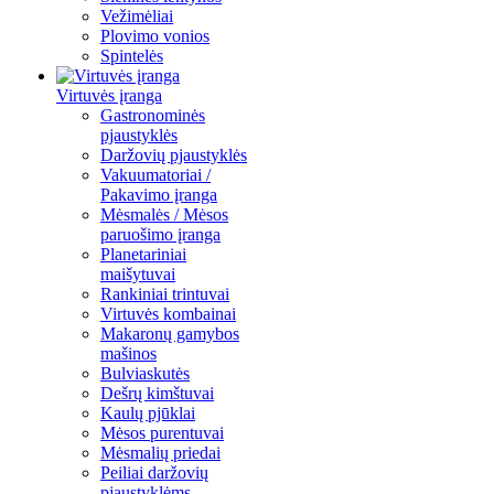
Vežimėliai
Plovimo vonios
Spintelės
Virtuvės įranga
Gastronominės
pjaustyklės
Daržovių pjaustyklės
Vakuumatoriai /
Pakavimo įranga
Mėsmalės / Mėsos
paruošimo įranga
Planetariniai
maišytuvai
Rankiniai trintuvai
Virtuvės kombainai
Makaronų gamybos
mašinos
Bulviaskutės
Dešrų kimštuvai
Kaulų pjūklai
Mėsos purentuvai
Mėsmalių priedai
Peiliai daržovių
pjaustyklėms