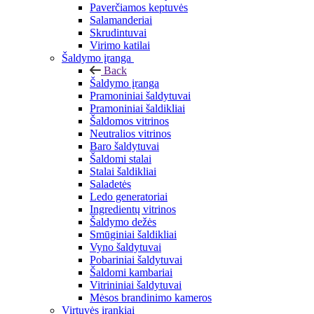
Paverčiamos keptuvės
Salamanderiai
Skrudintuvai
Virimo katilai
Šaldymo įranga
Back
Šaldymo įranga
Pramoniniai šaldytuvai
Pramoniniai šaldikliai
Šaldomos vitrinos
Neutralios vitrinos
Baro šaldytuvai
Šaldomi stalai
Stalai šaldikliai
Saladetės
Ledo generatoriai
Ingredientų vitrinos
Šaldymo dežės
Smūginiai šaldikliai
Vyno šaldytuvai
Pobariniai šaldytuvai
Šaldomi kambariai
Vitrininiai šaldytuvai
Mėsos brandinimo kameros
Virtuvės įrankiai