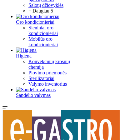
Salotų džiovyklės
+ Daugiau 5
Oro kondicionieriai
Sieniniai oro
kondicionieriai
Mobilūs oro
kondicionieriai
Higiena
Konvekcinių krosnių
chemija
Plovimo priemonės
Sterilizatoriai
Valymo inventorius
Sandėlio valymas