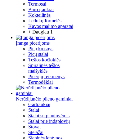
Termosai
Baro įrankiai
Kokteilinės
Ledukų formelės
Kavos malimo aparatai
+ Daugiau 1
Įranga picerijoms
Picų krosnys
Picų stalai
Tešlos kočioklės
Spiralinės tešlos
maišyklės
Picerijų reikmenys
Termodėklai
Nerūdijančio plieno gaminiai
Gartraukiai
Stalai
Stalai su plautuvėmis
Stalai prie indaplovių
Stovai
Stelažai
Sieninės lentynos