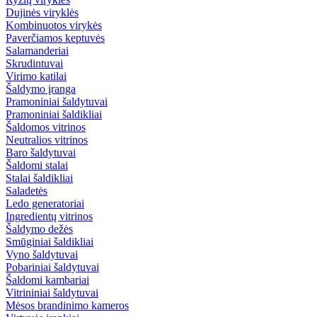
Dujinės viryklės
Kombinuotos virykės
Paverčiamos keptuvės
Salamanderiai
Skrudintuvai
Virimo katilai
Šaldymo įranga
Pramoniniai šaldytuvai
Pramoniniai šaldikliai
Šaldomos vitrinos
Neutralios vitrinos
Baro šaldytuvai
Šaldomi stalai
Stalai šaldikliai
Saladetės
Ledo generatoriai
Ingredientų vitrinos
Šaldymo dežės
Smūginiai šaldikliai
Vyno šaldytuvai
Pobariniai šaldytuvai
Šaldomi kambariai
Vitrininiai šaldytuvai
Mėsos brandinimo kameros