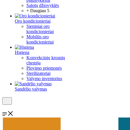
pjaustyklėms
Salotų džiovyklės
+ Daugiau 5
Oro kondicionieriai
Sieniniai oro
kondicionieriai
Mobilūs oro
kondicionieriai
Higiena
Konvekcinių krosnių
chemija
Plovimo priemonės
Sterilizatoriai
Valymo inventorius
Sandėlio valymas