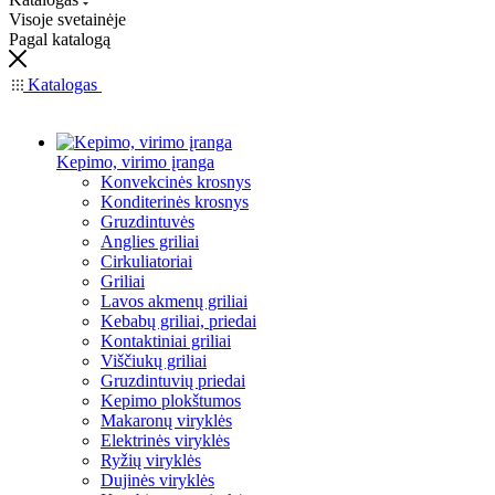
Visoje svetainėje
Pagal katalogą
Katalogas
Kepimo, virimo įranga
Konvekcinės krosnys
Konditerinės krosnys
Gruzdintuvės
Anglies griliai
Cirkuliatoriai
Griliai
Lavos akmenų griliai
Kebabų griliai, priedai
Kontaktiniai griliai
Viščiukų griliai
Gruzdintuvių priedai
Kepimo plokštumos
Makaronų viryklės
Elektrinės viryklės
Ryžių viryklės
Dujinės viryklės