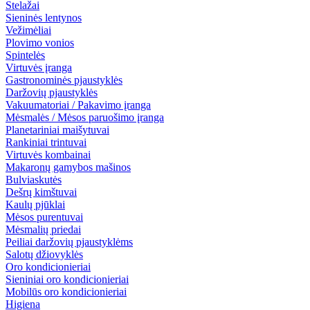
Stelažai
Sieninės lentynos
Vežimėliai
Plovimo vonios
Spintelės
Virtuvės įranga
Gastronominės pjaustyklės
Daržovių pjaustyklės
Vakuumatoriai / Pakavimo įranga
Mėsmalės / Mėsos paruošimo įranga
Planetariniai maišytuvai
Rankiniai trintuvai
Virtuvės kombainai
Makaronų gamybos mašinos
Bulviaskutės
Dešrų kimštuvai
Kaulų pjūklai
Mėsos purentuvai
Mėsmalių priedai
Peiliai daržovių pjaustyklėms
Salotų džiovyklės
Oro kondicionieriai
Sieniniai oro kondicionieriai
Mobilūs oro kondicionieriai
Higiena