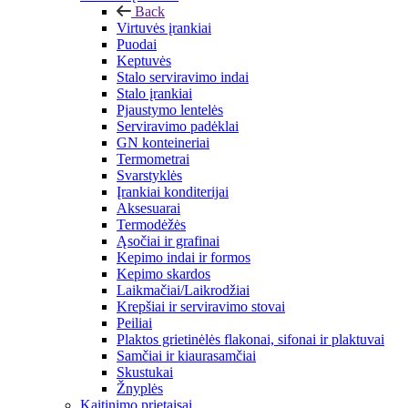
Back
Virtuvės įrankiai
Puodai
Keptuvės
Stalo serviravimo indai
Stalo įrankiai
Pjaustymo lentelės
Serviravimo padėklai
GN konteineriai
Termometrai
Svarstyklės
Įrankiai konditerijai
Aksesuarai
Termodėžės
Ąsočiai ir grafinai
Kepimo indai ir formos
Kepimo skardos
Laikmačiai/Laikrodžiai
Krepšiai ir serviravimo stovai
Peiliai
Plaktos grietinėlės flakonai, sifonai ir plaktuvai
Samčiai ir kiaurasamčiai
Skustukai
Žnyplės
Kaitinimo prietaisai