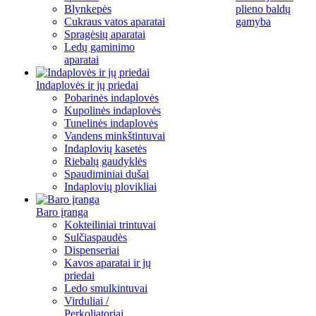
Blynkepės
plieno baldų
Cukraus vatos aparatai
gamyba
Spragėsių aparatai
Ledų gaminimo
aparatai
Indaplovės ir jų priedai
Pobarinės indaplovės
Kupolinės indaplovės
Tunelinės indaplovės
Vandens minkštintuvai
Indaplovių kasetės
Riebalų gaudyklės
Spaudiminiai dušai
Indaplovių plovikliai
Baro įranga
Kokteiliniai trintuvai
Sulčiaspaudės
Dispenseriai
Kavos aparatai ir jų
priedai
Ledo smulkintuvai
Virduliai /
Perkoliatoriai