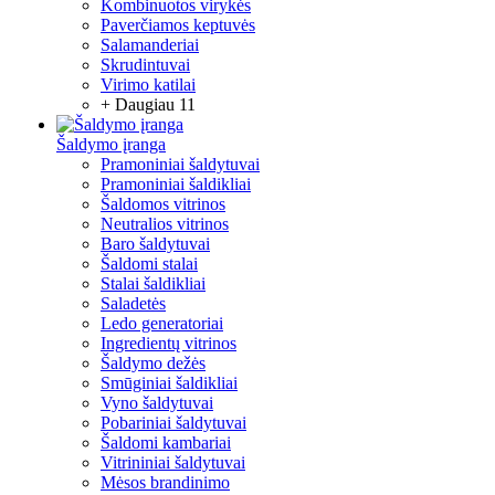
Kombinuotos virykės
Paverčiamos keptuvės
Salamanderiai
Skrudintuvai
Virimo katilai
+ Daugiau 11
Šaldymo įranga
Pramoniniai šaldytuvai
Pramoniniai šaldikliai
Šaldomos vitrinos
Neutralios vitrinos
Baro šaldytuvai
Šaldomi stalai
Stalai šaldikliai
Saladetės
Ledo generatoriai
Ingredientų vitrinos
Šaldymo dežės
Smūginiai šaldikliai
Vyno šaldytuvai
Pobariniai šaldytuvai
Šaldomi kambariai
Vitrininiai šaldytuvai
Mėsos brandinimo