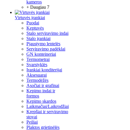
kameros
+ Daugiau 7
Virtuvės įrankiai
Puodai
Keptuvės
Stalo serviravimo indai
Stalo įrankiai
Pjaustymo lentelės
Serviravimo padėklai
GN konteineriai
Termometrai
Svarstyklės
Įrankiai konditerijai
Aksesuarai
Termodėžės
Ąsočiai ir grafinai
Kepimo indai ir
formos
Kepimo skardos
Laikmačiai/Laikrodžiai
Krepšiai ir serviravimo
stovai
Peiliai
Plaktos grietinėlės