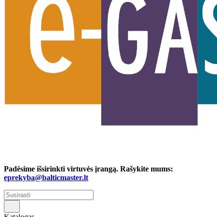
Padėsime išsirinkti virtuvės įrangą. Rašykite mums:
eprekyba@balticmaster.lt
Katalogas