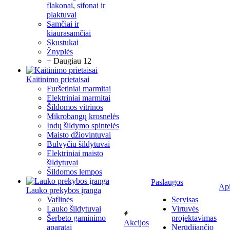
flakonai, sifonai ir
plaktuvai
Samčiai ir
kiaurasamčiai
Skustukai
Žnyplės
+ Daugiau 12
Kaitinimo prietaisai
Furšetiniai marmitai
Elektriniai marmitai
Šildomos vitrinos
Mikrobangų krosnelės
Indų šildymo spintelės
Maisto džiovintuvai
Bulvyčiu šildytuvai
Elektriniai maisto
šildytuvai
Šildomos lempos
Paslaugos
Ap
Lauko prekybos įranga
Vaflinės
Servisas
Lauko šildytuvai
Virtuvės
Šerbeto gaminimo
projektavimas
Akcijos
aparatai
Nerūdijančio