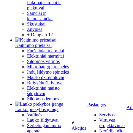
flakonai, sifonai ir
plaktuvai
Samčiai ir
kiaurasamčiai
Skustukai
Žnyplės
+ Daugiau 12
Kaitinimo prietaisai
Furšetiniai marmitai
Elektriniai marmitai
Šildomos vitrinos
Mikrobangų krosnelės
Indų šildymo spintelės
Maisto džiovintuvai
Bulvyčiu šildytuvai
Elektriniai maisto
šildytuvai
Šildomos lempos
Paslaugos
Ap
Lauko prekybos įranga
Vaflinės
Servisas
Lauko šildytuvai
Virtuvės
Šerbeto gaminimo
projektavimas
Akcijos
aparatai
Nerūdijančio