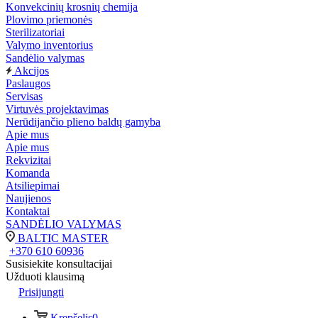
Konvekcinių krosnių chemija
Plovimo priemonės
Sterilizatoriai
Valymo inventorius
Sandėlio valymas
Akcijos
Paslaugos
Servisas
Virtuvės projektavimas
Nerūdijančio plieno baldų gamyba
Apie mus
Apie mus
Rekvizitai
Komanda
Atsiliepimai
Naujienos
Kontaktai
SANDĖLIO VALYMAS
BALTIC MASTER
+370 610 60936
Susisiekite konsultacijai
Užduoti klausimą
Prisijungti
Krepšelis
0