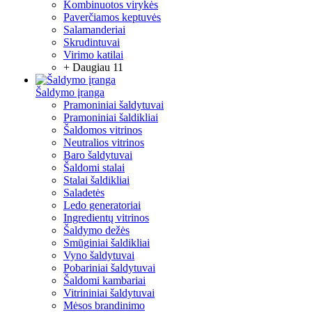
Kombinuotos virykės
Paverčiamos keptuvės
Salamanderiai
Skrudintuvai
Virimo katilai
+ Daugiau 11
Šaldymo įranga
Pramoniniai šaldytuvai
Pramoniniai šaldikliai
Šaldomos vitrinos
Neutralios vitrinos
Baro šaldytuvai
Šaldomi stalai
Stalai šaldikliai
Saladetės
Ledo generatoriai
Ingredientų vitrinos
Šaldymo dežės
Smūginiai šaldikliai
Vyno šaldytuvai
Pobariniai šaldytuvai
Šaldomi kambariai
Vitrininiai šaldytuvai
Mėsos brandinimo