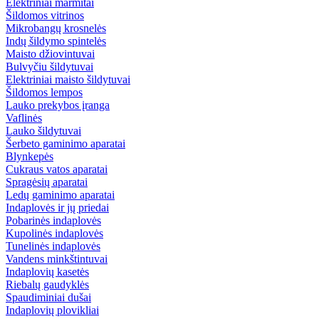
Elektriniai marmitai
Šildomos vitrinos
Mikrobangų krosnelės
Indų šildymo spintelės
Maisto džiovintuvai
Bulvyčiu šildytuvai
Elektriniai maisto šildytuvai
Šildomos lempos
Lauko prekybos įranga
Vaflinės
Lauko šildytuvai
Šerbeto gaminimo aparatai
Blynkepės
Cukraus vatos aparatai
Spragėsių aparatai
Ledų gaminimo aparatai
Indaplovės ir jų priedai
Pobarinės indaplovės
Kupolinės indaplovės
Tunelinės indaplovės
Vandens minkštintuvai
Indaplovių kasetės
Riebalų gaudyklės
Spaudiminiai dušai
Indaplovių plovikliai