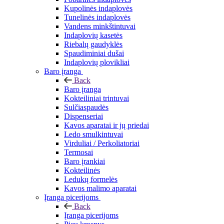
Kupolinės indaplovės
Tunelinės indaplovės
Vandens minkštintuvai
Indaplovių kasetės
Riebalų gaudyklės
Spaudiminiai dušai
Indaplovių plovikliai
Baro įranga
Back
Baro įranga
Kokteiliniai trintuvai
Sulčiaspaudės
Dispenseriai
Kavos aparatai ir jų priedai
Ledo smulkintuvai
Virduliai / Perkoliatoriai
Termosai
Baro įrankiai
Kokteilinės
Ledukų formelės
Kavos malimo aparatai
Įranga picerijoms
Back
Įranga picerijoms