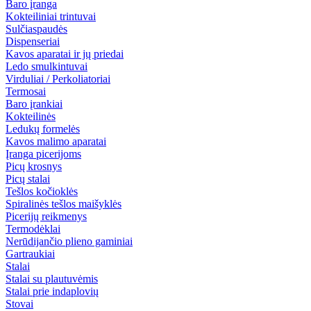
Baro įranga
Kokteiliniai trintuvai
Sulčiaspaudės
Dispenseriai
Kavos aparatai ir jų priedai
Ledo smulkintuvai
Virduliai / Perkoliatoriai
Termosai
Baro įrankiai
Kokteilinės
Ledukų formelės
Kavos malimo aparatai
Įranga picerijoms
Picų krosnys
Picų stalai
Tešlos kočioklės
Spiralinės tešlos maišyklės
Picerijų reikmenys
Termodėklai
Nerūdijančio plieno gaminiai
Gartraukiai
Stalai
Stalai su plautuvėmis
Stalai prie indaplovių
Stovai