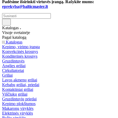
Padėsime išsirinkti virtuvės įrangą. Rašykite mums:
eprekyba@balticmaster.lt
Katalogas
Visoje svetainėje
Pagal katalogą
Katalogas
Kepimo, virimo įranga
Konvekcinės krosnys
Konditerinės krosnys
Gruzdintuvės
Anglies griliai
Cirkuliatoriai
Griliai
Lavos akmenų griliai
Kebabų griliai, priedai
Kontaktiniai griliai
Viščiukų griliai
Gruzdintuvių priedai
Kepimo plokštumos
Makaronų viryklės
Elektrinės viryklės
Ryžių viryklės