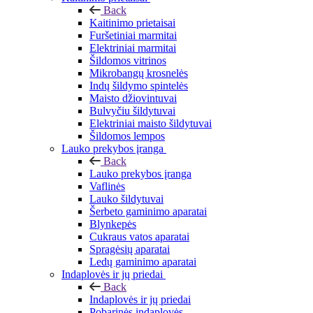
Back
Kaitinimo prietaisai
Furšetiniai marmitai
Elektriniai marmitai
Šildomos vitrinos
Mikrobangų krosnelės
Indų šildymo spintelės
Maisto džiovintuvai
Bulvyčiu šildytuvai
Elektriniai maisto šildytuvai
Šildomos lempos
Lauko prekybos įranga
Back
Lauko prekybos įranga
Vaflinės
Lauko šildytuvai
Šerbeto gaminimo aparatai
Blynkepės
Cukraus vatos aparatai
Spragėsių aparatai
Ledų gaminimo aparatai
Indaplovės ir jų priedai
Back
Indaplovės ir jų priedai
Pobarinės indaplovės