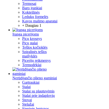
Termosai
Baro įrankiai
Kokteilinės
Ledukų formelės
Kavos malimo aparatai
+ Daugiau 1
Įranga picerijoms
Picų krosnys
Picų stalai
Tešlos kočioklės
Spiralinės tešlos
maišyklės
Picerijų reikmenys
Termodėklai
Nerūdijančio plieno gaminiai
Gartraukiai
Stalai
Stalai su plautuvėmis
Stalai prie indaplovių
Stovai
Stelažai
Sieninės lentynos