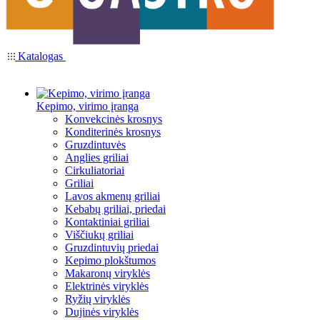
Katalogas
Kepimo, virimo įranga
Konvekcinės krosnys
Konditerinės krosnys
Gruzdintuvės
Anglies griliai
Cirkuliatoriai
Griliai
Lavos akmenų griliai
Kebabų griliai, priedai
Kontaktiniai griliai
Viščiukų griliai
Gruzdintuvių priedai
Kepimo plokštumos
Makaronų viryklės
Elektrinės viryklės
Ryžių viryklės
Dujinės viryklės