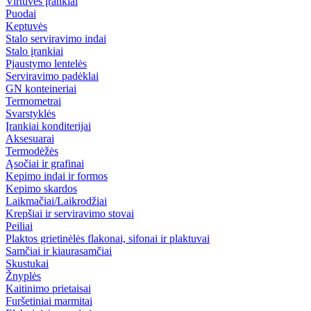
Virtuvės įrankiai
Puodai
Keptuvės
Stalo serviravimo indai
Stalo įrankiai
Pjaustymo lentelės
Serviravimo padėklai
GN konteineriai
Termometrai
Svarstyklės
Įrankiai konditerijai
Aksesuarai
Termodėžės
Ąsočiai ir grafinai
Kepimo indai ir formos
Kepimo skardos
Laikmačiai/Laikrodžiai
Krepšiai ir serviravimo stovai
Peiliai
Plaktos grietinėlės flakonai, sifonai ir plaktuvai
Samčiai ir kiaurasamčiai
Skustukai
Žnyplės
Kaitinimo prietaisai
Furšetiniai marmitai