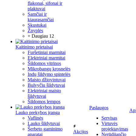
flakonai, sifonai ir
plaktuvai
Samčiai ir
kiaurasamčiai
Skustukai
Žnyplės
+ Daugiau 12
Kaitinimo prietaisai
Furšetiniai marmitai
Elektriniai marmitai
Šildomos vitrinos
Mikrobangų krosnelės
Indų šildymo spintelės
Maisto džiovintuvai
Bulvyčiu šildytuvai
Elektriniai maisto
šildytuvai
Šildomos lempos
Paslaugos
Ap
Lauko prekybos įranga
Vaflinės
Servisas
Lauko šildytuvai
Virtuvės
Šerbeto gaminimo
projektavimas
Akcijos
aparatai
Nerūdijančio