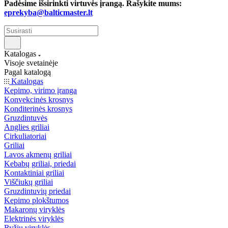
Padėsime išsirinkti virtuvės įrangą. Rašykite mums:
eprekyba@balticmaster.lt
Katalogas
Visoje svetainėje
Pagal katalogą
Katalogas
Kepimo, virimo įranga
Konvekcinės krosnys
Konditerinės krosnys
Gruzdintuvės
Anglies griliai
Cirkuliatoriai
Griliai
Lavos akmenų griliai
Kebabų griliai, priedai
Kontaktiniai griliai
Viščiukų griliai
Gruzdintuvių priedai
Kepimo plokštumos
Makaronų viryklės
Elektrinės viryklės
Ryžių viryklės