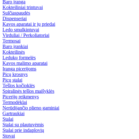
Baro įranga
Kokteiliniai trintuvai
Sulčiaspaudės
Dispenseriai
Kavos aparatai ir jų priedai
Ledo smulkintuvai
Virduliai / Perkoliatoriai
Termosai
Baro įrankiai
Kokteilinės
Ledukų formelės
Kavos malimo aparatai
Įranga picerijoms
Picų krosnys
Picų stalai
Tešlos kočioklės
Spiralinės tešlos maišyklės
Picerijų reikmenys
Termodėklai
Nerūdijančio plieno gaminiai
Gartraukiai
Stalai
Stalai su plautuvėmis
Stalai prie indaplovių
Stovai