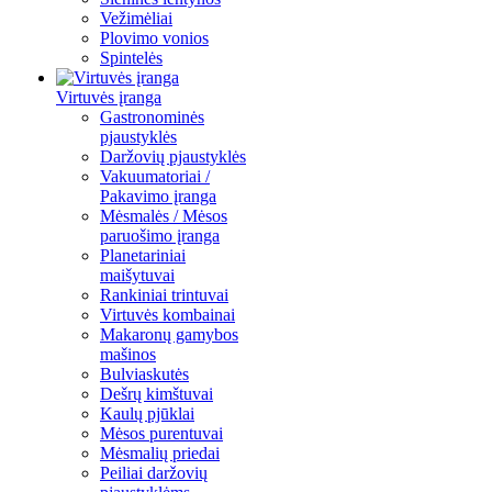
Vežimėliai
Plovimo vonios
Spintelės
Virtuvės įranga
Gastronominės
pjaustyklės
Daržovių pjaustyklės
Vakuumatoriai /
Pakavimo įranga
Mėsmalės / Mėsos
paruošimo įranga
Planetariniai
maišytuvai
Rankiniai trintuvai
Virtuvės kombainai
Makaronų gamybos
mašinos
Bulviaskutės
Dešrų kimštuvai
Kaulų pjūklai
Mėsos purentuvai
Mėsmalių priedai
Peiliai daržovių