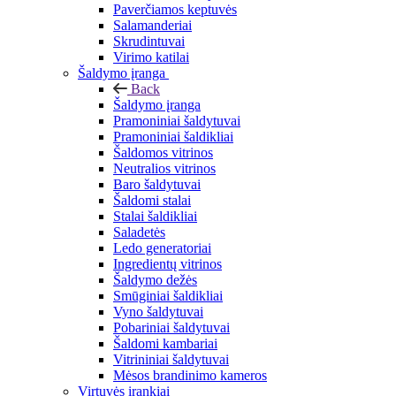
Paverčiamos keptuvės
Salamanderiai
Skrudintuvai
Virimo katilai
Šaldymo įranga
Back
Šaldymo įranga
Pramoniniai šaldytuvai
Pramoniniai šaldikliai
Šaldomos vitrinos
Neutralios vitrinos
Baro šaldytuvai
Šaldomi stalai
Stalai šaldikliai
Saladetės
Ledo generatoriai
Ingredientų vitrinos
Šaldymo dežės
Smūginiai šaldikliai
Vyno šaldytuvai
Pobariniai šaldytuvai
Šaldomi kambariai
Vitrininiai šaldytuvai
Mėsos brandinimo kameros
Virtuvės įrankiai