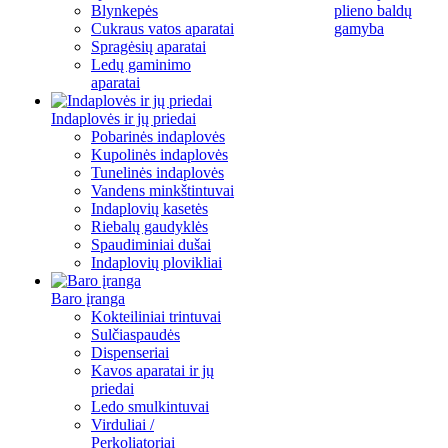
Blynkepės
plieno baldų
Cukraus vatos aparatai
gamyba
Spragėsių aparatai
Ledų gaminimo
aparatai
Indaplovės ir jų priedai
Pobarinės indaplovės
Kupolinės indaplovės
Tunelinės indaplovės
Vandens minkštintuvai
Indaplovių kasetės
Riebalų gaudyklės
Spaudiminiai dušai
Indaplovių plovikliai
Baro įranga
Kokteiliniai trintuvai
Sulčiaspaudės
Dispenseriai
Kavos aparatai ir jų
priedai
Ledo smulkintuvai
Virduliai /
Perkoliatoriai