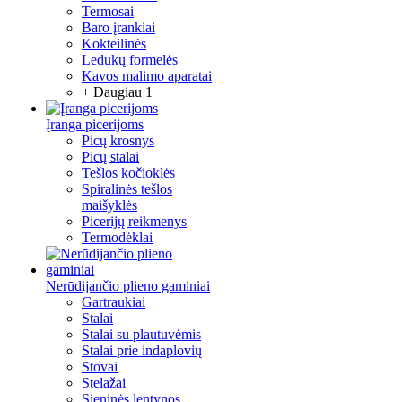
Termosai
Baro įrankiai
Kokteilinės
Ledukų formelės
Kavos malimo aparatai
+ Daugiau 1
Įranga picerijoms
Picų krosnys
Picų stalai
Tešlos kočioklės
Spiralinės tešlos
maišyklės
Picerijų reikmenys
Termodėklai
Nerūdijančio plieno gaminiai
Gartraukiai
Stalai
Stalai su plautuvėmis
Stalai prie indaplovių
Stovai
Stelažai
Sieninės lentynos