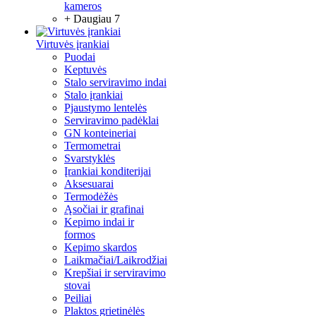
kameros
+ Daugiau 7
Virtuvės įrankiai
Puodai
Keptuvės
Stalo serviravimo indai
Stalo įrankiai
Pjaustymo lentelės
Serviravimo padėklai
GN konteineriai
Termometrai
Svarstyklės
Įrankiai konditerijai
Aksesuarai
Termodėžės
Ąsočiai ir grafinai
Kepimo indai ir
formos
Kepimo skardos
Laikmačiai/Laikrodžiai
Krepšiai ir serviravimo
stovai
Peiliai
Plaktos grietinėlės