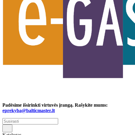
Padėsime išsirinkti virtuvės įrangą. Rašykite mums:
eprekyba@balticmaster.lt
Katalogas