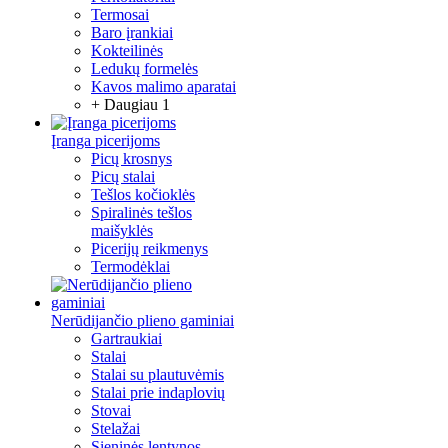
Termosai
Baro įrankiai
Kokteilinės
Ledukų formelės
Kavos malimo aparatai
+ Daugiau 1
Įranga picerijoms
Picų krosnys
Picų stalai
Tešlos kočioklės
Spiralinės tešlos
maišyklės
Picerijų reikmenys
Termodėklai
Nerūdijančio plieno gaminiai
Gartraukiai
Stalai
Stalai su plautuvėmis
Stalai prie indaplovių
Stovai
Stelažai
Sieninės lentynos