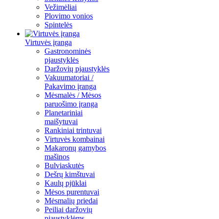
Vežimėliai
Plovimo vonios
Spintelės
Virtuvės įranga
Gastronominės
pjaustyklės
Daržovių pjaustyklės
Vakuumatoriai /
Pakavimo įranga
Mėsmalės / Mėsos
paruošimo įranga
Planetariniai
maišytuvai
Rankiniai trintuvai
Virtuvės kombainai
Makaronų gamybos
mašinos
Bulviaskutės
Dešrų kimštuvai
Kaulų pjūklai
Mėsos purentuvai
Mėsmalių priedai
Peiliai daržovių
pjaustyklėms