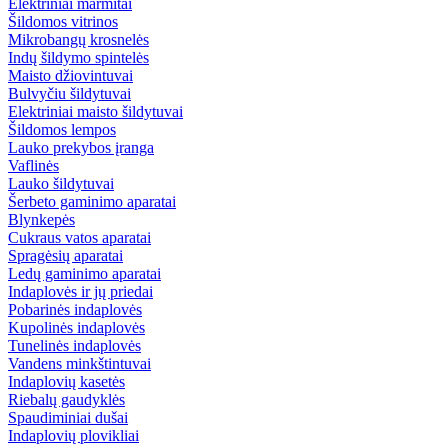
Elektriniai marmitai
Šildomos vitrinos
Mikrobangų krosnelės
Indų šildymo spintelės
Maisto džiovintuvai
Bulvyčiu šildytuvai
Elektriniai maisto šildytuvai
Šildomos lempos
Lauko prekybos įranga
Vaflinės
Lauko šildytuvai
Šerbeto gaminimo aparatai
Blynkepės
Cukraus vatos aparatai
Spragėsių aparatai
Ledų gaminimo aparatai
Indaplovės ir jų priedai
Pobarinės indaplovės
Kupolinės indaplovės
Tunelinės indaplovės
Vandens minkštintuvai
Indaplovių kasetės
Riebalų gaudyklės
Spaudiminiai dušai
Indaplovių plovikliai