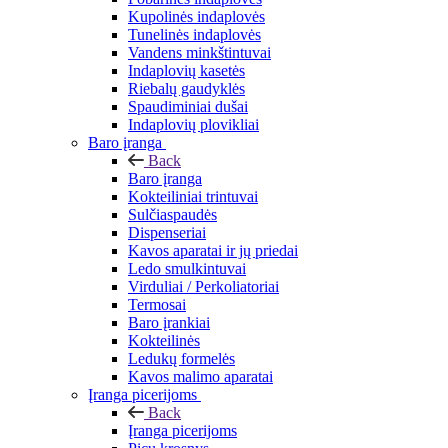
Kupolinės indaplovės
Tunelinės indaplovės
Vandens minkštintuvai
Indaplovių kasetės
Riebalų gaudyklės
Spaudiminiai dušai
Indaplovių plovikliai
Baro įranga
Back
Baro įranga
Kokteiliniai trintuvai
Sulčiaspaudės
Dispenseriai
Kavos aparatai ir jų priedai
Ledo smulkintuvai
Virduliai / Perkoliatoriai
Termosai
Baro įrankiai
Kokteilinės
Ledukų formelės
Kavos malimo aparatai
Įranga picerijoms
Back
Įranga picerijoms