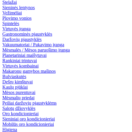
Stelažai
Sieninės lentynos
Vežimėliai
Plovimo vonios
Spintelės
Virtuvės įranga
Gastronominės pjaustyklės
Daržovių pjaustyklės
Vakuumatoriai / Pakavimo įranga
Mėsmalės / Mėsos paruošimo įranga
Planetariniai maišytuvai
Rankiniai trintuvai
Virtuvės kombainai
Makaronų gamybos mašinos
Bulviaskutės
Dešrų kimštuvai
Kaulų pjūklai
Mėsos purentuvai
Mėsmalių priedai
Peiliai daržovių pjaustyklėms
Salotų džiovyklės
Oro kondicionieriai
Sieniniai oro kondicionieriai
Mobilūs oro kondicionieriai
Higiena