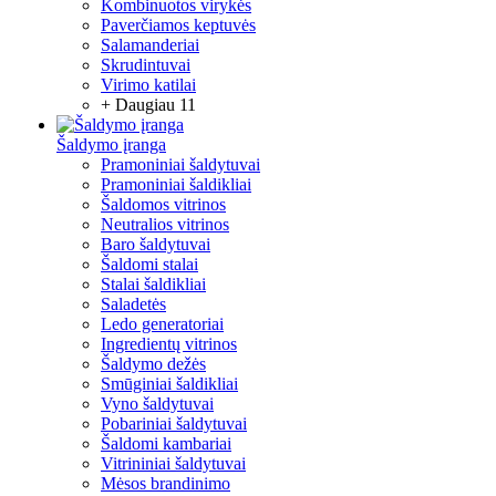
Kombinuotos virykės
Paverčiamos keptuvės
Salamanderiai
Skrudintuvai
Virimo katilai
+ Daugiau 11
Šaldymo įranga
Pramoniniai šaldytuvai
Pramoniniai šaldikliai
Šaldomos vitrinos
Neutralios vitrinos
Baro šaldytuvai
Šaldomi stalai
Stalai šaldikliai
Saladetės
Ledo generatoriai
Ingredientų vitrinos
Šaldymo dežės
Smūginiai šaldikliai
Vyno šaldytuvai
Pobariniai šaldytuvai
Šaldomi kambariai
Vitrininiai šaldytuvai
Mėsos brandinimo