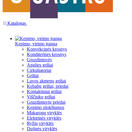
Katalogas
Kepimo, virimo įranga
Konvekcinės krosnys
Konditerinės krosnys
Gruzdintuvės
Anglies griliai
Cirkuliatoriai
Griliai
Lavos akmenų griliai
Kebabų griliai, priedai
Kontaktiniai griliai
Viščiukų griliai
Gruzdintuvių priedai
Kepimo plokštumos
Makaronų viryklės
Elektrinės viryklės
Ryžių viryklės
Dujinės viryklės