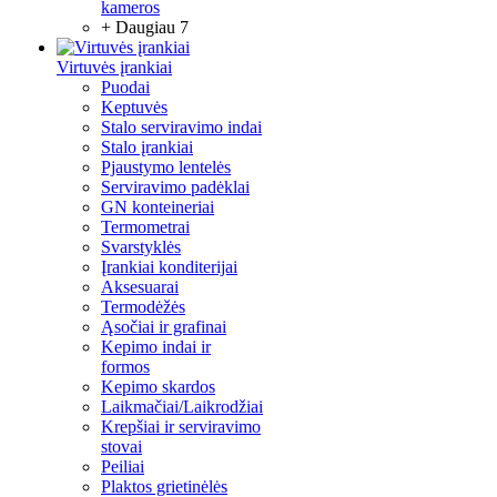
kameros
+ Daugiau 7
Virtuvės įrankiai
Puodai
Keptuvės
Stalo serviravimo indai
Stalo įrankiai
Pjaustymo lentelės
Serviravimo padėklai
GN konteineriai
Termometrai
Svarstyklės
Įrankiai konditerijai
Aksesuarai
Termodėžės
Ąsočiai ir grafinai
Kepimo indai ir
formos
Kepimo skardos
Laikmačiai/Laikrodžiai
Krepšiai ir serviravimo
stovai
Peiliai
Plaktos grietinėlės