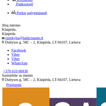
Patikusios
0
Prekių palyginimas
0
Jūsų miestas
Klaipėda
Klaipėda
eprekyba@balticmaster.lt
Dubysos g. 58C – 2, Klaipėda, LT-94107, Lietuva
Facebook
Viber
Viber
WhatsApp
+370 610 60936
Susisiekite su mumis
Dubysos g. 58C – 2, Klaipėda, LT-94107, Lietuva
Prisijungti