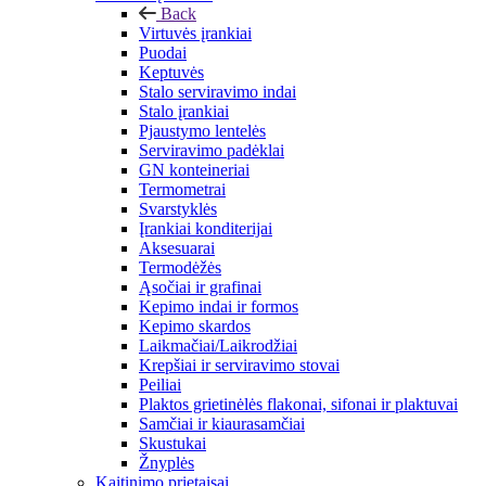
Back
Virtuvės įrankiai
Puodai
Keptuvės
Stalo serviravimo indai
Stalo įrankiai
Pjaustymo lentelės
Serviravimo padėklai
GN konteineriai
Termometrai
Svarstyklės
Įrankiai konditerijai
Aksesuarai
Termodėžės
Ąsočiai ir grafinai
Kepimo indai ir formos
Kepimo skardos
Laikmačiai/Laikrodžiai
Krepšiai ir serviravimo stovai
Peiliai
Plaktos grietinėlės flakonai, sifonai ir plaktuvai
Samčiai ir kiaurasamčiai
Skustukai
Žnyplės
Kaitinimo prietaisai