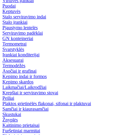
Virtuvės įrankiai
Puodai
Keptuvės
Stalo serviravimo indai
Stalo įrankiai
Pjaustymo lentelės
Serviravimo padėklai
GN konteineriai
Termometrai
Svarstyklės
Įrankiai konditerijai
Aksesuarai
Termodėžės
Ąsočiai ir grafinai
Kepimo indai ir formos
Kepimo skardos
Laikmačiai/Laikrodžiai
Krepšiai ir serviravimo stovai
Peiliai
Plaktos grietinėlės flakonai, sifonai ir plaktuvai
Samčiai ir kiaurasamčiai
Skustukai
Žnyplės
Kaitinimo prietaisai
Furšetiniai marmitai