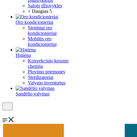
pjaustyklėms
Salotų džiovyklės
+ Daugiau 5
Oro kondicionieriai
Sieniniai oro
kondicionieriai
Mobilūs oro
kondicionieriai
Higiena
Konvekcinių krosnių
chemija
Plovimo priemonės
Sterilizatoriai
Valymo inventorius
Sandėlio valymas