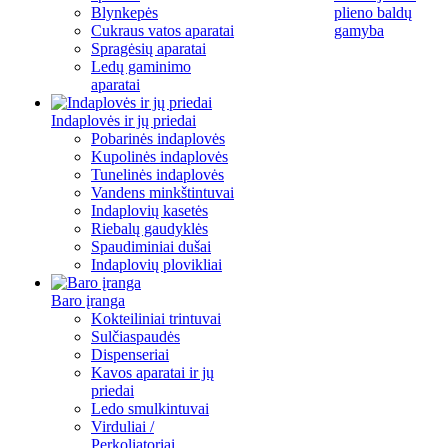
Blynkepės
plieno baldų
Cukraus vatos aparatai
gamyba
Spragėsių aparatai
Ledų gaminimo
aparatai
Indaplovės ir jų priedai
Pobarinės indaplovės
Kupolinės indaplovės
Tunelinės indaplovės
Vandens minkštintuvai
Indaplovių kasetės
Riebalų gaudyklės
Spaudiminiai dušai
Indaplovių plovikliai
Baro įranga
Kokteiliniai trintuvai
Sulčiaspaudės
Dispenseriai
Kavos aparatai ir jų
priedai
Ledo smulkintuvai
Virduliai /
Perkoliatoriai