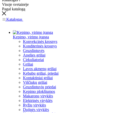
Visoje svetainėje
Pagal katalogą
Katalogas
Kepimo, virimo įranga
Konvekcinės krosnys
Konditerinės krosnys
Gruzdintuvės
Anglies griliai
Cirkuliatoriai
Griliai
Lavos akmenų griliai
Kebabų griliai, priedai
Kontaktiniai griliai
Viščiukų griliai
Gruzdintuvių priedai
Kepimo plokštumos
Makaronų viryklės
Elektrinės viryklės
Ryžių viryklės
Dujinės viryklės