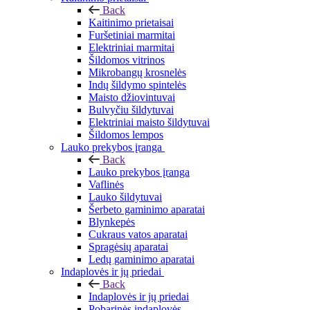
Back
Kaitinimo prietaisai
Furšetiniai marmitai
Elektriniai marmitai
Šildomos vitrinos
Mikrobangų krosnelės
Indų šildymo spintelės
Maisto džiovintuvai
Bulvyčiu šildytuvai
Elektriniai maisto šildytuvai
Šildomos lempos
Lauko prekybos įranga
Back
Lauko prekybos įranga
Vaflinės
Lauko šildytuvai
Šerbeto gaminimo aparatai
Blynkepės
Cukraus vatos aparatai
Spragėsių aparatai
Ledų gaminimo aparatai
Indaplovės ir jų priedai
Back
Indaplovės ir jų priedai
Pobarinės indaplovės