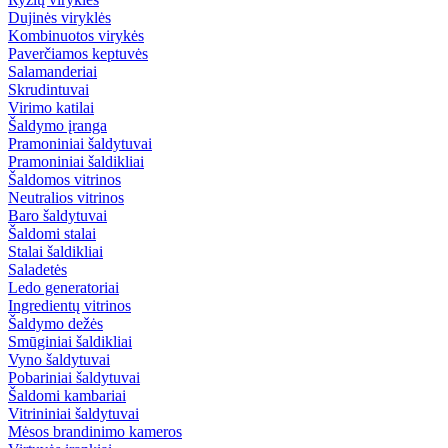
Dujinės viryklės
Kombinuotos virykės
Paverčiamos keptuvės
Salamanderiai
Skrudintuvai
Virimo katilai
Šaldymo įranga
Pramoniniai šaldytuvai
Pramoniniai šaldikliai
Šaldomos vitrinos
Neutralios vitrinos
Baro šaldytuvai
Šaldomi stalai
Stalai šaldikliai
Saladetės
Ledo generatoriai
Ingredientų vitrinos
Šaldymo dežės
Smūginiai šaldikliai
Vyno šaldytuvai
Pobariniai šaldytuvai
Šaldomi kambariai
Vitrininiai šaldytuvai
Mėsos brandinimo kameros