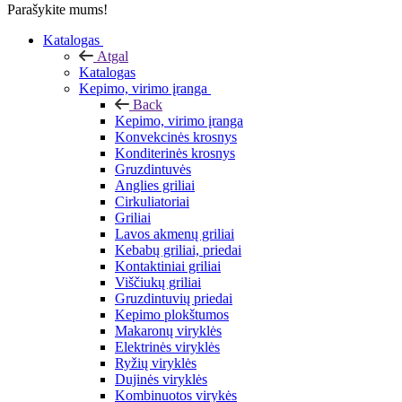
Parašykite mums!
Katalogas
Atgal
Katalogas
Kepimo, virimo įranga
Back
Kepimo, virimo įranga
Konvekcinės krosnys
Konditerinės krosnys
Gruzdintuvės
Anglies griliai
Cirkuliatoriai
Griliai
Lavos akmenų griliai
Kebabų griliai, priedai
Kontaktiniai griliai
Viščiukų griliai
Gruzdintuvių priedai
Kepimo plokštumos
Makaronų viryklės
Elektrinės viryklės
Ryžių viryklės
Dujinės viryklės
Kombinuotos virykės