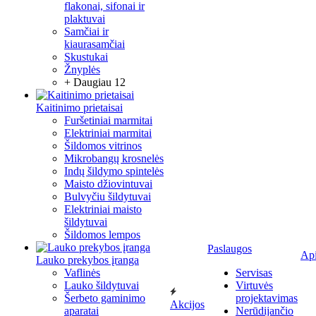
flakonai, sifonai ir
plaktuvai
Samčiai ir
kiaurasamčiai
Skustukai
Žnyplės
+ Daugiau 12
Kaitinimo prietaisai
Furšetiniai marmitai
Elektriniai marmitai
Šildomos vitrinos
Mikrobangų krosnelės
Indų šildymo spintelės
Maisto džiovintuvai
Bulvyčiu šildytuvai
Elektriniai maisto
šildytuvai
Šildomos lempos
Paslaugos
Ap
Lauko prekybos įranga
Vaflinės
Servisas
Lauko šildytuvai
Virtuvės
Šerbeto gaminimo
projektavimas
Akcijos
aparatai
Nerūdijančio