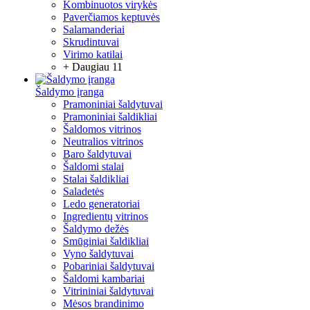
Kombinuotos virykės
Paverčiamos keptuvės
Salamanderiai
Skrudintuvai
Virimo katilai
+ Daugiau 11
Šaldymo įranga
Pramoniniai šaldytuvai
Pramoniniai šaldikliai
Šaldomos vitrinos
Neutralios vitrinos
Baro šaldytuvai
Šaldomi stalai
Stalai šaldikliai
Saladetės
Ledo generatoriai
Ingredientų vitrinos
Šaldymo dežės
Smūginiai šaldikliai
Vyno šaldytuvai
Pobariniai šaldytuvai
Šaldomi kambariai
Vitrininiai šaldytuvai
Mėsos brandinimo