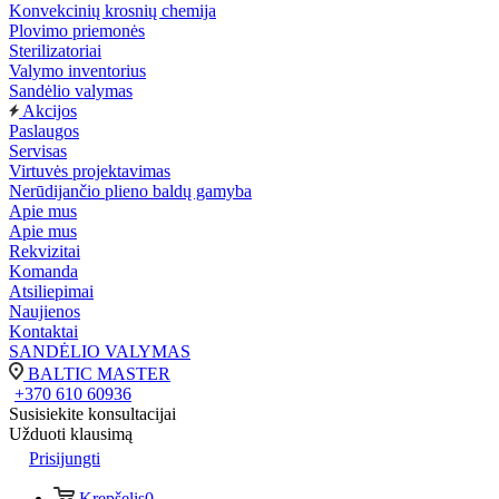
Konvekcinių krosnių chemija
Plovimo priemonės
Sterilizatoriai
Valymo inventorius
Sandėlio valymas
Akcijos
Paslaugos
Servisas
Virtuvės projektavimas
Nerūdijančio plieno baldų gamyba
Apie mus
Apie mus
Rekvizitai
Komanda
Atsiliepimai
Naujienos
Kontaktai
SANDĖLIO VALYMAS
BALTIC MASTER
+370 610 60936
Susisiekite konsultacijai
Užduoti klausimą
Prisijungti
Krepšelis
0