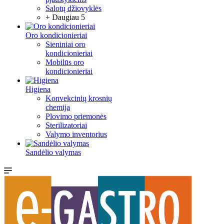
Salotų džiovyklės
+ Daugiau 5
Oro kondicionieriai
Sieniniai oro
kondicionieriai
Mobilūs oro
kondicionieriai
Higiena
Konvekcinių krosnių
chemija
Plovimo priemonės
Sterilizatoriai
Valymo inventorius
Sandėlio valymas