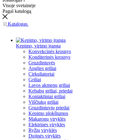
Visoje svetainėje
Pagal katalogą
Katalogas
Kepimo, virimo įranga
Konvekcinės krosnys
Konditerinės krosnys
Gruzdintuvės
Anglies griliai
Cirkuliatoriai
Griliai
Lavos akmenų griliai
Kebabų griliai, priedai
Kontaktiniai griliai
Viščiukų griliai
Gruzdintuvių priedai
Kepimo plokštumos
Makaronų viryklės
Elektrinės viryklės
Ryžių viryklės
Dujinės viryklės