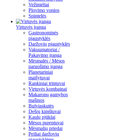
Vežimėliai
Plovimo vonios
Spintelės
Virtuvės įranga
Gastronominės
pjaustyklės
Daržovių pjaustyklės
Vakuumatoriai /
Pakavimo įranga
Mėsmalės / Mėsos
paruošimo įranga
Planetariniai
maišytuvai
Rankiniai trintuvai
Virtuvės kombainai
Makaronų gamybos
mašinos
Bulviaskutės
Dešrų kimštuvai
Kaulų pjūklai
Mėsos purentuvai
Mėsmalių priedai
Peiliai daržovių
pjaustyklėms