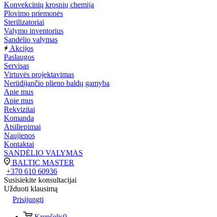
Konvekcinių krosnių chemija
Plovimo priemonės
Sterilizatoriai
Valymo inventorius
Sandėlio valymas
Akcijos
Paslaugos
Servisas
Virtuvės projektavimas
Nerūdijančio plieno baldų gamyba
Apie mus
Apie mus
Rekvizitai
Komanda
Atsiliepimai
Naujienos
Kontaktai
SANDĖLIO VALYMAS
BALTIC MASTER
+370 610 60936
Susisiekite konsultacijai
Užduoti klausimą
Prisijungti
Krepšelis
0