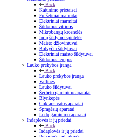
Back
Kaitinimo prietaisai
Furšetiniai marmitai
Elektriniai marmitai
Šildomos vitrinos
Mikrobangų krosnelės
Indų šildymo spintelės
Maisto džiovintuvai
Bulvyčiu šildytuvai
Elektriniai maisto šildytuvai
Šildomos lempos
Lauko prekybos įranga
Back
Lauko prekybos įranga
Vaflinės
Lauko šildytuvai
Šerbeto gaminimo aparatai
Blynkepės
Cukraus vatos aparatai
Spragėsių aparatai
Ledų gaminimo aparatai
Indaplovės ir jų priedai
Back
Indaplovės ir jų priedai
Pobarinės indaplovės