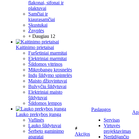
flakonai, sifonai ir
plaktuvai
Samčiai ir
kiaurasamčiai
Skustukai
Žnyplės
+ Daugiau 12
Kaitinimo prietaisai
Furšetiniai marmitai
Elektriniai marmitai
Šildomos vitrinos
Mikrobangų krosnelės
Indų šildymo spintelės
Maisto džiovintuvai
Bulvyčiu šildytuvai
Elektriniai maisto
šildytuvai
Šildomos lempos
Paslaugos
Ap
Lauko prekybos įranga
Vaflinės
Servisas
Lauko šildytuvai
Virtuvės
Šerbeto gaminimo
projektavimas
Akcijos
aparatai
Nerūdijančio