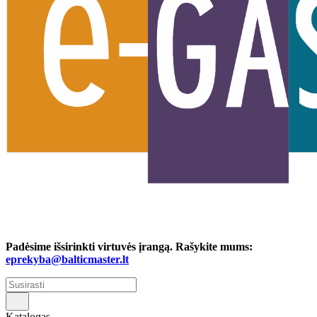
Padėsime išsirinkti virtuvės įrangą. Rašykite mums:
eprekyba@balticmaster.lt
Katalogas