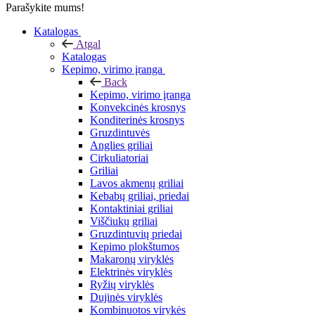
Parašykite mums!
Katalogas
Atgal
Katalogas
Kepimo, virimo įranga
Back
Kepimo, virimo įranga
Konvekcinės krosnys
Konditerinės krosnys
Gruzdintuvės
Anglies griliai
Cirkuliatoriai
Griliai
Lavos akmenų griliai
Kebabų griliai, priedai
Kontaktiniai griliai
Viščiukų griliai
Gruzdintuvių priedai
Kepimo plokštumos
Makaronų viryklės
Elektrinės viryklės
Ryžių viryklės
Dujinės viryklės
Kombinuotos virykės