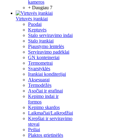
kameros
+ Daugiau 7
Virtuvės įrankiai
Puodai
Keptuvės
Stalo serviravimo indai
Stalo įrankiai
Pjaustymo lentelės
Serviravimo padėklai
GN konteineriai
Termometrai
Svarstyklės
Įrankiai konditerijai
Aksesuarai
Termodėžės
Ąsočiai ir grafinai
Kepimo indai ir
formos
Kepimo skardos
Laikmačiai/Laikrodžiai
Krepšiai ir serviravimo
stovai
Peiliai
Plaktos grietinėlės