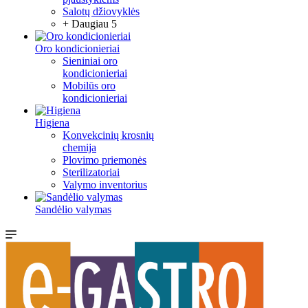
Salotų džiovyklės
+ Daugiau 5
Oro kondicionieriai
Sieniniai oro
kondicionieriai
Mobilūs oro
kondicionieriai
Higiena
Konvekcinių krosnių
chemija
Plovimo priemonės
Sterilizatoriai
Valymo inventorius
Sandėlio valymas