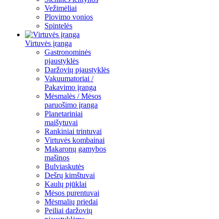
Vežimėliai
Plovimo vonios
Spintelės
Virtuvės įranga
Gastronominės
pjaustyklės
Daržovių pjaustyklės
Vakuumatoriai /
Pakavimo įranga
Mėsmalės / Mėsos
paruošimo įranga
Planetariniai
maišytuvai
Rankiniai trintuvai
Virtuvės kombainai
Makaronų gamybos
mašinos
Bulviaskutės
Dešrų kimštuvai
Kaulų pjūklai
Mėsos purentuvai
Mėsmalių priedai
Peiliai daržovių