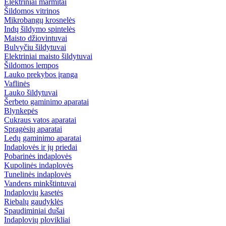
Elektriniai marmitai
Šildomos vitrinos
Mikrobangų krosnelės
Indų šildymo spintelės
Maisto džiovintuvai
Bulvyčiu šildytuvai
Elektriniai maisto šildytuvai
Šildomos lempos
Lauko prekybos įranga
Vaflinės
Lauko šildytuvai
Šerbeto gaminimo aparatai
Blynkepės
Cukraus vatos aparatai
Spragėsių aparatai
Ledų gaminimo aparatai
Indaplovės ir jų priedai
Pobarinės indaplovės
Kupolinės indaplovės
Tunelinės indaplovės
Vandens minkštintuvai
Indaplovių kasetės
Riebalų gaudyklės
Spaudiminiai dušai
Indaplovių plovikliai