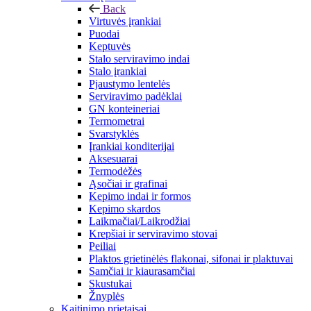
Back
Virtuvės įrankiai
Puodai
Keptuvės
Stalo serviravimo indai
Stalo įrankiai
Pjaustymo lentelės
Serviravimo padėklai
GN konteineriai
Termometrai
Svarstyklės
Įrankiai konditerijai
Aksesuarai
Termodėžės
Ąsočiai ir grafinai
Kepimo indai ir formos
Kepimo skardos
Laikmačiai/Laikrodžiai
Krepšiai ir serviravimo stovai
Peiliai
Plaktos grietinėlės flakonai, sifonai ir plaktuvai
Samčiai ir kiaurasamčiai
Skustukai
Žnyplės
Kaitinimo prietaisai