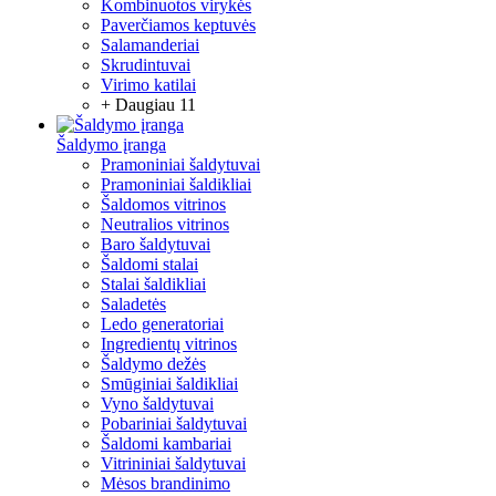
Kombinuotos virykės
Paverčiamos keptuvės
Salamanderiai
Skrudintuvai
Virimo katilai
+ Daugiau 11
Šaldymo įranga
Pramoniniai šaldytuvai
Pramoniniai šaldikliai
Šaldomos vitrinos
Neutralios vitrinos
Baro šaldytuvai
Šaldomi stalai
Stalai šaldikliai
Saladetės
Ledo generatoriai
Ingredientų vitrinos
Šaldymo dežės
Smūginiai šaldikliai
Vyno šaldytuvai
Pobariniai šaldytuvai
Šaldomi kambariai
Vitrininiai šaldytuvai
Mėsos brandinimo