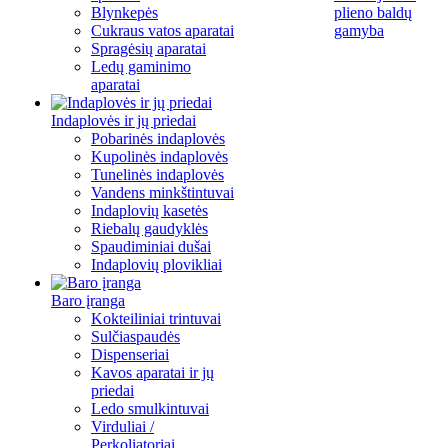
Blynkepės
plieno baldų
Cukraus vatos aparatai
gamyba
Spragėsių aparatai
Ledų gaminimo
aparatai
Indaplovės ir jų priedai
Pobarinės indaplovės
Kupolinės indaplovės
Tunelinės indaplovės
Vandens minkštintuvai
Indaplovių kasetės
Riebalų gaudyklės
Spaudiminiai dušai
Indaplovių plovikliai
Baro įranga
Kokteiliniai trintuvai
Sulčiaspaudės
Dispenseriai
Kavos aparatai ir jų
priedai
Ledo smulkintuvai
Virduliai /
Perkoliatoriai