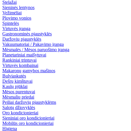
Stelažai
Sieninės lentynos
Vežimėliai
Plovimo vonios
Spintelės
Virtuvės įranga
Gastronominės pjaustyklės
Daržovių pjaustyklės
Vakuumatoriai / Pakavimo įranga
Mėsmalės / Mėsos paruošimo įranga
Planetariniai maišytuvai
Rankiniai trintuvai
Virtuvės kombainai
Makaronų gamybos mašinos
Bulviaskutės
Dešrų kimštuvai
Kaulų pjūklai
Mėsos purentuvai
Mėsmalių priedai
Peiliai daržovių pjaustyklėms
Salotų džiovyklės
Oro kondicionieriai
Sieniniai oro kondicionieriai
Mobilūs oro kondicionieriai
Higiena