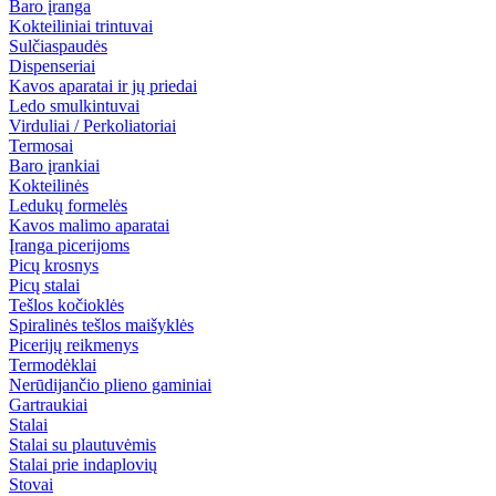
Baro įranga
Kokteiliniai trintuvai
Sulčiaspaudės
Dispenseriai
Kavos aparatai ir jų priedai
Ledo smulkintuvai
Virduliai / Perkoliatoriai
Termosai
Baro įrankiai
Kokteilinės
Ledukų formelės
Kavos malimo aparatai
Įranga picerijoms
Picų krosnys
Picų stalai
Tešlos kočioklės
Spiralinės tešlos maišyklės
Picerijų reikmenys
Termodėklai
Nerūdijančio plieno gaminiai
Gartraukiai
Stalai
Stalai su plautuvėmis
Stalai prie indaplovių
Stovai