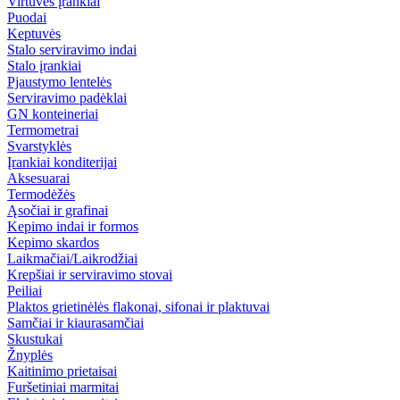
Virtuvės įrankiai
Puodai
Keptuvės
Stalo serviravimo indai
Stalo įrankiai
Pjaustymo lentelės
Serviravimo padėklai
GN konteineriai
Termometrai
Svarstyklės
Įrankiai konditerijai
Aksesuarai
Termodėžės
Ąsočiai ir grafinai
Kepimo indai ir formos
Kepimo skardos
Laikmačiai/Laikrodžiai
Krepšiai ir serviravimo stovai
Peiliai
Plaktos grietinėlės flakonai, sifonai ir plaktuvai
Samčiai ir kiaurasamčiai
Skustukai
Žnyplės
Kaitinimo prietaisai
Furšetiniai marmitai