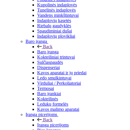
Kupolinės indaplovės
Tunelinės indaplovės
Vandens minkštintuvai
Indaplovių kasetės
Riebalų gaudyklės
Spaudiminiai dušai
Indaplovių plovikliai
Baro įranga
Back
Baro įranga
Kokteiliniai trintuvai
Sulčiaspaudės
Dispenseriai
Kavos aparatai ir jų priedai
Ledo smulkintuvai
Virduliai / Perkoliatoriai
Termosai
Baro įrankiai
Kokteilinės
Ledukų formelės
Kavos malimo aparatai
Įranga picerijoms
Back
Įranga picerijoms