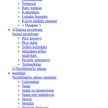
Termosai
Baro įrankiai
Kokteilinės
Ledukų formelės
Kavos malimo aparatai
+ Daugiau 1
Įranga picerijoms
Picų krosnys
Picų stalai
Tešlos kočioklės
Spiralinės tešlos
maišyklės
Picerijų reikmenys
Termodėklai
Nerūdijančio plieno gaminiai
Gartraukiai
Stalai
Stalai su plautuvėmis
Stalai prie indaplovių
Stovai
Stelažai
Sieninės lentynos