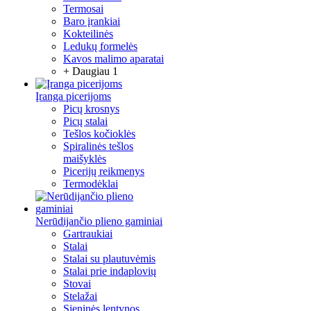
Termosai
Baro įrankiai
Kokteilinės
Ledukų formelės
Kavos malimo aparatai
+ Daugiau 1
Įranga picerijoms
Picų krosnys
Picų stalai
Tešlos kočioklės
Spiralinės tešlos
maišyklės
Picerijų reikmenys
Termodėklai
Nerūdijančio plieno gaminiai
Gartraukiai
Stalai
Stalai su plautuvėmis
Stalai prie indaplovių
Stovai
Stelažai
Sieninės lentynos