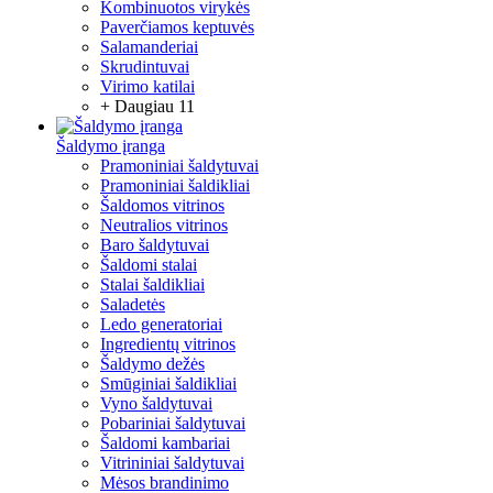
Kombinuotos virykės
Paverčiamos keptuvės
Salamanderiai
Skrudintuvai
Virimo katilai
+ Daugiau 11
Šaldymo įranga
Pramoniniai šaldytuvai
Pramoniniai šaldikliai
Šaldomos vitrinos
Neutralios vitrinos
Baro šaldytuvai
Šaldomi stalai
Stalai šaldikliai
Saladetės
Ledo generatoriai
Ingredientų vitrinos
Šaldymo dežės
Smūginiai šaldikliai
Vyno šaldytuvai
Pobariniai šaldytuvai
Šaldomi kambariai
Vitrininiai šaldytuvai
Mėsos brandinimo