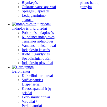
Blynkepės
plieno baldų
Cukraus vatos aparatai
gamyba
Spragėsių aparatai
Ledų gaminimo
aparatai
Indaplovės ir jų priedai
Pobarinės indaplovės
Kupolinės indaplovės
Tunelinės indaplovės
Vandens minkštintuvai
Indaplovių kasetės
Riebalų gaudyklės
Spaudiminiai dušai
Indaplovių plovikliai
Baro įranga
Kokteiliniai trintuvai
Sulčiaspaudės
Dispenseriai
Kavos aparatai ir jų
priedai
Ledo smulkintuvai
Virduliai /
Perkoliatoriai