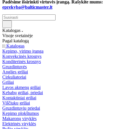
Padėsime išsirinkti virtuvės įrangą. Rašykite mums:
eprekyba@balticmaster.lt
Katalogas
Visoje svetainėje
Pagal katalogą
Katalogas
Kepimo, virimo įranga
Konvekcinės krosnys
Konditerinės krosnys
Gruzdintuvės
Anglies griliai
Cirkuliatoriai
Griliai
Lavos akmenų griliai
Kebabų griliai, priedai
Kontaktiniai griliai
Viščiukų griliai
Gruzdintuvių priedai
Kepimo plokštumos
Makaronų viryklės
Elektrinės viryklės
Ryžių viryklės