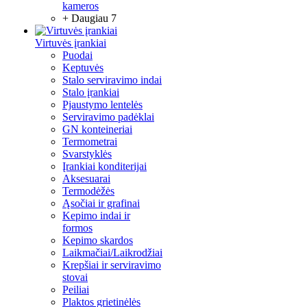
kameros
+ Daugiau 7
Virtuvės įrankiai
Puodai
Keptuvės
Stalo serviravimo indai
Stalo įrankiai
Pjaustymo lentelės
Serviravimo padėklai
GN konteineriai
Termometrai
Svarstyklės
Įrankiai konditerijai
Aksesuarai
Termodėžės
Ąsočiai ir grafinai
Kepimo indai ir
formos
Kepimo skardos
Laikmačiai/Laikrodžiai
Krepšiai ir serviravimo
stovai
Peiliai
Plaktos grietinėlės