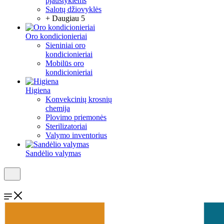
pjaustyklėms
Salotų džiovyklės
+ Daugiau 5
Oro kondicionieriai
Sieniniai oro
kondicionieriai
Mobilūs oro
kondicionieriai
Higiena
Konvekcinių krosnių
chemija
Plovimo priemonės
Sterilizatoriai
Valymo inventorius
Sandėlio valymas