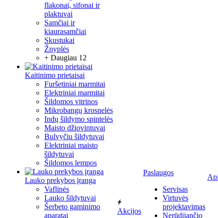
flakonai, sifonai ir
plaktuvai
Samčiai ir
kiaurasamčiai
Skustukai
Žnyplės
+ Daugiau 12
Kaitinimo prietaisai
Furšetiniai marmitai
Elektriniai marmitai
Šildomos vitrinos
Mikrobangų krosnelės
Indų šildymo spintelės
Maisto džiovintuvai
Bulvyčiu šildytuvai
Elektriniai maisto
šildytuvai
Šildomos lempos
Paslaugos
Ap
Lauko prekybos įranga
Vaflinės
Servisas
Lauko šildytuvai
Virtuvės
Šerbeto gaminimo
projektavimas
Akcijos
aparatai
Nerūdijančio