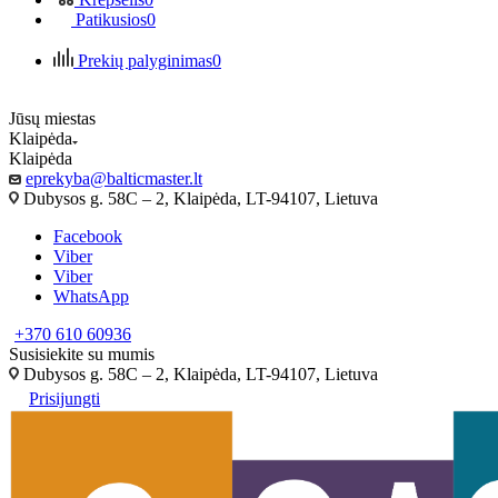
Patikusios
0
Prekių palyginimas
0
Jūsų miestas
Klaipėda
Klaipėda
eprekyba@balticmaster.lt
Dubysos g. 58C – 2, Klaipėda, LT-94107, Lietuva
Facebook
Viber
Viber
WhatsApp
+370 610 60936
Susisiekite su mumis
Dubysos g. 58C – 2, Klaipėda, LT-94107, Lietuva
Prisijungti