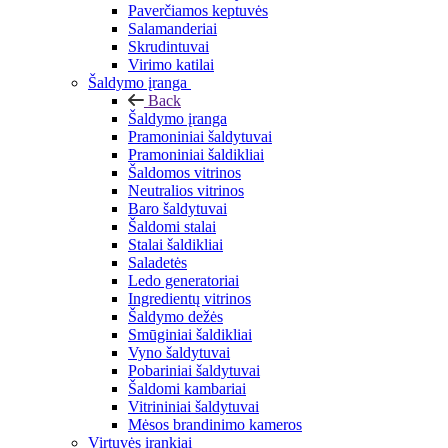
Paverčiamos keptuvės
Salamanderiai
Skrudintuvai
Virimo katilai
Šaldymo įranga
Back
Šaldymo įranga
Pramoniniai šaldytuvai
Pramoniniai šaldikliai
Šaldomos vitrinos
Neutralios vitrinos
Baro šaldytuvai
Šaldomi stalai
Stalai šaldikliai
Saladetės
Ledo generatoriai
Ingredientų vitrinos
Šaldymo dežės
Smūginiai šaldikliai
Vyno šaldytuvai
Pobariniai šaldytuvai
Šaldomi kambariai
Vitrininiai šaldytuvai
Mėsos brandinimo kameros
Virtuvės įrankiai