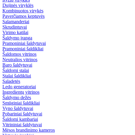
Dujinės viryklės
Kombinuotos virykės
Paverčiamos keptuvės
Salamanderiai
Skrudintuvai
Virimo katilai
Šaldymo įranga
Pramoniniai šaldytuvai
Pramoniniai šaldikliai
Šaldomos vitrinos
Neutralios vitrinos
Baro šaldytuvai
Šaldomi stalai
Stalai šaldikliai
Saladetės
Ledo generatoriai
Ingredientų vitrinos
Šaldymo dežės
Smūginiai šaldikliai
Vyno šaldytuvai
Pobariniai šaldytuvai
Šaldomi kambariai
Vitrininiai šaldytuvai
Mėsos brandinimo kameros