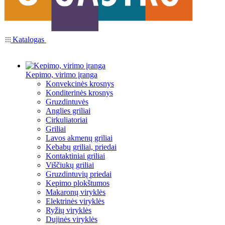
Katalogas
Kepimo, virimo įranga
Konvekcinės krosnys
Konditerinės krosnys
Gruzdintuvės
Anglies griliai
Cirkuliatoriai
Griliai
Lavos akmenų griliai
Kebabų griliai, priedai
Kontaktiniai griliai
Viščiukų griliai
Gruzdintuvių priedai
Kepimo plokštumos
Makaronų viryklės
Elektrinės viryklės
Ryžių viryklės
Dujinės viryklės