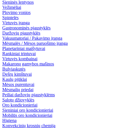
Sieninės lentynos
Vežimėliai
Plovimo vonios
Spintelės
Virtuvės įranga
Gastronominės pjaustyklės
Daržovių pjaustyklės
Vakuumatoriai / Pakavimo įranga
Mėsmalės / Mėsos paruošimo įranga
Planetariniai maišytuvai
Rankiniai trintuvai
Virtuvės kombainai
Makaronų gamybos mašinos
Bulviaskutės
Dešrų kimštuvai
Kaulų pjūklai
Mėsos purentuvai
Mėsmalių priedai
Peiliai daržovių pjaustyklėms
Salotų džiovyklės
Oro kondicionieriai
Sieniniai oro kondicionieriai
Mobilūs oro kondicionieriai
Higiena
Konvekcinių krosnių chemija