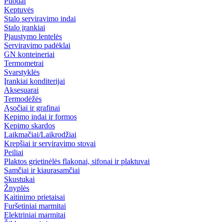
Puodai
Keptuvės
Stalo serviravimo indai
Stalo įrankiai
Pjaustymo lentelės
Serviravimo padėklai
GN konteineriai
Termometrai
Svarstyklės
Įrankiai konditerijai
Aksesuarai
Termodėžės
Ąsočiai ir grafinai
Kepimo indai ir formos
Kepimo skardos
Laikmačiai/Laikrodžiai
Krepšiai ir serviravimo stovai
Peiliai
Plaktos grietinėlės flakonai, sifonai ir plaktuvai
Samčiai ir kiaurasamčiai
Skustukai
Žnyplės
Kaitinimo prietaisai
Furšetiniai marmitai
Elektriniai marmitai