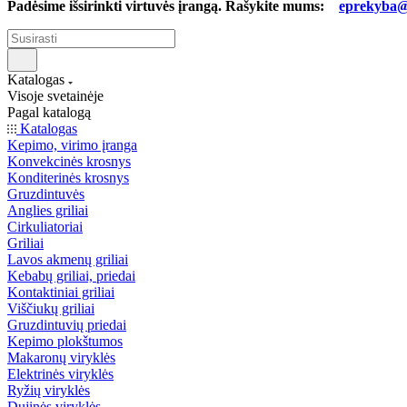
Padėsime išsirinkti virtuvės įrangą. Rašykite mums:
eprekyba@b
Katalogas
Visoje svetainėje
Pagal katalogą
Katalogas
Kepimo, virimo įranga
Konvekcinės krosnys
Konditerinės krosnys
Gruzdintuvės
Anglies griliai
Cirkuliatoriai
Griliai
Lavos akmenų griliai
Kebabų griliai, priedai
Kontaktiniai griliai
Viščiukų griliai
Gruzdintuvių priedai
Kepimo plokštumos
Makaronų viryklės
Elektrinės viryklės
Ryžių viryklės
Dujinės viryklės