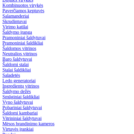
Kombinuotos virykės
Paverčiamos keptuvės
Salamanderiai
Skrudintuvai
Virimo katilai
Šaldymo įranga
Pramoniniai šaldytuvai
Pramoniniai šaldikliai
Šaldomos vitrinos
Neutralios vitrinos
Baro šaldytuvai
Šaldomi stalai
Stalai šaldikliai
Saladetės
Ledo generatoriai
Ingredientų vitrinos
Šaldymo dežės
Smūginiai šaldikliai
Vyno šaldytuvai
Pobariniai šaldytuvai
Šaldomi kambariai
Vitrininiai šaldytuvai
Mėsos brandinimo kameros
Virtuvės įrankiai