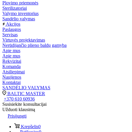
Plovimo priemonės
Sterilizatoriai
Valymo inventorius
Sandėlio valymas
Akcijos
Paslaugos
Servisas
Virtuvės projektavimas
Nerūdijančio plieno baldų gamyba
Apie mus
Apie mus
Rekvizitai
Komanda
Atsiliepimai
Naujienos
Kontaktai
SANDĖLIO VALYMAS
BALTIC MASTER
+370 610 60936
Susisiekite konsultacijai
Užduoti klausimą
Prisijungti
Krepšelis
0
Patikusios
0