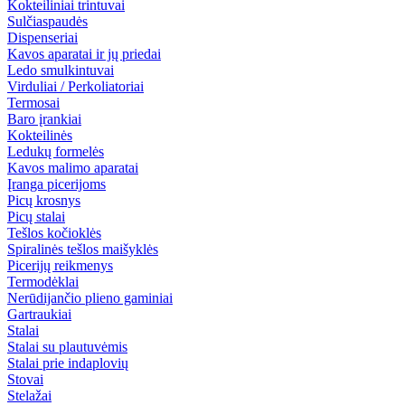
Kokteiliniai trintuvai
Sulčiaspaudės
Dispenseriai
Kavos aparatai ir jų priedai
Ledo smulkintuvai
Virduliai / Perkoliatoriai
Termosai
Baro įrankiai
Kokteilinės
Ledukų formelės
Kavos malimo aparatai
Įranga picerijoms
Picų krosnys
Picų stalai
Tešlos kočioklės
Spiralinės tešlos maišyklės
Picerijų reikmenys
Termodėklai
Nerūdijančio plieno gaminiai
Gartraukiai
Stalai
Stalai su plautuvėmis
Stalai prie indaplovių
Stovai
Stelažai