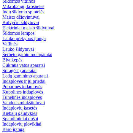
Šildomos vitrinos
Mikrobangų krosnelės
Indų šildymo spintelės
Maisto džiovintuvai
Bulvyčiu šildytuvai
Elektriniai maisto šildytuvai
Šildomos lempos
Lauko prekybos įranga
Vaflinės
Lauko šildytuvai
Šerbeto gaminimo aparatai
Blynkepės
Cukraus vatos aparatai
Spragėsių aparatai
Ledų gaminimo aparatai
Indaplovės ir jų priedai
Pobarinės indaplovės
Kupolinės indaplovės
Tunelinės indaplovės
Vandens minkštintuvai
Indaplovių kasetės
Riebalų gaudyklės
Spaudiminiai dušai
Indaplovių plovikliai
Baro įranga