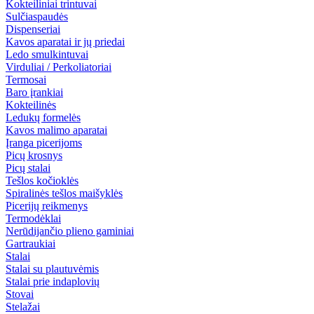
Kokteiliniai trintuvai
Sulčiaspaudės
Dispenseriai
Kavos aparatai ir jų priedai
Ledo smulkintuvai
Virduliai / Perkoliatoriai
Termosai
Baro įrankiai
Kokteilinės
Ledukų formelės
Kavos malimo aparatai
Įranga picerijoms
Picų krosnys
Picų stalai
Tešlos kočioklės
Spiralinės tešlos maišyklės
Picerijų reikmenys
Termodėklai
Nerūdijančio plieno gaminiai
Gartraukiai
Stalai
Stalai su plautuvėmis
Stalai prie indaplovių
Stovai
Stelažai