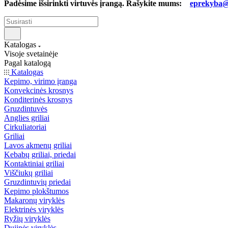
Padėsime išsirinkti virtuvės įrangą. Rašykite mums:
eprekyba@b
Katalogas
Visoje svetainėje
Pagal katalogą
Katalogas
Kepimo, virimo įranga
Konvekcinės krosnys
Konditerinės krosnys
Gruzdintuvės
Anglies griliai
Cirkuliatoriai
Griliai
Lavos akmenų griliai
Kebabų griliai, priedai
Kontaktiniai griliai
Viščiukų griliai
Gruzdintuvių priedai
Kepimo plokštumos
Makaronų viryklės
Elektrinės viryklės
Ryžių viryklės
Dujinės viryklės