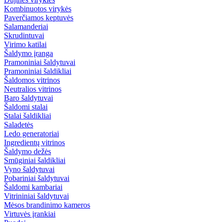
Kombinuotos virykės
Paverčiamos keptuvės
Salamanderiai
Skrudintuvai
Virimo katilai
Šaldymo įranga
Pramoniniai šaldytuvai
Pramoniniai šaldikliai
Šaldomos vitrinos
Neutralios vitrinos
Baro šaldytuvai
Šaldomi stalai
Stalai šaldikliai
Saladetės
Ledo generatoriai
Ingredientų vitrinos
Šaldymo dežės
Smūginiai šaldikliai
Vyno šaldytuvai
Pobariniai šaldytuvai
Šaldomi kambariai
Vitrininiai šaldytuvai
Mėsos brandinimo kameros
Virtuvės įrankiai