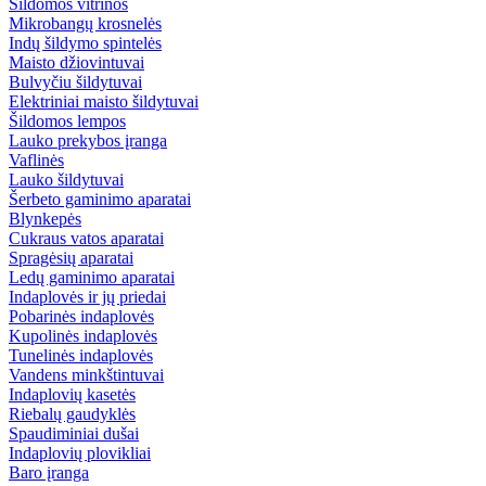
Šildomos vitrinos
Mikrobangų krosnelės
Indų šildymo spintelės
Maisto džiovintuvai
Bulvyčiu šildytuvai
Elektriniai maisto šildytuvai
Šildomos lempos
Lauko prekybos įranga
Vaflinės
Lauko šildytuvai
Šerbeto gaminimo aparatai
Blynkepės
Cukraus vatos aparatai
Spragėsių aparatai
Ledų gaminimo aparatai
Indaplovės ir jų priedai
Pobarinės indaplovės
Kupolinės indaplovės
Tunelinės indaplovės
Vandens minkštintuvai
Indaplovių kasetės
Riebalų gaudyklės
Spaudiminiai dušai
Indaplovių plovikliai
Baro įranga