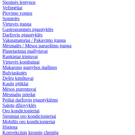
Sieninės lentynos
Vežimėliai
Plovimo vonios
Spintelės
Virtuvės įranga
Gastronominės pjaustyklės
Daržovių pjaustyklės
Vakuumatoriai / Pakavimo įranga
Mėsmalės / Mėsos paruošimo įranga
Planetariniai maišytuvai
Rankiniai trintuvai
Virtuvės kombainai
Makaronų gamybos mašinos
Bulviaskutės
Dešrų kimštuvai
Kaulų pjūklai
Mėsos purentuvai
Mėsmalių priedai
Peiliai daržovių pjaustyklėms
Salotų džiovyklės
Oro kondicionieriai
Sieniniai oro kondicionieriai
Mobilūs oro kondicionieriai
Higiena
Konvekcinių krosnių chemija