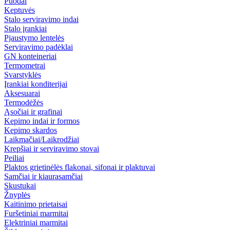
Puodai
Keptuvės
Stalo serviravimo indai
Stalo įrankiai
Pjaustymo lentelės
Serviravimo padėklai
GN konteineriai
Termometrai
Svarstyklės
Įrankiai konditerijai
Aksesuarai
Termodėžės
Ąsočiai ir grafinai
Kepimo indai ir formos
Kepimo skardos
Laikmačiai/Laikrodžiai
Krepšiai ir serviravimo stovai
Peiliai
Plaktos grietinėlės flakonai, sifonai ir plaktuvai
Samčiai ir kiaurasamčiai
Skustukai
Žnyplės
Kaitinimo prietaisai
Furšetiniai marmitai
Elektriniai marmitai