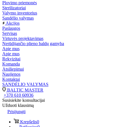
Plovimo priemonės
Sterilizatoriai
Valymo inventorius
Sandėlio valymas
Akcijos
Paslaugos
Servisas
Virtuvės projektavimas
Nerūdijančio plieno baldų gamyba
Apie mus
Apie mus
Rekvizitai
Komanda
Atsiliepimai
Naujienos
Kontaktai
SANDĖLIO VALYMAS
BALTIC MASTER
+370 610 60936
Susisiekite konsultacijai
Užduoti klausimą
Prisijungti
Krepšelis
0
Patikusios
0