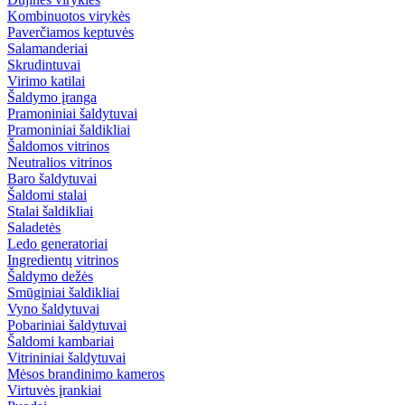
Kombinuotos virykės
Paverčiamos keptuvės
Salamanderiai
Skrudintuvai
Virimo katilai
Šaldymo įranga
Pramoniniai šaldytuvai
Pramoniniai šaldikliai
Šaldomos vitrinos
Neutralios vitrinos
Baro šaldytuvai
Šaldomi stalai
Stalai šaldikliai
Saladetės
Ledo generatoriai
Ingredientų vitrinos
Šaldymo dežės
Smūginiai šaldikliai
Vyno šaldytuvai
Pobariniai šaldytuvai
Šaldomi kambariai
Vitrininiai šaldytuvai
Mėsos brandinimo kameros
Virtuvės įrankiai