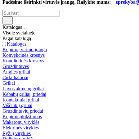
Padėsime išsirinkti virtuvės įrangą. Rašykite mums:
eprekyba@b
Katalogas
Visoje svetainėje
Pagal katalogą
Katalogas
Kepimo, virimo įranga
Konvekcinės krosnys
Konditerinės krosnys
Gruzdintuvės
Anglies griliai
Cirkuliatoriai
Griliai
Lavos akmenų griliai
Kebabų griliai, priedai
Kontaktiniai griliai
Viščiukų griliai
Gruzdintuvių priedai
Kepimo plokštumos
Makaronų viryklės
Elektrinės viryklės
Ryžių viryklės
Dujinės viryklės