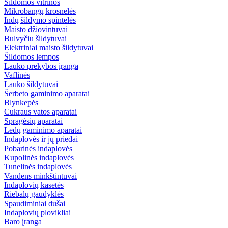
Šildomos vitrinos
Mikrobangų krosnelės
Indų šildymo spintelės
Maisto džiovintuvai
Bulvyčiu šildytuvai
Elektriniai maisto šildytuvai
Šildomos lempos
Lauko prekybos įranga
Vaflinės
Lauko šildytuvai
Šerbeto gaminimo aparatai
Blynkepės
Cukraus vatos aparatai
Spragėsių aparatai
Ledų gaminimo aparatai
Indaplovės ir jų priedai
Pobarinės indaplovės
Kupolinės indaplovės
Tunelinės indaplovės
Vandens minkštintuvai
Indaplovių kasetės
Riebalų gaudyklės
Spaudiminiai dušai
Indaplovių plovikliai
Baro įranga