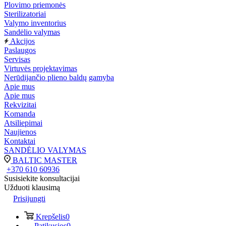
Plovimo priemonės
Sterilizatoriai
Valymo inventorius
Sandėlio valymas
Akcijos
Paslaugos
Servisas
Virtuvės projektavimas
Nerūdijančio plieno baldų gamyba
Apie mus
Apie mus
Rekvizitai
Komanda
Atsiliepimai
Naujienos
Kontaktai
SANDĖLIO VALYMAS
BALTIC MASTER
+370 610 60936
Susisiekite konsultacijai
Užduoti klausimą
Prisijungti
Krepšelis
0
Patikusios
0