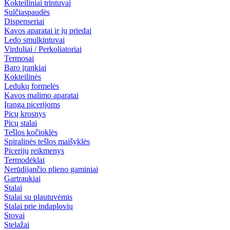
Kokteiliniai trintuvai
Sulčiaspaudės
Dispenseriai
Kavos aparatai ir jų priedai
Ledo smulkintuvai
Virduliai / Perkoliatoriai
Termosai
Baro įrankiai
Kokteilinės
Ledukų formelės
Kavos malimo aparatai
Įranga picerijoms
Picų krosnys
Picų stalai
Tešlos kočioklės
Spiralinės tešlos maišyklės
Picerijų reikmenys
Termodėklai
Nerūdijančio plieno gaminiai
Gartraukiai
Stalai
Stalai su plautuvėmis
Stalai prie indaplovių
Stovai
Stelažai