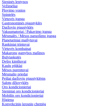
Sieninės lentynos
Vežimėliai
Plovimo vonios
Spintelės
Virtuvės įranga
Gastronominės pjaustyklės
Daržovių pjaustyklės
Vakuumatoriai / Pakavimo įranga
Mėsmalės / Mėsos paruošimo įranga
Planetariniai maišytuvai
Rankiniai trintuvai
Virtuvės kombainai
Makaronų gamybos mašinos
Bulviaskutės
Dešrų kimštuvai
Kaulų pjūklai
Mėsos purentuvai
Mėsmalių priedai
Peiliai daržovių pjaustyklėms
Salotų džiovyklės
Oro kondicionieriai
Sieniniai oro kondicionieriai
Mobilūs oro kondicionieriai
Higiena
Konvekcinių krosnių chemija