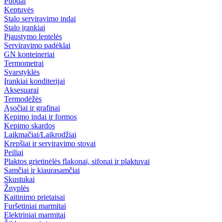
Puodai
Keptuvės
Stalo serviravimo indai
Stalo įrankiai
Pjaustymo lentelės
Serviravimo padėklai
GN konteineriai
Termometrai
Svarstyklės
Įrankiai konditerijai
Aksesuarai
Termodėžės
Ąsočiai ir grafinai
Kepimo indai ir formos
Kepimo skardos
Laikmačiai/Laikrodžiai
Krepšiai ir serviravimo stovai
Peiliai
Plaktos grietinėlės flakonai, sifonai ir plaktuvai
Samčiai ir kiaurasamčiai
Skustukai
Žnyplės
Kaitinimo prietaisai
Furšetiniai marmitai
Elektriniai marmitai