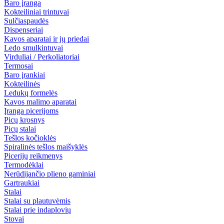
Baro įranga
Kokteiliniai trintuvai
Sulčiaspaudės
Dispenseriai
Kavos aparatai ir jų priedai
Ledo smulkintuvai
Virduliai / Perkoliatoriai
Termosai
Baro įrankiai
Kokteilinės
Ledukų formelės
Kavos malimo aparatai
Įranga picerijoms
Picų krosnys
Picų stalai
Tešlos kočioklės
Spiralinės tešlos maišyklės
Picerijų reikmenys
Termodėklai
Nerūdijančio plieno gaminiai
Gartraukiai
Stalai
Stalai su plautuvėmis
Stalai prie indaplovių
Stovai