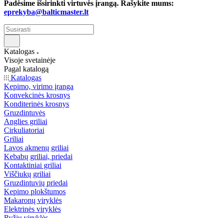
Padėsime išsirinkti virtuvės įrangą. Rašykite mums:
eprekyba@balticmaster.lt
Katalogas
Visoje svetainėje
Pagal katalogą
Katalogas
Kepimo, virimo įranga
Konvekcinės krosnys
Konditerinės krosnys
Gruzdintuvės
Anglies griliai
Cirkuliatoriai
Griliai
Lavos akmenų griliai
Kebabų griliai, priedai
Kontaktiniai griliai
Viščiukų griliai
Gruzdintuvių priedai
Kepimo plokštumos
Makaronų viryklės
Elektrinės viryklės
Ryžių viryklės