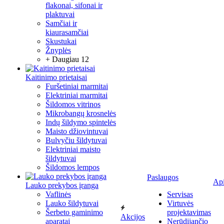
flakonai, sifonai ir
plaktuvai
Samčiai ir
kiaurasamčiai
Skustukai
Žnyplės
+ Daugiau 12
Kaitinimo prietaisai
Furšetiniai marmitai
Elektriniai marmitai
Šildomos vitrinos
Mikrobangų krosnelės
Indų šildymo spintelės
Maisto džiovintuvai
Bulvyčiu šildytuvai
Elektriniai maisto
šildytuvai
Šildomos lempos
Paslaugos
Ap
Lauko prekybos įranga
Vaflinės
Servisas
Lauko šildytuvai
Virtuvės
Šerbeto gaminimo
projektavimas
Akcijos
aparatai
Nerūdijančio