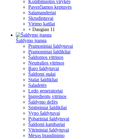
Kombinuotos virykės
Paverčiamos keptuvės
Salamanderiai
Skrudintuvai
Virimo katilai
+ Daugiau 11
Šaldymo įranga
Pramoniniai šaldytuvai
Pramoniniai šaldikliai
Šaldomos vitrinos
Neutralios vitrinos
Baro šaldytuvai
Šaldomi stalai
Stalai šaldikliai
Saladetės
Ledo generatoriai
Ingredientų vitrinos
Šaldymo dežės
Smūginiai šaldikliai
Vyno šaldytuvai
Pobariniai šaldytuvai
Šaldomi kambariai
Vitrininiai šaldytuvai
Mėsos brandinimo