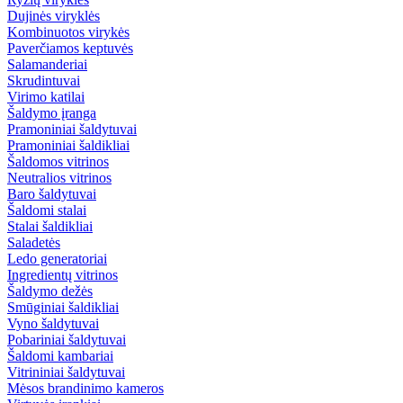
Dujinės viryklės
Kombinuotos virykės
Paverčiamos keptuvės
Salamanderiai
Skrudintuvai
Virimo katilai
Šaldymo įranga
Pramoniniai šaldytuvai
Pramoniniai šaldikliai
Šaldomos vitrinos
Neutralios vitrinos
Baro šaldytuvai
Šaldomi stalai
Stalai šaldikliai
Saladetės
Ledo generatoriai
Ingredientų vitrinos
Šaldymo dežės
Smūginiai šaldikliai
Vyno šaldytuvai
Pobariniai šaldytuvai
Šaldomi kambariai
Vitrininiai šaldytuvai
Mėsos brandinimo kameros