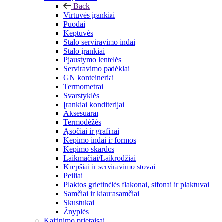
Back
Virtuvės įrankiai
Puodai
Keptuvės
Stalo serviravimo indai
Stalo įrankiai
Pjaustymo lentelės
Serviravimo padėklai
GN konteineriai
Termometrai
Svarstyklės
Įrankiai konditerijai
Aksesuarai
Termodėžės
Ąsočiai ir grafinai
Kepimo indai ir formos
Kepimo skardos
Laikmačiai/Laikrodžiai
Krepšiai ir serviravimo stovai
Peiliai
Plaktos grietinėlės flakonai, sifonai ir plaktuvai
Samčiai ir kiaurasamčiai
Skustukai
Žnyplės
Kaitinimo prietaisai