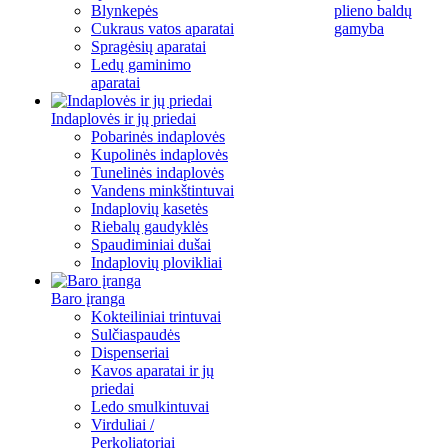
Blynkepės
plieno baldų
Cukraus vatos aparatai
gamyba
Spragėsių aparatai
Ledų gaminimo
aparatai
Indaplovės ir jų priedai
Pobarinės indaplovės
Kupolinės indaplovės
Tunelinės indaplovės
Vandens minkštintuvai
Indaplovių kasetės
Riebalų gaudyklės
Spaudiminiai dušai
Indaplovių plovikliai
Baro įranga
Kokteiliniai trintuvai
Sulčiaspaudės
Dispenseriai
Kavos aparatai ir jų
priedai
Ledo smulkintuvai
Virduliai /
Perkoliatoriai