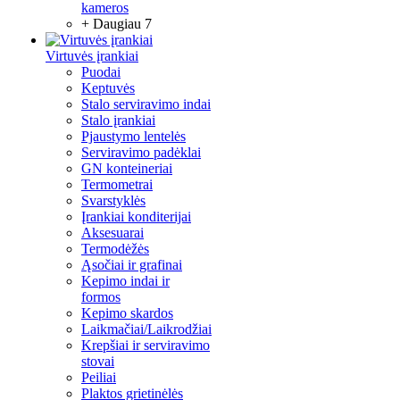
kameros
+ Daugiau 7
Virtuvės įrankiai
Puodai
Keptuvės
Stalo serviravimo indai
Stalo įrankiai
Pjaustymo lentelės
Serviravimo padėklai
GN konteineriai
Termometrai
Svarstyklės
Įrankiai konditerijai
Aksesuarai
Termodėžės
Ąsočiai ir grafinai
Kepimo indai ir
formos
Kepimo skardos
Laikmačiai/Laikrodžiai
Krepšiai ir serviravimo
stovai
Peiliai
Plaktos grietinėlės