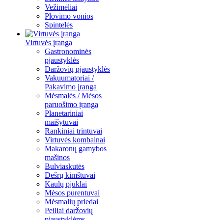
Vežimėliai
Plovimo vonios
Spintelės
Virtuvės įranga
Gastronominės
pjaustyklės
Daržovių pjaustyklės
Vakuumatoriai /
Pakavimo įranga
Mėsmalės / Mėsos
paruošimo įranga
Planetariniai
maišytuvai
Rankiniai trintuvai
Virtuvės kombainai
Makaronų gamybos
mašinos
Bulviaskutės
Dešrų kimštuvai
Kaulų pjūklai
Mėsos purentuvai
Mėsmalių priedai
Peiliai daržovių
pjaustyklėms