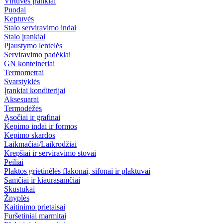
Virtuvės įrankiai
Puodai
Keptuvės
Stalo serviravimo indai
Stalo įrankiai
Pjaustymo lentelės
Serviravimo padėklai
GN konteineriai
Termometrai
Svarstyklės
Įrankiai konditerijai
Aksesuarai
Termodėžės
Ąsočiai ir grafinai
Kepimo indai ir formos
Kepimo skardos
Laikmačiai/Laikrodžiai
Krepšiai ir serviravimo stovai
Peiliai
Plaktos grietinėlės flakonai, sifonai ir plaktuvai
Samčiai ir kiaurasamčiai
Skustukai
Žnyplės
Kaitinimo prietaisai
Furšetiniai marmitai