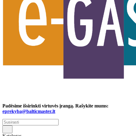
Padėsime išsirinkti virtuvės įrangą. Rašykite mums:
eprekyba@balticmaster.lt
Katalogas