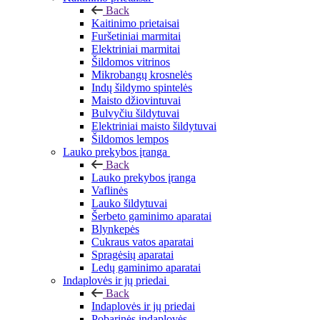
Back
Kaitinimo prietaisai
Furšetiniai marmitai
Elektriniai marmitai
Šildomos vitrinos
Mikrobangų krosnelės
Indų šildymo spintelės
Maisto džiovintuvai
Bulvyčiu šildytuvai
Elektriniai maisto šildytuvai
Šildomos lempos
Lauko prekybos įranga
Back
Lauko prekybos įranga
Vaflinės
Lauko šildytuvai
Šerbeto gaminimo aparatai
Blynkepės
Cukraus vatos aparatai
Spragėsių aparatai
Ledų gaminimo aparatai
Indaplovės ir jų priedai
Back
Indaplovės ir jų priedai
Pobarinės indaplovės