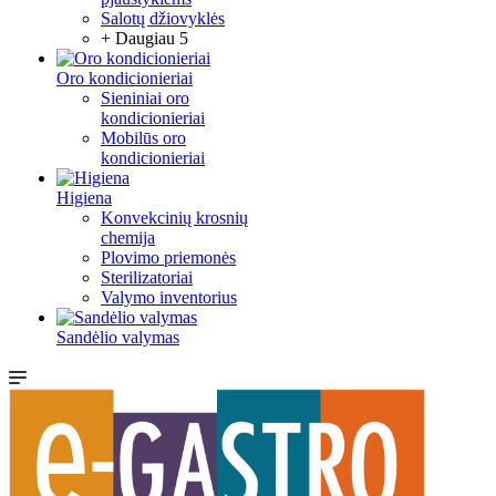
Salotų džiovyklės
+ Daugiau 5
Oro kondicionieriai
Sieniniai oro
kondicionieriai
Mobilūs oro
kondicionieriai
Higiena
Konvekcinių krosnių
chemija
Plovimo priemonės
Sterilizatoriai
Valymo inventorius
Sandėlio valymas