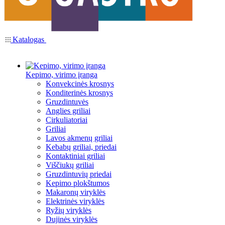
Katalogas
Kepimo, virimo įranga
Konvekcinės krosnys
Konditerinės krosnys
Gruzdintuvės
Anglies griliai
Cirkuliatoriai
Griliai
Lavos akmenų griliai
Kebabų griliai, priedai
Kontaktiniai griliai
Viščiukų griliai
Gruzdintuvių priedai
Kepimo plokštumos
Makaronų viryklės
Elektrinės viryklės
Ryžių viryklės
Dujinės viryklės