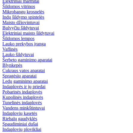
Elektriniai marmitai
Šildomos vitrinos
Mikrobangų krosnelės
Indų šildymo spintelės
Maisto džiovintuvai
Bulvyčiu šildytuvai
Elektriniai maisto šildytuvai
Šildomos lempos
Lauko prekybos įranga
Vaflinės
Lauko šildytuvai
Šerbeto gaminimo aparatai
Blynkepės
Cukraus vatos aparatai
Spragėsių aparatai
Ledų gaminimo aparatai
Indaplovės ir jų priedai
Pobarinės indaplovės
Kupolinės indaplovės
Tunelinės indaplovės
Vandens minkštintuvai
Indaplovių kasetės
Riebalų gaudyklės
Spaudiminiai dušai
Indaplovių plovikliai