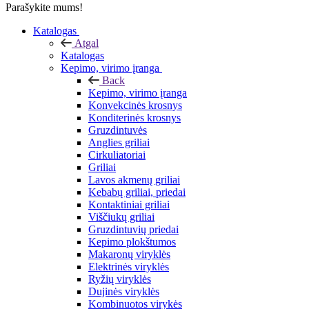
Parašykite mums!
Katalogas
Atgal
Katalogas
Kepimo, virimo įranga
Back
Kepimo, virimo įranga
Konvekcinės krosnys
Konditerinės krosnys
Gruzdintuvės
Anglies griliai
Cirkuliatoriai
Griliai
Lavos akmenų griliai
Kebabų griliai, priedai
Kontaktiniai griliai
Viščiukų griliai
Gruzdintuvių priedai
Kepimo plokštumos
Makaronų viryklės
Elektrinės viryklės
Ryžių viryklės
Dujinės viryklės
Kombinuotos virykės