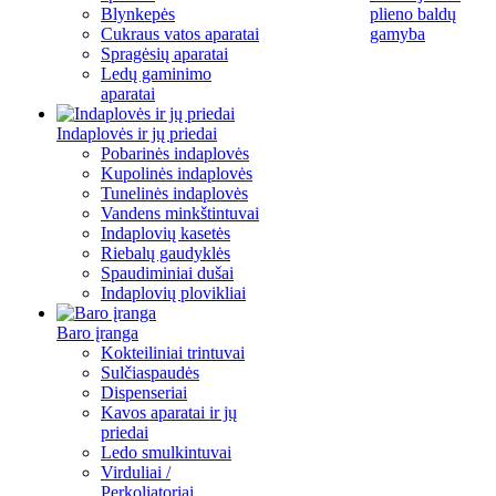
Blynkepės
plieno baldų
Cukraus vatos aparatai
gamyba
Spragėsių aparatai
Ledų gaminimo
aparatai
Indaplovės ir jų priedai
Pobarinės indaplovės
Kupolinės indaplovės
Tunelinės indaplovės
Vandens minkštintuvai
Indaplovių kasetės
Riebalų gaudyklės
Spaudiminiai dušai
Indaplovių plovikliai
Baro įranga
Kokteiliniai trintuvai
Sulčiaspaudės
Dispenseriai
Kavos aparatai ir jų
priedai
Ledo smulkintuvai
Virduliai /
Perkoliatoriai