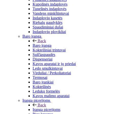
Kupolinės indaplovės
Tunelinės indaplovės
Vandens minkštintuvai
Indaplovių kasetės
Riebalų gaudyklės
Spaudiminiai dušai
Indaplovių plovikliai
Baro įranga
Back
Baro įranga
Kokteiliniai trintuvai
Sulčiaspaudės
Dispenseriai
Kavos aparatai ir jų priedai
Ledo smulkintuvai
Virduliai / Perkoliatoriai
Termosai
Baro įrankiai
Kokteilinės
Ledukų formelės
Kavos malimo aparatai
Įranga picerijoms
Back
Įranga picerijoms