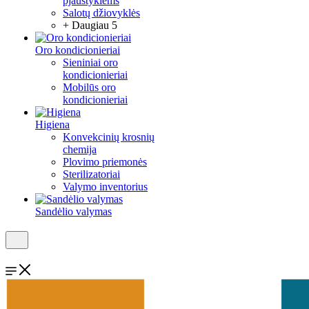
pjaustyklėms
Salotų džiovyklės
+ Daugiau 5
Oro kondicionieriai
Sieniniai oro
kondicionieriai
Mobilūs oro
kondicionieriai
Higiena
Konvekcinių krosnių
chemija
Plovimo priemonės
Sterilizatoriai
Valymo inventorius
Sandėlio valymas