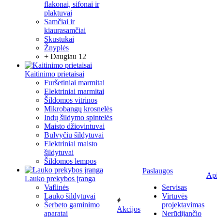
flakonai, sifonai ir
plaktuvai
Samčiai ir
kiaurasamčiai
Skustukai
Žnyplės
+ Daugiau 12
Kaitinimo prietaisai
Furšetiniai marmitai
Elektriniai marmitai
Šildomos vitrinos
Mikrobangų krosnelės
Indų šildymo spintelės
Maisto džiovintuvai
Bulvyčiu šildytuvai
Elektriniai maisto
šildytuvai
Šildomos lempos
Paslaugos
Ap
Lauko prekybos įranga
Vaflinės
Servisas
Lauko šildytuvai
Virtuvės
Šerbeto gaminimo
projektavimas
Akcijos
aparatai
Nerūdijančio