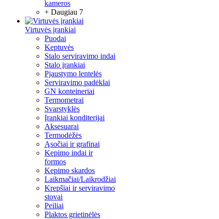
kameros
+ Daugiau 7
Virtuvės įrankiai
Puodai
Keptuvės
Stalo serviravimo indai
Stalo įrankiai
Pjaustymo lentelės
Serviravimo padėklai
GN konteineriai
Termometrai
Svarstyklės
Įrankiai konditerijai
Aksesuarai
Termodėžės
Ąsočiai ir grafinai
Kepimo indai ir
formos
Kepimo skardos
Laikmačiai/Laikrodžiai
Krepšiai ir serviravimo
stovai
Peiliai
Plaktos grietinėlės