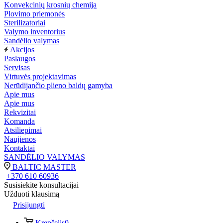
Konvekcinių krosnių chemija
Plovimo priemonės
Sterilizatoriai
Valymo inventorius
Sandėlio valymas
Akcijos
Paslaugos
Servisas
Virtuvės projektavimas
Nerūdijančio plieno baldų gamyba
Apie mus
Apie mus
Rekvizitai
Komanda
Atsiliepimai
Naujienos
Kontaktai
SANDĖLIO VALYMAS
BALTIC MASTER
+370 610 60936
Susisiekite konsultacijai
Užduoti klausimą
Prisijungti
Krepšelis
0