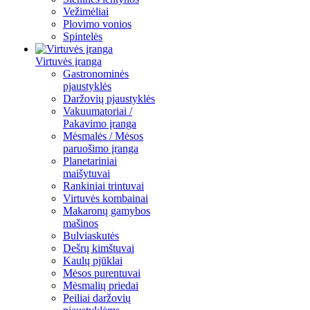
Vežimėliai
Plovimo vonios
Spintelės
Virtuvės įranga
Gastronominės
pjaustyklės
Daržovių pjaustyklės
Vakuumatoriai /
Pakavimo įranga
Mėsmalės / Mėsos
paruošimo įranga
Planetariniai
maišytuvai
Rankiniai trintuvai
Virtuvės kombainai
Makaronų gamybos
mašinos
Bulviaskutės
Dešrų kimštuvai
Kaulų pjūklai
Mėsos purentuvai
Mėsmalių priedai
Peiliai daržovių