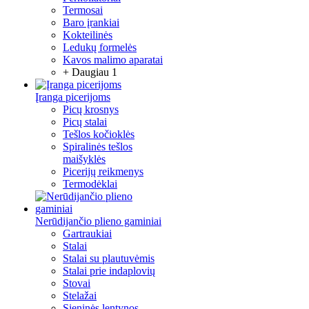
Termosai
Baro įrankiai
Kokteilinės
Ledukų formelės
Kavos malimo aparatai
+ Daugiau 1
Įranga picerijoms
Picų krosnys
Picų stalai
Tešlos kočioklės
Spiralinės tešlos
maišyklės
Picerijų reikmenys
Termodėklai
Nerūdijančio plieno gaminiai
Gartraukiai
Stalai
Stalai su plautuvėmis
Stalai prie indaplovių
Stovai
Stelažai
Sieninės lentynos