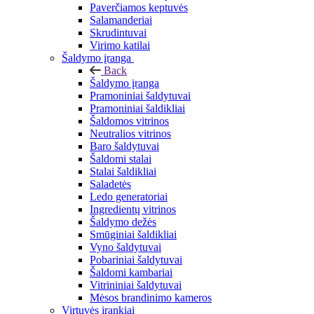
Paverčiamos keptuvės
Salamanderiai
Skrudintuvai
Virimo katilai
Šaldymo įranga
Back
Šaldymo įranga
Pramoniniai šaldytuvai
Pramoniniai šaldikliai
Šaldomos vitrinos
Neutralios vitrinos
Baro šaldytuvai
Šaldomi stalai
Stalai šaldikliai
Saladetės
Ledo generatoriai
Ingredientų vitrinos
Šaldymo dežės
Smūginiai šaldikliai
Vyno šaldytuvai
Pobariniai šaldytuvai
Šaldomi kambariai
Vitrininiai šaldytuvai
Mėsos brandinimo kameros
Virtuvės įrankiai