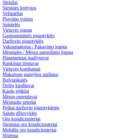
Stelažai
Sieninės lentynos
Vežimėliai
Plovimo vonios
Spintelės
Virtuvės įranga
Gastronominės pjaustyklės
Daržovių pjaustyklės
Vakuumatoriai / Pakavimo įranga
Mėsmalės / Mėsos paruošimo įranga
Planetariniai maišytuvai
Rankiniai trintuvai
Virtuvės kombainai
Makaronų gamybos mašinos
Bulviaskutės
Dešrų kimštuvai
Kaulų pjūklai
Mėsos purentuvai
Mėsmalių priedai
Peiliai daržovių pjaustyklėms
Salotų džiovyklės
Oro kondicionieriai
Sieniniai oro kondicionieriai
Mobilūs oro kondicionieriai
Higiena