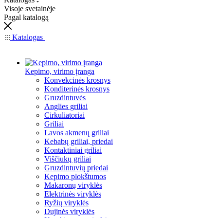
Visoje svetainėje
Pagal katalogą
Katalogas
Kepimo, virimo įranga
Konvekcinės krosnys
Konditerinės krosnys
Gruzdintuvės
Anglies griliai
Cirkuliatoriai
Griliai
Lavos akmenų griliai
Kebabų griliai, priedai
Kontaktiniai griliai
Viščiukų griliai
Gruzdintuvių priedai
Kepimo plokštumos
Makaronų viryklės
Elektrinės viryklės
Ryžių viryklės
Dujinės viryklės