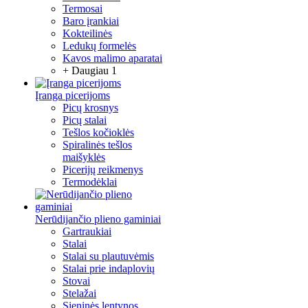
Termosai
Baro įrankiai
Kokteilinės
Ledukų formelės
Kavos malimo aparatai
+ Daugiau 1
Įranga picerijoms
Picų krosnys
Picų stalai
Tešlos kočioklės
Spiralinės tešlos
maišyklės
Picerijų reikmenys
Termodėklai
Nerūdijančio plieno gaminiai
Gartraukiai
Stalai
Stalai su plautuvėmis
Stalai prie indaplovių
Stovai
Stelažai
Sieninės lentynos