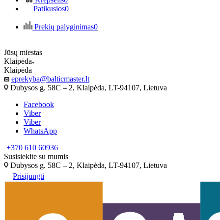
Patikusios
0
Prekių palyginimas
0
Jūsų miestas
Klaipėda
Klaipėda
eprekyba@balticmaster.lt
Dubysos g. 58C – 2, Klaipėda, LT-94107, Lietuva
Facebook
Viber
Viber
WhatsApp
+370 610 60936
Susisiekite su mumis
Dubysos g. 58C – 2, Klaipėda, LT-94107, Lietuva
Prisijungti