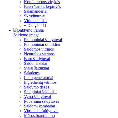
Kombinuotos virykės
Paverčiamos keptuvės
Salamanderiai
Skrudintuvai
Virimo katilai
+ Daugiau 11
Šaldymo įranga
Pramoniniai šaldytuvai
Pramoniniai šaldikliai
Šaldomos vitrinos
Neutralios vitrinos
Baro šaldytuvai
Šaldomi stalai
Stalai šaldikliai
Saladetės
Ledo generatoriai
Ingredientų vitrinos
Šaldymo dežės
Smūginiai šaldikliai
Vyno šaldytuvai
Pobariniai šaldytuvai
Šaldomi kambariai
Vitrininiai šaldytuvai
Mėsos brandinimo