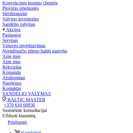
Konvekcinių krosnių chemija
Plovimo priemonės
Sterilizatoriai
Valymo inventorius
Sandėlio valymas
Akcijos
Paslaugos
Servisas
Virtuvės projektavimas
Nerūdijančio plieno baldų gamyba
Apie mus
Apie mus
Rekvizitai
Komanda
Atsiliepimai
Naujienos
Kontaktai
SANDĖLIO VALYMAS
BALTIC MASTER
+370 610 60936
Susisiekite konsultacijai
Užduoti klausimą
Prisijungti
Krepšelis
0