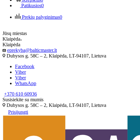
Patikusios
0
Prekių palyginimas
0
Jūsų miestas
Klaipėda
Klaipėda
eprekyba@balticmaster.lt
Dubysos g. 58C – 2, Klaipėda, LT-94107, Lietuva
Facebook
Viber
Viber
WhatsApp
+370 610 60936
Susisiekite su mumis
Dubysos g. 58C – 2, Klaipėda, LT-94107, Lietuva
Prisijungti