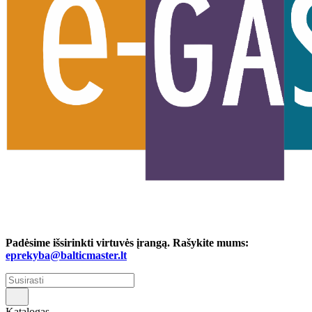
Padėsime išsirinkti virtuvės įrangą. Rašykite mums:
eprekyba@balticmaster.lt
Katalogas