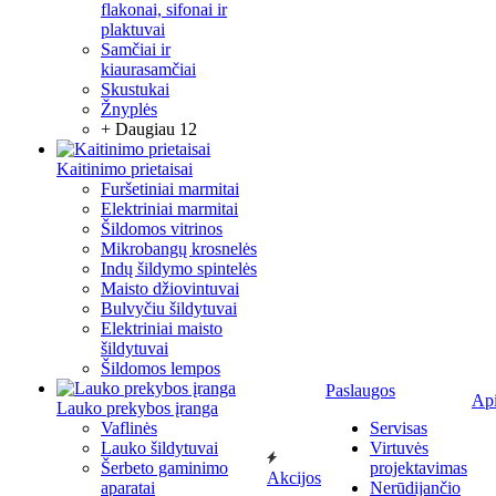
flakonai, sifonai ir
plaktuvai
Samčiai ir
kiaurasamčiai
Skustukai
Žnyplės
+ Daugiau 12
Kaitinimo prietaisai
Furšetiniai marmitai
Elektriniai marmitai
Šildomos vitrinos
Mikrobangų krosnelės
Indų šildymo spintelės
Maisto džiovintuvai
Bulvyčiu šildytuvai
Elektriniai maisto
šildytuvai
Šildomos lempos
Paslaugos
Ap
Lauko prekybos įranga
Vaflinės
Servisas
Lauko šildytuvai
Virtuvės
Šerbeto gaminimo
projektavimas
Akcijos
aparatai
Nerūdijančio