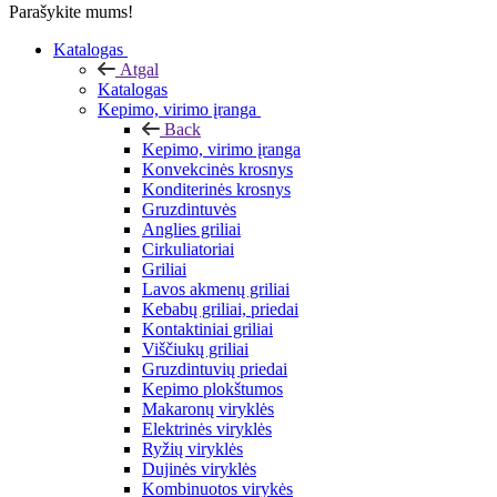
Parašykite mums!
Katalogas
Atgal
Katalogas
Kepimo, virimo įranga
Back
Kepimo, virimo įranga
Konvekcinės krosnys
Konditerinės krosnys
Gruzdintuvės
Anglies griliai
Cirkuliatoriai
Griliai
Lavos akmenų griliai
Kebabų griliai, priedai
Kontaktiniai griliai
Viščiukų griliai
Gruzdintuvių priedai
Kepimo plokštumos
Makaronų viryklės
Elektrinės viryklės
Ryžių viryklės
Dujinės viryklės
Kombinuotos virykės