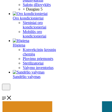
pjaustyklėms
Salotų džiovyklės
+ Daugiau 5
Oro kondicionieriai
Sieniniai oro
kondicionieriai
Mobilūs oro
kondicionieriai
Higiena
Konvekcinių krosnių
chemija
Plovimo priemonės
Sterilizatoriai
Valymo inventorius
Sandėlio valymas