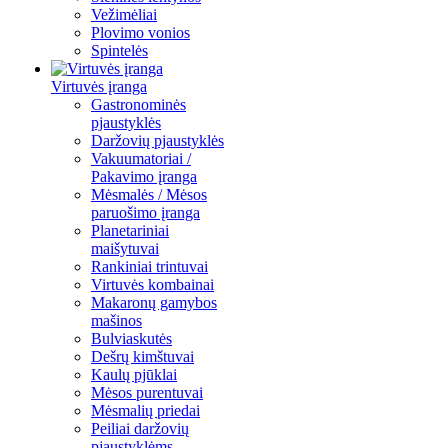
Vežimėliai
Plovimo vonios
Spintelės
Virtuvės įranga
Gastronominės
pjaustyklės
Daržovių pjaustyklės
Vakuumatoriai /
Pakavimo įranga
Mėsmalės / Mėsos
paruošimo įranga
Planetariniai
maišytuvai
Rankiniai trintuvai
Virtuvės kombainai
Makaronų gamybos
mašinos
Bulviaskutės
Dešrų kimštuvai
Kaulų pjūklai
Mėsos purentuvai
Mėsmalių priedai
Peiliai daržovių
pjaustyklėms