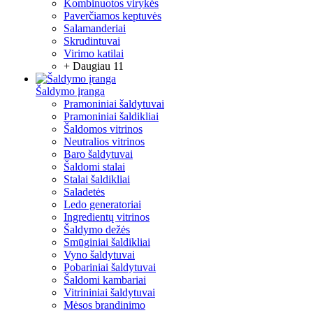
Kombinuotos virykės
Paverčiamos keptuvės
Salamanderiai
Skrudintuvai
Virimo katilai
+ Daugiau 11
Šaldymo įranga
Pramoniniai šaldytuvai
Pramoniniai šaldikliai
Šaldomos vitrinos
Neutralios vitrinos
Baro šaldytuvai
Šaldomi stalai
Stalai šaldikliai
Saladetės
Ledo generatoriai
Ingredientų vitrinos
Šaldymo dežės
Smūginiai šaldikliai
Vyno šaldytuvai
Pobariniai šaldytuvai
Šaldomi kambariai
Vitrininiai šaldytuvai
Mėsos brandinimo