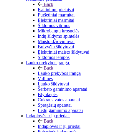
Back
Kaitinimo prietaisai
Furšetiniai marmitai
Elektriniai marmitai
Šildomos vitrinos
Mikrobangų krosnelės
Indų šildymo spintelės
Maisto džiovintuvai
Bulvyčiu šildytuvai
Elektriniai maisto šildytuvai
Šildomos lempos
Lauko prekybos įranga
Back
Lauko prekybos įranga
Vaflinės
Lauko šildytuvai
Šerbeto gaminimo aparatai
Blynkepės
Cukraus vatos aparatai
Spragėsių aparatai
Ledų gaminimo aparatai
Indaplovės ir jų priedai
Back
Indaplovės ir jų priedai
Pobarinės indaplovės