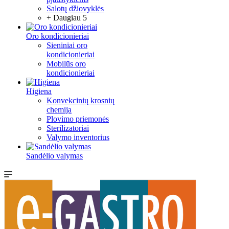
Salotų džiovyklės
+ Daugiau 5
Oro kondicionieriai
Sieniniai oro
kondicionieriai
Mobilūs oro
kondicionieriai
Higiena
Konvekcinių krosnių
chemija
Plovimo priemonės
Sterilizatoriai
Valymo inventorius
Sandėlio valymas