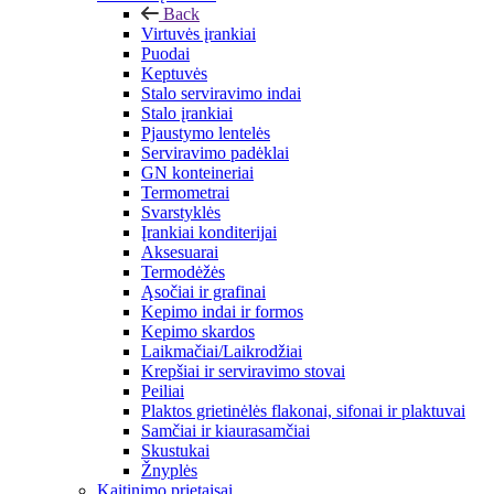
Back
Virtuvės įrankiai
Puodai
Keptuvės
Stalo serviravimo indai
Stalo įrankiai
Pjaustymo lentelės
Serviravimo padėklai
GN konteineriai
Termometrai
Svarstyklės
Įrankiai konditerijai
Aksesuarai
Termodėžės
Ąsočiai ir grafinai
Kepimo indai ir formos
Kepimo skardos
Laikmačiai/Laikrodžiai
Krepšiai ir serviravimo stovai
Peiliai
Plaktos grietinėlės flakonai, sifonai ir plaktuvai
Samčiai ir kiaurasamčiai
Skustukai
Žnyplės
Kaitinimo prietaisai