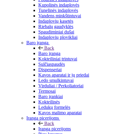
Kupolinės indaplovės
Tunelinės indaplovės
Vandens minkštintuvai
Indaplovių kasetės
Riebalų gaudyklės
Spaudiminiai dušai
Indaplovių plovikliai
Baro įranga
Back
Baro įranga
Kokteiliniai trintuvai
Sulčiaspaudės
Dispenseriai
Kavos aparatai ir jų priedai
Ledo smulkintuvai
Virduliai / Perkoliatoriai
Termosai
Baro įrankiai
Kokteilinės
Ledukų formelės
Kavos malimo aparatai
Įranga picerijoms
Back
Įranga picerijoms