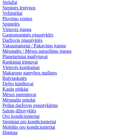
Stelažai
Sieninės lentynos
Vežimėliai
Plovimo vonios
Spintelės
Virtuvės įranga
Gastronominės pjaustyklės
Daržovių pjaustyklės
Vakuumatoriai / Pakavimo įranga
Mėsmalės / Mėsos paruošimo įranga
Planetariniai maišytuvai
Rankiniai trintuvai
Virtuvės kombainai
Makaronų gamybos mašinos
Bulviaskutės
Dešrų kimštuvai
Kaulų pjūklai
Mėsos purentuvai
Mėsmalių priedai
Peiliai daržovių pjaustyklėms
Salotų džiovyklės
Oro kondicionieriai
Sieniniai oro kondicionieriai
Mobilūs oro kondicionieriai
Higiena