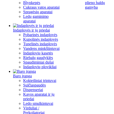
Blynkepės
plieno baldų
Cukraus vatos aparatai
gamyba
Spragėsių aparatai
Ledų gaminimo
aparatai
Indaplovės ir jų priedai
Pobarinės indaplovės
Kupolinės indaplovės
Tunelinės indaplovės
Vandens minkštintuvai
Indaplovių kasetės
Riebalų gaudyklės
Spaudiminiai dušai
Indaplovių plovikliai
Baro įranga
Kokteiliniai trintuvai
Sulčiaspaudės
Dispenseriai
Kavos aparatai ir jų
priedai
Ledo smulkintuvai
Virduliai /
Perkoliatoriai