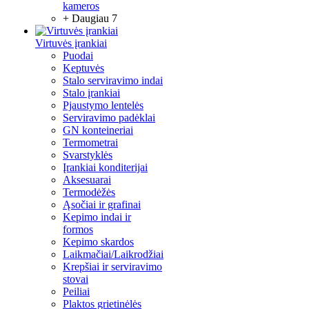
kameros
+ Daugiau 7
Virtuvės įrankiai
Puodai
Keptuvės
Stalo serviravimo indai
Stalo įrankiai
Pjaustymo lentelės
Serviravimo padėklai
GN konteineriai
Termometrai
Svarstyklės
Įrankiai konditerijai
Aksesuarai
Termodėžės
Ąsočiai ir grafinai
Kepimo indai ir
formos
Kepimo skardos
Laikmačiai/Laikrodžiai
Krepšiai ir serviravimo
stovai
Peiliai
Plaktos grietinėlės