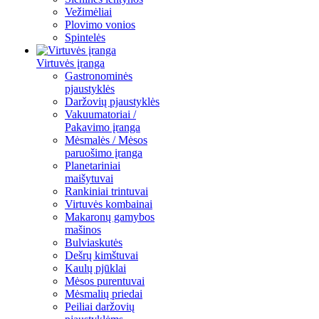
Vežimėliai
Plovimo vonios
Spintelės
Virtuvės įranga
Gastronominės
pjaustyklės
Daržovių pjaustyklės
Vakuumatoriai /
Pakavimo įranga
Mėsmalės / Mėsos
paruošimo įranga
Planetariniai
maišytuvai
Rankiniai trintuvai
Virtuvės kombainai
Makaronų gamybos
mašinos
Bulviaskutės
Dešrų kimštuvai
Kaulų pjūklai
Mėsos purentuvai
Mėsmalių priedai
Peiliai daržovių