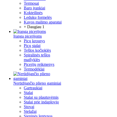
Termosai
Baro įrankiai
Kokteilinės
Ledukų formelės
Kavos malimo aparatai
+ Daugiau 1
Įranga picerijoms
Picų krosnys
Picų stalai
Tešlos kočioklės
Spiralinės tešlos
maišyklės
Picerijų reikmenys
Termodėklai
Nerūdijančio plieno gaminiai
Gartraukiai
Stalai
Stalai su plautuvėmis
Stalai prie indaplovių
Stovai
Stelažai
Sieninės lentynos