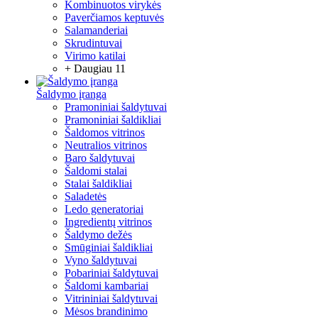
Kombinuotos virykės
Paverčiamos keptuvės
Salamanderiai
Skrudintuvai
Virimo katilai
+ Daugiau 11
Šaldymo įranga
Pramoniniai šaldytuvai
Pramoniniai šaldikliai
Šaldomos vitrinos
Neutralios vitrinos
Baro šaldytuvai
Šaldomi stalai
Stalai šaldikliai
Saladetės
Ledo generatoriai
Ingredientų vitrinos
Šaldymo dežės
Smūginiai šaldikliai
Vyno šaldytuvai
Pobariniai šaldytuvai
Šaldomi kambariai
Vitrininiai šaldytuvai
Mėsos brandinimo