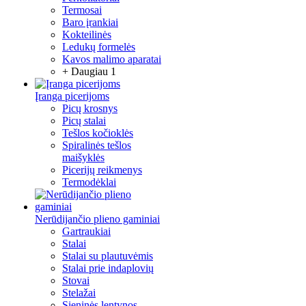
Termosai
Baro įrankiai
Kokteilinės
Ledukų formelės
Kavos malimo aparatai
+ Daugiau 1
Įranga picerijoms
Picų krosnys
Picų stalai
Tešlos kočioklės
Spiralinės tešlos
maišyklės
Picerijų reikmenys
Termodėklai
Nerūdijančio plieno gaminiai
Gartraukiai
Stalai
Stalai su plautuvėmis
Stalai prie indaplovių
Stovai
Stelažai
Sieninės lentynos