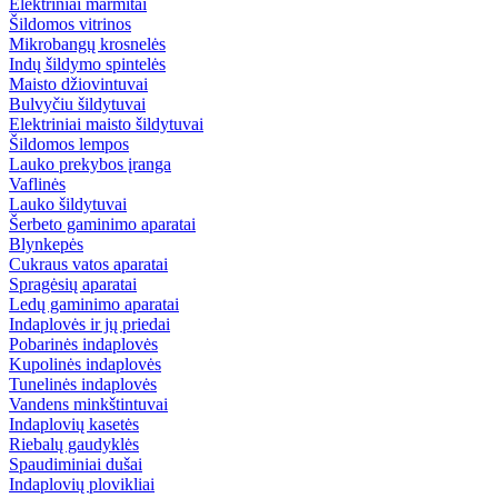
Elektriniai marmitai
Šildomos vitrinos
Mikrobangų krosnelės
Indų šildymo spintelės
Maisto džiovintuvai
Bulvyčiu šildytuvai
Elektriniai maisto šildytuvai
Šildomos lempos
Lauko prekybos įranga
Vaflinės
Lauko šildytuvai
Šerbeto gaminimo aparatai
Blynkepės
Cukraus vatos aparatai
Spragėsių aparatai
Ledų gaminimo aparatai
Indaplovės ir jų priedai
Pobarinės indaplovės
Kupolinės indaplovės
Tunelinės indaplovės
Vandens minkštintuvai
Indaplovių kasetės
Riebalų gaudyklės
Spaudiminiai dušai
Indaplovių plovikliai