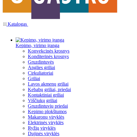
Katalogas
Kepimo, virimo įranga
Konvekcinės krosnys
Konditerinės krosnys
Gruzdintuvės
Anglies griliai
Cirkuliatoriai
Griliai
Lavos akmenų griliai
Kebabų griliai, priedai
Kontaktiniai griliai
Viščiukų griliai
Gruzdintuvių priedai
Kepimo plokštumos
Makaronų viryklės
Elektrinės viryklės
Ryžių viryklės
Dujinės viryklės