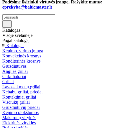
Padėsime išsirinkti virtuvės įrangą. Rašykite mums:
eprekyba@balticmaster.lt
Katalogas
Visoje svetainėje
Pagal katalogą
Katalogas
Kepimo, virimo įranga
Konvekcinės krosnys
Konditerinės krosnys
Gruzdintuvės
Anglies griliai
Cirkuliatoriai
Griliai
Lavos akmenų griliai
Kebabų griliai, priedai
Kontaktiniai griliai
Viščiukų griliai
Gruzdintuvių priedai
Kepimo plokštumos
Makaronų viryklės
Elektrinės viryklės
Ryžių viryklės