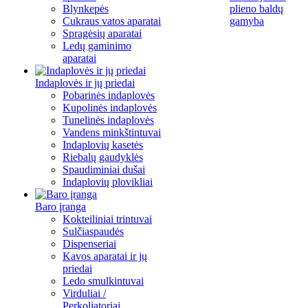
Blynkepės
plieno baldų
Cukraus vatos aparatai
gamyba
Spragėsių aparatai
Ledų gaminimo
aparatai
Indaplovės ir jų priedai
Pobarinės indaplovės
Kupolinės indaplovės
Tunelinės indaplovės
Vandens minkštintuvai
Indaplovių kasetės
Riebalų gaudyklės
Spaudiminiai dušai
Indaplovių plovikliai
Baro įranga
Kokteiliniai trintuvai
Sulčiaspaudės
Dispenseriai
Kavos aparatai ir jų
priedai
Ledo smulkintuvai
Virduliai /
Perkoliatoriai