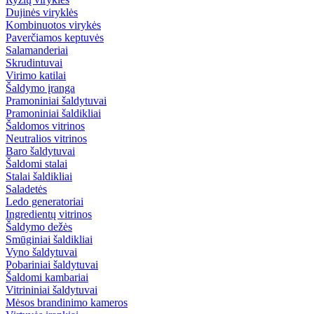
Dujinės viryklės
Kombinuotos virykės
Paverčiamos keptuvės
Salamanderiai
Skrudintuvai
Virimo katilai
Šaldymo įranga
Pramoniniai šaldytuvai
Pramoniniai šaldikliai
Šaldomos vitrinos
Neutralios vitrinos
Baro šaldytuvai
Šaldomi stalai
Stalai šaldikliai
Saladetės
Ledo generatoriai
Ingredientų vitrinos
Šaldymo dežės
Smūginiai šaldikliai
Vyno šaldytuvai
Pobariniai šaldytuvai
Šaldomi kambariai
Vitrininiai šaldytuvai
Mėsos brandinimo kameros