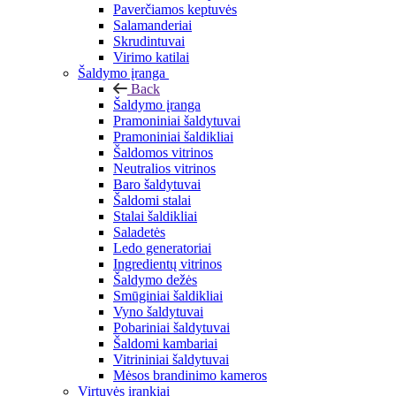
Paverčiamos keptuvės
Salamanderiai
Skrudintuvai
Virimo katilai
Šaldymo įranga
Back
Šaldymo įranga
Pramoniniai šaldytuvai
Pramoniniai šaldikliai
Šaldomos vitrinos
Neutralios vitrinos
Baro šaldytuvai
Šaldomi stalai
Stalai šaldikliai
Saladetės
Ledo generatoriai
Ingredientų vitrinos
Šaldymo dežės
Smūginiai šaldikliai
Vyno šaldytuvai
Pobariniai šaldytuvai
Šaldomi kambariai
Vitrininiai šaldytuvai
Mėsos brandinimo kameros
Virtuvės įrankiai