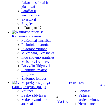
flakonai, sifonai ir
plaktuvai
Samčiai ir
kiaurasamčiai
Skustukai
Žnyplės
+ Daugiau 12
Kaitinimo prietaisai
Furšetiniai marmitai
Elektriniai marmitai
Šildomos vitrinos
Mikrobangų krosnelės
Indų šildymo spintelės
Maisto džiovintuvai
Bulvyčiu šildytuvai
Elektriniai maisto
šildytuvai
Šildomos lempos
Paslaugos
Ap
Lauko prekybos įranga
Vaflinės
Servisas
Lauko šildytuvai
Virtuvės
Šerbeto gaminimo
projektavimas
Akcijos
aparatai
Nerūdijančio