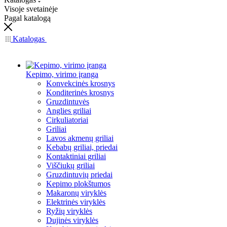
Visoje svetainėje
Pagal katalogą
Katalogas
Kepimo, virimo įranga
Konvekcinės krosnys
Konditerinės krosnys
Gruzdintuvės
Anglies griliai
Cirkuliatoriai
Griliai
Lavos akmenų griliai
Kebabų griliai, priedai
Kontaktiniai griliai
Viščiukų griliai
Gruzdintuvių priedai
Kepimo plokštumos
Makaronų viryklės
Elektrinės viryklės
Ryžių viryklės
Dujinės viryklės