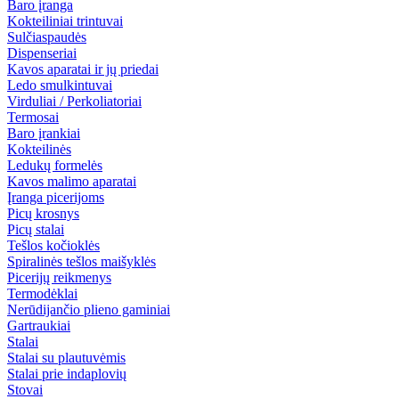
Baro įranga
Kokteiliniai trintuvai
Sulčiaspaudės
Dispenseriai
Kavos aparatai ir jų priedai
Ledo smulkintuvai
Virduliai / Perkoliatoriai
Termosai
Baro įrankiai
Kokteilinės
Ledukų formelės
Kavos malimo aparatai
Įranga picerijoms
Picų krosnys
Picų stalai
Tešlos kočioklės
Spiralinės tešlos maišyklės
Picerijų reikmenys
Termodėklai
Nerūdijančio plieno gaminiai
Gartraukiai
Stalai
Stalai su plautuvėmis
Stalai prie indaplovių
Stovai