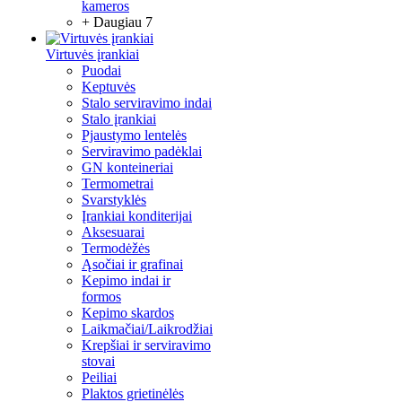
kameros
+ Daugiau 7
Virtuvės įrankiai
Puodai
Keptuvės
Stalo serviravimo indai
Stalo įrankiai
Pjaustymo lentelės
Serviravimo padėklai
GN konteineriai
Termometrai
Svarstyklės
Įrankiai konditerijai
Aksesuarai
Termodėžės
Ąsočiai ir grafinai
Kepimo indai ir
formos
Kepimo skardos
Laikmačiai/Laikrodžiai
Krepšiai ir serviravimo
stovai
Peiliai
Plaktos grietinėlės