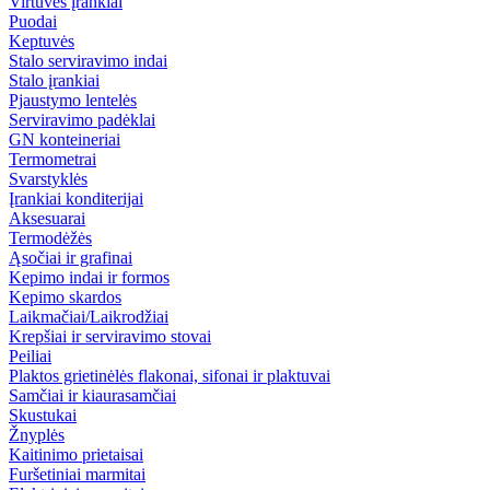
Virtuvės įrankiai
Puodai
Keptuvės
Stalo serviravimo indai
Stalo įrankiai
Pjaustymo lentelės
Serviravimo padėklai
GN konteineriai
Termometrai
Svarstyklės
Įrankiai konditerijai
Aksesuarai
Termodėžės
Ąsočiai ir grafinai
Kepimo indai ir formos
Kepimo skardos
Laikmačiai/Laikrodžiai
Krepšiai ir serviravimo stovai
Peiliai
Plaktos grietinėlės flakonai, sifonai ir plaktuvai
Samčiai ir kiaurasamčiai
Skustukai
Žnyplės
Kaitinimo prietaisai
Furšetiniai marmitai