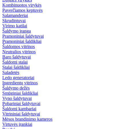
Kombinuotos virykės
Paverčiamos keptuvės
Salamanderiai
Skrudintuvai
Virimo katilai
Šaldymo įranga
Pramoniniai šaldytuvai
Pramoniniai šaldikliai
Šaldomos vitrinos
Neutralios vitrinos
Baro šaldytuvai
Šaldomi stalai
Stalai šaldikliai
Saladetės
Ledo generatoriai
Ingredientų vitrinos
Šaldymo dežės
Smūginiai šaldikliai
Vyno šaldytuvai
Pobariniai šaldytuvai
Šaldomi kambariai
Vitrininiai šaldytuvai
Mėsos brandinimo kameros
Virtuvės įrankiai