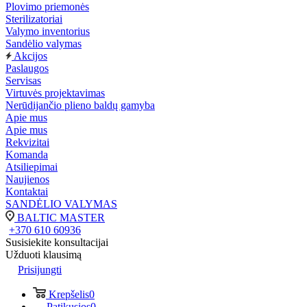
Plovimo priemonės
Sterilizatoriai
Valymo inventorius
Sandėlio valymas
Akcijos
Paslaugos
Servisas
Virtuvės projektavimas
Nerūdijančio plieno baldų gamyba
Apie mus
Apie mus
Rekvizitai
Komanda
Atsiliepimai
Naujienos
Kontaktai
SANDĖLIO VALYMAS
BALTIC MASTER
+370 610 60936
Susisiekite konsultacijai
Užduoti klausimą
Prisijungti
Krepšelis
0
Patikusios
0