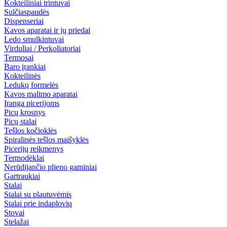
Kokteiliniai trintuvai
Sulčiaspaudės
Dispenseriai
Kavos aparatai ir jų priedai
Ledo smulkintuvai
Virduliai / Perkoliatoriai
Termosai
Baro įrankiai
Kokteilinės
Ledukų formelės
Kavos malimo aparatai
Įranga picerijoms
Picų krosnys
Picų stalai
Tešlos kočioklės
Spiralinės tešlos maišyklės
Picerijų reikmenys
Termodėklai
Nerūdijančio plieno gaminiai
Gartraukiai
Stalai
Stalai su plautuvėmis
Stalai prie indaplovių
Stovai
Stelažai