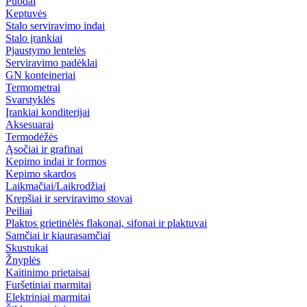
Puodai
Keptuvės
Stalo serviravimo indai
Stalo įrankiai
Pjaustymo lentelės
Serviravimo padėklai
GN konteineriai
Termometrai
Svarstyklės
Įrankiai konditerijai
Aksesuarai
Termodėžės
Ąsočiai ir grafinai
Kepimo indai ir formos
Kepimo skardos
Laikmačiai/Laikrodžiai
Krepšiai ir serviravimo stovai
Peiliai
Plaktos grietinėlės flakonai, sifonai ir plaktuvai
Samčiai ir kiaurasamčiai
Skustukai
Žnyplės
Kaitinimo prietaisai
Furšetiniai marmitai
Elektriniai marmitai