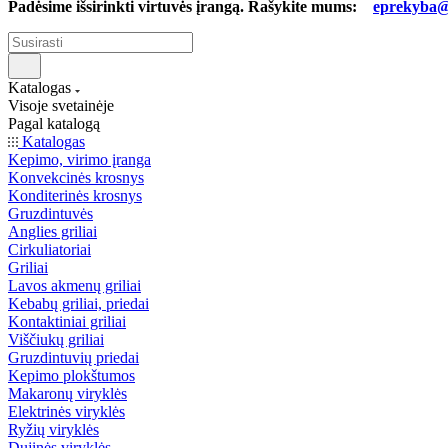
Padėsime išsirinkti virtuvės įrangą. Rašykite mums:
eprekyba@b
Katalogas
Visoje svetainėje
Pagal katalogą
Katalogas
Kepimo, virimo įranga
Konvekcinės krosnys
Konditerinės krosnys
Gruzdintuvės
Anglies griliai
Cirkuliatoriai
Griliai
Lavos akmenų griliai
Kebabų griliai, priedai
Kontaktiniai griliai
Viščiukų griliai
Gruzdintuvių priedai
Kepimo plokštumos
Makaronų viryklės
Elektrinės viryklės
Ryžių viryklės
Dujinės viryklės