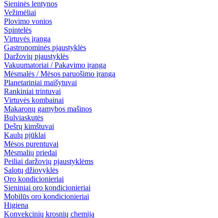
Sieninės lentynos
Vežimėliai
Plovimo vonios
Spintelės
Virtuvės įranga
Gastronominės pjaustyklės
Daržovių pjaustyklės
Vakuumatoriai / Pakavimo įranga
Mėsmalės / Mėsos paruošimo įranga
Planetariniai maišytuvai
Rankiniai trintuvai
Virtuvės kombainai
Makaronų gamybos mašinos
Bulviaskutės
Dešrų kimštuvai
Kaulų pjūklai
Mėsos purentuvai
Mėsmalių priedai
Peiliai daržovių pjaustyklėms
Salotų džiovyklės
Oro kondicionieriai
Sieniniai oro kondicionieriai
Mobilūs oro kondicionieriai
Higiena
Konvekcinių krosnių chemija