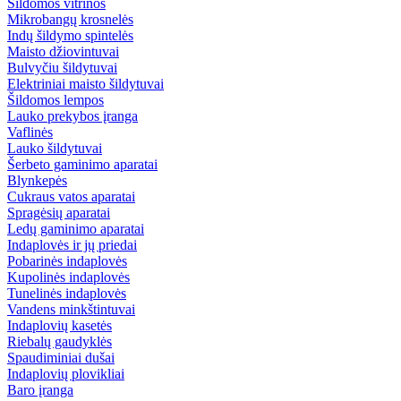
Šildomos vitrinos
Mikrobangų krosnelės
Indų šildymo spintelės
Maisto džiovintuvai
Bulvyčiu šildytuvai
Elektriniai maisto šildytuvai
Šildomos lempos
Lauko prekybos įranga
Vaflinės
Lauko šildytuvai
Šerbeto gaminimo aparatai
Blynkepės
Cukraus vatos aparatai
Spragėsių aparatai
Ledų gaminimo aparatai
Indaplovės ir jų priedai
Pobarinės indaplovės
Kupolinės indaplovės
Tunelinės indaplovės
Vandens minkštintuvai
Indaplovių kasetės
Riebalų gaudyklės
Spaudiminiai dušai
Indaplovių plovikliai
Baro įranga