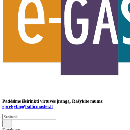
Padėsime išsirinkti virtuvės įrangą. Rašykite mums:
eprekyba@balticmaster.lt
Katalogas