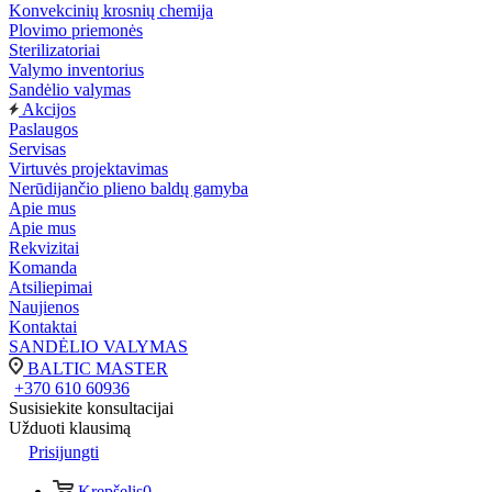
Konvekcinių krosnių chemija
Plovimo priemonės
Sterilizatoriai
Valymo inventorius
Sandėlio valymas
Akcijos
Paslaugos
Servisas
Virtuvės projektavimas
Nerūdijančio plieno baldų gamyba
Apie mus
Apie mus
Rekvizitai
Komanda
Atsiliepimai
Naujienos
Kontaktai
SANDĖLIO VALYMAS
BALTIC MASTER
+370 610 60936
Susisiekite konsultacijai
Užduoti klausimą
Prisijungti
Krepšelis
0