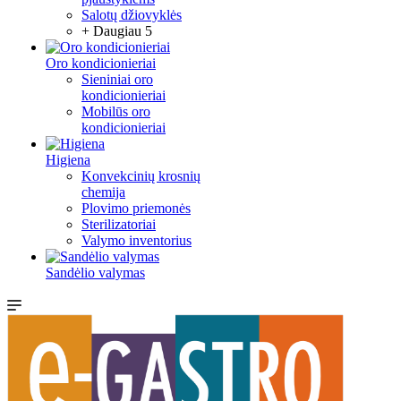
Salotų džiovyklės
+ Daugiau 5
Oro kondicionieriai
Sieniniai oro
kondicionieriai
Mobilūs oro
kondicionieriai
Higiena
Konvekcinių krosnių
chemija
Plovimo priemonės
Sterilizatoriai
Valymo inventorius
Sandėlio valymas