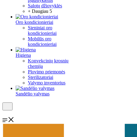
pjaustyklėms
Salotų džiovyklės
+ Daugiau 5
Oro kondicionieriai
Sieniniai oro
kondicionieriai
Mobilūs oro
kondicionieriai
Higiena
Konvekcinių krosnių
chemija
Plovimo priemonės
Sterilizatoriai
Valymo inventorius
Sandėlio valymas