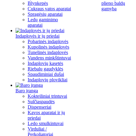
Blynkepės
plieno baldų
Cukraus vatos aparatai
gamyba
Spragėsių aparatai
Ledų gaminimo
aparatai
Indaplovės ir jų priedai
Pobarinės indaplovės
Kupolinės indaplovės
Tunelinės indaplovės
Vandens minkštintuvai
Indaplovių kasetės
Riebalų gaudyklės
Spaudiminiai dušai
Indaplovių plovikliai
Baro įranga
Kokteiliniai trintuvai
Sulčiaspaudės
Dispenseriai
Kavos aparatai ir jų
priedai
Ledo smulkintuvai
Virduliai /
Perkoliatoriai