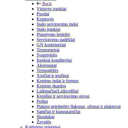
Back
Virtuvės įrankiai
Puodai
Keptuvės
Stalo serviravimo indai
Stalo įrankiai
Pjaustymo lentelės
Serviravimo padėklai
GN konteineriai
Termometrai
Svarstyklės
Įrankiai konditerijai
Aksesuarai
Termodėžės
Ąsočiai ir grafinai
Kepimo indai ir formos
Kepimo skardos
Laikmačiai/Laikrodžiai
Krepšiai ir serviravimo stovai
Peiliai
Plaktos grietinėlės flakonai, sifonai ir plaktuvai
Samčiai ir kiaurasamčiai
Skustukai
Žnyplės
Kaitinimo prietaisai