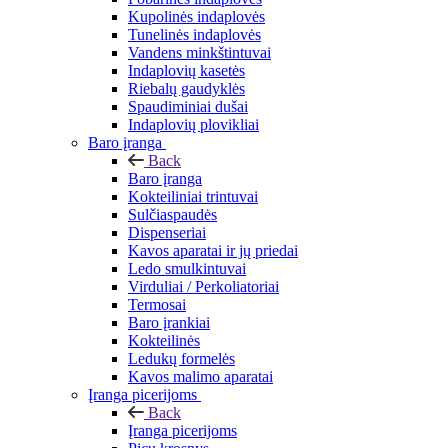
Kupolinės indaplovės
Tunelinės indaplovės
Vandens minkštintuvai
Indaplovių kasetės
Riebalų gaudyklės
Spaudiminiai dušai
Indaplovių plovikliai
Baro įranga
Back
Baro įranga
Kokteiliniai trintuvai
Sulčiaspaudės
Dispenseriai
Kavos aparatai ir jų priedai
Ledo smulkintuvai
Virduliai / Perkoliatoriai
Termosai
Baro įrankiai
Kokteilinės
Ledukų formelės
Kavos malimo aparatai
Įranga picerijoms
Back
Įranga picerijoms