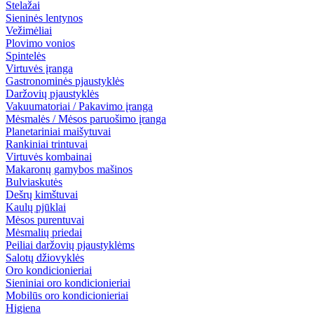
Stelažai
Sieninės lentynos
Vežimėliai
Plovimo vonios
Spintelės
Virtuvės įranga
Gastronominės pjaustyklės
Daržovių pjaustyklės
Vakuumatoriai / Pakavimo įranga
Mėsmalės / Mėsos paruošimo įranga
Planetariniai maišytuvai
Rankiniai trintuvai
Virtuvės kombainai
Makaronų gamybos mašinos
Bulviaskutės
Dešrų kimštuvai
Kaulų pjūklai
Mėsos purentuvai
Mėsmalių priedai
Peiliai daržovių pjaustyklėms
Salotų džiovyklės
Oro kondicionieriai
Sieniniai oro kondicionieriai
Mobilūs oro kondicionieriai
Higiena