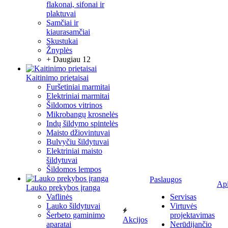
flakonai, sifonai ir
plaktuvai
Samčiai ir
kiaurasamčiai
Skustukai
Žnyplės
+ Daugiau 12
Kaitinimo prietaisai
Furšetiniai marmitai
Elektriniai marmitai
Šildomos vitrinos
Mikrobangų krosnelės
Indų šildymo spintelės
Maisto džiovintuvai
Bulvyčiu šildytuvai
Elektriniai maisto
šildytuvai
Šildomos lempos
Paslaugos
Ap
Lauko prekybos įranga
Vaflinės
Servisas
Lauko šildytuvai
Virtuvės
Šerbeto gaminimo
projektavimas
Akcijos
aparatai
Nerūdijančio