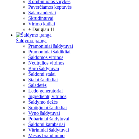
Kombinuotos virykės
Paverčiamos keptuvės
Salamanderiai
Skrudintuvai
Virimo katilai
+ Daugiau 11
Šaldymo įranga
Pramoniniai šaldytuvai
Pramoniniai šaldikliai
Šaldomos vitrinos
Neutralios vitrinos
Baro šaldytuvai
Šaldomi stalai
Stalai šaldikliai
Saladetės
Ledo generatoriai
Ingredientų vitrinos
Šaldymo dežės
Smūginiai šaldikliai
Vyno šaldytuvai
Pobariniai šaldytuvai
Šaldomi kambariai
Vitrininiai šaldytuvai
Mėsos brandinimo