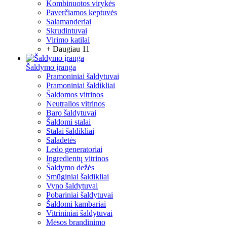
Kombinuotos virykės
Paverčiamos keptuvės
Salamanderiai
Skrudintuvai
Virimo katilai
+ Daugiau 11
Šaldymo įranga
Pramoniniai šaldytuvai
Pramoniniai šaldikliai
Šaldomos vitrinos
Neutralios vitrinos
Baro šaldytuvai
Šaldomi stalai
Stalai šaldikliai
Saladetės
Ledo generatoriai
Ingredientų vitrinos
Šaldymo dežės
Smūginiai šaldikliai
Vyno šaldytuvai
Pobariniai šaldytuvai
Šaldomi kambariai
Vitrininiai šaldytuvai
Mėsos brandinimo