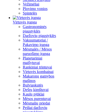
Vežimėliai
Plovimo vonios
Spintelės
Virtuvės įranga
Gastronominės
pjaustyklės
Daržovių pjaustyklės
Vakuumatoriai /
Pakavimo įranga
Mėsmalės / Mėsos
paruošimo įranga
Planetariniai
maišytuvai
Rankiniai trintuvai
Virtuvės kombainai
Makaronų gamybos
mašinos
Bulviaskutės
Dešrų kimštuvai
Kaulų pjūklai
Mėsos purentuvai
Mėsmalių priedai
Peiliai daržovių