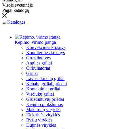
Visoje svetainėje
Pagal katalogą
Katalogas
Kepimo, virimo įranga
Konvekcinės krosnys
Konditerinės krosnys
Gruzdintuvės
Anglies griliai
Cirkuliatoriai
Griliai
Lavos akmenų griliai
Kebabų griliai, priedai
Kontaktiniai griliai
Viščiukų griliai
Gruzdintuvių priedai
Kepimo plokštumos
Makaronų viryklės
Elektrinės viryklės
Ryžių viryklės
Dujinės viryklės