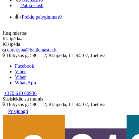
Patikusios
0
Prekių palyginimas
0
Jūsų miestas
Klaipėda
Klaipėda
eprekyba@balticmaster.lt
Dubysos g. 58C – 2, Klaipėda, LT-94107, Lietuva
Facebook
Viber
Viber
WhatsApp
+370 610 60936
Susisiekite su mumis
Dubysos g. 58C – 2, Klaipėda, LT-94107, Lietuva
Prisijungti