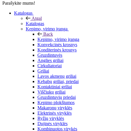
Parašykite mums!
Katalogas
Atgal
Katalogas
Kepimo, virimo įranga
Back
Kepimo, virimo įranga
Konvekcinės krosnys
Konditerinės krosnys
Gruzdintuvės
Anglies griliai
Cirkuliatoriai
Griliai
Lavos akmenų griliai
Kebabų griliai, priedai
Kontaktiniai griliai
Viščiukų griliai
Gruzdintuvių priedai
Kepimo plokštumos
Makaronų viryklės
Elektrinės viryklės
Ryžių viryklės
Dujinės viryklės
Kombinuotos virykės