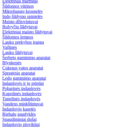
Elektriniai marmitai
Šildomos vitrinos
Mikrobangų krosnelės
Indų šildymo spintelės
Maisto džiovintuvai
Bulvyčiu šildytuvai
Elektriniai maisto šildytuvai
Šildomos lempos
Lauko prekybos įranga
Vaflinės
Lauko šildytuvai
Šerbeto gaminimo aparatai
Blynkepės
Cukraus vatos aparatai
Spragėsių aparatai
Ledų gaminimo aparatai
Indaplovės ir jų priedai
Pobarinės indaplovės
Kupolinės indaplovės
Tunelinės indaplovės
Vandens minkštintuvai
Indaplovių kasetės
Riebalų gaudyklės
Spaudiminiai dušai
Indaplovių plovikliai