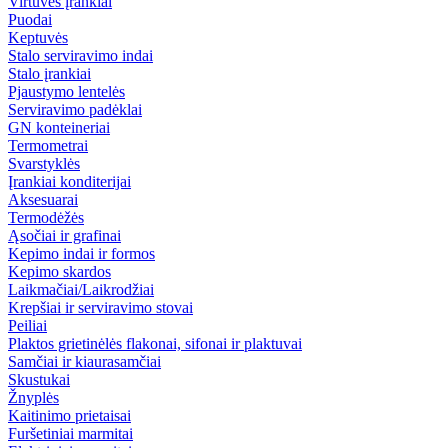
Virtuvės įrankiai
Puodai
Keptuvės
Stalo serviravimo indai
Stalo įrankiai
Pjaustymo lentelės
Serviravimo padėklai
GN konteineriai
Termometrai
Svarstyklės
Įrankiai konditerijai
Aksesuarai
Termodėžės
Ąsočiai ir grafinai
Kepimo indai ir formos
Kepimo skardos
Laikmačiai/Laikrodžiai
Krepšiai ir serviravimo stovai
Peiliai
Plaktos grietinėlės flakonai, sifonai ir plaktuvai
Samčiai ir kiaurasamčiai
Skustukai
Žnyplės
Kaitinimo prietaisai
Furšetiniai marmitai