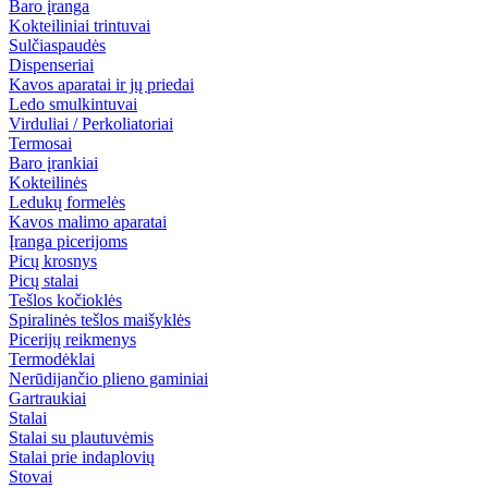
Baro įranga
Kokteiliniai trintuvai
Sulčiaspaudės
Dispenseriai
Kavos aparatai ir jų priedai
Ledo smulkintuvai
Virduliai / Perkoliatoriai
Termosai
Baro įrankiai
Kokteilinės
Ledukų formelės
Kavos malimo aparatai
Įranga picerijoms
Picų krosnys
Picų stalai
Tešlos kočioklės
Spiralinės tešlos maišyklės
Picerijų reikmenys
Termodėklai
Nerūdijančio plieno gaminiai
Gartraukiai
Stalai
Stalai su plautuvėmis
Stalai prie indaplovių
Stovai