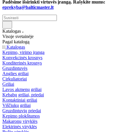
Padėsime išsirinkti virtuvės įrangą. Rašykite mums:
eprekyba@balticmaster.lt
Katalogas
Visoje svetainėje
Pagal katalogą
Katalogas
Kepimo, virimo įranga
Konvekcinės krosnys
Konditerinės krosnys
Gruzdintuvės
Anglies griliai
Cirkuliatoriai
Griliai
Lavos akmenų griliai
Kebabų griliai, priedai
Kontaktiniai griliai
Viščiukų griliai
Gruzdintuvių priedai
Kepimo plokštumos
Makaronų viryklės
Elektrinės viryklės
Ryžių viryklės