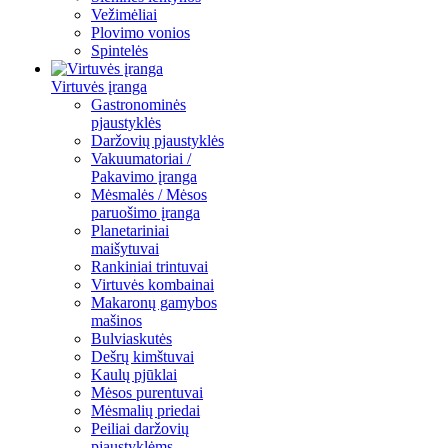
Vežimėliai
Plovimo vonios
Spintelės
Virtuvės įranga
Gastronominės
pjaustyklės
Daržovių pjaustyklės
Vakuumatoriai /
Pakavimo įranga
Mėsmalės / Mėsos
paruošimo įranga
Planetariniai
maišytuvai
Rankiniai trintuvai
Virtuvės kombainai
Makaronų gamybos
mašinos
Bulviaskutės
Dešrų kimštuvai
Kaulų pjūklai
Mėsos purentuvai
Mėsmalių priedai
Peiliai daržovių
pjaustyklėms