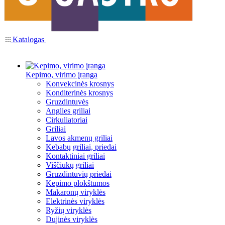
Katalogas
Kepimo, virimo įranga
Konvekcinės krosnys
Konditerinės krosnys
Gruzdintuvės
Anglies griliai
Cirkuliatoriai
Griliai
Lavos akmenų griliai
Kebabų griliai, priedai
Kontaktiniai griliai
Viščiukų griliai
Gruzdintuvių priedai
Kepimo plokštumos
Makaronų viryklės
Elektrinės viryklės
Ryžių viryklės
Dujinės viryklės