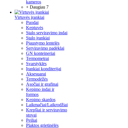
kameros
+ Daugiau 7
Virtuvės įrankiai
Puodai
Keptuvės
Stalo serviravimo indai
Stalo įrankiai
Pjaustymo lentelės
Serviravimo padėklai
GN konteineriai
Termometrai
Svarstyklės
Įrankiai konditerijai
Aksesuarai
Termodėžės
Ąsočiai ir grafinai
Kepimo indai ir
formos
Kepimo skardos
Laikmačiai/Laikrodžiai
Krepšiai ir serviravimo
stovai
Peiliai
Plaktos grietinėlės