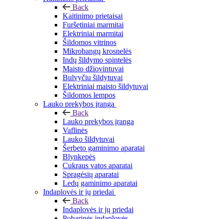
Back
Kaitinimo prietaisai
Furšetiniai marmitai
Elektriniai marmitai
Šildomos vitrinos
Mikrobangų krosnelės
Indų šildymo spintelės
Maisto džiovintuvai
Bulvyčiu šildytuvai
Elektriniai maisto šildytuvai
Šildomos lempos
Lauko prekybos įranga
Back
Lauko prekybos įranga
Vaflinės
Lauko šildytuvai
Šerbeto gaminimo aparatai
Blynkepės
Cukraus vatos aparatai
Spragėsių aparatai
Ledų gaminimo aparatai
Indaplovės ir jų priedai
Back
Indaplovės ir jų priedai
Pobarinės indaplovės