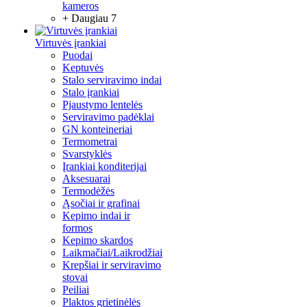
kameros
+ Daugiau 7
Virtuvės įrankiai
Puodai
Keptuvės
Stalo serviravimo indai
Stalo įrankiai
Pjaustymo lentelės
Serviravimo padėklai
GN konteineriai
Termometrai
Svarstyklės
Įrankiai konditerijai
Aksesuarai
Termodėžės
Ąsočiai ir grafinai
Kepimo indai ir
formos
Kepimo skardos
Laikmačiai/Laikrodžiai
Krepšiai ir serviravimo
stovai
Peiliai
Plaktos grietinėlės