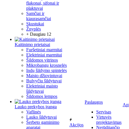
flakonai, sifonai ir
plaktuvai
Samčiai ir
kiaurasamčiai
Skustukai
Žnyplės
+ Daugiau 12
Kaitinimo prietaisai
Furšetiniai marmitai
Elektriniai marmitai
Šildomos vitrinos
Mikrobangų krosnelės
Indų šildymo spintelės
Maisto džiovintuvai
Bulvyčiu šildytuvai
Elektriniai maisto
šildytuvai
Šildomos lempos
Paslaugos
Ap
Lauko prekybos įranga
Vaflinės
Servisas
Lauko šildytuvai
Virtuvės
Šerbeto gaminimo
projektavimas
Akcijos
aparatai
Nerūdijančio