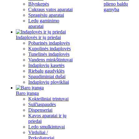
Blynkepės
plieno baldų
Cukraus vatos aparatai
gamyba
Spragėsių aparatai
Ledų gaminimo
aparatai
Indaplovės ir jų priedai
Pobarinės indaplovės
Kupolinės indaplovės
Tunelinės indaplovės
Vandens minkštintuvai
Indaplovių kasetės
Riebalų gaudyklės
Spaudiminiai dušai
Indaplovių plovikliai
Baro įranga
Kokteiliniai trintuvai
Sulčiaspaudės
Dispenseriai
Kavos aparatai ir jų
priedai
Ledo smulkintuvai
Virduliai /
Perkoliatoriai