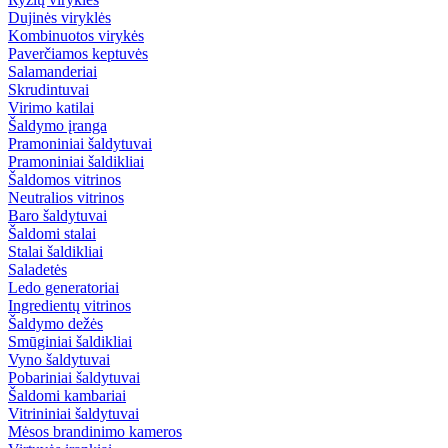
Dujinės viryklės
Kombinuotos virykės
Paverčiamos keptuvės
Salamanderiai
Skrudintuvai
Virimo katilai
Šaldymo įranga
Pramoniniai šaldytuvai
Pramoniniai šaldikliai
Šaldomos vitrinos
Neutralios vitrinos
Baro šaldytuvai
Šaldomi stalai
Stalai šaldikliai
Saladetės
Ledo generatoriai
Ingredientų vitrinos
Šaldymo dežės
Smūginiai šaldikliai
Vyno šaldytuvai
Pobariniai šaldytuvai
Šaldomi kambariai
Vitrininiai šaldytuvai
Mėsos brandinimo kameros