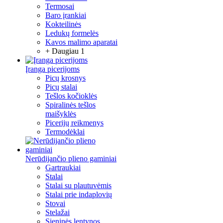
Termosai
Baro įrankiai
Kokteilinės
Ledukų formelės
Kavos malimo aparatai
+ Daugiau 1
Įranga picerijoms
Picų krosnys
Picų stalai
Tešlos kočioklės
Spiralinės tešlos
maišyklės
Picerijų reikmenys
Termodėklai
Nerūdijančio plieno gaminiai
Gartraukiai
Stalai
Stalai su plautuvėmis
Stalai prie indaplovių
Stovai
Stelažai
Sieninės lentynos