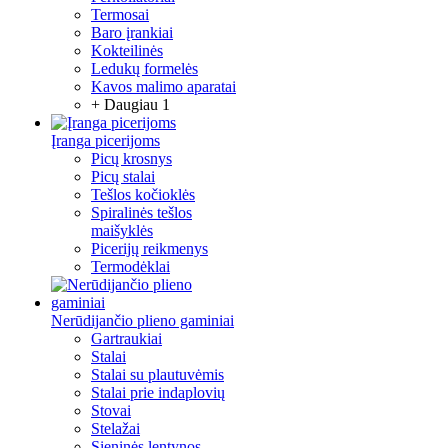
Termosai
Baro įrankiai
Kokteilinės
Ledukų formelės
Kavos malimo aparatai
+ Daugiau 1
Įranga picerijoms
Picų krosnys
Picų stalai
Tešlos kočioklės
Spiralinės tešlos
maišyklės
Picerijų reikmenys
Termodėklai
Nerūdijančio plieno gaminiai
Gartraukiai
Stalai
Stalai su plautuvėmis
Stalai prie indaplovių
Stovai
Stelažai
Sieninės lentynos