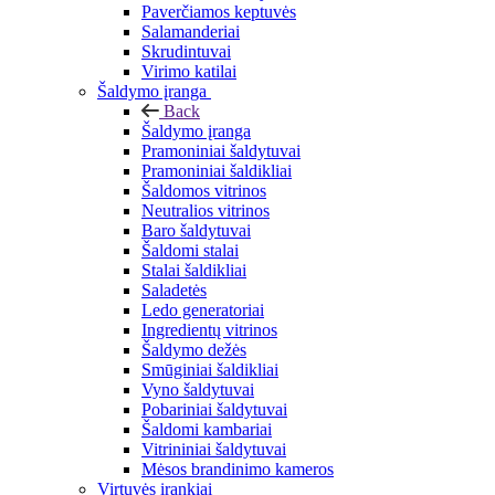
Paverčiamos keptuvės
Salamanderiai
Skrudintuvai
Virimo katilai
Šaldymo įranga
Back
Šaldymo įranga
Pramoniniai šaldytuvai
Pramoniniai šaldikliai
Šaldomos vitrinos
Neutralios vitrinos
Baro šaldytuvai
Šaldomi stalai
Stalai šaldikliai
Saladetės
Ledo generatoriai
Ingredientų vitrinos
Šaldymo dežės
Smūginiai šaldikliai
Vyno šaldytuvai
Pobariniai šaldytuvai
Šaldomi kambariai
Vitrininiai šaldytuvai
Mėsos brandinimo kameros
Virtuvės įrankiai