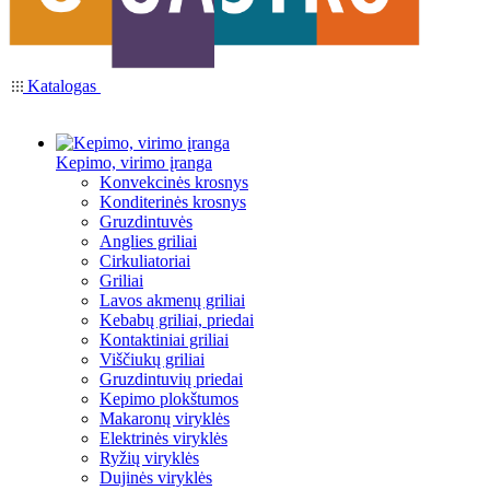
Katalogas
Kepimo, virimo įranga
Konvekcinės krosnys
Konditerinės krosnys
Gruzdintuvės
Anglies griliai
Cirkuliatoriai
Griliai
Lavos akmenų griliai
Kebabų griliai, priedai
Kontaktiniai griliai
Viščiukų griliai
Gruzdintuvių priedai
Kepimo plokštumos
Makaronų viryklės
Elektrinės viryklės
Ryžių viryklės
Dujinės viryklės