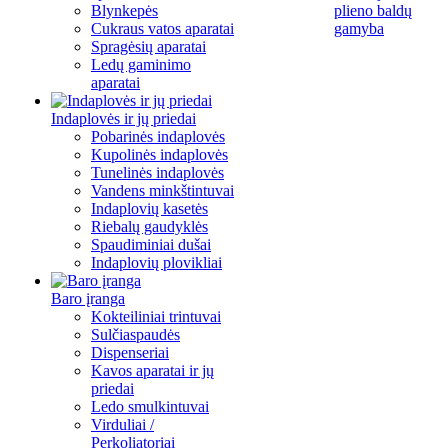
Blynkepės
plieno baldų
Cukraus vatos aparatai
gamyba
Spragėsių aparatai
Ledų gaminimo
aparatai
Indaplovės ir jų priedai
Pobarinės indaplovės
Kupolinės indaplovės
Tunelinės indaplovės
Vandens minkštintuvai
Indaplovių kasetės
Riebalų gaudyklės
Spaudiminiai dušai
Indaplovių plovikliai
Baro įranga
Kokteiliniai trintuvai
Sulčiaspaudės
Dispenseriai
Kavos aparatai ir jų
priedai
Ledo smulkintuvai
Virduliai /
Perkoliatoriai