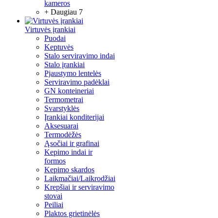
kameros
+ Daugiau 7
Virtuvės įrankiai
Puodai
Keptuvės
Stalo serviravimo indai
Stalo įrankiai
Pjaustymo lentelės
Serviravimo padėklai
GN konteineriai
Termometrai
Svarstyklės
Įrankiai konditerijai
Aksesuarai
Termodėžės
Ąsočiai ir grafinai
Kepimo indai ir
formos
Kepimo skardos
Laikmačiai/Laikrodžiai
Krepšiai ir serviravimo
stovai
Peiliai
Plaktos grietinėlės