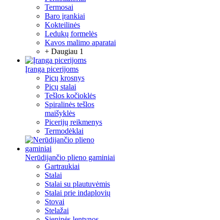
Termosai
Baro įrankiai
Kokteilinės
Ledukų formelės
Kavos malimo aparatai
+ Daugiau 1
Įranga picerijoms
Picų krosnys
Picų stalai
Tešlos kočioklės
Spiralinės tešlos
maišyklės
Picerijų reikmenys
Termodėklai
Nerūdijančio plieno gaminiai
Gartraukiai
Stalai
Stalai su plautuvėmis
Stalai prie indaplovių
Stovai
Stelažai
Sieninės lentynos