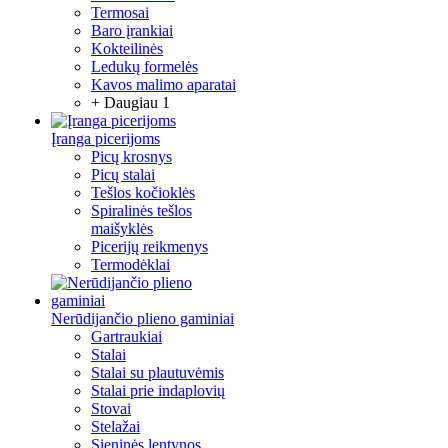
Termosai
Baro įrankiai
Kokteilinės
Ledukų formelės
Kavos malimo aparatai
+ Daugiau 1
Įranga picerijoms
Picų krosnys
Picų stalai
Tešlos kočioklės
Spiralinės tešlos
maišyklės
Picerijų reikmenys
Termodėklai
Nerūdijančio plieno gaminiai
Gartraukiai
Stalai
Stalai su plautuvėmis
Stalai prie indaplovių
Stovai
Stelažai
Sieninės lentynos