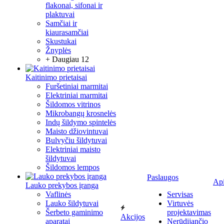
flakonai, sifonai ir
plaktuvai
Samčiai ir
kiaurasamčiai
Skustukai
Žnyplės
+ Daugiau 12
Kaitinimo prietaisai
Furšetiniai marmitai
Elektriniai marmitai
Šildomos vitrinos
Mikrobangų krosnelės
Indų šildymo spintelės
Maisto džiovintuvai
Bulvyčiu šildytuvai
Elektriniai maisto
šildytuvai
Šildomos lempos
Paslaugos
Ap
Lauko prekybos įranga
Vaflinės
Servisas
Lauko šildytuvai
Virtuvės
Šerbeto gaminimo
projektavimas
Akcijos
aparatai
Nerūdijančio