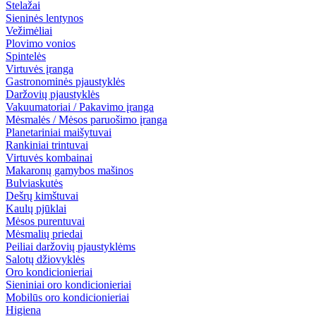
Stelažai
Sieninės lentynos
Vežimėliai
Plovimo vonios
Spintelės
Virtuvės įranga
Gastronominės pjaustyklės
Daržovių pjaustyklės
Vakuumatoriai / Pakavimo įranga
Mėsmalės / Mėsos paruošimo įranga
Planetariniai maišytuvai
Rankiniai trintuvai
Virtuvės kombainai
Makaronų gamybos mašinos
Bulviaskutės
Dešrų kimštuvai
Kaulų pjūklai
Mėsos purentuvai
Mėsmalių priedai
Peiliai daržovių pjaustyklėms
Salotų džiovyklės
Oro kondicionieriai
Sieniniai oro kondicionieriai
Mobilūs oro kondicionieriai
Higiena