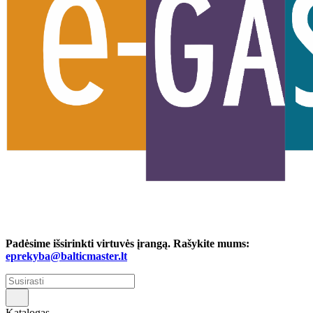
Padėsime išsirinkti virtuvės įrangą. Rašykite mums:
eprekyba@balticmaster.lt
Katalogas