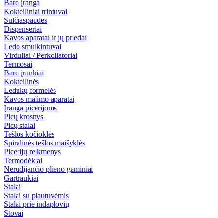
Baro įranga
Kokteiliniai trintuvai
Sulčiaspaudės
Dispenseriai
Kavos aparatai ir jų priedai
Ledo smulkintuvai
Virduliai / Perkoliatoriai
Termosai
Baro įrankiai
Kokteilinės
Ledukų formelės
Kavos malimo aparatai
Įranga picerijoms
Picų krosnys
Picų stalai
Tešlos kočioklės
Spiralinės tešlos maišyklės
Picerijų reikmenys
Termodėklai
Nerūdijančio plieno gaminiai
Gartraukiai
Stalai
Stalai su plautuvėmis
Stalai prie indaplovių
Stovai