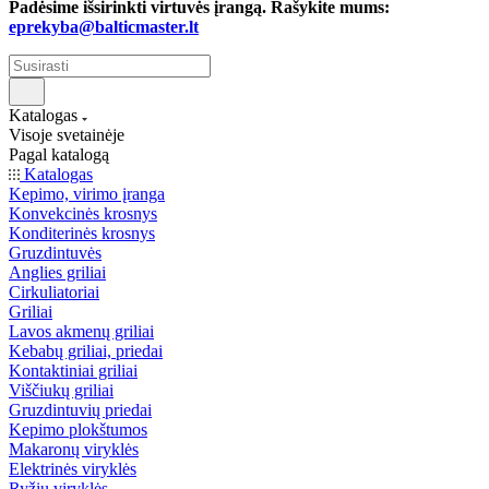
Padėsime išsirinkti virtuvės įrangą. Rašykite mums:
eprekyba@balticmaster.lt
Katalogas
Visoje svetainėje
Pagal katalogą
Katalogas
Kepimo, virimo įranga
Konvekcinės krosnys
Konditerinės krosnys
Gruzdintuvės
Anglies griliai
Cirkuliatoriai
Griliai
Lavos akmenų griliai
Kebabų griliai, priedai
Kontaktiniai griliai
Viščiukų griliai
Gruzdintuvių priedai
Kepimo plokštumos
Makaronų viryklės
Elektrinės viryklės
Ryžių viryklės