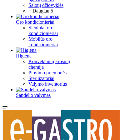
Salotų džiovyklės
+ Daugiau 5
Oro kondicionieriai
Sieniniai oro
kondicionieriai
Mobilūs oro
kondicionieriai
Higiena
Konvekcinių krosnių
chemija
Plovimo priemonės
Sterilizatoriai
Valymo inventorius
Sandėlio valymas