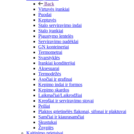
Back
Virtuvės įrankiai
Puodai
Keptuvės
Stalo serviravimo indai
Stalo įrankiai
Pjaustymo lentelės
Serviravimo padėklai
GN konteineriai
Termometrai
Svarstyklės
Įrankiai konditerijai
Aksesuarai
Termodėžės
Ąsočiai ir grafinai
Kepimo indai ir formos
Kepimo skardos
Laikmačiai/Laikrodžiai
Krepšiai ir serviravimo stovai
Peiliai
Plaktos grietinėlės flakonai, sifonai ir plaktuvai
Samčiai ir kiaurasamčiai
Skustukai
Žnyplės
Kaitinimo prietaisai