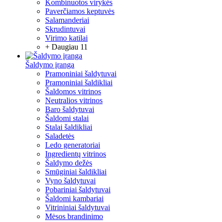
Kombinuotos virykės
Paverčiamos keptuvės
Salamanderiai
Skrudintuvai
Virimo katilai
+ Daugiau 11
Šaldymo įranga
Pramoniniai šaldytuvai
Pramoniniai šaldikliai
Šaldomos vitrinos
Neutralios vitrinos
Baro šaldytuvai
Šaldomi stalai
Stalai šaldikliai
Saladetės
Ledo generatoriai
Ingredientų vitrinos
Šaldymo dežės
Smūginiai šaldikliai
Vyno šaldytuvai
Pobariniai šaldytuvai
Šaldomi kambariai
Vitrininiai šaldytuvai
Mėsos brandinimo