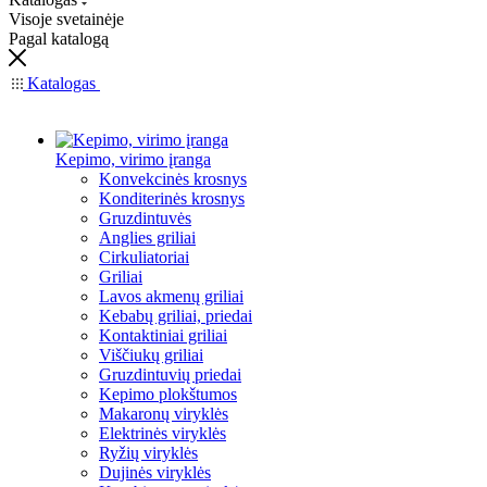
Visoje svetainėje
Pagal katalogą
Katalogas
Kepimo, virimo įranga
Konvekcinės krosnys
Konditerinės krosnys
Gruzdintuvės
Anglies griliai
Cirkuliatoriai
Griliai
Lavos akmenų griliai
Kebabų griliai, priedai
Kontaktiniai griliai
Viščiukų griliai
Gruzdintuvių priedai
Kepimo plokštumos
Makaronų viryklės
Elektrinės viryklės
Ryžių viryklės
Dujinės viryklės