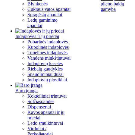
Blynkepės
plieno baldų
Cukraus vatos aparatai
gamyba
Spragėsių aparatai
Ledų gaminimo
aparatai
Indaplovės ir jų priedai
Pobarinės indaplovės
Kupolinės indaplovės
Tunelinės indaplovės
Vandens minkštintuvai
Indaplovių kasetės
Riebalų gaudyklės
Spaudiminiai dušai
Indaplovių plovikliai
Baro įranga
Kokteiliniai trintuvai
Sulčiaspaudės
Dispenseriai
Kavos aparatai ir jų
priedai
Ledo smulkintuvai
Virduliai /
Perkoliatoriai