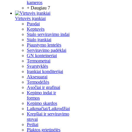
kameros
+ Daugiau 7
Virtuvės įrankiai
Puodai
Keptuvės
Stalo serviravimo indai
Stalo įrankiai
Pjaustymo lentelės
Serviravimo padėklai
GN konteineriai
Termometrai
Svarstyklės
Įrankiai konditerijai
Aksesuarai
Termodėžės
Ąsočiai ir grafinai
Kepimo indai ir
formos
Kepimo skardos
Laikmačiai/Laikrodžiai
Krepšiai ir serviravimo
stovai
Peiliai
Plaktos grietinėlės