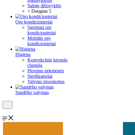
pjaustyklėms
Salotų džiovyklės
+ Daugiau 5
Oro kondicionieriai
Sieniniai oro
kondicionieriai
Mobilūs oro
kondicionieriai
Higiena
Konvekcinių krosnių
chemija
Plovimo priemonės
Sterilizatoriai
Valymo inventorius
Sandėlio valymas