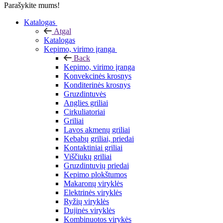
Parašykite mums!
Katalogas
Atgal
Katalogas
Kepimo, virimo įranga
Back
Kepimo, virimo įranga
Konvekcinės krosnys
Konditerinės krosnys
Gruzdintuvės
Anglies griliai
Cirkuliatoriai
Griliai
Lavos akmenų griliai
Kebabų griliai, priedai
Kontaktiniai griliai
Viščiukų griliai
Gruzdintuvių priedai
Kepimo plokštumos
Makaronų viryklės
Elektrinės viryklės
Ryžių viryklės
Dujinės viryklės
Kombinuotos virykės