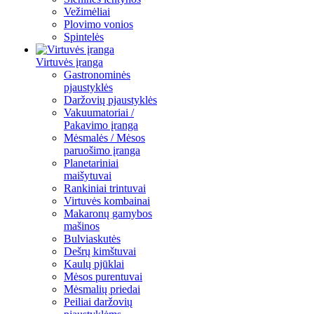
Vežimėliai
Plovimo vonios
Spintelės
Virtuvės įranga
Gastronominės
pjaustyklės
Daržovių pjaustyklės
Vakuumatoriai /
Pakavimo įranga
Mėsmalės / Mėsos
paruošimo įranga
Planetariniai
maišytuvai
Rankiniai trintuvai
Virtuvės kombainai
Makaronų gamybos
mašinos
Bulviaskutės
Dešrų kimštuvai
Kaulų pjūklai
Mėsos purentuvai
Mėsmalių priedai
Peiliai daržovių