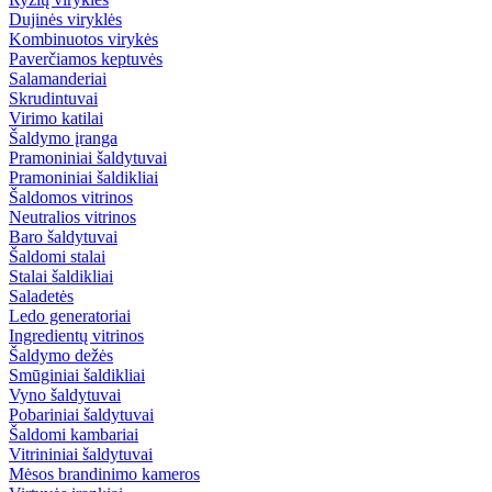
Dujinės viryklės
Kombinuotos virykės
Paverčiamos keptuvės
Salamanderiai
Skrudintuvai
Virimo katilai
Šaldymo įranga
Pramoniniai šaldytuvai
Pramoniniai šaldikliai
Šaldomos vitrinos
Neutralios vitrinos
Baro šaldytuvai
Šaldomi stalai
Stalai šaldikliai
Saladetės
Ledo generatoriai
Ingredientų vitrinos
Šaldymo dežės
Smūginiai šaldikliai
Vyno šaldytuvai
Pobariniai šaldytuvai
Šaldomi kambariai
Vitrininiai šaldytuvai
Mėsos brandinimo kameros