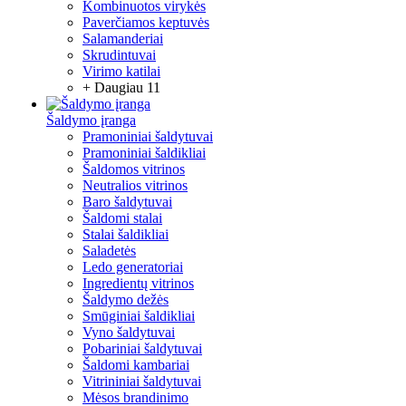
Kombinuotos virykės
Paverčiamos keptuvės
Salamanderiai
Skrudintuvai
Virimo katilai
+ Daugiau 11
Šaldymo įranga
Pramoniniai šaldytuvai
Pramoniniai šaldikliai
Šaldomos vitrinos
Neutralios vitrinos
Baro šaldytuvai
Šaldomi stalai
Stalai šaldikliai
Saladetės
Ledo generatoriai
Ingredientų vitrinos
Šaldymo dežės
Smūginiai šaldikliai
Vyno šaldytuvai
Pobariniai šaldytuvai
Šaldomi kambariai
Vitrininiai šaldytuvai
Mėsos brandinimo