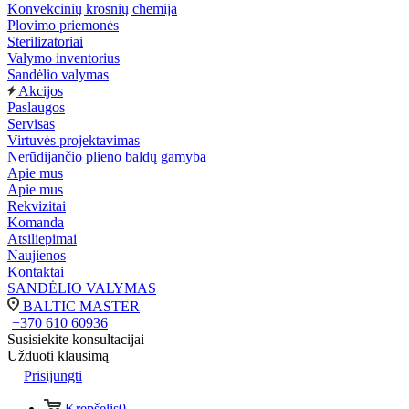
Konvekcinių krosnių chemija
Plovimo priemonės
Sterilizatoriai
Valymo inventorius
Sandėlio valymas
Akcijos
Paslaugos
Servisas
Virtuvės projektavimas
Nerūdijančio plieno baldų gamyba
Apie mus
Apie mus
Rekvizitai
Komanda
Atsiliepimai
Naujienos
Kontaktai
SANDĖLIO VALYMAS
BALTIC MASTER
+370 610 60936
Susisiekite konsultacijai
Užduoti klausimą
Prisijungti
Krepšelis
0