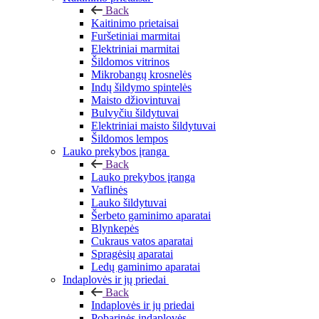
Back
Kaitinimo prietaisai
Furšetiniai marmitai
Elektriniai marmitai
Šildomos vitrinos
Mikrobangų krosnelės
Indų šildymo spintelės
Maisto džiovintuvai
Bulvyčiu šildytuvai
Elektriniai maisto šildytuvai
Šildomos lempos
Lauko prekybos įranga
Back
Lauko prekybos įranga
Vaflinės
Lauko šildytuvai
Šerbeto gaminimo aparatai
Blynkepės
Cukraus vatos aparatai
Spragėsių aparatai
Ledų gaminimo aparatai
Indaplovės ir jų priedai
Back
Indaplovės ir jų priedai
Pobarinės indaplovės