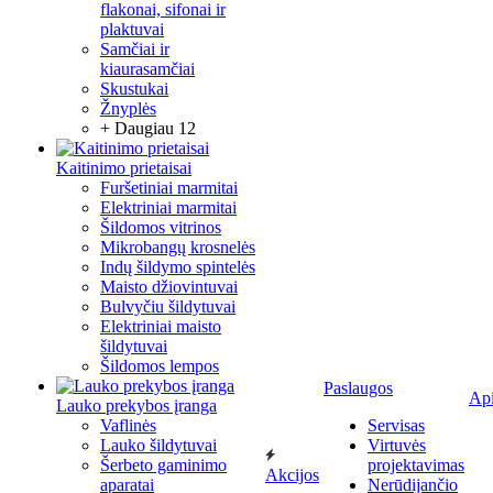
flakonai, sifonai ir
plaktuvai
Samčiai ir
kiaurasamčiai
Skustukai
Žnyplės
+ Daugiau 12
Kaitinimo prietaisai
Furšetiniai marmitai
Elektriniai marmitai
Šildomos vitrinos
Mikrobangų krosnelės
Indų šildymo spintelės
Maisto džiovintuvai
Bulvyčiu šildytuvai
Elektriniai maisto
šildytuvai
Šildomos lempos
Paslaugos
Ap
Lauko prekybos įranga
Vaflinės
Servisas
Lauko šildytuvai
Virtuvės
Šerbeto gaminimo
projektavimas
Akcijos
aparatai
Nerūdijančio