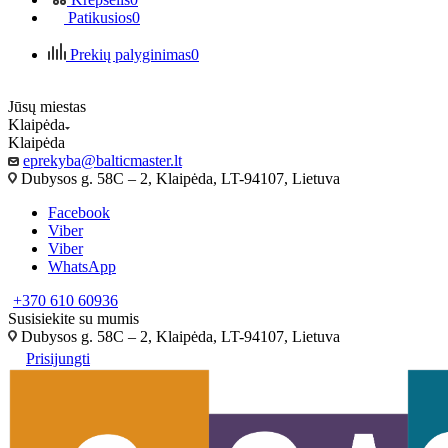
Patikusios
0
Prekių palyginimas
0
Jūsų miestas
Klaipėda
Klaipėda
eprekyba@balticmaster.lt
Dubysos g. 58C – 2, Klaipėda, LT-94107, Lietuva
Facebook
Viber
Viber
WhatsApp
+370 610 60936
Susisiekite su mumis
Dubysos g. 58C – 2, Klaipėda, LT-94107, Lietuva
Prisijungti