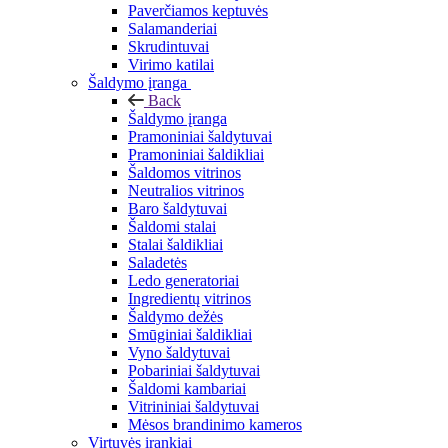
Paverčiamos keptuvės
Salamanderiai
Skrudintuvai
Virimo katilai
Šaldymo įranga
Back
Šaldymo įranga
Pramoniniai šaldytuvai
Pramoniniai šaldikliai
Šaldomos vitrinos
Neutralios vitrinos
Baro šaldytuvai
Šaldomi stalai
Stalai šaldikliai
Saladetės
Ledo generatoriai
Ingredientų vitrinos
Šaldymo dežės
Smūginiai šaldikliai
Vyno šaldytuvai
Pobariniai šaldytuvai
Šaldomi kambariai
Vitrininiai šaldytuvai
Mėsos brandinimo kameros
Virtuvės įrankiai