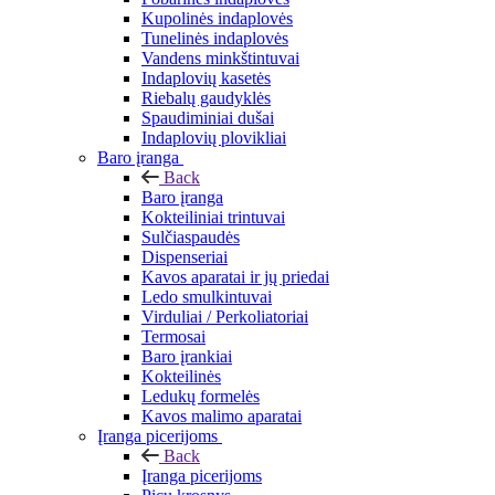
Kupolinės indaplovės
Tunelinės indaplovės
Vandens minkštintuvai
Indaplovių kasetės
Riebalų gaudyklės
Spaudiminiai dušai
Indaplovių plovikliai
Baro įranga
Back
Baro įranga
Kokteiliniai trintuvai
Sulčiaspaudės
Dispenseriai
Kavos aparatai ir jų priedai
Ledo smulkintuvai
Virduliai / Perkoliatoriai
Termosai
Baro įrankiai
Kokteilinės
Ledukų formelės
Kavos malimo aparatai
Įranga picerijoms
Back
Įranga picerijoms