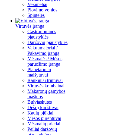
Vežimėliai
Plovimo vonios
Spintelės
Virtuvės įranga
Gastronominės
pjaustyklės
Daržovių pjaustyklės
Vakuumatoriai /
Pakavimo įranga
Mėsmalės / Mėsos
paruošimo įranga
Planetariniai
maišytuvai
Rankiniai trintuvai
Virtuvės kombainai
Makaronų gamybos
mašinos
Bulviaskutės
Dešrų kimštuvai
Kaulų pjūklai
Mėsos purentuvai
Mėsmalių priedai
Peiliai daržovių
pjaustyklėms