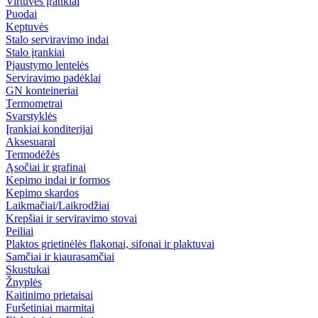
Virtuvės įrankiai
Puodai
Keptuvės
Stalo serviravimo indai
Stalo įrankiai
Pjaustymo lentelės
Serviravimo padėklai
GN konteineriai
Termometrai
Svarstyklės
Įrankiai konditerijai
Aksesuarai
Termodėžės
Ąsočiai ir grafinai
Kepimo indai ir formos
Kepimo skardos
Laikmačiai/Laikrodžiai
Krepšiai ir serviravimo stovai
Peiliai
Plaktos grietinėlės flakonai, sifonai ir plaktuvai
Samčiai ir kiaurasamčiai
Skustukai
Žnyplės
Kaitinimo prietaisai
Furšetiniai marmitai