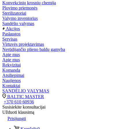
Konvekcinių krosnių chemija
Plovimo priemonės
Sterilizatoriai
Valymo inventorius
Sandėlio valymas
Akcijos
Paslaugos
Servisas
Virtuvės projektavimas
Nerūdijančio plieno baldų gamyba
Apie mus
Apie mus
Rekvizitai
Komanda
Atsiliepimai
Naujienos
Kontaktai
SANDĖLIO VALYMAS
BALTIC MASTER
+370 610 60936
Susisiekite konsultacijai
Užduoti klausimą
Prisijungti
Krepšelis
0