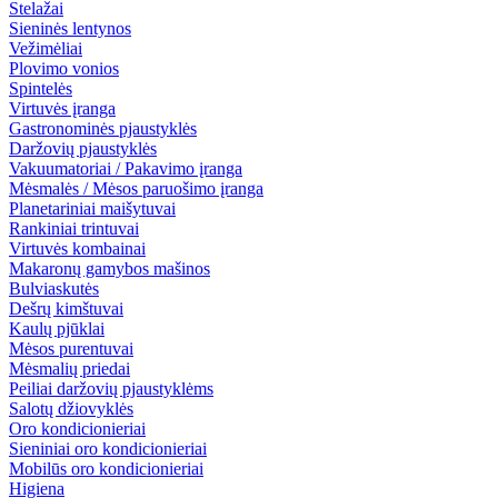
Stelažai
Sieninės lentynos
Vežimėliai
Plovimo vonios
Spintelės
Virtuvės įranga
Gastronominės pjaustyklės
Daržovių pjaustyklės
Vakuumatoriai / Pakavimo įranga
Mėsmalės / Mėsos paruošimo įranga
Planetariniai maišytuvai
Rankiniai trintuvai
Virtuvės kombainai
Makaronų gamybos mašinos
Bulviaskutės
Dešrų kimštuvai
Kaulų pjūklai
Mėsos purentuvai
Mėsmalių priedai
Peiliai daržovių pjaustyklėms
Salotų džiovyklės
Oro kondicionieriai
Sieniniai oro kondicionieriai
Mobilūs oro kondicionieriai
Higiena