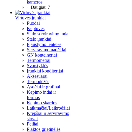
kameros
+ Daugiau 7
Virtuvės įrankiai
Puodai
Keptuvės
Stalo serviravimo indai
Stalo įrankiai
Pjaustymo lentelės
Serviravimo padėklai
GN konteineriai
Termometrai
Svarstyklės
Įrankiai konditerijai
Aksesuarai
Termodėžės
Ąsočiai ir grafinai
Kepimo indai ir
formos
Kepimo skardos
Laikmačiai/Laikrodžiai
Krepšiai ir serviravimo
stovai
Peiliai
Plaktos grietinėlės