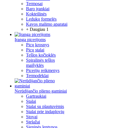
Termosai
Baro įrankiai
Kokteilinės
Ledukų formelės
Kavos malimo aparatai
+ Daugiau 1
Įranga picerijoms
Picų krosnys
Picų stalai
Tešlos kočioklės
Spiralinės tešlos
maišyklės
Picerijų reikmenys
Termodėklai
Nerūdijančio plieno gaminiai
Gartraukiai
Stalai
Stalai su plautuvėmis
Stalai prie indaplovių
Stovai
Stelažai
Sieninės lentynos