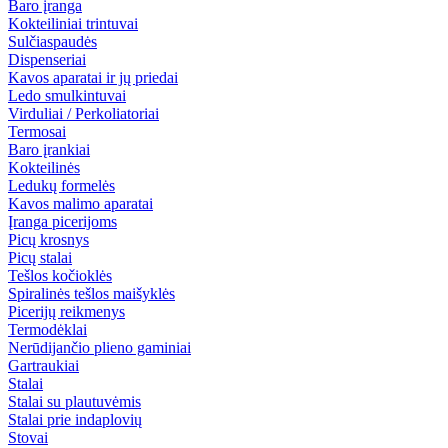
Baro įranga
Kokteiliniai trintuvai
Sulčiaspaudės
Dispenseriai
Kavos aparatai ir jų priedai
Ledo smulkintuvai
Virduliai / Perkoliatoriai
Termosai
Baro įrankiai
Kokteilinės
Ledukų formelės
Kavos malimo aparatai
Įranga picerijoms
Picų krosnys
Picų stalai
Tešlos kočioklės
Spiralinės tešlos maišyklės
Picerijų reikmenys
Termodėklai
Nerūdijančio plieno gaminiai
Gartraukiai
Stalai
Stalai su plautuvėmis
Stalai prie indaplovių
Stovai