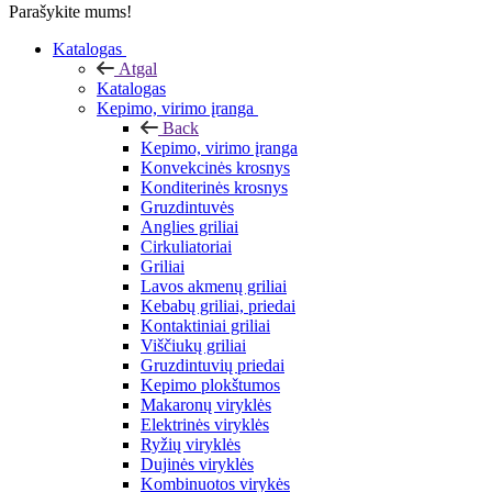
Parašykite mums!
Katalogas
Atgal
Katalogas
Kepimo, virimo įranga
Back
Kepimo, virimo įranga
Konvekcinės krosnys
Konditerinės krosnys
Gruzdintuvės
Anglies griliai
Cirkuliatoriai
Griliai
Lavos akmenų griliai
Kebabų griliai, priedai
Kontaktiniai griliai
Viščiukų griliai
Gruzdintuvių priedai
Kepimo plokštumos
Makaronų viryklės
Elektrinės viryklės
Ryžių viryklės
Dujinės viryklės
Kombinuotos virykės