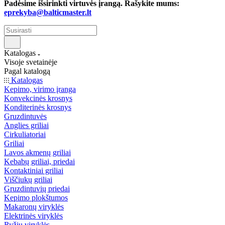
Padėsime išsirinkti virtuvės įrangą. Rašykite mums:
eprekyba@balticmaster.lt
Katalogas
Visoje svetainėje
Pagal katalogą
Katalogas
Kepimo, virimo įranga
Konvekcinės krosnys
Konditerinės krosnys
Gruzdintuvės
Anglies griliai
Cirkuliatoriai
Griliai
Lavos akmenų griliai
Kebabų griliai, priedai
Kontaktiniai griliai
Viščiukų griliai
Gruzdintuvių priedai
Kepimo plokštumos
Makaronų viryklės
Elektrinės viryklės
Ryžių viryklės