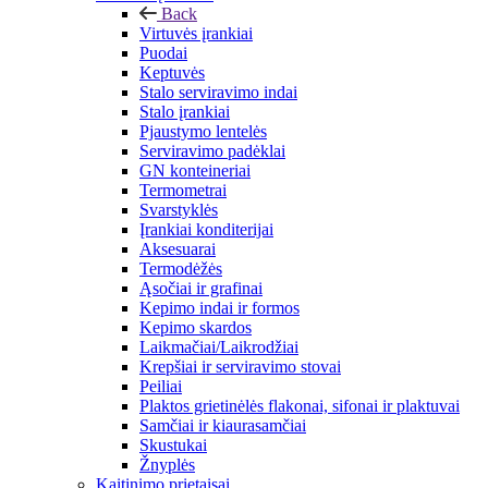
Back
Virtuvės įrankiai
Puodai
Keptuvės
Stalo serviravimo indai
Stalo įrankiai
Pjaustymo lentelės
Serviravimo padėklai
GN konteineriai
Termometrai
Svarstyklės
Įrankiai konditerijai
Aksesuarai
Termodėžės
Ąsočiai ir grafinai
Kepimo indai ir formos
Kepimo skardos
Laikmačiai/Laikrodžiai
Krepšiai ir serviravimo stovai
Peiliai
Plaktos grietinėlės flakonai, sifonai ir plaktuvai
Samčiai ir kiaurasamčiai
Skustukai
Žnyplės
Kaitinimo prietaisai