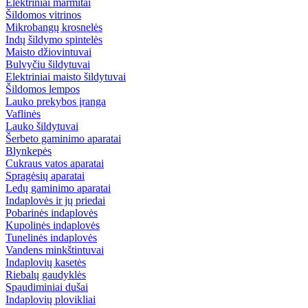
Elektriniai marmitai
Šildomos vitrinos
Mikrobangų krosnelės
Indų šildymo spintelės
Maisto džiovintuvai
Bulvyčiu šildytuvai
Elektriniai maisto šildytuvai
Šildomos lempos
Lauko prekybos įranga
Vaflinės
Lauko šildytuvai
Šerbeto gaminimo aparatai
Blynkepės
Cukraus vatos aparatai
Spragėsių aparatai
Ledų gaminimo aparatai
Indaplovės ir jų priedai
Pobarinės indaplovės
Kupolinės indaplovės
Tunelinės indaplovės
Vandens minkštintuvai
Indaplovių kasetės
Riebalų gaudyklės
Spaudiminiai dušai
Indaplovių plovikliai