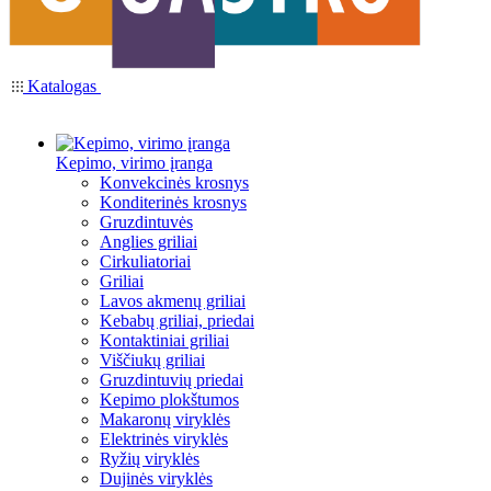
Katalogas
Kepimo, virimo įranga
Konvekcinės krosnys
Konditerinės krosnys
Gruzdintuvės
Anglies griliai
Cirkuliatoriai
Griliai
Lavos akmenų griliai
Kebabų griliai, priedai
Kontaktiniai griliai
Viščiukų griliai
Gruzdintuvių priedai
Kepimo plokštumos
Makaronų viryklės
Elektrinės viryklės
Ryžių viryklės
Dujinės viryklės