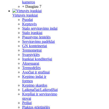
kameros
+ Daugiau 7
Virtuvės įrankiai
Puodai
Keptuvės
Stalo serviravimo indai
Stalo įrankiai
Pjaustymo lentelės
Serviravimo padėklai
GN konteineriai
Termometrai
Svarstyklės
Įrankiai konditerijai
Aksesuarai
Termodėžės
Ąsočiai ir grafinai
Kepimo indai ir
formos
Kepimo skardos
Laikmačiai/Laikrodžiai
Krepšiai ir serviravimo
stovai
Peiliai
Plaktos grietinėlės