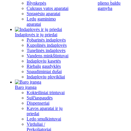
Blynkepės
plieno baldų
Cukraus vatos aparatai
gamyba
Spragėsių aparatai
Ledų gaminimo
aparatai
Indaplovės ir jų priedai
Pobarinės indaplovės
Kupolinės indaplovės
Tunelinės indaplovės
Vandens minkštintuvai
Indaplovių kasetės
Riebalų gaudyklės
Spaudiminiai dušai
Indaplovių plovikliai
Baro įranga
Kokteiliniai trintuvai
Sulčiaspaudės
Dispenseriai
Kavos aparatai ir jų
priedai
Ledo smulkintuvai
Virduliai /
Perkoliatoriai