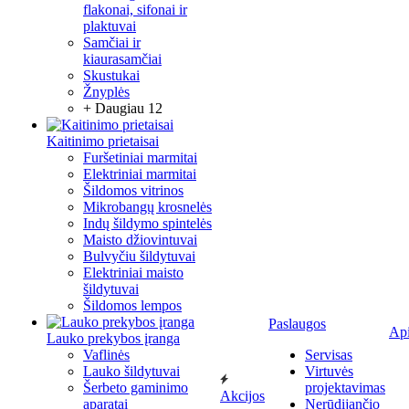
flakonai, sifonai ir
plaktuvai
Samčiai ir
kiaurasamčiai
Skustukai
Žnyplės
+ Daugiau 12
Kaitinimo prietaisai
Furšetiniai marmitai
Elektriniai marmitai
Šildomos vitrinos
Mikrobangų krosnelės
Indų šildymo spintelės
Maisto džiovintuvai
Bulvyčiu šildytuvai
Elektriniai maisto
šildytuvai
Šildomos lempos
Paslaugos
Ap
Lauko prekybos įranga
Vaflinės
Servisas
Lauko šildytuvai
Virtuvės
Šerbeto gaminimo
projektavimas
Akcijos
aparatai
Nerūdijančio