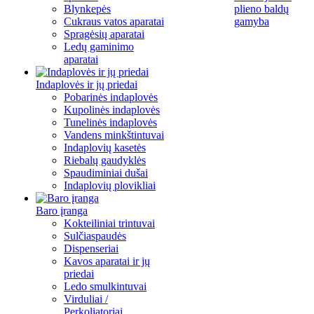
Blynkepės
plieno baldų
Cukraus vatos aparatai
gamyba
Spragėsių aparatai
Ledų gaminimo
aparatai
Indaplovės ir jų priedai
Pobarinės indaplovės
Kupolinės indaplovės
Tunelinės indaplovės
Vandens minkštintuvai
Indaplovių kasetės
Riebalų gaudyklės
Spaudiminiai dušai
Indaplovių plovikliai
Baro įranga
Kokteiliniai trintuvai
Sulčiaspaudės
Dispenseriai
Kavos aparatai ir jų
priedai
Ledo smulkintuvai
Virduliai /
Perkoliatoriai