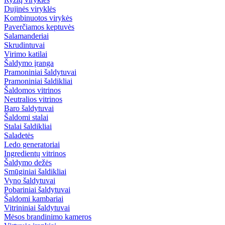
Dujinės viryklės
Kombinuotos virykės
Paverčiamos keptuvės
Salamanderiai
Skrudintuvai
Virimo katilai
Šaldymo įranga
Pramoniniai šaldytuvai
Pramoniniai šaldikliai
Šaldomos vitrinos
Neutralios vitrinos
Baro šaldytuvai
Šaldomi stalai
Stalai šaldikliai
Saladetės
Ledo generatoriai
Ingredientų vitrinos
Šaldymo dežės
Smūginiai šaldikliai
Vyno šaldytuvai
Pobariniai šaldytuvai
Šaldomi kambariai
Vitrininiai šaldytuvai
Mėsos brandinimo kameros