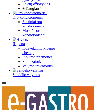
Salotų džiovyklės
+ Daugiau 5
Oro kondicionieriai
Sieniniai oro
kondicionieriai
Mobilūs oro
kondicionieriai
Higiena
Konvekcinių krosnių
chemija
Plovimo priemonės
Sterilizatoriai
Valymo inventorius
Sandėlio valymas