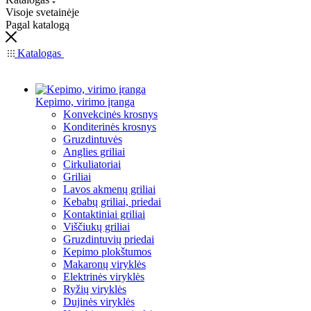
Visoje svetainėje
Pagal katalogą
Katalogas
Kepimo, virimo įranga
Konvekcinės krosnys
Konditerinės krosnys
Gruzdintuvės
Anglies griliai
Cirkuliatoriai
Griliai
Lavos akmenų griliai
Kebabų griliai, priedai
Kontaktiniai griliai
Viščiukų griliai
Gruzdintuvių priedai
Kepimo plokštumos
Makaronų viryklės
Elektrinės viryklės
Ryžių viryklės
Dujinės viryklės