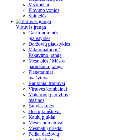
Vežimėliai
Plovimo vonios
Spintelės
Virtuvės įranga
Gastronominės
pjaustyklės
Daržovių pjaustyklės
Vakuumatoriai /
Pakavimo įranga
Mėsmalės / Mėsos
paruošimo įranga
Planetariniai
maišytuvai
Rankiniai trintuvai
Virtuvės kombainai
Makaronų gamybos
mašinos
Bulviaskutės
Dešrų kimštuvai
Kaulų pjūklai
Mėsos purentuvai
Mėsmalių priedai
Peiliai daržovių
pjaustyklėms