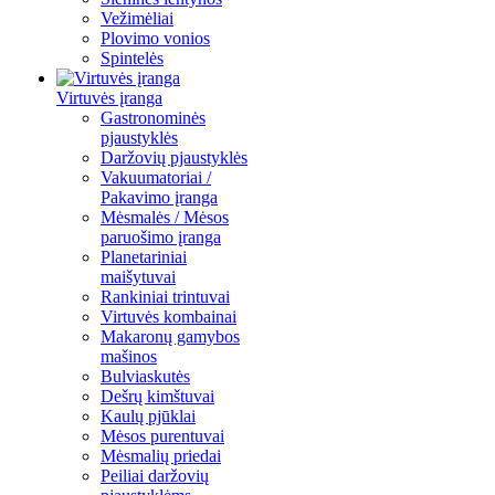
Vežimėliai
Plovimo vonios
Spintelės
Virtuvės įranga
Gastronominės
pjaustyklės
Daržovių pjaustyklės
Vakuumatoriai /
Pakavimo įranga
Mėsmalės / Mėsos
paruošimo įranga
Planetariniai
maišytuvai
Rankiniai trintuvai
Virtuvės kombainai
Makaronų gamybos
mašinos
Bulviaskutės
Dešrų kimštuvai
Kaulų pjūklai
Mėsos purentuvai
Mėsmalių priedai
Peiliai daržovių