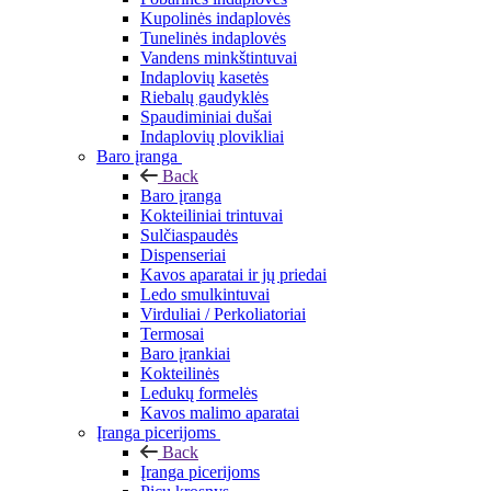
Kupolinės indaplovės
Tunelinės indaplovės
Vandens minkštintuvai
Indaplovių kasetės
Riebalų gaudyklės
Spaudiminiai dušai
Indaplovių plovikliai
Baro įranga
Back
Baro įranga
Kokteiliniai trintuvai
Sulčiaspaudės
Dispenseriai
Kavos aparatai ir jų priedai
Ledo smulkintuvai
Virduliai / Perkoliatoriai
Termosai
Baro įrankiai
Kokteilinės
Ledukų formelės
Kavos malimo aparatai
Įranga picerijoms
Back
Įranga picerijoms