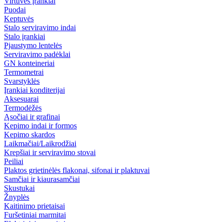
Virtuvės įrankiai
Puodai
Keptuvės
Stalo serviravimo indai
Stalo įrankiai
Pjaustymo lentelės
Serviravimo padėklai
GN konteineriai
Termometrai
Svarstyklės
Įrankiai konditerijai
Aksesuarai
Termodėžės
Ąsočiai ir grafinai
Kepimo indai ir formos
Kepimo skardos
Laikmačiai/Laikrodžiai
Krepšiai ir serviravimo stovai
Peiliai
Plaktos grietinėlės flakonai, sifonai ir plaktuvai
Samčiai ir kiaurasamčiai
Skustukai
Žnyplės
Kaitinimo prietaisai
Furšetiniai marmitai