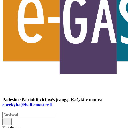
Padėsime išsirinkti virtuvės įrangą. Rašykite mums:
eprekyba@balticmaster.lt
Katalogas