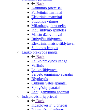
Back
Kaitinimo prietaisai
Furšetiniai marmitai
Elektriniai marmitai
Šildomos vitrinos
Mikrobangų krosnelės
Indų šildymo spintelės
Maisto džiovintuvai
Bulvyčiu šildytuvai
Elektriniai maisto šildytuvai
Šildomos lempos
Lauko prekybos įranga
Back
Lauko prekybos įranga
Vaflinės
Lauko šildytuvai
Šerbeto gaminimo aparatai
Blynkepės
Cukraus vatos aparatai
Spragėsių aparatai
Ledų gaminimo aparatai
Indaplovės ir jų priedai
Back
Indaplovės ir jų priedai
Pobarinės indaplovės