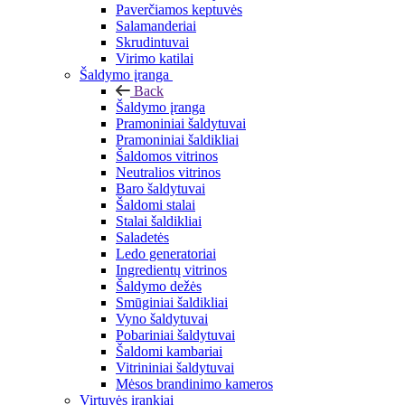
Paverčiamos keptuvės
Salamanderiai
Skrudintuvai
Virimo katilai
Šaldymo įranga
Back
Šaldymo įranga
Pramoniniai šaldytuvai
Pramoniniai šaldikliai
Šaldomos vitrinos
Neutralios vitrinos
Baro šaldytuvai
Šaldomi stalai
Stalai šaldikliai
Saladetės
Ledo generatoriai
Ingredientų vitrinos
Šaldymo dežės
Smūginiai šaldikliai
Vyno šaldytuvai
Pobariniai šaldytuvai
Šaldomi kambariai
Vitrininiai šaldytuvai
Mėsos brandinimo kameros
Virtuvės įrankiai