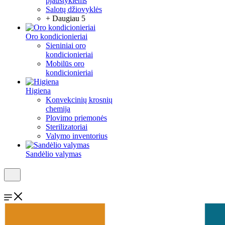
pjaustyklėms
Salotų džiovyklės
+ Daugiau 5
Oro kondicionieriai
Sieniniai oro
kondicionieriai
Mobilūs oro
kondicionieriai
Higiena
Konvekcinių krosnių
chemija
Plovimo priemonės
Sterilizatoriai
Valymo inventorius
Sandėlio valymas