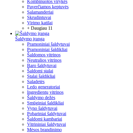
Kombinuotos virykės
Paverčiamos keptuvės
Salamanderiai
Skrudintuvai
Virimo katilai
+ Daugiau 11
Šaldymo įranga
Pramoniniai šaldytuvai
Pramoniniai šaldikliai
Šaldomos vitrinos
Neutralios vitrinos
Baro šaldytuvai
Šaldomi stalai
Stalai šaldikliai
Saladetės
Ledo generatoriai
Ingredientų vitrinos
Šaldymo dežės
Smūginiai šaldikliai
Vyno šaldytuvai
Pobariniai šaldytuvai
Šaldomi kambariai
Vitrininiai šaldytuvai
Mėsos brandinimo