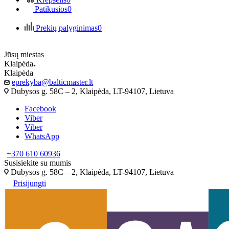
Patikusios
0
Prekių palyginimas
0
Jūsų miestas
Klaipėda
Klaipėda
eprekyba@balticmaster.lt
Dubysos g. 58C – 2, Klaipėda, LT-94107, Lietuva
Facebook
Viber
Viber
WhatsApp
+370 610 60936
Susisiekite su mumis
Dubysos g. 58C – 2, Klaipėda, LT-94107, Lietuva
Prisijungti