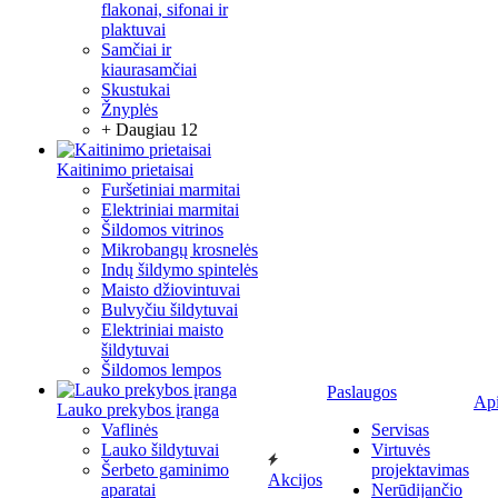
flakonai, sifonai ir
plaktuvai
Samčiai ir
kiaurasamčiai
Skustukai
Žnyplės
+ Daugiau 12
Kaitinimo prietaisai
Furšetiniai marmitai
Elektriniai marmitai
Šildomos vitrinos
Mikrobangų krosnelės
Indų šildymo spintelės
Maisto džiovintuvai
Bulvyčiu šildytuvai
Elektriniai maisto
šildytuvai
Šildomos lempos
Paslaugos
Ap
Lauko prekybos įranga
Vaflinės
Servisas
Lauko šildytuvai
Virtuvės
Šerbeto gaminimo
projektavimas
Akcijos
aparatai
Nerūdijančio