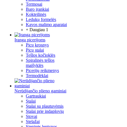
Termosai
Baro įrankiai
Kokteilinės
Ledukų formelės
Kavos malimo aparatai
+ Daugiau 1
Įranga picerijoms
Picų krosnys
Picų stalai
Tešlos kočioklės
Spiralinės tešlos
maišyklės
Picerijų reikmenys
Termodėklai
Nerūdijančio plieno gaminiai
Gartraukiai
Stalai
Stalai su plautuvėmis
Stalai prie indaplovių
Stovai
Stelažai
Sieninės lentynos