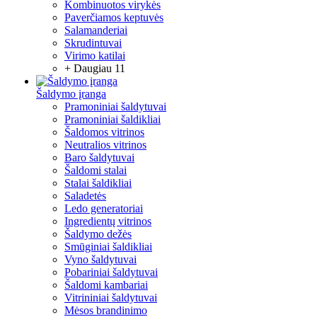
Kombinuotos virykės
Paverčiamos keptuvės
Salamanderiai
Skrudintuvai
Virimo katilai
+ Daugiau 11
Šaldymo įranga
Pramoniniai šaldytuvai
Pramoniniai šaldikliai
Šaldomos vitrinos
Neutralios vitrinos
Baro šaldytuvai
Šaldomi stalai
Stalai šaldikliai
Saladetės
Ledo generatoriai
Ingredientų vitrinos
Šaldymo dežės
Smūginiai šaldikliai
Vyno šaldytuvai
Pobariniai šaldytuvai
Šaldomi kambariai
Vitrininiai šaldytuvai
Mėsos brandinimo