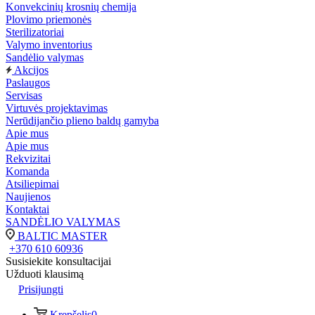
Konvekcinių krosnių chemija
Plovimo priemonės
Sterilizatoriai
Valymo inventorius
Sandėlio valymas
Akcijos
Paslaugos
Servisas
Virtuvės projektavimas
Nerūdijančio plieno baldų gamyba
Apie mus
Apie mus
Rekvizitai
Komanda
Atsiliepimai
Naujienos
Kontaktai
SANDĖLIO VALYMAS
BALTIC MASTER
+370 610 60936
Susisiekite konsultacijai
Užduoti klausimą
Prisijungti
Krepšelis
0