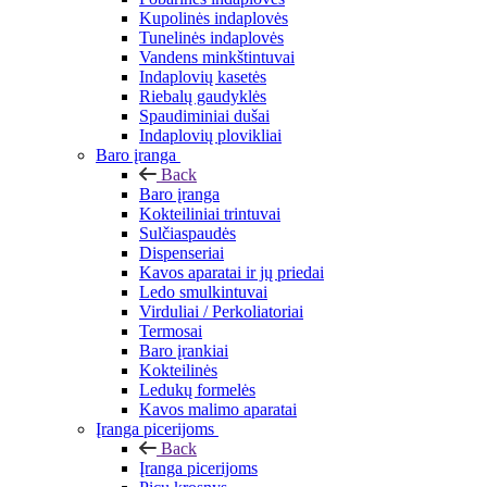
Kupolinės indaplovės
Tunelinės indaplovės
Vandens minkštintuvai
Indaplovių kasetės
Riebalų gaudyklės
Spaudiminiai dušai
Indaplovių plovikliai
Baro įranga
Back
Baro įranga
Kokteiliniai trintuvai
Sulčiaspaudės
Dispenseriai
Kavos aparatai ir jų priedai
Ledo smulkintuvai
Virduliai / Perkoliatoriai
Termosai
Baro įrankiai
Kokteilinės
Ledukų formelės
Kavos malimo aparatai
Įranga picerijoms
Back
Įranga picerijoms