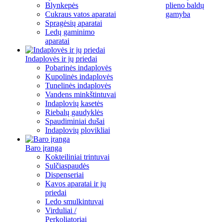
Blynkepės
plieno baldų
Cukraus vatos aparatai
gamyba
Spragėsių aparatai
Ledų gaminimo
aparatai
Indaplovės ir jų priedai
Pobarinės indaplovės
Kupolinės indaplovės
Tunelinės indaplovės
Vandens minkštintuvai
Indaplovių kasetės
Riebalų gaudyklės
Spaudiminiai dušai
Indaplovių plovikliai
Baro įranga
Kokteiliniai trintuvai
Sulčiaspaudės
Dispenseriai
Kavos aparatai ir jų
priedai
Ledo smulkintuvai
Virduliai /
Perkoliatoriai