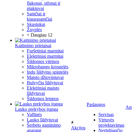
flakonai, sifonai ir
plaktuvai
Samčiai ir
kiaurasamčiai
Skustukai
Žnyplės
+ Daugiau 12
Kaitinimo prietaisai
Furšetiniai marmitai
Elektriniai marmitai
Šildomos vitrinos
Mikrobangų krosnelės
Indų šildymo spintelės
Maisto džiovintuvai
Bulvyčiu šildytuvai
Elektriniai maisto
šildytuvai
Šildomos lempos
Paslaugos
Ap
Lauko prekybos įranga
Vaflinės
Servisas
Lauko šildytuvai
Virtuvės
Šerbeto gaminimo
projektavimas
Akcijos
aparatai
Nerūdijančio