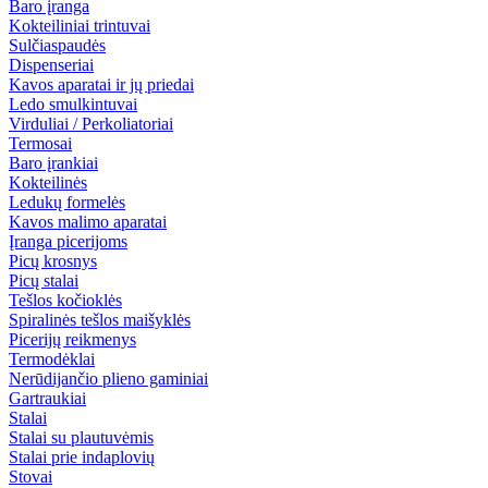
Baro įranga
Kokteiliniai trintuvai
Sulčiaspaudės
Dispenseriai
Kavos aparatai ir jų priedai
Ledo smulkintuvai
Virduliai / Perkoliatoriai
Termosai
Baro įrankiai
Kokteilinės
Ledukų formelės
Kavos malimo aparatai
Įranga picerijoms
Picų krosnys
Picų stalai
Tešlos kočioklės
Spiralinės tešlos maišyklės
Picerijų reikmenys
Termodėklai
Nerūdijančio plieno gaminiai
Gartraukiai
Stalai
Stalai su plautuvėmis
Stalai prie indaplovių
Stovai