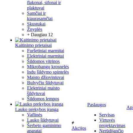
flakonai, sifonai ir
plaktuvai
Samčiai ir
kiaurasamčiai
Skustukai
Žnyplės
+ Daugiau 12
Kaitinimo prietaisai
Furšetiniai marmitai
Elektriniai marmitai
Šildomos vitrinos
Mikrobangų krosnelės
Indų šildymo spintelės
Maisto džiovintuvai
Bulvyčiu šildytuvai
Elektriniai maisto
šildytuvai
Šildomos lempos
Paslaugos
Ap
Lauko prekybos įranga
Vaflinės
Servisas
Lauko šildytuvai
Virtuvės
Šerbeto gaminimo
projektavimas
Akcijos
aparatai
Nerūdijančio