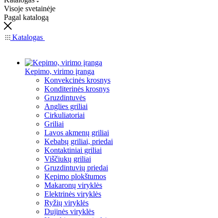
Visoje svetainėje
Pagal katalogą
Katalogas
Kepimo, virimo įranga
Konvekcinės krosnys
Konditerinės krosnys
Gruzdintuvės
Anglies griliai
Cirkuliatoriai
Griliai
Lavos akmenų griliai
Kebabų griliai, priedai
Kontaktiniai griliai
Viščiukų griliai
Gruzdintuvių priedai
Kepimo plokštumos
Makaronų viryklės
Elektrinės viryklės
Ryžių viryklės
Dujinės viryklės