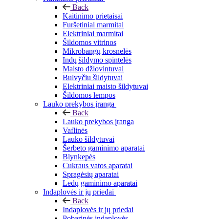
Back
Kaitinimo prietaisai
Furšetiniai marmitai
Elektriniai marmitai
Šildomos vitrinos
Mikrobangų krosnelės
Indų šildymo spintelės
Maisto džiovintuvai
Bulvyčiu šildytuvai
Elektriniai maisto šildytuvai
Šildomos lempos
Lauko prekybos įranga
Back
Lauko prekybos įranga
Vaflinės
Lauko šildytuvai
Šerbeto gaminimo aparatai
Blynkepės
Cukraus vatos aparatai
Spragėsių aparatai
Ledų gaminimo aparatai
Indaplovės ir jų priedai
Back
Indaplovės ir jų priedai
Pobarinės indaplovės