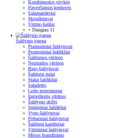
Kombinuotos virykės
Paverčiamos keptuvės
Salamanderiai
Skrudintuvai
Virimo katilai
+ Daugiau 11
Šaldymo įranga
Pramoniniai šaldytuvai
Pramoniniai šaldikliai
Šaldomos vitrinos
Neutralios vitrinos
Baro šaldytuvai
Šaldomi stalai
Stalai šaldikliai
Saladetės
Ledo generatoriai
Ingredientų vitrinos
Šaldymo dežės
Smūginiai šaldikliai
Vyno šaldytuvai
Pobariniai šaldytuvai
Šaldomi kambariai
Vitrininiai šaldytuvai
Mėsos brandinimo