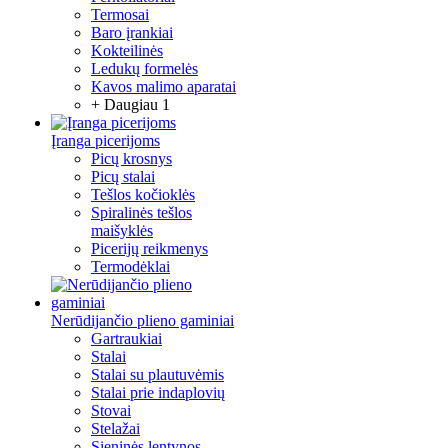
Termosai
Baro įrankiai
Kokteilinės
Ledukų formelės
Kavos malimo aparatai
+ Daugiau 1
Įranga picerijoms
Picų krosnys
Picų stalai
Tešlos kočioklės
Spiralinės tešlos
maišyklės
Picerijų reikmenys
Termodėklai
Nerūdijančio plieno gaminiai
Gartraukiai
Stalai
Stalai su plautuvėmis
Stalai prie indaplovių
Stovai
Stelažai
Sieninės lentynos