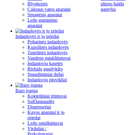
Blynkepės
plieno baldų
Cukraus vatos aparatai
gamyba
Spragėsių aparatai
Ledų gaminimo
aparatai
Indaplovės ir jų priedai
Pobarinės indaplovės
Kupolinės indaplovės
Tunelinės indaplovės
Vandens minkštintuvai
Indaplovių kasetės
Riebalų gaudyklės
Spaudiminiai dušai
Indaplovių plovikliai
Baro įranga
Kokteiliniai trintuvai
Sulčiaspaudės
Dispenseriai
Kavos aparatai ir jų
priedai
Ledo smulkintuvai
Virduliai /
Perkoliatoriai