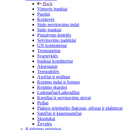
Back
Virtuvės įrankiai
Puodai
Keptuvės
Stalo serviravimo indai
Stalo įrankiai
Pjaustymo lentelės
Serviravimo padėklai
GN konteineriai
Termometrai
Svarstyklės
Įrankiai konditerijai
Aksesuarai
Termodėžės
Ąsočiai ir grafinai
Kepimo indai ir formos
Kepimo skardos
Laikmačiai/Laikrodžiai
Krepšiai ir serviravimo stovai
Peiliai
Plaktos grietinėlės flakonai, sifonai ir plaktuvai
Samčiai ir kiaurasamčiai
Skustukai
Žnyplės
Kaitinimo prietaisai