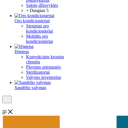
pjaustyklėms
Salotų džiovyklės
+ Daugiau 5
Oro kondicionieriai
Sieniniai oro
kondicionieriai
Mobilūs oro
kondicionieriai
Higiena
Konvekcinių krosnių
chemija
Plovimo priemonės
Sterilizatoriai
Valymo inventorius
Sandėlio valymas