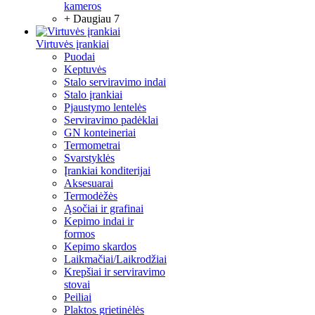
kameros
+ Daugiau 7
Virtuvės įrankiai
Puodai
Keptuvės
Stalo serviravimo indai
Stalo įrankiai
Pjaustymo lentelės
Serviravimo padėklai
GN konteineriai
Termometrai
Svarstyklės
Įrankiai konditerijai
Aksesuarai
Termodėžės
Ąsočiai ir grafinai
Kepimo indai ir
formos
Kepimo skardos
Laikmačiai/Laikrodžiai
Krepšiai ir serviravimo
stovai
Peiliai
Plaktos grietinėlės