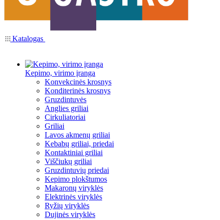
Katalogas
Kepimo, virimo įranga
Konvekcinės krosnys
Konditerinės krosnys
Gruzdintuvės
Anglies griliai
Cirkuliatoriai
Griliai
Lavos akmenų griliai
Kebabų griliai, priedai
Kontaktiniai griliai
Viščiukų griliai
Gruzdintuvių priedai
Kepimo plokštumos
Makaronų viryklės
Elektrinės viryklės
Ryžių viryklės
Dujinės viryklės