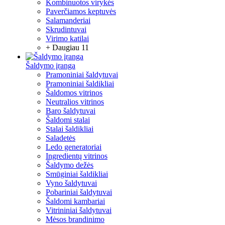
Kombinuotos virykės
Paverčiamos keptuvės
Salamanderiai
Skrudintuvai
Virimo katilai
+ Daugiau 11
Šaldymo įranga
Pramoniniai šaldytuvai
Pramoniniai šaldikliai
Šaldomos vitrinos
Neutralios vitrinos
Baro šaldytuvai
Šaldomi stalai
Stalai šaldikliai
Saladetės
Ledo generatoriai
Ingredientų vitrinos
Šaldymo dežės
Smūginiai šaldikliai
Vyno šaldytuvai
Pobariniai šaldytuvai
Šaldomi kambariai
Vitrininiai šaldytuvai
Mėsos brandinimo