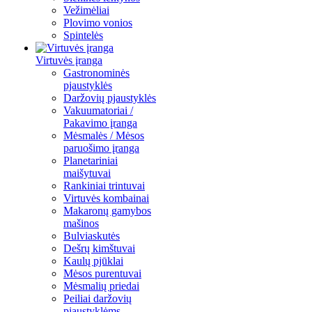
Vežimėliai
Plovimo vonios
Spintelės
Virtuvės įranga
Gastronominės
pjaustyklės
Daržovių pjaustyklės
Vakuumatoriai /
Pakavimo įranga
Mėsmalės / Mėsos
paruošimo įranga
Planetariniai
maišytuvai
Rankiniai trintuvai
Virtuvės kombainai
Makaronų gamybos
mašinos
Bulviaskutės
Dešrų kimštuvai
Kaulų pjūklai
Mėsos purentuvai
Mėsmalių priedai
Peiliai daržovių
pjaustyklėms