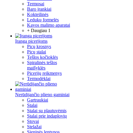
Termosai
Baro įrankiai
Kokteilinės
Ledukų formelės
Kavos malimo aparatai
+ Daugiau 1
Įranga picerijoms
Picų krosnys
Picų stalai
Tešlos kočioklės
Spiralinės tešlos
maišyklės
Picerijų reikmenys
Termodėklai
Nerūdijančio plieno gaminiai
Gartraukiai
Stalai
Stalai su plautuvėmis
Stalai prie indaplovių
Stovai
Stelažai
Sieninės lentynos