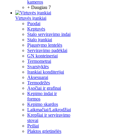
kameros
+ Daugiau 7
Virtuvės įrankiai
Puodai
Keptuvės
Stalo serviravimo indai
Stalo įrankiai
Pjaustymo lentelės
Serviravimo padėklai
GN konteineriai
Termometrai
Svarstyklės
Įrankiai konditerijai
Aksesuarai
Termodėžės
Ąsočiai ir grafinai
Kepimo indai ir
formos
Kepimo skardos
Laikmačiai/Laikrodžiai
Krepšiai ir serviravimo
stovai
Peiliai
Plaktos grietinėlės