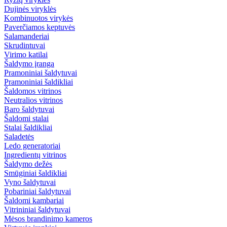
Dujinės viryklės
Kombinuotos virykės
Paverčiamos keptuvės
Salamanderiai
Skrudintuvai
Virimo katilai
Šaldymo įranga
Pramoniniai šaldytuvai
Pramoniniai šaldikliai
Šaldomos vitrinos
Neutralios vitrinos
Baro šaldytuvai
Šaldomi stalai
Stalai šaldikliai
Saladetės
Ledo generatoriai
Ingredientų vitrinos
Šaldymo dežės
Smūginiai šaldikliai
Vyno šaldytuvai
Pobariniai šaldytuvai
Šaldomi kambariai
Vitrininiai šaldytuvai
Mėsos brandinimo kameros