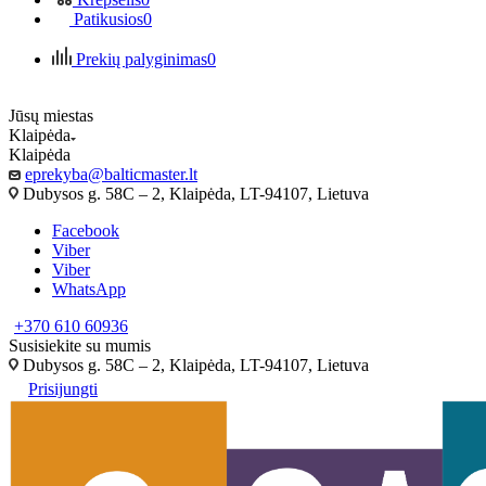
Patikusios
0
Prekių palyginimas
0
Jūsų miestas
Klaipėda
Klaipėda
eprekyba@balticmaster.lt
Dubysos g. 58C – 2, Klaipėda, LT-94107, Lietuva
Facebook
Viber
Viber
WhatsApp
+370 610 60936
Susisiekite su mumis
Dubysos g. 58C – 2, Klaipėda, LT-94107, Lietuva
Prisijungti