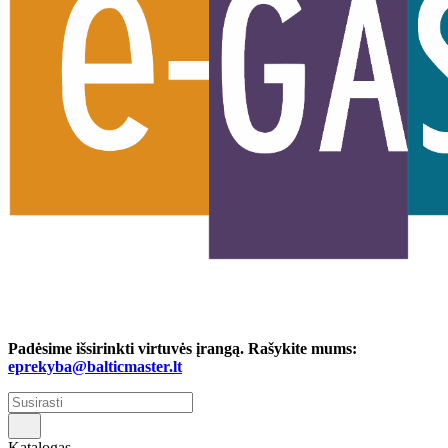
Padėsime išsirinkti virtuvės įrangą. Rašykite mums:
eprekyba@balticmaster.lt
Katalogas