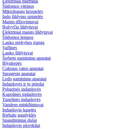
Elektriniai marmitai
Šildomos vitrinos
Mikrobangų krosnelės
Indų šildymo spintelės
Maisto džiovintuvai
Bulvyčiu šildytuvai
Elektriniai maisto šildytuvai
Šildomos lempos
Lauko prekybos įranga
Vaflinės
Lauko šildytuvai
Šerbeto gaminimo aparatai
Blynkepės
Cukraus vatos aparatai
Spragėsių aparatai
Ledų gaminimo aparatai
Indaplovės ir jų priedai
Pobarinės indaplovės
Kupolinės indaplovės
Tunelinės indaplovės
Vandens minkštintuvai
Indaplovių kasetės
Riebalų gaudyklės
Spaudiminiai dušai
Indaplovių plovikliai