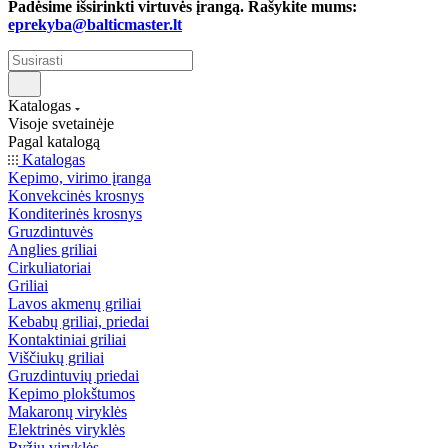
Padėsime išsirinkti virtuvės įrangą. Rašykite mums:
eprekyba@balticmaster.lt
Katalogas
Visoje svetainėje
Pagal katalogą
Katalogas
Kepimo, virimo įranga
Konvekcinės krosnys
Konditerinės krosnys
Gruzdintuvės
Anglies griliai
Cirkuliatoriai
Griliai
Lavos akmenų griliai
Kebabų griliai, priedai
Kontaktiniai griliai
Viščiukų griliai
Gruzdintuvių priedai
Kepimo plokštumos
Makaronų viryklės
Elektrinės viryklės
Ryžių viryklės