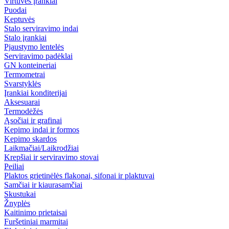
Virtuvės įrankiai
Puodai
Keptuvės
Stalo serviravimo indai
Stalo įrankiai
Pjaustymo lentelės
Serviravimo padėklai
GN konteineriai
Termometrai
Svarstyklės
Įrankiai konditerijai
Aksesuarai
Termodėžės
Ąsočiai ir grafinai
Kepimo indai ir formos
Kepimo skardos
Laikmačiai/Laikrodžiai
Krepšiai ir serviravimo stovai
Peiliai
Plaktos grietinėlės flakonai, sifonai ir plaktuvai
Samčiai ir kiaurasamčiai
Skustukai
Žnyplės
Kaitinimo prietaisai
Furšetiniai marmitai