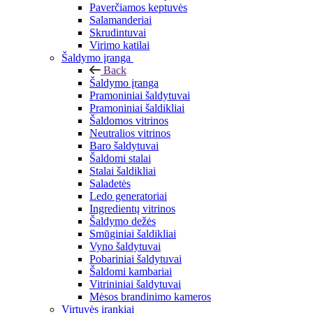
Paverčiamos keptuvės
Salamanderiai
Skrudintuvai
Virimo katilai
Šaldymo įranga
Back
Šaldymo įranga
Pramoniniai šaldytuvai
Pramoniniai šaldikliai
Šaldomos vitrinos
Neutralios vitrinos
Baro šaldytuvai
Šaldomi stalai
Stalai šaldikliai
Saladetės
Ledo generatoriai
Ingredientų vitrinos
Šaldymo dežės
Smūginiai šaldikliai
Vyno šaldytuvai
Pobariniai šaldytuvai
Šaldomi kambariai
Vitrininiai šaldytuvai
Mėsos brandinimo kameros
Virtuvės įrankiai