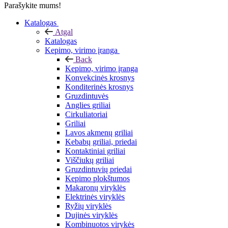
Parašykite mums!
Katalogas
Atgal
Katalogas
Kepimo, virimo įranga
Back
Kepimo, virimo įranga
Konvekcinės krosnys
Konditerinės krosnys
Gruzdintuvės
Anglies griliai
Cirkuliatoriai
Griliai
Lavos akmenų griliai
Kebabų griliai, priedai
Kontaktiniai griliai
Viščiukų griliai
Gruzdintuvių priedai
Kepimo plokštumos
Makaronų viryklės
Elektrinės viryklės
Ryžių viryklės
Dujinės viryklės
Kombinuotos virykės