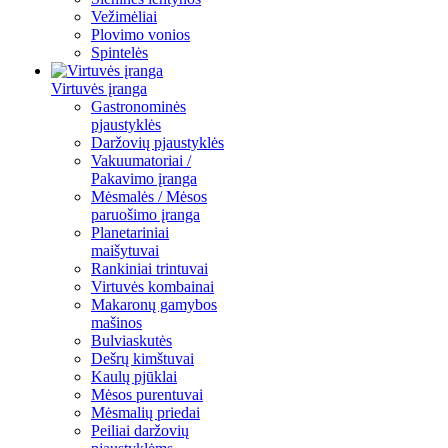
Vežimėliai
Plovimo vonios
Spintelės
Virtuvės įranga
Gastronominės
pjaustyklės
Daržovių pjaustyklės
Vakuumatoriai /
Pakavimo įranga
Mėsmalės / Mėsos
paruošimo įranga
Planetariniai
maišytuvai
Rankiniai trintuvai
Virtuvės kombainai
Makaronų gamybos
mašinos
Bulviaskutės
Dešrų kimštuvai
Kaulų pjūklai
Mėsos purentuvai
Mėsmalių priedai
Peiliai daržovių