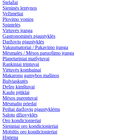
Stelažai
Sieninės lentynos
Vežimėliai
Plovimo vonios
Spintelės
Virtuvės įranga
Gastronominės pjaustyklės
Daržovių pjaustyklės
Vakuumatoriai / Pakavimo įranga
Mėsmalės / Mėsos paruošimo įranga
Planetariniai maišytuvai
Rankiniai trintuvai
Virtuvės kombainai
Makaronų gamybos mašinos
Bulviaskutės
Dešrų kimštuvai
Kaulų pjūklai
Mėsos purentuvai
Mėsmalių priedai
Peiliai daržovių pjaustyklėms
Salotų džiovyklės
Oro kondicionieriai
Sieniniai oro kondicionieriai
Mobilūs oro kondicionieriai
Higiena