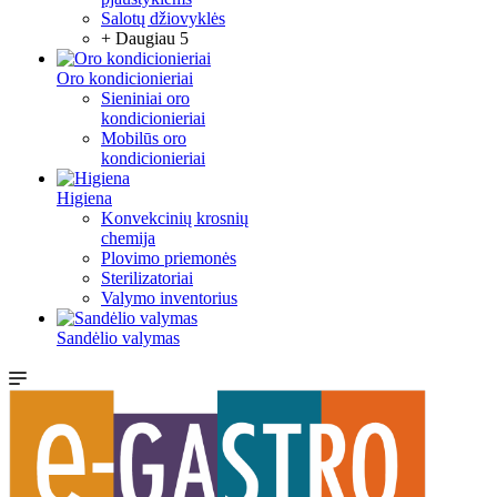
Salotų džiovyklės
+ Daugiau 5
Oro kondicionieriai
Sieniniai oro
kondicionieriai
Mobilūs oro
kondicionieriai
Higiena
Konvekcinių krosnių
chemija
Plovimo priemonės
Sterilizatoriai
Valymo inventorius
Sandėlio valymas