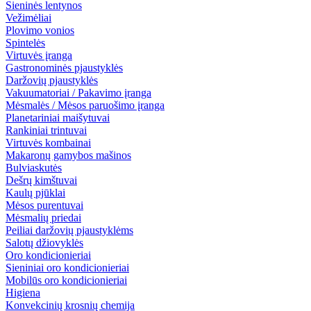
Sieninės lentynos
Vežimėliai
Plovimo vonios
Spintelės
Virtuvės įranga
Gastronominės pjaustyklės
Daržovių pjaustyklės
Vakuumatoriai / Pakavimo įranga
Mėsmalės / Mėsos paruošimo įranga
Planetariniai maišytuvai
Rankiniai trintuvai
Virtuvės kombainai
Makaronų gamybos mašinos
Bulviaskutės
Dešrų kimštuvai
Kaulų pjūklai
Mėsos purentuvai
Mėsmalių priedai
Peiliai daržovių pjaustyklėms
Salotų džiovyklės
Oro kondicionieriai
Sieniniai oro kondicionieriai
Mobilūs oro kondicionieriai
Higiena
Konvekcinių krosnių chemija