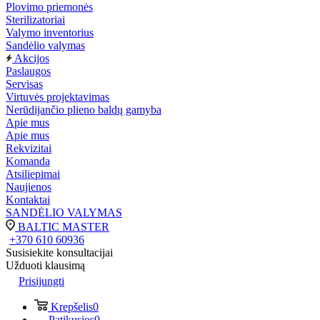
Plovimo priemonės
Sterilizatoriai
Valymo inventorius
Sandėlio valymas
Akcijos
Paslaugos
Servisas
Virtuvės projektavimas
Nerūdijančio plieno baldų gamyba
Apie mus
Apie mus
Rekvizitai
Komanda
Atsiliepimai
Naujienos
Kontaktai
SANDĖLIO VALYMAS
BALTIC MASTER
+370 610 60936
Susisiekite konsultacijai
Užduoti klausimą
Prisijungti
Krepšelis
0
Patikusios
0