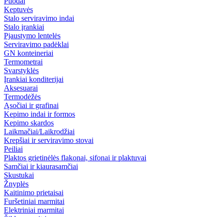
Puodai
Keptuvės
Stalo serviravimo indai
Stalo įrankiai
Pjaustymo lentelės
Serviravimo padėklai
GN konteineriai
Termometrai
Svarstyklės
Įrankiai konditerijai
Aksesuarai
Termodėžės
Ąsočiai ir grafinai
Kepimo indai ir formos
Kepimo skardos
Laikmačiai/Laikrodžiai
Krepšiai ir serviravimo stovai
Peiliai
Plaktos grietinėlės flakonai, sifonai ir plaktuvai
Samčiai ir kiaurasamčiai
Skustukai
Žnyplės
Kaitinimo prietaisai
Furšetiniai marmitai
Elektriniai marmitai