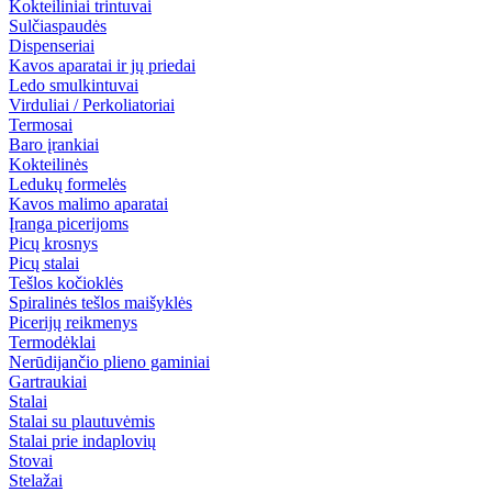
Kokteiliniai trintuvai
Sulčiaspaudės
Dispenseriai
Kavos aparatai ir jų priedai
Ledo smulkintuvai
Virduliai / Perkoliatoriai
Termosai
Baro įrankiai
Kokteilinės
Ledukų formelės
Kavos malimo aparatai
Įranga picerijoms
Picų krosnys
Picų stalai
Tešlos kočioklės
Spiralinės tešlos maišyklės
Picerijų reikmenys
Termodėklai
Nerūdijančio plieno gaminiai
Gartraukiai
Stalai
Stalai su plautuvėmis
Stalai prie indaplovių
Stovai
Stelažai