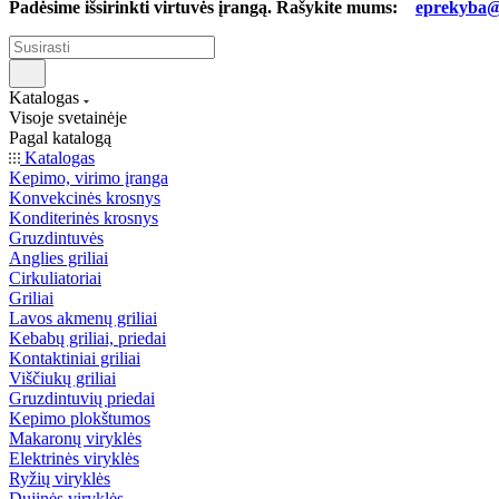
Padėsime išsirinkti virtuvės įrangą. Rašykite mums:
eprekyba@b
Katalogas
Visoje svetainėje
Pagal katalogą
Katalogas
Kepimo, virimo įranga
Konvekcinės krosnys
Konditerinės krosnys
Gruzdintuvės
Anglies griliai
Cirkuliatoriai
Griliai
Lavos akmenų griliai
Kebabų griliai, priedai
Kontaktiniai griliai
Viščiukų griliai
Gruzdintuvių priedai
Kepimo plokštumos
Makaronų viryklės
Elektrinės viryklės
Ryžių viryklės
Dujinės viryklės