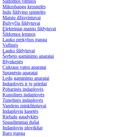
Šildomos vitrinos
Mikrobangų krosnelės
Indų šildymo spintelės
Maisto džiovintuvai
Bulvyčiu šildytuvai
Elektriniai maisto šildytuvai
Šildomos lempos
Lauko prekybos įranga
Vaflinės
Lauko šildytuvai
Šerbeto gaminimo aparatai
Blynkepės
Cukraus vatos aparatai
Spragėsių aparatai
Ledų gaminimo aparatai
Indaplovės ir jų priedai
Pobarinės indaplovės
Kupolinės indaplovės
Tunelinės indaplovės
Vandens minkštintuvai
Indaplovių kasetės
Riebalų gaudyklės
Spaudiminiai dušai
Indaplovių plovikliai
Baro įranga