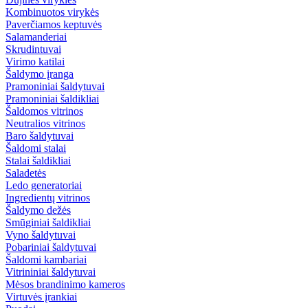
Kombinuotos virykės
Paverčiamos keptuvės
Salamanderiai
Skrudintuvai
Virimo katilai
Šaldymo įranga
Pramoniniai šaldytuvai
Pramoniniai šaldikliai
Šaldomos vitrinos
Neutralios vitrinos
Baro šaldytuvai
Šaldomi stalai
Stalai šaldikliai
Saladetės
Ledo generatoriai
Ingredientų vitrinos
Šaldymo dežės
Smūginiai šaldikliai
Vyno šaldytuvai
Pobariniai šaldytuvai
Šaldomi kambariai
Vitrininiai šaldytuvai
Mėsos brandinimo kameros
Virtuvės įrankiai