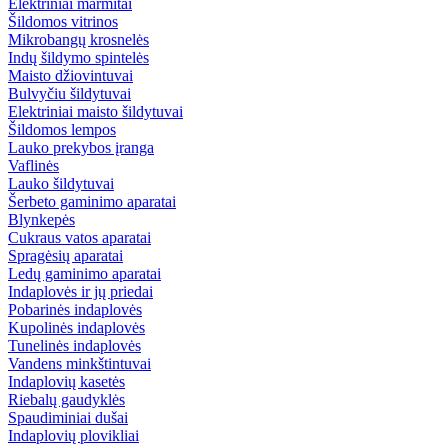
Elektriniai marmitai
Šildomos vitrinos
Mikrobangų krosnelės
Indų šildymo spintelės
Maisto džiovintuvai
Bulvyčiu šildytuvai
Elektriniai maisto šildytuvai
Šildomos lempos
Lauko prekybos įranga
Vaflinės
Lauko šildytuvai
Šerbeto gaminimo aparatai
Blynkepės
Cukraus vatos aparatai
Spragėsių aparatai
Ledų gaminimo aparatai
Indaplovės ir jų priedai
Pobarinės indaplovės
Kupolinės indaplovės
Tunelinės indaplovės
Vandens minkštintuvai
Indaplovių kasetės
Riebalų gaudyklės
Spaudiminiai dušai
Indaplovių plovikliai