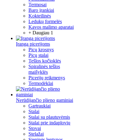
Termosai
Baro įrankiai
Kokteilinės
Ledukų formelės
Kavos malimo aparatai
+ Daugiau 1
Įranga picerijoms
Picų krosnys
Picų stalai
Tešlos kočioklės
Spiralinės tešlos
maišyklės
Picerijų reikmenys
Termodėklai
Nerūdijančio plieno gaminiai
Gartraukiai
Stalai
Stalai su plautuvėmis
Stalai prie indaplovių
Stovai
Stelažai
Sieninės lentynos