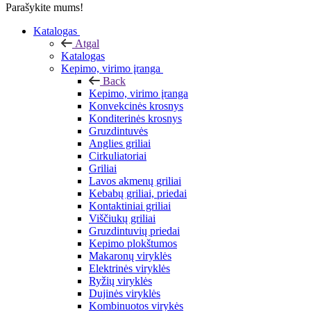
Parašykite mums!
Katalogas
Atgal
Katalogas
Kepimo, virimo įranga
Back
Kepimo, virimo įranga
Konvekcinės krosnys
Konditerinės krosnys
Gruzdintuvės
Anglies griliai
Cirkuliatoriai
Griliai
Lavos akmenų griliai
Kebabų griliai, priedai
Kontaktiniai griliai
Viščiukų griliai
Gruzdintuvių priedai
Kepimo plokštumos
Makaronų viryklės
Elektrinės viryklės
Ryžių viryklės
Dujinės viryklės
Kombinuotos virykės