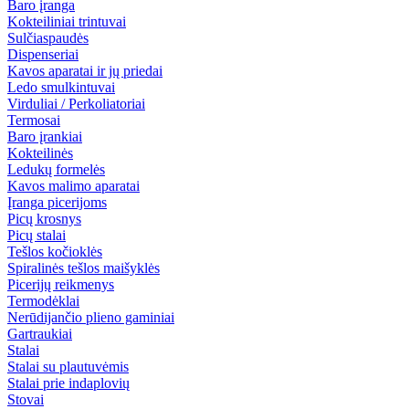
Baro įranga
Kokteiliniai trintuvai
Sulčiaspaudės
Dispenseriai
Kavos aparatai ir jų priedai
Ledo smulkintuvai
Virduliai / Perkoliatoriai
Termosai
Baro įrankiai
Kokteilinės
Ledukų formelės
Kavos malimo aparatai
Įranga picerijoms
Picų krosnys
Picų stalai
Tešlos kočioklės
Spiralinės tešlos maišyklės
Picerijų reikmenys
Termodėklai
Nerūdijančio plieno gaminiai
Gartraukiai
Stalai
Stalai su plautuvėmis
Stalai prie indaplovių
Stovai