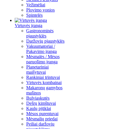
Vežimėliai
Plovimo vonios
Spintelės
Virtuvės įranga
Gastronominės
pjaustyklės
Daržovių pjaustyklės
Vakuumatoriai /
Pakavimo įranga
Mėsmalės / Mėsos
paruošimo įranga
Planetariniai
maišytuvai
Rankiniai trintuvai
Virtuvės kombainai
Makaronų gamybos
mašinos
Bulviaskutės
Dešrų kimštuvai
Kaulų pjūklai
Mėsos purentuvai
Mėsmalių priedai
Peiliai daržovių