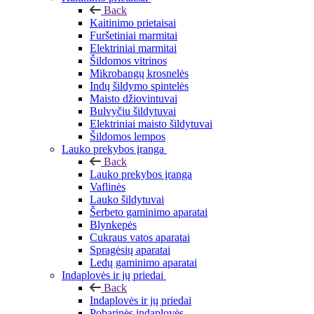
Back
Kaitinimo prietaisai
Furšetiniai marmitai
Elektriniai marmitai
Šildomos vitrinos
Mikrobangų krosnelės
Indų šildymo spintelės
Maisto džiovintuvai
Bulvyčiu šildytuvai
Elektriniai maisto šildytuvai
Šildomos lempos
Lauko prekybos įranga
Back
Lauko prekybos įranga
Vaflinės
Lauko šildytuvai
Šerbeto gaminimo aparatai
Blynkepės
Cukraus vatos aparatai
Spragėsių aparatai
Ledų gaminimo aparatai
Indaplovės ir jų priedai
Back
Indaplovės ir jų priedai
Pobarinės indaplovės