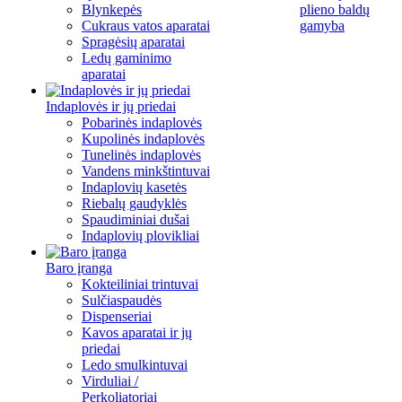
Blynkepės
plieno baldų
Cukraus vatos aparatai
gamyba
Spragėsių aparatai
Ledų gaminimo
aparatai
Indaplovės ir jų priedai
Pobarinės indaplovės
Kupolinės indaplovės
Tunelinės indaplovės
Vandens minkštintuvai
Indaplovių kasetės
Riebalų gaudyklės
Spaudiminiai dušai
Indaplovių plovikliai
Baro įranga
Kokteiliniai trintuvai
Sulčiaspaudės
Dispenseriai
Kavos aparatai ir jų
priedai
Ledo smulkintuvai
Virduliai /
Perkoliatoriai