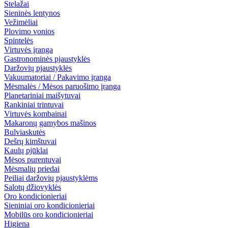
Stelažai
Sieninės lentynos
Vežimėliai
Plovimo vonios
Spintelės
Virtuvės įranga
Gastronominės pjaustyklės
Daržovių pjaustyklės
Vakuumatoriai / Pakavimo įranga
Mėsmalės / Mėsos paruošimo įranga
Planetariniai maišytuvai
Rankiniai trintuvai
Virtuvės kombainai
Makaronų gamybos mašinos
Bulviaskutės
Dešrų kimštuvai
Kaulų pjūklai
Mėsos purentuvai
Mėsmalių priedai
Peiliai daržovių pjaustyklėms
Salotų džiovyklės
Oro kondicionieriai
Sieniniai oro kondicionieriai
Mobilūs oro kondicionieriai
Higiena