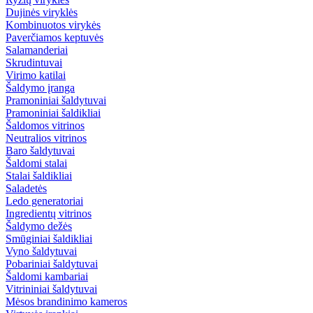
Dujinės viryklės
Kombinuotos virykės
Paverčiamos keptuvės
Salamanderiai
Skrudintuvai
Virimo katilai
Šaldymo įranga
Pramoniniai šaldytuvai
Pramoniniai šaldikliai
Šaldomos vitrinos
Neutralios vitrinos
Baro šaldytuvai
Šaldomi stalai
Stalai šaldikliai
Saladetės
Ledo generatoriai
Ingredientų vitrinos
Šaldymo dežės
Smūginiai šaldikliai
Vyno šaldytuvai
Pobariniai šaldytuvai
Šaldomi kambariai
Vitrininiai šaldytuvai
Mėsos brandinimo kameros