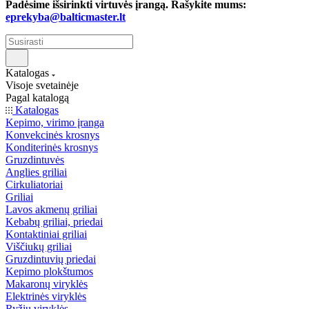
Padėsime išsirinkti virtuvės įrangą. Rašykite mums:
eprekyba@balticmaster.lt
Katalogas
Visoje svetainėje
Pagal katalogą
Katalogas
Kepimo, virimo įranga
Konvekcinės krosnys
Konditerinės krosnys
Gruzdintuvės
Anglies griliai
Cirkuliatoriai
Griliai
Lavos akmenų griliai
Kebabų griliai, priedai
Kontaktiniai griliai
Viščiukų griliai
Gruzdintuvių priedai
Kepimo plokštumos
Makaronų viryklės
Elektrinės viryklės
Ryžių viryklės