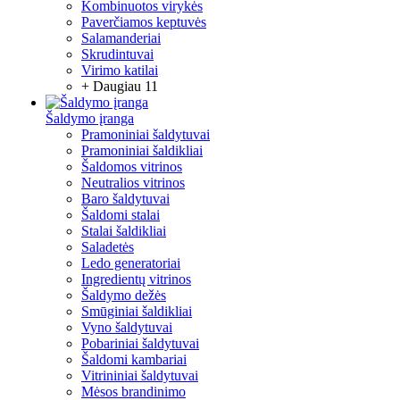
Kombinuotos virykės
Paverčiamos keptuvės
Salamanderiai
Skrudintuvai
Virimo katilai
+ Daugiau 11
Šaldymo įranga
Pramoniniai šaldytuvai
Pramoniniai šaldikliai
Šaldomos vitrinos
Neutralios vitrinos
Baro šaldytuvai
Šaldomi stalai
Stalai šaldikliai
Saladetės
Ledo generatoriai
Ingredientų vitrinos
Šaldymo dežės
Smūginiai šaldikliai
Vyno šaldytuvai
Pobariniai šaldytuvai
Šaldomi kambariai
Vitrininiai šaldytuvai
Mėsos brandinimo