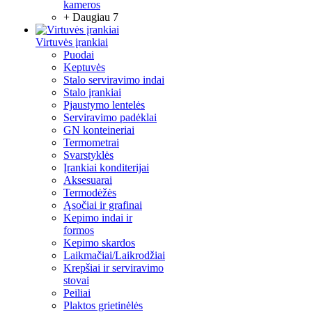
kameros
+ Daugiau 7
Virtuvės įrankiai
Puodai
Keptuvės
Stalo serviravimo indai
Stalo įrankiai
Pjaustymo lentelės
Serviravimo padėklai
GN konteineriai
Termometrai
Svarstyklės
Įrankiai konditerijai
Aksesuarai
Termodėžės
Ąsočiai ir grafinai
Kepimo indai ir
formos
Kepimo skardos
Laikmačiai/Laikrodžiai
Krepšiai ir serviravimo
stovai
Peiliai
Plaktos grietinėlės