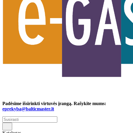
Padėsime išsirinkti virtuvės įrangą. Rašykite mums:
eprekyba@balticmaster.lt
Katalogas