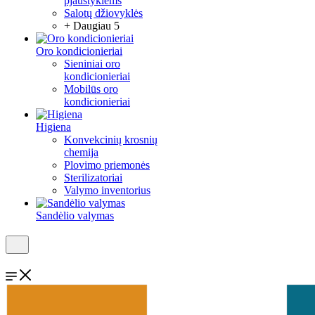
pjaustyklėms
Salotų džiovyklės
+ Daugiau 5
Oro kondicionieriai
Sieniniai oro
kondicionieriai
Mobilūs oro
kondicionieriai
Higiena
Konvekcinių krosnių
chemija
Plovimo priemonės
Sterilizatoriai
Valymo inventorius
Sandėlio valymas