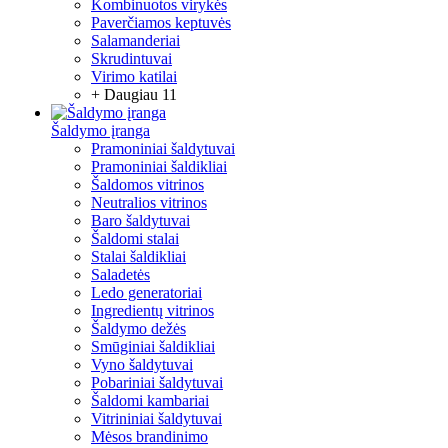
Kombinuotos virykės
Paverčiamos keptuvės
Salamanderiai
Skrudintuvai
Virimo katilai
+ Daugiau 11
Šaldymo įranga
Pramoniniai šaldytuvai
Pramoniniai šaldikliai
Šaldomos vitrinos
Neutralios vitrinos
Baro šaldytuvai
Šaldomi stalai
Stalai šaldikliai
Saladetės
Ledo generatoriai
Ingredientų vitrinos
Šaldymo dežės
Smūginiai šaldikliai
Vyno šaldytuvai
Pobariniai šaldytuvai
Šaldomi kambariai
Vitrininiai šaldytuvai
Mėsos brandinimo