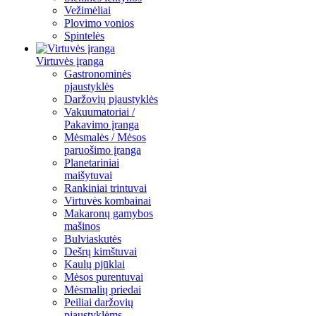
Vežimėliai
Plovimo vonios
Spintelės
Virtuvės įranga
Gastronominės
pjaustyklės
Daržovių pjaustyklės
Vakuumatoriai /
Pakavimo įranga
Mėsmalės / Mėsos
paruošimo įranga
Planetariniai
maišytuvai
Rankiniai trintuvai
Virtuvės kombainai
Makaronų gamybos
mašinos
Bulviaskutės
Dešrų kimštuvai
Kaulų pjūklai
Mėsos purentuvai
Mėsmalių priedai
Peiliai daržovių
pjaustyklėms