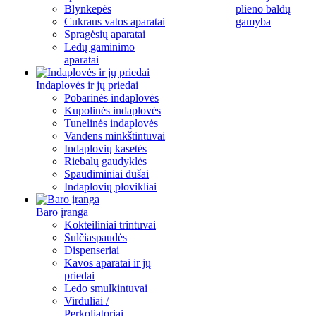
Blynkepės
plieno baldų
Cukraus vatos aparatai
gamyba
Spragėsių aparatai
Ledų gaminimo
aparatai
Indaplovės ir jų priedai
Pobarinės indaplovės
Kupolinės indaplovės
Tunelinės indaplovės
Vandens minkštintuvai
Indaplovių kasetės
Riebalų gaudyklės
Spaudiminiai dušai
Indaplovių plovikliai
Baro įranga
Kokteiliniai trintuvai
Sulčiaspaudės
Dispenseriai
Kavos aparatai ir jų
priedai
Ledo smulkintuvai
Virduliai /
Perkoliatoriai