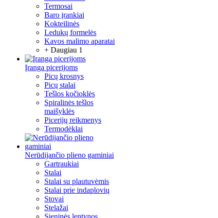
Termosai
Baro įrankiai
Kokteilinės
Ledukų formelės
Kavos malimo aparatai
+ Daugiau 1
Įranga picerijoms
Picų krosnys
Picų stalai
Tešlos kočioklės
Spiralinės tešlos
maišyklės
Picerijų reikmenys
Termodėklai
Nerūdijančio plieno gaminiai
Gartraukiai
Stalai
Stalai su plautuvėmis
Stalai prie indaplovių
Stovai
Stelažai
Sieninės lentynos