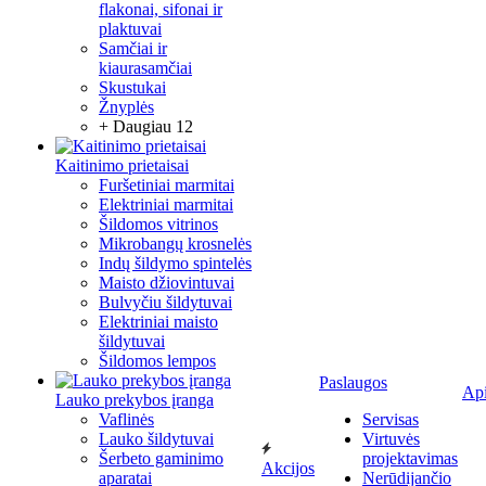
flakonai, sifonai ir
plaktuvai
Samčiai ir
kiaurasamčiai
Skustukai
Žnyplės
+ Daugiau 12
Kaitinimo prietaisai
Furšetiniai marmitai
Elektriniai marmitai
Šildomos vitrinos
Mikrobangų krosnelės
Indų šildymo spintelės
Maisto džiovintuvai
Bulvyčiu šildytuvai
Elektriniai maisto
šildytuvai
Šildomos lempos
Paslaugos
Ap
Lauko prekybos įranga
Vaflinės
Servisas
Lauko šildytuvai
Virtuvės
Šerbeto gaminimo
projektavimas
Akcijos
aparatai
Nerūdijančio