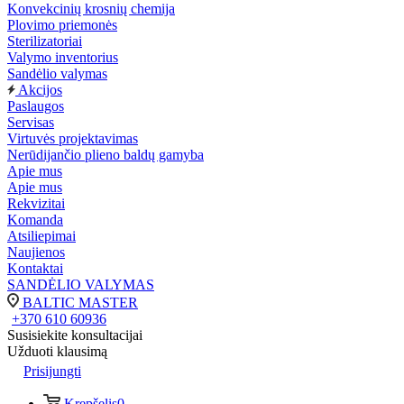
Konvekcinių krosnių chemija
Plovimo priemonės
Sterilizatoriai
Valymo inventorius
Sandėlio valymas
Akcijos
Paslaugos
Servisas
Virtuvės projektavimas
Nerūdijančio plieno baldų gamyba
Apie mus
Apie mus
Rekvizitai
Komanda
Atsiliepimai
Naujienos
Kontaktai
SANDĖLIO VALYMAS
BALTIC MASTER
+370 610 60936
Susisiekite konsultacijai
Užduoti klausimą
Prisijungti
Krepšelis
0