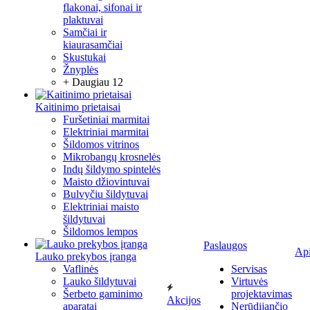
flakonai, sifonai ir
plaktuvai
Samčiai ir
kiaurasamčiai
Skustukai
Žnyplės
+ Daugiau 12
Kaitinimo prietaisai
Furšetiniai marmitai
Elektriniai marmitai
Šildomos vitrinos
Mikrobangų krosnelės
Indų šildymo spintelės
Maisto džiovintuvai
Bulvyčiu šildytuvai
Elektriniai maisto
šildytuvai
Šildomos lempos
Paslaugos
Ap
Lauko prekybos įranga
Vaflinės
Servisas
Lauko šildytuvai
Virtuvės
Šerbeto gaminimo
projektavimas
Akcijos
aparatai
Nerūdijančio