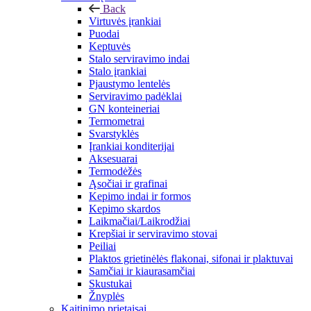
Back
Virtuvės įrankiai
Puodai
Keptuvės
Stalo serviravimo indai
Stalo įrankiai
Pjaustymo lentelės
Serviravimo padėklai
GN konteineriai
Termometrai
Svarstyklės
Įrankiai konditerijai
Aksesuarai
Termodėžės
Ąsočiai ir grafinai
Kepimo indai ir formos
Kepimo skardos
Laikmačiai/Laikrodžiai
Krepšiai ir serviravimo stovai
Peiliai
Plaktos grietinėlės flakonai, sifonai ir plaktuvai
Samčiai ir kiaurasamčiai
Skustukai
Žnyplės
Kaitinimo prietaisai