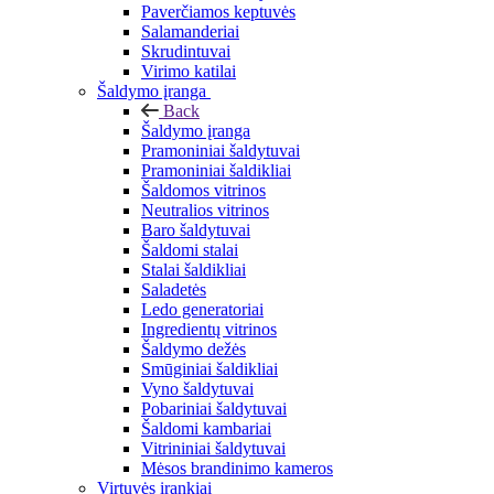
Paverčiamos keptuvės
Salamanderiai
Skrudintuvai
Virimo katilai
Šaldymo įranga
Back
Šaldymo įranga
Pramoniniai šaldytuvai
Pramoniniai šaldikliai
Šaldomos vitrinos
Neutralios vitrinos
Baro šaldytuvai
Šaldomi stalai
Stalai šaldikliai
Saladetės
Ledo generatoriai
Ingredientų vitrinos
Šaldymo dežės
Smūginiai šaldikliai
Vyno šaldytuvai
Pobariniai šaldytuvai
Šaldomi kambariai
Vitrininiai šaldytuvai
Mėsos brandinimo kameros
Virtuvės įrankiai