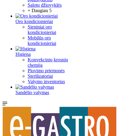
Salotų džiovyklės
+ Daugiau 5
Oro kondicionieriai
Sieniniai oro
kondicionieriai
Mobilūs oro
kondicionieriai
Higiena
Konvekcinių krosnių
chemija
Plovimo priemonės
Sterilizatoriai
Valymo inventorius
Sandėlio valymas