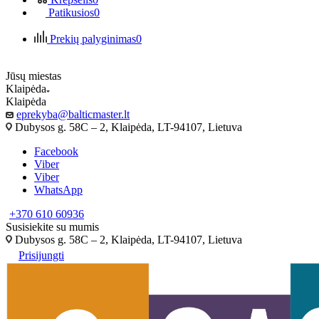
Patikusios
0
Prekių palyginimas
0
Jūsų miestas
Klaipėda
Klaipėda
eprekyba@balticmaster.lt
Dubysos g. 58C – 2, Klaipėda, LT-94107, Lietuva
Facebook
Viber
Viber
WhatsApp
+370 610 60936
Susisiekite su mumis
Dubysos g. 58C – 2, Klaipėda, LT-94107, Lietuva
Prisijungti