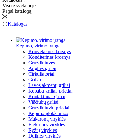
Visoje svetainėje
Pagal katalogą
Katalogas
Kepimo, virimo įranga
Konvekcinės krosnys
Konditerinės krosnys
Gruzdintuvės
Anglies griliai
Cirkuliatoriai
Griliai
Lavos akmenų griliai
Kebabų griliai, priedai
Kontaktiniai griliai
Viščiukų griliai
Gruzdintuvių priedai
Kepimo plokštumos
Makaronų viryklės
Elektrinės viryklės
Ryžių viryklės
Dujinės viryklės