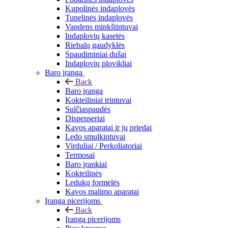
Kupolinės indaplovės
Tunelinės indaplovės
Vandens minkštintuvai
Indaplovių kasetės
Riebalų gaudyklės
Spaudiminiai dušai
Indaplovių plovikliai
Baro įranga
Back
Baro įranga
Kokteiliniai trintuvai
Sulčiaspaudės
Dispenseriai
Kavos aparatai ir jų priedai
Ledo smulkintuvai
Virduliai / Perkoliatoriai
Termosai
Baro įrankiai
Kokteilinės
Ledukų formelės
Kavos malimo aparatai
Įranga picerijoms
Back
Įranga picerijoms