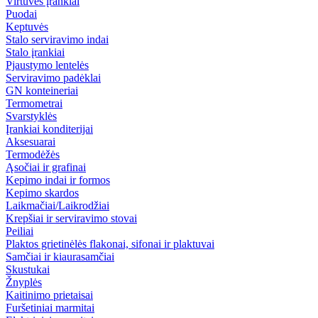
Virtuvės įrankiai
Puodai
Keptuvės
Stalo serviravimo indai
Stalo įrankiai
Pjaustymo lentelės
Serviravimo padėklai
GN konteineriai
Termometrai
Svarstyklės
Įrankiai konditerijai
Aksesuarai
Termodėžės
Ąsočiai ir grafinai
Kepimo indai ir formos
Kepimo skardos
Laikmačiai/Laikrodžiai
Krepšiai ir serviravimo stovai
Peiliai
Plaktos grietinėlės flakonai, sifonai ir plaktuvai
Samčiai ir kiaurasamčiai
Skustukai
Žnyplės
Kaitinimo prietaisai
Furšetiniai marmitai