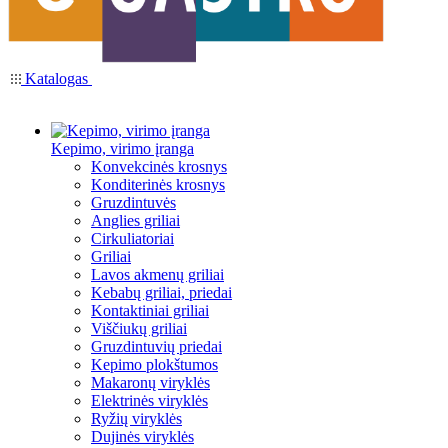
Katalogas
Kepimo, virimo įranga
Konvekcinės krosnys
Konditerinės krosnys
Gruzdintuvės
Anglies griliai
Cirkuliatoriai
Griliai
Lavos akmenų griliai
Kebabų griliai, priedai
Kontaktiniai griliai
Viščiukų griliai
Gruzdintuvių priedai
Kepimo plokštumos
Makaronų viryklės
Elektrinės viryklės
Ryžių viryklės
Dujinės viryklės