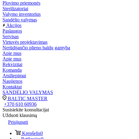
Plovimo priemonės
Sterilizatoriai
Valymo inventorius
Sandėlio valymas
Akcijos
Paslaugos
Servisas
Virtuvės projektavimas
Nerūdijančio plieno baldų gamyba
Apie mus
Apie mus
Rekvizitai
Komanda
Atsiliepimai
Naujienos
Kontaktai
SANDĖLIO VALYMAS
BALTIC MASTER
+370 610 60936
Susisiekite konsultacijai
Užduoti klausimą
Prisijungti
Krepšelis
0
Patikusios
0