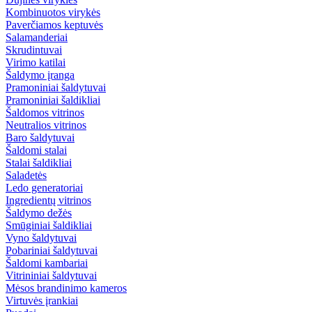
Kombinuotos virykės
Paverčiamos keptuvės
Salamanderiai
Skrudintuvai
Virimo katilai
Šaldymo įranga
Pramoniniai šaldytuvai
Pramoniniai šaldikliai
Šaldomos vitrinos
Neutralios vitrinos
Baro šaldytuvai
Šaldomi stalai
Stalai šaldikliai
Saladetės
Ledo generatoriai
Ingredientų vitrinos
Šaldymo dežės
Smūginiai šaldikliai
Vyno šaldytuvai
Pobariniai šaldytuvai
Šaldomi kambariai
Vitrininiai šaldytuvai
Mėsos brandinimo kameros
Virtuvės įrankiai