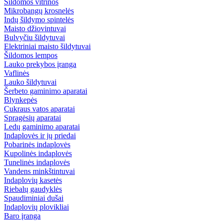
Šildomos vitrinos
Mikrobangų krosnelės
Indų šildymo spintelės
Maisto džiovintuvai
Bulvyčiu šildytuvai
Elektriniai maisto šildytuvai
Šildomos lempos
Lauko prekybos įranga
Vaflinės
Lauko šildytuvai
Šerbeto gaminimo aparatai
Blynkepės
Cukraus vatos aparatai
Spragėsių aparatai
Ledų gaminimo aparatai
Indaplovės ir jų priedai
Pobarinės indaplovės
Kupolinės indaplovės
Tunelinės indaplovės
Vandens minkštintuvai
Indaplovių kasetės
Riebalų gaudyklės
Spaudiminiai dušai
Indaplovių plovikliai
Baro įranga