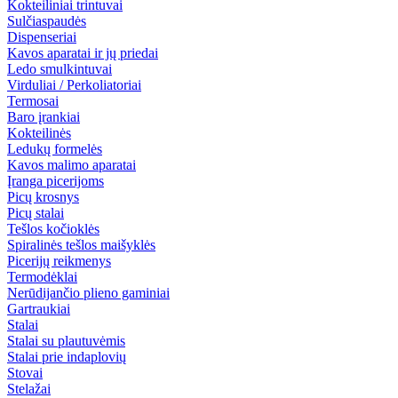
Kokteiliniai trintuvai
Sulčiaspaudės
Dispenseriai
Kavos aparatai ir jų priedai
Ledo smulkintuvai
Virduliai / Perkoliatoriai
Termosai
Baro įrankiai
Kokteilinės
Ledukų formelės
Kavos malimo aparatai
Įranga picerijoms
Picų krosnys
Picų stalai
Tešlos kočioklės
Spiralinės tešlos maišyklės
Picerijų reikmenys
Termodėklai
Nerūdijančio plieno gaminiai
Gartraukiai
Stalai
Stalai su plautuvėmis
Stalai prie indaplovių
Stovai
Stelažai