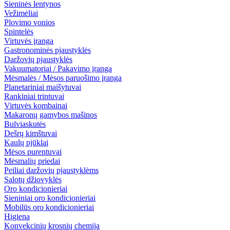
Sieninės lentynos
Vežimėliai
Plovimo vonios
Spintelės
Virtuvės įranga
Gastronominės pjaustyklės
Daržovių pjaustyklės
Vakuumatoriai / Pakavimo įranga
Mėsmalės / Mėsos paruošimo įranga
Planetariniai maišytuvai
Rankiniai trintuvai
Virtuvės kombainai
Makaronų gamybos mašinos
Bulviaskutės
Dešrų kimštuvai
Kaulų pjūklai
Mėsos purentuvai
Mėsmalių priedai
Peiliai daržovių pjaustyklėms
Salotų džiovyklės
Oro kondicionieriai
Sieniniai oro kondicionieriai
Mobilūs oro kondicionieriai
Higiena
Konvekcinių krosnių chemija