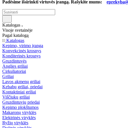
Padėsime išsirinkti virtuvės įrangą. Rašykite mums:
eprekyba@b
Katalogas
Visoje svetainėje
Pagal katalogą
Katalogas
Kepimo, virimo įranga
Konvekcinės krosnys
Konditerinės krosnys
Gruzdintuvės
Anglies griliai
Cirkuliatoriai
Griliai
Lavos akmenų griliai
Kebabų griliai, priedai
Kontaktiniai griliai
Viščiukų griliai
Gruzdintuvių priedai
Kepimo plokštumos
Makaronų viryklės
Elektrinės viryklės
Ryžių viryklės
Dujinės viryklės