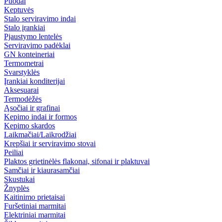
Puodai
Keptuvės
Stalo serviravimo indai
Stalo įrankiai
Pjaustymo lentelės
Serviravimo padėklai
GN konteineriai
Termometrai
Svarstyklės
Įrankiai konditerijai
Aksesuarai
Termodėžės
Ąsočiai ir grafinai
Kepimo indai ir formos
Kepimo skardos
Laikmačiai/Laikrodžiai
Krepšiai ir serviravimo stovai
Peiliai
Plaktos grietinėlės flakonai, sifonai ir plaktuvai
Samčiai ir kiaurasamčiai
Skustukai
Žnyplės
Kaitinimo prietaisai
Furšetiniai marmitai
Elektriniai marmitai