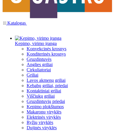
Katalogas
Kepimo, virimo įranga
Konvekcinės krosnys
Konditerinės krosnys
Gruzdintuvės
Anglies griliai
Cirkuliatoriai
Griliai
Lavos akmenų griliai
Kebabų griliai, priedai
Kontaktiniai griliai
Viščiukų griliai
Gruzdintuvių priedai
Kepimo plokštumos
Makaronų viryklės
Elektrinės viryklės
Ryžių viryklės
Dujinės viryklės