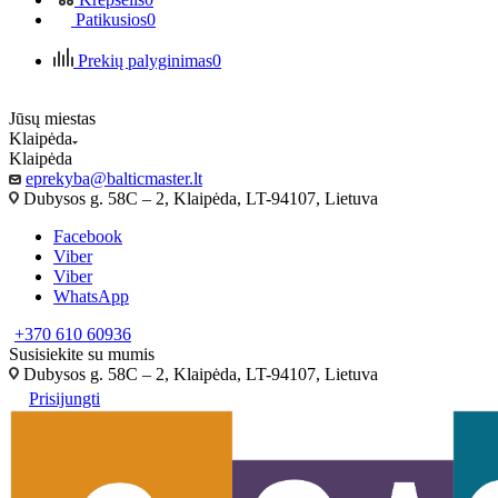
Patikusios
0
Prekių palyginimas
0
Jūsų miestas
Klaipėda
Klaipėda
eprekyba@balticmaster.lt
Dubysos g. 58C – 2, Klaipėda, LT-94107, Lietuva
Facebook
Viber
Viber
WhatsApp
+370 610 60936
Susisiekite su mumis
Dubysos g. 58C – 2, Klaipėda, LT-94107, Lietuva
Prisijungti