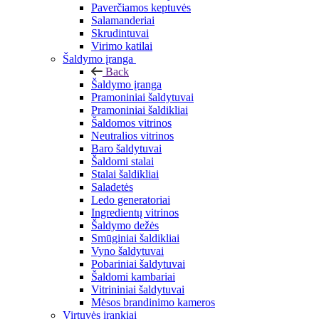
Paverčiamos keptuvės
Salamanderiai
Skrudintuvai
Virimo katilai
Šaldymo įranga
Back
Šaldymo įranga
Pramoniniai šaldytuvai
Pramoniniai šaldikliai
Šaldomos vitrinos
Neutralios vitrinos
Baro šaldytuvai
Šaldomi stalai
Stalai šaldikliai
Saladetės
Ledo generatoriai
Ingredientų vitrinos
Šaldymo dežės
Smūginiai šaldikliai
Vyno šaldytuvai
Pobariniai šaldytuvai
Šaldomi kambariai
Vitrininiai šaldytuvai
Mėsos brandinimo kameros
Virtuvės įrankiai