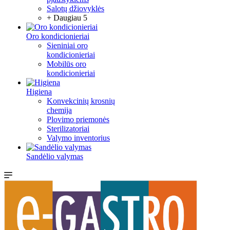
Salotų džiovyklės
+ Daugiau 5
Oro kondicionieriai
Sieniniai oro
kondicionieriai
Mobilūs oro
kondicionieriai
Higiena
Konvekcinių krosnių
chemija
Plovimo priemonės
Sterilizatoriai
Valymo inventorius
Sandėlio valymas