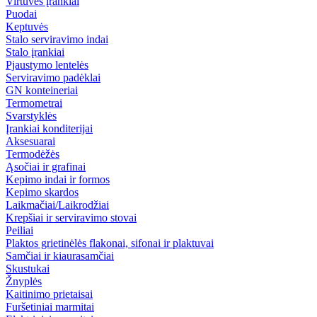
Virtuvės įrankiai
Puodai
Keptuvės
Stalo serviravimo indai
Stalo įrankiai
Pjaustymo lentelės
Serviravimo padėklai
GN konteineriai
Termometrai
Svarstyklės
Įrankiai konditerijai
Aksesuarai
Termodėžės
Ąsočiai ir grafinai
Kepimo indai ir formos
Kepimo skardos
Laikmačiai/Laikrodžiai
Krepšiai ir serviravimo stovai
Peiliai
Plaktos grietinėlės flakonai, sifonai ir plaktuvai
Samčiai ir kiaurasamčiai
Skustukai
Žnyplės
Kaitinimo prietaisai
Furšetiniai marmitai