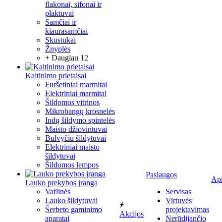
flakonai, sifonai ir
plaktuvai
Samčiai ir
kiaurasamčiai
Skustukai
Žnyplės
+ Daugiau 12
Kaitinimo prietaisai
Furšetiniai marmitai
Elektriniai marmitai
Šildomos vitrinos
Mikrobangų krosnelės
Indų šildymo spintelės
Maisto džiovintuvai
Bulvyčiu šildytuvai
Elektriniai maisto
šildytuvai
Šildomos lempos
Paslaugos
Ap
Lauko prekybos įranga
Vaflinės
Servisas
Lauko šildytuvai
Virtuvės
Šerbeto gaminimo
projektavimas
Akcijos
aparatai
Nerūdijančio