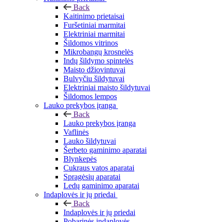
Back
Kaitinimo prietaisai
Furšetiniai marmitai
Elektriniai marmitai
Šildomos vitrinos
Mikrobangų krosnelės
Indų šildymo spintelės
Maisto džiovintuvai
Bulvyčiu šildytuvai
Elektriniai maisto šildytuvai
Šildomos lempos
Lauko prekybos įranga
Back
Lauko prekybos įranga
Vaflinės
Lauko šildytuvai
Šerbeto gaminimo aparatai
Blynkepės
Cukraus vatos aparatai
Spragėsių aparatai
Ledų gaminimo aparatai
Indaplovės ir jų priedai
Back
Indaplovės ir jų priedai
Pobarinės indaplovės