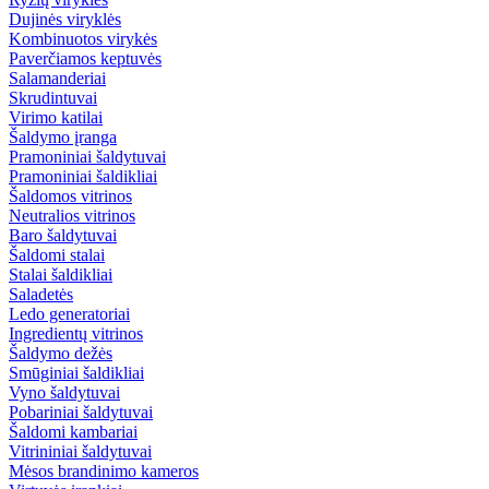
Dujinės viryklės
Kombinuotos virykės
Paverčiamos keptuvės
Salamanderiai
Skrudintuvai
Virimo katilai
Šaldymo įranga
Pramoniniai šaldytuvai
Pramoniniai šaldikliai
Šaldomos vitrinos
Neutralios vitrinos
Baro šaldytuvai
Šaldomi stalai
Stalai šaldikliai
Saladetės
Ledo generatoriai
Ingredientų vitrinos
Šaldymo dežės
Smūginiai šaldikliai
Vyno šaldytuvai
Pobariniai šaldytuvai
Šaldomi kambariai
Vitrininiai šaldytuvai
Mėsos brandinimo kameros