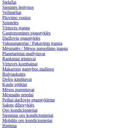
Stelažai
Sieninės lentynos
Vežimėliai
Plovimo vonios
Spintelės
Virtuvės įranga
Gastronominės pjaustyklės
Daržovių pjaustyklės
Vakuumatoriai / Pakavimo įranga
Mėsmalės / Mėsos paruošimo įranga
Planetariniai maišytuvai
Rankiniai trintuvai
Virtuvės kombainai
Makaronų gamybos mašinos
Bulviaskutės
Dešrų kimštuvai
Kaulų pjūklai
Mėsos purentuvai
Mėsmalių priedai
Peiliai daržovių pjaustyklėms
Salotų džiovyklės
Oro kondicionieriai
Sieniniai oro kondicionieriai
Mobilūs oro kondicionieriai
Higiena