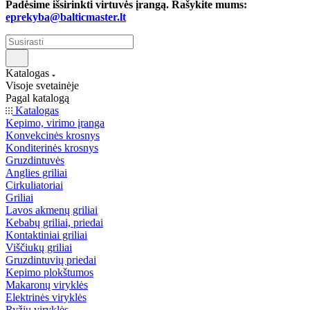
Padėsime išsirinkti virtuvės įrangą. Rašykite mums:
eprekyba@balticmaster.lt
Katalogas
Visoje svetainėje
Pagal katalogą
Katalogas
Kepimo, virimo įranga
Konvekcinės krosnys
Konditerinės krosnys
Gruzdintuvės
Anglies griliai
Cirkuliatoriai
Griliai
Lavos akmenų griliai
Kebabų griliai, priedai
Kontaktiniai griliai
Viščiukų griliai
Gruzdintuvių priedai
Kepimo plokštumos
Makaronų viryklės
Elektrinės viryklės
Ryžių viryklės