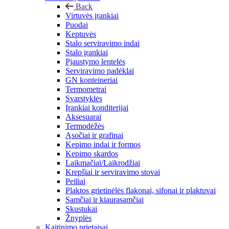
Back
Virtuvės įrankiai
Puodai
Keptuvės
Stalo serviravimo indai
Stalo įrankiai
Pjaustymo lentelės
Serviravimo padėklai
GN konteineriai
Termometrai
Svarstyklės
Įrankiai konditerijai
Aksesuarai
Termodėžės
Ąsočiai ir grafinai
Kepimo indai ir formos
Kepimo skardos
Laikmačiai/Laikrodžiai
Krepšiai ir serviravimo stovai
Peiliai
Plaktos grietinėlės flakonai, sifonai ir plaktuvai
Samčiai ir kiaurasamčiai
Skustukai
Žnyplės
Kaitinimo prietaisai