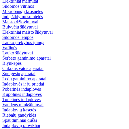
Elektriniai marmitai
Šildomos vitrinos
Mikrobangų krosnelės
Indų šildymo spintelės
Maisto džiovintuvai
Bulvyčiu šildytuvai
Elektriniai maisto šildytuvai
Šildomos lempos
Lauko prekybos įranga
Vaflinės
Lauko šildytuvai
Šerbeto gaminimo aparatai
Blynkepės
Cukraus vatos aparatai
Spragėsių aparatai
Ledų gaminimo aparatai
Indaplovės ir jų priedai
Pobarinės indaplovės
Kupolinės indaplovės
Tunelinės indaplovės
Vandens minkštintuvai
Indaplovių kasetės
Riebalų gaudyklės
Spaudiminiai dušai
Indaplovių plovikliai