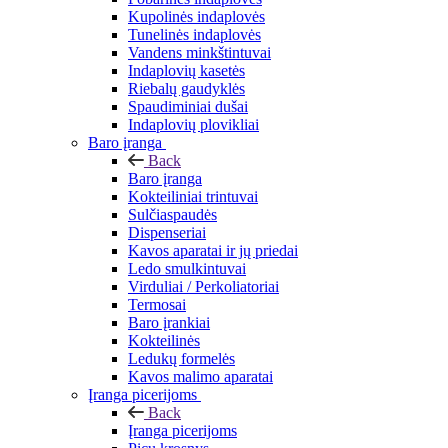
Kupolinės indaplovės
Tunelinės indaplovės
Vandens minkštintuvai
Indaplovių kasetės
Riebalų gaudyklės
Spaudiminiai dušai
Indaplovių plovikliai
Baro įranga
Back
Baro įranga
Kokteiliniai trintuvai
Sulčiaspaudės
Dispenseriai
Kavos aparatai ir jų priedai
Ledo smulkintuvai
Virduliai / Perkoliatoriai
Termosai
Baro įrankiai
Kokteilinės
Ledukų formelės
Kavos malimo aparatai
Įranga picerijoms
Back
Įranga picerijoms