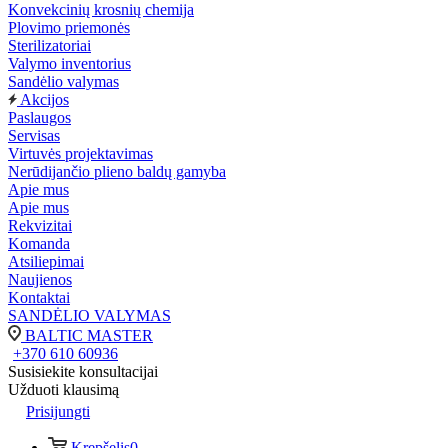
Konvekcinių krosnių chemija
Plovimo priemonės
Sterilizatoriai
Valymo inventorius
Sandėlio valymas
Akcijos
Paslaugos
Servisas
Virtuvės projektavimas
Nerūdijančio plieno baldų gamyba
Apie mus
Apie mus
Rekvizitai
Komanda
Atsiliepimai
Naujienos
Kontaktai
SANDĖLIO VALYMAS
BALTIC MASTER
+370 610 60936
Susisiekite konsultacijai
Užduoti klausimą
Prisijungti
Krepšelis
0