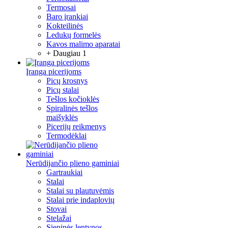
Termosai
Baro įrankiai
Kokteilinės
Ledukų formelės
Kavos malimo aparatai
+ Daugiau 1
Įranga picerijoms
Picų krosnys
Picų stalai
Tešlos kočioklės
Spiralinės tešlos
maišyklės
Picerijų reikmenys
Termodėklai
Nerūdijančio plieno gaminiai
Gartraukiai
Stalai
Stalai su plautuvėmis
Stalai prie indaplovių
Stovai
Stelažai
Sieninės lentynos