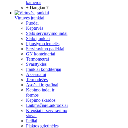
kameros
+ Daugiau 7
Virtuvės įrankiai
Puodai
Keptuvės
Stalo serviravimo indai
Stalo įrankiai
Pjaustymo lentelės
Serviravimo padėklai
GN konteineriai
Termometrai
Svarstyklės
Įrankiai konditerijai
Aksesuarai
Termodėžės
Ąsočiai ir grafinai
Kepimo indai ir
formos
Kepimo skardos
Laikmačiai/Laikrodžiai
Krepšiai ir serviravimo
stovai
Peiliai
Plaktos grietinėlės