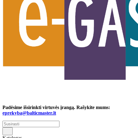
Padėsime išsirinkti virtuvės įrangą. Rašykite mums:
eprekyba@balticmaster.lt
Katalogas