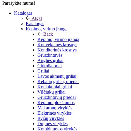
Parašykite mums!
Katalogas
Atgal
Katalogas
Kepimo, virimo įranga
Back
Kepimo, virimo įranga
Konvekcinės krosnys
Konditerinės krosnys
Gruzdintuvės
Anglies griliai
Cirkuliatoriai
Griliai
Lavos akmenų griliai
Kebabų griliai, priedai
Kontaktiniai griliai
Viščiukų griliai
Gruzdintuvių priedai
Kepimo plokštumos
Makaronų viryklės
Elektrinės viryklės
Ryžių viryklės
Dujinės viryklės
Kombinuotos virykės