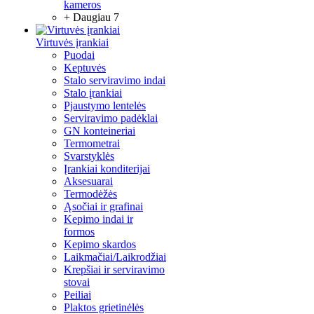
kameros
+ Daugiau 7
Virtuvės įrankiai
Puodai
Keptuvės
Stalo serviravimo indai
Stalo įrankiai
Pjaustymo lentelės
Serviravimo padėklai
GN konteineriai
Termometrai
Svarstyklės
Įrankiai konditerijai
Aksesuarai
Termodėžės
Ąsočiai ir grafinai
Kepimo indai ir
formos
Kepimo skardos
Laikmačiai/Laikrodžiai
Krepšiai ir serviravimo
stovai
Peiliai
Plaktos grietinėlės