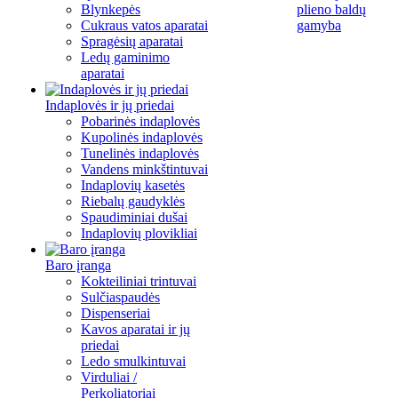
Blynkepės
plieno baldų
Cukraus vatos aparatai
gamyba
Spragėsių aparatai
Ledų gaminimo
aparatai
Indaplovės ir jų priedai
Pobarinės indaplovės
Kupolinės indaplovės
Tunelinės indaplovės
Vandens minkštintuvai
Indaplovių kasetės
Riebalų gaudyklės
Spaudiminiai dušai
Indaplovių plovikliai
Baro įranga
Kokteiliniai trintuvai
Sulčiaspaudės
Dispenseriai
Kavos aparatai ir jų
priedai
Ledo smulkintuvai
Virduliai /
Perkoliatoriai