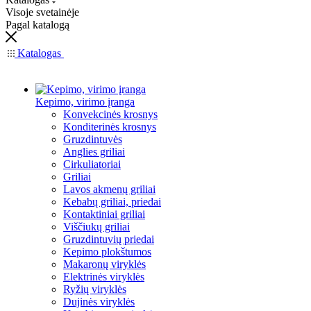
Visoje svetainėje
Pagal katalogą
Katalogas
Kepimo, virimo įranga
Konvekcinės krosnys
Konditerinės krosnys
Gruzdintuvės
Anglies griliai
Cirkuliatoriai
Griliai
Lavos akmenų griliai
Kebabų griliai, priedai
Kontaktiniai griliai
Viščiukų griliai
Gruzdintuvių priedai
Kepimo plokštumos
Makaronų viryklės
Elektrinės viryklės
Ryžių viryklės
Dujinės viryklės