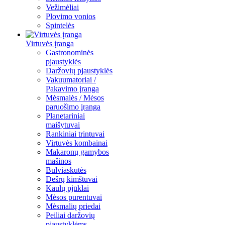
Vežimėliai
Plovimo vonios
Spintelės
Virtuvės įranga
Gastronominės
pjaustyklės
Daržovių pjaustyklės
Vakuumatoriai /
Pakavimo įranga
Mėsmalės / Mėsos
paruošimo įranga
Planetariniai
maišytuvai
Rankiniai trintuvai
Virtuvės kombainai
Makaronų gamybos
mašinos
Bulviaskutės
Dešrų kimštuvai
Kaulų pjūklai
Mėsos purentuvai
Mėsmalių priedai
Peiliai daržovių
pjaustyklėms