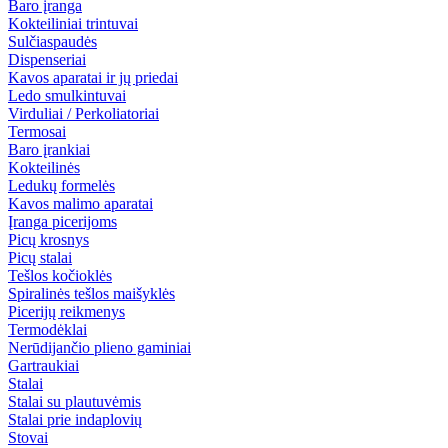
Baro įranga
Kokteiliniai trintuvai
Sulčiaspaudės
Dispenseriai
Kavos aparatai ir jų priedai
Ledo smulkintuvai
Virduliai / Perkoliatoriai
Termosai
Baro įrankiai
Kokteilinės
Ledukų formelės
Kavos malimo aparatai
Įranga picerijoms
Picų krosnys
Picų stalai
Tešlos kočioklės
Spiralinės tešlos maišyklės
Picerijų reikmenys
Termodėklai
Nerūdijančio plieno gaminiai
Gartraukiai
Stalai
Stalai su plautuvėmis
Stalai prie indaplovių
Stovai