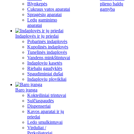
Blynkepės
plieno baldų
Cukraus vatos aparatai
gamyba
Spragėsių aparatai
Ledų gaminimo
aparatai
Indaplovės ir jų priedai
Pobarinės indaplovės
Kupolinės indaplovės
Tunelinės indaplovės
Vandens minkštintuvai
Indaplovių kasetės
Riebalų gaudyklės
Spaudiminiai dušai
Indaplovių plovikliai
Baro įranga
Kokteiliniai trintuvai
Sulčiaspaudės
Dispenseriai
Kavos aparatai ir jų
priedai
Ledo smulkintuvai
Virduliai /
Perkoliatoriai