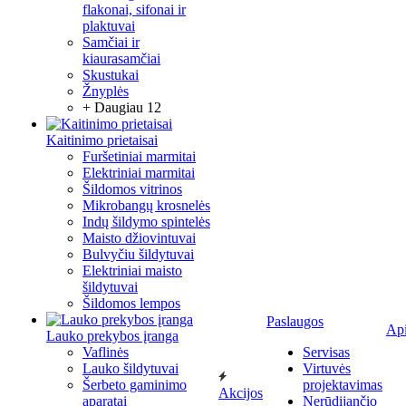
flakonai, sifonai ir
plaktuvai
Samčiai ir
kiaurasamčiai
Skustukai
Žnyplės
+ Daugiau 12
Kaitinimo prietaisai
Furšetiniai marmitai
Elektriniai marmitai
Šildomos vitrinos
Mikrobangų krosnelės
Indų šildymo spintelės
Maisto džiovintuvai
Bulvyčiu šildytuvai
Elektriniai maisto
šildytuvai
Šildomos lempos
Paslaugos
Ap
Lauko prekybos įranga
Vaflinės
Servisas
Lauko šildytuvai
Virtuvės
Šerbeto gaminimo
projektavimas
Akcijos
aparatai
Nerūdijančio