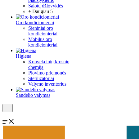
pjaustyklėms
Salotų džiovyklės
+ Daugiau 5
Oro kondicionieriai
Sieniniai oro
kondicionieriai
Mobilūs oro
kondicionieriai
Higiena
Konvekcinių krosnių
chemija
Plovimo priemonės
Sterilizatoriai
Valymo inventorius
Sandėlio valymas