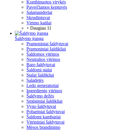
Kombinuotos virykės
Paverčiamos keptuvės
Salamanderiai
Skrudintuvai
Virimo katilai
+ Daugiau 11
Šaldymo įranga
Pramoniniai šaldytuvai
Pramoniniai šaldikliai
Šaldomos vitrinos
Neutralios vitrinos
Baro šaldytuvai
Šaldomi stalai
Stalai šaldikliai
Saladetės
Ledo generatoriai
Ingredientų vitrinos
Šaldymo dežės
Smūginiai šaldikliai
Vyno šaldytuvai
Pobariniai šaldytuvai
Šaldomi kambariai
Vitrininiai šaldytuvai
Mėsos brandinimo