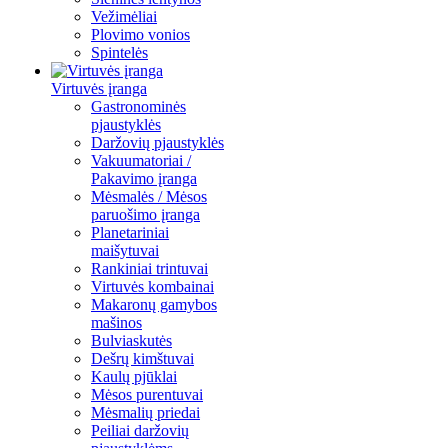
Vežimėliai
Plovimo vonios
Spintelės
Virtuvės įranga
Gastronominės
pjaustyklės
Daržovių pjaustyklės
Vakuumatoriai /
Pakavimo įranga
Mėsmalės / Mėsos
paruošimo įranga
Planetariniai
maišytuvai
Rankiniai trintuvai
Virtuvės kombainai
Makaronų gamybos
mašinos
Bulviaskutės
Dešrų kimštuvai
Kaulų pjūklai
Mėsos purentuvai
Mėsmalių priedai
Peiliai daržovių