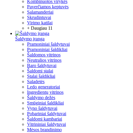
Kombinuotos virykės
Paverčiamos keptuvės
Salamanderiai
Skrudintuvai
Virimo katilai
+ Daugiau 11
Šaldymo įranga
Pramoniniai šaldytuvai
Pramoniniai šaldikliai
Šaldomos vitrinos
Neutralios vitrinos
Baro šaldytuvai
Šaldomi stalai
Stalai šaldikliai
Saladetės
Ledo generatoriai
Ingredientų vitrinos
Šaldymo dežės
Smūginiai šaldikliai
Vyno šaldytuvai
Pobariniai šaldytuvai
Šaldomi kambariai
Vitrininiai šaldytuvai
Mėsos brandinimo