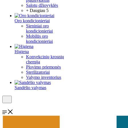
pjaustyklėms
Salotų džiovyklės
+ Daugiau 5
Oro kondicionieriai
Sieniniai oro
kondicionieriai
Mobilūs oro
kondicionieriai
Higiena
Konvekcinių krosnių
chemija
Plovimo priemonės
Sterilizatoriai
Valymo inventorius
Sandėlio valymas