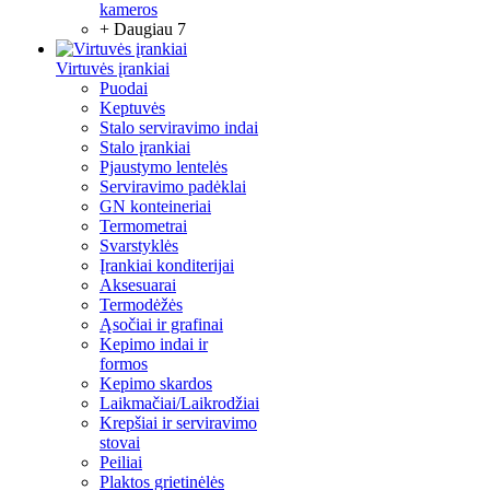
kameros
+ Daugiau 7
Virtuvės įrankiai
Puodai
Keptuvės
Stalo serviravimo indai
Stalo įrankiai
Pjaustymo lentelės
Serviravimo padėklai
GN konteineriai
Termometrai
Svarstyklės
Įrankiai konditerijai
Aksesuarai
Termodėžės
Ąsočiai ir grafinai
Kepimo indai ir
formos
Kepimo skardos
Laikmačiai/Laikrodžiai
Krepšiai ir serviravimo
stovai
Peiliai
Plaktos grietinėlės