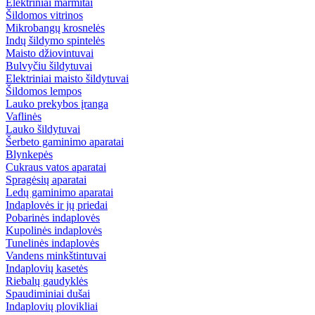
Elektriniai marmitai
Šildomos vitrinos
Mikrobangų krosnelės
Indų šildymo spintelės
Maisto džiovintuvai
Bulvyčiu šildytuvai
Elektriniai maisto šildytuvai
Šildomos lempos
Lauko prekybos įranga
Vaflinės
Lauko šildytuvai
Šerbeto gaminimo aparatai
Blynkepės
Cukraus vatos aparatai
Spragėsių aparatai
Ledų gaminimo aparatai
Indaplovės ir jų priedai
Pobarinės indaplovės
Kupolinės indaplovės
Tunelinės indaplovės
Vandens minkštintuvai
Indaplovių kasetės
Riebalų gaudyklės
Spaudiminiai dušai
Indaplovių plovikliai