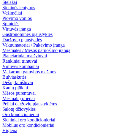
Stelažai
Sieninės lentynos
Vežimėliai
Plovimo vonios
Spintelės
Virtuvės įranga
Gastronominės pjaustyklės
Daržovių pjaustyklės
Vakuumatoriai / Pakavimo įranga
Mėsmalės / Mėsos paruošimo įranga
Planetariniai maišytuvai
Rankiniai trintuvai
Virtuvės kombainai
Makaronų gamybos mašinos
Bulviaskutės
Dešrų kimštuvai
Kaulų pjūklai
Mėsos purentuvai
Mėsmalių priedai
Peiliai daržovių pjaustyklėms
Salotų džiovyklės
Oro kondicionieriai
Sieniniai oro kondicionieriai
Mobilūs oro kondicionieriai
Higiena