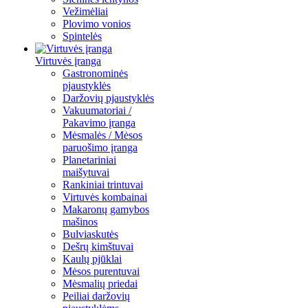
Vežimėliai
Plovimo vonios
Spintelės
Virtuvės įranga
Gastronominės
pjaustyklės
Daržovių pjaustyklės
Vakuumatoriai /
Pakavimo įranga
Mėsmalės / Mėsos
paruošimo įranga
Planetariniai
maišytuvai
Rankiniai trintuvai
Virtuvės kombainai
Makaronų gamybos
mašinos
Bulviaskutės
Dešrų kimštuvai
Kaulų pjūklai
Mėsos purentuvai
Mėsmalių priedai
Peiliai daržovių