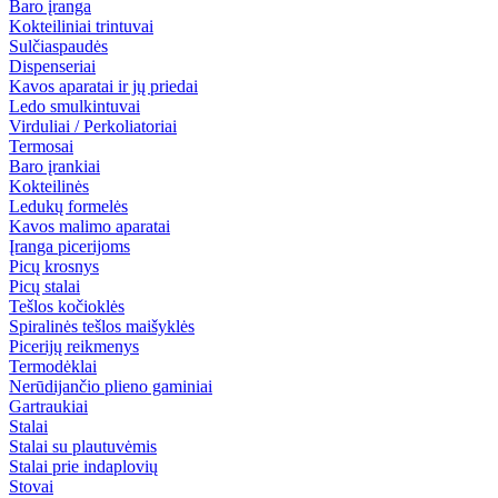
Baro įranga
Kokteiliniai trintuvai
Sulčiaspaudės
Dispenseriai
Kavos aparatai ir jų priedai
Ledo smulkintuvai
Virduliai / Perkoliatoriai
Termosai
Baro įrankiai
Kokteilinės
Ledukų formelės
Kavos malimo aparatai
Įranga picerijoms
Picų krosnys
Picų stalai
Tešlos kočioklės
Spiralinės tešlos maišyklės
Picerijų reikmenys
Termodėklai
Nerūdijančio plieno gaminiai
Gartraukiai
Stalai
Stalai su plautuvėmis
Stalai prie indaplovių
Stovai