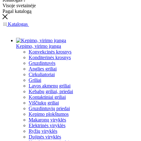
Visoje svetainėje
Pagal katalogą
Katalogas
Kepimo, virimo įranga
Konvekcinės krosnys
Konditerinės krosnys
Gruzdintuvės
Anglies griliai
Cirkuliatoriai
Griliai
Lavos akmenų griliai
Kebabų griliai, priedai
Kontaktiniai griliai
Viščiukų griliai
Gruzdintuvių priedai
Kepimo plokštumos
Makaronų viryklės
Elektrinės viryklės
Ryžių viryklės
Dujinės viryklės