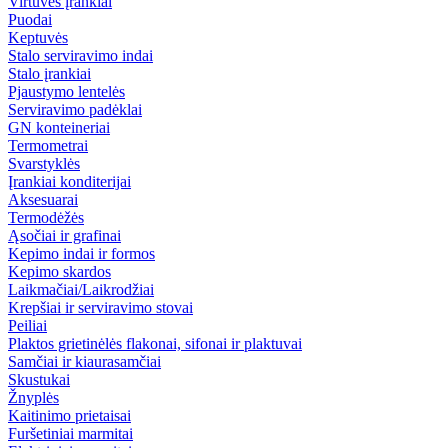
Virtuvės įrankiai
Puodai
Keptuvės
Stalo serviravimo indai
Stalo įrankiai
Pjaustymo lentelės
Serviravimo padėklai
GN konteineriai
Termometrai
Svarstyklės
Įrankiai konditerijai
Aksesuarai
Termodėžės
Ąsočiai ir grafinai
Kepimo indai ir formos
Kepimo skardos
Laikmačiai/Laikrodžiai
Krepšiai ir serviravimo stovai
Peiliai
Plaktos grietinėlės flakonai, sifonai ir plaktuvai
Samčiai ir kiaurasamčiai
Skustukai
Žnyplės
Kaitinimo prietaisai
Furšetiniai marmitai