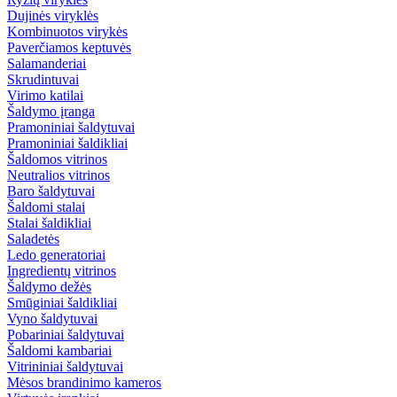
Dujinės viryklės
Kombinuotos virykės
Paverčiamos keptuvės
Salamanderiai
Skrudintuvai
Virimo katilai
Šaldymo įranga
Pramoniniai šaldytuvai
Pramoniniai šaldikliai
Šaldomos vitrinos
Neutralios vitrinos
Baro šaldytuvai
Šaldomi stalai
Stalai šaldikliai
Saladetės
Ledo generatoriai
Ingredientų vitrinos
Šaldymo dežės
Smūginiai šaldikliai
Vyno šaldytuvai
Pobariniai šaldytuvai
Šaldomi kambariai
Vitrininiai šaldytuvai
Mėsos brandinimo kameros