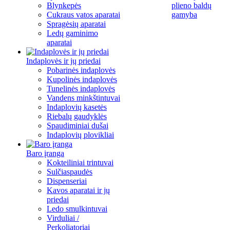
Blynkepės
plieno baldų
Cukraus vatos aparatai
gamyba
Spragėsių aparatai
Ledų gaminimo
aparatai
Indaplovės ir jų priedai
Pobarinės indaplovės
Kupolinės indaplovės
Tunelinės indaplovės
Vandens minkštintuvai
Indaplovių kasetės
Riebalų gaudyklės
Spaudiminiai dušai
Indaplovių plovikliai
Baro įranga
Kokteiliniai trintuvai
Sulčiaspaudės
Dispenseriai
Kavos aparatai ir jų
priedai
Ledo smulkintuvai
Virduliai /
Perkoliatoriai