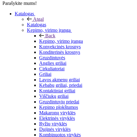
Parašykite mums!
Katalogas
Atgal
Katalogas
Kepimo, virimo įranga
Back
Kepimo, virimo įranga
Konvekcinės krosnys
Konditerinės krosnys
Gruzdintuvės
Anglies griliai
Cirkuliatoriai
Griliai
Lavos akmenų griliai
Kebabų griliai, priedai
Kontaktiniai griliai
Viščiukų griliai
Gruzdintuvių priedai
Kepimo plokštumos
Makaronų viryklės
Elektrinės viryklės
Ryžių viryklės
Dujinės viryklės
Kombinuotos virykės