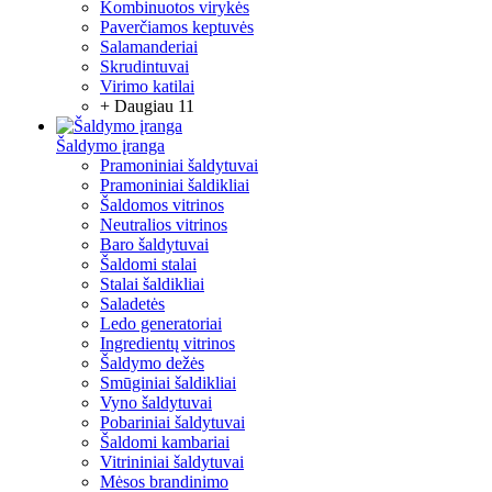
Kombinuotos virykės
Paverčiamos keptuvės
Salamanderiai
Skrudintuvai
Virimo katilai
+ Daugiau 11
Šaldymo įranga
Pramoniniai šaldytuvai
Pramoniniai šaldikliai
Šaldomos vitrinos
Neutralios vitrinos
Baro šaldytuvai
Šaldomi stalai
Stalai šaldikliai
Saladetės
Ledo generatoriai
Ingredientų vitrinos
Šaldymo dežės
Smūginiai šaldikliai
Vyno šaldytuvai
Pobariniai šaldytuvai
Šaldomi kambariai
Vitrininiai šaldytuvai
Mėsos brandinimo