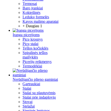
Termosai
Baro įrankiai
Kokteilinės
Ledukų formelės
Kavos malimo aparatai
+ Daugiau 1
Įranga picerijoms
Picų krosnys
Picų stalai
Tešlos kočioklės
Spiralinės tešlos
maišyklės
Picerijų reikmenys
Termodėklai
Nerūdijančio plieno gaminiai
Gartraukiai
Stalai
Stalai su plautuvėmis
Stalai prie indaplovių
Stovai
Stelažai
Sieninės lentynos