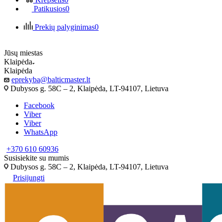
Patikusios
0
Prekių palyginimas
0
Jūsų miestas
Klaipėda
Klaipėda
eprekyba@balticmaster.lt
Dubysos g. 58C – 2, Klaipėda, LT-94107, Lietuva
Facebook
Viber
Viber
WhatsApp
+370 610 60936
Susisiekite su mumis
Dubysos g. 58C – 2, Klaipėda, LT-94107, Lietuva
Prisijungti