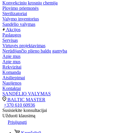
Konvekcinių krosnių chemija
Plovimo priemonės
Sterilizatoriai
Valymo inventorius
Sandėlio valymas
Akcijos
Paslaugos
Servisas
Virtuvės projektavimas
Nerūdijančio plieno baldų gamyba
Apie mus
Apie mus
Rekvizitai
Komanda
Atsiliepimai
Naujienos
Kontaktai
SANDĖLIO VALYMAS
BALTIC MASTER
+370 610 60936
Susisiekite konsultacijai
Užduoti klausimą
Prisijungti
Krepšelis
0