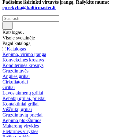
Padėsime išsirinkti virtuvės įrangą. Rašykite mums:
eprekyba@balticmaster.lt
Katalogas
Visoje svetainėje
Pagal katalogą
Katalogas
Kepimo, virimo įranga
Konvekcinės krosnys
Konditerinės krosnys
Gruzdintuvės
Anglies griliai
Cirkuliatoriai
Griliai
Lavos akmenų griliai
Kebabų griliai, priedai
Kontaktiniai griliai
Viščiukų griliai
Gruzdintuvių priedai
Kepimo plokštumos
Makaronų viryklės
Elektrinės viryklės
Ryžių viryklės