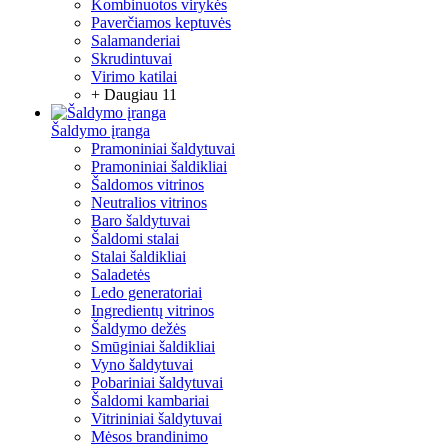
Kombinuotos virykės
Paverčiamos keptuvės
Salamanderiai
Skrudintuvai
Virimo katilai
+ Daugiau 11
Šaldymo įranga
Pramoniniai šaldytuvai
Pramoniniai šaldikliai
Šaldomos vitrinos
Neutralios vitrinos
Baro šaldytuvai
Šaldomi stalai
Stalai šaldikliai
Saladetės
Ledo generatoriai
Ingredientų vitrinos
Šaldymo dežės
Smūginiai šaldikliai
Vyno šaldytuvai
Pobariniai šaldytuvai
Šaldomi kambariai
Vitrininiai šaldytuvai
Mėsos brandinimo