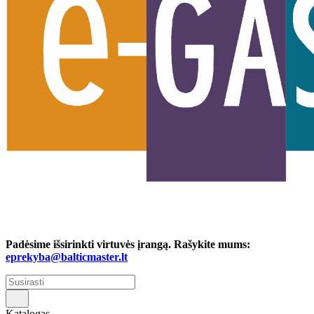
Padėsime išsirinkti virtuvės įrangą. Rašykite mums:
eprekyba@balticmaster.lt
Katalogas