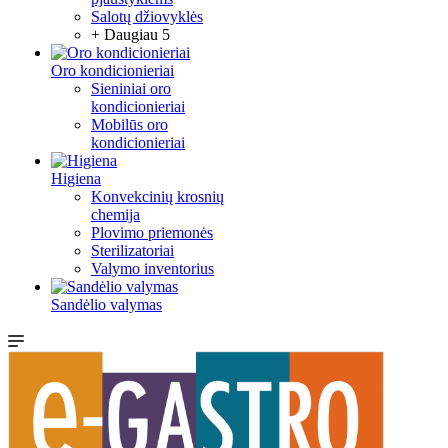
Salotų džiovyklės
+ Daugiau 5
Oro kondicionieriai
Sieniniai oro
kondicionieriai
Mobilūs oro
kondicionieriai
Higiena
Konvekcinių krosnių
chemija
Plovimo priemonės
Sterilizatoriai
Valymo inventorius
Sandėlio valymas