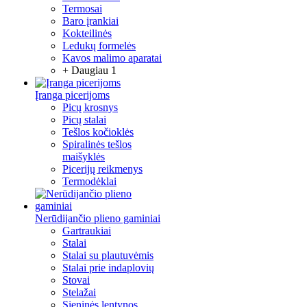
Termosai
Baro įrankiai
Kokteilinės
Ledukų formelės
Kavos malimo aparatai
+ Daugiau 1
Įranga picerijoms
Picų krosnys
Picų stalai
Tešlos kočioklės
Spiralinės tešlos
maišyklės
Picerijų reikmenys
Termodėklai
Nerūdijančio plieno gaminiai
Gartraukiai
Stalai
Stalai su plautuvėmis
Stalai prie indaplovių
Stovai
Stelažai
Sieninės lentynos