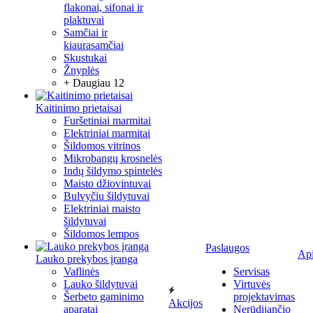
flakonai, sifonai ir
plaktuvai
Samčiai ir
kiaurasamčiai
Skustukai
Žnyplės
+ Daugiau 12
Kaitinimo prietaisai
Furšetiniai marmitai
Elektriniai marmitai
Šildomos vitrinos
Mikrobangų krosnelės
Indų šildymo spintelės
Maisto džiovintuvai
Bulvyčiu šildytuvai
Elektriniai maisto
šildytuvai
Šildomos lempos
Paslaugos
Ap
Lauko prekybos įranga
Vaflinės
Servisas
Lauko šildytuvai
Virtuvės
Šerbeto gaminimo
projektavimas
Akcijos
aparatai
Nerūdijančio