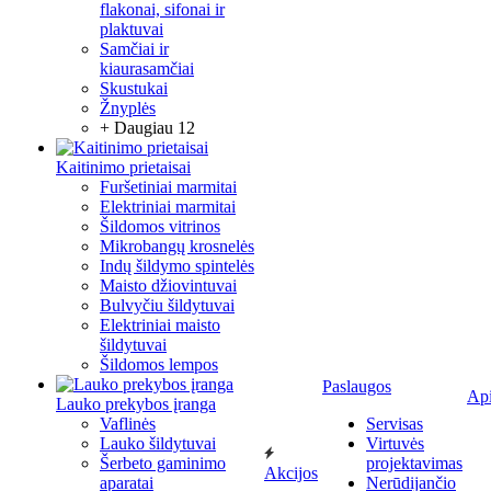
flakonai, sifonai ir
plaktuvai
Samčiai ir
kiaurasamčiai
Skustukai
Žnyplės
+ Daugiau 12
Kaitinimo prietaisai
Furšetiniai marmitai
Elektriniai marmitai
Šildomos vitrinos
Mikrobangų krosnelės
Indų šildymo spintelės
Maisto džiovintuvai
Bulvyčiu šildytuvai
Elektriniai maisto
šildytuvai
Šildomos lempos
Paslaugos
Ap
Lauko prekybos įranga
Vaflinės
Servisas
Lauko šildytuvai
Virtuvės
Šerbeto gaminimo
projektavimas
Akcijos
aparatai
Nerūdijančio