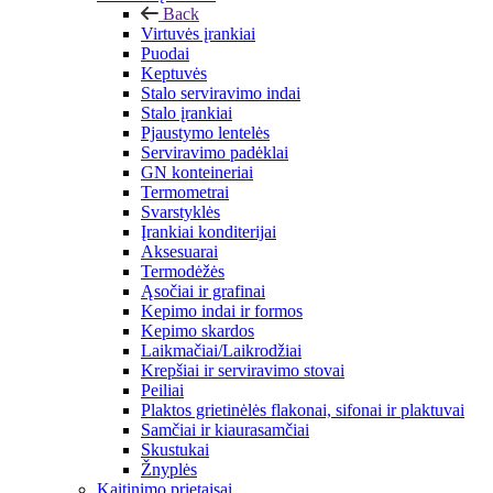
Back
Virtuvės įrankiai
Puodai
Keptuvės
Stalo serviravimo indai
Stalo įrankiai
Pjaustymo lentelės
Serviravimo padėklai
GN konteineriai
Termometrai
Svarstyklės
Įrankiai konditerijai
Aksesuarai
Termodėžės
Ąsočiai ir grafinai
Kepimo indai ir formos
Kepimo skardos
Laikmačiai/Laikrodžiai
Krepšiai ir serviravimo stovai
Peiliai
Plaktos grietinėlės flakonai, sifonai ir plaktuvai
Samčiai ir kiaurasamčiai
Skustukai
Žnyplės
Kaitinimo prietaisai