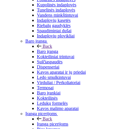
Kupolinės indaplovės
Tunelinės indaplovės
Vandens minkštintuvai
Indaplovių kasetės
Riebalų gaudyklės
Spaudiminiai dušai
Indaplovių plovikliai
Baro įranga
Back
Baro įranga
Kokteiliniai trintuvai
Sulčiaspaudės
Dispenseriai
Kavos aparatai ir jų priedai
Ledo smulkintuvai
Virduliai / Perkoliatoriai
Termosai
Baro įrankiai
Kokteilinės
Ledukų formelės
Kavos malimo aparatai
Įranga picerijoms
Back
Įranga picerijoms