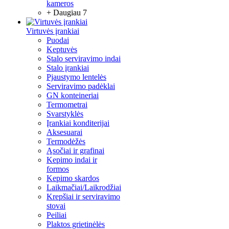
kameros
+ Daugiau 7
Virtuvės įrankiai
Puodai
Keptuvės
Stalo serviravimo indai
Stalo įrankiai
Pjaustymo lentelės
Serviravimo padėklai
GN konteineriai
Termometrai
Svarstyklės
Įrankiai konditerijai
Aksesuarai
Termodėžės
Ąsočiai ir grafinai
Kepimo indai ir
formos
Kepimo skardos
Laikmačiai/Laikrodžiai
Krepšiai ir serviravimo
stovai
Peiliai
Plaktos grietinėlės