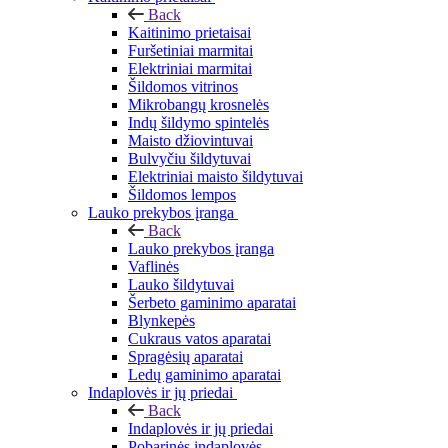
Back
Kaitinimo prietaisai
Furšetiniai marmitai
Elektriniai marmitai
Šildomos vitrinos
Mikrobangų krosnelės
Indų šildymo spintelės
Maisto džiovintuvai
Bulvyčiu šildytuvai
Elektriniai maisto šildytuvai
Šildomos lempos
Lauko prekybos įranga
Back
Lauko prekybos įranga
Vaflinės
Lauko šildytuvai
Šerbeto gaminimo aparatai
Blynkepės
Cukraus vatos aparatai
Spragėsių aparatai
Ledų gaminimo aparatai
Indaplovės ir jų priedai
Back
Indaplovės ir jų priedai
Pobarinės indaplovės