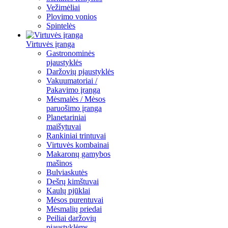
Vežimėliai
Plovimo vonios
Spintelės
Virtuvės įranga
Gastronominės
pjaustyklės
Daržovių pjaustyklės
Vakuumatoriai /
Pakavimo įranga
Mėsmalės / Mėsos
paruošimo įranga
Planetariniai
maišytuvai
Rankiniai trintuvai
Virtuvės kombainai
Makaronų gamybos
mašinos
Bulviaskutės
Dešrų kimštuvai
Kaulų pjūklai
Mėsos purentuvai
Mėsmalių priedai
Peiliai daržovių
pjaustyklėms