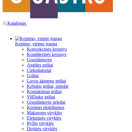
Katalogas
Kepimo, virimo įranga
Konvekcinės krosnys
Konditerinės krosnys
Gruzdintuvės
Anglies griliai
Cirkuliatoriai
Griliai
Lavos akmenų griliai
Kebabų griliai, priedai
Kontaktiniai griliai
Viščiukų griliai
Gruzdintuvių priedai
Kepimo plokštumos
Makaronų viryklės
Elektrinės viryklės
Ryžių viryklės
Dujinės viryklės