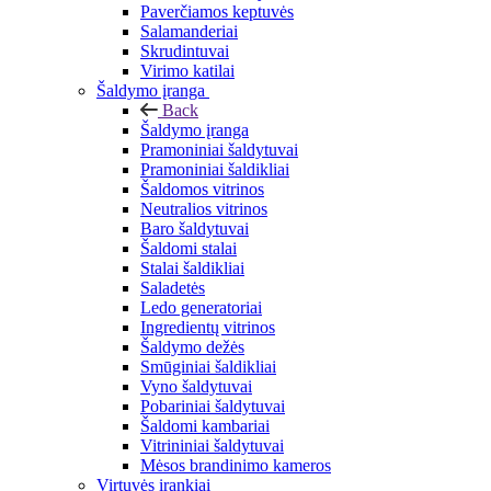
Paverčiamos keptuvės
Salamanderiai
Skrudintuvai
Virimo katilai
Šaldymo įranga
Back
Šaldymo įranga
Pramoniniai šaldytuvai
Pramoniniai šaldikliai
Šaldomos vitrinos
Neutralios vitrinos
Baro šaldytuvai
Šaldomi stalai
Stalai šaldikliai
Saladetės
Ledo generatoriai
Ingredientų vitrinos
Šaldymo dežės
Smūginiai šaldikliai
Vyno šaldytuvai
Pobariniai šaldytuvai
Šaldomi kambariai
Vitrininiai šaldytuvai
Mėsos brandinimo kameros
Virtuvės įrankiai