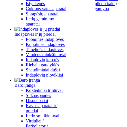
Blynkepės
plieno baldų
Cukraus vatos aparatai
gamyba
Spragėsių aparatai
Ledų gaminimo
aparatai
Indaplovės ir jų priedai
Pobarinės indaplovės
Kupolinės indaplovės
Tunelinės indaplovės
Vandens minkštintuvai
Indaplovių kasetės
Riebalų gaudyklės
Spaudiminiai dušai
Indaplovių plovikliai
Baro įranga
Kokteiliniai trintuvai
Sulčiaspaudės
Dispenseriai
Kavos aparatai ir jų
priedai
Ledo smulkintuvai
Virduliai /
Perkoliatoriai