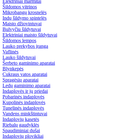
Elektriniai marmitai
Šildomos vitrinos
Mikrobangų krosnelės
Indų šildymo spintelės
Maisto džiovintuvai
Bulvyčiu šildytuvai
Elektriniai maisto šildytuvai
Šildomos lempos
Lauko prekybos įranga
Vaflinės
Lauko šildytuvai
Šerbeto gaminimo aparatai
Blynkepės
Cukraus vatos aparatai
Spragėsių aparatai
Ledų gaminimo aparatai
Indaplovės ir jų priedai
Pobarinės indaplovės
Kupolinės indaplovės
Tunelinės indaplovės
Vandens minkštintuvai
Indaplovių kasetės
Riebalų gaudyklės
Spaudiminiai dušai
Indaplovių plovikliai