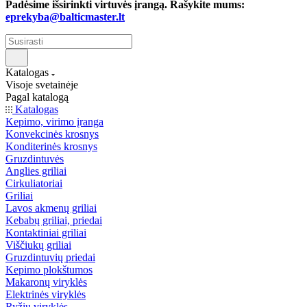
Padėsime išsirinkti virtuvės įrangą. Rašykite mums:
eprekyba@balticmaster.lt
Katalogas
Visoje svetainėje
Pagal katalogą
Katalogas
Kepimo, virimo įranga
Konvekcinės krosnys
Konditerinės krosnys
Gruzdintuvės
Anglies griliai
Cirkuliatoriai
Griliai
Lavos akmenų griliai
Kebabų griliai, priedai
Kontaktiniai griliai
Viščiukų griliai
Gruzdintuvių priedai
Kepimo plokštumos
Makaronų viryklės
Elektrinės viryklės
Ryžių viryklės