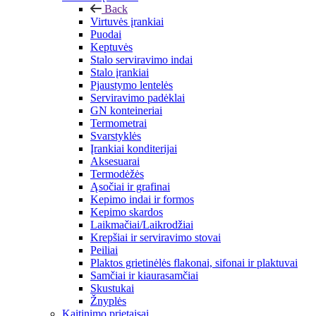
Back
Virtuvės įrankiai
Puodai
Keptuvės
Stalo serviravimo indai
Stalo įrankiai
Pjaustymo lentelės
Serviravimo padėklai
GN konteineriai
Termometrai
Svarstyklės
Įrankiai konditerijai
Aksesuarai
Termodėžės
Ąsočiai ir grafinai
Kepimo indai ir formos
Kepimo skardos
Laikmačiai/Laikrodžiai
Krepšiai ir serviravimo stovai
Peiliai
Plaktos grietinėlės flakonai, sifonai ir plaktuvai
Samčiai ir kiaurasamčiai
Skustukai
Žnyplės
Kaitinimo prietaisai