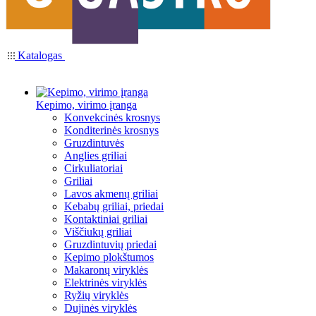
Katalogas
Kepimo, virimo įranga
Konvekcinės krosnys
Konditerinės krosnys
Gruzdintuvės
Anglies griliai
Cirkuliatoriai
Griliai
Lavos akmenų griliai
Kebabų griliai, priedai
Kontaktiniai griliai
Viščiukų griliai
Gruzdintuvių priedai
Kepimo plokštumos
Makaronų viryklės
Elektrinės viryklės
Ryžių viryklės
Dujinės viryklės