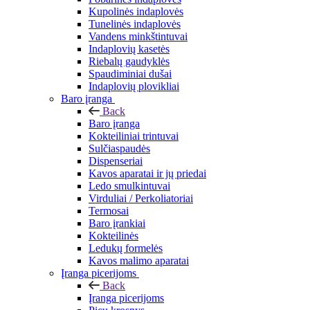
Kupolinės indaplovės
Tunelinės indaplovės
Vandens minkštintuvai
Indaplovių kasetės
Riebalų gaudyklės
Spaudiminiai dušai
Indaplovių plovikliai
Baro įranga
Back
Baro įranga
Kokteiliniai trintuvai
Sulčiaspaudės
Dispenseriai
Kavos aparatai ir jų priedai
Ledo smulkintuvai
Virduliai / Perkoliatoriai
Termosai
Baro įrankiai
Kokteilinės
Ledukų formelės
Kavos malimo aparatai
Įranga picerijoms
Back
Įranga picerijoms