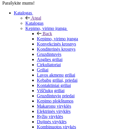
Parašykite mums!
Katalogas
Atgal
Katalogas
Kepimo, virimo įranga
Back
Kepimo, virimo įranga
Konvekcinės krosnys
Konditerinės krosnys
Gruzdintuvės
Anglies griliai
Cirkuliatoriai
Griliai
Lavos akmenų griliai
Kebabų griliai, priedai
Kontaktiniai griliai
Viščiukų griliai
Gruzdintuvių priedai
Kepimo plokštumos
Makaronų viryklės
Elektrinės viryklės
Ryžių viryklės
Dujinės viryklės
Kombinuotos virykės