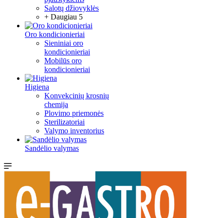
Salotų džiovyklės
+ Daugiau 5
Oro kondicionieriai
Sieniniai oro
kondicionieriai
Mobilūs oro
kondicionieriai
Higiena
Konvekcinių krosnių
chemija
Plovimo priemonės
Sterilizatoriai
Valymo inventorius
Sandėlio valymas