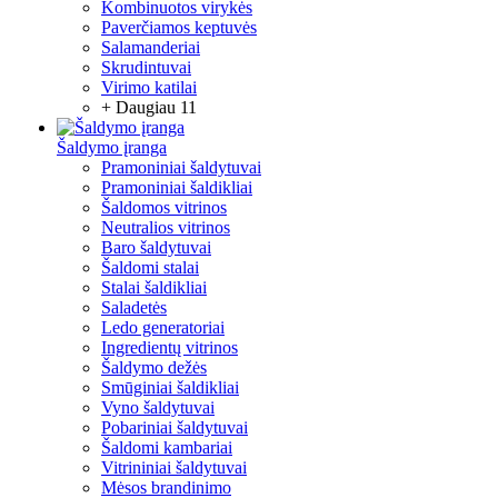
Kombinuotos virykės
Paverčiamos keptuvės
Salamanderiai
Skrudintuvai
Virimo katilai
+ Daugiau 11
Šaldymo įranga
Pramoniniai šaldytuvai
Pramoniniai šaldikliai
Šaldomos vitrinos
Neutralios vitrinos
Baro šaldytuvai
Šaldomi stalai
Stalai šaldikliai
Saladetės
Ledo generatoriai
Ingredientų vitrinos
Šaldymo dežės
Smūginiai šaldikliai
Vyno šaldytuvai
Pobariniai šaldytuvai
Šaldomi kambariai
Vitrininiai šaldytuvai
Mėsos brandinimo