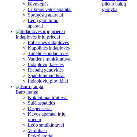
Blynkepės
plieno baldų
Cukraus vatos aparatai
gamyba
Spragėsių aparatai
Ledų gaminimo
aparatai
Indaplovės ir jų priedai
Pobarinės indaplovės
Kupolinės indaplovės
Tunelinės indaplovės
Vandens minkštintuvai
Indaplovių kasetės
Riebalų gaudyklės
Spaudiminiai dušai
Indaplovių plovikliai
Baro įranga
Kokteiliniai trintuvai
Sulčiaspaudės
Dispenseriai
Kavos aparatai ir jų
priedai
Ledo smulkintuvai
Virduliai /
Perkoliatoriai