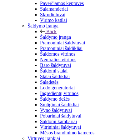
Paverčiamos keptuvės
Salamanderiai
Skrudintuvai
Virimo katilai
Šaldymo įranga
Back
Šaldymo įranga
Pramoniniai šaldytuvai
Pramoniniai šaldikliai
Šaldomos vitrinos
Neutralios vitrinos
Baro šaldytuvai
Šaldomi stalai
Stalai šaldikliai
Saladetės
Ledo generatoriai
Ingredientų vitrinos
Šaldymo dežės
Smūginiai šaldikliai
Vyno šaldytuvai
Pobariniai šaldytuvai
Šaldomi kambariai
Vitrininiai šaldytuvai
Mėsos brandinimo kameros
Virtuvės įrankiai