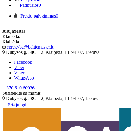
Patikusios
0
Prekių palyginimas
0
Jūsų miestas
Klaipėda
Klaipėda
eprekyba@balticmaster.lt
Dubysos g. 58C – 2, Klaipėda, LT-94107, Lietuva
Facebook
Viber
Viber
WhatsApp
+370 610 60936
Susisiekite su mumis
Dubysos g. 58C – 2, Klaipėda, LT-94107, Lietuva
Prisijungti