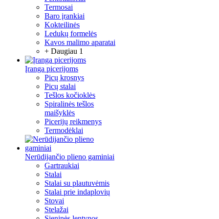
Termosai
Baro įrankiai
Kokteilinės
Ledukų formelės
Kavos malimo aparatai
+ Daugiau 1
Įranga picerijoms
Picų krosnys
Picų stalai
Tešlos kočioklės
Spiralinės tešlos
maišyklės
Picerijų reikmenys
Termodėklai
Nerūdijančio plieno gaminiai
Gartraukiai
Stalai
Stalai su plautuvėmis
Stalai prie indaplovių
Stovai
Stelažai
Sieninės lentynos