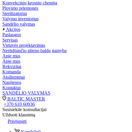
Konvekcinių krosnių chemija
Plovimo priemonės
Sterilizatoriai
Valymo inventorius
Sandėlio valymas
Akcijos
Paslaugos
Servisas
Virtuvės projektavimas
Nerūdijančio plieno baldų gamyba
Apie mus
Apie mus
Rekvizitai
Komanda
Atsiliepimai
Naujienos
Kontaktai
SANDĖLIO VALYMAS
BALTIC MASTER
+370 610 60936
Susisiekite konsultacijai
Užduoti klausimą
Prisijungti
Krepšelis
0