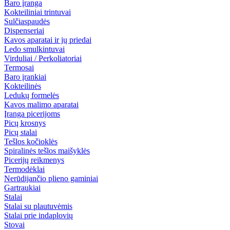
Baro įranga
Kokteiliniai trintuvai
Sulčiaspaudės
Dispenseriai
Kavos aparatai ir jų priedai
Ledo smulkintuvai
Virduliai / Perkoliatoriai
Termosai
Baro įrankiai
Kokteilinės
Ledukų formelės
Kavos malimo aparatai
Įranga picerijoms
Picų krosnys
Picų stalai
Tešlos kočioklės
Spiralinės tešlos maišyklės
Picerijų reikmenys
Termodėklai
Nerūdijančio plieno gaminiai
Gartraukiai
Stalai
Stalai su plautuvėmis
Stalai prie indaplovių
Stovai