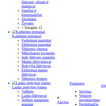
flakonai, sifonai ir
plaktuvai
Samčiai ir
kiaurasamčiai
Skustukai
Žnyplės
+ Daugiau 12
Kaitinimo prietaisai
Furšetiniai marmitai
Elektriniai marmitai
Šildomos vitrinos
Mikrobangų krosnelės
Indų šildymo spintelės
Maisto džiovintuvai
Bulvyčiu šildytuvai
Elektriniai maisto
šildytuvai
Šildomos lempos
Paslaugos
Ap
Lauko prekybos įranga
Vaflinės
Servisas
Lauko šildytuvai
Virtuvės
Šerbeto gaminimo
projektavimas
Akcijos
aparatai
Nerūdijančio