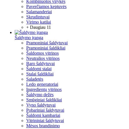
Kombinuotos virykės
Paverčiamos keptuvės
Salamanderiai
Skrudintuvai
Virimo katilai
+ Daugiau 11
Šaldymo įranga
Pramoniniai šaldytuvai
Pramoniniai šaldikliai
Šaldomos vitrinos
Neutralios vitrinos
Baro šaldytuvai
Šaldomi stalai
Stalai šaldikliai
Saladetės
Ledo generatoriai
Ingredientų vitrinos
Šaldymo dežės
Smūginiai šaldikliai
Vyno šaldytuvai
Pobariniai šaldytuvai
Šaldomi kambariai
Vitrininiai šaldytuvai
Mėsos brandinimo