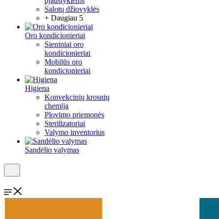
pjaustyklėms
Salotų džiovyklės
+ Daugiau 5
Oro kondicionieriai
Sieniniai oro
kondicionieriai
Mobilūs oro
kondicionieriai
Higiena
Konvekcinių krosnių
chemija
Plovimo priemonės
Sterilizatoriai
Valymo inventorius
Sandėlio valymas