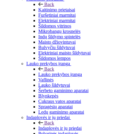
Back
Kaitinimo prietaisai
Furšetiniai marmitai
Elektriniai marmitai
Šildomos vitrinos
Mikrobangų krosnelės
Indų šildymo spintelės
Maisto džiovintuvai
Bulvyčiu šildytuvai
Elektriniai maisto šildytuvai
Šildomos lempos
Lauko prekybos įranga
Back
Lauko prekybos įranga
Vaflinės
Lauko šildytuvai
Šerbeto gaminimo aparatai
Blynkepės
Cukraus vatos aparatai
Spragėsių aparatai
Ledų gaminimo aparatai
Indaplovės ir jų priedai
Back
Indaplovės ir jų priedai
Pobarinės indaplovės