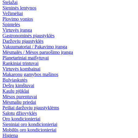
Stelažai
Sieninės lentynos
Vežimėliai
Plovimo vonios
Spintelės
Virtuvės įranga
Gastronominės pjaustyklės
Daržovių pjaustyklės
Vakuumatoriai / Pakavimo įranga
Mėsmalės / Mėsos paruošimo įranga
Planetariniai maišytuvai
Rankiniai trintuvai
Virtuvės kombainai
Makaronų gamybos mašinos
Bulviaskutės
Dešrų kimštuvai
Kaulų pjūklai
Mėsos purentuvai
Mėsmalių priedai
Peiliai daržovių pjaustyklėms
Salotų džiovyklės
Oro kondicionieriai
Sieniniai oro kondicionieriai
Mobilūs oro kondicionieriai
Higiena