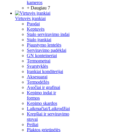
kameros
+ Daugiau 7
Virtuvės įrankiai
Puodai
Keptuvės
Stalo serviravimo indai
Stalo įrankiai
Pjaustymo lentelės
Serviravimo padėklai
GN konteineriai
Termometrai
Svarstyklės
Įrankiai konditerijai
Aksesuarai
Termodėžės
Ąsočiai ir grafinai
Kepimo indai ir
formos
Kepimo skardos
Laikmačiai/Laikrodžiai
Krepšiai ir serviravimo
stovai
Peiliai
Plaktos grietinėlės