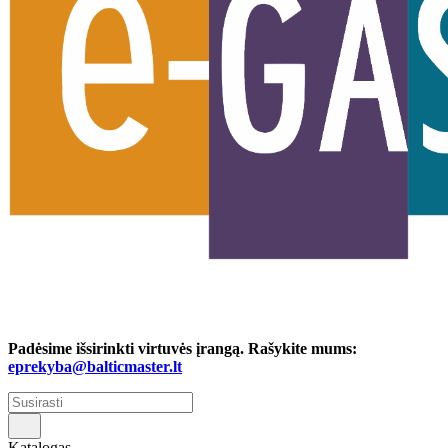
Padėsime išsirinkti virtuvės įrangą. Rašykite mums:
eprekyba@balticmaster.lt
Katalogas