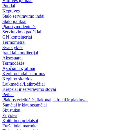
Virtuvės įrankiai
Puodai
Keptuvės
Stalo serviravimo indai
Stalo įrankiai
Pjaustymo lentelės
Serviravimo padėklai
GN konteineriai
Termometrai
Svarstyklės
Įrankiai konditerijai
Aksesuarai
Termodėžės
Ąsočiai ir grafinai
Kepimo indai ir formos
Kepimo skardos
Laikmačiai/Laikrodžiai
Krepšiai ir serviravimo stovai
Peiliai
Plaktos grietinėlės flakonai, sifonai ir plaktuvai
Samčiai ir kiaurasamčiai
Skustukai
Žnyplės
Kaitinimo prietaisai
Furšetiniai marmitai