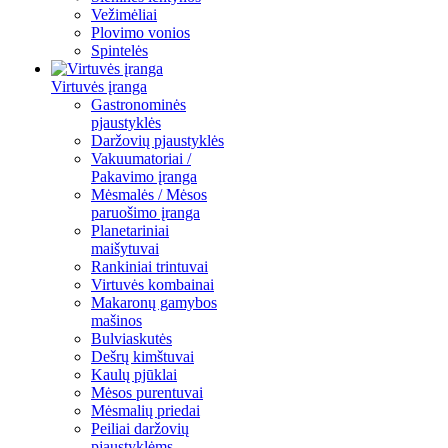
Vežimėliai
Plovimo vonios
Spintelės
Virtuvės įranga
Gastronominės
pjaustyklės
Daržovių pjaustyklės
Vakuumatoriai /
Pakavimo įranga
Mėsmalės / Mėsos
paruošimo įranga
Planetariniai
maišytuvai
Rankiniai trintuvai
Virtuvės kombainai
Makaronų gamybos
mašinos
Bulviaskutės
Dešrų kimštuvai
Kaulų pjūklai
Mėsos purentuvai
Mėsmalių priedai
Peiliai daržovių
pjaustyklėms