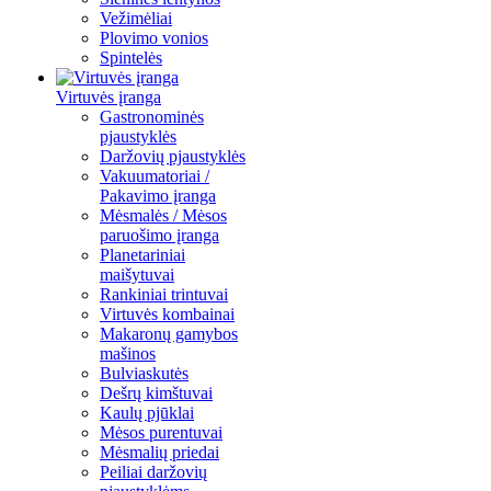
Vežimėliai
Plovimo vonios
Spintelės
Virtuvės įranga
Gastronominės
pjaustyklės
Daržovių pjaustyklės
Vakuumatoriai /
Pakavimo įranga
Mėsmalės / Mėsos
paruošimo įranga
Planetariniai
maišytuvai
Rankiniai trintuvai
Virtuvės kombainai
Makaronų gamybos
mašinos
Bulviaskutės
Dešrų kimštuvai
Kaulų pjūklai
Mėsos purentuvai
Mėsmalių priedai
Peiliai daržovių