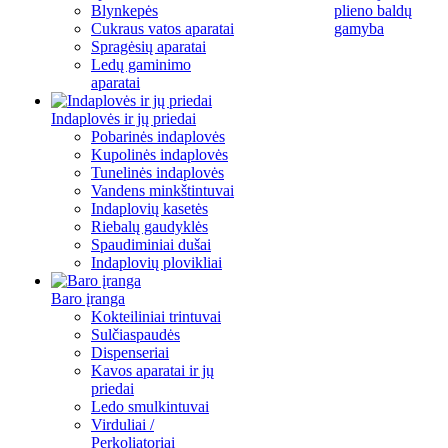
Blynkepės
plieno baldų
Cukraus vatos aparatai
gamyba
Spragėsių aparatai
Ledų gaminimo
aparatai
Indaplovės ir jų priedai
Pobarinės indaplovės
Kupolinės indaplovės
Tunelinės indaplovės
Vandens minkštintuvai
Indaplovių kasetės
Riebalų gaudyklės
Spaudiminiai dušai
Indaplovių plovikliai
Baro įranga
Kokteiliniai trintuvai
Sulčiaspaudės
Dispenseriai
Kavos aparatai ir jų
priedai
Ledo smulkintuvai
Virduliai /
Perkoliatoriai