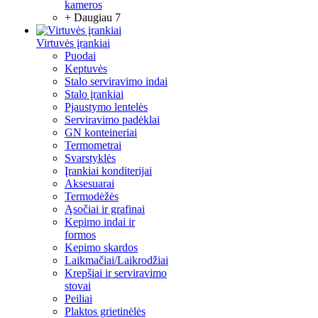
kameros
+ Daugiau 7
Virtuvės įrankiai
Puodai
Keptuvės
Stalo serviravimo indai
Stalo įrankiai
Pjaustymo lentelės
Serviravimo padėklai
GN konteineriai
Termometrai
Svarstyklės
Įrankiai konditerijai
Aksesuarai
Termodėžės
Ąsočiai ir grafinai
Kepimo indai ir
formos
Kepimo skardos
Laikmačiai/Laikrodžiai
Krepšiai ir serviravimo
stovai
Peiliai
Plaktos grietinėlės