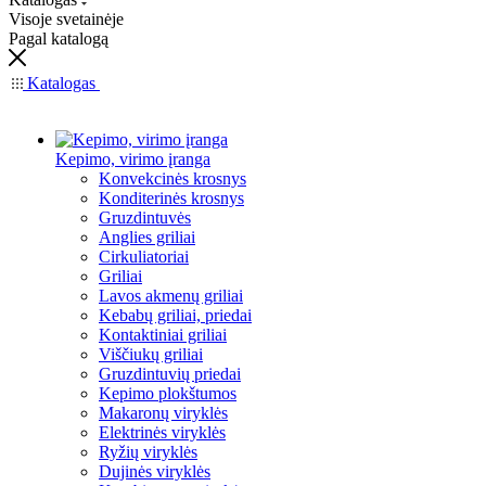
Visoje svetainėje
Pagal katalogą
Katalogas
Kepimo, virimo įranga
Konvekcinės krosnys
Konditerinės krosnys
Gruzdintuvės
Anglies griliai
Cirkuliatoriai
Griliai
Lavos akmenų griliai
Kebabų griliai, priedai
Kontaktiniai griliai
Viščiukų griliai
Gruzdintuvių priedai
Kepimo plokštumos
Makaronų viryklės
Elektrinės viryklės
Ryžių viryklės
Dujinės viryklės