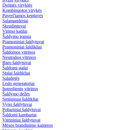
Dujinės viryklės
Kombinuotos virykės
Paverčiamos keptuvės
Salamanderiai
Skrudintuvai
Virimo katilai
Šaldymo įranga
Pramoniniai šaldytuvai
Pramoniniai šaldikliai
Šaldomos vitrinos
Neutralios vitrinos
Baro šaldytuvai
Šaldomi stalai
Stalai šaldikliai
Saladetės
Ledo generatoriai
Ingredientų vitrinos
Šaldymo dežės
Smūginiai šaldikliai
Vyno šaldytuvai
Pobariniai šaldytuvai
Šaldomi kambariai
Vitrininiai šaldytuvai
Mėsos brandinimo kameros