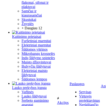
flakonai, sifonai ir
plaktuvai
Samčiai ir
kiaurasamčiai
Skustukai
Žnyplės
+ Daugiau 12
Kaitinimo prietaisai
Furšetiniai marmitai
Elektriniai marmitai
Šildomos vitrinos
Mikrobangų krosnelės
Indų šildymo spintelės
Maisto džiovintuvai
Bulvyčiu šildytuvai
Elektriniai maisto
šildytuvai
Šildomos lempos
Paslaugos
Ap
Lauko prekybos įranga
Vaflinės
Servisas
Lauko šildytuvai
Virtuvės
Šerbeto gaminimo
projektavimas
Akcijos
aparatai
Nerūdijančio