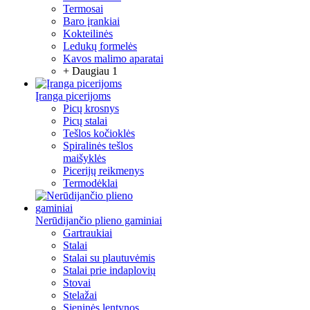
Termosai
Baro įrankiai
Kokteilinės
Ledukų formelės
Kavos malimo aparatai
+ Daugiau 1
Įranga picerijoms
Picų krosnys
Picų stalai
Tešlos kočioklės
Spiralinės tešlos
maišyklės
Picerijų reikmenys
Termodėklai
Nerūdijančio plieno gaminiai
Gartraukiai
Stalai
Stalai su plautuvėmis
Stalai prie indaplovių
Stovai
Stelažai
Sieninės lentynos