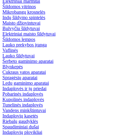
Elektriniai marmitai
Šildomos vitrinos
Mikrobangų krosnelės
Indų šildymo spintelės
Maisto džiovintuvai
Bulvyčiu šildytuvai
Elektriniai maisto šildytuvai
Šildomos lempos
Lauko prekybos įranga
Vaflinės
Lauko šildytuvai
Šerbeto gaminimo aparatai
Blynkepės
Cukraus vatos aparatai
Spragėsių aparatai
Ledų gaminimo aparatai
Indaplovės ir jų priedai
Pobarinės indaplovės
Kupolinės indaplovės
Tunelinės indaplovės
Vandens minkštintuvai
Indaplovių kasetės
Riebalų gaudyklės
Spaudiminiai dušai
Indaplovių plovikliai