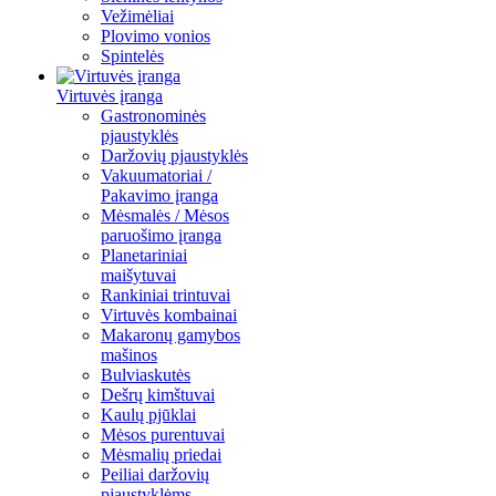
Vežimėliai
Plovimo vonios
Spintelės
Virtuvės įranga
Gastronominės
pjaustyklės
Daržovių pjaustyklės
Vakuumatoriai /
Pakavimo įranga
Mėsmalės / Mėsos
paruošimo įranga
Planetariniai
maišytuvai
Rankiniai trintuvai
Virtuvės kombainai
Makaronų gamybos
mašinos
Bulviaskutės
Dešrų kimštuvai
Kaulų pjūklai
Mėsos purentuvai
Mėsmalių priedai
Peiliai daržovių
pjaustyklėms