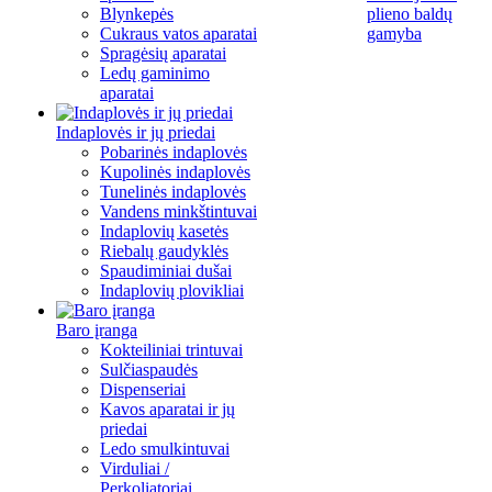
Blynkepės
plieno baldų
Cukraus vatos aparatai
gamyba
Spragėsių aparatai
Ledų gaminimo
aparatai
Indaplovės ir jų priedai
Pobarinės indaplovės
Kupolinės indaplovės
Tunelinės indaplovės
Vandens minkštintuvai
Indaplovių kasetės
Riebalų gaudyklės
Spaudiminiai dušai
Indaplovių plovikliai
Baro įranga
Kokteiliniai trintuvai
Sulčiaspaudės
Dispenseriai
Kavos aparatai ir jų
priedai
Ledo smulkintuvai
Virduliai /
Perkoliatoriai