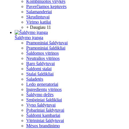
Kombinuotos virykės
Paverčiamos keptuvės
Salamanderiai
Skrudintuvai
Virimo katilai
+ Daugiau 11
Šaldymo įranga
Pramoniniai šaldytuvai
Pramoniniai šaldikliai
Šaldomos vitrinos
Neutralios vitrinos
Baro šaldytuvai
Šaldomi stalai
Stalai šaldikliai
Saladetės
Ledo generatoriai
Ingredientų vitrinos
Šaldymo dežės
Smūginiai šaldikliai
Vyno šaldytuvai
Pobariniai šaldytuvai
Šaldomi kambariai
Vitrininiai šaldytuvai
Mėsos brandinimo