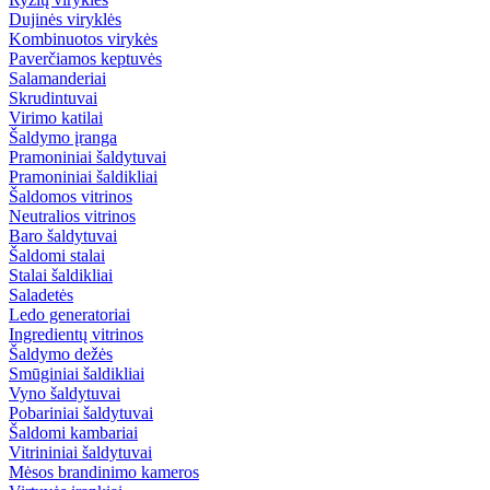
Dujinės viryklės
Kombinuotos virykės
Paverčiamos keptuvės
Salamanderiai
Skrudintuvai
Virimo katilai
Šaldymo įranga
Pramoniniai šaldytuvai
Pramoniniai šaldikliai
Šaldomos vitrinos
Neutralios vitrinos
Baro šaldytuvai
Šaldomi stalai
Stalai šaldikliai
Saladetės
Ledo generatoriai
Ingredientų vitrinos
Šaldymo dežės
Smūginiai šaldikliai
Vyno šaldytuvai
Pobariniai šaldytuvai
Šaldomi kambariai
Vitrininiai šaldytuvai
Mėsos brandinimo kameros