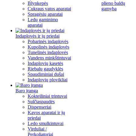
Blynkepės
plieno baldų
Cukraus vatos aparatai
gamyba
Spragėsių aparatai
Ledų gaminimo
aparatai
Indaplovės ir jų priedai
Pobarinės indaplovės
Kupolinės indaplovės
Tunelinės indaplovės
Vandens minkštintuvai
Indaplovių kasetės
Riebalų gaudyklės
Spaudiminiai dušai
Indaplovių plovikliai
Baro įranga
Kokteiliniai trintuvai
Sulčiaspaudės
Dispenseriai
Kavos aparatai ir jų
priedai
Ledo smulkintuvai
Virduliai /
Perkoliatoriai