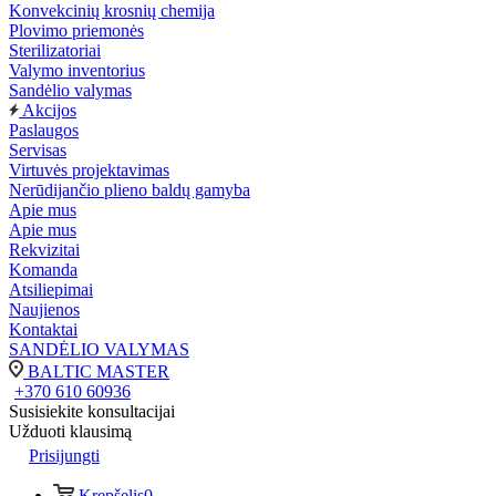
Konvekcinių krosnių chemija
Plovimo priemonės
Sterilizatoriai
Valymo inventorius
Sandėlio valymas
Akcijos
Paslaugos
Servisas
Virtuvės projektavimas
Nerūdijančio plieno baldų gamyba
Apie mus
Apie mus
Rekvizitai
Komanda
Atsiliepimai
Naujienos
Kontaktai
SANDĖLIO VALYMAS
BALTIC MASTER
+370 610 60936
Susisiekite konsultacijai
Užduoti klausimą
Prisijungti
Krepšelis
0