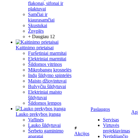
flakonai, sifonai ir
plaktuvai
Samčiai ir
kiaurasamčiai
Skustukai
Žnyplės
+ Daugiau 12
Kaitinimo prietaisai
Furšetiniai marmitai
Elektriniai marmitai
Šildomos vitrinos
Mikrobangų krosnelės
Indų šildymo spintelės
Maisto džiovintuvai
Bulvyčiu šildytuvai
Elektriniai maisto
šildytuvai
Šildomos lempos
Paslaugos
Ap
Lauko prekybos įranga
Vaflinės
Servisas
Lauko šildytuvai
Virtuvės
Šerbeto gaminimo
projektavimas
Akcijos
aparatai
Nerūdijančio