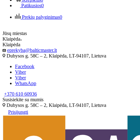
Patikusios
0
Prekių palyginimas
0
Jūsų miestas
Klaipėda
Klaipėda
eprekyba@balticmaster.lt
Dubysos g. 58C – 2, Klaipėda, LT-94107, Lietuva
Facebook
Viber
Viber
WhatsApp
+370 610 60936
Susisiekite su mumis
Dubysos g. 58C – 2, Klaipėda, LT-94107, Lietuva
Prisijungti