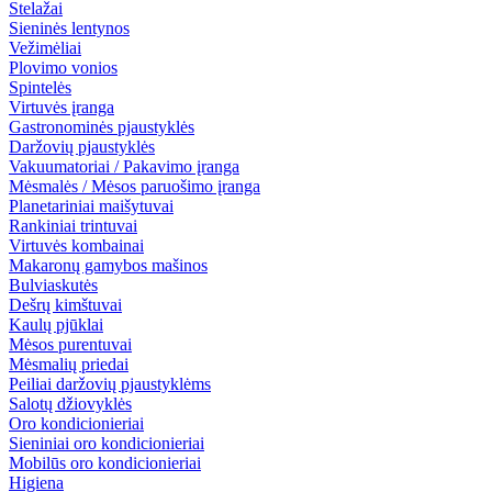
Stelažai
Sieninės lentynos
Vežimėliai
Plovimo vonios
Spintelės
Virtuvės įranga
Gastronominės pjaustyklės
Daržovių pjaustyklės
Vakuumatoriai / Pakavimo įranga
Mėsmalės / Mėsos paruošimo įranga
Planetariniai maišytuvai
Rankiniai trintuvai
Virtuvės kombainai
Makaronų gamybos mašinos
Bulviaskutės
Dešrų kimštuvai
Kaulų pjūklai
Mėsos purentuvai
Mėsmalių priedai
Peiliai daržovių pjaustyklėms
Salotų džiovyklės
Oro kondicionieriai
Sieniniai oro kondicionieriai
Mobilūs oro kondicionieriai
Higiena