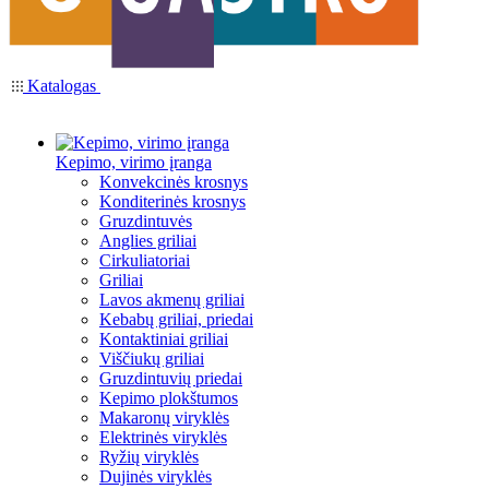
Katalogas
Kepimo, virimo įranga
Konvekcinės krosnys
Konditerinės krosnys
Gruzdintuvės
Anglies griliai
Cirkuliatoriai
Griliai
Lavos akmenų griliai
Kebabų griliai, priedai
Kontaktiniai griliai
Viščiukų griliai
Gruzdintuvių priedai
Kepimo plokštumos
Makaronų viryklės
Elektrinės viryklės
Ryžių viryklės
Dujinės viryklės