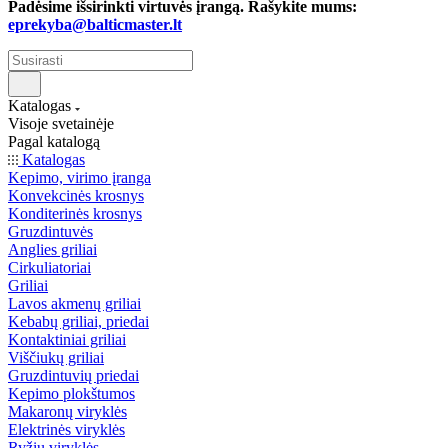
Padėsime išsirinkti virtuvės įrangą. Rašykite mums:
eprekyba@balticmaster.lt
Katalogas
Visoje svetainėje
Pagal katalogą
Katalogas
Kepimo, virimo įranga
Konvekcinės krosnys
Konditerinės krosnys
Gruzdintuvės
Anglies griliai
Cirkuliatoriai
Griliai
Lavos akmenų griliai
Kebabų griliai, priedai
Kontaktiniai griliai
Viščiukų griliai
Gruzdintuvių priedai
Kepimo plokštumos
Makaronų viryklės
Elektrinės viryklės
Ryžių viryklės