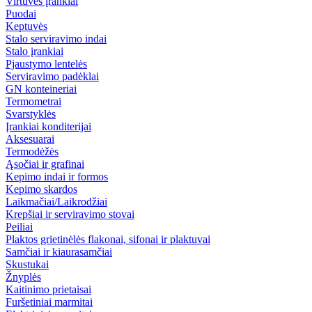
Virtuvės įrankiai
Puodai
Keptuvės
Stalo serviravimo indai
Stalo įrankiai
Pjaustymo lentelės
Serviravimo padėklai
GN konteineriai
Termometrai
Svarstyklės
Įrankiai konditerijai
Aksesuarai
Termodėžės
Ąsočiai ir grafinai
Kepimo indai ir formos
Kepimo skardos
Laikmačiai/Laikrodžiai
Krepšiai ir serviravimo stovai
Peiliai
Plaktos grietinėlės flakonai, sifonai ir plaktuvai
Samčiai ir kiaurasamčiai
Skustukai
Žnyplės
Kaitinimo prietaisai
Furšetiniai marmitai