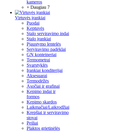
kameros
+ Daugiau 7
Virtuvės įrankiai
Puodai
Keptuvės
Stalo serviravimo indai
Stalo įrankiai
Pjaustymo lentelės
Serviravimo padėklai
GN konteineriai
Termometrai
Svarstyklės
Įrankiai konditerijai
Aksesuarai
Termodėžės
Ąsočiai ir grafinai
Kepimo indai ir
formos
Kepimo skardos
Laikmačiai/Laikrodžiai
Krepšiai ir serviravimo
stovai
Peiliai
Plaktos grietinėlės