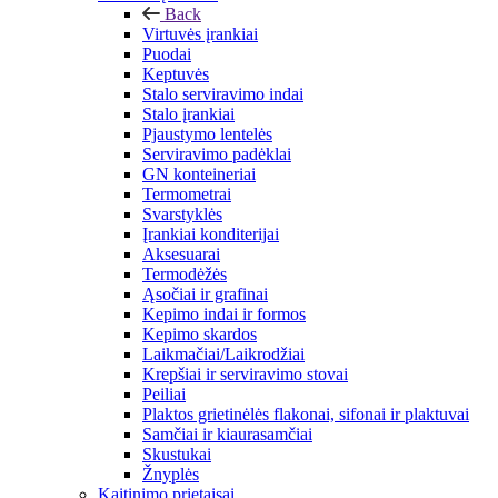
Back
Virtuvės įrankiai
Puodai
Keptuvės
Stalo serviravimo indai
Stalo įrankiai
Pjaustymo lentelės
Serviravimo padėklai
GN konteineriai
Termometrai
Svarstyklės
Įrankiai konditerijai
Aksesuarai
Termodėžės
Ąsočiai ir grafinai
Kepimo indai ir formos
Kepimo skardos
Laikmačiai/Laikrodžiai
Krepšiai ir serviravimo stovai
Peiliai
Plaktos grietinėlės flakonai, sifonai ir plaktuvai
Samčiai ir kiaurasamčiai
Skustukai
Žnyplės
Kaitinimo prietaisai