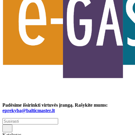
Padėsime išsirinkti virtuvės įrangą. Rašykite mums:
eprekyba@balticmaster.lt
Katalogas