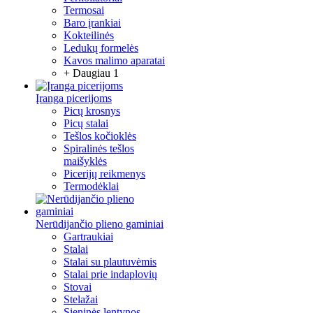
Termosai
Baro įrankiai
Kokteilinės
Ledukų formelės
Kavos malimo aparatai
+ Daugiau 1
Įranga picerijoms
Picų krosnys
Picų stalai
Tešlos kočioklės
Spiralinės tešlos
maišyklės
Picerijų reikmenys
Termodėklai
Nerūdijančio plieno gaminiai
Gartraukiai
Stalai
Stalai su plautuvėmis
Stalai prie indaplovių
Stovai
Stelažai
Sieninės lentynos