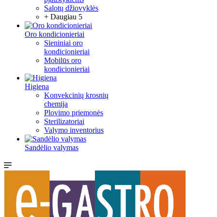
Salotų džiovyklės
+ Daugiau 5
Oro kondicionieriai
Sieniniai oro
kondicionieriai
Mobilūs oro
kondicionieriai
Higiena
Konvekcinių krosnių
chemija
Plovimo priemonės
Sterilizatoriai
Valymo inventorius
Sandėlio valymas