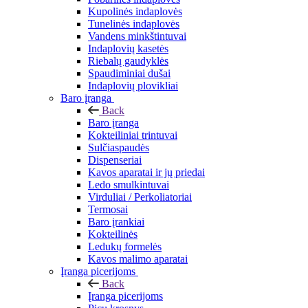
Kupolinės indaplovės
Tunelinės indaplovės
Vandens minkštintuvai
Indaplovių kasetės
Riebalų gaudyklės
Spaudiminiai dušai
Indaplovių plovikliai
Baro įranga
Back
Baro įranga
Kokteiliniai trintuvai
Sulčiaspaudės
Dispenseriai
Kavos aparatai ir jų priedai
Ledo smulkintuvai
Virduliai / Perkoliatoriai
Termosai
Baro įrankiai
Kokteilinės
Ledukų formelės
Kavos malimo aparatai
Įranga picerijoms
Back
Įranga picerijoms