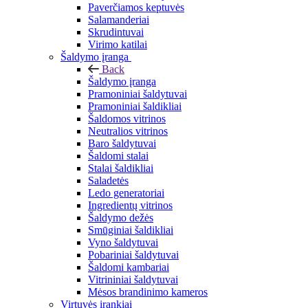
Paverčiamos keptuvės
Salamanderiai
Skrudintuvai
Virimo katilai
Šaldymo įranga
Back
Šaldymo įranga
Pramoniniai šaldytuvai
Pramoniniai šaldikliai
Šaldomos vitrinos
Neutralios vitrinos
Baro šaldytuvai
Šaldomi stalai
Stalai šaldikliai
Saladetės
Ledo generatoriai
Ingredientų vitrinos
Šaldymo dežės
Smūginiai šaldikliai
Vyno šaldytuvai
Pobariniai šaldytuvai
Šaldomi kambariai
Vitrininiai šaldytuvai
Mėsos brandinimo kameros
Virtuvės įrankiai