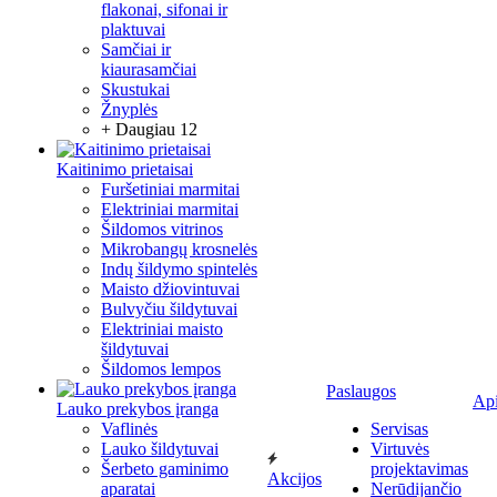
flakonai, sifonai ir
plaktuvai
Samčiai ir
kiaurasamčiai
Skustukai
Žnyplės
+ Daugiau 12
Kaitinimo prietaisai
Furšetiniai marmitai
Elektriniai marmitai
Šildomos vitrinos
Mikrobangų krosnelės
Indų šildymo spintelės
Maisto džiovintuvai
Bulvyčiu šildytuvai
Elektriniai maisto
šildytuvai
Šildomos lempos
Paslaugos
Ap
Lauko prekybos įranga
Vaflinės
Servisas
Lauko šildytuvai
Virtuvės
Šerbeto gaminimo
projektavimas
Akcijos
aparatai
Nerūdijančio