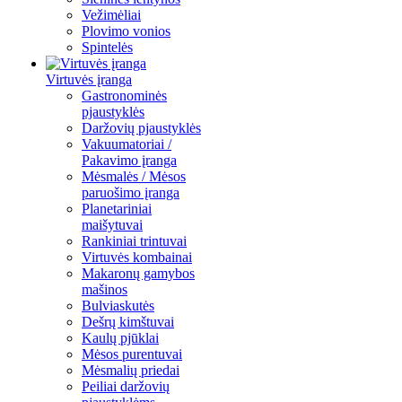
Vežimėliai
Plovimo vonios
Spintelės
Virtuvės įranga
Gastronominės
pjaustyklės
Daržovių pjaustyklės
Vakuumatoriai /
Pakavimo įranga
Mėsmalės / Mėsos
paruošimo įranga
Planetariniai
maišytuvai
Rankiniai trintuvai
Virtuvės kombainai
Makaronų gamybos
mašinos
Bulviaskutės
Dešrų kimštuvai
Kaulų pjūklai
Mėsos purentuvai
Mėsmalių priedai
Peiliai daržovių