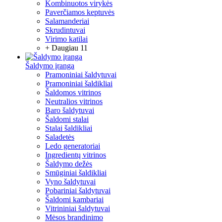
Kombinuotos virykės
Paverčiamos keptuvės
Salamanderiai
Skrudintuvai
Virimo katilai
+ Daugiau 11
Šaldymo įranga
Pramoniniai šaldytuvai
Pramoniniai šaldikliai
Šaldomos vitrinos
Neutralios vitrinos
Baro šaldytuvai
Šaldomi stalai
Stalai šaldikliai
Saladetės
Ledo generatoriai
Ingredientų vitrinos
Šaldymo dežės
Smūginiai šaldikliai
Vyno šaldytuvai
Pobariniai šaldytuvai
Šaldomi kambariai
Vitrininiai šaldytuvai
Mėsos brandinimo