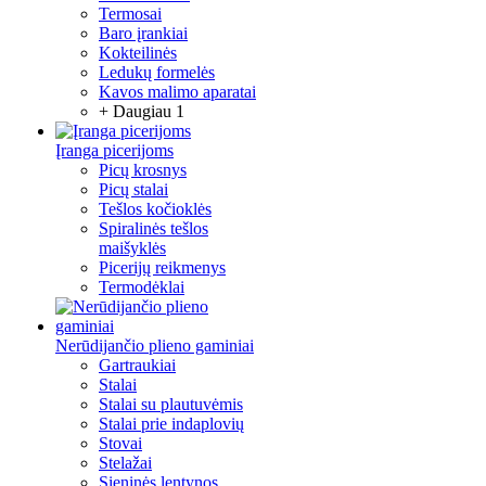
Termosai
Baro įrankiai
Kokteilinės
Ledukų formelės
Kavos malimo aparatai
+ Daugiau 1
Įranga picerijoms
Picų krosnys
Picų stalai
Tešlos kočioklės
Spiralinės tešlos
maišyklės
Picerijų reikmenys
Termodėklai
Nerūdijančio plieno gaminiai
Gartraukiai
Stalai
Stalai su plautuvėmis
Stalai prie indaplovių
Stovai
Stelažai
Sieninės lentynos