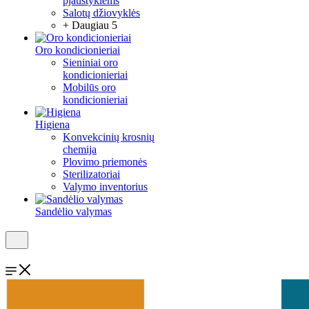
pjaustyklėms
Salotų džiovyklės
+ Daugiau 5
Oro kondicionieriai
Sieniniai oro
kondicionieriai
Mobilūs oro
kondicionieriai
Higiena
Konvekcinių krosnių
chemija
Plovimo priemonės
Sterilizatoriai
Valymo inventorius
Sandėlio valymas