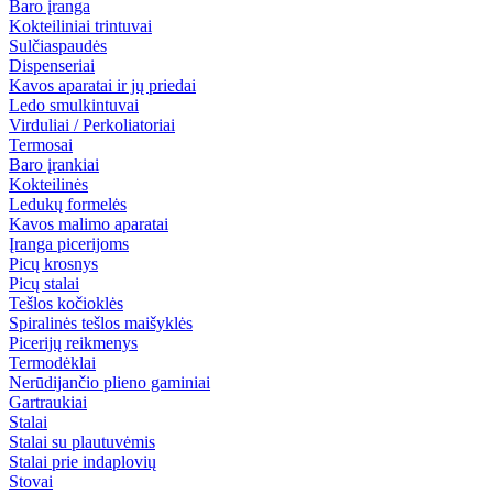
Baro įranga
Kokteiliniai trintuvai
Sulčiaspaudės
Dispenseriai
Kavos aparatai ir jų priedai
Ledo smulkintuvai
Virduliai / Perkoliatoriai
Termosai
Baro įrankiai
Kokteilinės
Ledukų formelės
Kavos malimo aparatai
Įranga picerijoms
Picų krosnys
Picų stalai
Tešlos kočioklės
Spiralinės tešlos maišyklės
Picerijų reikmenys
Termodėklai
Nerūdijančio plieno gaminiai
Gartraukiai
Stalai
Stalai su plautuvėmis
Stalai prie indaplovių
Stovai