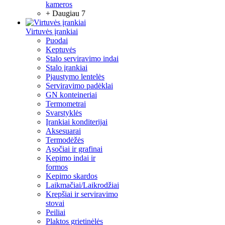
kameros
+ Daugiau 7
Virtuvės įrankiai
Puodai
Keptuvės
Stalo serviravimo indai
Stalo įrankiai
Pjaustymo lentelės
Serviravimo padėklai
GN konteineriai
Termometrai
Svarstyklės
Įrankiai konditerijai
Aksesuarai
Termodėžės
Ąsočiai ir grafinai
Kepimo indai ir
formos
Kepimo skardos
Laikmačiai/Laikrodžiai
Krepšiai ir serviravimo
stovai
Peiliai
Plaktos grietinėlės