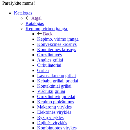
Parašykite mums!
Katalogas
Atgal
Katalogas
Kepimo, virimo įranga
Back
Kepimo, virimo įranga
Konvekcinės krosnys
Konditerinės krosnys
Gruzdintuvės
Anglies griliai
Cirkuliatoriai
Griliai
Lavos akmenų griliai
Kebabų griliai, priedai
Kontaktiniai griliai
Viščiukų griliai
Gruzdintuvių priedai
Kepimo plokštumos
Makaronų viryklės
Elektrinės viryklės
Ryžių viryklės
Dujinės viryklės
Kombinuotos virykės