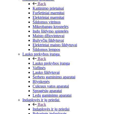
Back
Kaitinimo prietaisai
Furšetiniai marmitai
Elektriniai marmitai
Šildomos vitrinos
Mikrobangų krosnelės
Indų šildymo spintelės
Maisto džiovintuvai
Bulvyčiu šildytuvai
Elektriniai maisto šildytuvai
Šildomos lempos
Lauko prekybos įranga
Back
Lauko prekybos įranga
Vaflinės
Lauko šildytuvai
Šerbeto gaminimo aparatai
Blynkepės
Cukraus vatos aparatai
Spragėsių aparatai
Ledų gaminimo aparatai
Indaplovės ir jų priedai
Back
Indaplovės ir jų priedai
Pobarinės indaplovės