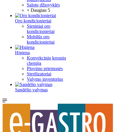
Salotų džiovyklės
+ Daugiau 5
Oro kondicionieriai
Sieniniai oro
kondicionieriai
Mobilūs oro
kondicionieriai
Higiena
Konvekcinių krosnių
chemija
Plovimo priemonės
Sterilizatoriai
Valymo inventorius
Sandėlio valymas