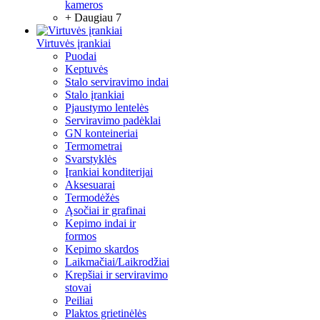
kameros
+ Daugiau 7
Virtuvės įrankiai
Puodai
Keptuvės
Stalo serviravimo indai
Stalo įrankiai
Pjaustymo lentelės
Serviravimo padėklai
GN konteineriai
Termometrai
Svarstyklės
Įrankiai konditerijai
Aksesuarai
Termodėžės
Ąsočiai ir grafinai
Kepimo indai ir
formos
Kepimo skardos
Laikmačiai/Laikrodžiai
Krepšiai ir serviravimo
stovai
Peiliai
Plaktos grietinėlės