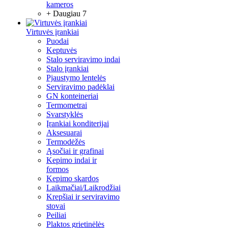
kameros
+ Daugiau 7
Virtuvės įrankiai
Puodai
Keptuvės
Stalo serviravimo indai
Stalo įrankiai
Pjaustymo lentelės
Serviravimo padėklai
GN konteineriai
Termometrai
Svarstyklės
Įrankiai konditerijai
Aksesuarai
Termodėžės
Ąsočiai ir grafinai
Kepimo indai ir
formos
Kepimo skardos
Laikmačiai/Laikrodžiai
Krepšiai ir serviravimo
stovai
Peiliai
Plaktos grietinėlės