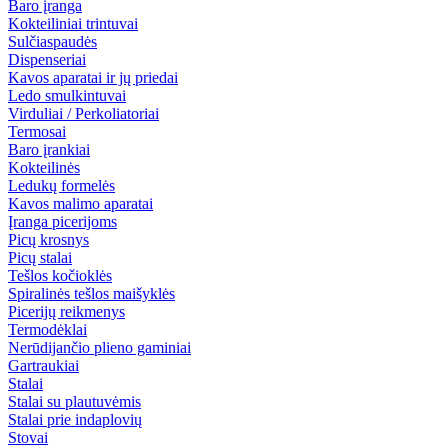
Baro įranga
Kokteiliniai trintuvai
Sulčiaspaudės
Dispenseriai
Kavos aparatai ir jų priedai
Ledo smulkintuvai
Virduliai / Perkoliatoriai
Termosai
Baro įrankiai
Kokteilinės
Ledukų formelės
Kavos malimo aparatai
Įranga picerijoms
Picų krosnys
Picų stalai
Tešlos kočioklės
Spiralinės tešlos maišyklės
Picerijų reikmenys
Termodėklai
Nerūdijančio plieno gaminiai
Gartraukiai
Stalai
Stalai su plautuvėmis
Stalai prie indaplovių
Stovai