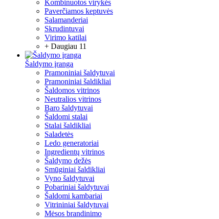
Kombinuotos virykės
Paverčiamos keptuvės
Salamanderiai
Skrudintuvai
Virimo katilai
+ Daugiau 11
Šaldymo įranga
Pramoniniai šaldytuvai
Pramoniniai šaldikliai
Šaldomos vitrinos
Neutralios vitrinos
Baro šaldytuvai
Šaldomi stalai
Stalai šaldikliai
Saladetės
Ledo generatoriai
Ingredientų vitrinos
Šaldymo dežės
Smūginiai šaldikliai
Vyno šaldytuvai
Pobariniai šaldytuvai
Šaldomi kambariai
Vitrininiai šaldytuvai
Mėsos brandinimo