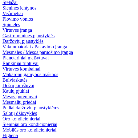
Stelažai
Sieninės lentynos
Vežimėliai
Plovimo vonios
Spintelės
Virtuvės įranga
Gastronominės pjaustyklės
Daržovių pjaustyklės
Vakuumatoriai / Pakavimo įranga
Mėsmalės / Mėsos paruošimo įranga
Planetariniai maišytuvai
Rankiniai trintuvai
Virtuvės kombainai
Makaronų gamybos mašinos
Bulviaskutės
Dešrų kimštuvai
Kaulų pjūklai
Mėsos purentuvai
Mėsmalių priedai
Peiliai daržovių pjaustyklėms
Salotų džiovyklės
Oro kondicionieriai
Sieniniai oro kondicionieriai
Mobilūs oro kondicionieriai
Higiena