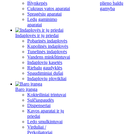
Blynkepės
plieno baldų
Cukraus vatos aparatai
gamyba
Spragėsių aparatai
Ledų gaminimo
aparatai
Indaplovės ir jų priedai
Pobarinės indaplovės
Kupolinės indaplovės
Tunelinės indaplovės
Vandens minkštintuvai
Indaplovių kasetės
Riebalų gaudyklės
Spaudiminiai dušai
Indaplovių plovikliai
Baro įranga
Kokteiliniai trintuvai
Sulčiaspaudės
Dispenseriai
Kavos aparatai ir jų
priedai
Ledo smulkintuvai
Virduliai /
Perkoliatoriai