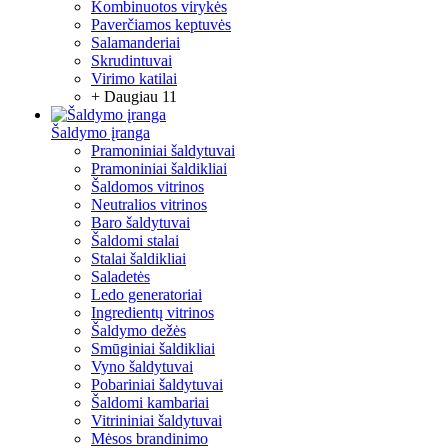
Kombinuotos virykės
Paverčiamos keptuvės
Salamanderiai
Skrudintuvai
Virimo katilai
+ Daugiau 11
Šaldymo įranga
Pramoniniai šaldytuvai
Pramoniniai šaldikliai
Šaldomos vitrinos
Neutralios vitrinos
Baro šaldytuvai
Šaldomi stalai
Stalai šaldikliai
Saladetės
Ledo generatoriai
Ingredientų vitrinos
Šaldymo dežės
Smūginiai šaldikliai
Vyno šaldytuvai
Pobariniai šaldytuvai
Šaldomi kambariai
Vitrininiai šaldytuvai
Mėsos brandinimo