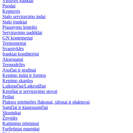
Virtuvės įrankiai
Puodai
Keptuvės
Stalo serviravimo indai
Stalo įrankiai
Pjaustymo lentelės
Serviravimo padėklai
GN konteineriai
Termometrai
Svarstyklės
Įrankiai konditerijai
Aksesuarai
Termodėžės
Ąsočiai ir grafinai
Kepimo indai ir formos
Kepimo skardos
Laikmačiai/Laikrodžiai
Krepšiai ir serviravimo stovai
Peiliai
Plaktos grietinėlės flakonai, sifonai ir plaktuvai
Samčiai ir kiaurasamčiai
Skustukai
Žnyplės
Kaitinimo prietaisai
Furšetiniai marmitai