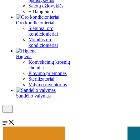
pjaustyklėms
Salotų džiovyklės
+ Daugiau 5
Oro kondicionieriai
Sieniniai oro
kondicionieriai
Mobilūs oro
kondicionieriai
Higiena
Konvekcinių krosnių
chemija
Plovimo priemonės
Sterilizatoriai
Valymo inventorius
Sandėlio valymas