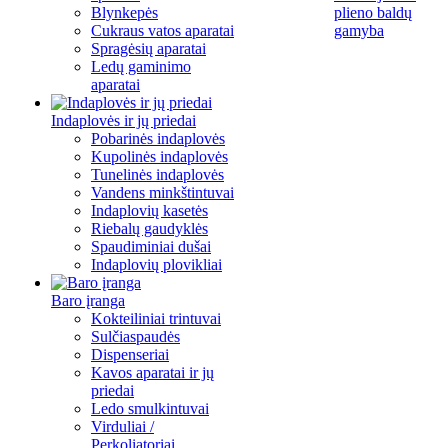
Blynkepės
plieno baldų
Cukraus vatos aparatai
gamyba
Spragėsių aparatai
Ledų gaminimo
aparatai
Indaplovės ir jų priedai
Pobarinės indaplovės
Kupolinės indaplovės
Tunelinės indaplovės
Vandens minkštintuvai
Indaplovių kasetės
Riebalų gaudyklės
Spaudiminiai dušai
Indaplovių plovikliai
Baro įranga
Kokteiliniai trintuvai
Sulčiaspaudės
Dispenseriai
Kavos aparatai ir jų
priedai
Ledo smulkintuvai
Virduliai /
Perkoliatoriai