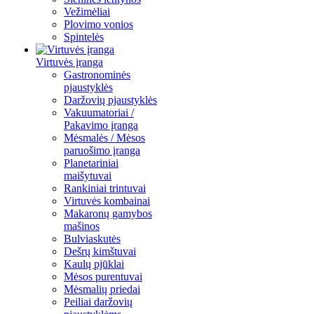
Vežimėliai
Plovimo vonios
Spintelės
Virtuvės įranga
Gastronominės
pjaustyklės
Daržovių pjaustyklės
Vakuumatoriai /
Pakavimo įranga
Mėsmalės / Mėsos
paruošimo įranga
Planetariniai
maišytuvai
Rankiniai trintuvai
Virtuvės kombainai
Makaronų gamybos
mašinos
Bulviaskutės
Dešrų kimštuvai
Kaulų pjūklai
Mėsos purentuvai
Mėsmalių priedai
Peiliai daržovių