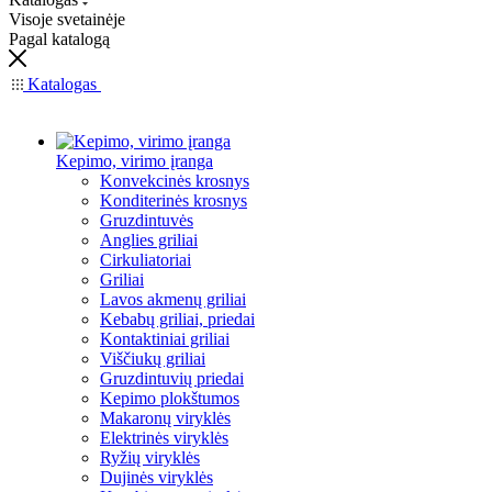
Visoje svetainėje
Pagal katalogą
Katalogas
Kepimo, virimo įranga
Konvekcinės krosnys
Konditerinės krosnys
Gruzdintuvės
Anglies griliai
Cirkuliatoriai
Griliai
Lavos akmenų griliai
Kebabų griliai, priedai
Kontaktiniai griliai
Viščiukų griliai
Gruzdintuvių priedai
Kepimo plokštumos
Makaronų viryklės
Elektrinės viryklės
Ryžių viryklės
Dujinės viryklės