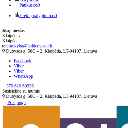
Patikusios
0
Prekių palyginimas
0
Jūsų miestas
Klaipėda
Klaipėda
eprekyba@balticmaster.lt
Dubysos g. 58C – 2, Klaipėda, LT-94107, Lietuva
Facebook
Viber
Viber
WhatsApp
+370 610 60936
Susisiekite su mumis
Dubysos g. 58C – 2, Klaipėda, LT-94107, Lietuva
Prisijungti