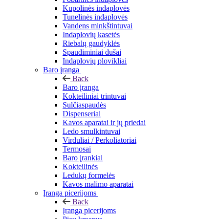
Kupolinės indaplovės
Tunelinės indaplovės
Vandens minkštintuvai
Indaplovių kasetės
Riebalų gaudyklės
Spaudiminiai dušai
Indaplovių plovikliai
Baro įranga
Back
Baro įranga
Kokteiliniai trintuvai
Sulčiaspaudės
Dispenseriai
Kavos aparatai ir jų priedai
Ledo smulkintuvai
Virduliai / Perkoliatoriai
Termosai
Baro įrankiai
Kokteilinės
Ledukų formelės
Kavos malimo aparatai
Įranga picerijoms
Back
Įranga picerijoms