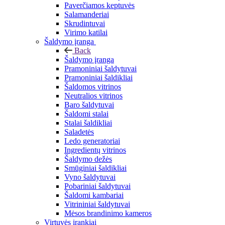
Paverčiamos keptuvės
Salamanderiai
Skrudintuvai
Virimo katilai
Šaldymo įranga
Back
Šaldymo įranga
Pramoniniai šaldytuvai
Pramoniniai šaldikliai
Šaldomos vitrinos
Neutralios vitrinos
Baro šaldytuvai
Šaldomi stalai
Stalai šaldikliai
Saladetės
Ledo generatoriai
Ingredientų vitrinos
Šaldymo dežės
Smūginiai šaldikliai
Vyno šaldytuvai
Pobariniai šaldytuvai
Šaldomi kambariai
Vitrininiai šaldytuvai
Mėsos brandinimo kameros
Virtuvės įrankiai