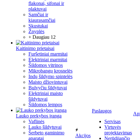
flakonai, sifonai ir
plaktuvai
Samčiai ir
kiaurasamčiai
Skustukai
Žnyplės
+ Daugiau 12
Kaitinimo prietaisai
Furšetiniai marmitai
Elektriniai marmitai
Šildomos vitrinos
Mikrobangų krosnelės
Indų šildymo spintelės
Maisto džiovintuvai
Bulvyčiu šildytuvai
Elektriniai maisto
šildytuvai
Šildomos lempos
Paslaugos
Ap
Lauko prekybos įranga
Vaflinės
Servisas
Lauko šildytuvai
Virtuvės
Šerbeto gaminimo
projektavimas
Akcijos
aparatai
Nerūdijančio