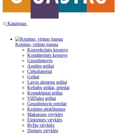
Katalogas
Kepimo, virimo įranga
Konvekcinės krosnys
Konditerinės krosnys
Gruzdintuvės
Anglies griliai
Cirkuliatoriai
Griliai
Lavos akmenų griliai
Kebabų griliai, priedai
Kontaktiniai griliai
Viščiukų griliai
Gruzdintuvių priedai
Kepimo plokštumos
Makaronų viryklės
Elektrinės viryklės
Ryžių viryklės
Dujinės viryklės