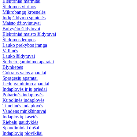
Elektriniai marmitai
Šildomos vitrinos
Mikrobangų krosnelės
Indų šildymo spintelės
Maisto džiovintuvai
Bulvyčiu šildytuvai
Elektriniai maisto šildytuvai
Šildomos lempos
Lauko prekybos įranga
Vaflinės
Lauko šildytuvai
Šerbeto gaminimo aparatai
Blynkepės
Cukraus vatos aparatai
Spragėsių aparatai
Ledų gaminimo aparatai
Indaplovės ir jų priedai
Pobarinės indaplovės
Kupolinės indaplovės
Tunelinės indaplovės
Vandens minkštintuvai
Indaplovių kasetės
Riebalų gaudyklės
Spaudiminiai dušai
Indaplovių plovikliai