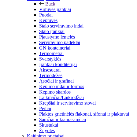
Back
Virtuvės įrankiai
Puodai
Keptuvės
Stalo serviravimo indai
Stalo įrankiai
Pjaustymo lentelės
Serviravimo padėklai
GN konteineriai
Termometrai
Svarstyklės
Įrankiai konditerijai
Aksesuarai
Termodėžės
Ąsočiai ir grafinai
Kepimo indai ir formos
Kepimo skardos
Laikmačiai/Laikrodžiai
Krepšiai ir serviravimo stovai
Peiliai
Plaktos grietinėlės flakonai, sifonai ir plaktuvai
Samčiai ir kiaurasamčiai
Skustukai
Žnyplės
Kaitinimo prietaisai