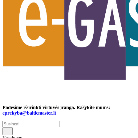
Padėsime išsirinkti virtuvės įrangą. Rašykite mums:
eprekyba@balticmaster.lt
Katalogas