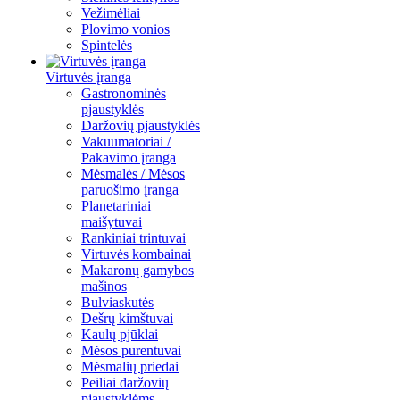
Vežimėliai
Plovimo vonios
Spintelės
Virtuvės įranga
Gastronominės
pjaustyklės
Daržovių pjaustyklės
Vakuumatoriai /
Pakavimo įranga
Mėsmalės / Mėsos
paruošimo įranga
Planetariniai
maišytuvai
Rankiniai trintuvai
Virtuvės kombainai
Makaronų gamybos
mašinos
Bulviaskutės
Dešrų kimštuvai
Kaulų pjūklai
Mėsos purentuvai
Mėsmalių priedai
Peiliai daržovių
pjaustyklėms