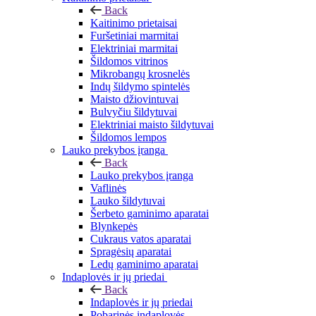
Back
Kaitinimo prietaisai
Furšetiniai marmitai
Elektriniai marmitai
Šildomos vitrinos
Mikrobangų krosnelės
Indų šildymo spintelės
Maisto džiovintuvai
Bulvyčiu šildytuvai
Elektriniai maisto šildytuvai
Šildomos lempos
Lauko prekybos įranga
Back
Lauko prekybos įranga
Vaflinės
Lauko šildytuvai
Šerbeto gaminimo aparatai
Blynkepės
Cukraus vatos aparatai
Spragėsių aparatai
Ledų gaminimo aparatai
Indaplovės ir jų priedai
Back
Indaplovės ir jų priedai
Pobarinės indaplovės