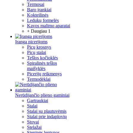
Termosai
Baro įrankiai
Kokteilinės
Ledukų formelės
Kavos malimo aparatai
+ Daugiau 1
Įranga picerijoms
Picų krosnys
Picų stalai
Tešlos kočioklės
Spiralinės tešlos
maišyklės
Picerijų reikmenys
Termodėklai
Nerūdijančio plieno gaminiai
Gartraukiai
Stalai
Stalai su plautuvėmis
Stalai prie indaplovių
Stovai
Stelažai
Sieninės lentynos