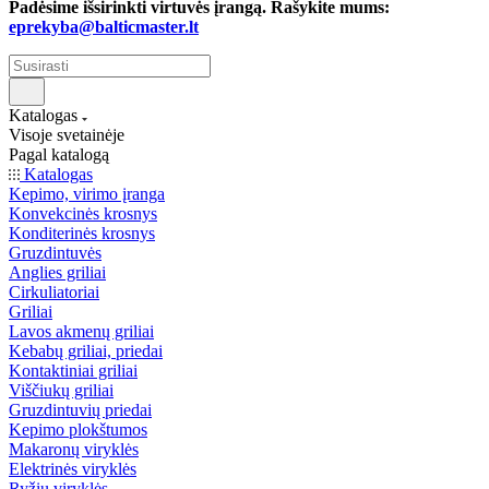
Padėsime išsirinkti virtuvės įrangą. Rašykite mums:
eprekyba@balticmaster.lt
Katalogas
Visoje svetainėje
Pagal katalogą
Katalogas
Kepimo, virimo įranga
Konvekcinės krosnys
Konditerinės krosnys
Gruzdintuvės
Anglies griliai
Cirkuliatoriai
Griliai
Lavos akmenų griliai
Kebabų griliai, priedai
Kontaktiniai griliai
Viščiukų griliai
Gruzdintuvių priedai
Kepimo plokštumos
Makaronų viryklės
Elektrinės viryklės
Ryžių viryklės