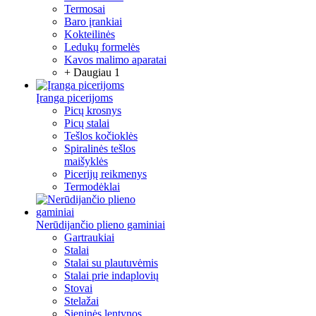
Termosai
Baro įrankiai
Kokteilinės
Ledukų formelės
Kavos malimo aparatai
+ Daugiau 1
Įranga picerijoms
Picų krosnys
Picų stalai
Tešlos kočioklės
Spiralinės tešlos
maišyklės
Picerijų reikmenys
Termodėklai
Nerūdijančio plieno gaminiai
Gartraukiai
Stalai
Stalai su plautuvėmis
Stalai prie indaplovių
Stovai
Stelažai
Sieninės lentynos