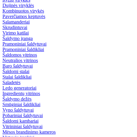
Dujinės viryklės
Kombinuotos virykės
Paverčiamos keptuvės
Salamanderiai
Skrudintuvai
Virimo katilai
Šaldymo įranga
Pramoniniai šaldytuvai
Pramoniniai šaldikliai
Šaldomos vitrinos
Neutralios vitrinos
Baro šaldytuvai
Šaldomi stalai
Stalai šaldikliai
Saladetės
Ledo generatoriai
Ingredientų vitrinos
Šaldymo dežės
Smūginiai šaldikliai
Vyno šaldytuvai
Pobariniai šaldytuvai
Šaldomi kambariai
Vitrininiai šaldytuvai
Mėsos brandinimo kameros