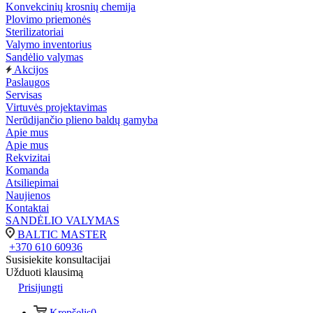
Konvekcinių krosnių chemija
Plovimo priemonės
Sterilizatoriai
Valymo inventorius
Sandėlio valymas
Akcijos
Paslaugos
Servisas
Virtuvės projektavimas
Nerūdijančio plieno baldų gamyba
Apie mus
Apie mus
Rekvizitai
Komanda
Atsiliepimai
Naujienos
Kontaktai
SANDĖLIO VALYMAS
BALTIC MASTER
+370 610 60936
Susisiekite konsultacijai
Užduoti klausimą
Prisijungti
Krepšelis
0