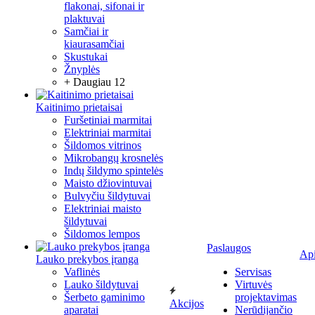
flakonai, sifonai ir
plaktuvai
Samčiai ir
kiaurasamčiai
Skustukai
Žnyplės
+ Daugiau 12
Kaitinimo prietaisai
Furšetiniai marmitai
Elektriniai marmitai
Šildomos vitrinos
Mikrobangų krosnelės
Indų šildymo spintelės
Maisto džiovintuvai
Bulvyčiu šildytuvai
Elektriniai maisto
šildytuvai
Šildomos lempos
Paslaugos
Ap
Lauko prekybos įranga
Vaflinės
Servisas
Lauko šildytuvai
Virtuvės
Šerbeto gaminimo
projektavimas
Akcijos
aparatai
Nerūdijančio