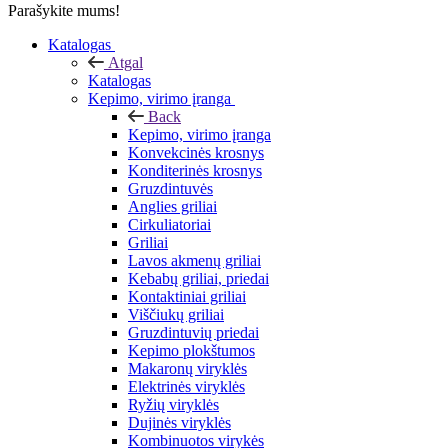
Parašykite mums!
Katalogas
Atgal
Katalogas
Kepimo, virimo įranga
Back
Kepimo, virimo įranga
Konvekcinės krosnys
Konditerinės krosnys
Gruzdintuvės
Anglies griliai
Cirkuliatoriai
Griliai
Lavos akmenų griliai
Kebabų griliai, priedai
Kontaktiniai griliai
Viščiukų griliai
Gruzdintuvių priedai
Kepimo plokštumos
Makaronų viryklės
Elektrinės viryklės
Ryžių viryklės
Dujinės viryklės
Kombinuotos virykės