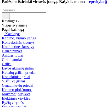
Padėsime išsirinkti virtuvės įrangą. Rašykite mums:
eprekyba@b
Katalogas
Visoje svetainėje
Pagal katalogą
Katalogas
Kepimo, virimo įranga
Konvekcinės krosnys
Konditerinės krosnys
Gruzdintuvės
Anglies griliai
Cirkuliatoriai
Griliai
Lavos akmenų griliai
Kebabų griliai, priedai
Kontaktiniai griliai
Viščiukų griliai
Gruzdintuvių priedai
Kepimo plokštumos
Makaronų viryklės
Elektrinės viryklės
Ryžių viryklės
Dujinės viryklės