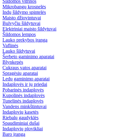
Šildomos vitrinos
Mikrobangų krosnelės
Indų šildymo spintelės
Maisto džiovintuvai
Bulvyčiu šildytuvai
Elektriniai maisto šildytuvai
Šildomos lempos
Lauko prekybos įranga
Vaflinės
Lauko šildytuvai
Šerbeto gaminimo aparatai
Blynkepės
Cukraus vatos aparatai
Spragėsių aparatai
Ledų gaminimo aparatai
Indaplovės ir jų priedai
Pobarinės indaplovės
Kupolinės indaplovės
Tunelinės indaplovės
Vandens minkštintuvai
Indaplovių kasetės
Riebalų gaudyklės
Spaudiminiai dušai
Indaplovių plovikliai
Baro įranga