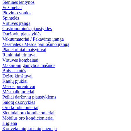
Sieninės lentynos
Vežimėliai
Plovimo vonios
Spintelės
Virtuvės įranga
Gastronominės pjaustyklės
Daržovių pjaustyklės
Vakuumatoriai / Pakavimo įranga
Mėsmalės / Mėsos paruošimo įranga
Planetariniai maišytuvai
Rankiniai trintuvai
Virtuvės kombainai
Makaronų gamybos mašinos
Bulviaskutės
Dešrų kimštuvai
Kaulų pjūklai
Mėsos purentuvai
Mėsmalių priedai
Peiliai daržovių pjaustyklėms
Salotų džiovyklės
Oro kondicionieriai
Sieniniai oro kondicionieriai
Mobilūs oro kondicionieriai
Higiena
Konvekcinių krosnių chemija