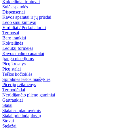
Kokteiliniai trintuvai
Sulčiaspaudės
Dispenseriai
Kavos aparatai ir jų priedai
Ledo smulkintuvai
Virduliai / Perkoliatoriai
Termosai
Baro įrankiai
Kokteilinės
Ledukų formelės
Kavos malimo aparatai
Įranga picerijoms
Picų krosnys
Picų stalai
Tešlos kočioklės
Spiralinės tešlos maišyklės
Picerijų reikmenys
Termodėklai
Nerūdijančio plieno gaminiai
Gartraukiai
Stalai
Stalai su plautuvėmis
Stalai prie indaplovių
Stovai
Stelažai