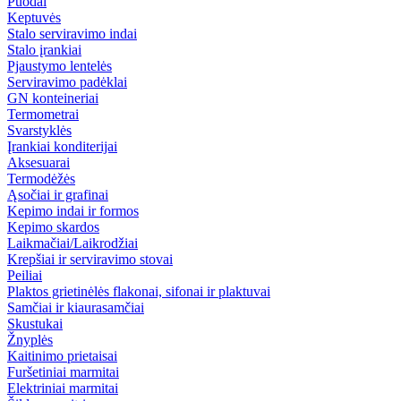
Puodai
Keptuvės
Stalo serviravimo indai
Stalo įrankiai
Pjaustymo lentelės
Serviravimo padėklai
GN konteineriai
Termometrai
Svarstyklės
Įrankiai konditerijai
Aksesuarai
Termodėžės
Ąsočiai ir grafinai
Kepimo indai ir formos
Kepimo skardos
Laikmačiai/Laikrodžiai
Krepšiai ir serviravimo stovai
Peiliai
Plaktos grietinėlės flakonai, sifonai ir plaktuvai
Samčiai ir kiaurasamčiai
Skustukai
Žnyplės
Kaitinimo prietaisai
Furšetiniai marmitai
Elektriniai marmitai