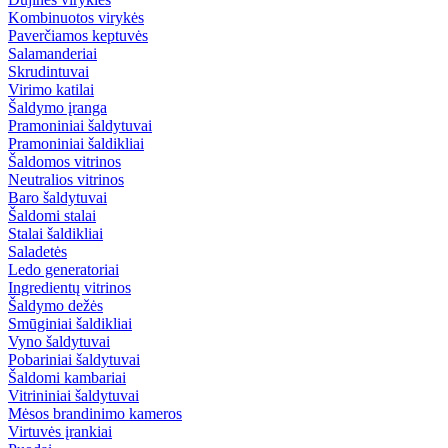
Kombinuotos virykės
Paverčiamos keptuvės
Salamanderiai
Skrudintuvai
Virimo katilai
Šaldymo įranga
Pramoniniai šaldytuvai
Pramoniniai šaldikliai
Šaldomos vitrinos
Neutralios vitrinos
Baro šaldytuvai
Šaldomi stalai
Stalai šaldikliai
Saladetės
Ledo generatoriai
Ingredientų vitrinos
Šaldymo dežės
Smūginiai šaldikliai
Vyno šaldytuvai
Pobariniai šaldytuvai
Šaldomi kambariai
Vitrininiai šaldytuvai
Mėsos brandinimo kameros
Virtuvės įrankiai