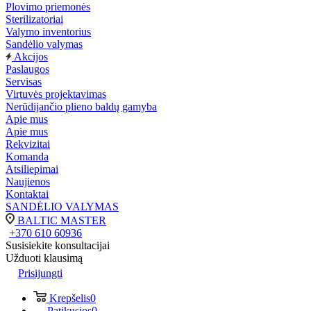
Plovimo priemonės
Sterilizatoriai
Valymo inventorius
Sandėlio valymas
Akcijos
Paslaugos
Servisas
Virtuvės projektavimas
Nerūdijančio plieno baldų gamyba
Apie mus
Apie mus
Rekvizitai
Komanda
Atsiliepimai
Naujienos
Kontaktai
SANDĖLIO VALYMAS
BALTIC MASTER
+370 610 60936
Susisiekite konsultacijai
Užduoti klausimą
Prisijungti
Krepšelis
0
Patikusios
0