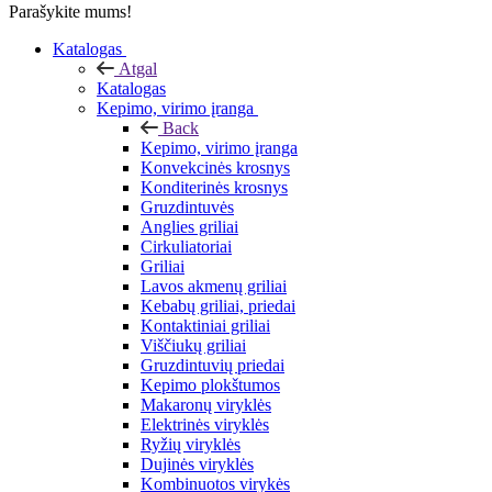
Parašykite mums!
Katalogas
Atgal
Katalogas
Kepimo, virimo įranga
Back
Kepimo, virimo įranga
Konvekcinės krosnys
Konditerinės krosnys
Gruzdintuvės
Anglies griliai
Cirkuliatoriai
Griliai
Lavos akmenų griliai
Kebabų griliai, priedai
Kontaktiniai griliai
Viščiukų griliai
Gruzdintuvių priedai
Kepimo plokštumos
Makaronų viryklės
Elektrinės viryklės
Ryžių viryklės
Dujinės viryklės
Kombinuotos virykės