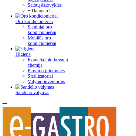
Salotų džiovyklės
+ Daugiau 5
Oro kondicionieriai
Sieniniai oro
kondicionieriai
Mobilūs oro
kondicionieriai
Higiena
Konvekcinių krosnių
chemija
Plovimo priemonės
Sterilizatoriai
Valymo inventorius
Sandėlio valymas