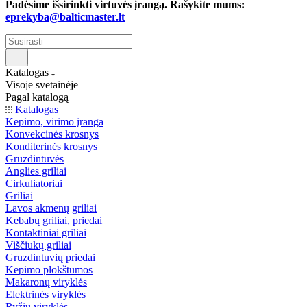
Padėsime išsirinkti virtuvės įrangą. Rašykite mums:
eprekyba@balticmaster.lt
Katalogas
Visoje svetainėje
Pagal katalogą
Katalogas
Kepimo, virimo įranga
Konvekcinės krosnys
Konditerinės krosnys
Gruzdintuvės
Anglies griliai
Cirkuliatoriai
Griliai
Lavos akmenų griliai
Kebabų griliai, priedai
Kontaktiniai griliai
Viščiukų griliai
Gruzdintuvių priedai
Kepimo plokštumos
Makaronų viryklės
Elektrinės viryklės
Ryžių viryklės