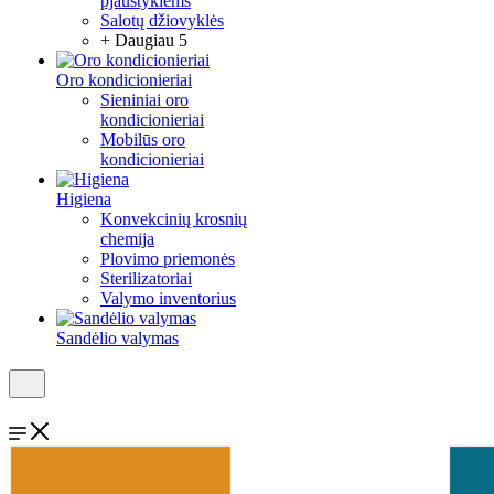
pjaustyklėms
Salotų džiovyklės
+ Daugiau 5
Oro kondicionieriai
Sieniniai oro
kondicionieriai
Mobilūs oro
kondicionieriai
Higiena
Konvekcinių krosnių
chemija
Plovimo priemonės
Sterilizatoriai
Valymo inventorius
Sandėlio valymas