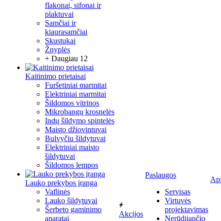
flakonai, sifonai ir
plaktuvai
Samčiai ir
kiaurasamčiai
Skustukai
Žnyplės
+ Daugiau 12
Kaitinimo prietaisai
Furšetiniai marmitai
Elektriniai marmitai
Šildomos vitrinos
Mikrobangų krosnelės
Indų šildymo spintelės
Maisto džiovintuvai
Bulvyčiu šildytuvai
Elektriniai maisto
šildytuvai
Šildomos lempos
Paslaugos
Ap
Lauko prekybos įranga
Vaflinės
Servisas
Lauko šildytuvai
Virtuvės
Šerbeto gaminimo
projektavimas
Akcijos
aparatai
Nerūdijančio