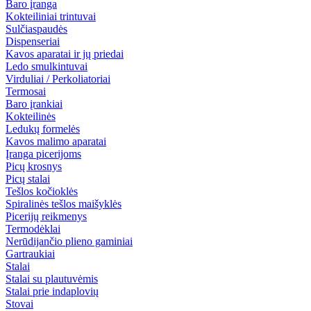
Baro įranga
Kokteiliniai trintuvai
Sulčiaspaudės
Dispenseriai
Kavos aparatai ir jų priedai
Ledo smulkintuvai
Virduliai / Perkoliatoriai
Termosai
Baro įrankiai
Kokteilinės
Ledukų formelės
Kavos malimo aparatai
Įranga picerijoms
Picų krosnys
Picų stalai
Tešlos kočioklės
Spiralinės tešlos maišyklės
Picerijų reikmenys
Termodėklai
Nerūdijančio plieno gaminiai
Gartraukiai
Stalai
Stalai su plautuvėmis
Stalai prie indaplovių
Stovai