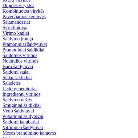
Dujinės viryklės
Kombinuotos virykės
Paverčiamos keptuvės
Salamanderiai
Skrudintuvai
Virimo katilai
Šaldymo įranga
Pramoniniai šaldytuvai
Pramoniniai šaldikliai
Šaldomos vitrinos
Neutralios vitrinos
Baro šaldytuvai
Šaldomi stalai
Stalai šaldikliai
Saladetės
Ledo generatoriai
Ingredientų vitrinos
Šaldymo dežės
Smūginiai šaldikliai
Vyno šaldytuvai
Pobariniai šaldytuvai
Šaldomi kambariai
Vitrininiai šaldytuvai
Mėsos brandinimo kameros