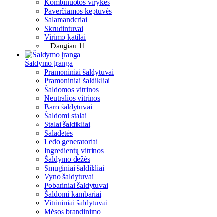
Kombinuotos virykės
Paverčiamos keptuvės
Salamanderiai
Skrudintuvai
Virimo katilai
+ Daugiau 11
Šaldymo įranga
Pramoniniai šaldytuvai
Pramoniniai šaldikliai
Šaldomos vitrinos
Neutralios vitrinos
Baro šaldytuvai
Šaldomi stalai
Stalai šaldikliai
Saladetės
Ledo generatoriai
Ingredientų vitrinos
Šaldymo dežės
Smūginiai šaldikliai
Vyno šaldytuvai
Pobariniai šaldytuvai
Šaldomi kambariai
Vitrininiai šaldytuvai
Mėsos brandinimo