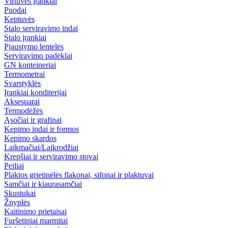
Virtuvės įrankiai
Puodai
Keptuvės
Stalo serviravimo indai
Stalo įrankiai
Pjaustymo lentelės
Serviravimo padėklai
GN konteineriai
Termometrai
Svarstyklės
Įrankiai konditerijai
Aksesuarai
Termodėžės
Ąsočiai ir grafinai
Kepimo indai ir formos
Kepimo skardos
Laikmačiai/Laikrodžiai
Krepšiai ir serviravimo stovai
Peiliai
Plaktos grietinėlės flakonai, sifonai ir plaktuvai
Samčiai ir kiaurasamčiai
Skustukai
Žnyplės
Kaitinimo prietaisai
Furšetiniai marmitai