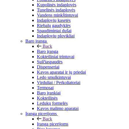
Kupolinės indaplovės
Tunelinės indaplovės
Vandens minkštintuvai
Indaplovių kasetės
Riebalų gaudyklės
Spaudiminiai dušai
Indaplovių plovikliai
Baro įranga
Back
Baro įranga
Kokteiliniai trintuvai
Sulčiaspaudės
Dispenseriai
Kavos aparatai ir jų priedai
Ledo smulkintuvai
Virduliai / Perkoliatoriai
Termosai
Baro įrankiai
Kokteilinės
Ledukų formelės
Kavos malimo aparatai
Įranga picerijoms
Back
Įranga picerijoms