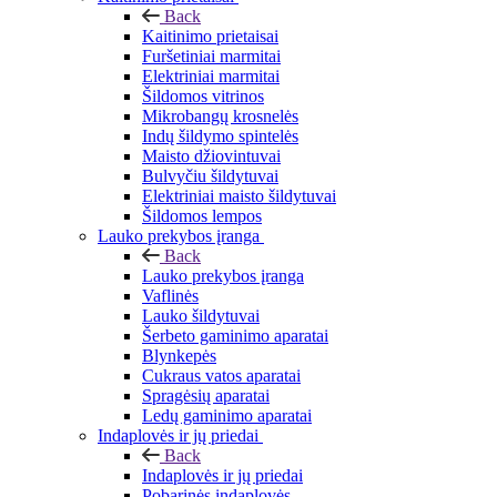
Back
Kaitinimo prietaisai
Furšetiniai marmitai
Elektriniai marmitai
Šildomos vitrinos
Mikrobangų krosnelės
Indų šildymo spintelės
Maisto džiovintuvai
Bulvyčiu šildytuvai
Elektriniai maisto šildytuvai
Šildomos lempos
Lauko prekybos įranga
Back
Lauko prekybos įranga
Vaflinės
Lauko šildytuvai
Šerbeto gaminimo aparatai
Blynkepės
Cukraus vatos aparatai
Spragėsių aparatai
Ledų gaminimo aparatai
Indaplovės ir jų priedai
Back
Indaplovės ir jų priedai
Pobarinės indaplovės