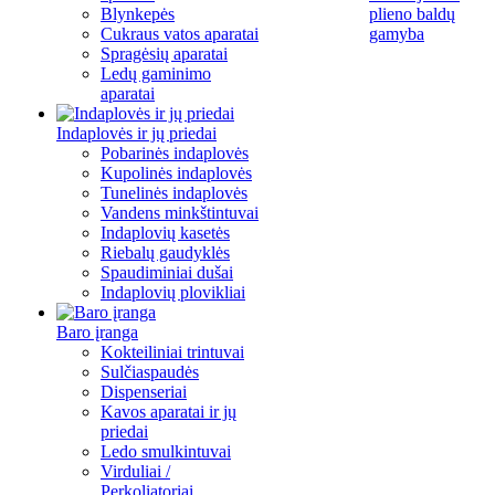
Blynkepės
plieno baldų
Cukraus vatos aparatai
gamyba
Spragėsių aparatai
Ledų gaminimo
aparatai
Indaplovės ir jų priedai
Pobarinės indaplovės
Kupolinės indaplovės
Tunelinės indaplovės
Vandens minkštintuvai
Indaplovių kasetės
Riebalų gaudyklės
Spaudiminiai dušai
Indaplovių plovikliai
Baro įranga
Kokteiliniai trintuvai
Sulčiaspaudės
Dispenseriai
Kavos aparatai ir jų
priedai
Ledo smulkintuvai
Virduliai /
Perkoliatoriai