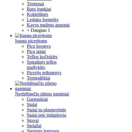
Termosai
Baro įrankiai
Kokteilinės
Ledukų formelės
Kavos malimo aparatai
+ Daugiau 1
Įranga picerijoms
Picų krosnys
Picų stalai
Tešlos kočioklės
Spiralinės tešlos
maišyklės
Picerijų reikmenys
Termodėklai
Nerūdijančio plieno gaminiai
Gartraukiai
Stalai
Stalai su plautuvėmis
Stalai prie indaplovių
Stovai
Stelažai
Sieninės lentynos