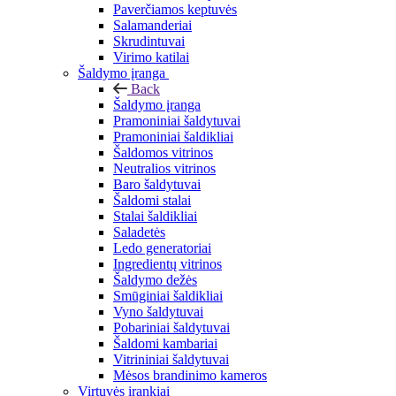
Paverčiamos keptuvės
Salamanderiai
Skrudintuvai
Virimo katilai
Šaldymo įranga
Back
Šaldymo įranga
Pramoniniai šaldytuvai
Pramoniniai šaldikliai
Šaldomos vitrinos
Neutralios vitrinos
Baro šaldytuvai
Šaldomi stalai
Stalai šaldikliai
Saladetės
Ledo generatoriai
Ingredientų vitrinos
Šaldymo dežės
Smūginiai šaldikliai
Vyno šaldytuvai
Pobariniai šaldytuvai
Šaldomi kambariai
Vitrininiai šaldytuvai
Mėsos brandinimo kameros
Virtuvės įrankiai