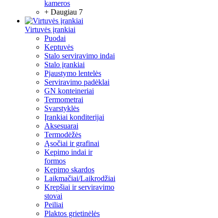
kameros
+ Daugiau 7
Virtuvės įrankiai
Puodai
Keptuvės
Stalo serviravimo indai
Stalo įrankiai
Pjaustymo lentelės
Serviravimo padėklai
GN konteineriai
Termometrai
Svarstyklės
Įrankiai konditerijai
Aksesuarai
Termodėžės
Ąsočiai ir grafinai
Kepimo indai ir
formos
Kepimo skardos
Laikmačiai/Laikrodžiai
Krepšiai ir serviravimo
stovai
Peiliai
Plaktos grietinėlės