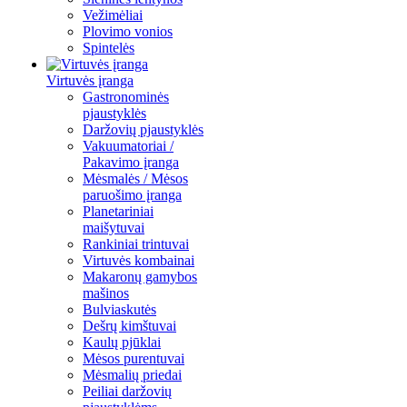
Vežimėliai
Plovimo vonios
Spintelės
Virtuvės įranga
Gastronominės
pjaustyklės
Daržovių pjaustyklės
Vakuumatoriai /
Pakavimo įranga
Mėsmalės / Mėsos
paruošimo įranga
Planetariniai
maišytuvai
Rankiniai trintuvai
Virtuvės kombainai
Makaronų gamybos
mašinos
Bulviaskutės
Dešrų kimštuvai
Kaulų pjūklai
Mėsos purentuvai
Mėsmalių priedai
Peiliai daržovių