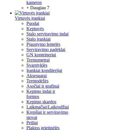
kameros
+ Daugiau 7
Virtuvės įrankiai
Puodai
Keptuvės
Stalo serviravimo indai
Stalo įrankiai
Pjaustymo lentelės
Serviravimo padėklai
GN konteineriai
Termometrai
Svarstyklės
Įrankiai konditerijai
Aksesuarai
Termodėžės
Ąsočiai ir grafinai
Kepimo indai ir
formos
Kepimo skardos
Laikmačiai/Laikrodžiai
Krepšiai ir serviravimo
stovai
Peiliai
Plaktos grietinėlės