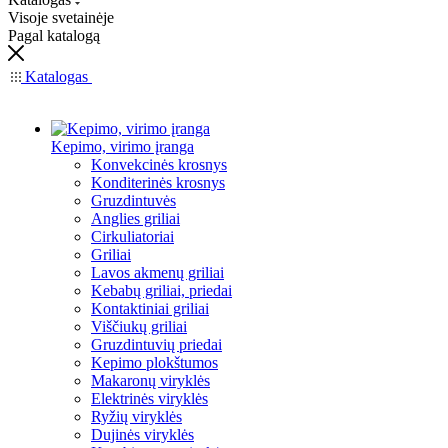
Visoje svetainėje
Pagal katalogą
Katalogas
Kepimo, virimo įranga
Konvekcinės krosnys
Konditerinės krosnys
Gruzdintuvės
Anglies griliai
Cirkuliatoriai
Griliai
Lavos akmenų griliai
Kebabų griliai, priedai
Kontaktiniai griliai
Viščiukų griliai
Gruzdintuvių priedai
Kepimo plokštumos
Makaronų viryklės
Elektrinės viryklės
Ryžių viryklės
Dujinės viryklės