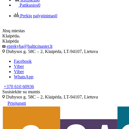
Patikusios
0
Prekių palyginimas
0
Jūsų miestas
Klaipėda
Klaipėda
eprekyba@balticmaster.lt
Dubysos g. 58C – 2, Klaipėda, LT-94107, Lietuva
Facebook
Viber
Viber
WhatsApp
+370 610 60936
Susisiekite su mumis
Dubysos g. 58C – 2, Klaipėda, LT-94107, Lietuva
Prisijungti