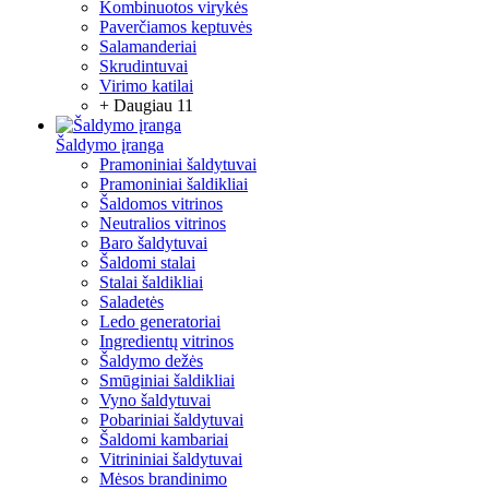
Kombinuotos virykės
Paverčiamos keptuvės
Salamanderiai
Skrudintuvai
Virimo katilai
+ Daugiau 11
Šaldymo įranga
Pramoniniai šaldytuvai
Pramoniniai šaldikliai
Šaldomos vitrinos
Neutralios vitrinos
Baro šaldytuvai
Šaldomi stalai
Stalai šaldikliai
Saladetės
Ledo generatoriai
Ingredientų vitrinos
Šaldymo dežės
Smūginiai šaldikliai
Vyno šaldytuvai
Pobariniai šaldytuvai
Šaldomi kambariai
Vitrininiai šaldytuvai
Mėsos brandinimo