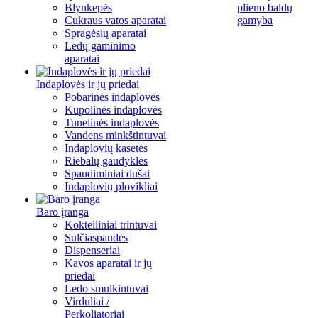
Blynkepės
plieno baldų
Cukraus vatos aparatai
gamyba
Spragėsių aparatai
Ledų gaminimo
aparatai
Indaplovės ir jų priedai
Pobarinės indaplovės
Kupolinės indaplovės
Tunelinės indaplovės
Vandens minkštintuvai
Indaplovių kasetės
Riebalų gaudyklės
Spaudiminiai dušai
Indaplovių plovikliai
Baro įranga
Kokteiliniai trintuvai
Sulčiaspaudės
Dispenseriai
Kavos aparatai ir jų
priedai
Ledo smulkintuvai
Virduliai /
Perkoliatoriai