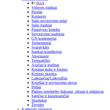
Back
Virtuvės įrankiai
Puodai
Keptuvės
Stalo serviravimo indai
Stalo įrankiai
Pjaustymo lentelės
Serviravimo padėklai
GN konteineriai
Termometrai
Svarstyklės
Įrankiai konditerijai
Aksesuarai
Termodėžės
Ąsočiai ir grafinai
Kepimo indai ir formos
Kepimo skardos
Laikmačiai/Laikrodžiai
Krepšiai ir serviravimo stovai
Peiliai
Plaktos grietinėlės flakonai, sifonai ir plaktuvai
Samčiai ir kiaurasamčiai
Skustukai
Žnyplės
Kaitinimo prietaisai