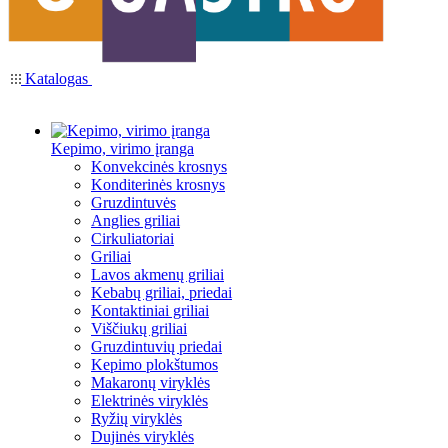
Katalogas
Kepimo, virimo įranga
Konvekcinės krosnys
Konditerinės krosnys
Gruzdintuvės
Anglies griliai
Cirkuliatoriai
Griliai
Lavos akmenų griliai
Kebabų griliai, priedai
Kontaktiniai griliai
Viščiukų griliai
Gruzdintuvių priedai
Kepimo plokštumos
Makaronų viryklės
Elektrinės viryklės
Ryžių viryklės
Dujinės viryklės