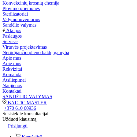
Konvekcinių krosnių chemija
Plovimo priemonės
Sterilizatoriai
Valymo inventorius
Sandėlio valymas
Akcijos
Paslaugos
Servisas
Virtuvės projektavimas
Nerūdijančio plieno baldų gamyba
Apie mus
Apie mus
Rekvizitai
Komanda
Atsiliepimai
Naujienos
Kontaktai
SANDĖLIO VALYMAS
BALTIC MASTER
+370 610 60936
Susisiekite konsultacijai
Užduoti klausimą
Prisijungti
Krepšelis
0