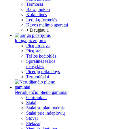
Termosai
Baro įrankiai
Kokteilinės
Ledukų formelės
Kavos malimo aparatai
+ Daugiau 1
Įranga picerijoms
Picų krosnys
Picų stalai
Tešlos kočioklės
Spiralinės tešlos
maišyklės
Picerijų reikmenys
Termodėklai
Nerūdijančio plieno gaminiai
Gartraukiai
Stalai
Stalai su plautuvėmis
Stalai prie indaplovių
Stovai
Stelažai
Sieninės lentynos