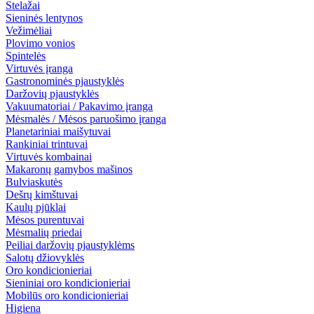
Stelažai
Sieninės lentynos
Vežimėliai
Plovimo vonios
Spintelės
Virtuvės įranga
Gastronominės pjaustyklės
Daržovių pjaustyklės
Vakuumatoriai / Pakavimo įranga
Mėsmalės / Mėsos paruošimo įranga
Planetariniai maišytuvai
Rankiniai trintuvai
Virtuvės kombainai
Makaronų gamybos mašinos
Bulviaskutės
Dešrų kimštuvai
Kaulų pjūklai
Mėsos purentuvai
Mėsmalių priedai
Peiliai daržovių pjaustyklėms
Salotų džiovyklės
Oro kondicionieriai
Sieniniai oro kondicionieriai
Mobilūs oro kondicionieriai
Higiena