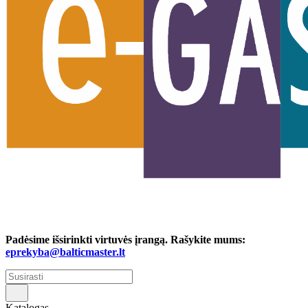
Padėsime išsirinkti virtuvės įrangą. Rašykite mums:
eprekyba@balticmaster.lt
Katalogas