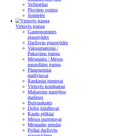
Vežimėliai
Plovimo vonios
Spintelės
Virtuvės įranga
Gastronominės
pjaustyklės
Daržovių pjaustyklės
Vakuumatoriai /
Pakavimo įranga
Mėsmalės / Mėsos
paruošimo įranga
Planetariniai
maišytuvai
Rankiniai trintuvai
Virtuvės kombainai
Makaronų gamybos
mašinos
Bulviaskutės
Dešrų kimštuvai
Kaulų pjūklai
Mėsos purentuvai
Mėsmalių priedai
Peiliai daržovių
pjaustyklėms