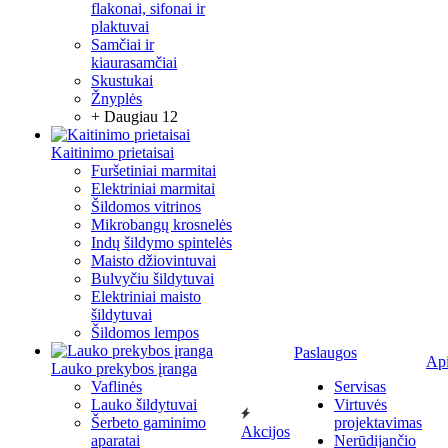
flakonai, sifonai ir
plaktuvai
Samčiai ir
kiaurasamčiai
Skustukai
Žnyplės
+ Daugiau 12
Kaitinimo prietaisai
Furšetiniai marmitai
Elektriniai marmitai
Šildomos vitrinos
Mikrobangų krosnelės
Indų šildymo spintelės
Maisto džiovintuvai
Bulvyčiu šildytuvai
Elektriniai maisto
šildytuvai
Šildomos lempos
Paslaugos
Ap
Lauko prekybos įranga
Vaflinės
Servisas
Lauko šildytuvai
Virtuvės
Šerbeto gaminimo
projektavimas
Akcijos
aparatai
Nerūdijančio