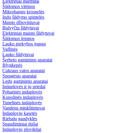
Elektriniai marmitai
Šildomos vitrinos
Mikrobangų krosnelės
Indų šildymo spintelės
Maisto džiovintuvai
Bulvyčiu šildytuvai
Elektriniai maisto šildytuvai
Šildomos lempos
Lauko prekybos įranga
Vaflinės
Lauko šildytuvai
Šerbeto gaminimo aparatai
Blynkepės
Cukraus vatos aparatai
Spragėsių aparatai
Ledų gaminimo aparatai
Indaplovės ir jų priedai
Pobarinės indaplovės
Kupolinės indaplovės
Tunelinės indaplovės
Vandens minkštintuvai
Indaplovių kasetės
Riebalų gaudyklės
Spaudiminiai dušai
Indaplovių plovikliai