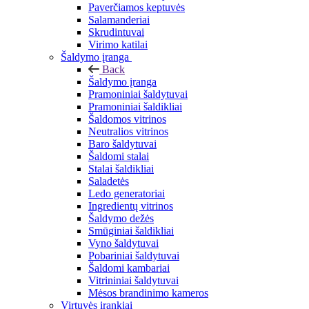
Paverčiamos keptuvės
Salamanderiai
Skrudintuvai
Virimo katilai
Šaldymo įranga
Back
Šaldymo įranga
Pramoniniai šaldytuvai
Pramoniniai šaldikliai
Šaldomos vitrinos
Neutralios vitrinos
Baro šaldytuvai
Šaldomi stalai
Stalai šaldikliai
Saladetės
Ledo generatoriai
Ingredientų vitrinos
Šaldymo dežės
Smūginiai šaldikliai
Vyno šaldytuvai
Pobariniai šaldytuvai
Šaldomi kambariai
Vitrininiai šaldytuvai
Mėsos brandinimo kameros
Virtuvės įrankiai