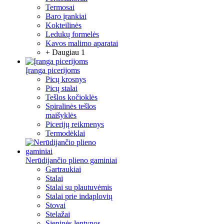
Termosai
Baro įrankiai
Kokteilinės
Ledukų formelės
Kavos malimo aparatai
+ Daugiau 1
Įranga picerijoms
Picų krosnys
Picų stalai
Tešlos kočioklės
Spiralinės tešlos
maišyklės
Picerijų reikmenys
Termodėklai
Nerūdijančio plieno gaminiai
Gartraukiai
Stalai
Stalai su plautuvėmis
Stalai prie indaplovių
Stovai
Stelažai
Sieninės lentynos