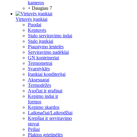
kameros
+ Daugiau 7
Virtuvės įrankiai
Puodai
Keptuvės
Stalo serviravimo indai
Stalo įrankiai
Pjaustymo lentelės
Serviravimo padėklai
GN konteineriai
Termometrai
Svarstyklės
Įrankiai konditerijai
Aksesuarai
Termodėžės
Ąsočiai ir grafinai
Kepimo indai ir
formos
Kepimo skardos
Laikmačiai/Laikrodžiai
Krepšiai ir serviravimo
stovai
Peiliai
Plaktos grietinėlės