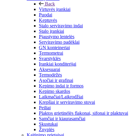
Back
Virtuvės įrankiai
Puodai
Keptuvės
Stalo serviravimo indai
Stalo įrankiai
Pjaustymo lentelės
Serviravimo padėklai
GN konteineriai
Termometrai
Svarstyklės
Įrankiai konditerijai
Aksesuarai
Termodėžės
Ąsočiai ir grafinai
Kepimo indai ir formos
Kepimo skardos
Laikmačiai/Laikrodžiai
Krepšiai ir serviravimo stovai
Peiliai
Plaktos grietinėlės flakonai, sifonai ir plaktuvai
Samčiai ir kiaurasamčiai
Skustukai
Žnyplės
Kaitinimo prietaisai