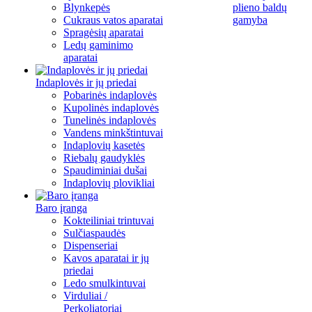
Blynkepės
plieno baldų
Cukraus vatos aparatai
gamyba
Spragėsių aparatai
Ledų gaminimo
aparatai
Indaplovės ir jų priedai
Pobarinės indaplovės
Kupolinės indaplovės
Tunelinės indaplovės
Vandens minkštintuvai
Indaplovių kasetės
Riebalų gaudyklės
Spaudiminiai dušai
Indaplovių plovikliai
Baro įranga
Kokteiliniai trintuvai
Sulčiaspaudės
Dispenseriai
Kavos aparatai ir jų
priedai
Ledo smulkintuvai
Virduliai /
Perkoliatoriai