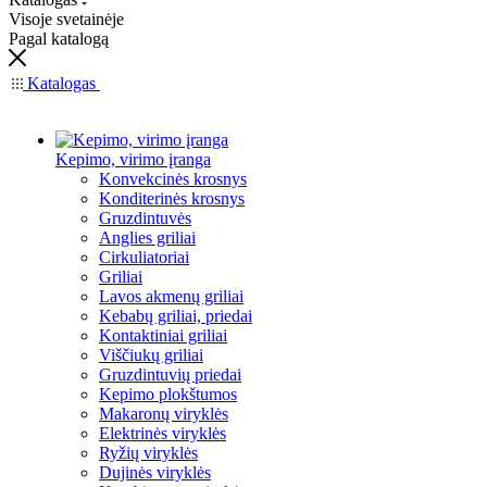
Visoje svetainėje
Pagal katalogą
Katalogas
Kepimo, virimo įranga
Konvekcinės krosnys
Konditerinės krosnys
Gruzdintuvės
Anglies griliai
Cirkuliatoriai
Griliai
Lavos akmenų griliai
Kebabų griliai, priedai
Kontaktiniai griliai
Viščiukų griliai
Gruzdintuvių priedai
Kepimo plokštumos
Makaronų viryklės
Elektrinės viryklės
Ryžių viryklės
Dujinės viryklės