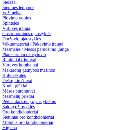
Stelažai
Sieninės lentynos
Vežimėliai
Plovimo vonios
Spintelės
Virtuvės įranga
Gastronominės pjaustyklės
Daržovių pjaustyklės
Vakuumatoriai / Pakavimo įranga
Mėsmalės / Mėsos paruošimo įranga
Planetariniai maišytuvai
Rankiniai trintuvai
Virtuvės kombainai
Makaronų gamybos mašinos
Bulviaskutės
Dešrų kimštuvai
Kaulų pjūklai
Mėsos purentuvai
Mėsmalių priedai
Peiliai daržovių pjaustyklėms
Salotų džiovyklės
Oro kondicionieriai
Sieniniai oro kondicionieriai
Mobilūs oro kondicionieriai
Higiena