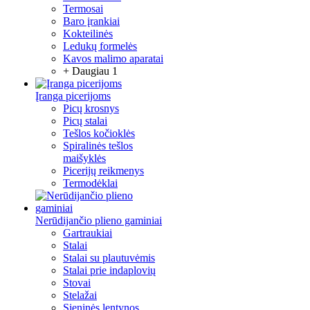
Termosai
Baro įrankiai
Kokteilinės
Ledukų formelės
Kavos malimo aparatai
+ Daugiau 1
Įranga picerijoms
Picų krosnys
Picų stalai
Tešlos kočioklės
Spiralinės tešlos
maišyklės
Picerijų reikmenys
Termodėklai
Nerūdijančio plieno gaminiai
Gartraukiai
Stalai
Stalai su plautuvėmis
Stalai prie indaplovių
Stovai
Stelažai
Sieninės lentynos