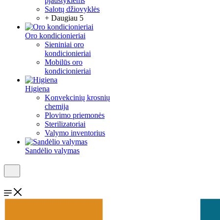
pjaustyklėms
Salotų džiovyklės
+ Daugiau 5
Oro kondicionieriai
Sieniniai oro
kondicionieriai
Mobilūs oro
kondicionieriai
Higiena
Konvekcinių krosnių
chemija
Plovimo priemonės
Sterilizatoriai
Valymo inventorius
Sandėlio valymas