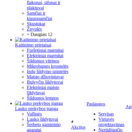
flakonai, sifonai ir
plaktuvai
Samčiai ir
kiaurasamčiai
Skustukai
Žnyplės
+ Daugiau 12
Kaitinimo prietaisai
Furšetiniai marmitai
Elektriniai marmitai
Šildomos vitrinos
Mikrobangų krosnelės
Indų šildymo spintelės
Maisto džiovintuvai
Bulvyčiu šildytuvai
Elektriniai maisto
šildytuvai
Šildomos lempos
Paslaugos
Ap
Lauko prekybos įranga
Vaflinės
Servisas
Lauko šildytuvai
Virtuvės
Šerbeto gaminimo
projektavimas
Akcijos
aparatai
Nerūdijančio