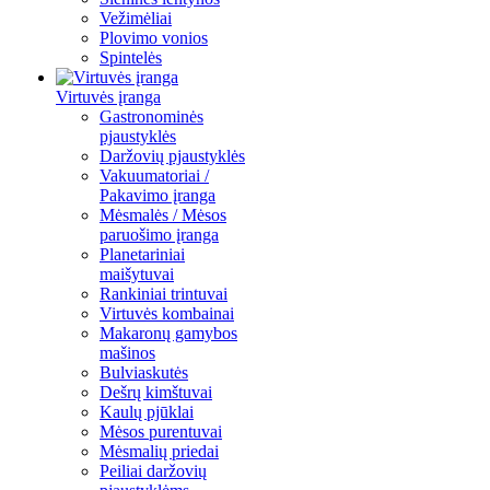
Vežimėliai
Plovimo vonios
Spintelės
Virtuvės įranga
Gastronominės
pjaustyklės
Daržovių pjaustyklės
Vakuumatoriai /
Pakavimo įranga
Mėsmalės / Mėsos
paruošimo įranga
Planetariniai
maišytuvai
Rankiniai trintuvai
Virtuvės kombainai
Makaronų gamybos
mašinos
Bulviaskutės
Dešrų kimštuvai
Kaulų pjūklai
Mėsos purentuvai
Mėsmalių priedai
Peiliai daržovių