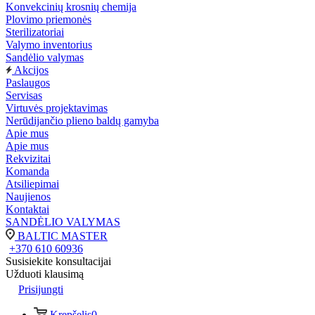
Konvekcinių krosnių chemija
Plovimo priemonės
Sterilizatoriai
Valymo inventorius
Sandėlio valymas
Akcijos
Paslaugos
Servisas
Virtuvės projektavimas
Nerūdijančio plieno baldų gamyba
Apie mus
Apie mus
Rekvizitai
Komanda
Atsiliepimai
Naujienos
Kontaktai
SANDĖLIO VALYMAS
BALTIC MASTER
+370 610 60936
Susisiekite konsultacijai
Užduoti klausimą
Prisijungti
Krepšelis
0