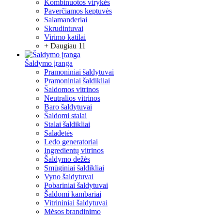
Kombinuotos virykės
Paverčiamos keptuvės
Salamanderiai
Skrudintuvai
Virimo katilai
+ Daugiau 11
Šaldymo įranga
Pramoniniai šaldytuvai
Pramoniniai šaldikliai
Šaldomos vitrinos
Neutralios vitrinos
Baro šaldytuvai
Šaldomi stalai
Stalai šaldikliai
Saladetės
Ledo generatoriai
Ingredientų vitrinos
Šaldymo dežės
Smūginiai šaldikliai
Vyno šaldytuvai
Pobariniai šaldytuvai
Šaldomi kambariai
Vitrininiai šaldytuvai
Mėsos brandinimo