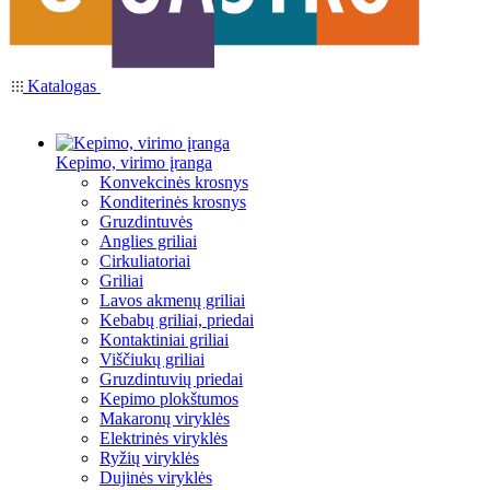
Katalogas
Kepimo, virimo įranga
Konvekcinės krosnys
Konditerinės krosnys
Gruzdintuvės
Anglies griliai
Cirkuliatoriai
Griliai
Lavos akmenų griliai
Kebabų griliai, priedai
Kontaktiniai griliai
Viščiukų griliai
Gruzdintuvių priedai
Kepimo plokštumos
Makaronų viryklės
Elektrinės viryklės
Ryžių viryklės
Dujinės viryklės