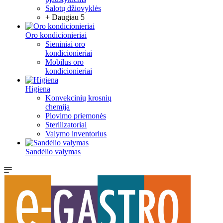
Salotų džiovyklės
+ Daugiau 5
Oro kondicionieriai
Sieniniai oro
kondicionieriai
Mobilūs oro
kondicionieriai
Higiena
Konvekcinių krosnių
chemija
Plovimo priemonės
Sterilizatoriai
Valymo inventorius
Sandėlio valymas