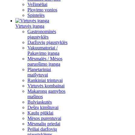
Vežimėliai
Plovimo vonios
Spintelės
Virtuvės įranga
Gastronominės
pjaustyklės
Daržovių pjaustyklės
Vakuumatoriai /
Pakavimo įranga
Mėsmalės / Mėsos
paruošimo įranga
Planetariniai
maišytuvai
Rankiniai trintuvai
Virtuvės kombainai
Makaronų gamybos
mašinos
Bulviaskutės
Dešrų kimštuvai
Kaulų pjūklai
Mėsos purentuvai
Mėsmalių priedai
Peiliai daržovių
pjaustyklėms