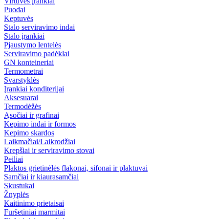
Virtuvės įrankiai
Puodai
Keptuvės
Stalo serviravimo indai
Stalo įrankiai
Pjaustymo lentelės
Serviravimo padėklai
GN konteineriai
Termometrai
Svarstyklės
Įrankiai konditerijai
Aksesuarai
Termodėžės
Ąsočiai ir grafinai
Kepimo indai ir formos
Kepimo skardos
Laikmačiai/Laikrodžiai
Krepšiai ir serviravimo stovai
Peiliai
Plaktos grietinėlės flakonai, sifonai ir plaktuvai
Samčiai ir kiaurasamčiai
Skustukai
Žnyplės
Kaitinimo prietaisai
Furšetiniai marmitai