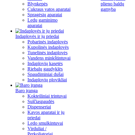
Blynkepės
plieno baldų
Cukraus vatos aparatai
gamyba
Spragėsių aparatai
Ledų gaminimo
aparatai
Indaplovės ir jų priedai
Pobarinės indaplovės
Kupolinės indaplovės
Tunelinės indaplovės
Vandens minkštintuvai
Indaplovių kasetės
Riebalų gaudyklės
Spaudiminiai dušai
Indaplovių plovikliai
Baro įranga
Kokteiliniai trintuvai
Sulčiaspaudės
Dispenseriai
Kavos aparatai ir jų
priedai
Ledo smulkintuvai
Virduliai /
Perkoliatoriai