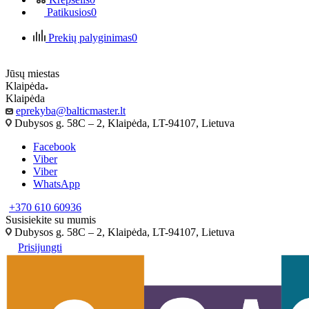
Patikusios
0
Prekių palyginimas
0
Jūsų miestas
Klaipėda
Klaipėda
eprekyba@balticmaster.lt
Dubysos g. 58C – 2, Klaipėda, LT-94107, Lietuva
Facebook
Viber
Viber
WhatsApp
+370 610 60936
Susisiekite su mumis
Dubysos g. 58C – 2, Klaipėda, LT-94107, Lietuva
Prisijungti