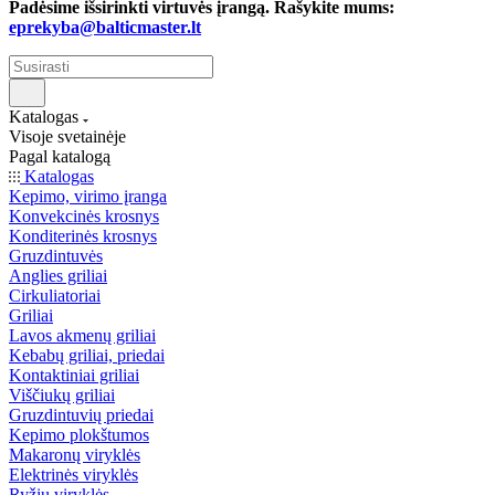
Padėsime išsirinkti virtuvės įrangą. Rašykite mums:
eprekyba@balticmaster.lt
Katalogas
Visoje svetainėje
Pagal katalogą
Katalogas
Kepimo, virimo įranga
Konvekcinės krosnys
Konditerinės krosnys
Gruzdintuvės
Anglies griliai
Cirkuliatoriai
Griliai
Lavos akmenų griliai
Kebabų griliai, priedai
Kontaktiniai griliai
Viščiukų griliai
Gruzdintuvių priedai
Kepimo plokštumos
Makaronų viryklės
Elektrinės viryklės
Ryžių viryklės