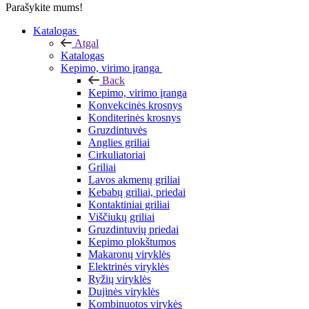
Parašykite mums!
Katalogas
Atgal
Katalogas
Kepimo, virimo įranga
Back
Kepimo, virimo įranga
Konvekcinės krosnys
Konditerinės krosnys
Gruzdintuvės
Anglies griliai
Cirkuliatoriai
Griliai
Lavos akmenų griliai
Kebabų griliai, priedai
Kontaktiniai griliai
Viščiukų griliai
Gruzdintuvių priedai
Kepimo plokštumos
Makaronų viryklės
Elektrinės viryklės
Ryžių viryklės
Dujinės viryklės
Kombinuotos virykės