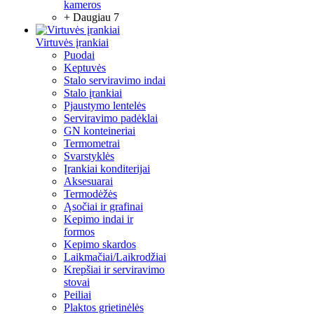
kameros
+ Daugiau 7
Virtuvės įrankiai
Puodai
Keptuvės
Stalo serviravimo indai
Stalo įrankiai
Pjaustymo lentelės
Serviravimo padėklai
GN konteineriai
Termometrai
Svarstyklės
Įrankiai konditerijai
Aksesuarai
Termodėžės
Ąsočiai ir grafinai
Kepimo indai ir
formos
Kepimo skardos
Laikmačiai/Laikrodžiai
Krepšiai ir serviravimo
stovai
Peiliai
Plaktos grietinėlės