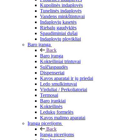
Kupolinės indaplovės
Tunelinės indaplovės
Vandens minkštintuvai
Indaplovių kasetės
Riebalų gaudyklės
Spaudiminiai dušai
Indaplovių plovikliai
Baro įranga
Back
Baro įranga
Kokteiliniai trintuvai
Sulčiaspaudės
Dispenseriai
Kavos aparatai ir jų priedai
Ledo smulkintuvai
Virduliai / Perkoliatoriai
Termosai
Baro įrankiai
Kokteilinės
Ledukų formelės
Kavos malimo aparatai
Įranga picerijoms
Back
Įranga picerijoms