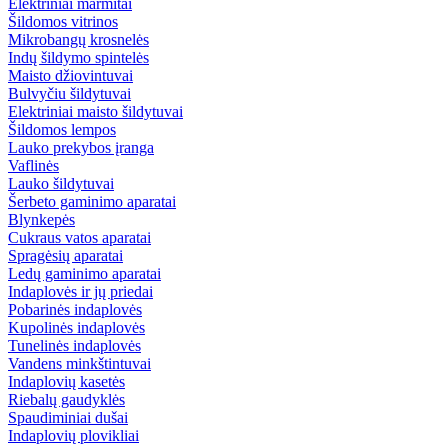
Elektriniai marmitai
Šildomos vitrinos
Mikrobangų krosnelės
Indų šildymo spintelės
Maisto džiovintuvai
Bulvyčiu šildytuvai
Elektriniai maisto šildytuvai
Šildomos lempos
Lauko prekybos įranga
Vaflinės
Lauko šildytuvai
Šerbeto gaminimo aparatai
Blynkepės
Cukraus vatos aparatai
Spragėsių aparatai
Ledų gaminimo aparatai
Indaplovės ir jų priedai
Pobarinės indaplovės
Kupolinės indaplovės
Tunelinės indaplovės
Vandens minkštintuvai
Indaplovių kasetės
Riebalų gaudyklės
Spaudiminiai dušai
Indaplovių plovikliai