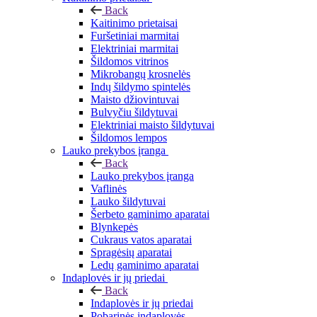
Back
Kaitinimo prietaisai
Furšetiniai marmitai
Elektriniai marmitai
Šildomos vitrinos
Mikrobangų krosnelės
Indų šildymo spintelės
Maisto džiovintuvai
Bulvyčiu šildytuvai
Elektriniai maisto šildytuvai
Šildomos lempos
Lauko prekybos įranga
Back
Lauko prekybos įranga
Vaflinės
Lauko šildytuvai
Šerbeto gaminimo aparatai
Blynkepės
Cukraus vatos aparatai
Spragėsių aparatai
Ledų gaminimo aparatai
Indaplovės ir jų priedai
Back
Indaplovės ir jų priedai
Pobarinės indaplovės