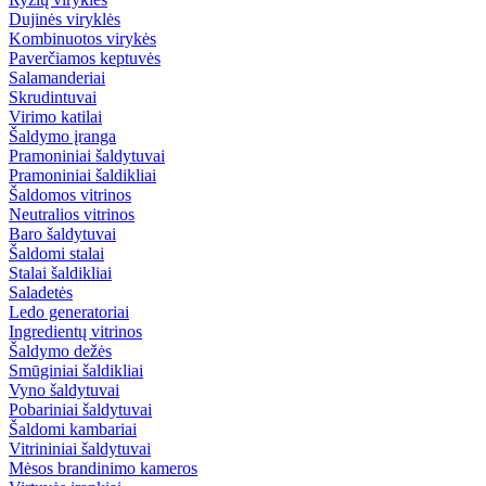
Dujinės viryklės
Kombinuotos virykės
Paverčiamos keptuvės
Salamanderiai
Skrudintuvai
Virimo katilai
Šaldymo įranga
Pramoniniai šaldytuvai
Pramoniniai šaldikliai
Šaldomos vitrinos
Neutralios vitrinos
Baro šaldytuvai
Šaldomi stalai
Stalai šaldikliai
Saladetės
Ledo generatoriai
Ingredientų vitrinos
Šaldymo dežės
Smūginiai šaldikliai
Vyno šaldytuvai
Pobariniai šaldytuvai
Šaldomi kambariai
Vitrininiai šaldytuvai
Mėsos brandinimo kameros