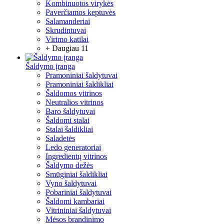
Kombinuotos virykės
Paverčiamos keptuvės
Salamanderiai
Skrudintuvai
Virimo katilai
+ Daugiau 11
Šaldymo įranga
Pramoniniai šaldytuvai
Pramoniniai šaldikliai
Šaldomos vitrinos
Neutralios vitrinos
Baro šaldytuvai
Šaldomi stalai
Stalai šaldikliai
Saladetės
Ledo generatoriai
Ingredientų vitrinos
Šaldymo dežės
Smūginiai šaldikliai
Vyno šaldytuvai
Pobariniai šaldytuvai
Šaldomi kambariai
Vitrininiai šaldytuvai
Mėsos brandinimo