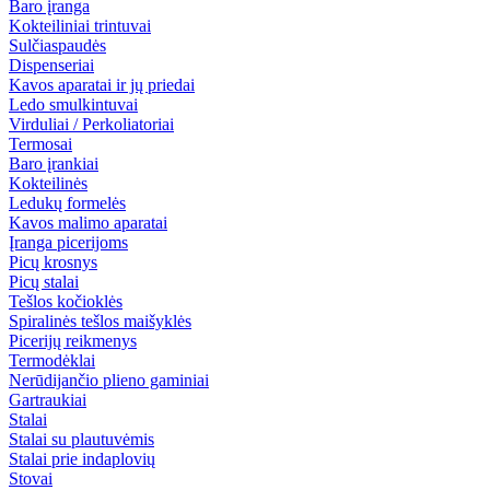
Baro įranga
Kokteiliniai trintuvai
Sulčiaspaudės
Dispenseriai
Kavos aparatai ir jų priedai
Ledo smulkintuvai
Virduliai / Perkoliatoriai
Termosai
Baro įrankiai
Kokteilinės
Ledukų formelės
Kavos malimo aparatai
Įranga picerijoms
Picų krosnys
Picų stalai
Tešlos kočioklės
Spiralinės tešlos maišyklės
Picerijų reikmenys
Termodėklai
Nerūdijančio plieno gaminiai
Gartraukiai
Stalai
Stalai su plautuvėmis
Stalai prie indaplovių
Stovai