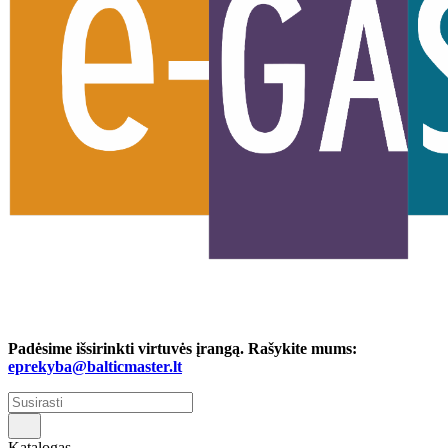
Padėsime išsirinkti virtuvės įrangą. Rašykite mums:
eprekyba@balticmaster.lt
Katalogas