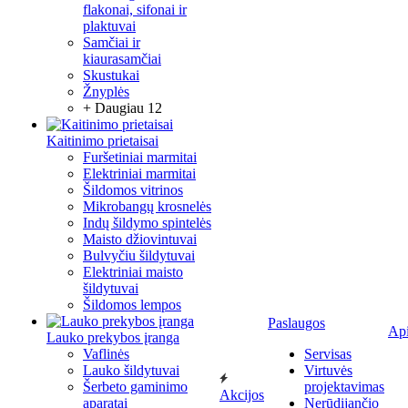
flakonai, sifonai ir
plaktuvai
Samčiai ir
kiaurasamčiai
Skustukai
Žnyplės
+ Daugiau 12
Kaitinimo prietaisai
Furšetiniai marmitai
Elektriniai marmitai
Šildomos vitrinos
Mikrobangų krosnelės
Indų šildymo spintelės
Maisto džiovintuvai
Bulvyčiu šildytuvai
Elektriniai maisto
šildytuvai
Šildomos lempos
Paslaugos
Ap
Lauko prekybos įranga
Vaflinės
Servisas
Lauko šildytuvai
Virtuvės
Šerbeto gaminimo
projektavimas
Akcijos
aparatai
Nerūdijančio