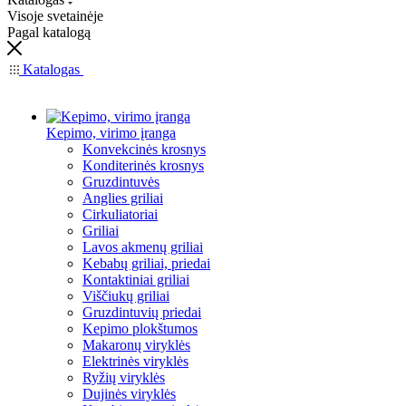
Visoje svetainėje
Pagal katalogą
Katalogas
Kepimo, virimo įranga
Konvekcinės krosnys
Konditerinės krosnys
Gruzdintuvės
Anglies griliai
Cirkuliatoriai
Griliai
Lavos akmenų griliai
Kebabų griliai, priedai
Kontaktiniai griliai
Viščiukų griliai
Gruzdintuvių priedai
Kepimo plokštumos
Makaronų viryklės
Elektrinės viryklės
Ryžių viryklės
Dujinės viryklės