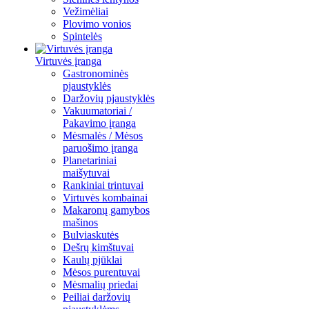
Vežimėliai
Plovimo vonios
Spintelės
Virtuvės įranga
Gastronominės
pjaustyklės
Daržovių pjaustyklės
Vakuumatoriai /
Pakavimo įranga
Mėsmalės / Mėsos
paruošimo įranga
Planetariniai
maišytuvai
Rankiniai trintuvai
Virtuvės kombainai
Makaronų gamybos
mašinos
Bulviaskutės
Dešrų kimštuvai
Kaulų pjūklai
Mėsos purentuvai
Mėsmalių priedai
Peiliai daržovių