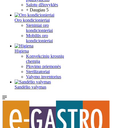
Salotų džiovyklės
+ Daugiau 5
Oro kondicionieriai
Sieniniai oro
kondicionieriai
Mobilūs oro
kondicionieriai
Higiena
Konvekcinių krosnių
chemija
Plovimo priemonės
Sterilizatoriai
Valymo inventorius
Sandėlio valymas