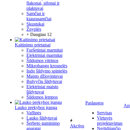
flakonai, sifonai ir
plaktuvai
Samčiai ir
kiaurasamčiai
Skustukai
Žnyplės
+ Daugiau 12
Kaitinimo prietaisai
Furšetiniai marmitai
Elektriniai marmitai
Šildomos vitrinos
Mikrobangų krosnelės
Indų šildymo spintelės
Maisto džiovintuvai
Bulvyčiu šildytuvai
Elektriniai maisto
šildytuvai
Šildomos lempos
Paslaugos
Ap
Lauko prekybos įranga
Vaflinės
Servisas
Lauko šildytuvai
Virtuvės
Šerbeto gaminimo
projektavimas
Akcijos
aparatai
Nerūdijančio