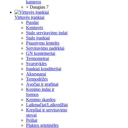
kameros
+ Daugiau 7
Virtuvės įrankiai
Puodai
Keptuvės
Stalo serviravimo indai
Stalo įrankiai
Pjaustymo lentelės
Serviravimo padėklai
GN konteineriai
Termometrai
Svarstyklės
Įrankiai konditerijai
Aksesuarai
Termodėžės
Ąsočiai ir grafinai
Kepimo indai ir
formos
Kepimo skardos
Laikmačiai/Laikrodžiai
Krepšiai ir serviravimo
stovai
Peiliai
Plaktos grietinėlės