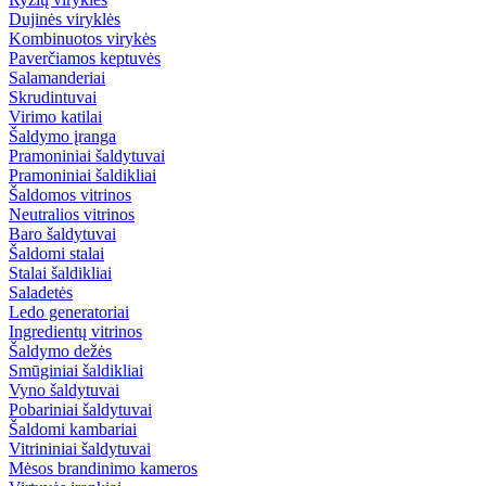
Dujinės viryklės
Kombinuotos virykės
Paverčiamos keptuvės
Salamanderiai
Skrudintuvai
Virimo katilai
Šaldymo įranga
Pramoniniai šaldytuvai
Pramoniniai šaldikliai
Šaldomos vitrinos
Neutralios vitrinos
Baro šaldytuvai
Šaldomi stalai
Stalai šaldikliai
Saladetės
Ledo generatoriai
Ingredientų vitrinos
Šaldymo dežės
Smūginiai šaldikliai
Vyno šaldytuvai
Pobariniai šaldytuvai
Šaldomi kambariai
Vitrininiai šaldytuvai
Mėsos brandinimo kameros