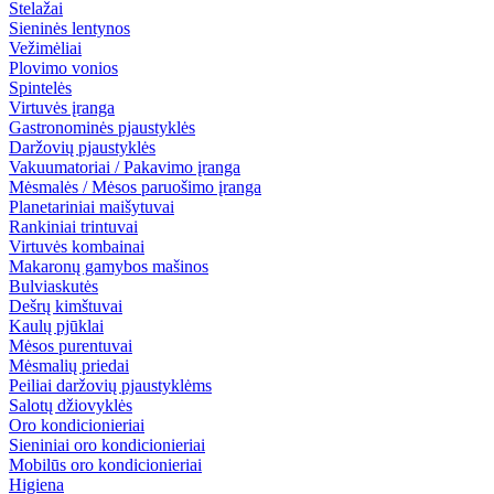
Stelažai
Sieninės lentynos
Vežimėliai
Plovimo vonios
Spintelės
Virtuvės įranga
Gastronominės pjaustyklės
Daržovių pjaustyklės
Vakuumatoriai / Pakavimo įranga
Mėsmalės / Mėsos paruošimo įranga
Planetariniai maišytuvai
Rankiniai trintuvai
Virtuvės kombainai
Makaronų gamybos mašinos
Bulviaskutės
Dešrų kimštuvai
Kaulų pjūklai
Mėsos purentuvai
Mėsmalių priedai
Peiliai daržovių pjaustyklėms
Salotų džiovyklės
Oro kondicionieriai
Sieniniai oro kondicionieriai
Mobilūs oro kondicionieriai
Higiena