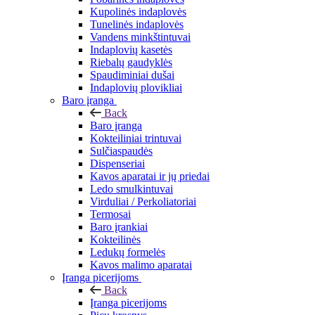
Kupolinės indaplovės
Tunelinės indaplovės
Vandens minkštintuvai
Indaplovių kasetės
Riebalų gaudyklės
Spaudiminiai dušai
Indaplovių plovikliai
Baro įranga
Back
Baro įranga
Kokteiliniai trintuvai
Sulčiaspaudės
Dispenseriai
Kavos aparatai ir jų priedai
Ledo smulkintuvai
Virduliai / Perkoliatoriai
Termosai
Baro įrankiai
Kokteilinės
Ledukų formelės
Kavos malimo aparatai
Įranga picerijoms
Back
Įranga picerijoms