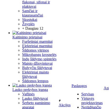
flakonai, sifonai ir
plaktuvai
Samčiai ir
kiaurasamčiai
Skustukai
Žnyplės
+ Daugiau 12
Kaitinimo prietaisai
Furšetiniai marmitai
Elektriniai marmitai
Šildomos vitrinos
Mikrobangų krosnelės
Indų šildymo spintelės
Maisto džiovintuvai
Bulvyčiu šildytuvai
Elektriniai maisto
šildytuvai
Šildomos lempos
Paslaugos
Ap
Lauko prekybos įranga
Vaflinės
Servisas
Lauko šildytuvai
Virtuvės
Šerbeto gaminimo
projektavimas
Akcijos
aparatai
Nerūdijančio