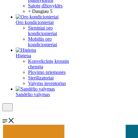
pjaustyklėms
Salotų džiovyklės
+ Daugiau 5
Oro kondicionieriai
Sieniniai oro
kondicionieriai
Mobilūs oro
kondicionieriai
Higiena
Konvekcinių krosnių
chemija
Plovimo priemonės
Sterilizatoriai
Valymo inventorius
Sandėlio valymas