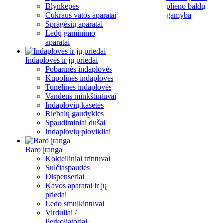
Blynkepės
plieno baldų
Cukraus vatos aparatai
gamyba
Spragėsių aparatai
Ledų gaminimo
aparatai
Indaplovės ir jų priedai
Pobarinės indaplovės
Kupolinės indaplovės
Tunelinės indaplovės
Vandens minkštintuvai
Indaplovių kasetės
Riebalų gaudyklės
Spaudiminiai dušai
Indaplovių plovikliai
Baro įranga
Kokteiliniai trintuvai
Sulčiaspaudės
Dispenseriai
Kavos aparatai ir jų
priedai
Ledo smulkintuvai
Virduliai /
Perkoliatoriai