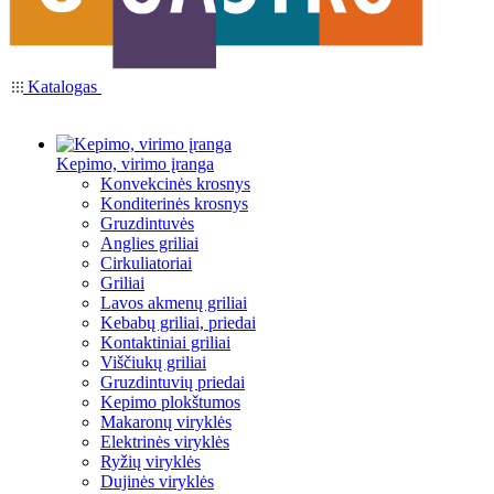
Katalogas
Kepimo, virimo įranga
Konvekcinės krosnys
Konditerinės krosnys
Gruzdintuvės
Anglies griliai
Cirkuliatoriai
Griliai
Lavos akmenų griliai
Kebabų griliai, priedai
Kontaktiniai griliai
Viščiukų griliai
Gruzdintuvių priedai
Kepimo plokštumos
Makaronų viryklės
Elektrinės viryklės
Ryžių viryklės
Dujinės viryklės