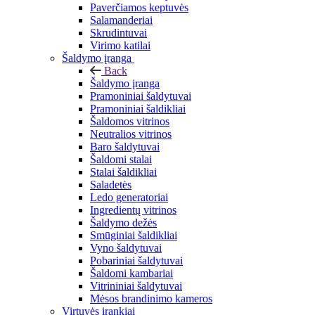
Paverčiamos keptuvės
Salamanderiai
Skrudintuvai
Virimo katilai
Šaldymo įranga
Back
Šaldymo įranga
Pramoniniai šaldytuvai
Pramoniniai šaldikliai
Šaldomos vitrinos
Neutralios vitrinos
Baro šaldytuvai
Šaldomi stalai
Stalai šaldikliai
Saladetės
Ledo generatoriai
Ingredientų vitrinos
Šaldymo dežės
Smūginiai šaldikliai
Vyno šaldytuvai
Pobariniai šaldytuvai
Šaldomi kambariai
Vitrininiai šaldytuvai
Mėsos brandinimo kameros
Virtuvės įrankiai