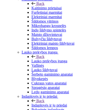
Back
Kaitinimo prietaisai
Furšetiniai marmitai
Elektriniai marmitai
Šildomos vitrinos
Mikrobangų krosnelės
Indų šildymo spintelės
Maisto džiovintuvai
Bulvyčiu šildytuvai
Elektriniai maisto šildytuvai
Šildomos lempos
Lauko prekybos įranga
Back
Lauko prekybos įranga
Vaflinės
Lauko šildytuvai
Šerbeto gaminimo aparatai
Blynkepės
Cukraus vatos aparatai
Spragėsių aparatai
Ledų gaminimo aparatai
Indaplovės ir jų priedai
Back
Indaplovės ir jų priedai
Pobarinės indaplovės