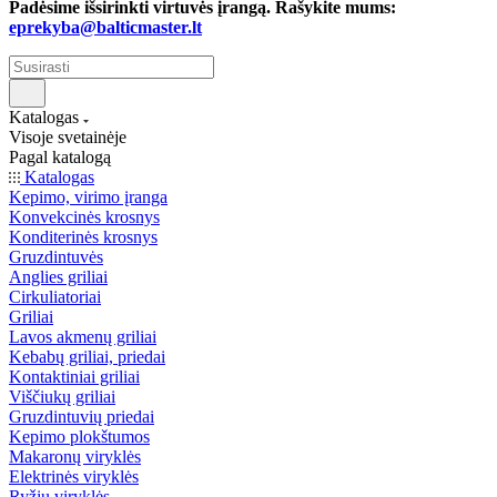
Padėsime išsirinkti virtuvės įrangą. Rašykite mums:
eprekyba@balticmaster.lt
Katalogas
Visoje svetainėje
Pagal katalogą
Katalogas
Kepimo, virimo įranga
Konvekcinės krosnys
Konditerinės krosnys
Gruzdintuvės
Anglies griliai
Cirkuliatoriai
Griliai
Lavos akmenų griliai
Kebabų griliai, priedai
Kontaktiniai griliai
Viščiukų griliai
Gruzdintuvių priedai
Kepimo plokštumos
Makaronų viryklės
Elektrinės viryklės
Ryžių viryklės