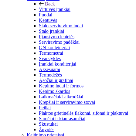
Back
Virtuvės įrankiai
Puodai
Keptuvės
Stalo serviravimo indai
Stalo įrankiai
Pjaustymo lentelės
Serviravimo padėklai
GN konteineriai
Termometrai
Svarstyklės
Įrankiai konditerijai
Aksesuarai
Termodėžės
Ąsočiai ir grafinai
Kepimo indai ir formos
Kepimo skardos
Laikmačiai/Laikrodžiai
Krepšiai ir serviravimo stovai
Peiliai
Plaktos grietinėlės flakonai, sifonai ir plaktuvai
Samčiai ir kiaurasamčiai
Skustukai
Žnyplės
Kaitinimo prietaisai