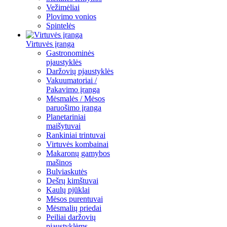
Vežimėliai
Plovimo vonios
Spintelės
Virtuvės įranga
Gastronominės
pjaustyklės
Daržovių pjaustyklės
Vakuumatoriai /
Pakavimo įranga
Mėsmalės / Mėsos
paruošimo įranga
Planetariniai
maišytuvai
Rankiniai trintuvai
Virtuvės kombainai
Makaronų gamybos
mašinos
Bulviaskutės
Dešrų kimštuvai
Kaulų pjūklai
Mėsos purentuvai
Mėsmalių priedai
Peiliai daržovių
pjaustyklėms