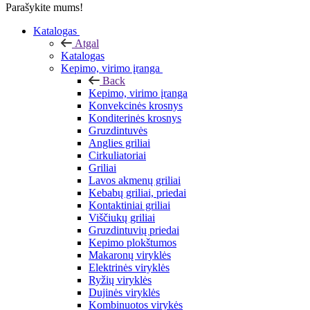
Parašykite mums!
Katalogas
Atgal
Katalogas
Kepimo, virimo įranga
Back
Kepimo, virimo įranga
Konvekcinės krosnys
Konditerinės krosnys
Gruzdintuvės
Anglies griliai
Cirkuliatoriai
Griliai
Lavos akmenų griliai
Kebabų griliai, priedai
Kontaktiniai griliai
Viščiukų griliai
Gruzdintuvių priedai
Kepimo plokštumos
Makaronų viryklės
Elektrinės viryklės
Ryžių viryklės
Dujinės viryklės
Kombinuotos virykės