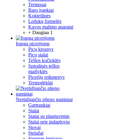
Termosai
Baro įrankiai
Kokteilinės
Ledukų formelės
Kavos malimo aparatai
+ Daugiau 1
Įranga picerijoms
Picų krosnys
Picų stalai
Tešlos kočioklės
Spiralinės tešlos
maišyklės
Picerijų reikmenys
Termodėklai
Nerūdijančio plieno gaminiai
Gartraukiai
Stalai
Stalai su plautuvėmis
Stalai prie indaplovių
Stovai
Stelažai
Sieninės lentynos