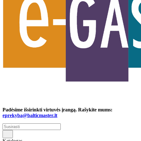
Padėsime išsirinkti virtuvės įrangą. Rašykite mums:
eprekyba@balticmaster.lt
Katalogas