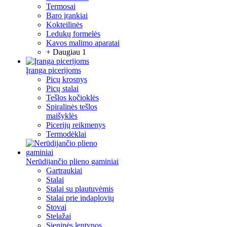
Termosai
Baro įrankiai
Kokteilinės
Ledukų formelės
Kavos malimo aparatai
+ Daugiau 1
Įranga picerijoms
Picų krosnys
Picų stalai
Tešlos kočioklės
Spiralinės tešlos
maišyklės
Picerijų reikmenys
Termodėklai
Nerūdijančio plieno gaminiai
Gartraukiai
Stalai
Stalai su plautuvėmis
Stalai prie indaplovių
Stovai
Stelažai
Sieninės lentynos