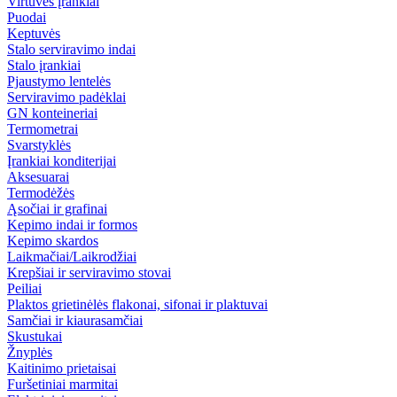
Virtuvės įrankiai
Puodai
Keptuvės
Stalo serviravimo indai
Stalo įrankiai
Pjaustymo lentelės
Serviravimo padėklai
GN konteineriai
Termometrai
Svarstyklės
Įrankiai konditerijai
Aksesuarai
Termodėžės
Ąsočiai ir grafinai
Kepimo indai ir formos
Kepimo skardos
Laikmačiai/Laikrodžiai
Krepšiai ir serviravimo stovai
Peiliai
Plaktos grietinėlės flakonai, sifonai ir plaktuvai
Samčiai ir kiaurasamčiai
Skustukai
Žnyplės
Kaitinimo prietaisai
Furšetiniai marmitai