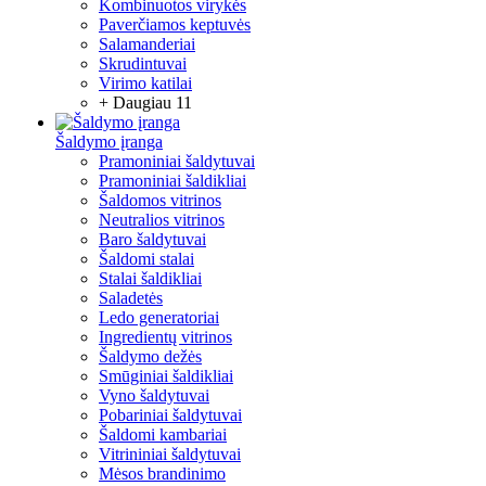
Kombinuotos virykės
Paverčiamos keptuvės
Salamanderiai
Skrudintuvai
Virimo katilai
+ Daugiau 11
Šaldymo įranga
Pramoniniai šaldytuvai
Pramoniniai šaldikliai
Šaldomos vitrinos
Neutralios vitrinos
Baro šaldytuvai
Šaldomi stalai
Stalai šaldikliai
Saladetės
Ledo generatoriai
Ingredientų vitrinos
Šaldymo dežės
Smūginiai šaldikliai
Vyno šaldytuvai
Pobariniai šaldytuvai
Šaldomi kambariai
Vitrininiai šaldytuvai
Mėsos brandinimo