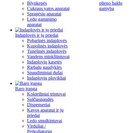
Blynkepės
plieno baldų
Cukraus vatos aparatai
gamyba
Spragėsių aparatai
Ledų gaminimo
aparatai
Indaplovės ir jų priedai
Pobarinės indaplovės
Kupolinės indaplovės
Tunelinės indaplovės
Vandens minkštintuvai
Indaplovių kasetės
Riebalų gaudyklės
Spaudiminiai dušai
Indaplovių plovikliai
Baro įranga
Kokteiliniai trintuvai
Sulčiaspaudės
Dispenseriai
Kavos aparatai ir jų
priedai
Ledo smulkintuvai
Virduliai /
Perkoliatoriai