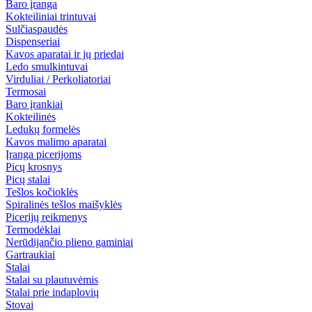
Baro įranga
Kokteiliniai trintuvai
Sulčiaspaudės
Dispenseriai
Kavos aparatai ir jų priedai
Ledo smulkintuvai
Virduliai / Perkoliatoriai
Termosai
Baro įrankiai
Kokteilinės
Ledukų formelės
Kavos malimo aparatai
Įranga picerijoms
Picų krosnys
Picų stalai
Tešlos kočioklės
Spiralinės tešlos maišyklės
Picerijų reikmenys
Termodėklai
Nerūdijančio plieno gaminiai
Gartraukiai
Stalai
Stalai su plautuvėmis
Stalai prie indaplovių
Stovai