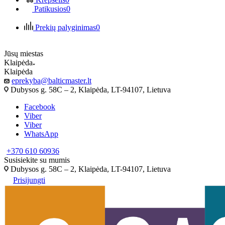
Patikusios
0
Prekių palyginimas
0
Jūsų miestas
Klaipėda
Klaipėda
eprekyba@balticmaster.lt
Dubysos g. 58C – 2, Klaipėda, LT-94107, Lietuva
Facebook
Viber
Viber
WhatsApp
+370 610 60936
Susisiekite su mumis
Dubysos g. 58C – 2, Klaipėda, LT-94107, Lietuva
Prisijungti