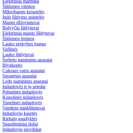
Elektriniai marmitai
Šildomos vitrinos
Mikrobangų krosnelės
Indų šildymo spintelės
Maisto džiovintuvai
Bulvyčiu šildytuvai
Elektriniai maisto šildytuvai
Šildomos lempos
Lauko prekybos įranga
Vaflinės
Lauko šildytuvai
Šerbeto gaminimo aparatai
Blynkepės
Cukraus vatos aparatai
Spragėsių aparatai
Ledų gaminimo aparatai
Indaplovės ir jų priedai
Pobarinės indaplovės
Kupolinės indaplovės
Tunelinės indaplovės
Vandens minkštintuvai
Indaplovių kasetės
Riebalų gaudyklės
Spaudiminiai dušai
Indaplovių plovikliai