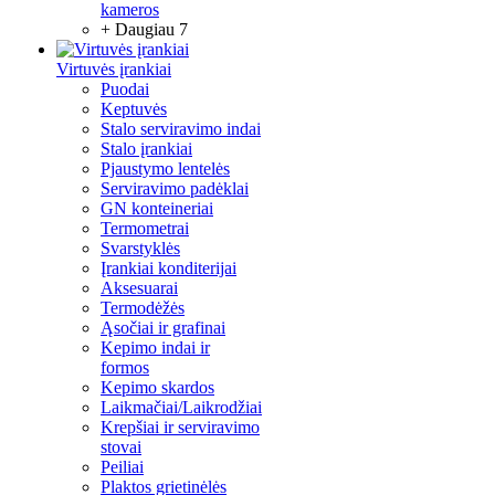
kameros
+ Daugiau 7
Virtuvės įrankiai
Puodai
Keptuvės
Stalo serviravimo indai
Stalo įrankiai
Pjaustymo lentelės
Serviravimo padėklai
GN konteineriai
Termometrai
Svarstyklės
Įrankiai konditerijai
Aksesuarai
Termodėžės
Ąsočiai ir grafinai
Kepimo indai ir
formos
Kepimo skardos
Laikmačiai/Laikrodžiai
Krepšiai ir serviravimo
stovai
Peiliai
Plaktos grietinėlės