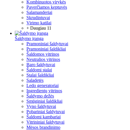
Kombinuotos virykės
Paverčiamos keptuvės
Salamanderiai
Skrudintuvai
Virimo katilai
+ Daugiau 11
Šaldymo įranga
Pramoniniai šaldytuvai
Pramoniniai šaldikliai
Šaldomos vitrinos
Neutralios vitrinos
Baro šaldytuvai
Šaldomi stalai
Stalai šaldikliai
Saladetės
Ledo generatoriai
Ingredientų vitrinos
Šaldymo dežės
Smūginiai šaldikliai
Vyno šaldytuvai
Pobariniai šaldytuvai
Šaldomi kambariai
Vitrininiai šaldytuvai
Mėsos brandinimo