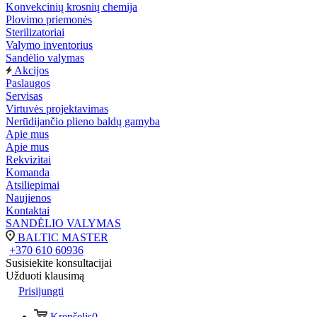
Konvekcinių krosnių chemija
Plovimo priemonės
Sterilizatoriai
Valymo inventorius
Sandėlio valymas
Akcijos
Paslaugos
Servisas
Virtuvės projektavimas
Nerūdijančio plieno baldų gamyba
Apie mus
Apie mus
Rekvizitai
Komanda
Atsiliepimai
Naujienos
Kontaktai
SANDĖLIO VALYMAS
BALTIC MASTER
+370 610 60936
Susisiekite konsultacijai
Užduoti klausimą
Prisijungti
Krepšelis
0