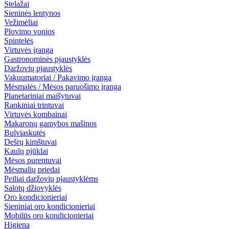
Stelažai
Sieninės lentynos
Vežimėliai
Plovimo vonios
Spintelės
Virtuvės įranga
Gastronominės pjaustyklės
Daržovių pjaustyklės
Vakuumatoriai / Pakavimo įranga
Mėsmalės / Mėsos paruošimo įranga
Planetariniai maišytuvai
Rankiniai trintuvai
Virtuvės kombainai
Makaronų gamybos mašinos
Bulviaskutės
Dešrų kimštuvai
Kaulų pjūklai
Mėsos purentuvai
Mėsmalių priedai
Peiliai daržovių pjaustyklėms
Salotų džiovyklės
Oro kondicionieriai
Sieniniai oro kondicionieriai
Mobilūs oro kondicionieriai
Higiena