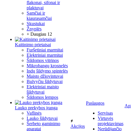
flakonai, sifonai ir
plaktuvai
Samčiai ir
kiaurasamčiai
Skustukai
Žnyplės
+ Daugiau 12
Kaitinimo prietaisai
Furšetiniai marmitai
Elektriniai marmitai
Šildomos vitrinos
Mikrobangų krosnelės
Indų šildymo spintelės
Maisto džiovintuvai
Bulvyčiu šildytuvai
Elektriniai maisto
šildytuvai
Šildomos lempos
Paslaugos
Ap
Lauko prekybos įranga
Vaflinės
Servisas
Lauko šildytuvai
Virtuvės
Šerbeto gaminimo
projektavimas
Akcijos
aparatai
Nerūdijančio