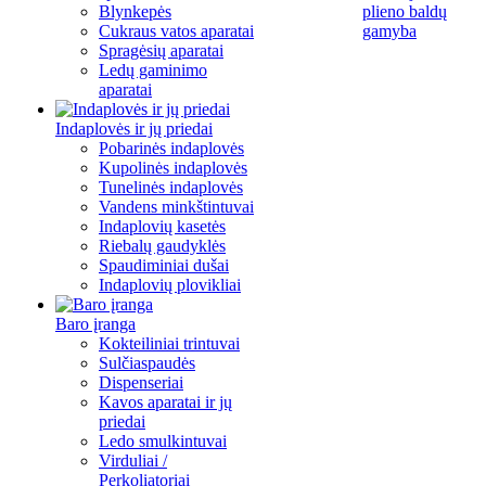
Blynkepės
plieno baldų
Cukraus vatos aparatai
gamyba
Spragėsių aparatai
Ledų gaminimo
aparatai
Indaplovės ir jų priedai
Pobarinės indaplovės
Kupolinės indaplovės
Tunelinės indaplovės
Vandens minkštintuvai
Indaplovių kasetės
Riebalų gaudyklės
Spaudiminiai dušai
Indaplovių plovikliai
Baro įranga
Kokteiliniai trintuvai
Sulčiaspaudės
Dispenseriai
Kavos aparatai ir jų
priedai
Ledo smulkintuvai
Virduliai /
Perkoliatoriai