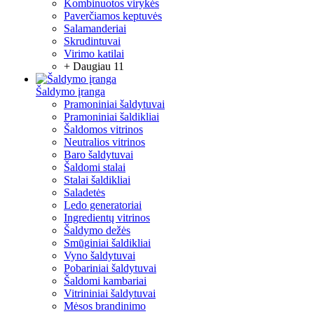
Kombinuotos virykės
Paverčiamos keptuvės
Salamanderiai
Skrudintuvai
Virimo katilai
+ Daugiau 11
Šaldymo įranga
Pramoniniai šaldytuvai
Pramoniniai šaldikliai
Šaldomos vitrinos
Neutralios vitrinos
Baro šaldytuvai
Šaldomi stalai
Stalai šaldikliai
Saladetės
Ledo generatoriai
Ingredientų vitrinos
Šaldymo dežės
Smūginiai šaldikliai
Vyno šaldytuvai
Pobariniai šaldytuvai
Šaldomi kambariai
Vitrininiai šaldytuvai
Mėsos brandinimo