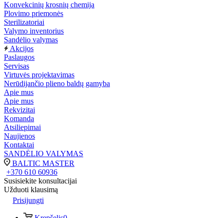
Konvekcinių krosnių chemija
Plovimo priemonės
Sterilizatoriai
Valymo inventorius
Sandėlio valymas
Akcijos
Paslaugos
Servisas
Virtuvės projektavimas
Nerūdijančio plieno baldų gamyba
Apie mus
Apie mus
Rekvizitai
Komanda
Atsiliepimai
Naujienos
Kontaktai
SANDĖLIO VALYMAS
BALTIC MASTER
+370 610 60936
Susisiekite konsultacijai
Užduoti klausimą
Prisijungti
Krepšelis
0