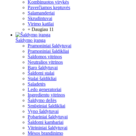
Kombinuotos virykės
Paverčiamos keptuvės
Salamanderiai
Skrudintuvai
Virimo katilai
+ Daugiau 11
Šaldymo įranga
Pramoniniai šaldytuvai
Pramoniniai šaldikliai
Šaldomos vitrinos
Neutralios vitrinos
Baro šaldytuvai
Šaldomi stalai
Stalai šaldikliai
Saladetės
Ledo generatoriai
Ingredientų vitrinos
Šaldymo dežės
Smūginiai šaldikliai
Vyno šaldytuvai
Pobariniai šaldytuvai
Šaldomi kambariai
Vitrininiai šaldytuvai
Mėsos brandinimo