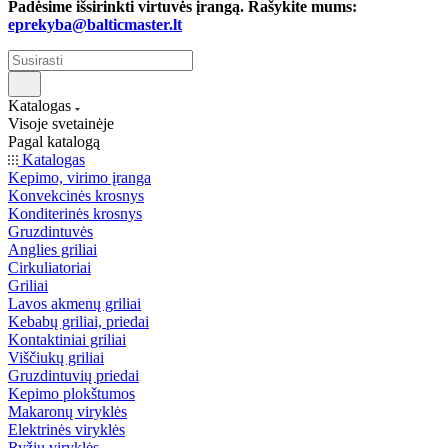
Padėsime išsirinkti virtuvės įrangą. Rašykite mums:
eprekyba@balticmaster.lt
Katalogas
Visoje svetainėje
Pagal katalogą
Katalogas
Kepimo, virimo įranga
Konvekcinės krosnys
Konditerinės krosnys
Gruzdintuvės
Anglies griliai
Cirkuliatoriai
Griliai
Lavos akmenų griliai
Kebabų griliai, priedai
Kontaktiniai griliai
Viščiukų griliai
Gruzdintuvių priedai
Kepimo plokštumos
Makaronų viryklės
Elektrinės viryklės
Ryžių viryklės