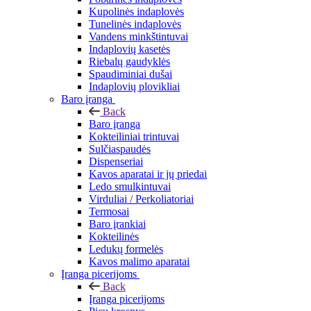
Kupolinės indaplovės
Tunelinės indaplovės
Vandens minkštintuvai
Indaplovių kasetės
Riebalų gaudyklės
Spaudiminiai dušai
Indaplovių plovikliai
Baro įranga
Back
Baro įranga
Kokteiliniai trintuvai
Sulčiaspaudės
Dispenseriai
Kavos aparatai ir jų priedai
Ledo smulkintuvai
Virduliai / Perkoliatoriai
Termosai
Baro įrankiai
Kokteilinės
Ledukų formelės
Kavos malimo aparatai
Įranga picerijoms
Back
Įranga picerijoms