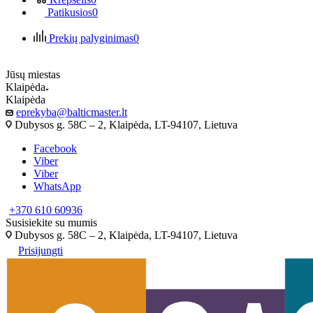
Patikusios
0
Prekių palyginimas
0
Jūsų miestas
Klaipėda
Klaipėda
eprekyba@balticmaster.lt
Dubysos g. 58C – 2, Klaipėda, LT-94107, Lietuva
Facebook
Viber
Viber
WhatsApp
+370 610 60936
Susisiekite su mumis
Dubysos g. 58C – 2, Klaipėda, LT-94107, Lietuva
Prisijungti