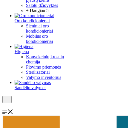
pjaustyklėms
Salotų džiovyklės
+ Daugiau 5
Oro kondicionieriai
Sieniniai oro
kondicionieriai
Mobilūs oro
kondicionieriai
Higiena
Konvekcinių krosnių
chemija
Plovimo priemonės
Sterilizatoriai
Valymo inventorius
Sandėlio valymas