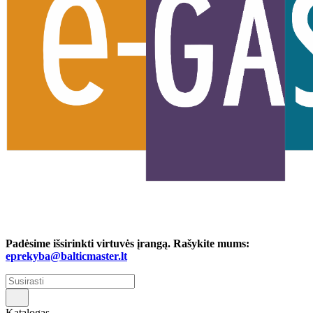
Padėsime išsirinkti virtuvės įrangą. Rašykite mums:
eprekyba@balticmaster.lt
Katalogas