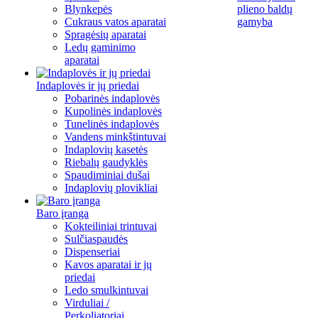
Blynkepės
plieno baldų
Cukraus vatos aparatai
gamyba
Spragėsių aparatai
Ledų gaminimo
aparatai
Indaplovės ir jų priedai
Pobarinės indaplovės
Kupolinės indaplovės
Tunelinės indaplovės
Vandens minkštintuvai
Indaplovių kasetės
Riebalų gaudyklės
Spaudiminiai dušai
Indaplovių plovikliai
Baro įranga
Kokteiliniai trintuvai
Sulčiaspaudės
Dispenseriai
Kavos aparatai ir jų
priedai
Ledo smulkintuvai
Virduliai /
Perkoliatoriai