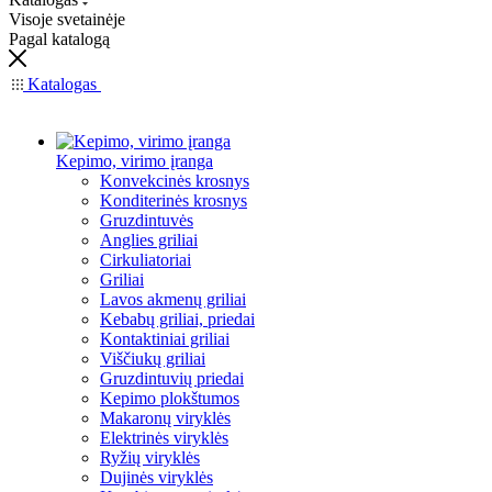
Visoje svetainėje
Pagal katalogą
Katalogas
Kepimo, virimo įranga
Konvekcinės krosnys
Konditerinės krosnys
Gruzdintuvės
Anglies griliai
Cirkuliatoriai
Griliai
Lavos akmenų griliai
Kebabų griliai, priedai
Kontaktiniai griliai
Viščiukų griliai
Gruzdintuvių priedai
Kepimo plokštumos
Makaronų viryklės
Elektrinės viryklės
Ryžių viryklės
Dujinės viryklės