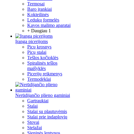
Termosai
Baro įrankiai
Kokteilinės
Ledukų formelės
Kavos malimo aparatai
+ Daugiau 1
Įranga picerijoms
Picų krosnys
Picų stalai
Tešlos kočioklės
Spiralinės tešlos
maišyklės
Picerijų reikmenys
Termodėklai
Nerūdijančio plieno gaminiai
Gartraukiai
Stalai
Stalai su plautuvėmis
Stalai prie indaplovių
Stovai
Stelažai
Sieninės lentynos