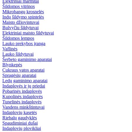
Elektriniai marmitai
Šildomos vitrinos
Mikrobangų krosnelės
Indų šildymo spintelės
Maisto džiovintuvai
Bulvyčiu šildytuvai
Elektriniai maisto šildytuvai
Šildomos lempos
Lauko prekybos įranga
Vaflinės
Lauko šildytuvai
Šerbeto gaminimo aparatai
Blynkepės
Cukraus vatos aparatai
Spragėsių aparatai
Ledų gaminimo aparatai
Indaplovės ir jų priedai
Pobarinės indaplovės
Kupolinės indaplovės
Tunelinės indaplovės
Vandens minkštintuvai
Indaplovių kasetės
Riebalų gaudyklės
Spaudiminiai dušai
Indaplovių plovikliai