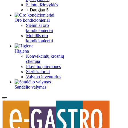
Salotų džiovyklės
+ Daugiau 5
Oro kondicionieriai
Sieniniai oro
kondicionieriai
Mobilūs oro
kondicionieriai
Higiena
Konvekcinių krosnių
chemija
Plovimo priemonės
Sterilizatoriai
Valymo inventorius
Sandėlio valymas