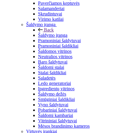
Paverčiamos keptuvės
Salamanderiai
Skrudintuvai
Virimo katilai
Šaldymo įranga
Back
Šaldymo įranga
Pramoniniai šaldytuvai
Pramoniniai šaldikliai
Šaldomos vitrinos
Neutralios vitrinos
Baro šaldytuvai
Šaldomi stalai
Stalai šaldikliai
Saladetės
Ledo generatoriai
Ingredientų vitrinos
Šaldymo dežės
Smūginiai šaldikliai
Vyno šaldytuvai
Pobariniai šaldytuvai
Šaldomi kambariai
Vitrininiai šaldytuvai
Mėsos brandinimo kameros
Virtuvės įrankiai