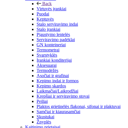
Back
Virtuvės įrankiai
Puodai
Keptuvės
Stalo serviravimo indai
Stalo įrankiai
Pjaustymo lentelės
Serviravimo padėklai
GN konteineriai
Termometrai
Svarstyklės
Įrankiai konditerijai
Aksesuarai
Termodėžės
Ąsočiai ir grafinai
Kepimo indai ir formos
Kepimo skardos
Laikmačiai/Laikrodžiai
Krepšiai ir serviravimo stovai
Peiliai
Plaktos grietinėlės flakonai, sifonai ir plaktuvai
Samčiai ir kiaurasamčiai
Skustukai
Žnyplės
Kaitinimo prietaisai