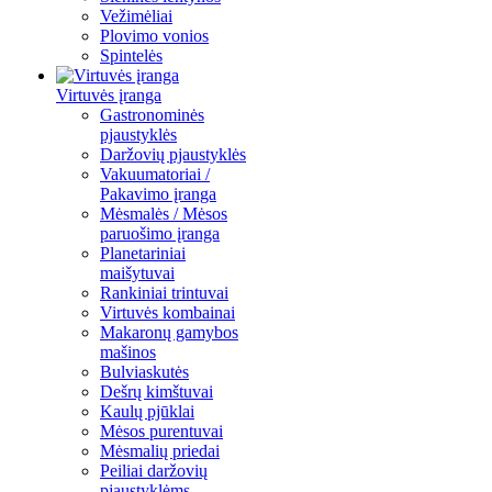
Vežimėliai
Plovimo vonios
Spintelės
Virtuvės įranga
Gastronominės
pjaustyklės
Daržovių pjaustyklės
Vakuumatoriai /
Pakavimo įranga
Mėsmalės / Mėsos
paruošimo įranga
Planetariniai
maišytuvai
Rankiniai trintuvai
Virtuvės kombainai
Makaronų gamybos
mašinos
Bulviaskutės
Dešrų kimštuvai
Kaulų pjūklai
Mėsos purentuvai
Mėsmalių priedai
Peiliai daržovių
pjaustyklėms