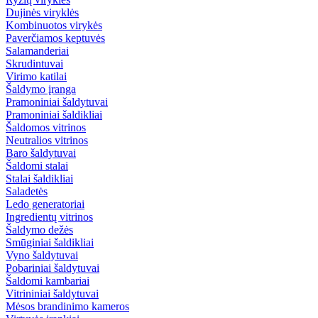
Dujinės viryklės
Kombinuotos virykės
Paverčiamos keptuvės
Salamanderiai
Skrudintuvai
Virimo katilai
Šaldymo įranga
Pramoniniai šaldytuvai
Pramoniniai šaldikliai
Šaldomos vitrinos
Neutralios vitrinos
Baro šaldytuvai
Šaldomi stalai
Stalai šaldikliai
Saladetės
Ledo generatoriai
Ingredientų vitrinos
Šaldymo dežės
Smūginiai šaldikliai
Vyno šaldytuvai
Pobariniai šaldytuvai
Šaldomi kambariai
Vitrininiai šaldytuvai
Mėsos brandinimo kameros