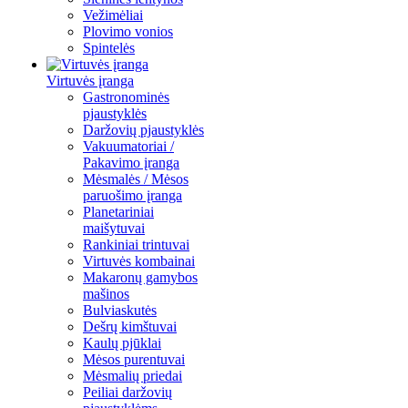
Vežimėliai
Plovimo vonios
Spintelės
Virtuvės įranga
Gastronominės
pjaustyklės
Daržovių pjaustyklės
Vakuumatoriai /
Pakavimo įranga
Mėsmalės / Mėsos
paruošimo įranga
Planetariniai
maišytuvai
Rankiniai trintuvai
Virtuvės kombainai
Makaronų gamybos
mašinos
Bulviaskutės
Dešrų kimštuvai
Kaulų pjūklai
Mėsos purentuvai
Mėsmalių priedai
Peiliai daržovių