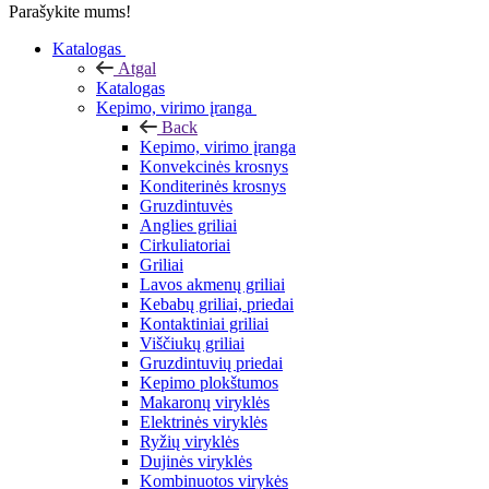
Parašykite mums!
Katalogas
Atgal
Katalogas
Kepimo, virimo įranga
Back
Kepimo, virimo įranga
Konvekcinės krosnys
Konditerinės krosnys
Gruzdintuvės
Anglies griliai
Cirkuliatoriai
Griliai
Lavos akmenų griliai
Kebabų griliai, priedai
Kontaktiniai griliai
Viščiukų griliai
Gruzdintuvių priedai
Kepimo plokštumos
Makaronų viryklės
Elektrinės viryklės
Ryžių viryklės
Dujinės viryklės
Kombinuotos virykės