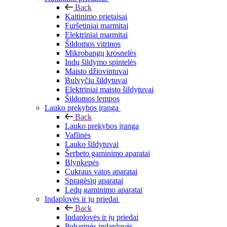
Back
Kaitinimo prietaisai
Furšetiniai marmitai
Elektriniai marmitai
Šildomos vitrinos
Mikrobangų krosnelės
Indų šildymo spintelės
Maisto džiovintuvai
Bulvyčiu šildytuvai
Elektriniai maisto šildytuvai
Šildomos lempos
Lauko prekybos įranga
Back
Lauko prekybos įranga
Vaflinės
Lauko šildytuvai
Šerbeto gaminimo aparatai
Blynkepės
Cukraus vatos aparatai
Spragėsių aparatai
Ledų gaminimo aparatai
Indaplovės ir jų priedai
Back
Indaplovės ir jų priedai
Pobarinės indaplovės