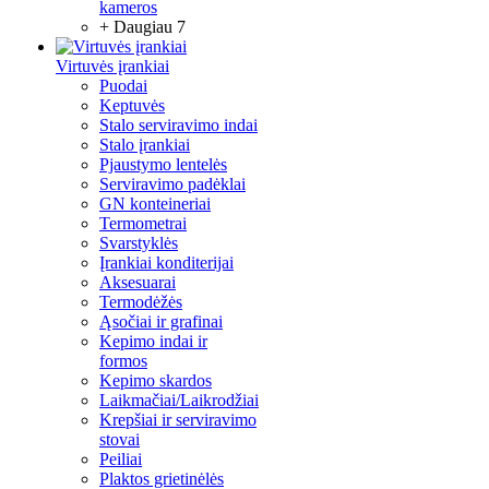
kameros
+ Daugiau 7
Virtuvės įrankiai
Puodai
Keptuvės
Stalo serviravimo indai
Stalo įrankiai
Pjaustymo lentelės
Serviravimo padėklai
GN konteineriai
Termometrai
Svarstyklės
Įrankiai konditerijai
Aksesuarai
Termodėžės
Ąsočiai ir grafinai
Kepimo indai ir
formos
Kepimo skardos
Laikmačiai/Laikrodžiai
Krepšiai ir serviravimo
stovai
Peiliai
Plaktos grietinėlės