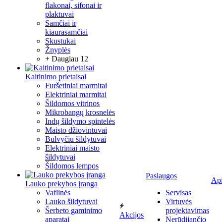
flakonai, sifonai ir
plaktuvai
Samčiai ir
kiaurasamčiai
Skustukai
Žnyplės
+ Daugiau 12
Kaitinimo prietaisai
Furšetiniai marmitai
Elektriniai marmitai
Šildomos vitrinos
Mikrobangų krosnelės
Indų šildymo spintelės
Maisto džiovintuvai
Bulvyčiu šildytuvai
Elektriniai maisto
šildytuvai
Šildomos lempos
Paslaugos
Ap
Lauko prekybos įranga
Vaflinės
Servisas
Lauko šildytuvai
Virtuvės
Šerbeto gaminimo
projektavimas
Akcijos
aparatai
Nerūdijančio