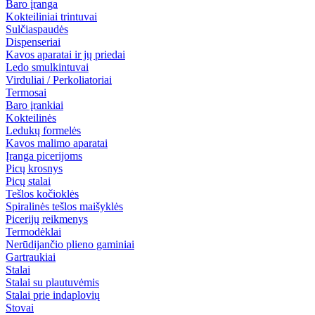
Baro įranga
Kokteiliniai trintuvai
Sulčiaspaudės
Dispenseriai
Kavos aparatai ir jų priedai
Ledo smulkintuvai
Virduliai / Perkoliatoriai
Termosai
Baro įrankiai
Kokteilinės
Ledukų formelės
Kavos malimo aparatai
Įranga picerijoms
Picų krosnys
Picų stalai
Tešlos kočioklės
Spiralinės tešlos maišyklės
Picerijų reikmenys
Termodėklai
Nerūdijančio plieno gaminiai
Gartraukiai
Stalai
Stalai su plautuvėmis
Stalai prie indaplovių
Stovai