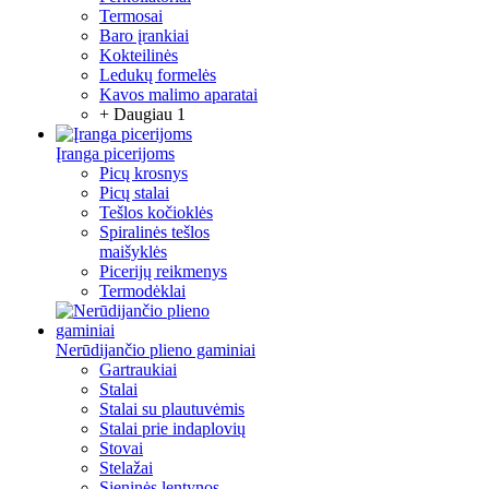
Termosai
Baro įrankiai
Kokteilinės
Ledukų formelės
Kavos malimo aparatai
+ Daugiau 1
Įranga picerijoms
Picų krosnys
Picų stalai
Tešlos kočioklės
Spiralinės tešlos
maišyklės
Picerijų reikmenys
Termodėklai
Nerūdijančio plieno gaminiai
Gartraukiai
Stalai
Stalai su plautuvėmis
Stalai prie indaplovių
Stovai
Stelažai
Sieninės lentynos