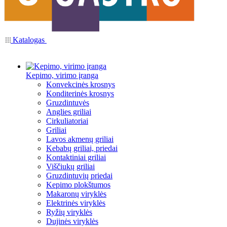
Katalogas
Kepimo, virimo įranga
Konvekcinės krosnys
Konditerinės krosnys
Gruzdintuvės
Anglies griliai
Cirkuliatoriai
Griliai
Lavos akmenų griliai
Kebabų griliai, priedai
Kontaktiniai griliai
Viščiukų griliai
Gruzdintuvių priedai
Kepimo plokštumos
Makaronų viryklės
Elektrinės viryklės
Ryžių viryklės
Dujinės viryklės