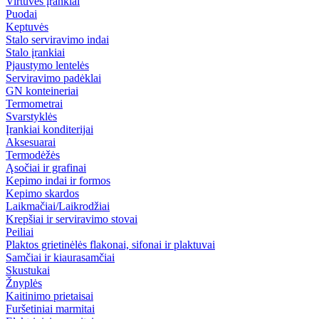
Virtuvės įrankiai
Puodai
Keptuvės
Stalo serviravimo indai
Stalo įrankiai
Pjaustymo lentelės
Serviravimo padėklai
GN konteineriai
Termometrai
Svarstyklės
Įrankiai konditerijai
Aksesuarai
Termodėžės
Ąsočiai ir grafinai
Kepimo indai ir formos
Kepimo skardos
Laikmačiai/Laikrodžiai
Krepšiai ir serviravimo stovai
Peiliai
Plaktos grietinėlės flakonai, sifonai ir plaktuvai
Samčiai ir kiaurasamčiai
Skustukai
Žnyplės
Kaitinimo prietaisai
Furšetiniai marmitai