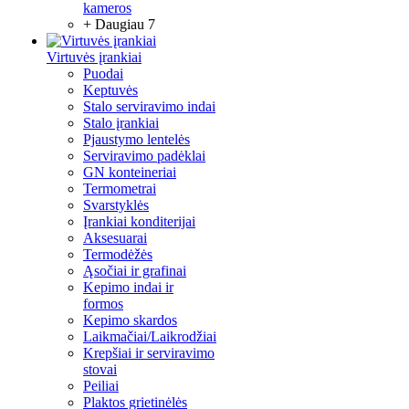
kameros
+ Daugiau 7
Virtuvės įrankiai
Puodai
Keptuvės
Stalo serviravimo indai
Stalo įrankiai
Pjaustymo lentelės
Serviravimo padėklai
GN konteineriai
Termometrai
Svarstyklės
Įrankiai konditerijai
Aksesuarai
Termodėžės
Ąsočiai ir grafinai
Kepimo indai ir
formos
Kepimo skardos
Laikmačiai/Laikrodžiai
Krepšiai ir serviravimo
stovai
Peiliai
Plaktos grietinėlės