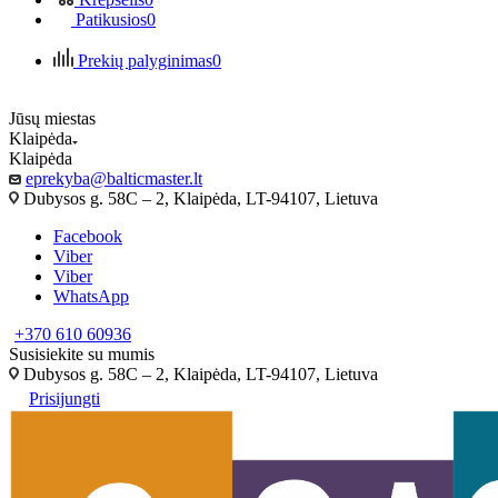
Patikusios
0
Prekių palyginimas
0
Jūsų miestas
Klaipėda
Klaipėda
eprekyba@balticmaster.lt
Dubysos g. 58C – 2, Klaipėda, LT-94107, Lietuva
Facebook
Viber
Viber
WhatsApp
+370 610 60936
Susisiekite su mumis
Dubysos g. 58C – 2, Klaipėda, LT-94107, Lietuva
Prisijungti