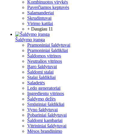
Kombinuotos virykės
Paverčiamos keptuvės
Salamanderiai
Skrudintuvai
Virimo katilai
+ Daugiau 11
Šaldymo įranga
Pramoniniai šaldytuvai
Pramoniniai šaldikliai
Šaldomos vitrinos
Neutralios vitrinos
Baro šaldytuvai
Šaldomi stalai
Stalai šaldikliai
Saladetės
Ledo generatoriai
Ingredientų vitrinos
Šaldymo dežės
Smūginiai šaldikliai
Vyno šaldytuvai
Pobariniai šaldytuvai
Šaldomi kambariai
Vitrininiai šaldytuvai
Mėsos brandinimo