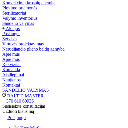
Konvekcinių krosnių chemija
Plovimo priemonės
Sterilizatoriai
Valymo inventorius
Sandėlio valymas
Akcijos
Paslaugos
Servisas
Virtuvės projektavimas
Nerūdijančio plieno baldų gamyba
Apie mus
Apie mus
Rekvizitai
Komanda
Atsiliepimai
Naujienos
Kontaktai
SANDĖLIO VALYMAS
BALTIC MASTER
+370 610 60936
Susisiekite konsultacijai
Užduoti klausimą
Prisijungti
Krepšelis
0