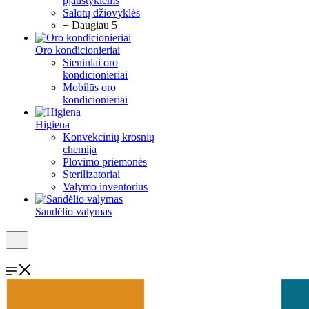
pjaustyklėms
Salotų džiovyklės
+ Daugiau 5
Oro kondicionieriai
Sieniniai oro
kondicionieriai
Mobilūs oro
kondicionieriai
Higiena
Konvekcinių krosnių
chemija
Plovimo priemonės
Sterilizatoriai
Valymo inventorius
Sandėlio valymas