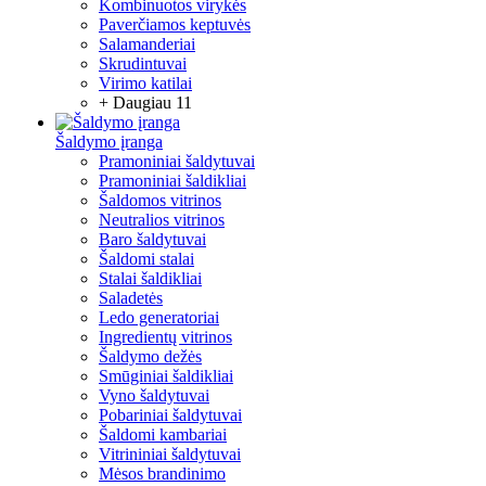
Kombinuotos virykės
Paverčiamos keptuvės
Salamanderiai
Skrudintuvai
Virimo katilai
+ Daugiau 11
Šaldymo įranga
Pramoniniai šaldytuvai
Pramoniniai šaldikliai
Šaldomos vitrinos
Neutralios vitrinos
Baro šaldytuvai
Šaldomi stalai
Stalai šaldikliai
Saladetės
Ledo generatoriai
Ingredientų vitrinos
Šaldymo dežės
Smūginiai šaldikliai
Vyno šaldytuvai
Pobariniai šaldytuvai
Šaldomi kambariai
Vitrininiai šaldytuvai
Mėsos brandinimo