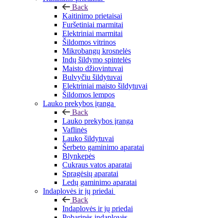
Back
Kaitinimo prietaisai
Furšetiniai marmitai
Elektriniai marmitai
Šildomos vitrinos
Mikrobangų krosnelės
Indų šildymo spintelės
Maisto džiovintuvai
Bulvyčiu šildytuvai
Elektriniai maisto šildytuvai
Šildomos lempos
Lauko prekybos įranga
Back
Lauko prekybos įranga
Vaflinės
Lauko šildytuvai
Šerbeto gaminimo aparatai
Blynkepės
Cukraus vatos aparatai
Spragėsių aparatai
Ledų gaminimo aparatai
Indaplovės ir jų priedai
Back
Indaplovės ir jų priedai
Pobarinės indaplovės