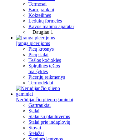
Termosai
Baro įrankiai
Kokteilinės
Ledukų formelės
Kavos malimo aparatai
+ Daugiau 1
Įranga picerijoms
Picų krosnys
Picų stalai
Tešlos kočioklės
Spiralinės tešlos
maišyklės
Picerijų reikmenys
Termodėklai
Nerūdijančio plieno gaminiai
Gartraukiai
Stalai
Stalai su plautuvėmis
Stalai prie indaplovių
Stovai
Stelažai
Sieninės lentynos