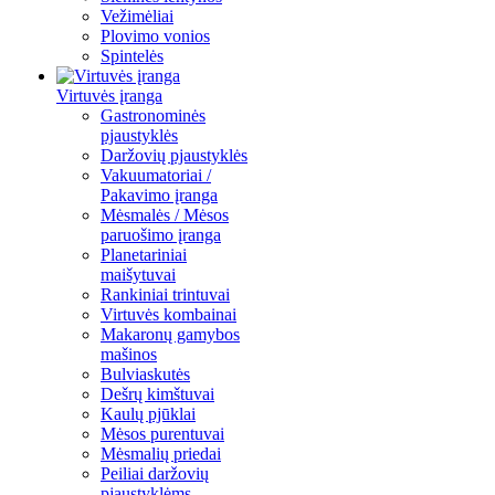
Vežimėliai
Plovimo vonios
Spintelės
Virtuvės įranga
Gastronominės
pjaustyklės
Daržovių pjaustyklės
Vakuumatoriai /
Pakavimo įranga
Mėsmalės / Mėsos
paruošimo įranga
Planetariniai
maišytuvai
Rankiniai trintuvai
Virtuvės kombainai
Makaronų gamybos
mašinos
Bulviaskutės
Dešrų kimštuvai
Kaulų pjūklai
Mėsos purentuvai
Mėsmalių priedai
Peiliai daržovių
pjaustyklėms