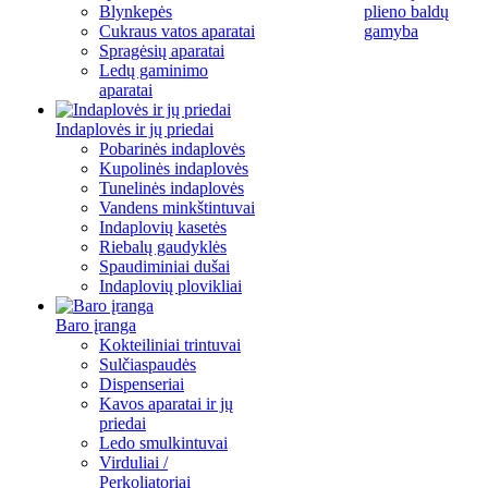
Blynkepės
plieno baldų
Cukraus vatos aparatai
gamyba
Spragėsių aparatai
Ledų gaminimo
aparatai
Indaplovės ir jų priedai
Pobarinės indaplovės
Kupolinės indaplovės
Tunelinės indaplovės
Vandens minkštintuvai
Indaplovių kasetės
Riebalų gaudyklės
Spaudiminiai dušai
Indaplovių plovikliai
Baro įranga
Kokteiliniai trintuvai
Sulčiaspaudės
Dispenseriai
Kavos aparatai ir jų
priedai
Ledo smulkintuvai
Virduliai /
Perkoliatoriai