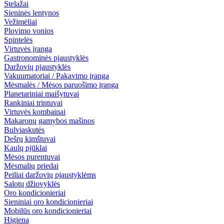
Stelažai
Sieninės lentynos
Vežimėliai
Plovimo vonios
Spintelės
Virtuvės įranga
Gastronominės pjaustyklės
Daržovių pjaustyklės
Vakuumatoriai / Pakavimo įranga
Mėsmalės / Mėsos paruošimo įranga
Planetariniai maišytuvai
Rankiniai trintuvai
Virtuvės kombainai
Makaronų gamybos mašinos
Bulviaskutės
Dešrų kimštuvai
Kaulų pjūklai
Mėsos purentuvai
Mėsmalių priedai
Peiliai daržovių pjaustyklėms
Salotų džiovyklės
Oro kondicionieriai
Sieniniai oro kondicionieriai
Mobilūs oro kondicionieriai
Higiena