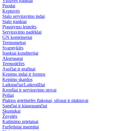
Virtuvės įrankiai
Puodai
Keptuvės
Stalo serviravimo indai
Stalo įrankiai
Pjaustymo lentelės
Serviravimo padėklai
GN konteineriai
Termometrai
Svarstyklės
Įrankiai konditerijai
Aksesuarai
Termodėžės
Ąsočiai ir grafinai
Kepimo indai ir formos
Kepimo skardos
Laikmačiai/Laikrodžiai
Krepšiai ir serviravimo stovai
Peiliai
Plaktos grietinėlės flakonai, sifonai ir plaktuvai
Samčiai ir kiaurasamčiai
Skustukai
Žnyplės
Kaitinimo prietaisai
Furšetiniai marmitai