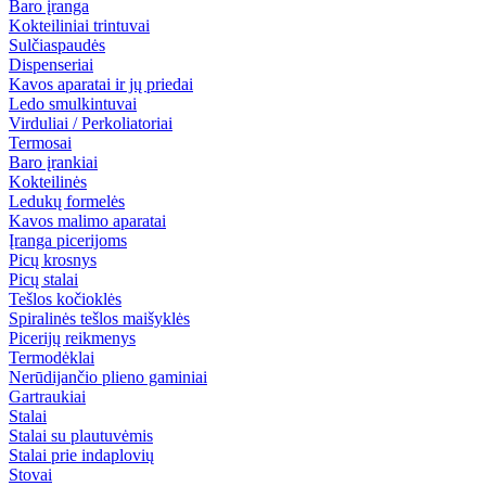
Baro įranga
Kokteiliniai trintuvai
Sulčiaspaudės
Dispenseriai
Kavos aparatai ir jų priedai
Ledo smulkintuvai
Virduliai / Perkoliatoriai
Termosai
Baro įrankiai
Kokteilinės
Ledukų formelės
Kavos malimo aparatai
Įranga picerijoms
Picų krosnys
Picų stalai
Tešlos kočioklės
Spiralinės tešlos maišyklės
Picerijų reikmenys
Termodėklai
Nerūdijančio plieno gaminiai
Gartraukiai
Stalai
Stalai su plautuvėmis
Stalai prie indaplovių
Stovai