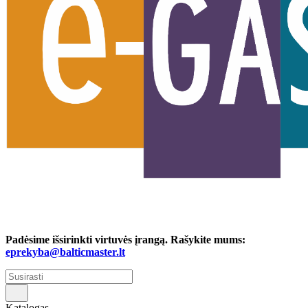
Padėsime išsirinkti virtuvės įrangą. Rašykite mums:
eprekyba@balticmaster.lt
Katalogas