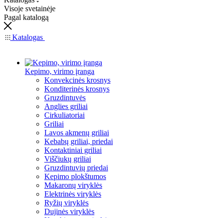
Visoje svetainėje
Pagal katalogą
Katalogas
Kepimo, virimo įranga
Konvekcinės krosnys
Konditerinės krosnys
Gruzdintuvės
Anglies griliai
Cirkuliatoriai
Griliai
Lavos akmenų griliai
Kebabų griliai, priedai
Kontaktiniai griliai
Viščiukų griliai
Gruzdintuvių priedai
Kepimo plokštumos
Makaronų viryklės
Elektrinės viryklės
Ryžių viryklės
Dujinės viryklės