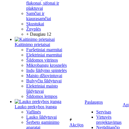
flakonai, sifonai ir
plaktuvai
Samčiai ir
kiaurasamčiai
Skustukai
Žnyplės
+ Daugiau 12
Kaitinimo prietaisai
Furšetiniai marmitai
Elektriniai marmitai
Šildomos vitrinos
Mikrobangų krosnelės
Indų šildymo spintelės
Maisto džiovintuvai
Bulvyčiu šildytuvai
Elektriniai maisto
šildytuvai
Šildomos lempos
Paslaugos
Ap
Lauko prekybos įranga
Vaflinės
Servisas
Lauko šildytuvai
Virtuvės
Šerbeto gaminimo
projektavimas
Akcijos
aparatai
Nerūdijančio