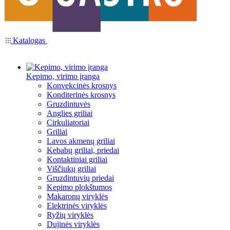
Katalogas
Kepimo, virimo įranga
Konvekcinės krosnys
Konditerinės krosnys
Gruzdintuvės
Anglies griliai
Cirkuliatoriai
Griliai
Lavos akmenų griliai
Kebabų griliai, priedai
Kontaktiniai griliai
Viščiukų griliai
Gruzdintuvių priedai
Kepimo plokštumos
Makaronų viryklės
Elektrinės viryklės
Ryžių viryklės
Dujinės viryklės