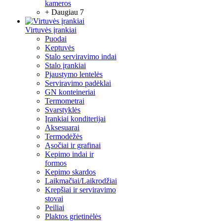
kameros
+ Daugiau 7
Virtuvės įrankiai
Puodai
Keptuvės
Stalo serviravimo indai
Stalo įrankiai
Pjaustymo lentelės
Serviravimo padėklai
GN konteineriai
Termometrai
Svarstyklės
Įrankiai konditerijai
Aksesuarai
Termodėžės
Ąsočiai ir grafinai
Kepimo indai ir
formos
Kepimo skardos
Laikmačiai/Laikrodžiai
Krepšiai ir serviravimo
stovai
Peiliai
Plaktos grietinėlės