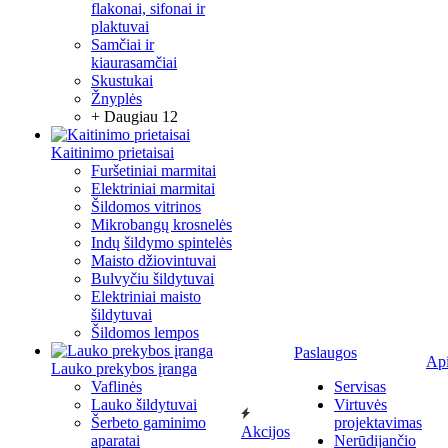
flakonai, sifonai ir
plaktuvai
Samčiai ir
kiaurasamčiai
Skustukai
Žnyplės
+ Daugiau 12
Kaitinimo prietaisai
Furšetiniai marmitai
Elektriniai marmitai
Šildomos vitrinos
Mikrobangų krosnelės
Indų šildymo spintelės
Maisto džiovintuvai
Bulvyčiu šildytuvai
Elektriniai maisto
šildytuvai
Šildomos lempos
Paslaugos
Ap
Lauko prekybos įranga
Vaflinės
Servisas
Lauko šildytuvai
Virtuvės
Šerbeto gaminimo
projektavimas
Akcijos
aparatai
Nerūdijančio