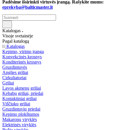
Padėsime išsirinkti virtuvės įrangą. Rašykite mums:
eprekyba@balticmaster.lt
Katalogas
Visoje svetainėje
Pagal katalogą
Katalogas
Kepimo, virimo įranga
Konvekcinės krosnys
Konditerinės krosnys
Gruzdintuvės
Anglies griliai
Cirkuliatoriai
Griliai
Lavos akmenų griliai
Kebabų griliai, priedai
Kontaktiniai griliai
Viščiukų griliai
Gruzdintuvių priedai
Kepimo plokštumos
Makaronų viryklės
Elektrinės viryklės
Ryžių viryklės