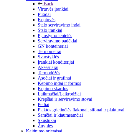
Back
Virtuvės įrankiai
Puodai
Keptuvės
Stalo serviravimo indai
Stalo įrankiai
Pjaustymo lentelės
Serviravimo padėklai
GN konteineriai
Termometrai
Svarstyklės
Įrankiai konditerijai
Aksesuarai
Termodėžės
Ąsočiai ir grafinai
Kepimo indai ir formos
Kepimo skardos
Laikmačiai/Laikrodžiai
Krepšiai ir serviravimo stovai
Peiliai
Plaktos grietinėlės flakonai, sifonai ir plaktuvai
Samčiai ir kiaurasamčiai
Skustukai
Žnyplės
Kaitinimo prietaisai