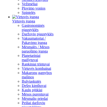
Vežimėliai
Plovimo vonios
Spintelės
Virtuvės įranga
Gastronominės
pjaustyklės
Daržovių pjaustyklės
Vakuumatoriai /
Pakavimo įranga
Mėsmalės / Mėsos
paruošimo įranga
Planetariniai
maišytuvai
Rankiniai trintuvai
Virtuvės kombainai
Makaronų gamybos
mašinos
Bulviaskutės
Dešrų kimštuvai
Kaulų pjūklai
Mėsos purentuvai
Mėsmalių priedai
Peiliai daržovių