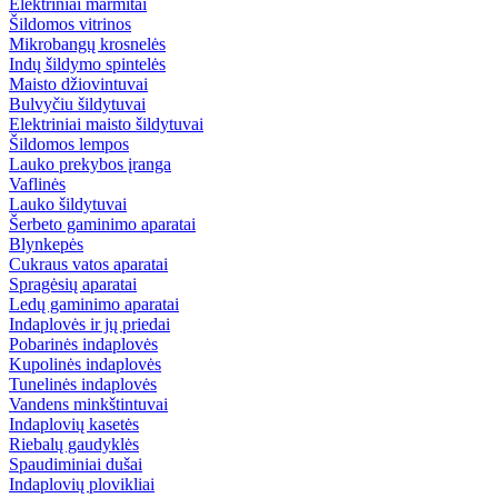
Elektriniai marmitai
Šildomos vitrinos
Mikrobangų krosnelės
Indų šildymo spintelės
Maisto džiovintuvai
Bulvyčiu šildytuvai
Elektriniai maisto šildytuvai
Šildomos lempos
Lauko prekybos įranga
Vaflinės
Lauko šildytuvai
Šerbeto gaminimo aparatai
Blynkepės
Cukraus vatos aparatai
Spragėsių aparatai
Ledų gaminimo aparatai
Indaplovės ir jų priedai
Pobarinės indaplovės
Kupolinės indaplovės
Tunelinės indaplovės
Vandens minkštintuvai
Indaplovių kasetės
Riebalų gaudyklės
Spaudiminiai dušai
Indaplovių plovikliai