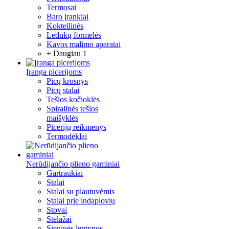
Termosai
Baro įrankiai
Kokteilinės
Ledukų formelės
Kavos malimo aparatai
+ Daugiau 1
Įranga picerijoms
Picų krosnys
Picų stalai
Tešlos kočioklės
Spiralinės tešlos
maišyklės
Picerijų reikmenys
Termodėklai
Nerūdijančio plieno gaminiai
Gartraukiai
Stalai
Stalai su plautuvėmis
Stalai prie indaplovių
Stovai
Stelažai
Sieninės lentynos