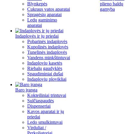
Blynkepės
plieno baldų
Cukraus vatos aparatai
gamyba
Spragėsių aparatai
Ledų gaminimo
aparatai
Indaplovės ir jų priedai
Pobarinės indaplovės
Kupolinės indaplovės
Tunelinės indaplovės
Vandens minkštintuvai
Indaplovių kasetės
Riebalų gaudyklės
Spaudiminiai dušai
Indaplovių plovikliai
Baro įranga
Kokteiliniai trintuvai
Sulčiaspaudės
Dispenseriai
Kavos aparatai ir jų
priedai
Ledo smulkintuvai
Virduliai /
Perkoliatoriai