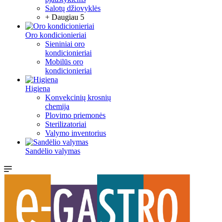
Salotų džiovyklės
+ Daugiau 5
Oro kondicionieriai
Sieniniai oro
kondicionieriai
Mobilūs oro
kondicionieriai
Higiena
Konvekcinių krosnių
chemija
Plovimo priemonės
Sterilizatoriai
Valymo inventorius
Sandėlio valymas