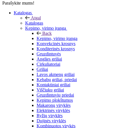
Parašykite mums!
Katalogas
Atgal
Katalogas
Kepimo, virimo įranga
Back
Kepimo, virimo įranga
Konvekcinės krosnys
Konditerinės krosnys
Gruzdintuvės
Anglies griliai
Cirkuliatoriai
Griliai
Lavos akmenų griliai
Kebabų griliai, priedai
Kontaktiniai griliai
Viščiukų griliai
Gruzdintuvių priedai
Kepimo plokštumos
Makaronų viryklės
Elektrinės viryklės
Ryžių viryklės
Dujinės viryklės
Kombinuotos virykės