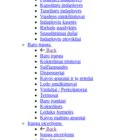
Kupolinės indaplovės
Tunelinės indaplovės
Vandens minkštintuvai
Indaplovių kasetės
Riebalų gaudyklės
Spaudiminiai dušai
Indaplovių plovikliai
Baro įranga
Back
Baro įranga
Kokteiliniai trintuvai
Sulčiaspaudės
Dispenseriai
Kavos aparatai ir jų priedai
Ledo smulkintuvai
Virduliai / Perkoliatoriai
Termosai
Baro įrankiai
Kokteilinės
Ledukų formelės
Kavos malimo aparatai
Įranga picerijoms
Back
Įranga picerijoms