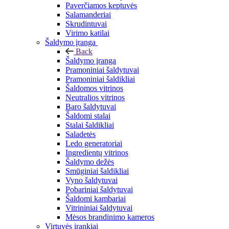
Paverčiamos keptuvės
Salamanderiai
Skrudintuvai
Virimo katilai
Šaldymo įranga
Back
Šaldymo įranga
Pramoniniai šaldytuvai
Pramoniniai šaldikliai
Šaldomos vitrinos
Neutralios vitrinos
Baro šaldytuvai
Šaldomi stalai
Stalai šaldikliai
Saladetės
Ledo generatoriai
Ingredientų vitrinos
Šaldymo dežės
Smūginiai šaldikliai
Vyno šaldytuvai
Pobariniai šaldytuvai
Šaldomi kambariai
Vitrininiai šaldytuvai
Mėsos brandinimo kameros
Virtuvės įrankiai