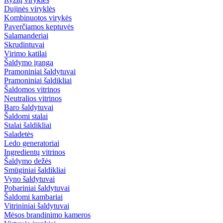
Dujinės viryklės
Kombinuotos virykės
Paverčiamos keptuvės
Salamanderiai
Skrudintuvai
Virimo katilai
Šaldymo įranga
Pramoniniai šaldytuvai
Pramoniniai šaldikliai
Šaldomos vitrinos
Neutralios vitrinos
Baro šaldytuvai
Šaldomi stalai
Stalai šaldikliai
Saladetės
Ledo generatoriai
Ingredientų vitrinos
Šaldymo dežės
Smūginiai šaldikliai
Vyno šaldytuvai
Pobariniai šaldytuvai
Šaldomi kambariai
Vitrininiai šaldytuvai
Mėsos brandinimo kameros