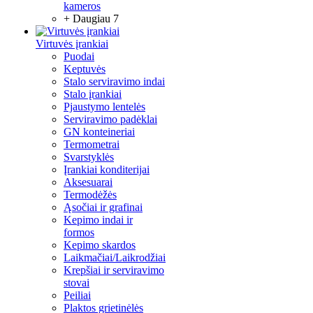
kameros
+ Daugiau 7
Virtuvės įrankiai
Puodai
Keptuvės
Stalo serviravimo indai
Stalo įrankiai
Pjaustymo lentelės
Serviravimo padėklai
GN konteineriai
Termometrai
Svarstyklės
Įrankiai konditerijai
Aksesuarai
Termodėžės
Ąsočiai ir grafinai
Kepimo indai ir
formos
Kepimo skardos
Laikmačiai/Laikrodžiai
Krepšiai ir serviravimo
stovai
Peiliai
Plaktos grietinėlės