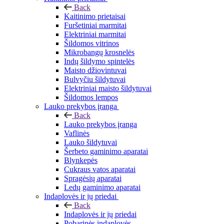
Back
Kaitinimo prietaisai
Furšetiniai marmitai
Elektriniai marmitai
Šildomos vitrinos
Mikrobangų krosnelės
Indų šildymo spintelės
Maisto džiovintuvai
Bulvyčiu šildytuvai
Elektriniai maisto šildytuvai
Šildomos lempos
Lauko prekybos įranga
Back
Lauko prekybos įranga
Vaflinės
Lauko šildytuvai
Šerbeto gaminimo aparatai
Blynkepės
Cukraus vatos aparatai
Spragėsių aparatai
Ledų gaminimo aparatai
Indaplovės ir jų priedai
Back
Indaplovės ir jų priedai
Pobarinės indaplovės