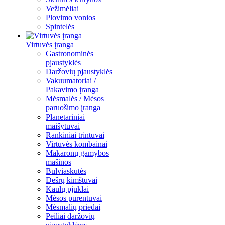
Vežimėliai
Plovimo vonios
Spintelės
Virtuvės įranga
Gastronominės
pjaustyklės
Daržovių pjaustyklės
Vakuumatoriai /
Pakavimo įranga
Mėsmalės / Mėsos
paruošimo įranga
Planetariniai
maišytuvai
Rankiniai trintuvai
Virtuvės kombainai
Makaronų gamybos
mašinos
Bulviaskutės
Dešrų kimštuvai
Kaulų pjūklai
Mėsos purentuvai
Mėsmalių priedai
Peiliai daržovių