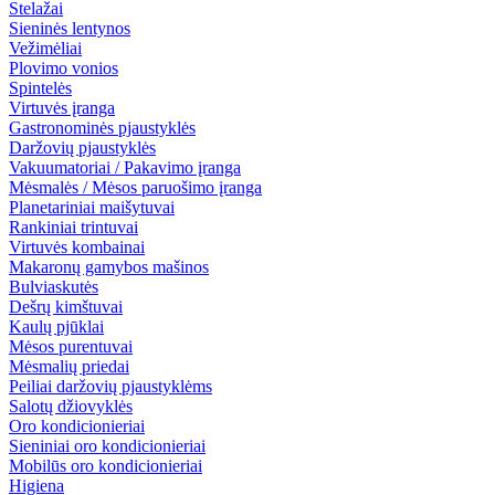
Stelažai
Sieninės lentynos
Vežimėliai
Plovimo vonios
Spintelės
Virtuvės įranga
Gastronominės pjaustyklės
Daržovių pjaustyklės
Vakuumatoriai / Pakavimo įranga
Mėsmalės / Mėsos paruošimo įranga
Planetariniai maišytuvai
Rankiniai trintuvai
Virtuvės kombainai
Makaronų gamybos mašinos
Bulviaskutės
Dešrų kimštuvai
Kaulų pjūklai
Mėsos purentuvai
Mėsmalių priedai
Peiliai daržovių pjaustyklėms
Salotų džiovyklės
Oro kondicionieriai
Sieniniai oro kondicionieriai
Mobilūs oro kondicionieriai
Higiena