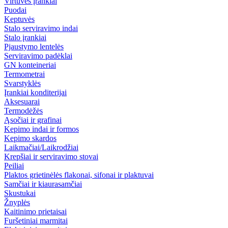
Virtuvės įrankiai
Puodai
Keptuvės
Stalo serviravimo indai
Stalo įrankiai
Pjaustymo lentelės
Serviravimo padėklai
GN konteineriai
Termometrai
Svarstyklės
Įrankiai konditerijai
Aksesuarai
Termodėžės
Ąsočiai ir grafinai
Kepimo indai ir formos
Kepimo skardos
Laikmačiai/Laikrodžiai
Krepšiai ir serviravimo stovai
Peiliai
Plaktos grietinėlės flakonai, sifonai ir plaktuvai
Samčiai ir kiaurasamčiai
Skustukai
Žnyplės
Kaitinimo prietaisai
Furšetiniai marmitai