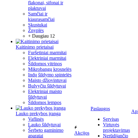
flakonai, sifonai ir
plaktuvai
Samčiai ir
kiaurasamčiai
Skustukai
Žnyplės
+ Daugiau 12
Kaitinimo prietaisai
Furšetiniai marmitai
Elektriniai marmitai
Šildomos vitrinos
Mikrobangų krosnelės
Indų šildymo spintelės
Maisto džiovintuvai
Bulvyčiu šildytuvai
Elektriniai maisto
šildytuvai
Šildomos lempos
Paslaugos
Ap
Lauko prekybos įranga
Vaflinės
Servisas
Lauko šildytuvai
Virtuvės
Šerbeto gaminimo
projektavimas
Akcijos
aparatai
Nerūdijančio