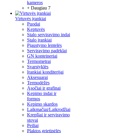
kameros
+ Daugiau 7
Virtuvės įrankiai
Puodai
Keptuvės
Stalo serviravimo indai
Stalo įrankiai
Pjaustymo lentelės
Serviravimo padėklai
GN konteineriai
Termometrai
Svarstyklės
Įrankiai konditerijai
Aksesuarai
Termodėžės
Ąsočiai ir grafinai
Kepimo indai ir
formos
Kepimo skardos
Laikmačiai/Laikrodžiai
Krepšiai ir serviravimo
stovai
Peiliai
Plaktos grietinėlės