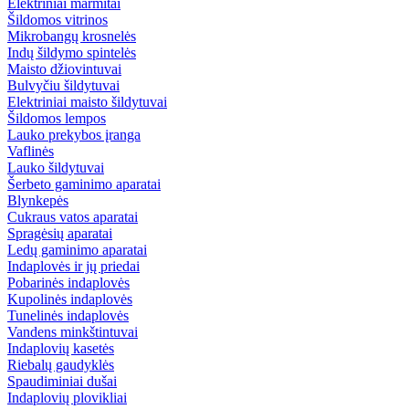
Elektriniai marmitai
Šildomos vitrinos
Mikrobangų krosnelės
Indų šildymo spintelės
Maisto džiovintuvai
Bulvyčiu šildytuvai
Elektriniai maisto šildytuvai
Šildomos lempos
Lauko prekybos įranga
Vaflinės
Lauko šildytuvai
Šerbeto gaminimo aparatai
Blynkepės
Cukraus vatos aparatai
Spragėsių aparatai
Ledų gaminimo aparatai
Indaplovės ir jų priedai
Pobarinės indaplovės
Kupolinės indaplovės
Tunelinės indaplovės
Vandens minkštintuvai
Indaplovių kasetės
Riebalų gaudyklės
Spaudiminiai dušai
Indaplovių plovikliai