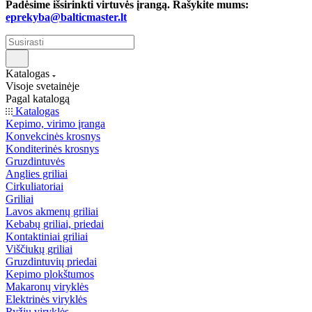
Padėsime išsirinkti virtuvės įrangą. Rašykite mums:
eprekyba@balticmaster.lt
Katalogas
Visoje svetainėje
Pagal katalogą
Katalogas
Kepimo, virimo įranga
Konvekcinės krosnys
Konditerinės krosnys
Gruzdintuvės
Anglies griliai
Cirkuliatoriai
Griliai
Lavos akmenų griliai
Kebabų griliai, priedai
Kontaktiniai griliai
Viščiukų griliai
Gruzdintuvių priedai
Kepimo plokštumos
Makaronų viryklės
Elektrinės viryklės
Ryžių viryklės