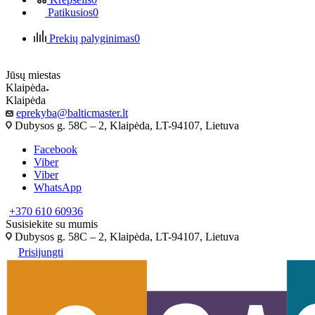
Patikusios
0
Prekių palyginimas
0
Jūsų miestas
Klaipėda
Klaipėda
eprekyba@balticmaster.lt
Dubysos g. 58C – 2, Klaipėda, LT-94107, Lietuva
Facebook
Viber
Viber
WhatsApp
+370 610 60936
Susisiekite su mumis
Dubysos g. 58C – 2, Klaipėda, LT-94107, Lietuva
Prisijungti