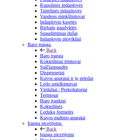
Kupolinės indaplovės
Tunelinės indaplovės
Vandens minkštintuvai
Indaplovių kasetės
Riebalų gaudyklės
Spaudiminiai dušai
Indaplovių plovikliai
Baro įranga
Back
Baro įranga
Kokteiliniai trintuvai
Sulčiaspaudės
Dispenseriai
Kavos aparatai ir jų priedai
Ledo smulkintuvai
Virduliai / Perkoliatoriai
Termosai
Baro įrankiai
Kokteilinės
Ledukų formelės
Kavos malimo aparatai
Įranga picerijoms
Back
Įranga picerijoms