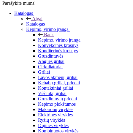
Parašykite mums!
Katalogas
Atgal
Katalogas
Kepimo, virimo įranga
Back
Kepimo, virimo įranga
Konvekcinės krosnys
Konditerinės krosnys
Gruzdintuvės
Anglies griliai
Cirkuliatoriai
Griliai
Lavos akmenų griliai
Kebabų griliai, priedai
Kontaktiniai griliai
Viščiukų griliai
Gruzdintuvių priedai
Kepimo plokštumos
Makaronų viryklės
Elektrinės viryklės
Ryžių viryklės
Dujinės viryklės
Kombinuotos virykės