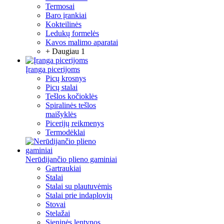
Termosai
Baro įrankiai
Kokteilinės
Ledukų formelės
Kavos malimo aparatai
+ Daugiau 1
Įranga picerijoms
Picų krosnys
Picų stalai
Tešlos kočioklės
Spiralinės tešlos
maišyklės
Picerijų reikmenys
Termodėklai
Nerūdijančio plieno gaminiai
Gartraukiai
Stalai
Stalai su plautuvėmis
Stalai prie indaplovių
Stovai
Stelažai
Sieninės lentynos