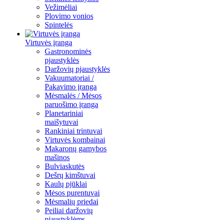
Vežimėliai
Plovimo vonios
Spintelės
Virtuvės įranga
Gastronominės
pjaustyklės
Daržovių pjaustyklės
Vakuumatoriai /
Pakavimo įranga
Mėsmalės / Mėsos
paruošimo įranga
Planetariniai
maišytuvai
Rankiniai trintuvai
Virtuvės kombainai
Makaronų gamybos
mašinos
Bulviaskutės
Dešrų kimštuvai
Kaulų pjūklai
Mėsos purentuvai
Mėsmalių priedai
Peiliai daržovių
pjaustyklėms