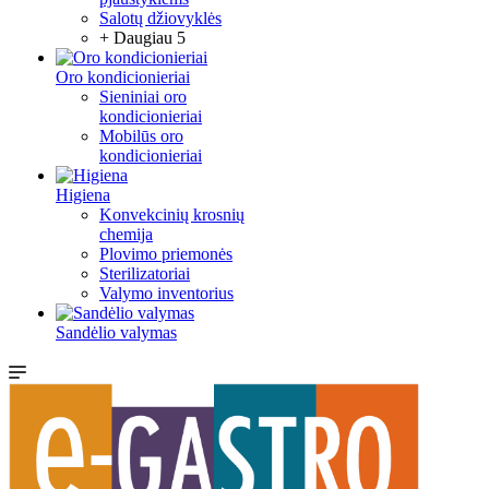
Salotų džiovyklės
+ Daugiau 5
Oro kondicionieriai
Sieniniai oro
kondicionieriai
Mobilūs oro
kondicionieriai
Higiena
Konvekcinių krosnių
chemija
Plovimo priemonės
Sterilizatoriai
Valymo inventorius
Sandėlio valymas