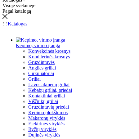
Visoje svetainėje
Pagal katalogą
Katalogas
Kepimo, virimo įranga
Konvekcinės krosnys
Konditerinės krosnys
Gruzdintuvės
Anglies griliai
Cirkuliatoriai
Griliai
Lavos akmenų griliai
Kebabų griliai, priedai
Kontaktiniai griliai
Viščiukų griliai
Gruzdintuvių priedai
Kepimo plokštumos
Makaronų viryklės
Elektrinės viryklės
Ryžių viryklės
Dujinės viryklės