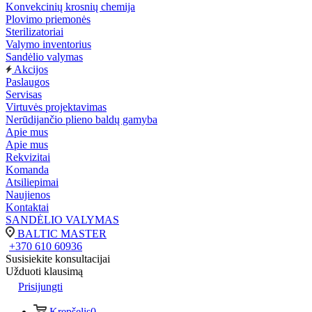
Konvekcinių krosnių chemija
Plovimo priemonės
Sterilizatoriai
Valymo inventorius
Sandėlio valymas
Akcijos
Paslaugos
Servisas
Virtuvės projektavimas
Nerūdijančio plieno baldų gamyba
Apie mus
Apie mus
Rekvizitai
Komanda
Atsiliepimai
Naujienos
Kontaktai
SANDĖLIO VALYMAS
BALTIC MASTER
+370 610 60936
Susisiekite konsultacijai
Užduoti klausimą
Prisijungti
Krepšelis
0