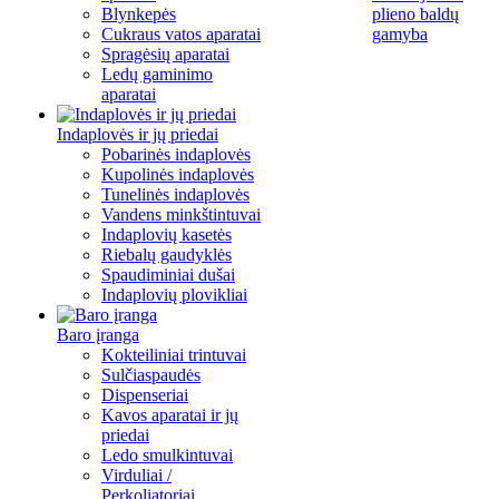
Blynkepės
plieno baldų
Cukraus vatos aparatai
gamyba
Spragėsių aparatai
Ledų gaminimo
aparatai
Indaplovės ir jų priedai
Pobarinės indaplovės
Kupolinės indaplovės
Tunelinės indaplovės
Vandens minkštintuvai
Indaplovių kasetės
Riebalų gaudyklės
Spaudiminiai dušai
Indaplovių plovikliai
Baro įranga
Kokteiliniai trintuvai
Sulčiaspaudės
Dispenseriai
Kavos aparatai ir jų
priedai
Ledo smulkintuvai
Virduliai /
Perkoliatoriai