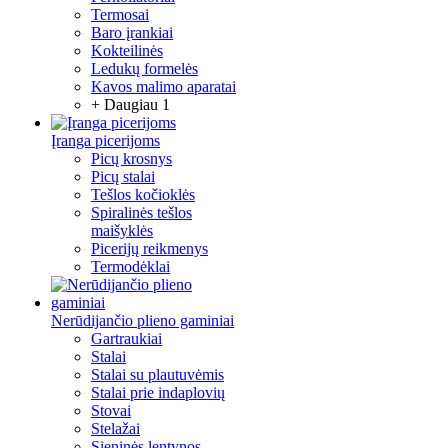
Termosai
Baro įrankiai
Kokteilinės
Ledukų formelės
Kavos malimo aparatai
+ Daugiau 1
Įranga picerijoms
Picų krosnys
Picų stalai
Tešlos kočioklės
Spiralinės tešlos
maišyklės
Picerijų reikmenys
Termodėklai
Nerūdijančio plieno gaminiai
Gartraukiai
Stalai
Stalai su plautuvėmis
Stalai prie indaplovių
Stovai
Stelažai
Sieninės lentynos