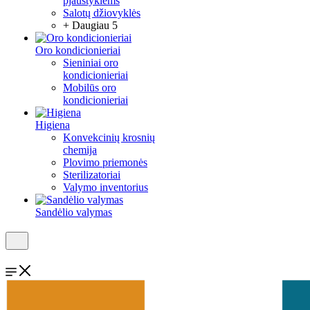
pjaustyklėms
Salotų džiovyklės
+ Daugiau 5
Oro kondicionieriai
Sieniniai oro
kondicionieriai
Mobilūs oro
kondicionieriai
Higiena
Konvekcinių krosnių
chemija
Plovimo priemonės
Sterilizatoriai
Valymo inventorius
Sandėlio valymas