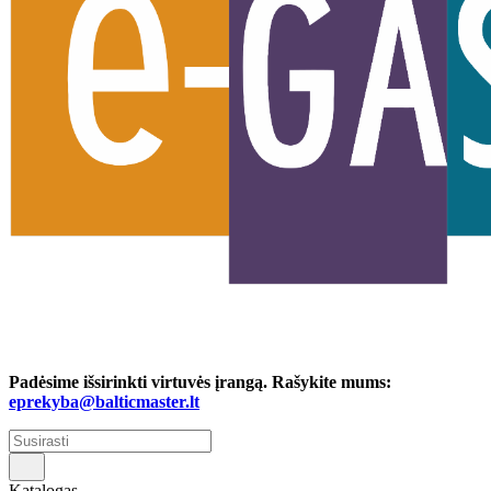
Padėsime išsirinkti virtuvės įrangą. Rašykite mums:
eprekyba@balticmaster.lt
Katalogas