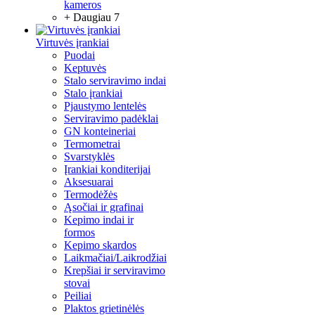
kameros
+ Daugiau 7
Virtuvės įrankiai
Puodai
Keptuvės
Stalo serviravimo indai
Stalo įrankiai
Pjaustymo lentelės
Serviravimo padėklai
GN konteineriai
Termometrai
Svarstyklės
Įrankiai konditerijai
Aksesuarai
Termodėžės
Ąsočiai ir grafinai
Kepimo indai ir
formos
Kepimo skardos
Laikmačiai/Laikrodžiai
Krepšiai ir serviravimo
stovai
Peiliai
Plaktos grietinėlės