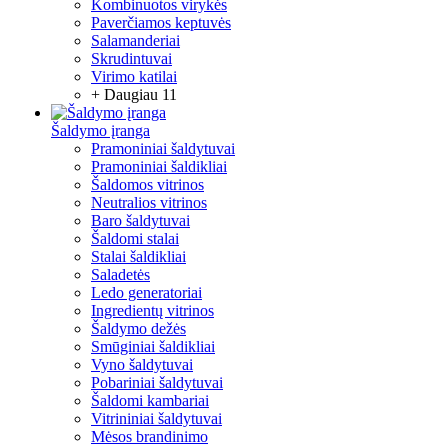
Kombinuotos virykės
Paverčiamos keptuvės
Salamanderiai
Skrudintuvai
Virimo katilai
+ Daugiau 11
Šaldymo įranga
Pramoniniai šaldytuvai
Pramoniniai šaldikliai
Šaldomos vitrinos
Neutralios vitrinos
Baro šaldytuvai
Šaldomi stalai
Stalai šaldikliai
Saladetės
Ledo generatoriai
Ingredientų vitrinos
Šaldymo dežės
Smūginiai šaldikliai
Vyno šaldytuvai
Pobariniai šaldytuvai
Šaldomi kambariai
Vitrininiai šaldytuvai
Mėsos brandinimo