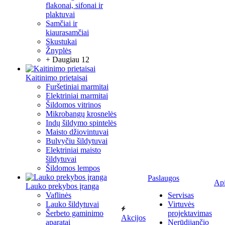
flakonai, sifonai ir
plaktuvai
Samčiai ir
kiaurasamčiai
Skustukai
Žnyplės
+ Daugiau 12
Kaitinimo prietaisai
Furšetiniai marmitai
Elektriniai marmitai
Šildomos vitrinos
Mikrobangų krosnelės
Indų šildymo spintelės
Maisto džiovintuvai
Bulvyčiu šildytuvai
Elektriniai maisto
šildytuvai
Šildomos lempos
Paslaugos
Ap
Lauko prekybos įranga
Vaflinės
Servisas
Lauko šildytuvai
Virtuvės
Šerbeto gaminimo
projektavimas
Akcijos
aparatai
Nerūdijančio