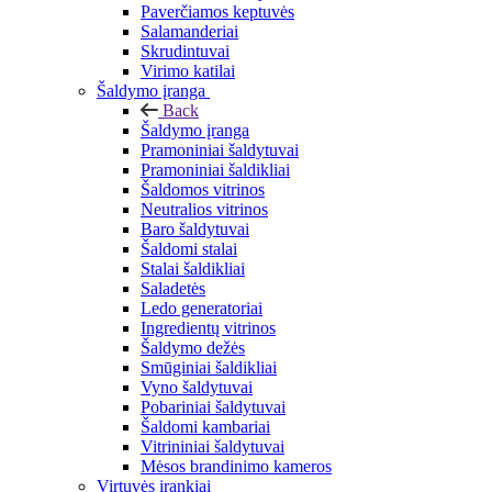
Paverčiamos keptuvės
Salamanderiai
Skrudintuvai
Virimo katilai
Šaldymo įranga
Back
Šaldymo įranga
Pramoniniai šaldytuvai
Pramoniniai šaldikliai
Šaldomos vitrinos
Neutralios vitrinos
Baro šaldytuvai
Šaldomi stalai
Stalai šaldikliai
Saladetės
Ledo generatoriai
Ingredientų vitrinos
Šaldymo dežės
Smūginiai šaldikliai
Vyno šaldytuvai
Pobariniai šaldytuvai
Šaldomi kambariai
Vitrininiai šaldytuvai
Mėsos brandinimo kameros
Virtuvės įrankiai