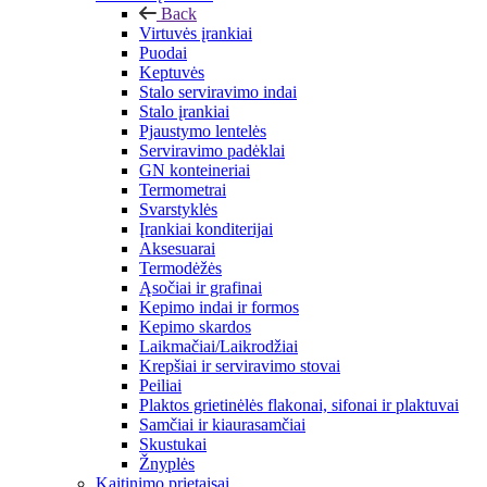
Back
Virtuvės įrankiai
Puodai
Keptuvės
Stalo serviravimo indai
Stalo įrankiai
Pjaustymo lentelės
Serviravimo padėklai
GN konteineriai
Termometrai
Svarstyklės
Įrankiai konditerijai
Aksesuarai
Termodėžės
Ąsočiai ir grafinai
Kepimo indai ir formos
Kepimo skardos
Laikmačiai/Laikrodžiai
Krepšiai ir serviravimo stovai
Peiliai
Plaktos grietinėlės flakonai, sifonai ir plaktuvai
Samčiai ir kiaurasamčiai
Skustukai
Žnyplės
Kaitinimo prietaisai