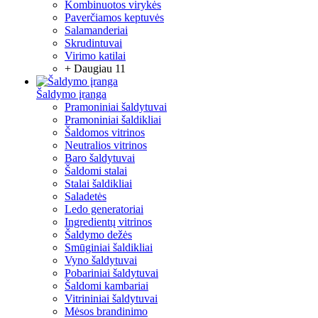
Kombinuotos virykės
Paverčiamos keptuvės
Salamanderiai
Skrudintuvai
Virimo katilai
+ Daugiau 11
Šaldymo įranga
Pramoniniai šaldytuvai
Pramoniniai šaldikliai
Šaldomos vitrinos
Neutralios vitrinos
Baro šaldytuvai
Šaldomi stalai
Stalai šaldikliai
Saladetės
Ledo generatoriai
Ingredientų vitrinos
Šaldymo dežės
Smūginiai šaldikliai
Vyno šaldytuvai
Pobariniai šaldytuvai
Šaldomi kambariai
Vitrininiai šaldytuvai
Mėsos brandinimo