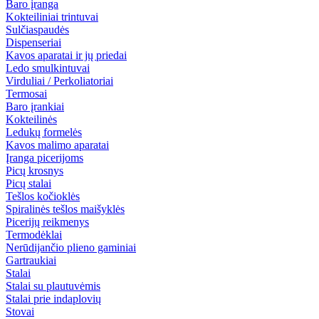
Baro įranga
Kokteiliniai trintuvai
Sulčiaspaudės
Dispenseriai
Kavos aparatai ir jų priedai
Ledo smulkintuvai
Virduliai / Perkoliatoriai
Termosai
Baro įrankiai
Kokteilinės
Ledukų formelės
Kavos malimo aparatai
Įranga picerijoms
Picų krosnys
Picų stalai
Tešlos kočioklės
Spiralinės tešlos maišyklės
Picerijų reikmenys
Termodėklai
Nerūdijančio plieno gaminiai
Gartraukiai
Stalai
Stalai su plautuvėmis
Stalai prie indaplovių
Stovai