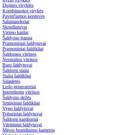
Dujinės viryklės
Kombinuotos virykės
Paverčiamos keptuvės
Salamanderiai
Skrudintuvai
Virimo katilai
Šaldymo įranga
Pramoniniai šaldytuvai
Pramoniniai šaldikliai
Šaldomos vitrinos
Neutralios vitrinos
Baro šaldytuvai
Šaldomi stalai
Stalai šaldikliai
Saladetės
Ledo generatoriai
Ingredientų vitrinos
Šaldymo dežės
Smūginiai šaldikliai
Vyno šaldytuvai
Pobariniai šaldytuvai
Šaldomi kambariai
Vitrininiai šaldytuvai
Mėsos brandinimo kameros