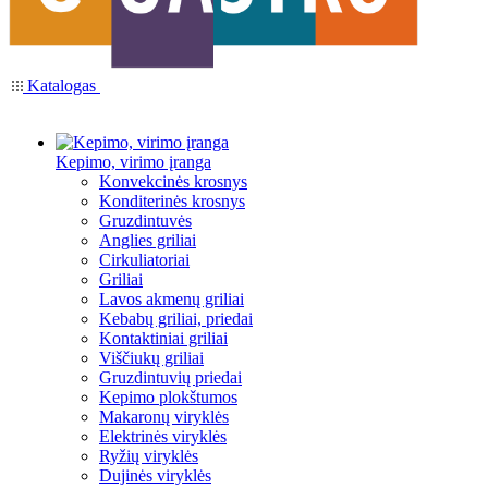
Katalogas
Kepimo, virimo įranga
Konvekcinės krosnys
Konditerinės krosnys
Gruzdintuvės
Anglies griliai
Cirkuliatoriai
Griliai
Lavos akmenų griliai
Kebabų griliai, priedai
Kontaktiniai griliai
Viščiukų griliai
Gruzdintuvių priedai
Kepimo plokštumos
Makaronų viryklės
Elektrinės viryklės
Ryžių viryklės
Dujinės viryklės