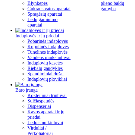
Blynkepės
plieno baldų
Cukraus vatos aparatai
gamyba
Spragėsių aparatai
Ledų gaminimo
aparatai
Indaplovės ir jų priedai
Pobarinės indaplovės
Kupolinės indaplovės
Tunelinės indaplovės
Vandens minkštintuvai
Indaplovių kasetės
Riebalų gaudyklės
Spaudiminiai dušai
Indaplovių plovikliai
Baro įranga
Kokteiliniai trintuvai
Sulčiaspaudės
Dispenseriai
Kavos aparatai ir jų
priedai
Ledo smulkintuvai
Virduliai /
Perkoliatoriai