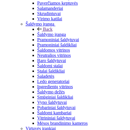
Paverčiamos keptuvės
Salamanderiai
Skrudintuvai
Virimo katilai
Šaldymo įranga
Back
Šaldymo įranga
Pramoniniai šaldytuvai
Pramoniniai šaldikliai
Šaldomos vitrinos
Neutralios vitrinos
Baro šaldytuvai
Šaldomi stalai
Stalai šaldikliai
Saladetės
Ledo generatoriai
Ingredientų vitrinos
Šaldymo dežės
Smūginiai šaldikliai
Vyno šaldytuvai
Pobariniai šaldytuvai
Šaldomi kambariai
Vitrininiai šaldytuvai
Mėsos brandinimo kameros
Virtuvės įrankiai