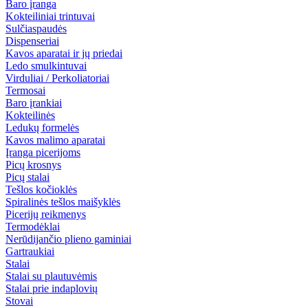
Baro įranga
Kokteiliniai trintuvai
Sulčiaspaudės
Dispenseriai
Kavos aparatai ir jų priedai
Ledo smulkintuvai
Virduliai / Perkoliatoriai
Termosai
Baro įrankiai
Kokteilinės
Ledukų formelės
Kavos malimo aparatai
Įranga picerijoms
Picų krosnys
Picų stalai
Tešlos kočioklės
Spiralinės tešlos maišyklės
Picerijų reikmenys
Termodėklai
Nerūdijančio plieno gaminiai
Gartraukiai
Stalai
Stalai su plautuvėmis
Stalai prie indaplovių
Stovai