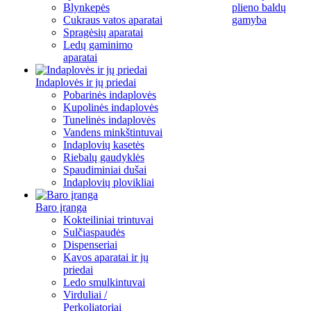
Blynkepės
plieno baldų
Cukraus vatos aparatai
gamyba
Spragėsių aparatai
Ledų gaminimo
aparatai
Indaplovės ir jų priedai
Pobarinės indaplovės
Kupolinės indaplovės
Tunelinės indaplovės
Vandens minkštintuvai
Indaplovių kasetės
Riebalų gaudyklės
Spaudiminiai dušai
Indaplovių plovikliai
Baro įranga
Kokteiliniai trintuvai
Sulčiaspaudės
Dispenseriai
Kavos aparatai ir jų
priedai
Ledo smulkintuvai
Virduliai /
Perkoliatoriai