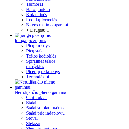
Termosai
Baro įrankiai
Kokteilinės
Ledukų formelės
Kavos malimo aparatai
+ Daugiau 1
Įranga picerijoms
Picų krosnys
Picų stalai
Tešlos kočioklės
Spiralinės tešlos
maišyklės
Picerijų reikmenys
Termodėklai
Nerūdijančio plieno gaminiai
Gartraukiai
Stalai
Stalai su plautuvėmis
Stalai prie indaplovių
Stovai
Stelažai
Sieninės lentynos