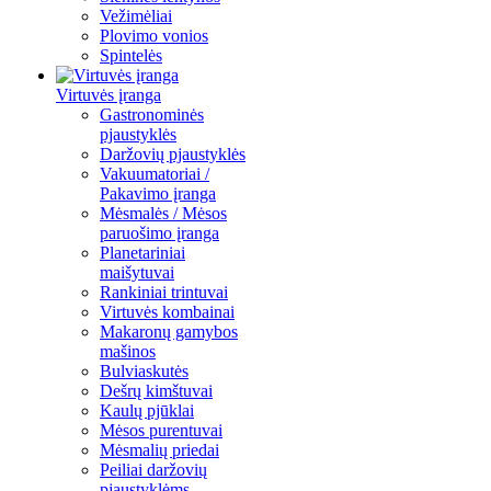
Vežimėliai
Plovimo vonios
Spintelės
Virtuvės įranga
Gastronominės
pjaustyklės
Daržovių pjaustyklės
Vakuumatoriai /
Pakavimo įranga
Mėsmalės / Mėsos
paruošimo įranga
Planetariniai
maišytuvai
Rankiniai trintuvai
Virtuvės kombainai
Makaronų gamybos
mašinos
Bulviaskutės
Dešrų kimštuvai
Kaulų pjūklai
Mėsos purentuvai
Mėsmalių priedai
Peiliai daržovių
pjaustyklėms