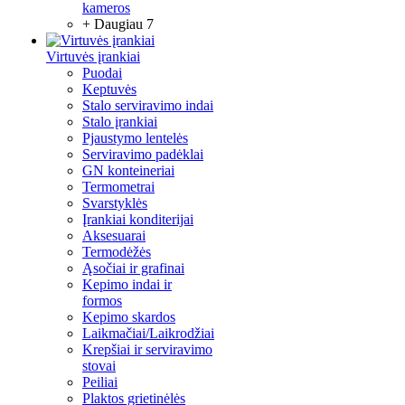
kameros
+ Daugiau 7
Virtuvės įrankiai
Puodai
Keptuvės
Stalo serviravimo indai
Stalo įrankiai
Pjaustymo lentelės
Serviravimo padėklai
GN konteineriai
Termometrai
Svarstyklės
Įrankiai konditerijai
Aksesuarai
Termodėžės
Ąsočiai ir grafinai
Kepimo indai ir
formos
Kepimo skardos
Laikmačiai/Laikrodžiai
Krepšiai ir serviravimo
stovai
Peiliai
Plaktos grietinėlės