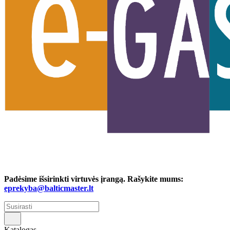
Padėsime išsirinkti virtuvės įrangą. Rašykite mums:
eprekyba@balticmaster.lt
Katalogas