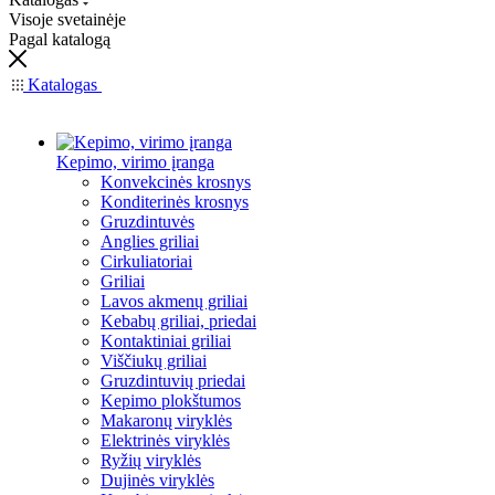
Visoje svetainėje
Pagal katalogą
Katalogas
Kepimo, virimo įranga
Konvekcinės krosnys
Konditerinės krosnys
Gruzdintuvės
Anglies griliai
Cirkuliatoriai
Griliai
Lavos akmenų griliai
Kebabų griliai, priedai
Kontaktiniai griliai
Viščiukų griliai
Gruzdintuvių priedai
Kepimo plokštumos
Makaronų viryklės
Elektrinės viryklės
Ryžių viryklės
Dujinės viryklės