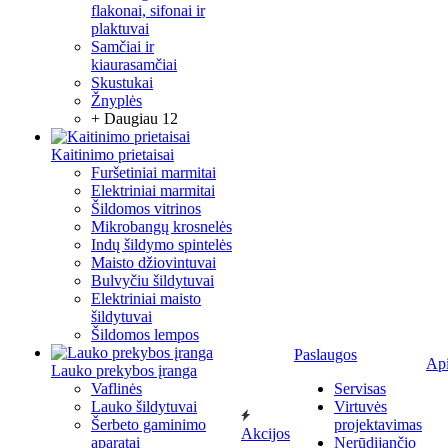
flakonai, sifonai ir
plaktuvai
Samčiai ir
kiaurasamčiai
Skustukai
Žnyplės
+ Daugiau 12
Kaitinimo prietaisai
Furšetiniai marmitai
Elektriniai marmitai
Šildomos vitrinos
Mikrobangų krosnelės
Indų šildymo spintelės
Maisto džiovintuvai
Bulvyčiu šildytuvai
Elektriniai maisto
šildytuvai
Šildomos lempos
Paslaugos
Ap
Lauko prekybos įranga
Vaflinės
Servisas
Lauko šildytuvai
Virtuvės
Šerbeto gaminimo
projektavimas
Akcijos
aparatai
Nerūdijančio