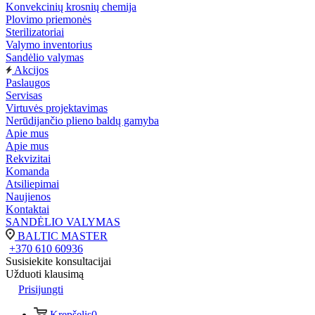
Konvekcinių krosnių chemija
Plovimo priemonės
Sterilizatoriai
Valymo inventorius
Sandėlio valymas
Akcijos
Paslaugos
Servisas
Virtuvės projektavimas
Nerūdijančio plieno baldų gamyba
Apie mus
Apie mus
Rekvizitai
Komanda
Atsiliepimai
Naujienos
Kontaktai
SANDĖLIO VALYMAS
BALTIC MASTER
+370 610 60936
Susisiekite konsultacijai
Užduoti klausimą
Prisijungti
Krepšelis
0