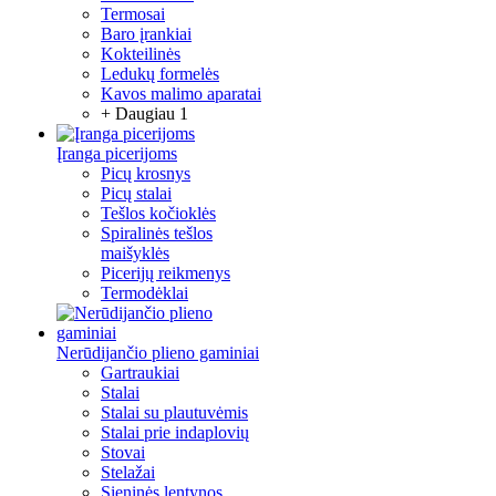
Termosai
Baro įrankiai
Kokteilinės
Ledukų formelės
Kavos malimo aparatai
+ Daugiau 1
Įranga picerijoms
Picų krosnys
Picų stalai
Tešlos kočioklės
Spiralinės tešlos
maišyklės
Picerijų reikmenys
Termodėklai
Nerūdijančio plieno gaminiai
Gartraukiai
Stalai
Stalai su plautuvėmis
Stalai prie indaplovių
Stovai
Stelažai
Sieninės lentynos