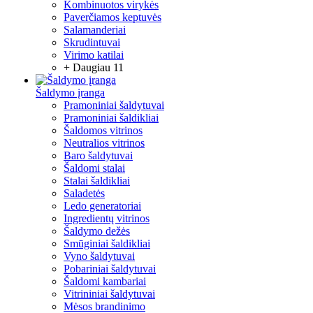
Kombinuotos virykės
Paverčiamos keptuvės
Salamanderiai
Skrudintuvai
Virimo katilai
+ Daugiau 11
Šaldymo įranga
Pramoniniai šaldytuvai
Pramoniniai šaldikliai
Šaldomos vitrinos
Neutralios vitrinos
Baro šaldytuvai
Šaldomi stalai
Stalai šaldikliai
Saladetės
Ledo generatoriai
Ingredientų vitrinos
Šaldymo dežės
Smūginiai šaldikliai
Vyno šaldytuvai
Pobariniai šaldytuvai
Šaldomi kambariai
Vitrininiai šaldytuvai
Mėsos brandinimo