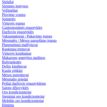
Stelažai
Sieninės lentynos
Vežimėliai
Plovimo vonios
Spintelės
Virtuvės įranga
Gastronominės pjaustyklės
Daržovių pjaustyklės
Vakuumatoriai / Pakavimo įranga
Mėsmalės / Mėsos paruošimo įranga
Planetariniai maišytuvai
Rankiniai trintuvai
Virtuvės kombainai
Makaronų gamybos mašinos
Bulviaskutės
Dešrų kimštuvai
Kaulų pjūklai
Mėsos purentuvai
Mėsmalių priedai
Peiliai daržovių pjaustyklėms
Salotų džiovyklės
Oro kondicionieriai
Sieniniai oro kondicionieriai
Mobilūs oro kondicionieriai
Higiena