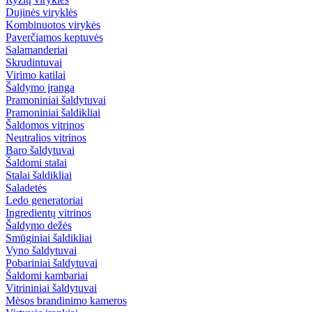
Dujinės viryklės
Kombinuotos virykės
Paverčiamos keptuvės
Salamanderiai
Skrudintuvai
Virimo katilai
Šaldymo įranga
Pramoniniai šaldytuvai
Pramoniniai šaldikliai
Šaldomos vitrinos
Neutralios vitrinos
Baro šaldytuvai
Šaldomi stalai
Stalai šaldikliai
Saladetės
Ledo generatoriai
Ingredientų vitrinos
Šaldymo dežės
Smūginiai šaldikliai
Vyno šaldytuvai
Pobariniai šaldytuvai
Šaldomi kambariai
Vitrininiai šaldytuvai
Mėsos brandinimo kameros