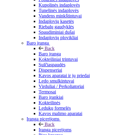
Kupolinės indaplovės
Tunelinės indaplovės
Vandens minkštintuvai
Indaplovių kasetės
Riebalų gaudyklės
Spaudiminiai dušai
Indaplovių plovikliai
Baro įranga
Back
Baro įranga
Kokteiliniai trintuvai
Sulčiaspaudės
Dispenseriai
Kavos aparatai ir jų priedai
Ledo smulkintuvai
Virduliai / Perkoliatoriai
Termosai
Baro įrankiai
Kokteilinės
Ledukų formelės
Kavos malimo aparatai
Įranga picerijoms
Back
Įranga picerijoms