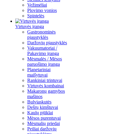
Vežimėliai
Plovimo vonios
Spintelės
Virtuvės įranga
Gastronominės
pjaustyklės
Daržovių pjaustyklės
Vakuumatoriai /
Pakavimo įranga
Mėsmalės / Mėsos
paruošimo įranga
Planetariniai
maišytuvai
Rankiniai trintuvai
Virtuvės kombainai
Makaronų gamybos
mašinos
Bulviaskutės
Dešrų kimštuvai
Kaulų pjūklai
Mėsos purentuvai
Mėsmalių priedai
Peiliai daržovių