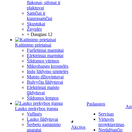
flakonai, sifonai ir
plaktuvai
Samčiai ir
kiaurasamčiai
Skustukai
Žnyplės
+ Daugiau 12
Kaitinimo prietaisai
Furšetiniai marmitai
Elektriniai marmitai
Šildomos vitrinos
Mikrobangų krosnelės
Indų šildymo spintelės
Maisto džiovintuvai
Bulvyčiu šildytuvai
Elektriniai maisto
šildytuvai
Šildomos lempos
Paslaugos
Ap
Lauko prekybos įranga
Vaflinės
Servisas
Lauko šildytuvai
Virtuvės
Šerbeto gaminimo
projektavimas
Akcijos
aparatai
Nerūdijančio