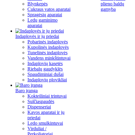
Blynkepės
plieno baldų
Cukraus vatos aparatai
gamyba
Spragėsių aparatai
Ledų gaminimo
aparatai
Indaplovės ir jų priedai
Pobarinės indaplovės
Kupolinės indaplovės
Tunelinės indaplovės
Vandens minkštintuvai
Indaplovių kasetės
Riebalų gaudyklės
Spaudiminiai dušai
Indaplovių plovikliai
Baro įranga
Kokteiliniai trintuvai
Sulčiaspaudės
Dispenseriai
Kavos aparatai ir jų
priedai
Ledo smulkintuvai
Virduliai /
Perkoliatoriai