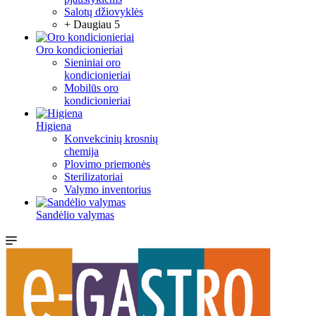
Salotų džiovyklės
+ Daugiau 5
Oro kondicionieriai
Sieniniai oro
kondicionieriai
Mobilūs oro
kondicionieriai
Higiena
Konvekcinių krosnių
chemija
Plovimo priemonės
Sterilizatoriai
Valymo inventorius
Sandėlio valymas