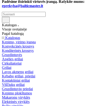
Padėsime išsirinkti virtuvės įrangą. Rašykite mums:
eprekyba@balticmaster.lt
Katalogas
Visoje svetainėje
Pagal katalogą
Katalogas
Kepimo, virimo įranga
Konvekcinės krosnys
Konditerinės krosnys
Gruzdintuvės
Anglies griliai
Cirkuliatoriai
Griliai
Lavos akmenų griliai
Kebabų griliai, priedai
Kontaktiniai griliai
Viščiukų griliai
Gruzdintuvių priedai
Kepimo plokštumos
Makaronų viryklės
Elektrinės viryklės
Ryžių viryklės