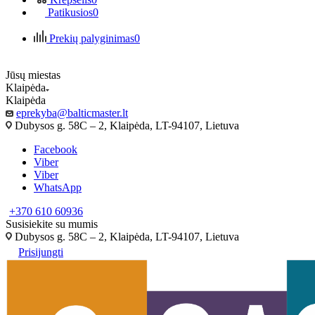
Patikusios
0
Prekių palyginimas
0
Jūsų miestas
Klaipėda
Klaipėda
eprekyba@balticmaster.lt
Dubysos g. 58C – 2, Klaipėda, LT-94107, Lietuva
Facebook
Viber
Viber
WhatsApp
+370 610 60936
Susisiekite su mumis
Dubysos g. 58C – 2, Klaipėda, LT-94107, Lietuva
Prisijungti