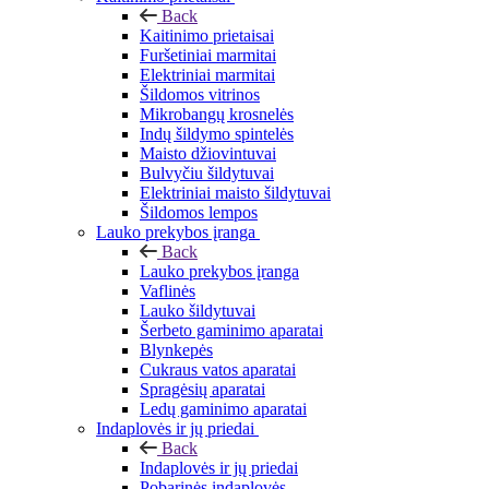
Back
Kaitinimo prietaisai
Furšetiniai marmitai
Elektriniai marmitai
Šildomos vitrinos
Mikrobangų krosnelės
Indų šildymo spintelės
Maisto džiovintuvai
Bulvyčiu šildytuvai
Elektriniai maisto šildytuvai
Šildomos lempos
Lauko prekybos įranga
Back
Lauko prekybos įranga
Vaflinės
Lauko šildytuvai
Šerbeto gaminimo aparatai
Blynkepės
Cukraus vatos aparatai
Spragėsių aparatai
Ledų gaminimo aparatai
Indaplovės ir jų priedai
Back
Indaplovės ir jų priedai
Pobarinės indaplovės