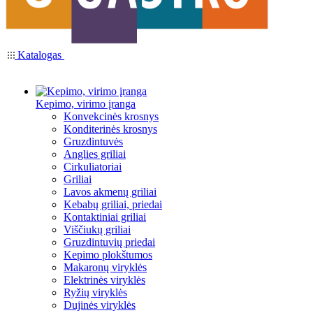
Katalogas
Kepimo, virimo įranga
Konvekcinės krosnys
Konditerinės krosnys
Gruzdintuvės
Anglies griliai
Cirkuliatoriai
Griliai
Lavos akmenų griliai
Kebabų griliai, priedai
Kontaktiniai griliai
Viščiukų griliai
Gruzdintuvių priedai
Kepimo plokštumos
Makaronų viryklės
Elektrinės viryklės
Ryžių viryklės
Dujinės viryklės