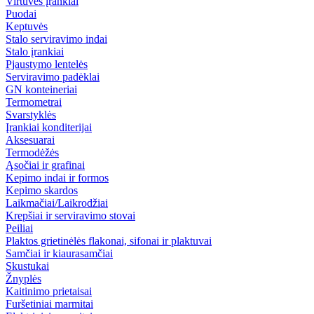
Virtuvės įrankiai
Puodai
Keptuvės
Stalo serviravimo indai
Stalo įrankiai
Pjaustymo lentelės
Serviravimo padėklai
GN konteineriai
Termometrai
Svarstyklės
Įrankiai konditerijai
Aksesuarai
Termodėžės
Ąsočiai ir grafinai
Kepimo indai ir formos
Kepimo skardos
Laikmačiai/Laikrodžiai
Krepšiai ir serviravimo stovai
Peiliai
Plaktos grietinėlės flakonai, sifonai ir plaktuvai
Samčiai ir kiaurasamčiai
Skustukai
Žnyplės
Kaitinimo prietaisai
Furšetiniai marmitai