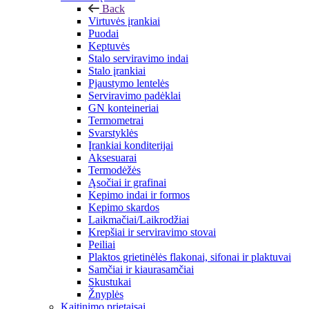
Back
Virtuvės įrankiai
Puodai
Keptuvės
Stalo serviravimo indai
Stalo įrankiai
Pjaustymo lentelės
Serviravimo padėklai
GN konteineriai
Termometrai
Svarstyklės
Įrankiai konditerijai
Aksesuarai
Termodėžės
Ąsočiai ir grafinai
Kepimo indai ir formos
Kepimo skardos
Laikmačiai/Laikrodžiai
Krepšiai ir serviravimo stovai
Peiliai
Plaktos grietinėlės flakonai, sifonai ir plaktuvai
Samčiai ir kiaurasamčiai
Skustukai
Žnyplės
Kaitinimo prietaisai