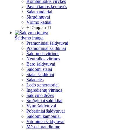
Kombinuotos virykės
Paverčiamos keptuvės
Salamanderiai
Skrudintuvai
Virimo katilai
+ Daugiau 11
Šaldymo įranga
Pramoniniai šaldytuvai
Pramoniniai šaldikliai
Šaldomos vitrinos
Neutralios vitrinos
Baro šaldytuvai
Šaldomi stalai
Stalai šaldikliai
Saladetės
Ledo generatoriai
Ingredientų vitrinos
Šaldymo dežės
Smūginiai šaldikliai
Vyno šaldytuvai
Pobariniai šaldytuvai
Šaldomi kambariai
Vitrininiai šaldytuvai
Mėsos brandinimo