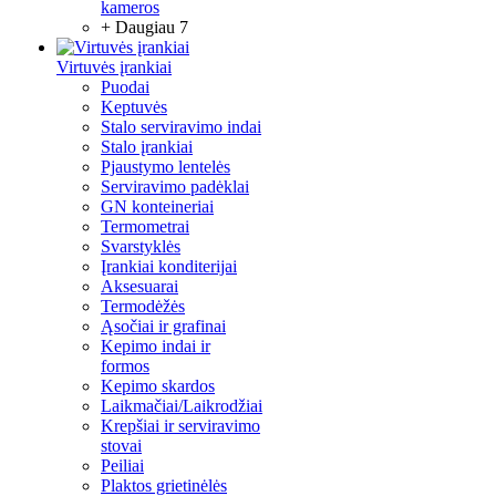
kameros
+ Daugiau 7
Virtuvės įrankiai
Puodai
Keptuvės
Stalo serviravimo indai
Stalo įrankiai
Pjaustymo lentelės
Serviravimo padėklai
GN konteineriai
Termometrai
Svarstyklės
Įrankiai konditerijai
Aksesuarai
Termodėžės
Ąsočiai ir grafinai
Kepimo indai ir
formos
Kepimo skardos
Laikmačiai/Laikrodžiai
Krepšiai ir serviravimo
stovai
Peiliai
Plaktos grietinėlės