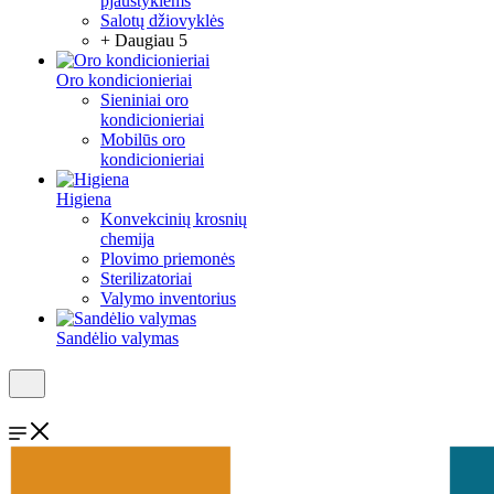
pjaustyklėms
Salotų džiovyklės
+ Daugiau 5
Oro kondicionieriai
Sieniniai oro
kondicionieriai
Mobilūs oro
kondicionieriai
Higiena
Konvekcinių krosnių
chemija
Plovimo priemonės
Sterilizatoriai
Valymo inventorius
Sandėlio valymas