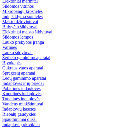
Elektriniai marmitai
Šildomos vitrinos
Mikrobangų krosnelės
Indų šildymo spintelės
Maisto džiovintuvai
Bulvyčiu šildytuvai
Elektriniai maisto šildytuvai
Šildomos lempos
Lauko prekybos įranga
Vaflinės
Lauko šildytuvai
Šerbeto gaminimo aparatai
Blynkepės
Cukraus vatos aparatai
Spragėsių aparatai
Ledų gaminimo aparatai
Indaplovės ir jų priedai
Pobarinės indaplovės
Kupolinės indaplovės
Tunelinės indaplovės
Vandens minkštintuvai
Indaplovių kasetės
Riebalų gaudyklės
Spaudiminiai dušai
Indaplovių plovikliai