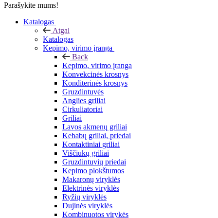
Parašykite mums!
Katalogas
Atgal
Katalogas
Kepimo, virimo įranga
Back
Kepimo, virimo įranga
Konvekcinės krosnys
Konditerinės krosnys
Gruzdintuvės
Anglies griliai
Cirkuliatoriai
Griliai
Lavos akmenų griliai
Kebabų griliai, priedai
Kontaktiniai griliai
Viščiukų griliai
Gruzdintuvių priedai
Kepimo plokštumos
Makaronų viryklės
Elektrinės viryklės
Ryžių viryklės
Dujinės viryklės
Kombinuotos virykės