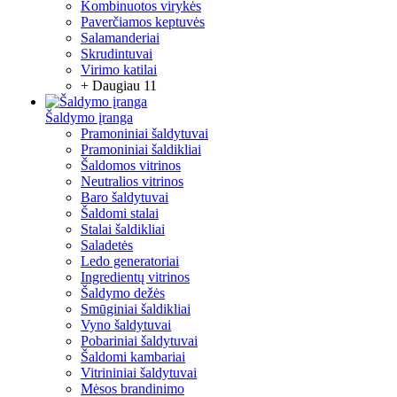
Kombinuotos virykės
Paverčiamos keptuvės
Salamanderiai
Skrudintuvai
Virimo katilai
+ Daugiau 11
Šaldymo įranga
Pramoniniai šaldytuvai
Pramoniniai šaldikliai
Šaldomos vitrinos
Neutralios vitrinos
Baro šaldytuvai
Šaldomi stalai
Stalai šaldikliai
Saladetės
Ledo generatoriai
Ingredientų vitrinos
Šaldymo dežės
Smūginiai šaldikliai
Vyno šaldytuvai
Pobariniai šaldytuvai
Šaldomi kambariai
Vitrininiai šaldytuvai
Mėsos brandinimo