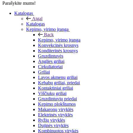
Parašykite mums!
Katalogas
Atgal
Katalogas
Kepimo, virimo įranga
Back
Kepimo, virimo įranga
Konvekcinės krosnys
Konditerinės krosnys
Gruzdintuvės
Anglies griliai
Cirkuliatoriai
Griliai
Lavos akmenų griliai
Kebabų griliai, priedai
Kontaktiniai griliai
Viščiukų griliai
Gruzdintuvių priedai
Kepimo plokštumos
Makaronų viryklės
Elektrinės viryklės
Ryžių viryklės
Dujinės viryklės
Kombinuotos virykės