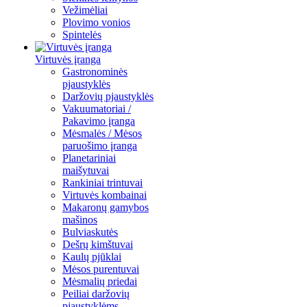
Vežimėliai
Plovimo vonios
Spintelės
Virtuvės įranga
Gastronominės
pjaustyklės
Daržovių pjaustyklės
Vakuumatoriai /
Pakavimo įranga
Mėsmalės / Mėsos
paruošimo įranga
Planetariniai
maišytuvai
Rankiniai trintuvai
Virtuvės kombainai
Makaronų gamybos
mašinos
Bulviaskutės
Dešrų kimštuvai
Kaulų pjūklai
Mėsos purentuvai
Mėsmalių priedai
Peiliai daržovių
pjaustyklėms