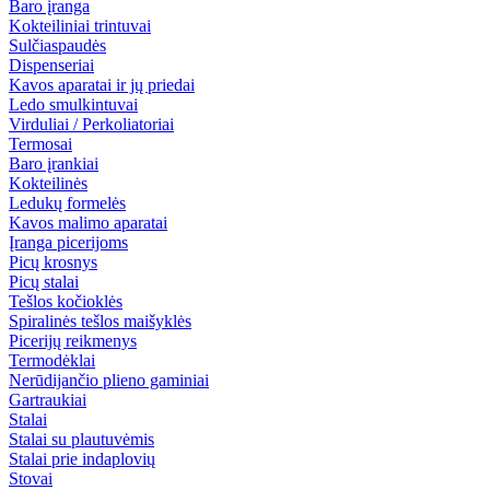
Baro įranga
Kokteiliniai trintuvai
Sulčiaspaudės
Dispenseriai
Kavos aparatai ir jų priedai
Ledo smulkintuvai
Virduliai / Perkoliatoriai
Termosai
Baro įrankiai
Kokteilinės
Ledukų formelės
Kavos malimo aparatai
Įranga picerijoms
Picų krosnys
Picų stalai
Tešlos kočioklės
Spiralinės tešlos maišyklės
Picerijų reikmenys
Termodėklai
Nerūdijančio plieno gaminiai
Gartraukiai
Stalai
Stalai su plautuvėmis
Stalai prie indaplovių
Stovai