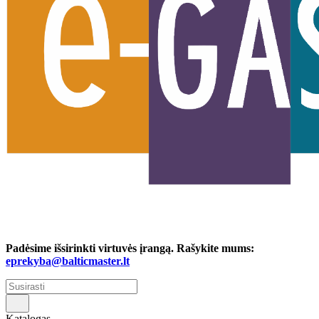
Padėsime išsirinkti virtuvės įrangą. Rašykite mums:
eprekyba@balticmaster.lt
Katalogas