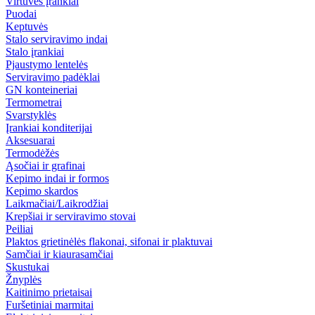
Virtuvės įrankiai
Puodai
Keptuvės
Stalo serviravimo indai
Stalo įrankiai
Pjaustymo lentelės
Serviravimo padėklai
GN konteineriai
Termometrai
Svarstyklės
Įrankiai konditerijai
Aksesuarai
Termodėžės
Ąsočiai ir grafinai
Kepimo indai ir formos
Kepimo skardos
Laikmačiai/Laikrodžiai
Krepšiai ir serviravimo stovai
Peiliai
Plaktos grietinėlės flakonai, sifonai ir plaktuvai
Samčiai ir kiaurasamčiai
Skustukai
Žnyplės
Kaitinimo prietaisai
Furšetiniai marmitai