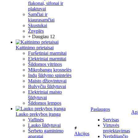
flakonai, sifonai ir
plaktuvai
Samčiai ir
kiaurasamčiai
Skustukai
Žnyplės
+ Daugiau 12
Kaitinimo prietaisai
Furšetiniai marmitai
Elektriniai marmitai
Šildomos vitrinos
Mikrobangų krosnelės
Indų šildymo spintelės
Maisto džiovintuvai
Bulvyčiu šildytuvai
Elektriniai maisto
šildytuvai
Šildomos lempos
Paslaugos
Ap
Lauko prekybos įranga
Vaflinės
Servisas
Lauko šildytuvai
Virtuvės
Šerbeto gaminimo
projektavimas
Akcijos
aparatai
Nerūdijančio