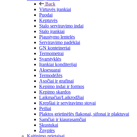
Back
Virtuvės įrankiai
Puodai
Keptuvės
Stalo serviravimo indai
Stalo įrankiai
Pjaustymo lentelės
Serviravimo padėklai
GN konteineriai
Termometrai
Svarstyklės
Įrankiai konditerijai
Aksesuarai
Termodėžės
Ąsočiai ir grafinai
Kepimo indai ir formos
Kepimo skardos
Laikmačiai/Laikrodžiai
Krepšiai ir serviravimo stovai
Peiliai
Plaktos grietinėlės flakonai, sifonai ir plaktuvai
Samčiai ir kiaurasamčiai
Skustukai
Žnyplės
Kaitinimo prietaisai