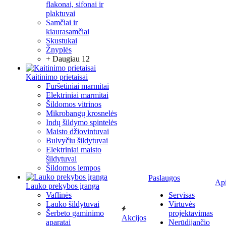
flakonai, sifonai ir
plaktuvai
Samčiai ir
kiaurasamčiai
Skustukai
Žnyplės
+ Daugiau 12
Kaitinimo prietaisai
Furšetiniai marmitai
Elektriniai marmitai
Šildomos vitrinos
Mikrobangų krosnelės
Indų šildymo spintelės
Maisto džiovintuvai
Bulvyčiu šildytuvai
Elektriniai maisto
šildytuvai
Šildomos lempos
Paslaugos
Ap
Lauko prekybos įranga
Vaflinės
Servisas
Lauko šildytuvai
Virtuvės
Šerbeto gaminimo
projektavimas
Akcijos
aparatai
Nerūdijančio