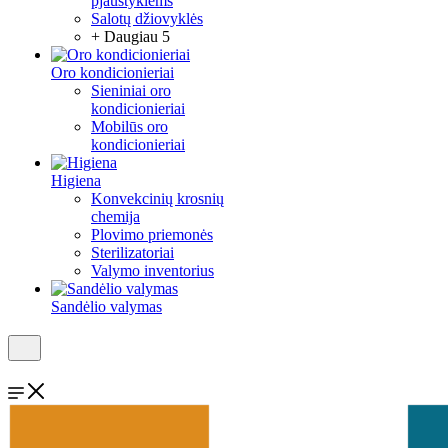
pjaustyklėms
Salotų džiovyklės
+ Daugiau 5
Oro kondicionieriai
Sieniniai oro
kondicionieriai
Mobilūs oro
kondicionieriai
Higiena
Konvekcinių krosnių
chemija
Plovimo priemonės
Sterilizatoriai
Valymo inventorius
Sandėlio valymas