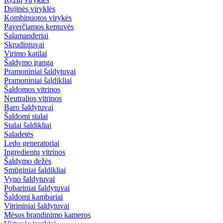
Dujinės viryklės
Kombinuotos virykės
Paverčiamos keptuvės
Salamanderiai
Skrudintuvai
Virimo katilai
Šaldymo įranga
Pramoniniai šaldytuvai
Pramoniniai šaldikliai
Šaldomos vitrinos
Neutralios vitrinos
Baro šaldytuvai
Šaldomi stalai
Stalai šaldikliai
Saladetės
Ledo generatoriai
Ingredientų vitrinos
Šaldymo dežės
Smūginiai šaldikliai
Vyno šaldytuvai
Pobariniai šaldytuvai
Šaldomi kambariai
Vitrininiai šaldytuvai
Mėsos brandinimo kameros