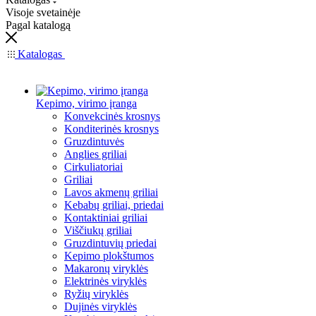
Visoje svetainėje
Pagal katalogą
Katalogas
Kepimo, virimo įranga
Konvekcinės krosnys
Konditerinės krosnys
Gruzdintuvės
Anglies griliai
Cirkuliatoriai
Griliai
Lavos akmenų griliai
Kebabų griliai, priedai
Kontaktiniai griliai
Viščiukų griliai
Gruzdintuvių priedai
Kepimo plokštumos
Makaronų viryklės
Elektrinės viryklės
Ryžių viryklės
Dujinės viryklės