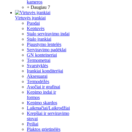
kameros
+ Daugiau 7
Virtuvės įrankiai
Puodai
Keptuvės
Stalo serviravimo indai
Stalo įrankiai
Pjaustymo lentelės
Serviravimo padėklai
GN konteineriai
Termometrai
Svarstyklės
Įrankiai konditerijai
Aksesuarai
Termodėžės
Ąsočiai ir grafinai
Kepimo indai ir
formos
Kepimo skardos
Laikmačiai/Laikrodžiai
Krepšiai ir serviravimo
stovai
Peiliai
Plaktos grietinėlės