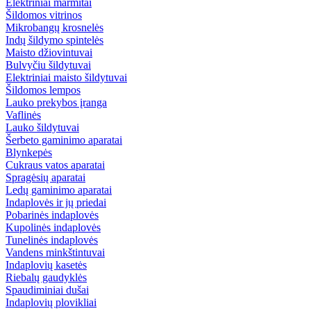
Elektriniai marmitai
Šildomos vitrinos
Mikrobangų krosnelės
Indų šildymo spintelės
Maisto džiovintuvai
Bulvyčiu šildytuvai
Elektriniai maisto šildytuvai
Šildomos lempos
Lauko prekybos įranga
Vaflinės
Lauko šildytuvai
Šerbeto gaminimo aparatai
Blynkepės
Cukraus vatos aparatai
Spragėsių aparatai
Ledų gaminimo aparatai
Indaplovės ir jų priedai
Pobarinės indaplovės
Kupolinės indaplovės
Tunelinės indaplovės
Vandens minkštintuvai
Indaplovių kasetės
Riebalų gaudyklės
Spaudiminiai dušai
Indaplovių plovikliai