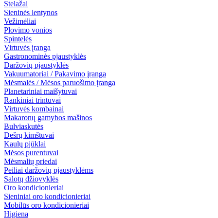
Stelažai
Sieninės lentynos
Vežimėliai
Plovimo vonios
Spintelės
Virtuvės įranga
Gastronominės pjaustyklės
Daržovių pjaustyklės
Vakuumatoriai / Pakavimo įranga
Mėsmalės / Mėsos paruošimo įranga
Planetariniai maišytuvai
Rankiniai trintuvai
Virtuvės kombainai
Makaronų gamybos mašinos
Bulviaskutės
Dešrų kimštuvai
Kaulų pjūklai
Mėsos purentuvai
Mėsmalių priedai
Peiliai daržovių pjaustyklėms
Salotų džiovyklės
Oro kondicionieriai
Sieniniai oro kondicionieriai
Mobilūs oro kondicionieriai
Higiena