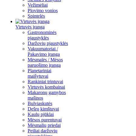
Vežimėliai
Plovimo vonios
Spintelės
Virtuvės įranga
Gastronominės
pjaustyklės
Daržovių pjaustyklės
Vakuumatoriai /
Pakavimo įranga
Mėsmalės / Mėsos
paruošimo įranga
Planetariniai
maišytuvai
Rankiniai trintuvai
Virtuvės kombainai
Makaronų gamybos
mašinos
Bulviaskutės
Dešrų kimštuvai
Kaulų pjūklai
Mėsos purentuvai
Mėsmalių priedai
Peiliai daržovių