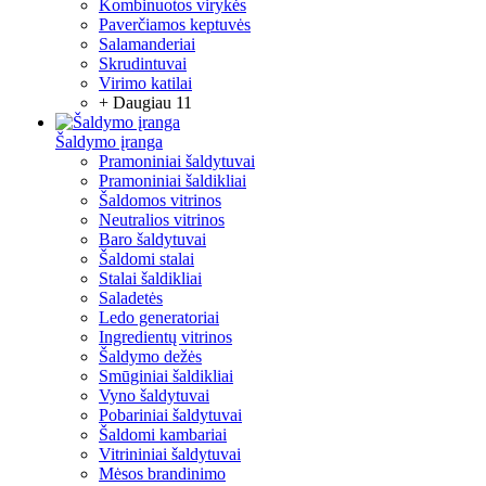
Kombinuotos virykės
Paverčiamos keptuvės
Salamanderiai
Skrudintuvai
Virimo katilai
+ Daugiau 11
Šaldymo įranga
Pramoniniai šaldytuvai
Pramoniniai šaldikliai
Šaldomos vitrinos
Neutralios vitrinos
Baro šaldytuvai
Šaldomi stalai
Stalai šaldikliai
Saladetės
Ledo generatoriai
Ingredientų vitrinos
Šaldymo dežės
Smūginiai šaldikliai
Vyno šaldytuvai
Pobariniai šaldytuvai
Šaldomi kambariai
Vitrininiai šaldytuvai
Mėsos brandinimo