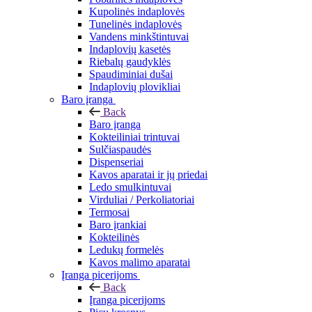
Kupolinės indaplovės
Tunelinės indaplovės
Vandens minkštintuvai
Indaplovių kasetės
Riebalų gaudyklės
Spaudiminiai dušai
Indaplovių plovikliai
Baro įranga
Back
Baro įranga
Kokteiliniai trintuvai
Sulčiaspaudės
Dispenseriai
Kavos aparatai ir jų priedai
Ledo smulkintuvai
Virduliai / Perkoliatoriai
Termosai
Baro įrankiai
Kokteilinės
Ledukų formelės
Kavos malimo aparatai
Įranga picerijoms
Back
Įranga picerijoms