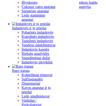
Blynkepės
plieno baldų
Cukraus vatos aparatai
gamyba
Spragėsių aparatai
Ledų gaminimo
aparatai
Indaplovės ir jų priedai
Pobarinės indaplovės
Kupolinės indaplovės
Tunelinės indaplovės
Vandens minkštintuvai
Indaplovių kasetės
Riebalų gaudyklės
Spaudiminiai dušai
Indaplovių plovikliai
Baro įranga
Kokteiliniai trintuvai
Sulčiaspaudės
Dispenseriai
Kavos aparatai ir jų
priedai
Ledo smulkintuvai
Virduliai /
Perkoliatoriai