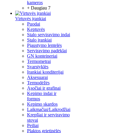
kameros
+ Daugiau 7
Virtuvės įrankiai
Puodai
Keptuvės
Stalo serviravimo indai
Stalo įrankiai
Pjaustymo lentelės
Serviravimo padėklai
GN konteineriai
Termometrai
Svarstyklės
Įrankiai konditerijai
Aksesuarai
Termodėžės
Ąsočiai ir grafinai
Kepimo indai ir
formos
Kepimo skardos
Laikmačiai/Laikrodžiai
Krepšiai ir serviravimo
stovai
Peiliai
Plaktos grietinėlės