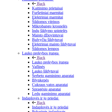
Back
Kaitinimo prietaisai
Furšetiniai marmitai
Elektriniai marmitai
Šildomos vitrinos
Mikrobangų krosnelės
Indų šildymo spintelės
Maisto džiovintuvai
Bulvyčiu šildytuvai
Elektriniai maisto šildytuvai
Šildomos lempos
Lauko prekybos įranga
Back
Lauko prekybos įranga
Vaflinės
Lauko šildytuvai
Šerbeto gaminimo aparatai
Blynkepės
Cukraus vatos aparatai
Spragėsių aparatai
Ledų gaminimo aparatai
Indaplovės ir jų priedai
Back
Indaplovės ir jų priedai
Pobarinės indaplovės