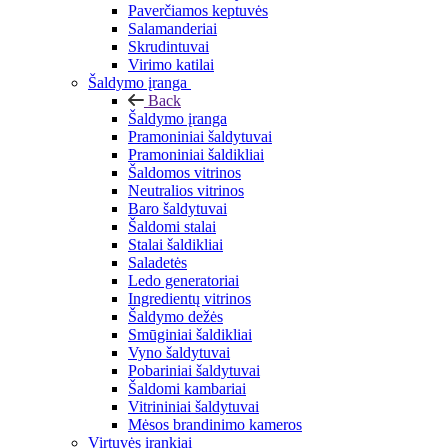
Paverčiamos keptuvės
Salamanderiai
Skrudintuvai
Virimo katilai
Šaldymo įranga
Back
Šaldymo įranga
Pramoniniai šaldytuvai
Pramoniniai šaldikliai
Šaldomos vitrinos
Neutralios vitrinos
Baro šaldytuvai
Šaldomi stalai
Stalai šaldikliai
Saladetės
Ledo generatoriai
Ingredientų vitrinos
Šaldymo dežės
Smūginiai šaldikliai
Vyno šaldytuvai
Pobariniai šaldytuvai
Šaldomi kambariai
Vitrininiai šaldytuvai
Mėsos brandinimo kameros
Virtuvės įrankiai