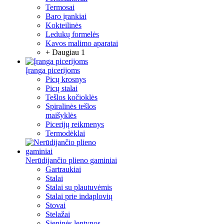
Termosai
Baro įrankiai
Kokteilinės
Ledukų formelės
Kavos malimo aparatai
+ Daugiau 1
Įranga picerijoms
Picų krosnys
Picų stalai
Tešlos kočioklės
Spiralinės tešlos
maišyklės
Picerijų reikmenys
Termodėklai
Nerūdijančio plieno gaminiai
Gartraukiai
Stalai
Stalai su plautuvėmis
Stalai prie indaplovių
Stovai
Stelažai
Sieninės lentynos