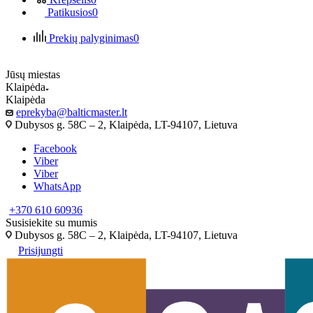
Patikusios
0
Prekių palyginimas
0
Jūsų miestas
Klaipėda
Klaipėda
eprekyba@balticmaster.lt
Dubysos g. 58C – 2, Klaipėda, LT-94107, Lietuva
Facebook
Viber
Viber
WhatsApp
+370 610 60936
Susisiekite su mumis
Dubysos g. 58C – 2, Klaipėda, LT-94107, Lietuva
Prisijungti