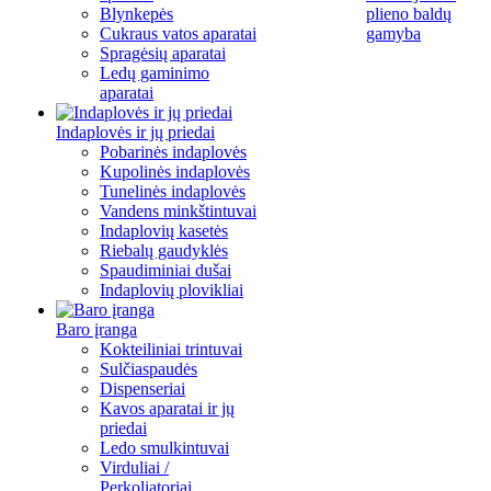
Blynkepės
plieno baldų
Cukraus vatos aparatai
gamyba
Spragėsių aparatai
Ledų gaminimo
aparatai
Indaplovės ir jų priedai
Pobarinės indaplovės
Kupolinės indaplovės
Tunelinės indaplovės
Vandens minkštintuvai
Indaplovių kasetės
Riebalų gaudyklės
Spaudiminiai dušai
Indaplovių plovikliai
Baro įranga
Kokteiliniai trintuvai
Sulčiaspaudės
Dispenseriai
Kavos aparatai ir jų
priedai
Ledo smulkintuvai
Virduliai /
Perkoliatoriai