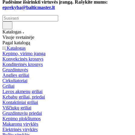
Padėsime išsirinkti virtuvės įrangą. Rašykite mums:
eprekyba@balticmaster.lt
Katalogas
Visoje svetainėje
Pagal katalogą
Katalogas
Kepimo, virimo įranga
Konvekcinės krosnys
Konditerinės krosnys
Gruzdintuvės
Anglies griliai
Cirkuliatoriai
Griliai
Lavos akmenų griliai
Kebabų griliai, priedai
Kontaktiniai griliai
Viščiukų griliai
Gruzdintuvių priedai
Kepimo plokštumos
Makaronų viryklės
Elektrinės viryklės
Ryžių viryklės