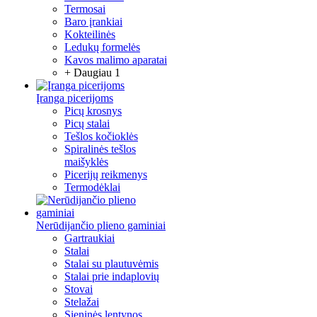
Termosai
Baro įrankiai
Kokteilinės
Ledukų formelės
Kavos malimo aparatai
+ Daugiau 1
Įranga picerijoms
Picų krosnys
Picų stalai
Tešlos kočioklės
Spiralinės tešlos
maišyklės
Picerijų reikmenys
Termodėklai
Nerūdijančio plieno gaminiai
Gartraukiai
Stalai
Stalai su plautuvėmis
Stalai prie indaplovių
Stovai
Stelažai
Sieninės lentynos