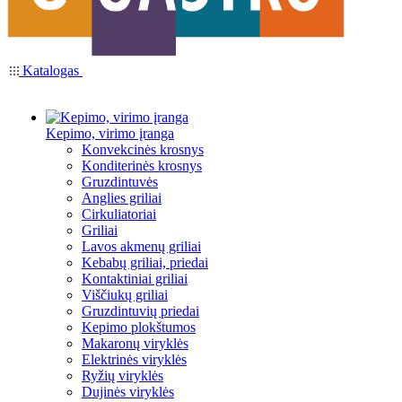
Katalogas
Kepimo, virimo įranga
Konvekcinės krosnys
Konditerinės krosnys
Gruzdintuvės
Anglies griliai
Cirkuliatoriai
Griliai
Lavos akmenų griliai
Kebabų griliai, priedai
Kontaktiniai griliai
Viščiukų griliai
Gruzdintuvių priedai
Kepimo plokštumos
Makaronų viryklės
Elektrinės viryklės
Ryžių viryklės
Dujinės viryklės