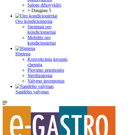
Salotų džiovyklės
+ Daugiau 5
Oro kondicionieriai
Sieniniai oro
kondicionieriai
Mobilūs oro
kondicionieriai
Higiena
Konvekcinių krosnių
chemija
Plovimo priemonės
Sterilizatoriai
Valymo inventorius
Sandėlio valymas