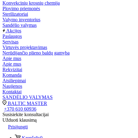
Konvekcinių krosnių chemija
Plovimo priemonės
Sterilizatoriai
Valymo inventorius
Sandėlio valymas
Akcijos
Paslaugos
Servisas
Virtuvės projektavimas
Nerūdijančio plieno baldų gamyba
Apie mus
Apie mus
Rekvizitai
Komanda
Atsiliepimai
Naujienos
Kontaktai
SANDĖLIO VALYMAS
BALTIC MASTER
+370 610 60936
Susisiekite konsultacijai
Užduoti klausimą
Prisijungti
Krepšelis
0