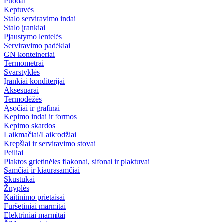
Puodai
Keptuvės
Stalo serviravimo indai
Stalo įrankiai
Pjaustymo lentelės
Serviravimo padėklai
GN konteineriai
Termometrai
Svarstyklės
Įrankiai konditerijai
Aksesuarai
Termodėžės
Ąsočiai ir grafinai
Kepimo indai ir formos
Kepimo skardos
Laikmačiai/Laikrodžiai
Krepšiai ir serviravimo stovai
Peiliai
Plaktos grietinėlės flakonai, sifonai ir plaktuvai
Samčiai ir kiaurasamčiai
Skustukai
Žnyplės
Kaitinimo prietaisai
Furšetiniai marmitai
Elektriniai marmitai