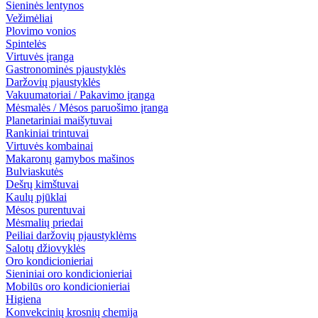
Sieninės lentynos
Vežimėliai
Plovimo vonios
Spintelės
Virtuvės įranga
Gastronominės pjaustyklės
Daržovių pjaustyklės
Vakuumatoriai / Pakavimo įranga
Mėsmalės / Mėsos paruošimo įranga
Planetariniai maišytuvai
Rankiniai trintuvai
Virtuvės kombainai
Makaronų gamybos mašinos
Bulviaskutės
Dešrų kimštuvai
Kaulų pjūklai
Mėsos purentuvai
Mėsmalių priedai
Peiliai daržovių pjaustyklėms
Salotų džiovyklės
Oro kondicionieriai
Sieniniai oro kondicionieriai
Mobilūs oro kondicionieriai
Higiena
Konvekcinių krosnių chemija