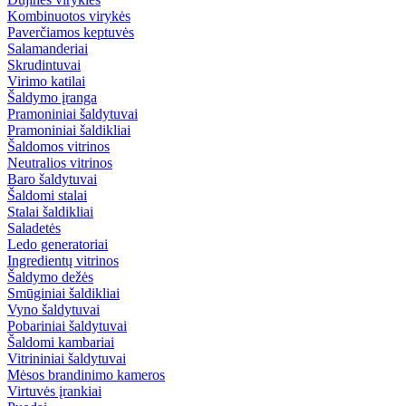
Kombinuotos virykės
Paverčiamos keptuvės
Salamanderiai
Skrudintuvai
Virimo katilai
Šaldymo įranga
Pramoniniai šaldytuvai
Pramoniniai šaldikliai
Šaldomos vitrinos
Neutralios vitrinos
Baro šaldytuvai
Šaldomi stalai
Stalai šaldikliai
Saladetės
Ledo generatoriai
Ingredientų vitrinos
Šaldymo dežės
Smūginiai šaldikliai
Vyno šaldytuvai
Pobariniai šaldytuvai
Šaldomi kambariai
Vitrininiai šaldytuvai
Mėsos brandinimo kameros
Virtuvės įrankiai