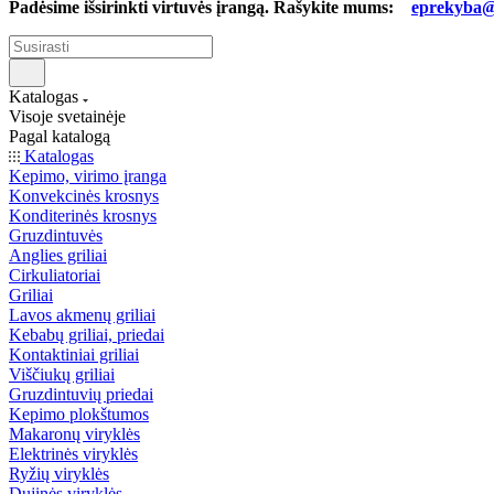
Padėsime išsirinkti virtuvės įrangą. Rašykite mums:
eprekyba@b
Katalogas
Visoje svetainėje
Pagal katalogą
Katalogas
Kepimo, virimo įranga
Konvekcinės krosnys
Konditerinės krosnys
Gruzdintuvės
Anglies griliai
Cirkuliatoriai
Griliai
Lavos akmenų griliai
Kebabų griliai, priedai
Kontaktiniai griliai
Viščiukų griliai
Gruzdintuvių priedai
Kepimo plokštumos
Makaronų viryklės
Elektrinės viryklės
Ryžių viryklės
Dujinės viryklės