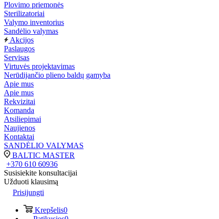
Plovimo priemonės
Sterilizatoriai
Valymo inventorius
Sandėlio valymas
Akcijos
Paslaugos
Servisas
Virtuvės projektavimas
Nerūdijančio plieno baldų gamyba
Apie mus
Apie mus
Rekvizitai
Komanda
Atsiliepimai
Naujienos
Kontaktai
SANDĖLIO VALYMAS
BALTIC MASTER
+370 610 60936
Susisiekite konsultacijai
Užduoti klausimą
Prisijungti
Krepšelis
0
Patikusios
0