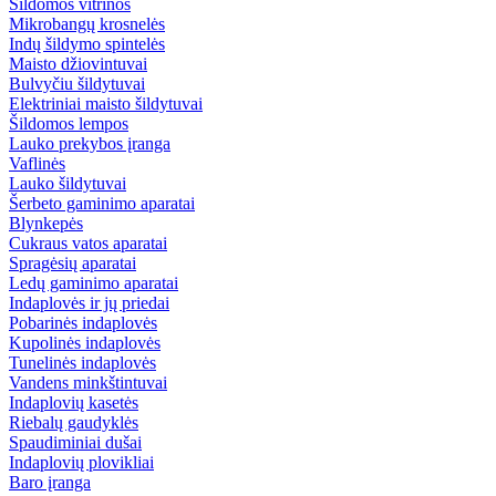
Šildomos vitrinos
Mikrobangų krosnelės
Indų šildymo spintelės
Maisto džiovintuvai
Bulvyčiu šildytuvai
Elektriniai maisto šildytuvai
Šildomos lempos
Lauko prekybos įranga
Vaflinės
Lauko šildytuvai
Šerbeto gaminimo aparatai
Blynkepės
Cukraus vatos aparatai
Spragėsių aparatai
Ledų gaminimo aparatai
Indaplovės ir jų priedai
Pobarinės indaplovės
Kupolinės indaplovės
Tunelinės indaplovės
Vandens minkštintuvai
Indaplovių kasetės
Riebalų gaudyklės
Spaudiminiai dušai
Indaplovių plovikliai
Baro įranga