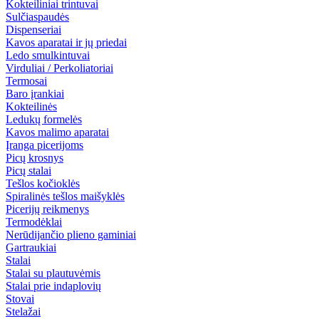
Kokteiliniai trintuvai
Sulčiaspaudės
Dispenseriai
Kavos aparatai ir jų priedai
Ledo smulkintuvai
Virduliai / Perkoliatoriai
Termosai
Baro įrankiai
Kokteilinės
Ledukų formelės
Kavos malimo aparatai
Įranga picerijoms
Picų krosnys
Picų stalai
Tešlos kočioklės
Spiralinės tešlos maišyklės
Picerijų reikmenys
Termodėklai
Nerūdijančio plieno gaminiai
Gartraukiai
Stalai
Stalai su plautuvėmis
Stalai prie indaplovių
Stovai
Stelažai