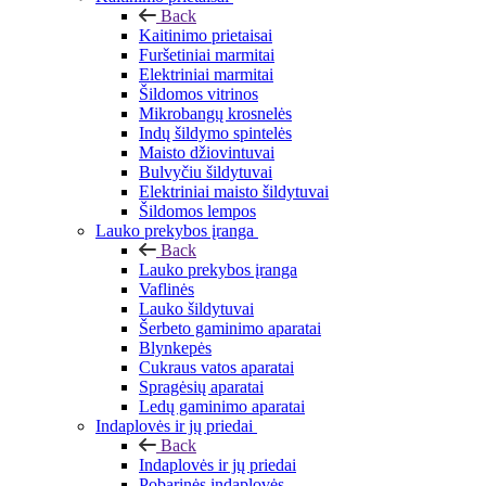
Back
Kaitinimo prietaisai
Furšetiniai marmitai
Elektriniai marmitai
Šildomos vitrinos
Mikrobangų krosnelės
Indų šildymo spintelės
Maisto džiovintuvai
Bulvyčiu šildytuvai
Elektriniai maisto šildytuvai
Šildomos lempos
Lauko prekybos įranga
Back
Lauko prekybos įranga
Vaflinės
Lauko šildytuvai
Šerbeto gaminimo aparatai
Blynkepės
Cukraus vatos aparatai
Spragėsių aparatai
Ledų gaminimo aparatai
Indaplovės ir jų priedai
Back
Indaplovės ir jų priedai
Pobarinės indaplovės