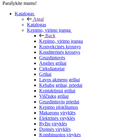
Parašykite mums!
Katalogas
Atgal
Katalogas
Kepimo, virimo įranga
Back
Kepimo, virimo įranga
Konvekcinės krosnys
Konditerinės krosnys
Gruzdintuvės
Anglies griliai
Cirkuliatoriai
Griliai
Lavos akmenų griliai
Kebabų griliai, priedai
Kontaktiniai griliai
Viščiukų griliai
Gruzdintuvių priedai
Kepimo plokštumos
Makaronų viryklės
Elektrinės viryklės
Ryžių viryklės
Dujinės viryklės
Kombinuotos virykės