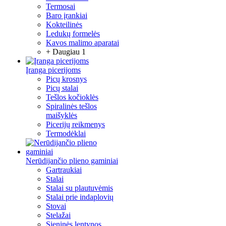
Termosai
Baro įrankiai
Kokteilinės
Ledukų formelės
Kavos malimo aparatai
+ Daugiau 1
Įranga picerijoms
Picų krosnys
Picų stalai
Tešlos kočioklės
Spiralinės tešlos
maišyklės
Picerijų reikmenys
Termodėklai
Nerūdijančio plieno gaminiai
Gartraukiai
Stalai
Stalai su plautuvėmis
Stalai prie indaplovių
Stovai
Stelažai
Sieninės lentynos