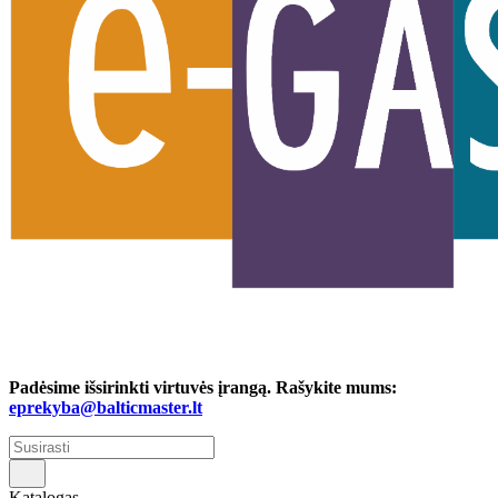
Padėsime išsirinkti virtuvės įrangą. Rašykite mums:
eprekyba@balticmaster.lt
Katalogas