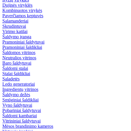
Dujinės viryklės
Kombinuotos virykės
Paverčiamos keptuvės
Salamanderiai
Skrudintuvai
Virimo katilai
Šaldymo įranga
Pramoniniai šaldytuvai
Pramoniniai šaldikliai
Šaldomos vitrinos
Neutralios vitrinos
Baro šaldytuvai
Šaldomi stalai
Stalai šaldikliai
Saladetės
Ledo generatoriai
Ingredientų vitrinos
Šaldymo dežės
Smūginiai šaldikliai
Vyno šaldytuvai
Pobariniai šaldytuvai
Šaldomi kambariai
Vitrininiai šaldytuvai
Mėsos brandinimo kameros