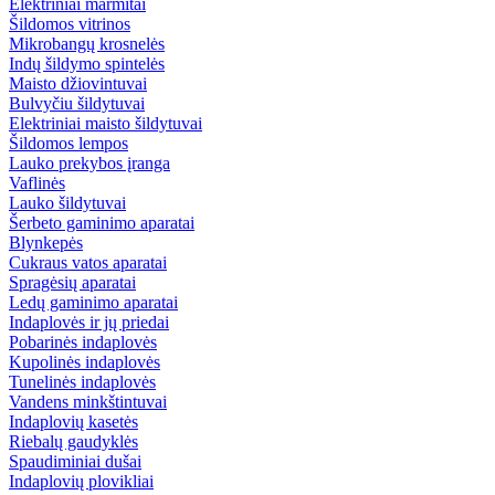
Elektriniai marmitai
Šildomos vitrinos
Mikrobangų krosnelės
Indų šildymo spintelės
Maisto džiovintuvai
Bulvyčiu šildytuvai
Elektriniai maisto šildytuvai
Šildomos lempos
Lauko prekybos įranga
Vaflinės
Lauko šildytuvai
Šerbeto gaminimo aparatai
Blynkepės
Cukraus vatos aparatai
Spragėsių aparatai
Ledų gaminimo aparatai
Indaplovės ir jų priedai
Pobarinės indaplovės
Kupolinės indaplovės
Tunelinės indaplovės
Vandens minkštintuvai
Indaplovių kasetės
Riebalų gaudyklės
Spaudiminiai dušai
Indaplovių plovikliai