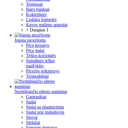
Termosai
Baro įrankiai
Kokteilinės
Ledukų formelės
Kavos malimo aparatai
+ Daugiau 1
Įranga picerijoms
Picų krosnys
Picų stalai
Tešlos kočioklės
Spiralinės tešlos
maišyklės
Picerijų reikmenys
Termodėklai
Nerūdijančio plieno gaminiai
Gartraukiai
Stalai
Stalai su plautuvėmis
Stalai prie indaplovių
Stovai
Stelažai
Sieninės lentynos