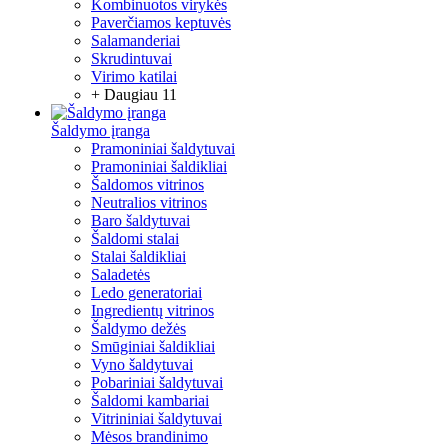
Kombinuotos virykės
Paverčiamos keptuvės
Salamanderiai
Skrudintuvai
Virimo katilai
+ Daugiau 11
Šaldymo įranga
Pramoniniai šaldytuvai
Pramoniniai šaldikliai
Šaldomos vitrinos
Neutralios vitrinos
Baro šaldytuvai
Šaldomi stalai
Stalai šaldikliai
Saladetės
Ledo generatoriai
Ingredientų vitrinos
Šaldymo dežės
Smūginiai šaldikliai
Vyno šaldytuvai
Pobariniai šaldytuvai
Šaldomi kambariai
Vitrininiai šaldytuvai
Mėsos brandinimo