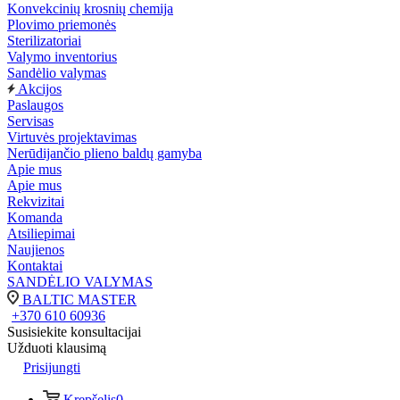
Konvekcinių krosnių chemija
Plovimo priemonės
Sterilizatoriai
Valymo inventorius
Sandėlio valymas
Akcijos
Paslaugos
Servisas
Virtuvės projektavimas
Nerūdijančio plieno baldų gamyba
Apie mus
Apie mus
Rekvizitai
Komanda
Atsiliepimai
Naujienos
Kontaktai
SANDĖLIO VALYMAS
BALTIC MASTER
+370 610 60936
Susisiekite konsultacijai
Užduoti klausimą
Prisijungti
Krepšelis
0