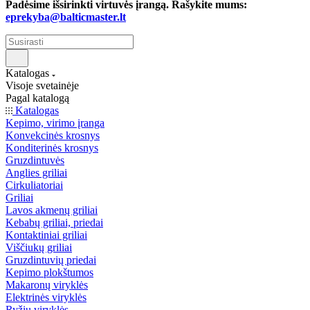
Padėsime išsirinkti virtuvės įrangą. Rašykite mums:
eprekyba@balticmaster.lt
Katalogas
Visoje svetainėje
Pagal katalogą
Katalogas
Kepimo, virimo įranga
Konvekcinės krosnys
Konditerinės krosnys
Gruzdintuvės
Anglies griliai
Cirkuliatoriai
Griliai
Lavos akmenų griliai
Kebabų griliai, priedai
Kontaktiniai griliai
Viščiukų griliai
Gruzdintuvių priedai
Kepimo plokštumos
Makaronų viryklės
Elektrinės viryklės
Ryžių viryklės