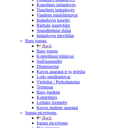
Kupolinės indaplovės
Tunelinės indaplovės
Vandens minkštintuvai
Indaplovių kasetės
Riebalų gaudyklės
Spaudiminiai dušai
Indaplovių plovikliai
Baro įranga
Back
Baro įranga
Kokteiliniai trintuvai
Sulčiaspaudės
Dispenseriai
Kavos aparatai ir jų priedai
Ledo smulkintuvai
Virduliai / Perkoliatoriai
Termosai
Baro įrankiai
Kokteilinės
Ledukų formelės
Kavos malimo aparatai
Įranga picerijoms
Back
Įranga picerijoms