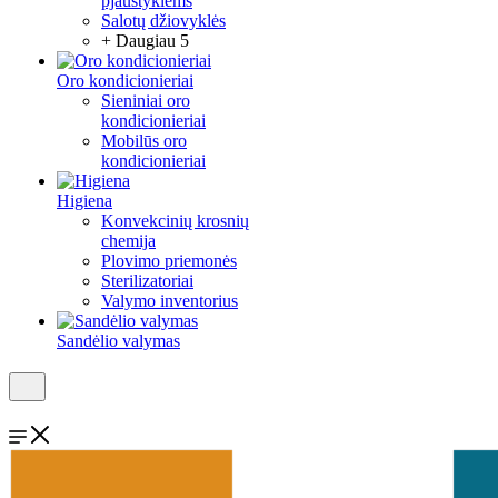
pjaustyklėms
Salotų džiovyklės
+ Daugiau 5
Oro kondicionieriai
Sieniniai oro
kondicionieriai
Mobilūs oro
kondicionieriai
Higiena
Konvekcinių krosnių
chemija
Plovimo priemonės
Sterilizatoriai
Valymo inventorius
Sandėlio valymas