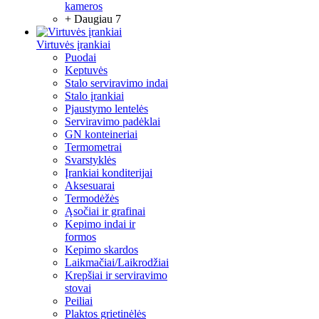
kameros
+ Daugiau 7
Virtuvės įrankiai
Puodai
Keptuvės
Stalo serviravimo indai
Stalo įrankiai
Pjaustymo lentelės
Serviravimo padėklai
GN konteineriai
Termometrai
Svarstyklės
Įrankiai konditerijai
Aksesuarai
Termodėžės
Ąsočiai ir grafinai
Kepimo indai ir
formos
Kepimo skardos
Laikmačiai/Laikrodžiai
Krepšiai ir serviravimo
stovai
Peiliai
Plaktos grietinėlės