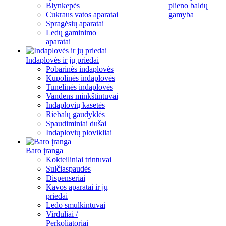
Blynkepės
plieno baldų
Cukraus vatos aparatai
gamyba
Spragėsių aparatai
Ledų gaminimo
aparatai
Indaplovės ir jų priedai
Pobarinės indaplovės
Kupolinės indaplovės
Tunelinės indaplovės
Vandens minkštintuvai
Indaplovių kasetės
Riebalų gaudyklės
Spaudiminiai dušai
Indaplovių plovikliai
Baro įranga
Kokteiliniai trintuvai
Sulčiaspaudės
Dispenseriai
Kavos aparatai ir jų
priedai
Ledo smulkintuvai
Virduliai /
Perkoliatoriai