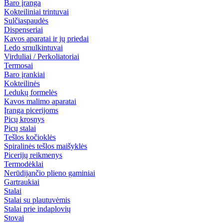
Baro įranga
Kokteiliniai trintuvai
Sulčiaspaudės
Dispenseriai
Kavos aparatai ir jų priedai
Ledo smulkintuvai
Virduliai / Perkoliatoriai
Termosai
Baro įrankiai
Kokteilinės
Ledukų formelės
Kavos malimo aparatai
Įranga picerijoms
Picų krosnys
Picų stalai
Tešlos kočioklės
Spiralinės tešlos maišyklės
Picerijų reikmenys
Termodėklai
Nerūdijančio plieno gaminiai
Gartraukiai
Stalai
Stalai su plautuvėmis
Stalai prie indaplovių
Stovai