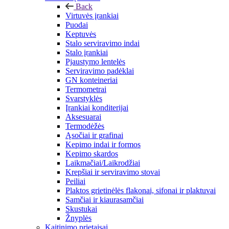
Back
Virtuvės įrankiai
Puodai
Keptuvės
Stalo serviravimo indai
Stalo įrankiai
Pjaustymo lentelės
Serviravimo padėklai
GN konteineriai
Termometrai
Svarstyklės
Įrankiai konditerijai
Aksesuarai
Termodėžės
Ąsočiai ir grafinai
Kepimo indai ir formos
Kepimo skardos
Laikmačiai/Laikrodžiai
Krepšiai ir serviravimo stovai
Peiliai
Plaktos grietinėlės flakonai, sifonai ir plaktuvai
Samčiai ir kiaurasamčiai
Skustukai
Žnyplės
Kaitinimo prietaisai