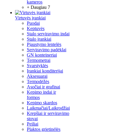
kameros
+ Daugiau 7
Virtuvės įrankiai
Puodai
Keptuvės
Stalo serviravimo indai
Stalo įrankiai
Pjaustymo lentelės
Serviravimo padėklai
GN konteineriai
Termometrai
Svarstyklės
Įrankiai konditerijai
Aksesuarai
Termodėžės
Ąsočiai ir grafinai
Kepimo indai ir
formos
Kepimo skardos
Laikmačiai/Laikrodžiai
Krepšiai ir serviravimo
stovai
Peiliai
Plaktos grietinėlės