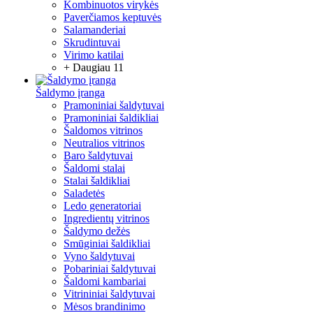
Kombinuotos virykės
Paverčiamos keptuvės
Salamanderiai
Skrudintuvai
Virimo katilai
+ Daugiau 11
Šaldymo įranga
Pramoniniai šaldytuvai
Pramoniniai šaldikliai
Šaldomos vitrinos
Neutralios vitrinos
Baro šaldytuvai
Šaldomi stalai
Stalai šaldikliai
Saladetės
Ledo generatoriai
Ingredientų vitrinos
Šaldymo dežės
Smūginiai šaldikliai
Vyno šaldytuvai
Pobariniai šaldytuvai
Šaldomi kambariai
Vitrininiai šaldytuvai
Mėsos brandinimo