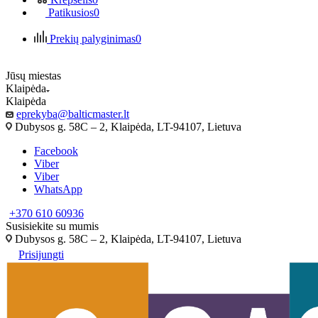
Patikusios
0
Prekių palyginimas
0
Jūsų miestas
Klaipėda
Klaipėda
eprekyba@balticmaster.lt
Dubysos g. 58C – 2, Klaipėda, LT-94107, Lietuva
Facebook
Viber
Viber
WhatsApp
+370 610 60936
Susisiekite su mumis
Dubysos g. 58C – 2, Klaipėda, LT-94107, Lietuva
Prisijungti