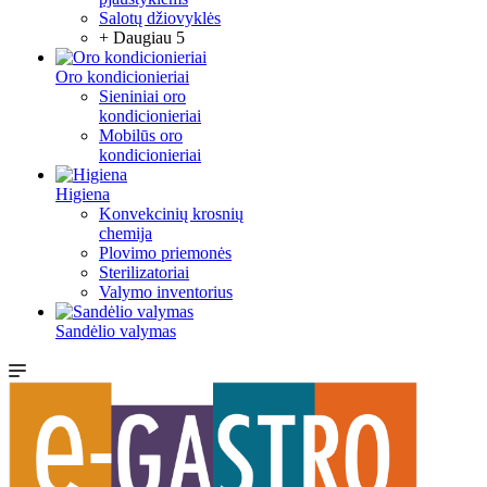
Salotų džiovyklės
+ Daugiau 5
Oro kondicionieriai
Sieniniai oro
kondicionieriai
Mobilūs oro
kondicionieriai
Higiena
Konvekcinių krosnių
chemija
Plovimo priemonės
Sterilizatoriai
Valymo inventorius
Sandėlio valymas