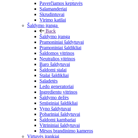
Paverčiamos keptuvės
Salamanderiai
Skrudintuvai
Virimo katilai
Šaldymo įranga
Back
Šaldymo įranga
Pramoniniai šaldytuvai
Pramoniniai šaldikliai
Šaldomos vitrinos
Neutralios vitrinos
Baro šaldytuvai
Šaldomi stalai
Stalai šaldikliai
Saladetės
Ledo generatoriai
Ingredientų vitrinos
Šaldymo dežės
Smūginiai šaldikliai
Vyno šaldytuvai
Pobariniai šaldytuvai
Šaldomi kambariai
Vitrininiai šaldytuvai
Mėsos brandinimo kameros
Virtuvės įrankiai