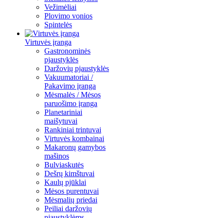
Vežimėliai
Plovimo vonios
Spintelės
Virtuvės įranga
Gastronominės
pjaustyklės
Daržovių pjaustyklės
Vakuumatoriai /
Pakavimo įranga
Mėsmalės / Mėsos
paruošimo įranga
Planetariniai
maišytuvai
Rankiniai trintuvai
Virtuvės kombainai
Makaronų gamybos
mašinos
Bulviaskutės
Dešrų kimštuvai
Kaulų pjūklai
Mėsos purentuvai
Mėsmalių priedai
Peiliai daržovių
pjaustyklėms