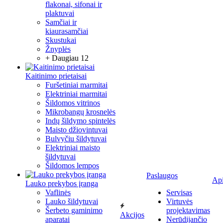
flakonai, sifonai ir
plaktuvai
Samčiai ir
kiaurasamčiai
Skustukai
Žnyplės
+ Daugiau 12
Kaitinimo prietaisai
Furšetiniai marmitai
Elektriniai marmitai
Šildomos vitrinos
Mikrobangų krosnelės
Indų šildymo spintelės
Maisto džiovintuvai
Bulvyčiu šildytuvai
Elektriniai maisto
šildytuvai
Šildomos lempos
Paslaugos
Ap
Lauko prekybos įranga
Vaflinės
Servisas
Lauko šildytuvai
Virtuvės
Šerbeto gaminimo
projektavimas
Akcijos
aparatai
Nerūdijančio