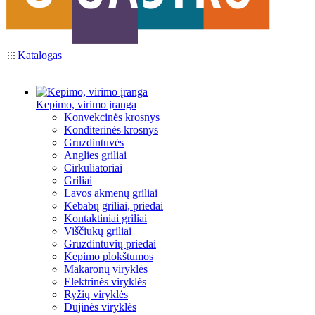
Katalogas
Kepimo, virimo įranga
Konvekcinės krosnys
Konditerinės krosnys
Gruzdintuvės
Anglies griliai
Cirkuliatoriai
Griliai
Lavos akmenų griliai
Kebabų griliai, priedai
Kontaktiniai griliai
Viščiukų griliai
Gruzdintuvių priedai
Kepimo plokštumos
Makaronų viryklės
Elektrinės viryklės
Ryžių viryklės
Dujinės viryklės