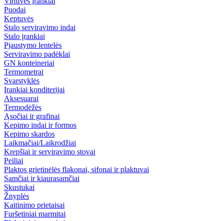
Virtuvės įrankiai
Puodai
Keptuvės
Stalo serviravimo indai
Stalo įrankiai
Pjaustymo lentelės
Serviravimo padėklai
GN konteineriai
Termometrai
Svarstyklės
Įrankiai konditerijai
Aksesuarai
Termodėžės
Ąsočiai ir grafinai
Kepimo indai ir formos
Kepimo skardos
Laikmačiai/Laikrodžiai
Krepšiai ir serviravimo stovai
Peiliai
Plaktos grietinėlės flakonai, sifonai ir plaktuvai
Samčiai ir kiaurasamčiai
Skustukai
Žnyplės
Kaitinimo prietaisai
Furšetiniai marmitai