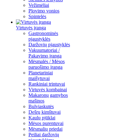
Vežimėliai
Plovimo vonios
Spintelės
Virtuvės įranga
Gastronominės
pjaustyklės
Daržovių pjaustyklės
Vakuumatoriai /
Pakavimo įranga
Mėsmalės / Mėsos
paruošimo įranga
Planetariniai
maišytuvai
Rankiniai trintuvai
Virtuvės kombainai
Makaronų gamybos
mašinos
Bulviaskutės
Dešrų kimštuvai
Kaulų pjūklai
Mėsos purentuvai
Mėsmalių priedai
Peiliai daržovių