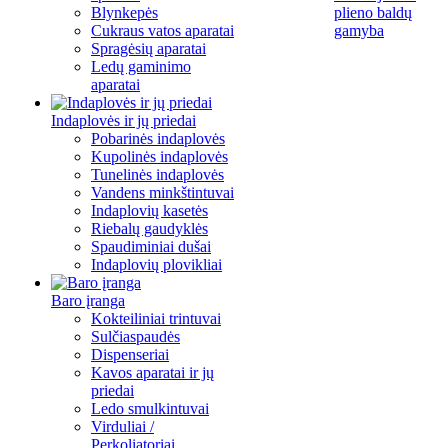
Blynkepės
plieno baldų
Cukraus vatos aparatai
gamyba
Spragėsių aparatai
Ledų gaminimo
aparatai
Indaplovės ir jų priedai
Pobarinės indaplovės
Kupolinės indaplovės
Tunelinės indaplovės
Vandens minkštintuvai
Indaplovių kasetės
Riebalų gaudyklės
Spaudiminiai dušai
Indaplovių plovikliai
Baro įranga
Kokteiliniai trintuvai
Sulčiaspaudės
Dispenseriai
Kavos aparatai ir jų
priedai
Ledo smulkintuvai
Virduliai /
Perkoliatoriai