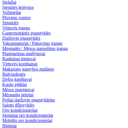
Stelažai
Sieninės lentynos
Vežimėliai
Plovimo vonios
Spintelės
Virtuvės įranga
Gastronominės pjaustyklės
Daržovių pjaustyklės
Vakuumatoriai / Pakavimo įranga
Mėsmalės / Mėsos paruošimo įranga
Planetariniai maišytuvai
Rankiniai trintuvai
Virtuvės kombainai
Makaronų gamybos mašinos
Bulviaskutės
Dešrų kimštuvai
Kaulų pjūklai
Mėsos purentuvai
Mėsmalių priedai
Peiliai daržovių pjaustyklėms
Salotų džiovyklės
Oro kondicionieriai
Sieniniai oro kondicionieriai
Mobilūs oro kondicionieriai
Higiena