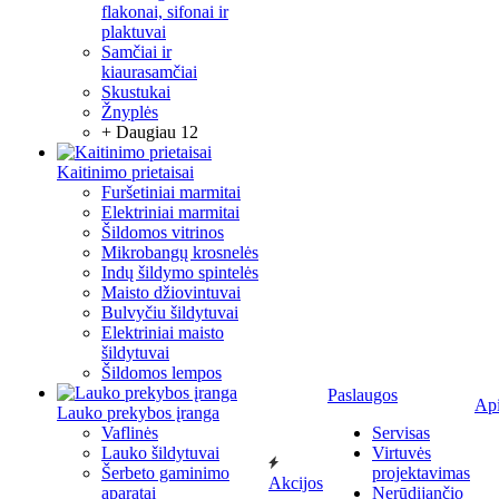
flakonai, sifonai ir
plaktuvai
Samčiai ir
kiaurasamčiai
Skustukai
Žnyplės
+ Daugiau 12
Kaitinimo prietaisai
Furšetiniai marmitai
Elektriniai marmitai
Šildomos vitrinos
Mikrobangų krosnelės
Indų šildymo spintelės
Maisto džiovintuvai
Bulvyčiu šildytuvai
Elektriniai maisto
šildytuvai
Šildomos lempos
Paslaugos
Ap
Lauko prekybos įranga
Vaflinės
Servisas
Lauko šildytuvai
Virtuvės
Šerbeto gaminimo
projektavimas
Akcijos
aparatai
Nerūdijančio