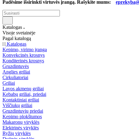
Padėsime išsirinkti virtuvės įrangą. Rašykite mums:
eprekyba@b
Katalogas
Visoje svetainėje
Pagal katalogą
Katalogas
Kepimo, virimo įranga
Konvekcinės krosnys
Konditerinės krosnys
Gruzdintuvės
Anglies griliai
Cirkuliatoriai
Griliai
Lavos akmenų griliai
Kebabų griliai, priedai
Kontaktiniai griliai
Viščiukų griliai
Gruzdintuvių priedai
Kepimo plokštumos
Makaronų viryklės
Elektrinės viryklės
Ryžių viryklės
Dujinės viryklės