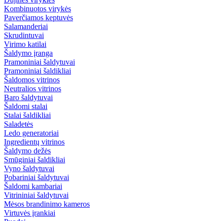
Kombinuotos virykės
Paverčiamos keptuvės
Salamanderiai
Skrudintuvai
Virimo katilai
Šaldymo įranga
Pramoniniai šaldytuvai
Pramoniniai šaldikliai
Šaldomos vitrinos
Neutralios vitrinos
Baro šaldytuvai
Šaldomi stalai
Stalai šaldikliai
Saladetės
Ledo generatoriai
Ingredientų vitrinos
Šaldymo dežės
Smūginiai šaldikliai
Vyno šaldytuvai
Pobariniai šaldytuvai
Šaldomi kambariai
Vitrininiai šaldytuvai
Mėsos brandinimo kameros
Virtuvės įrankiai