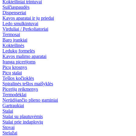
Kokteiliniai trintuvai
Sulčiaspaudės
Dispenseriai
Kavos aparatai ir jų priedai
Ledo smulkintuvai
Virduliai / Perkoliatoriai
Termosai
Baro įrankiai
Kokteilinės
Ledukų formelės
Kavos malimo aparatai
Įranga picerijoms
Picų krosnys
Picų stalai
Tešlos kočioklės
Spiralinės tešlos maišyklės
Picerijų reikmenys
Termodėklai
Nerūdijančio plieno gaminiai
Gartraukiai
Stalai
Stalai su plautuvėmis
Stalai prie indaplovių
Stovai
Stelažai