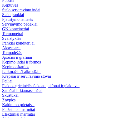
Puodai
Keptuvės
Stalo serviravimo indai
Stalo įrankiai
Pjaustymo lentelės
Serviravimo padėklai
GN konteineriai
Termometrai
Svarstyklės
Įrankiai konditerijai
Aksesuarai
Termodėžės
Ąsočiai ir grafinai
Kepimo indai ir formos
Kepimo skardos
Laikmačiai/Laikrodžiai
Krepšiai ir serviravimo stovai
Peiliai
Plaktos grietinėlės flakonai, sifonai ir plaktuvai
Samčiai ir kiaurasamčiai
Skustukai
Žnyplės
Kaitinimo prietaisai
Furšetiniai marmitai
Elektriniai marmitai