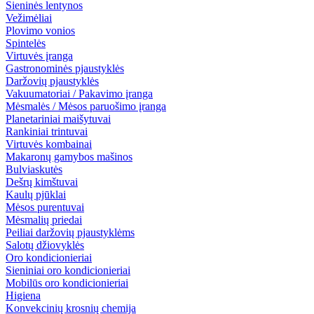
Sieninės lentynos
Vežimėliai
Plovimo vonios
Spintelės
Virtuvės įranga
Gastronominės pjaustyklės
Daržovių pjaustyklės
Vakuumatoriai / Pakavimo įranga
Mėsmalės / Mėsos paruošimo įranga
Planetariniai maišytuvai
Rankiniai trintuvai
Virtuvės kombainai
Makaronų gamybos mašinos
Bulviaskutės
Dešrų kimštuvai
Kaulų pjūklai
Mėsos purentuvai
Mėsmalių priedai
Peiliai daržovių pjaustyklėms
Salotų džiovyklės
Oro kondicionieriai
Sieniniai oro kondicionieriai
Mobilūs oro kondicionieriai
Higiena
Konvekcinių krosnių chemija