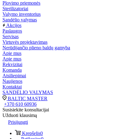
Plovimo priemonės
Sterilizatoriai
Valymo inventorius
Sandėlio valymas
Akcijos
Paslaugos
Servisas
Virtuvės projektavimas
Nerūdijančio plieno baldų gamyba
Apie mus
Apie mus
Rekvizitai
Komanda
Atsiliepimai
Naujienos
Kontaktai
SANDĖLIO VALYMAS
BALTIC MASTER
+370 610 60936
Susisiekite konsultacijai
Užduoti klausimą
Prisijungti
Krepšelis
0
Patikusios
0