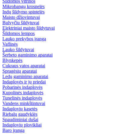
Šildomos vitrinos
Mikrobangų krosnelės
Indų šildymo spintelės
Maisto džiovintuvai
Bulvyčiu šildytuvai
Elektriniai maisto šildytuvai
Šildomos lempos
Lauko prekybos įranga
Vaflinės
Lauko šildytuvai
Šerbeto gaminimo aparatai
Blynkepės
Cukraus vatos aparatai
Spragėsių aparatai
Ledų gaminimo aparatai
Indaplovės ir jų priedai
Pobarinės indaplovės
Kupolinės indaplovės
Tunelinės indaplovės
Vandens minkštintuvai
Indaplovių kasetės
Riebalų gaudyklės
Spaudiminiai dušai
Indaplovių plovikliai
Baro įranga