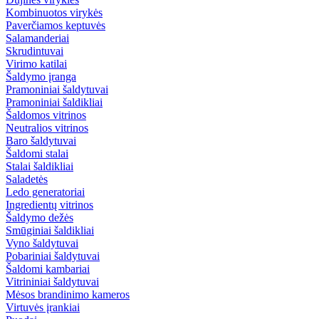
Kombinuotos virykės
Paverčiamos keptuvės
Salamanderiai
Skrudintuvai
Virimo katilai
Šaldymo įranga
Pramoniniai šaldytuvai
Pramoniniai šaldikliai
Šaldomos vitrinos
Neutralios vitrinos
Baro šaldytuvai
Šaldomi stalai
Stalai šaldikliai
Saladetės
Ledo generatoriai
Ingredientų vitrinos
Šaldymo dežės
Smūginiai šaldikliai
Vyno šaldytuvai
Pobariniai šaldytuvai
Šaldomi kambariai
Vitrininiai šaldytuvai
Mėsos brandinimo kameros
Virtuvės įrankiai