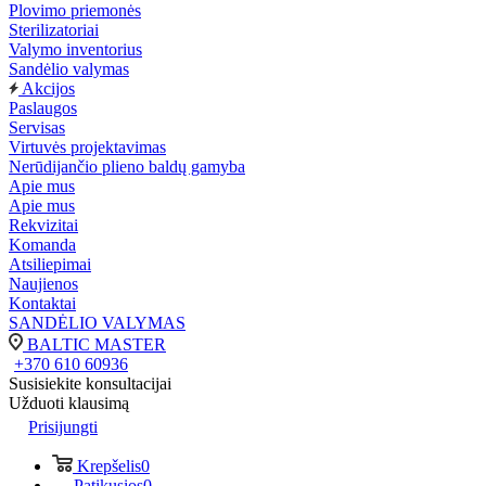
Plovimo priemonės
Sterilizatoriai
Valymo inventorius
Sandėlio valymas
Akcijos
Paslaugos
Servisas
Virtuvės projektavimas
Nerūdijančio plieno baldų gamyba
Apie mus
Apie mus
Rekvizitai
Komanda
Atsiliepimai
Naujienos
Kontaktai
SANDĖLIO VALYMAS
BALTIC MASTER
+370 610 60936
Susisiekite konsultacijai
Užduoti klausimą
Prisijungti
Krepšelis
0
Patikusios
0