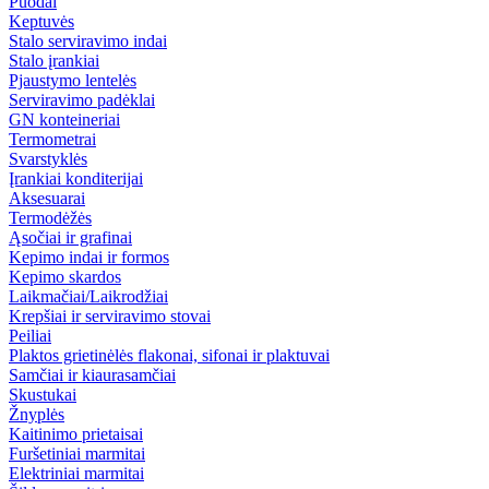
Puodai
Keptuvės
Stalo serviravimo indai
Stalo įrankiai
Pjaustymo lentelės
Serviravimo padėklai
GN konteineriai
Termometrai
Svarstyklės
Įrankiai konditerijai
Aksesuarai
Termodėžės
Ąsočiai ir grafinai
Kepimo indai ir formos
Kepimo skardos
Laikmačiai/Laikrodžiai
Krepšiai ir serviravimo stovai
Peiliai
Plaktos grietinėlės flakonai, sifonai ir plaktuvai
Samčiai ir kiaurasamčiai
Skustukai
Žnyplės
Kaitinimo prietaisai
Furšetiniai marmitai
Elektriniai marmitai