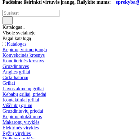
Padėsime išsirinkti virtuvės įrangą. Rašykite mums:
eprekyba@b
Katalogas
Visoje svetainėje
Pagal katalogą
Katalogas
Kepimo, virimo įranga
Konvekcinės krosnys
Konditerinės krosnys
Gruzdintuvės
Anglies griliai
Cirkuliatoriai
Griliai
Lavos akmenų griliai
Kebabų griliai, priedai
Kontaktiniai griliai
Viščiukų griliai
Gruzdintuvių priedai
Kepimo plokštumos
Makaronų viryklės
Elektrinės viryklės
Ryžių viryklės
Dujinės viryklės