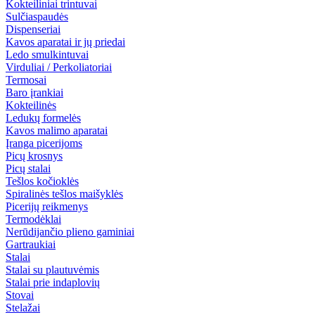
Kokteiliniai trintuvai
Sulčiaspaudės
Dispenseriai
Kavos aparatai ir jų priedai
Ledo smulkintuvai
Virduliai / Perkoliatoriai
Termosai
Baro įrankiai
Kokteilinės
Ledukų formelės
Kavos malimo aparatai
Įranga picerijoms
Picų krosnys
Picų stalai
Tešlos kočioklės
Spiralinės tešlos maišyklės
Picerijų reikmenys
Termodėklai
Nerūdijančio plieno gaminiai
Gartraukiai
Stalai
Stalai su plautuvėmis
Stalai prie indaplovių
Stovai
Stelažai