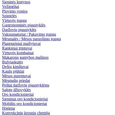
Sieninės lentynos
Vežimėliai
Plovimo vonios
Spintelės
Virtuvės įranga
Gastronominės pjaustyklės
Daržovių pjaustyklės
Vakuumatoriai / Pakavimo įranga
Mėsmalės / Mėsos paruošimo įranga
Planetariniai maišytuvai
Rankiniai trintuvai
Virtuvės kombainai
Makaronų gamybos mašinos
Bulviaskutės
Dešrų kimštuvai
Kaulų pjūklai
Mėsos purentuvai
Mėsmalių priedai
Peiliai daržovių pjaustyklėms
Salotų džiovyklės
Oro kondicionieriai
Sieniniai oro kondicionieriai
Mobilūs oro kondicionieriai
Higiena
Konvekcinių krosnių chemija