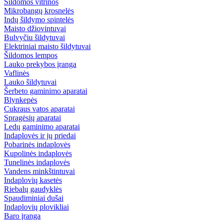
Šildomos vitrinos
Mikrobangų krosnelės
Indų šildymo spintelės
Maisto džiovintuvai
Bulvyčiu šildytuvai
Elektriniai maisto šildytuvai
Šildomos lempos
Lauko prekybos įranga
Vaflinės
Lauko šildytuvai
Šerbeto gaminimo aparatai
Blynkepės
Cukraus vatos aparatai
Spragėsių aparatai
Ledų gaminimo aparatai
Indaplovės ir jų priedai
Pobarinės indaplovės
Kupolinės indaplovės
Tunelinės indaplovės
Vandens minkštintuvai
Indaplovių kasetės
Riebalų gaudyklės
Spaudiminiai dušai
Indaplovių plovikliai
Baro įranga