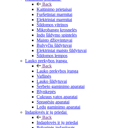
Back
Kaitinimo prietaisai
Furšetiniai marmitai
Elektriniai marmitai
Šildomos vitrinos
Mikrobangų krosnelės
Indų šildymo spintelės
Maisto džiovintuvai
Bulvyčiu šildytuvai
Elektriniai maisto šildytuvai
Šildomos lempos
Lauko prekybos įranga
Back
Lauko prekybos įranga
Vaflinės
Lauko šildytuvai
Šerbeto gaminimo aparatai
Blynkepės
Cukraus vatos aparatai
Spragėsių aparatai
Ledų gaminimo aparatai
Indaplovės ir jų priedai
Back
Indaplovės ir jų priedai
Pobarinės indaplovės