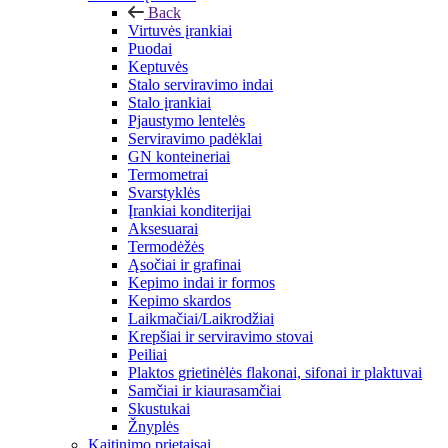
Back
Virtuvės įrankiai
Puodai
Keptuvės
Stalo serviravimo indai
Stalo įrankiai
Pjaustymo lentelės
Serviravimo padėklai
GN konteineriai
Termometrai
Svarstyklės
Įrankiai konditerijai
Aksesuarai
Termodėžės
Ąsočiai ir grafinai
Kepimo indai ir formos
Kepimo skardos
Laikmačiai/Laikrodžiai
Krepšiai ir serviravimo stovai
Peiliai
Plaktos grietinėlės flakonai, sifonai ir plaktuvai
Samčiai ir kiaurasamčiai
Skustukai
Žnyplės
Kaitinimo prietaisai