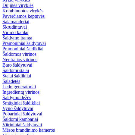
Dujinės viryklės
Kombinuotos virykės
Paverčiamos keptuvės
Salamanderiai
Skrudintuvai
Virimo katilai
Šaldymo įranga
Pramoniniai šaldytuvai
Pramoniniai šaldikliai
Šaldomos vitrinos
Neutralios vitrinos
Baro šaldytuvai
Šaldomi stalai
Stalai šaldikliai
Saladetės
Ledo generatoriai
Ingredientų vitrinos
Šaldymo dežės
Smūginiai šaldikliai
Vyno šaldytuvai
Pobariniai šaldytuvai
Šaldomi kambariai
Vitrininiai šaldytuvai
Mėsos brandinimo kameros