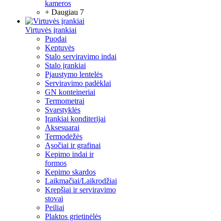
kameros
+ Daugiau 7
Virtuvės įrankiai
Puodai
Keptuvės
Stalo serviravimo indai
Stalo įrankiai
Pjaustymo lentelės
Serviravimo padėklai
GN konteineriai
Termometrai
Svarstyklės
Įrankiai konditerijai
Aksesuarai
Termodėžės
Ąsočiai ir grafinai
Kepimo indai ir
formos
Kepimo skardos
Laikmačiai/Laikrodžiai
Krepšiai ir serviravimo
stovai
Peiliai
Plaktos grietinėlės