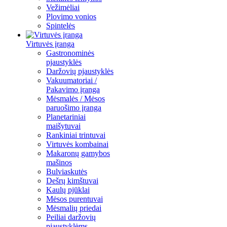
Vežimėliai
Plovimo vonios
Spintelės
Virtuvės įranga
Gastronominės
pjaustyklės
Daržovių pjaustyklės
Vakuumatoriai /
Pakavimo įranga
Mėsmalės / Mėsos
paruošimo įranga
Planetariniai
maišytuvai
Rankiniai trintuvai
Virtuvės kombainai
Makaronų gamybos
mašinos
Bulviaskutės
Dešrų kimštuvai
Kaulų pjūklai
Mėsos purentuvai
Mėsmalių priedai
Peiliai daržovių
pjaustyklėms