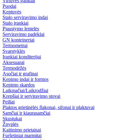
Virtuvės įrankiai
Puodai
Keptuvės
Stalo serviravimo indai
Stalo įrankiai
Pjaustymo lentelės
Serviravimo padėklai
GN konteineriai
Termometrai
Svarstyklės
Įrankiai konditerijai
Aksesuarai
Termodėžės
Ąsočiai ir grafinai
Kepimo indai ir formos
Kepimo skardos
Laikmačiai/Laikrodžiai
Krepšiai ir serviravimo stovai
Peiliai
Plaktos grietinėlės flakonai, sifonai ir plaktuvai
Samčiai ir kiaurasamčiai
Skustukai
Žnyplės
Kaitinimo prietaisai
Furšetiniai marmitai