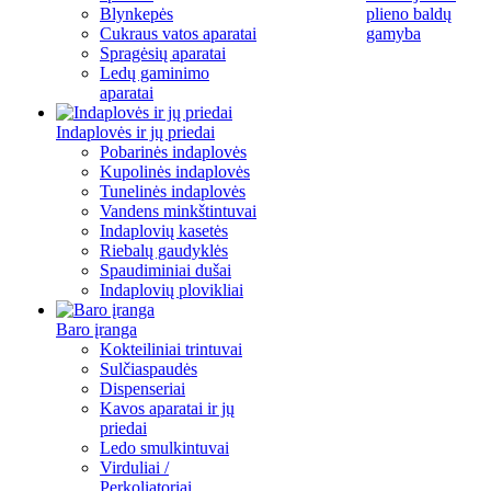
Blynkepės
plieno baldų
Cukraus vatos aparatai
gamyba
Spragėsių aparatai
Ledų gaminimo
aparatai
Indaplovės ir jų priedai
Pobarinės indaplovės
Kupolinės indaplovės
Tunelinės indaplovės
Vandens minkštintuvai
Indaplovių kasetės
Riebalų gaudyklės
Spaudiminiai dušai
Indaplovių plovikliai
Baro įranga
Kokteiliniai trintuvai
Sulčiaspaudės
Dispenseriai
Kavos aparatai ir jų
priedai
Ledo smulkintuvai
Virduliai /
Perkoliatoriai