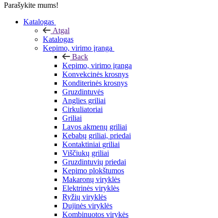
Parašykite mums!
Katalogas
Atgal
Katalogas
Kepimo, virimo įranga
Back
Kepimo, virimo įranga
Konvekcinės krosnys
Konditerinės krosnys
Gruzdintuvės
Anglies griliai
Cirkuliatoriai
Griliai
Lavos akmenų griliai
Kebabų griliai, priedai
Kontaktiniai griliai
Viščiukų griliai
Gruzdintuvių priedai
Kepimo plokštumos
Makaronų viryklės
Elektrinės viryklės
Ryžių viryklės
Dujinės viryklės
Kombinuotos virykės