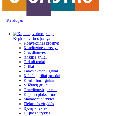
Katalogas
Kepimo, virimo įranga
Konvekcinės krosnys
Konditerinės krosnys
Gruzdintuvės
Anglies griliai
Cirkuliatoriai
Griliai
Lavos akmenų griliai
Kebabų griliai, priedai
Kontaktiniai griliai
Viščiukų griliai
Gruzdintuvių priedai
Kepimo plokštumos
Makaronų viryklės
Elektrinės viryklės
Ryžių viryklės
Dujinės viryklės