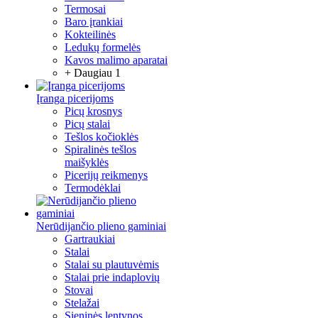
Termosai
Baro įrankiai
Kokteilinės
Ledukų formelės
Kavos malimo aparatai
+ Daugiau 1
Įranga picerijoms
Picų krosnys
Picų stalai
Tešlos kočioklės
Spiralinės tešlos
maišyklės
Picerijų reikmenys
Termodėklai
Nerūdijančio plieno gaminiai
Gartraukiai
Stalai
Stalai su plautuvėmis
Stalai prie indaplovių
Stovai
Stelažai
Sieninės lentynos