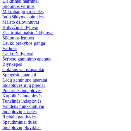
Elektriniai marmitai
Šildomos vitrinos
Mikrobangų krosnelės
Indų šildymo spintelės
Maisto džiovintuvai
Bulvyčiu šildytuvai
Elektriniai maisto šildytuvai
Šildomos lempos
Lauko prekybos įranga
Vaflinės
Lauko šildytuvai
Šerbeto gaminimo aparatai
Blynkepės
Cukraus vatos aparatai
Spragėsių aparatai
Ledų gaminimo aparatai
Indaplovės ir jų priedai
Pobarinės indaplovės
Kupolinės indaplovės
Tunelinės indaplovės
Vandens minkštintuvai
Indaplovių kasetės
Riebalų gaudyklės
Spaudiminiai dušai
Indaplovių plovikliai