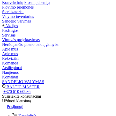
Konvekcinių krosnių chemija
Plovimo priemonės
Sterilizatoriai
Valymo inventorius
Sandėlio valymas
Akcijos
Paslaugos
Servisas
Virtuvės projektavimas
Nerūdijančio plieno baldų gamyba
Apie mus
Apie mus
Rekvizitai
Komanda
Atsiliepimai
Naujienos
Kontaktai
SANDĖLIO VALYMAS
BALTIC MASTER
+370 610 60936
Susisiekite konsultacijai
Užduoti klausimą
Prisijungti
Krepšelis
0