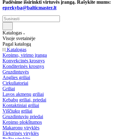
Padėsime išsirinkti virtuvės įrangą. Rašykite mums:
eprekyba@balticmaster.lt
Katalogas
Visoje svetainėje
Pagal katalogą
Katalogas
Kepimo, virimo įranga
Konvekcinės krosnys
Konditerinės krosnys
Gruzdintuvės
Anglies griliai
Cirkuliatoriai
Griliai
Lavos akmenų griliai
Kebabų griliai, priedai
Kontaktiniai griliai
Viščiukų griliai
Gruzdintuvių priedai
Kepimo plokštumos
Makaronų viryklės
Elektrinės viryklės
Ryžių viryklės