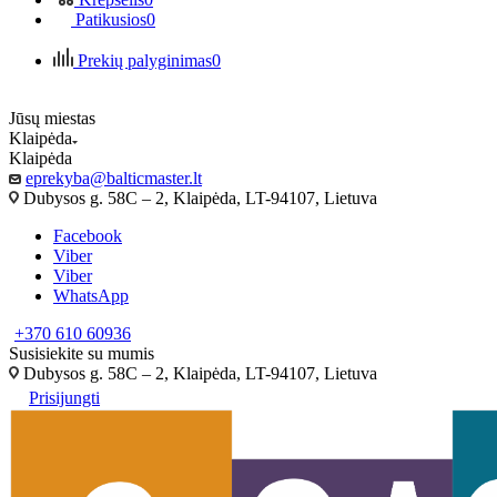
Patikusios
0
Prekių palyginimas
0
Jūsų miestas
Klaipėda
Klaipėda
eprekyba@balticmaster.lt
Dubysos g. 58C – 2, Klaipėda, LT-94107, Lietuva
Facebook
Viber
Viber
WhatsApp
+370 610 60936
Susisiekite su mumis
Dubysos g. 58C – 2, Klaipėda, LT-94107, Lietuva
Prisijungti