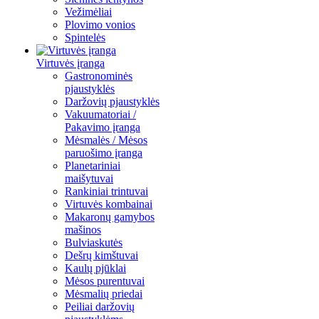
Vežimėliai
Plovimo vonios
Spintelės
Virtuvės įranga
Gastronominės
pjaustyklės
Daržovių pjaustyklės
Vakuumatoriai /
Pakavimo įranga
Mėsmalės / Mėsos
paruošimo įranga
Planetariniai
maišytuvai
Rankiniai trintuvai
Virtuvės kombainai
Makaronų gamybos
mašinos
Bulviaskutės
Dešrų kimštuvai
Kaulų pjūklai
Mėsos purentuvai
Mėsmalių priedai
Peiliai daržovių