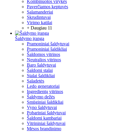
Kombinuotos virykės
Paverčiamos keptuvės
Salamanderiai
Skrudintuvai
Virimo katilai
+ Daugiau 11
Šaldymo įranga
Pramoniniai šaldytuvai
Pramoniniai šaldikliai
Šaldomos vitrinos
Neutralios vitrinos
Baro šaldytuvai
Šaldomi stalai
Stalai šaldikliai
Saladetės
Ledo generatoriai
Ingredientų vitrinos
Šaldymo dežės
Smūginiai šaldikliai
Vyno šaldytuvai
Pobariniai šaldytuvai
Šaldomi kambariai
Vitrininiai šaldytuvai
Mėsos brandinimo