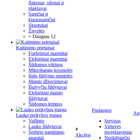
flakonai, sifonai ir
plaktuvai
Samčiai ir
kiaurasamčiai
Skustukai
Žnyplės
+ Daugiau 12
Kaitinimo prietaisai
Furšetiniai marmitai
Elektriniai marmitai
Šildomos vitrinos
Mikrobangų krosnelės
Indų šildymo spintelės
Maisto džiovintuvai
Bulvyčiu šildytuvai
Elektriniai maisto
šildytuvai
Šildomos lempos
Paslaugos
Ap
Lauko prekybos įranga
Vaflinės
Servisas
Lauko šildytuvai
Virtuvės
Šerbeto gaminimo
projektavimas
Akcijos
aparatai
Nerūdijančio