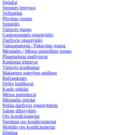
Stelažai
Sieninės lentynos
Vežimėliai
Plovimo vonios
Spintelės
Virtuvės įranga
Gastronominės pjaustyklės
Daržovių pjaustyklės
Vakuumatoriai / Pakavimo įranga
Mėsmalės / Mėsos paruošimo įranga
Planetariniai maišytuvai
Rankiniai trintuvai
Virtuvės kombainai
Makaronų gamybos mašinos
Bulviaskutės
Dešrų kimštuvai
Kaulų pjūklai
Mėsos purentuvai
Mėsmalių priedai
Peiliai daržovių pjaustyklėms
Salotų džiovyklės
Oro kondicionieriai
Sieniniai oro kondicionieriai
Mobilūs oro kondicionieriai
Higiena