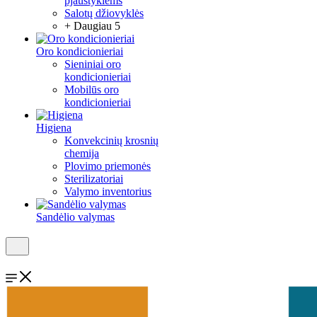
pjaustyklėms
Salotų džiovyklės
+ Daugiau 5
Oro kondicionieriai
Sieniniai oro
kondicionieriai
Mobilūs oro
kondicionieriai
Higiena
Konvekcinių krosnių
chemija
Plovimo priemonės
Sterilizatoriai
Valymo inventorius
Sandėlio valymas