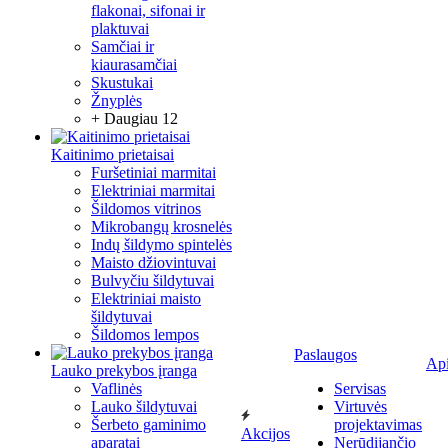
flakonai, sifonai ir
plaktuvai
Samčiai ir
kiaurasamčiai
Skustukai
Žnyplės
+ Daugiau 12
Kaitinimo prietaisai
Furšetiniai marmitai
Elektriniai marmitai
Šildomos vitrinos
Mikrobangų krosnelės
Indų šildymo spintelės
Maisto džiovintuvai
Bulvyčiu šildytuvai
Elektriniai maisto
šildytuvai
Šildomos lempos
Paslaugos
Ap
Lauko prekybos įranga
Vaflinės
Servisas
Lauko šildytuvai
Virtuvės
Šerbeto gaminimo
projektavimas
Akcijos
aparatai
Nerūdijančio