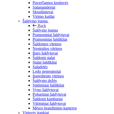
Paverčiamos keptuvės
Salamanderiai
Skrudintuvai
Virimo katilai
Šaldymo įranga
Back
Šaldymo įranga
Pramoniniai šaldytuvai
Pramoniniai šaldikliai
Šaldomos vitrinos
Neutralios vitrinos
Baro šaldytuvai
Šaldomi stalai
Stalai šaldikliai
Saladetės
Ledo generatoriai
Ingredientų vitrinos
Šaldymo dežės
Smūginiai šaldikliai
Vyno šaldytuvai
Pobariniai šaldytuvai
Šaldomi kambariai
Vitrininiai šaldytuvai
Mėsos brandinimo kameros
Virtuvės įrankiai