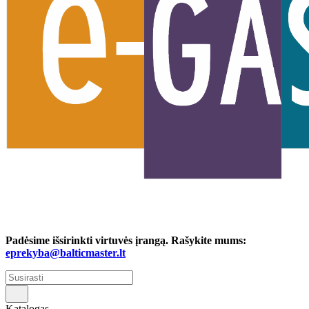
Padėsime išsirinkti virtuvės įrangą. Rašykite mums:
eprekyba@balticmaster.lt
Katalogas