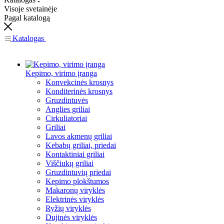
Visoje svetainėje
Pagal katalogą
Katalogas
Kepimo, virimo įranga
Konvekcinės krosnys
Konditerinės krosnys
Gruzdintuvės
Anglies griliai
Cirkuliatoriai
Griliai
Lavos akmenų griliai
Kebabų griliai, priedai
Kontaktiniai griliai
Viščiukų griliai
Gruzdintuvių priedai
Kepimo plokštumos
Makaronų viryklės
Elektrinės viryklės
Ryžių viryklės
Dujinės viryklės