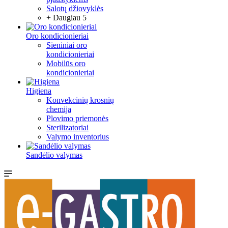
Salotų džiovyklės
+ Daugiau 5
Oro kondicionieriai
Sieniniai oro
kondicionieriai
Mobilūs oro
kondicionieriai
Higiena
Konvekcinių krosnių
chemija
Plovimo priemonės
Sterilizatoriai
Valymo inventorius
Sandėlio valymas