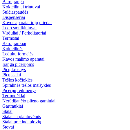
Baro įranga
Kokteiliniai trintuvai
Sulčiaspaudės
Dispenseriai
Kavos aparatai ir jų priedai
Ledo smulkintuvai
Virduliai / Perkoliatoriai
Termosai
Baro įrankiai
Kokteilinės
Ledukų formelės
Kavos malimo aparatai
Įranga picerijoms
Picų krosnys
Picų stalai
Tešlos kočioklės
Spiralinės tešlos maišyklės
Picerijų reikmenys
Termodėklai
Nerūdijančio plieno gaminiai
Gartraukiai
Stalai
Stalai su plautuvėmis
Stalai prie indaplovių
Stovai