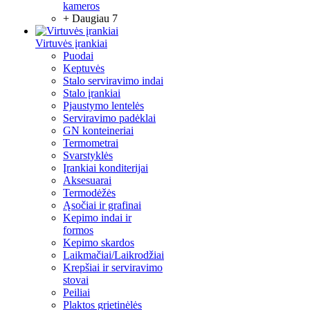
kameros
+ Daugiau 7
Virtuvės įrankiai
Puodai
Keptuvės
Stalo serviravimo indai
Stalo įrankiai
Pjaustymo lentelės
Serviravimo padėklai
GN konteineriai
Termometrai
Svarstyklės
Įrankiai konditerijai
Aksesuarai
Termodėžės
Ąsočiai ir grafinai
Kepimo indai ir
formos
Kepimo skardos
Laikmačiai/Laikrodžiai
Krepšiai ir serviravimo
stovai
Peiliai
Plaktos grietinėlės