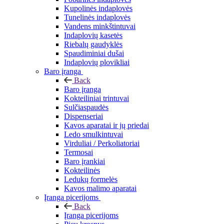
Kupolinės indaplovės
Tunelinės indaplovės
Vandens minkštintuvai
Indaplovių kasetės
Riebalų gaudyklės
Spaudiminiai dušai
Indaplovių plovikliai
Baro įranga
Back
Baro įranga
Kokteiliniai trintuvai
Sulčiaspaudės
Dispenseriai
Kavos aparatai ir jų priedai
Ledo smulkintuvai
Virduliai / Perkoliatoriai
Termosai
Baro įrankiai
Kokteilinės
Ledukų formelės
Kavos malimo aparatai
Įranga picerijoms
Back
Įranga picerijoms