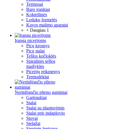
Termosai
Baro įrankiai
Kokteilinės
Ledukų formelės
Kavos malimo aparatai
+ Daugiau 1
Įranga picerijoms
Picų krosnys
Picų stalai
Tešlos kočioklės
Spiralinės tešlos
maišyklės
Picerijų reikmenys
Termodėklai
Nerūdijančio plieno gaminiai
Gartraukiai
Stalai
Stalai su plautuvėmis
Stalai prie indaplovių
Stovai
Stelažai
Sieninės lentynos