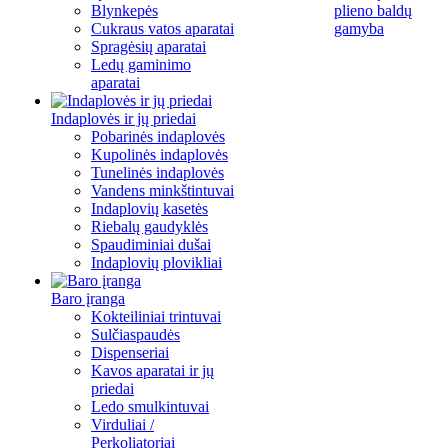
Blynkepės
plieno baldų
Cukraus vatos aparatai
gamyba
Spragėsių aparatai
Ledų gaminimo
aparatai
Indaplovės ir jų priedai
Pobarinės indaplovės
Kupolinės indaplovės
Tunelinės indaplovės
Vandens minkštintuvai
Indaplovių kasetės
Riebalų gaudyklės
Spaudiminiai dušai
Indaplovių plovikliai
Baro įranga
Kokteiliniai trintuvai
Sulčiaspaudės
Dispenseriai
Kavos aparatai ir jų
priedai
Ledo smulkintuvai
Virduliai /
Perkoliatoriai