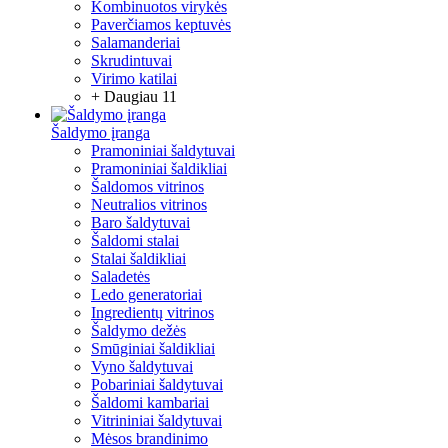
Kombinuotos virykės
Paverčiamos keptuvės
Salamanderiai
Skrudintuvai
Virimo katilai
+ Daugiau 11
Šaldymo įranga
Pramoniniai šaldytuvai
Pramoniniai šaldikliai
Šaldomos vitrinos
Neutralios vitrinos
Baro šaldytuvai
Šaldomi stalai
Stalai šaldikliai
Saladetės
Ledo generatoriai
Ingredientų vitrinos
Šaldymo dežės
Smūginiai šaldikliai
Vyno šaldytuvai
Pobariniai šaldytuvai
Šaldomi kambariai
Vitrininiai šaldytuvai
Mėsos brandinimo