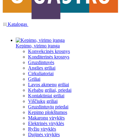
Katalogas
Kepimo, virimo įranga
Konvekcinės krosnys
Konditerinės krosnys
Gruzdintuvės
Anglies griliai
Cirkuliatoriai
Griliai
Lavos akmenų griliai
Kebabų griliai, priedai
Kontaktiniai griliai
Viščiukų griliai
Gruzdintuvių priedai
Kepimo plokštumos
Makaronų viryklės
Elektrinės viryklės
Ryžių viryklės
Dujinės viryklės