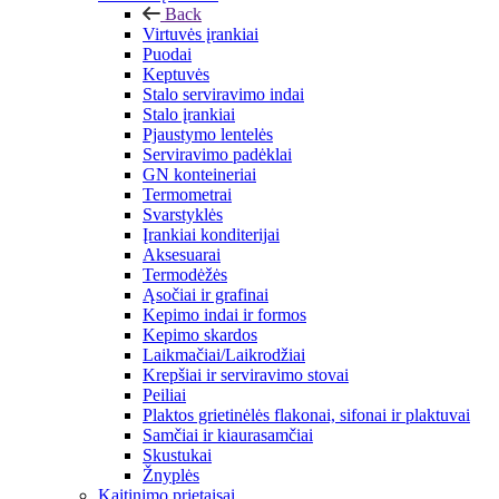
Back
Virtuvės įrankiai
Puodai
Keptuvės
Stalo serviravimo indai
Stalo įrankiai
Pjaustymo lentelės
Serviravimo padėklai
GN konteineriai
Termometrai
Svarstyklės
Įrankiai konditerijai
Aksesuarai
Termodėžės
Ąsočiai ir grafinai
Kepimo indai ir formos
Kepimo skardos
Laikmačiai/Laikrodžiai
Krepšiai ir serviravimo stovai
Peiliai
Plaktos grietinėlės flakonai, sifonai ir plaktuvai
Samčiai ir kiaurasamčiai
Skustukai
Žnyplės
Kaitinimo prietaisai