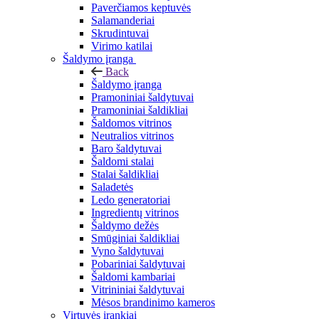
Paverčiamos keptuvės
Salamanderiai
Skrudintuvai
Virimo katilai
Šaldymo įranga
Back
Šaldymo įranga
Pramoniniai šaldytuvai
Pramoniniai šaldikliai
Šaldomos vitrinos
Neutralios vitrinos
Baro šaldytuvai
Šaldomi stalai
Stalai šaldikliai
Saladetės
Ledo generatoriai
Ingredientų vitrinos
Šaldymo dežės
Smūginiai šaldikliai
Vyno šaldytuvai
Pobariniai šaldytuvai
Šaldomi kambariai
Vitrininiai šaldytuvai
Mėsos brandinimo kameros
Virtuvės įrankiai