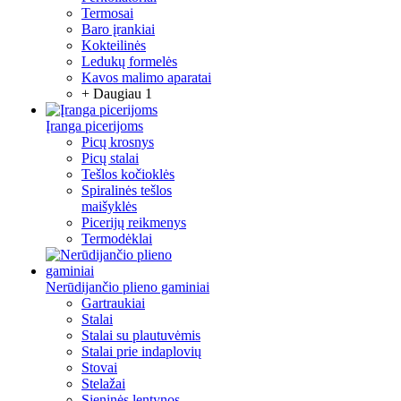
Termosai
Baro įrankiai
Kokteilinės
Ledukų formelės
Kavos malimo aparatai
+ Daugiau 1
Įranga picerijoms
Picų krosnys
Picų stalai
Tešlos kočioklės
Spiralinės tešlos
maišyklės
Picerijų reikmenys
Termodėklai
Nerūdijančio plieno gaminiai
Gartraukiai
Stalai
Stalai su plautuvėmis
Stalai prie indaplovių
Stovai
Stelažai
Sieninės lentynos