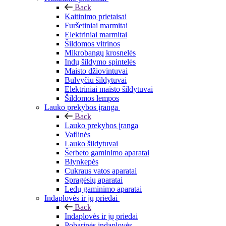
Back
Kaitinimo prietaisai
Furšetiniai marmitai
Elektriniai marmitai
Šildomos vitrinos
Mikrobangų krosnelės
Indų šildymo spintelės
Maisto džiovintuvai
Bulvyčiu šildytuvai
Elektriniai maisto šildytuvai
Šildomos lempos
Lauko prekybos įranga
Back
Lauko prekybos įranga
Vaflinės
Lauko šildytuvai
Šerbeto gaminimo aparatai
Blynkepės
Cukraus vatos aparatai
Spragėsių aparatai
Ledų gaminimo aparatai
Indaplovės ir jų priedai
Back
Indaplovės ir jų priedai
Pobarinės indaplovės