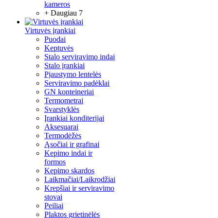
kameros
+ Daugiau 7
Virtuvės įrankiai
Puodai
Keptuvės
Stalo serviravimo indai
Stalo įrankiai
Pjaustymo lentelės
Serviravimo padėklai
GN konteineriai
Termometrai
Svarstyklės
Įrankiai konditerijai
Aksesuarai
Termodėžės
Ąsočiai ir grafinai
Kepimo indai ir
formos
Kepimo skardos
Laikmačiai/Laikrodžiai
Krepšiai ir serviravimo
stovai
Peiliai
Plaktos grietinėlės