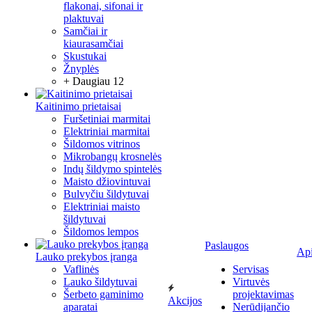
flakonai, sifonai ir
plaktuvai
Samčiai ir
kiaurasamčiai
Skustukai
Žnyplės
+ Daugiau 12
Kaitinimo prietaisai
Furšetiniai marmitai
Elektriniai marmitai
Šildomos vitrinos
Mikrobangų krosnelės
Indų šildymo spintelės
Maisto džiovintuvai
Bulvyčiu šildytuvai
Elektriniai maisto
šildytuvai
Šildomos lempos
Paslaugos
Ap
Lauko prekybos įranga
Vaflinės
Servisas
Lauko šildytuvai
Virtuvės
Šerbeto gaminimo
projektavimas
Akcijos
aparatai
Nerūdijančio