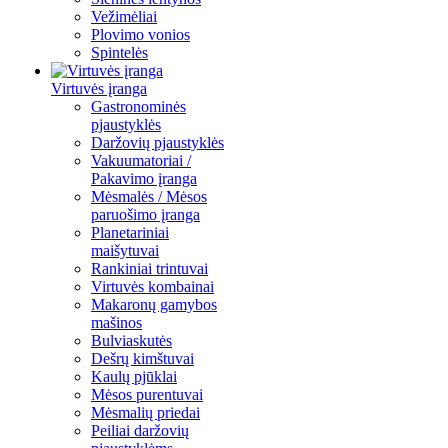
Vežimėliai
Plovimo vonios
Spintelės
Virtuvės įranga
Gastronominės
pjaustyklės
Daržovių pjaustyklės
Vakuumatoriai /
Pakavimo įranga
Mėsmalės / Mėsos
paruošimo įranga
Planetariniai
maišytuvai
Rankiniai trintuvai
Virtuvės kombainai
Makaronų gamybos
mašinos
Bulviaskutės
Dešrų kimštuvai
Kaulų pjūklai
Mėsos purentuvai
Mėsmalių priedai
Peiliai daržovių