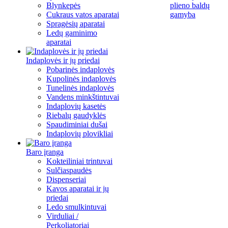
Blynkepės
plieno baldų
Cukraus vatos aparatai
gamyba
Spragėsių aparatai
Ledų gaminimo
aparatai
Indaplovės ir jų priedai
Pobarinės indaplovės
Kupolinės indaplovės
Tunelinės indaplovės
Vandens minkštintuvai
Indaplovių kasetės
Riebalų gaudyklės
Spaudiminiai dušai
Indaplovių plovikliai
Baro įranga
Kokteiliniai trintuvai
Sulčiaspaudės
Dispenseriai
Kavos aparatai ir jų
priedai
Ledo smulkintuvai
Virduliai /
Perkoliatoriai