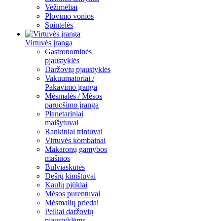
Vežimėliai
Plovimo vonios
Spintelės
Virtuvės įranga
Gastronominės
pjaustyklės
Daržovių pjaustyklės
Vakuumatoriai /
Pakavimo įranga
Mėsmalės / Mėsos
paruošimo įranga
Planetariniai
maišytuvai
Rankiniai trintuvai
Virtuvės kombainai
Makaronų gamybos
mašinos
Bulviaskutės
Dešrų kimštuvai
Kaulų pjūklai
Mėsos purentuvai
Mėsmalių priedai
Peiliai daržovių
pjaustyklėms