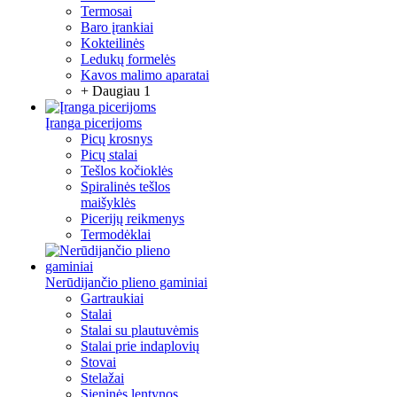
Termosai
Baro įrankiai
Kokteilinės
Ledukų formelės
Kavos malimo aparatai
+ Daugiau 1
Įranga picerijoms
Picų krosnys
Picų stalai
Tešlos kočioklės
Spiralinės tešlos
maišyklės
Picerijų reikmenys
Termodėklai
Nerūdijančio plieno gaminiai
Gartraukiai
Stalai
Stalai su plautuvėmis
Stalai prie indaplovių
Stovai
Stelažai
Sieninės lentynos