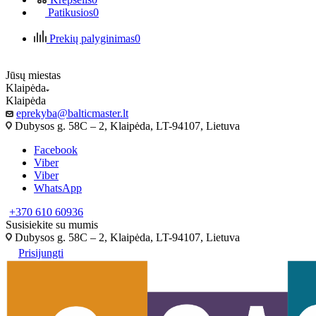
Patikusios
0
Prekių palyginimas
0
Jūsų miestas
Klaipėda
Klaipėda
eprekyba@balticmaster.lt
Dubysos g. 58C – 2, Klaipėda, LT-94107, Lietuva
Facebook
Viber
Viber
WhatsApp
+370 610 60936
Susisiekite su mumis
Dubysos g. 58C – 2, Klaipėda, LT-94107, Lietuva
Prisijungti