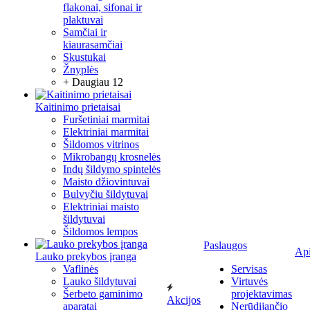
flakonai, sifonai ir
plaktuvai
Samčiai ir
kiaurasamčiai
Skustukai
Žnyplės
+ Daugiau 12
Kaitinimo prietaisai
Furšetiniai marmitai
Elektriniai marmitai
Šildomos vitrinos
Mikrobangų krosnelės
Indų šildymo spintelės
Maisto džiovintuvai
Bulvyčiu šildytuvai
Elektriniai maisto
šildytuvai
Šildomos lempos
Paslaugos
Ap
Lauko prekybos įranga
Vaflinės
Servisas
Lauko šildytuvai
Virtuvės
Šerbeto gaminimo
projektavimas
Akcijos
aparatai
Nerūdijančio