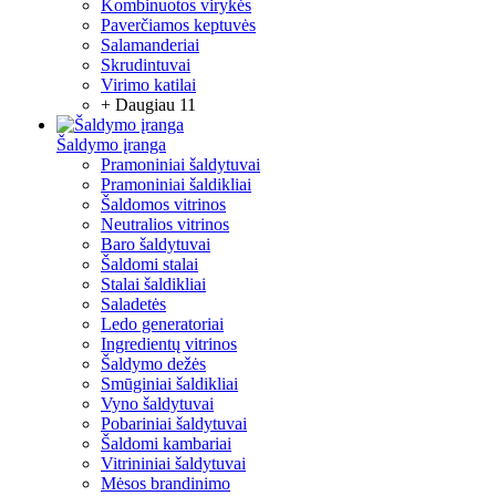
Kombinuotos virykės
Paverčiamos keptuvės
Salamanderiai
Skrudintuvai
Virimo katilai
+ Daugiau 11
Šaldymo įranga
Pramoniniai šaldytuvai
Pramoniniai šaldikliai
Šaldomos vitrinos
Neutralios vitrinos
Baro šaldytuvai
Šaldomi stalai
Stalai šaldikliai
Saladetės
Ledo generatoriai
Ingredientų vitrinos
Šaldymo dežės
Smūginiai šaldikliai
Vyno šaldytuvai
Pobariniai šaldytuvai
Šaldomi kambariai
Vitrininiai šaldytuvai
Mėsos brandinimo