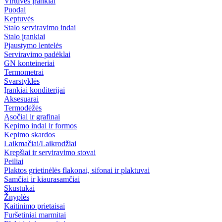
Virtuvės įrankiai
Puodai
Keptuvės
Stalo serviravimo indai
Stalo įrankiai
Pjaustymo lentelės
Serviravimo padėklai
GN konteineriai
Termometrai
Svarstyklės
Įrankiai konditerijai
Aksesuarai
Termodėžės
Ąsočiai ir grafinai
Kepimo indai ir formos
Kepimo skardos
Laikmačiai/Laikrodžiai
Krepšiai ir serviravimo stovai
Peiliai
Plaktos grietinėlės flakonai, sifonai ir plaktuvai
Samčiai ir kiaurasamčiai
Skustukai
Žnyplės
Kaitinimo prietaisai
Furšetiniai marmitai