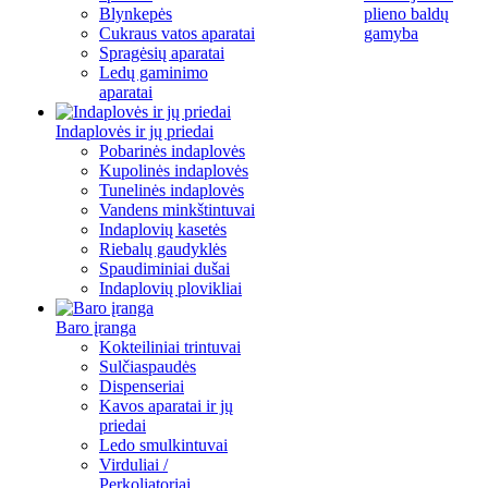
Blynkepės
plieno baldų
Cukraus vatos aparatai
gamyba
Spragėsių aparatai
Ledų gaminimo
aparatai
Indaplovės ir jų priedai
Pobarinės indaplovės
Kupolinės indaplovės
Tunelinės indaplovės
Vandens minkštintuvai
Indaplovių kasetės
Riebalų gaudyklės
Spaudiminiai dušai
Indaplovių plovikliai
Baro įranga
Kokteiliniai trintuvai
Sulčiaspaudės
Dispenseriai
Kavos aparatai ir jų
priedai
Ledo smulkintuvai
Virduliai /
Perkoliatoriai