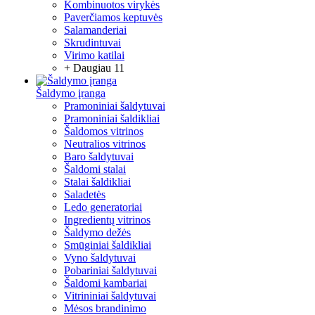
Kombinuotos virykės
Paverčiamos keptuvės
Salamanderiai
Skrudintuvai
Virimo katilai
+ Daugiau 11
Šaldymo įranga
Pramoniniai šaldytuvai
Pramoniniai šaldikliai
Šaldomos vitrinos
Neutralios vitrinos
Baro šaldytuvai
Šaldomi stalai
Stalai šaldikliai
Saladetės
Ledo generatoriai
Ingredientų vitrinos
Šaldymo dežės
Smūginiai šaldikliai
Vyno šaldytuvai
Pobariniai šaldytuvai
Šaldomi kambariai
Vitrininiai šaldytuvai
Mėsos brandinimo