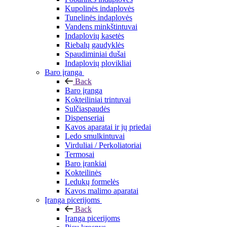
Kupolinės indaplovės
Tunelinės indaplovės
Vandens minkštintuvai
Indaplovių kasetės
Riebalų gaudyklės
Spaudiminiai dušai
Indaplovių plovikliai
Baro įranga
Back
Baro įranga
Kokteiliniai trintuvai
Sulčiaspaudės
Dispenseriai
Kavos aparatai ir jų priedai
Ledo smulkintuvai
Virduliai / Perkoliatoriai
Termosai
Baro įrankiai
Kokteilinės
Ledukų formelės
Kavos malimo aparatai
Įranga picerijoms
Back
Įranga picerijoms