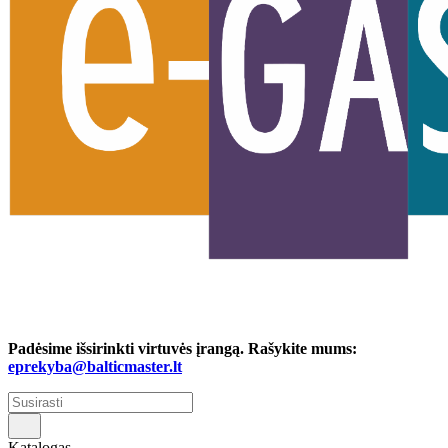
Padėsime išsirinkti virtuvės įrangą. Rašykite mums:
eprekyba@balticmaster.lt
Katalogas