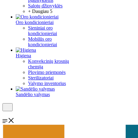
pjaustyklėms
Salotų džiovyklės
+ Daugiau 5
Oro kondicionieriai
Sieniniai oro
kondicionieriai
Mobilūs oro
kondicionieriai
Higiena
Konvekcinių krosnių
chemija
Plovimo priemonės
Sterilizatoriai
Valymo inventorius
Sandėlio valymas