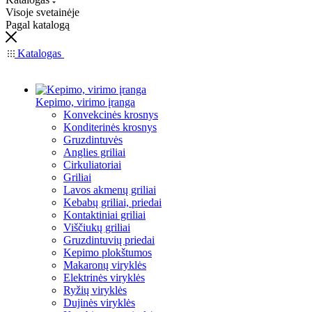
Visoje svetainėje
Pagal katalogą
Katalogas
Kepimo, virimo įranga
Konvekcinės krosnys
Konditerinės krosnys
Gruzdintuvės
Anglies griliai
Cirkuliatoriai
Griliai
Lavos akmenų griliai
Kebabų griliai, priedai
Kontaktiniai griliai
Viščiukų griliai
Gruzdintuvių priedai
Kepimo plokštumos
Makaronų viryklės
Elektrinės viryklės
Ryžių viryklės
Dujinės viryklės