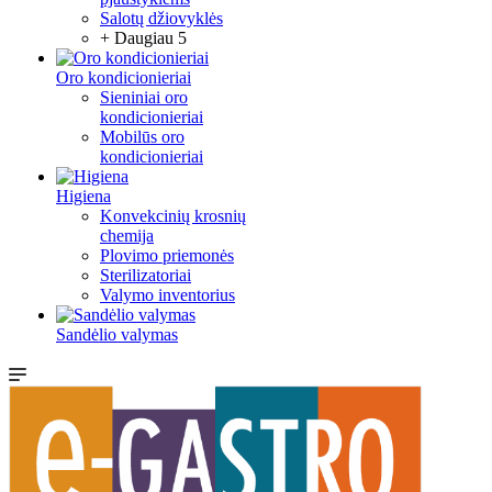
Salotų džiovyklės
+ Daugiau 5
Oro kondicionieriai
Sieniniai oro
kondicionieriai
Mobilūs oro
kondicionieriai
Higiena
Konvekcinių krosnių
chemija
Plovimo priemonės
Sterilizatoriai
Valymo inventorius
Sandėlio valymas