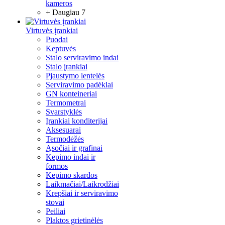
kameros
+ Daugiau 7
Virtuvės įrankiai
Puodai
Keptuvės
Stalo serviravimo indai
Stalo įrankiai
Pjaustymo lentelės
Serviravimo padėklai
GN konteineriai
Termometrai
Svarstyklės
Įrankiai konditerijai
Aksesuarai
Termodėžės
Ąsočiai ir grafinai
Kepimo indai ir
formos
Kepimo skardos
Laikmačiai/Laikrodžiai
Krepšiai ir serviravimo
stovai
Peiliai
Plaktos grietinėlės