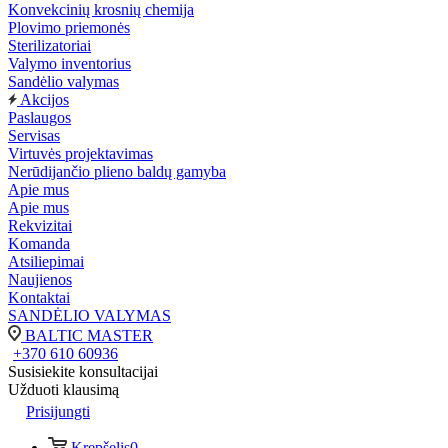
Konvekcinių krosnių chemija
Plovimo priemonės
Sterilizatoriai
Valymo inventorius
Sandėlio valymas
Akcijos
Paslaugos
Servisas
Virtuvės projektavimas
Nerūdijančio plieno baldų gamyba
Apie mus
Apie mus
Rekvizitai
Komanda
Atsiliepimai
Naujienos
Kontaktai
SANDĖLIO VALYMAS
BALTIC MASTER
+370 610 60936
Susisiekite konsultacijai
Užduoti klausimą
Prisijungti
Krepšelis
0