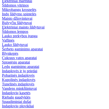
Elektriniai marmitai
Šildomos vitrinos
Mikrobangų krosnelės
Indų šildymo spintelės
Maisto džiovintuvai
Bulvyčiu šildytuvai
Elektriniai maisto šildytuvai
Šildomos lempos
Lauko prekybos įranga
Vaflinės
Lauko šildytuvai
Šerbeto gaminimo aparatai
Blynkepės
Cukraus vatos aparatai
Spragėsių aparatai
Ledų gaminimo aparatai
Indaplovės ir jų priedai
Pobarinės indaplovės
Kupolinės indaplovės
Tunelinės indaplovės
Vandens minkštintuvai
Indaplovių kasetės
Riebalų gaudyklės
Spaudiminiai dušai
Indaplovių plovikliai