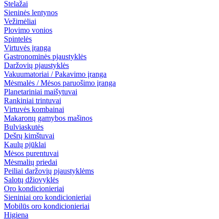
Stelažai
Sieninės lentynos
Vežimėliai
Plovimo vonios
Spintelės
Virtuvės įranga
Gastronominės pjaustyklės
Daržovių pjaustyklės
Vakuumatoriai / Pakavimo įranga
Mėsmalės / Mėsos paruošimo įranga
Planetariniai maišytuvai
Rankiniai trintuvai
Virtuvės kombainai
Makaronų gamybos mašinos
Bulviaskutės
Dešrų kimštuvai
Kaulų pjūklai
Mėsos purentuvai
Mėsmalių priedai
Peiliai daržovių pjaustyklėms
Salotų džiovyklės
Oro kondicionieriai
Sieniniai oro kondicionieriai
Mobilūs oro kondicionieriai
Higiena