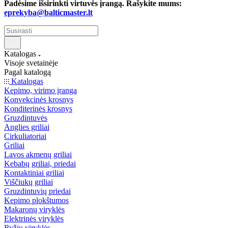
Padėsime išsirinkti virtuvės įrangą. Rašykite mums:
eprekyba@balticmaster.lt
Katalogas
Visoje svetainėje
Pagal katalogą
Katalogas
Kepimo, virimo įranga
Konvekcinės krosnys
Konditerinės krosnys
Gruzdintuvės
Anglies griliai
Cirkuliatoriai
Griliai
Lavos akmenų griliai
Kebabų griliai, priedai
Kontaktiniai griliai
Viščiukų griliai
Gruzdintuvių priedai
Kepimo plokštumos
Makaronų viryklės
Elektrinės viryklės
Ryžių viryklės