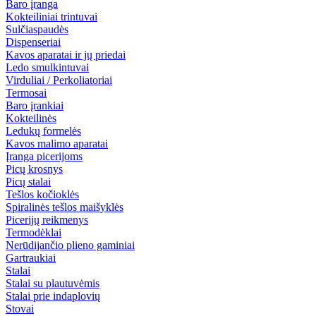
Baro įranga
Kokteiliniai trintuvai
Sulčiaspaudės
Dispenseriai
Kavos aparatai ir jų priedai
Ledo smulkintuvai
Virduliai / Perkoliatoriai
Termosai
Baro įrankiai
Kokteilinės
Ledukų formelės
Kavos malimo aparatai
Įranga picerijoms
Picų krosnys
Picų stalai
Tešlos kočioklės
Spiralinės tešlos maišyklės
Picerijų reikmenys
Termodėklai
Nerūdijančio plieno gaminiai
Gartraukiai
Stalai
Stalai su plautuvėmis
Stalai prie indaplovių
Stovai