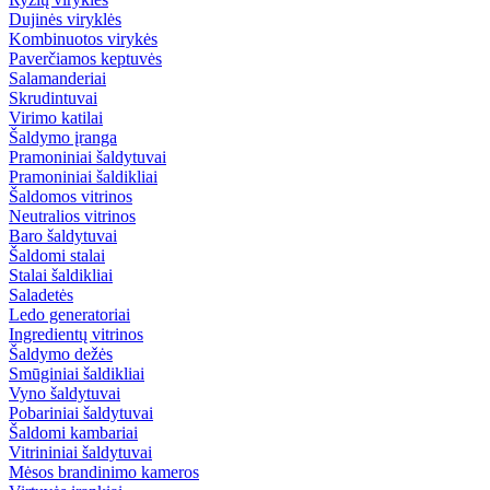
Dujinės viryklės
Kombinuotos virykės
Paverčiamos keptuvės
Salamanderiai
Skrudintuvai
Virimo katilai
Šaldymo įranga
Pramoniniai šaldytuvai
Pramoniniai šaldikliai
Šaldomos vitrinos
Neutralios vitrinos
Baro šaldytuvai
Šaldomi stalai
Stalai šaldikliai
Saladetės
Ledo generatoriai
Ingredientų vitrinos
Šaldymo dežės
Smūginiai šaldikliai
Vyno šaldytuvai
Pobariniai šaldytuvai
Šaldomi kambariai
Vitrininiai šaldytuvai
Mėsos brandinimo kameros