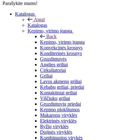
Parašykite mums!
Katalogas
Atgal
Katalogas
Kepimo, virimo įranga
Back
Kepimo, virimo įranga
Konvekcinės krosnys
Konditerinės krosnys
Gruzdintuvės
Anglies griliai
Cirkuliatoriai
Griliai
Lavos akmenų griliai
Kebabų griliai, priedai
Kontaktiniai griliai
Viščiukų griliai
Gruzdintuvių priedai
Kepimo plokštumos
Makaronų viryklės
Elektrinės viryklės
Ryžių viryklės
Dujinės viryklės
Kombinuotos virykės