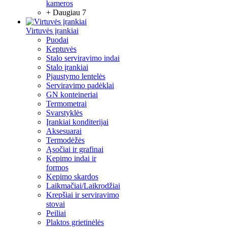
kameros
+ Daugiau 7
Virtuvės įrankiai
Puodai
Keptuvės
Stalo serviravimo indai
Stalo įrankiai
Pjaustymo lentelės
Serviravimo padėklai
GN konteineriai
Termometrai
Svarstyklės
Įrankiai konditerijai
Aksesuarai
Termodėžės
Ąsočiai ir grafinai
Kepimo indai ir
formos
Kepimo skardos
Laikmačiai/Laikrodžiai
Krepšiai ir serviravimo
stovai
Peiliai
Plaktos grietinėlės