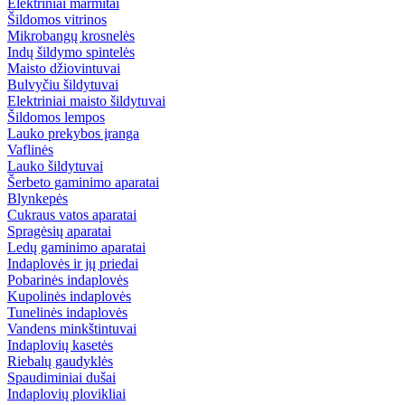
Elektriniai marmitai
Šildomos vitrinos
Mikrobangų krosnelės
Indų šildymo spintelės
Maisto džiovintuvai
Bulvyčiu šildytuvai
Elektriniai maisto šildytuvai
Šildomos lempos
Lauko prekybos įranga
Vaflinės
Lauko šildytuvai
Šerbeto gaminimo aparatai
Blynkepės
Cukraus vatos aparatai
Spragėsių aparatai
Ledų gaminimo aparatai
Indaplovės ir jų priedai
Pobarinės indaplovės
Kupolinės indaplovės
Tunelinės indaplovės
Vandens minkštintuvai
Indaplovių kasetės
Riebalų gaudyklės
Spaudiminiai dušai
Indaplovių plovikliai