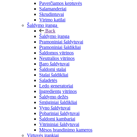
Paverčiamos keptuvės
Salamanderiai
Skrudintuvai
Virimo katilai
Šaldymo įranga
Back
Šaldymo įranga
Pramoniniai šaldytuvai
Pramoniniai šaldikliai
Šaldomos vitrinos
Neutralios vitrinos
Baro šaldytuvai
Šaldomi stalai
Stalai šaldikliai
Saladetės
Ledo generatoriai
Ingredientų vitrinos
Šaldymo dežės
Smūginiai šaldikliai
Vyno šaldytuvai
Pobariniai šaldytuvai
Šaldomi kambariai
Vitrininiai šaldytuvai
Mėsos brandinimo kameros
Virtuvės įrankiai