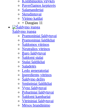
Kombinuotos virykės
Paverčiamos keptuvės
Salamanderiai
Skrudintuvai
Virimo katilai
+ Daugiau 11
Šaldymo įranga
Pramoniniai šaldytuvai
Pramoniniai šaldikliai
Šaldomos vitrinos
Neutralios vitrinos
Baro šaldytuvai
Šaldomi stalai
Stalai šaldikliai
Saladetės
Ledo generatoriai
Ingredientų vitrinos
Šaldymo dežės
Smūginiai šaldikliai
Vyno šaldytuvai
Pobariniai šaldytuvai
Šaldomi kambariai
Vitrininiai šaldytuvai
Mėsos brandinimo