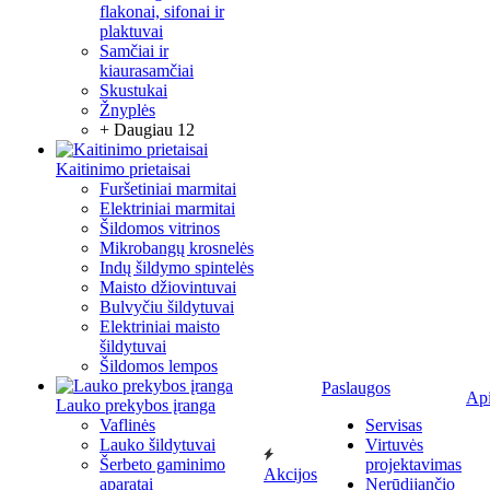
flakonai, sifonai ir
plaktuvai
Samčiai ir
kiaurasamčiai
Skustukai
Žnyplės
+ Daugiau 12
Kaitinimo prietaisai
Furšetiniai marmitai
Elektriniai marmitai
Šildomos vitrinos
Mikrobangų krosnelės
Indų šildymo spintelės
Maisto džiovintuvai
Bulvyčiu šildytuvai
Elektriniai maisto
šildytuvai
Šildomos lempos
Paslaugos
Ap
Lauko prekybos įranga
Vaflinės
Servisas
Lauko šildytuvai
Virtuvės
Šerbeto gaminimo
projektavimas
Akcijos
aparatai
Nerūdijančio