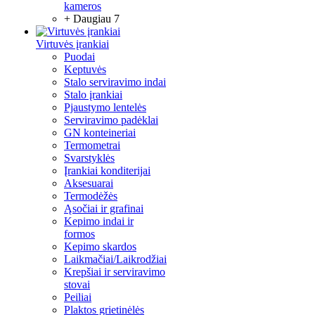
kameros
+ Daugiau 7
Virtuvės įrankiai
Puodai
Keptuvės
Stalo serviravimo indai
Stalo įrankiai
Pjaustymo lentelės
Serviravimo padėklai
GN konteineriai
Termometrai
Svarstyklės
Įrankiai konditerijai
Aksesuarai
Termodėžės
Ąsočiai ir grafinai
Kepimo indai ir
formos
Kepimo skardos
Laikmačiai/Laikrodžiai
Krepšiai ir serviravimo
stovai
Peiliai
Plaktos grietinėlės