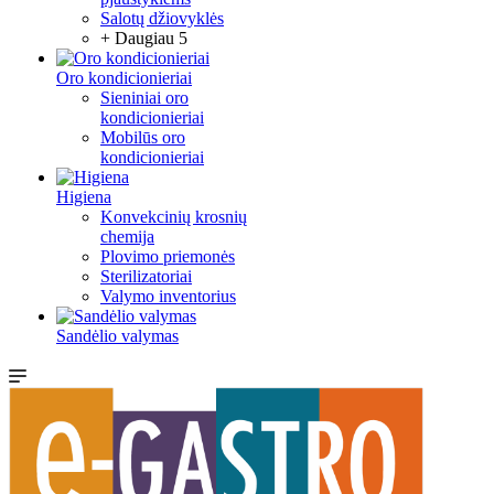
Salotų džiovyklės
+ Daugiau 5
Oro kondicionieriai
Sieniniai oro
kondicionieriai
Mobilūs oro
kondicionieriai
Higiena
Konvekcinių krosnių
chemija
Plovimo priemonės
Sterilizatoriai
Valymo inventorius
Sandėlio valymas