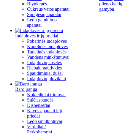
Blynkepės
plieno baldų
Cukraus vatos aparatai
gamyba
Spragėsių aparatai
Ledų gaminimo
aparatai
Indaplovės ir jų priedai
Pobarinės indaplovės
Kupolinės indaplovės
Tunelinės indaplovės
Vandens minkštintuvai
Indaplovių kasetės
Riebalų gaudyklės
Spaudiminiai dušai
Indaplovių plovikliai
Baro įranga
Kokteiliniai trintuvai
Sulčiaspaudės
Dispenseriai
Kavos aparatai ir jų
priedai
Ledo smulkintuvai
Virduliai /
Perkoliatoriai