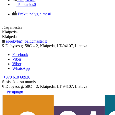
Patikusios
0
Prekių palyginimas
0
Jūsų miestas
Klaipėda
Klaipėda
eprekyba@balticmaster.lt
Dubysos g. 58C – 2, Klaipėda, LT-94107, Lietuva
Facebook
Viber
Viber
WhatsApp
+370 610 60936
Susisiekite su mumis
Dubysos g. 58C – 2, Klaipėda, LT-94107, Lietuva
Prisijungti