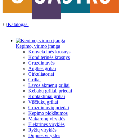
Katalogas
Kepimo, virimo įranga
Konvekcinės krosnys
Konditerinės krosnys
Gruzdintuvės
Anglies griliai
Cirkuliatoriai
Griliai
Lavos akmenų griliai
Kebabų griliai, priedai
Kontaktiniai griliai
Viščiukų griliai
Gruzdintuvių priedai
Kepimo plokštumos
Makaronų viryklės
Elektrinės viryklės
Ryžių viryklės
Dujinės viryklės