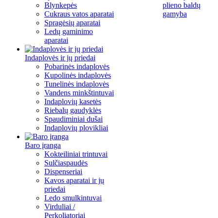
Blynkepės
plieno baldų
Cukraus vatos aparatai
gamyba
Spragėsių aparatai
Ledų gaminimo
aparatai
Indaplovės ir jų priedai
Pobarinės indaplovės
Kupolinės indaplovės
Tunelinės indaplovės
Vandens minkštintuvai
Indaplovių kasetės
Riebalų gaudyklės
Spaudiminiai dušai
Indaplovių plovikliai
Baro įranga
Kokteiliniai trintuvai
Sulčiaspaudės
Dispenseriai
Kavos aparatai ir jų
priedai
Ledo smulkintuvai
Virduliai /
Perkoliatoriai