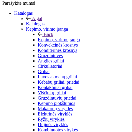
Parašykite mums!
Katalogas
Atgal
Katalogas
Kepimo, virimo įranga
Back
Kepimo, virimo įranga
Konvekcinės krosnys
Konditerinės krosnys
Gruzdintuvės
Anglies griliai
Cirkuliatoriai
Griliai
Lavos akmenų griliai
Kebabų griliai, priedai
Kontaktiniai griliai
Viščiukų griliai
Gruzdintuvių priedai
Kepimo plokštumos
Makaronų viryklės
Elektrinės viryklės
Ryžių viryklės
Dujinės viryklės
Kombinuotos virykės