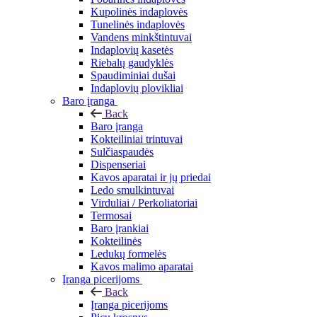
Kupolinės indaplovės
Tunelinės indaplovės
Vandens minkštintuvai
Indaplovių kasetės
Riebalų gaudyklės
Spaudiminiai dušai
Indaplovių plovikliai
Baro įranga
Back
Baro įranga
Kokteiliniai trintuvai
Sulčiaspaudės
Dispenseriai
Kavos aparatai ir jų priedai
Ledo smulkintuvai
Virduliai / Perkoliatoriai
Termosai
Baro įrankiai
Kokteilinės
Ledukų formelės
Kavos malimo aparatai
Įranga picerijoms
Back
Įranga picerijoms