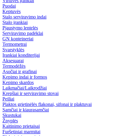
Virtuvės įrankiai
Puodai
Keptuvės
Stalo serviravimo indai
Stalo įrankiai
Pjaustymo lentelės
Serviravimo padėklai
GN konteineriai
Termometrai
Svarstyklės
Įrankiai konditerijai
Aksesuarai
Termodėžės
Ąsočiai ir grafinai
Kepimo indai ir formos
Kepimo skardos
Laikmačiai/Laikrodžiai
Krepšiai ir serviravimo stovai
Peiliai
Plaktos grietinėlės flakonai, sifonai ir plaktuvai
Samčiai ir kiaurasamčiai
Skustukai
Žnyplės
Kaitinimo prietaisai
Furšetiniai marmitai