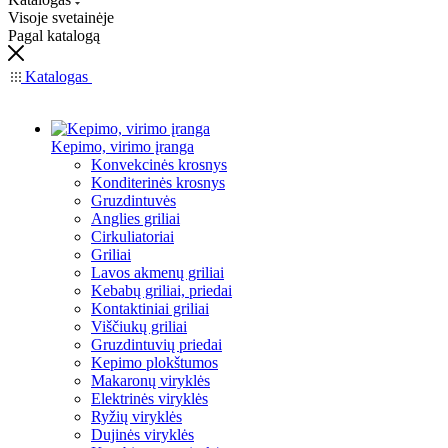
Visoje svetainėje
Pagal katalogą
Katalogas
Kepimo, virimo įranga
Konvekcinės krosnys
Konditerinės krosnys
Gruzdintuvės
Anglies griliai
Cirkuliatoriai
Griliai
Lavos akmenų griliai
Kebabų griliai, priedai
Kontaktiniai griliai
Viščiukų griliai
Gruzdintuvių priedai
Kepimo plokštumos
Makaronų viryklės
Elektrinės viryklės
Ryžių viryklės
Dujinės viryklės