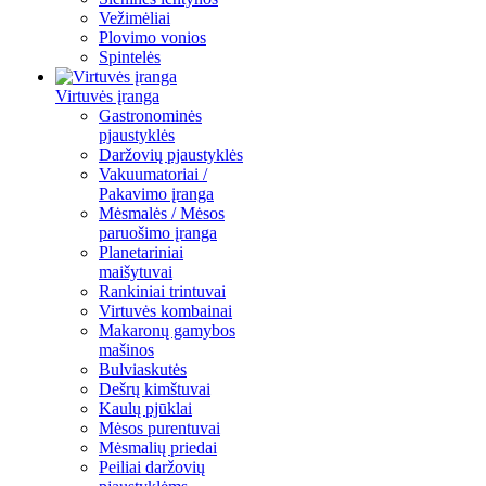
Vežimėliai
Plovimo vonios
Spintelės
Virtuvės įranga
Gastronominės
pjaustyklės
Daržovių pjaustyklės
Vakuumatoriai /
Pakavimo įranga
Mėsmalės / Mėsos
paruošimo įranga
Planetariniai
maišytuvai
Rankiniai trintuvai
Virtuvės kombainai
Makaronų gamybos
mašinos
Bulviaskutės
Dešrų kimštuvai
Kaulų pjūklai
Mėsos purentuvai
Mėsmalių priedai
Peiliai daržovių