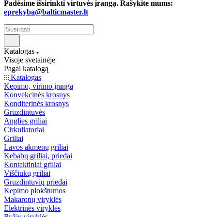
Padėsime išsirinkti virtuvės įrangą. Rašykite mums:
eprekyba@balticmaster.lt
Katalogas
Visoje svetainėje
Pagal katalogą
Katalogas
Kepimo, virimo įranga
Konvekcinės krosnys
Konditerinės krosnys
Gruzdintuvės
Anglies griliai
Cirkuliatoriai
Griliai
Lavos akmenų griliai
Kebabų griliai, priedai
Kontaktiniai griliai
Viščiukų griliai
Gruzdintuvių priedai
Kepimo plokštumos
Makaronų viryklės
Elektrinės viryklės
Ryžių viryklės