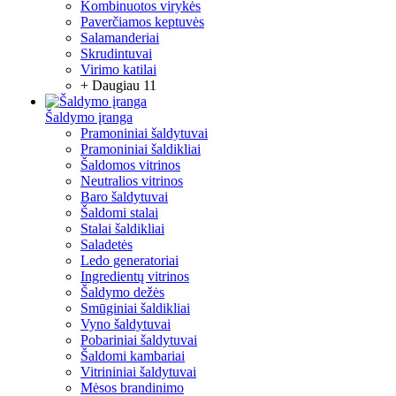
Kombinuotos virykės
Paverčiamos keptuvės
Salamanderiai
Skrudintuvai
Virimo katilai
+ Daugiau 11
Šaldymo įranga
Pramoniniai šaldytuvai
Pramoniniai šaldikliai
Šaldomos vitrinos
Neutralios vitrinos
Baro šaldytuvai
Šaldomi stalai
Stalai šaldikliai
Saladetės
Ledo generatoriai
Ingredientų vitrinos
Šaldymo dežės
Smūginiai šaldikliai
Vyno šaldytuvai
Pobariniai šaldytuvai
Šaldomi kambariai
Vitrininiai šaldytuvai
Mėsos brandinimo