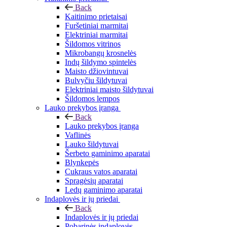
Back
Kaitinimo prietaisai
Furšetiniai marmitai
Elektriniai marmitai
Šildomos vitrinos
Mikrobangų krosnelės
Indų šildymo spintelės
Maisto džiovintuvai
Bulvyčiu šildytuvai
Elektriniai maisto šildytuvai
Šildomos lempos
Lauko prekybos įranga
Back
Lauko prekybos įranga
Vaflinės
Lauko šildytuvai
Šerbeto gaminimo aparatai
Blynkepės
Cukraus vatos aparatai
Spragėsių aparatai
Ledų gaminimo aparatai
Indaplovės ir jų priedai
Back
Indaplovės ir jų priedai
Pobarinės indaplovės