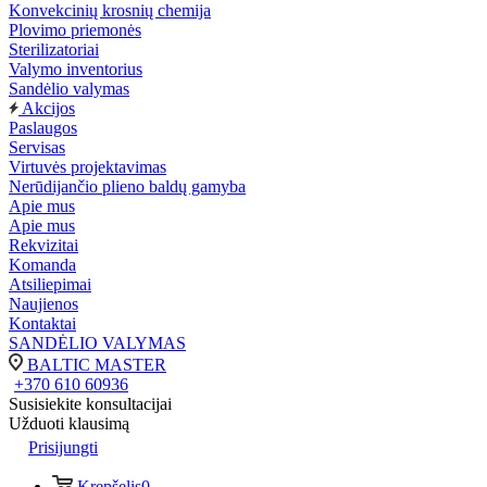
Konvekcinių krosnių chemija
Plovimo priemonės
Sterilizatoriai
Valymo inventorius
Sandėlio valymas
Akcijos
Paslaugos
Servisas
Virtuvės projektavimas
Nerūdijančio plieno baldų gamyba
Apie mus
Apie mus
Rekvizitai
Komanda
Atsiliepimai
Naujienos
Kontaktai
SANDĖLIO VALYMAS
BALTIC MASTER
+370 610 60936
Susisiekite konsultacijai
Užduoti klausimą
Prisijungti
Krepšelis
0