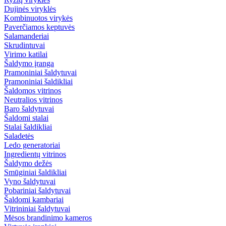
Dujinės viryklės
Kombinuotos virykės
Paverčiamos keptuvės
Salamanderiai
Skrudintuvai
Virimo katilai
Šaldymo įranga
Pramoniniai šaldytuvai
Pramoniniai šaldikliai
Šaldomos vitrinos
Neutralios vitrinos
Baro šaldytuvai
Šaldomi stalai
Stalai šaldikliai
Saladetės
Ledo generatoriai
Ingredientų vitrinos
Šaldymo dežės
Smūginiai šaldikliai
Vyno šaldytuvai
Pobariniai šaldytuvai
Šaldomi kambariai
Vitrininiai šaldytuvai
Mėsos brandinimo kameros