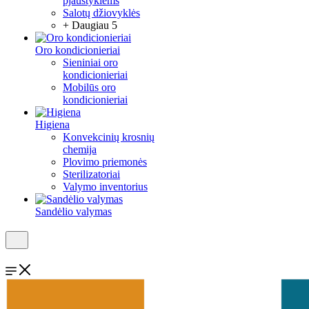
pjaustyklėms
Salotų džiovyklės
+ Daugiau 5
Oro kondicionieriai
Sieniniai oro
kondicionieriai
Mobilūs oro
kondicionieriai
Higiena
Konvekcinių krosnių
chemija
Plovimo priemonės
Sterilizatoriai
Valymo inventorius
Sandėlio valymas