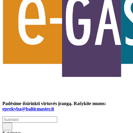
Padėsime išsirinkti virtuvės įrangą. Rašykite mums:
eprekyba@balticmaster.lt
Katalogas