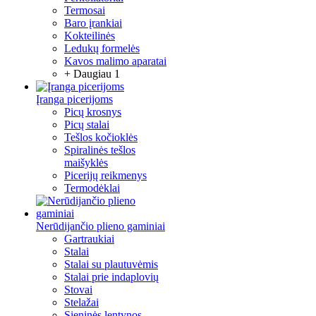
Termosai
Baro įrankiai
Kokteilinės
Ledukų formelės
Kavos malimo aparatai
+ Daugiau 1
Įranga picerijoms
Picų krosnys
Picų stalai
Tešlos kočioklės
Spiralinės tešlos
maišyklės
Picerijų reikmenys
Termodėklai
Nerūdijančio plieno gaminiai
Gartraukiai
Stalai
Stalai su plautuvėmis
Stalai prie indaplovių
Stovai
Stelažai
Sieninės lentynos