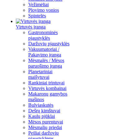
Vežimėliai
Plovimo vonios
Spintelės
Virtuvės įranga
Gastronominės
pjaustyklės
Daržovių pjaustyklės
Vakuumatoriai /
Pakavimo įranga
Mėsmalės / Mėsos
paruošimo įranga
Planetariniai
maišytuvai
Rankiniai trintuvai
Virtuvės kombainai
Makaronų gamybos
mašinos
Bulviaskutės
Dešrų kimštuvai
Kaulų pjūklai
Mėsos purentuvai
Mėsmalių priedai
Peiliai daržovių
pjaustyklėms