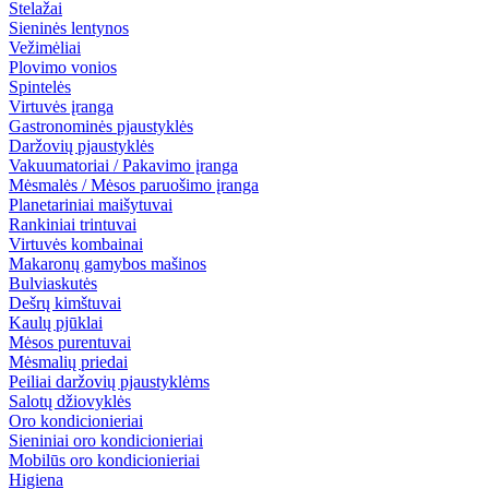
Stelažai
Sieninės lentynos
Vežimėliai
Plovimo vonios
Spintelės
Virtuvės įranga
Gastronominės pjaustyklės
Daržovių pjaustyklės
Vakuumatoriai / Pakavimo įranga
Mėsmalės / Mėsos paruošimo įranga
Planetariniai maišytuvai
Rankiniai trintuvai
Virtuvės kombainai
Makaronų gamybos mašinos
Bulviaskutės
Dešrų kimštuvai
Kaulų pjūklai
Mėsos purentuvai
Mėsmalių priedai
Peiliai daržovių pjaustyklėms
Salotų džiovyklės
Oro kondicionieriai
Sieniniai oro kondicionieriai
Mobilūs oro kondicionieriai
Higiena