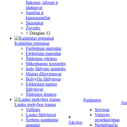
flakonai, sifonai ir
plaktuvai
Samčiai ir
kiaurasamčiai
Skustukai
Žnyplės
+ Daugiau 12
Kaitinimo prietaisai
Furšetiniai marmitai
Elektriniai marmitai
Šildomos vitrinos
Mikrobangų krosnelės
Indų šildymo spintelės
Maisto džiovintuvai
Bulvyčiu šildytuvai
Elektriniai maisto
šildytuvai
Šildomos lempos
Paslaugos
Ap
Lauko prekybos įranga
Vaflinės
Servisas
Lauko šildytuvai
Virtuvės
Šerbeto gaminimo
projektavimas
Akcijos
aparatai
Nerūdijančio