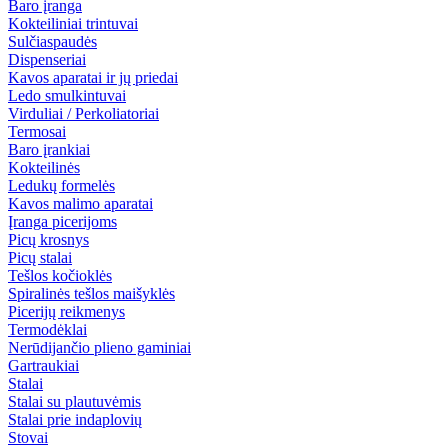
Baro įranga
Kokteiliniai trintuvai
Sulčiaspaudės
Dispenseriai
Kavos aparatai ir jų priedai
Ledo smulkintuvai
Virduliai / Perkoliatoriai
Termosai
Baro įrankiai
Kokteilinės
Ledukų formelės
Kavos malimo aparatai
Įranga picerijoms
Picų krosnys
Picų stalai
Tešlos kočioklės
Spiralinės tešlos maišyklės
Picerijų reikmenys
Termodėklai
Nerūdijančio plieno gaminiai
Gartraukiai
Stalai
Stalai su plautuvėmis
Stalai prie indaplovių
Stovai