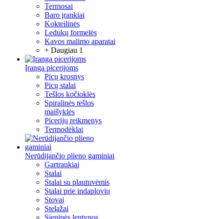
Termosai
Baro įrankiai
Kokteilinės
Ledukų formelės
Kavos malimo aparatai
+ Daugiau 1
Įranga picerijoms
Picų krosnys
Picų stalai
Tešlos kočioklės
Spiralinės tešlos
maišyklės
Picerijų reikmenys
Termodėklai
Nerūdijančio plieno gaminiai
Gartraukiai
Stalai
Stalai su plautuvėmis
Stalai prie indaplovių
Stovai
Stelažai
Sieninės lentynos