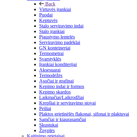
Back
Virtuvės įrankiai
Puodai
Keptuvės
Stalo serviravimo indai
Stalo įrankiai
Pjaustymo lentelės
Serviravimo padėklai
GN konteineriai
Termometrai
Svarstyklės
Įrankiai konditerijai
Aksesuarai
Termodėžės
Ąsočiai ir grafinai
Kepimo indai ir formos
Kepimo skardos
Laikmačiai/Laikrodžiai
Krepšiai ir serviravimo stovai
Peiliai
Plaktos grietinėlės flakonai, sifonai ir plaktuvai
Samčiai ir kiaurasamčiai
Skustukai
Žnyplės
Kaitinimo prietaisai