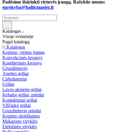
Padėsime išsirinkti virtuvės įrangą. Rašykite mums:
eprekyba@balticmaster.lt
Katalogas
Visoje svetainėje
Pagal katalogą
Katalogas
Kepimo, virimo įranga
Konvekcinės krosnys
Konditerinės krosnys
Gruzdintuvės
Anglies griliai
Cirkuliatoriai
Griliai
Lavos akmenų griliai
Kebabų griliai, priedai
Kontaktiniai griliai
Viščiukų griliai
Gruzdintuvių priedai
Kepimo plokštumos
Makaronų viryklės
Elektrinės viryklės
Ryžių viryklės