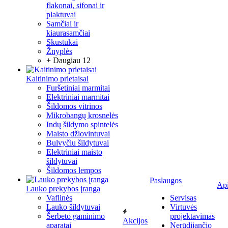
flakonai, sifonai ir
plaktuvai
Samčiai ir
kiaurasamčiai
Skustukai
Žnyplės
+ Daugiau 12
Kaitinimo prietaisai
Furšetiniai marmitai
Elektriniai marmitai
Šildomos vitrinos
Mikrobangų krosnelės
Indų šildymo spintelės
Maisto džiovintuvai
Bulvyčiu šildytuvai
Elektriniai maisto
šildytuvai
Šildomos lempos
Paslaugos
Ap
Lauko prekybos įranga
Vaflinės
Servisas
Lauko šildytuvai
Virtuvės
Šerbeto gaminimo
projektavimas
Akcijos
aparatai
Nerūdijančio