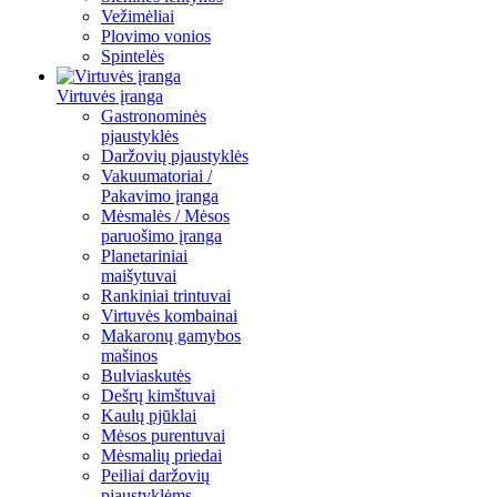
Vežimėliai
Plovimo vonios
Spintelės
Virtuvės įranga
Gastronominės
pjaustyklės
Daržovių pjaustyklės
Vakuumatoriai /
Pakavimo įranga
Mėsmalės / Mėsos
paruošimo įranga
Planetariniai
maišytuvai
Rankiniai trintuvai
Virtuvės kombainai
Makaronų gamybos
mašinos
Bulviaskutės
Dešrų kimštuvai
Kaulų pjūklai
Mėsos purentuvai
Mėsmalių priedai
Peiliai daržovių
pjaustyklėms