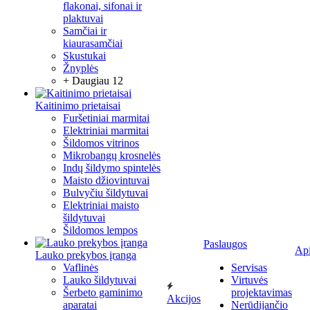
flakonai, sifonai ir
plaktuvai
Samčiai ir
kiaurasamčiai
Skustukai
Žnyplės
+ Daugiau 12
Kaitinimo prietaisai
Furšetiniai marmitai
Elektriniai marmitai
Šildomos vitrinos
Mikrobangų krosnelės
Indų šildymo spintelės
Maisto džiovintuvai
Bulvyčiu šildytuvai
Elektriniai maisto
šildytuvai
Šildomos lempos
Paslaugos
Ap
Lauko prekybos įranga
Vaflinės
Servisas
Lauko šildytuvai
Virtuvės
Šerbeto gaminimo
projektavimas
Akcijos
aparatai
Nerūdijančio