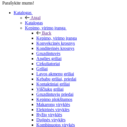
Parašykite mums!
Katalogas
Atgal
Katalogas
Kepimo, virimo įranga
Back
Kepimo, virimo įranga
Konvekcinės krosnys
Konditerinės krosnys
Gruzdintuvės
Anglies griliai
Cirkuliatoriai
Griliai
Lavos akmenų griliai
Kebabų griliai, priedai
Kontaktiniai griliai
Viščiukų griliai
Gruzdintuvių priedai
Kepimo plokštumos
Makaronų viryklės
Elektrinės viryklės
Ryžių viryklės
Dujinės viryklės
Kombinuotos virykės