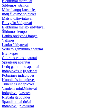
Elektriniai marmitai
Šildomos vitrinos
Mikrobangų krosnelės
Indų šildymo spintelės
Maisto džiovintuvai
Bulvyčiu šildytuvai
Elektriniai maisto šildytuvai
Šildomos lempos
Lauko prekybos įranga
Vaflinės
Lauko šildytuvai
Šerbeto gaminimo aparatai
Blynkepės
Cukraus vatos aparatai
Spragėsių aparatai
Ledų gaminimo aparatai
Indaplovės ir jų priedai
Pobarinės indaplovės
Kupolinės indaplovės
Tunelinės indaplovės
Vandens minkštintuvai
Indaplovių kasetės
Riebalų gaudyklės
Spaudiminiai dušai
Indaplovių plovikliai