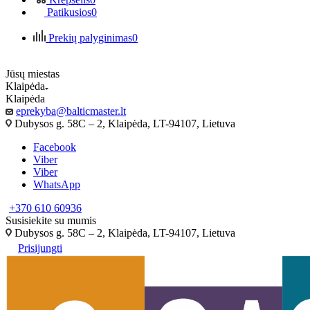
Patikusios
0
Prekių palyginimas
0
Jūsų miestas
Klaipėda
Klaipėda
eprekyba@balticmaster.lt
Dubysos g. 58C – 2, Klaipėda, LT-94107, Lietuva
Facebook
Viber
Viber
WhatsApp
+370 610 60936
Susisiekite su mumis
Dubysos g. 58C – 2, Klaipėda, LT-94107, Lietuva
Prisijungti