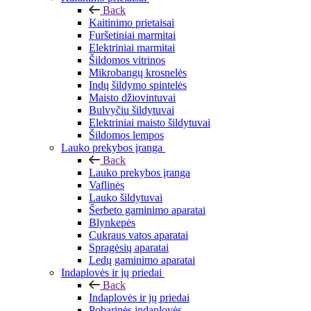
Back
Kaitinimo prietaisai
Furšetiniai marmitai
Elektriniai marmitai
Šildomos vitrinos
Mikrobangų krosnelės
Indų šildymo spintelės
Maisto džiovintuvai
Bulvyčiu šildytuvai
Elektriniai maisto šildytuvai
Šildomos lempos
Lauko prekybos įranga
Back
Lauko prekybos įranga
Vaflinės
Lauko šildytuvai
Šerbeto gaminimo aparatai
Blynkepės
Cukraus vatos aparatai
Spragėsių aparatai
Ledų gaminimo aparatai
Indaplovės ir jų priedai
Back
Indaplovės ir jų priedai
Pobarinės indaplovės