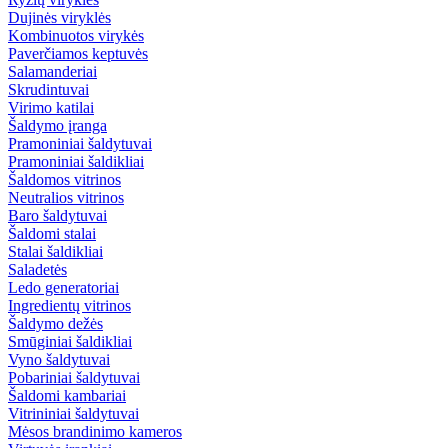
Dujinės viryklės
Kombinuotos virykės
Paverčiamos keptuvės
Salamanderiai
Skrudintuvai
Virimo katilai
Šaldymo įranga
Pramoniniai šaldytuvai
Pramoniniai šaldikliai
Šaldomos vitrinos
Neutralios vitrinos
Baro šaldytuvai
Šaldomi stalai
Stalai šaldikliai
Saladetės
Ledo generatoriai
Ingredientų vitrinos
Šaldymo dežės
Smūginiai šaldikliai
Vyno šaldytuvai
Pobariniai šaldytuvai
Šaldomi kambariai
Vitrininiai šaldytuvai
Mėsos brandinimo kameros