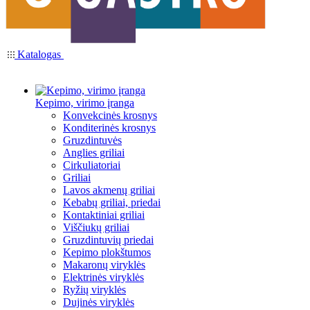
Katalogas
Kepimo, virimo įranga
Konvekcinės krosnys
Konditerinės krosnys
Gruzdintuvės
Anglies griliai
Cirkuliatoriai
Griliai
Lavos akmenų griliai
Kebabų griliai, priedai
Kontaktiniai griliai
Viščiukų griliai
Gruzdintuvių priedai
Kepimo plokštumos
Makaronų viryklės
Elektrinės viryklės
Ryžių viryklės
Dujinės viryklės