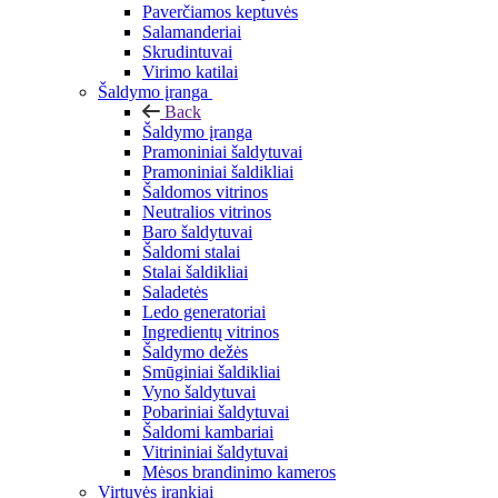
Paverčiamos keptuvės
Salamanderiai
Skrudintuvai
Virimo katilai
Šaldymo įranga
Back
Šaldymo įranga
Pramoniniai šaldytuvai
Pramoniniai šaldikliai
Šaldomos vitrinos
Neutralios vitrinos
Baro šaldytuvai
Šaldomi stalai
Stalai šaldikliai
Saladetės
Ledo generatoriai
Ingredientų vitrinos
Šaldymo dežės
Smūginiai šaldikliai
Vyno šaldytuvai
Pobariniai šaldytuvai
Šaldomi kambariai
Vitrininiai šaldytuvai
Mėsos brandinimo kameros
Virtuvės įrankiai