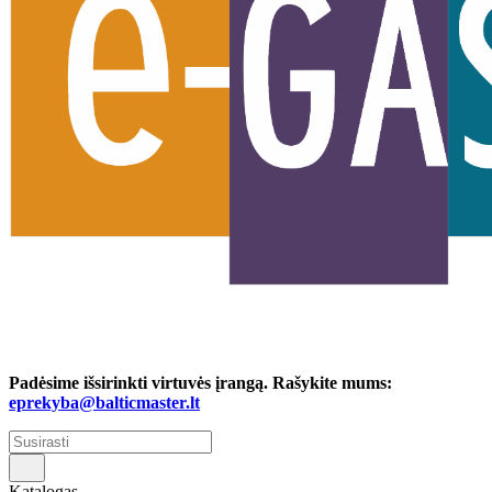
Padėsime išsirinkti virtuvės įrangą. Rašykite mums:
eprekyba@balticmaster.lt
Katalogas