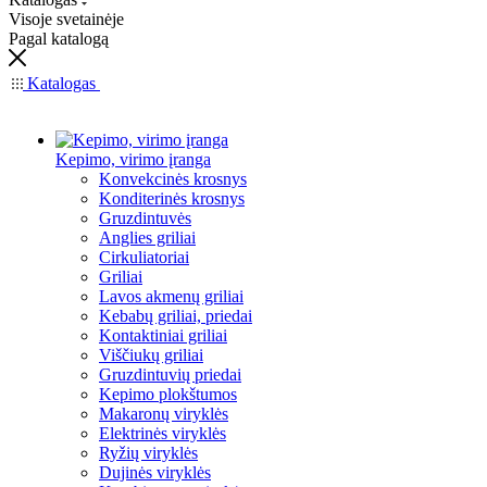
Visoje svetainėje
Pagal katalogą
Katalogas
Kepimo, virimo įranga
Konvekcinės krosnys
Konditerinės krosnys
Gruzdintuvės
Anglies griliai
Cirkuliatoriai
Griliai
Lavos akmenų griliai
Kebabų griliai, priedai
Kontaktiniai griliai
Viščiukų griliai
Gruzdintuvių priedai
Kepimo plokštumos
Makaronų viryklės
Elektrinės viryklės
Ryžių viryklės
Dujinės viryklės