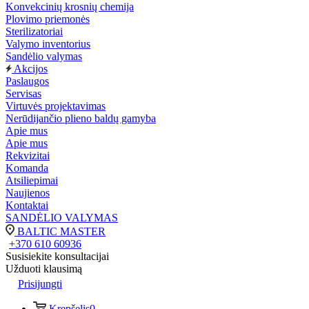
Konvekcinių krosnių chemija
Plovimo priemonės
Sterilizatoriai
Valymo inventorius
Sandėlio valymas
Akcijos
Paslaugos
Servisas
Virtuvės projektavimas
Nerūdijančio plieno baldų gamyba
Apie mus
Apie mus
Rekvizitai
Komanda
Atsiliepimai
Naujienos
Kontaktai
SANDĖLIO VALYMAS
BALTIC MASTER
+370 610 60936
Susisiekite konsultacijai
Užduoti klausimą
Prisijungti
Krepšelis
0