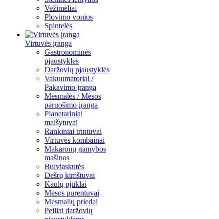
Vežimėliai
Plovimo vonios
Spintelės
Virtuvės įranga
Gastronominės
pjaustyklės
Daržovių pjaustyklės
Vakuumatoriai /
Pakavimo įranga
Mėsmalės / Mėsos
paruošimo įranga
Planetariniai
maišytuvai
Rankiniai trintuvai
Virtuvės kombainai
Makaronų gamybos
mašinos
Bulviaskutės
Dešrų kimštuvai
Kaulų pjūklai
Mėsos purentuvai
Mėsmalių priedai
Peiliai daržovių