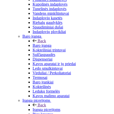
Kupolinės indaplovės
Tunelinės indaplovės
Vandens minkštintuvai
Indaplovių kasetės
Riebalų gaudyklės
Spaudiminiai dušai
Indaplovių plovikliai
Baro įranga
Back
Baro įranga
Kokteiliniai trintuvai
Sulčiaspaudės
Dispenseriai
Kavos aparatai ir jų priedai
Ledo smulkintuvai
Virduliai / Perkoliatoriai
Termosai
Baro įrankiai
Kokteilinės
Ledukų formelės
Kavos malimo aparatai
Įranga picerijoms
Back
Įranga picerijoms