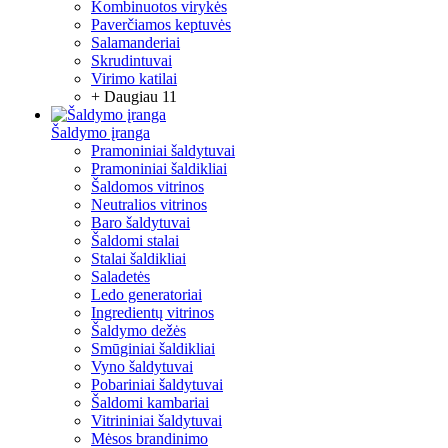
Kombinuotos virykės
Paverčiamos keptuvės
Salamanderiai
Skrudintuvai
Virimo katilai
+ Daugiau 11
Šaldymo įranga
Pramoniniai šaldytuvai
Pramoniniai šaldikliai
Šaldomos vitrinos
Neutralios vitrinos
Baro šaldytuvai
Šaldomi stalai
Stalai šaldikliai
Saladetės
Ledo generatoriai
Ingredientų vitrinos
Šaldymo dežės
Smūginiai šaldikliai
Vyno šaldytuvai
Pobariniai šaldytuvai
Šaldomi kambariai
Vitrininiai šaldytuvai
Mėsos brandinimo