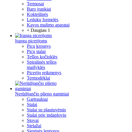
Termosai
Baro įrankiai
Kokteilinės
Ledukų formelės
Kavos malimo aparatai
+ Daugiau 1
Įranga picerijoms
Picų krosnys
Picų stalai
Tešlos kočioklės
Spiralinės tešlos
maišyklės
Picerijų reikmenys
Termodėklai
Nerūdijančio plieno gaminiai
Gartraukiai
Stalai
Stalai su plautuvėmis
Stalai prie indaplovių
Stovai
Stelažai
Sieninės lentynos