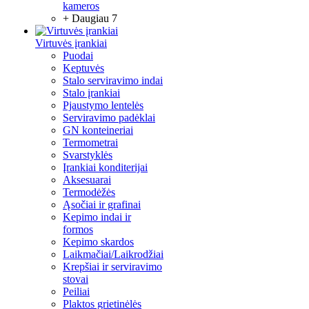
kameros
+ Daugiau 7
Virtuvės įrankiai
Puodai
Keptuvės
Stalo serviravimo indai
Stalo įrankiai
Pjaustymo lentelės
Serviravimo padėklai
GN konteineriai
Termometrai
Svarstyklės
Įrankiai konditerijai
Aksesuarai
Termodėžės
Ąsočiai ir grafinai
Kepimo indai ir
formos
Kepimo skardos
Laikmačiai/Laikrodžiai
Krepšiai ir serviravimo
stovai
Peiliai
Plaktos grietinėlės