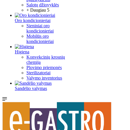
Salotų džiovyklės
+ Daugiau 5
Oro kondicionieriai
Sieniniai oro
kondicionieriai
Mobilūs oro
kondicionieriai
Higiena
Konvekcinių krosnių
chemija
Plovimo priemonės
Sterilizatoriai
Valymo inventorius
Sandėlio valymas