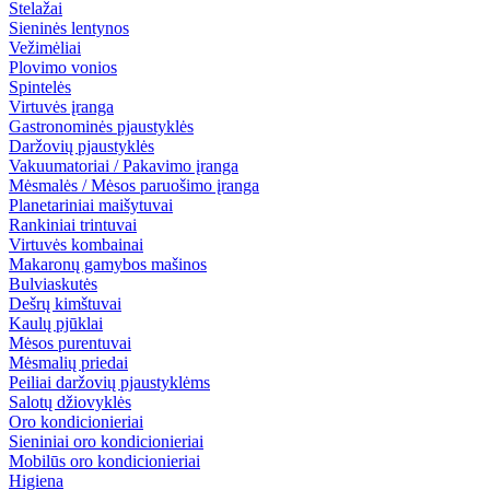
Stelažai
Sieninės lentynos
Vežimėliai
Plovimo vonios
Spintelės
Virtuvės įranga
Gastronominės pjaustyklės
Daržovių pjaustyklės
Vakuumatoriai / Pakavimo įranga
Mėsmalės / Mėsos paruošimo įranga
Planetariniai maišytuvai
Rankiniai trintuvai
Virtuvės kombainai
Makaronų gamybos mašinos
Bulviaskutės
Dešrų kimštuvai
Kaulų pjūklai
Mėsos purentuvai
Mėsmalių priedai
Peiliai daržovių pjaustyklėms
Salotų džiovyklės
Oro kondicionieriai
Sieniniai oro kondicionieriai
Mobilūs oro kondicionieriai
Higiena