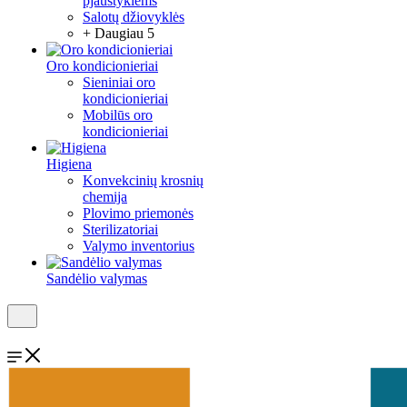
pjaustyklėms
Salotų džiovyklės
+ Daugiau 5
Oro kondicionieriai
Sieniniai oro
kondicionieriai
Mobilūs oro
kondicionieriai
Higiena
Konvekcinių krosnių
chemija
Plovimo priemonės
Sterilizatoriai
Valymo inventorius
Sandėlio valymas