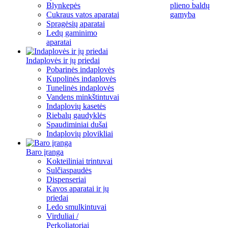
Blynkepės
plieno baldų
Cukraus vatos aparatai
gamyba
Spragėsių aparatai
Ledų gaminimo
aparatai
Indaplovės ir jų priedai
Pobarinės indaplovės
Kupolinės indaplovės
Tunelinės indaplovės
Vandens minkštintuvai
Indaplovių kasetės
Riebalų gaudyklės
Spaudiminiai dušai
Indaplovių plovikliai
Baro įranga
Kokteiliniai trintuvai
Sulčiaspaudės
Dispenseriai
Kavos aparatai ir jų
priedai
Ledo smulkintuvai
Virduliai /
Perkoliatoriai