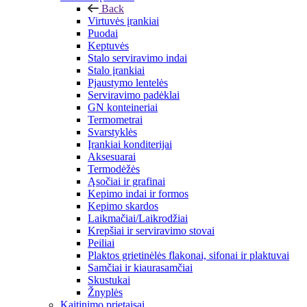
Back
Virtuvės įrankiai
Puodai
Keptuvės
Stalo serviravimo indai
Stalo įrankiai
Pjaustymo lentelės
Serviravimo padėklai
GN konteineriai
Termometrai
Svarstyklės
Įrankiai konditerijai
Aksesuarai
Termodėžės
Ąsočiai ir grafinai
Kepimo indai ir formos
Kepimo skardos
Laikmačiai/Laikrodžiai
Krepšiai ir serviravimo stovai
Peiliai
Plaktos grietinėlės flakonai, sifonai ir plaktuvai
Samčiai ir kiaurasamčiai
Skustukai
Žnyplės
Kaitinimo prietaisai