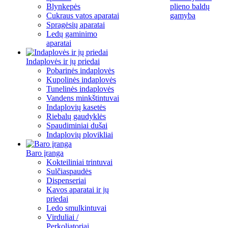
Blynkepės
plieno baldų
Cukraus vatos aparatai
gamyba
Spragėsių aparatai
Ledų gaminimo
aparatai
Indaplovės ir jų priedai
Pobarinės indaplovės
Kupolinės indaplovės
Tunelinės indaplovės
Vandens minkštintuvai
Indaplovių kasetės
Riebalų gaudyklės
Spaudiminiai dušai
Indaplovių plovikliai
Baro įranga
Kokteiliniai trintuvai
Sulčiaspaudės
Dispenseriai
Kavos aparatai ir jų
priedai
Ledo smulkintuvai
Virduliai /
Perkoliatoriai