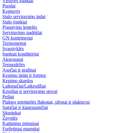
Virtuvės įrankiai
Puodai
Keptuvės
Stalo serviravimo indai
Stalo įrankiai
Pjaustymo lentelės
Serviravimo padėklai
GN konteineriai
Termometrai
Svarstyklės
Įrankiai konditerijai
Aksesuarai
Termodėžės
Ąsočiai ir grafinai
Kepimo indai ir formos
Kepimo skardos
Laikmačiai/Laikrodžiai
Krepšiai ir serviravimo stovai
Peiliai
Plaktos grietinėlės flakonai, sifonai ir plaktuvai
Samčiai ir kiaurasamčiai
Skustukai
Žnyplės
Kaitinimo prietaisai
Furšetiniai marmitai