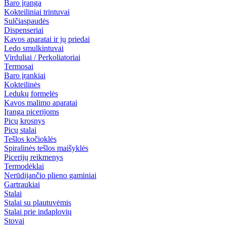
Baro įranga
Kokteiliniai trintuvai
Sulčiaspaudės
Dispenseriai
Kavos aparatai ir jų priedai
Ledo smulkintuvai
Virduliai / Perkoliatoriai
Termosai
Baro įrankiai
Kokteilinės
Ledukų formelės
Kavos malimo aparatai
Įranga picerijoms
Picų krosnys
Picų stalai
Tešlos kočioklės
Spiralinės tešlos maišyklės
Picerijų reikmenys
Termodėklai
Nerūdijančio plieno gaminiai
Gartraukiai
Stalai
Stalai su plautuvėmis
Stalai prie indaplovių
Stovai