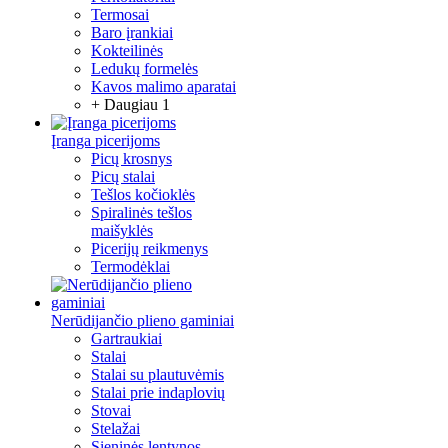
Termosai
Baro įrankiai
Kokteilinės
Ledukų formelės
Kavos malimo aparatai
+ Daugiau 1
Įranga picerijoms
Picų krosnys
Picų stalai
Tešlos kočioklės
Spiralinės tešlos
maišyklės
Picerijų reikmenys
Termodėklai
Nerūdijančio plieno gaminiai
Gartraukiai
Stalai
Stalai su plautuvėmis
Stalai prie indaplovių
Stovai
Stelažai
Sieninės lentynos