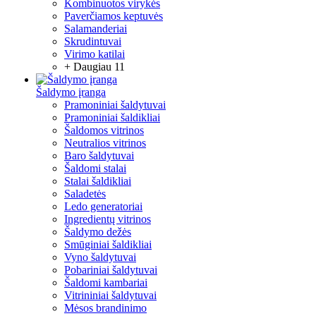
Kombinuotos virykės
Paverčiamos keptuvės
Salamanderiai
Skrudintuvai
Virimo katilai
+ Daugiau 11
Šaldymo įranga
Pramoniniai šaldytuvai
Pramoniniai šaldikliai
Šaldomos vitrinos
Neutralios vitrinos
Baro šaldytuvai
Šaldomi stalai
Stalai šaldikliai
Saladetės
Ledo generatoriai
Ingredientų vitrinos
Šaldymo dežės
Smūginiai šaldikliai
Vyno šaldytuvai
Pobariniai šaldytuvai
Šaldomi kambariai
Vitrininiai šaldytuvai
Mėsos brandinimo