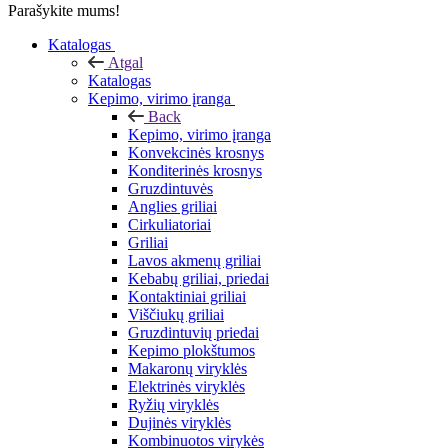
Parašykite mums!
Katalogas
Atgal
Katalogas
Kepimo, virimo įranga
Back
Kepimo, virimo įranga
Konvekcinės krosnys
Konditerinės krosnys
Gruzdintuvės
Anglies griliai
Cirkuliatoriai
Griliai
Lavos akmenų griliai
Kebabų griliai, priedai
Kontaktiniai griliai
Viščiukų griliai
Gruzdintuvių priedai
Kepimo plokštumos
Makaronų viryklės
Elektrinės viryklės
Ryžių viryklės
Dujinės viryklės
Kombinuotos virykės