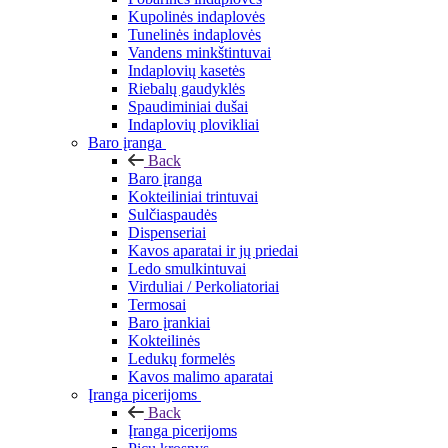
Kupolinės indaplovės
Tunelinės indaplovės
Vandens minkštintuvai
Indaplovių kasetės
Riebalų gaudyklės
Spaudiminiai dušai
Indaplovių plovikliai
Baro įranga
Back
Baro įranga
Kokteiliniai trintuvai
Sulčiaspaudės
Dispenseriai
Kavos aparatai ir jų priedai
Ledo smulkintuvai
Virduliai / Perkoliatoriai
Termosai
Baro įrankiai
Kokteilinės
Ledukų formelės
Kavos malimo aparatai
Įranga picerijoms
Back
Įranga picerijoms