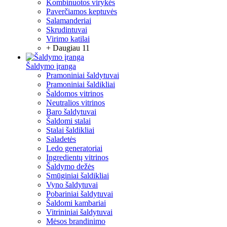
Kombinuotos virykės
Paverčiamos keptuvės
Salamanderiai
Skrudintuvai
Virimo katilai
+ Daugiau 11
Šaldymo įranga
Pramoniniai šaldytuvai
Pramoniniai šaldikliai
Šaldomos vitrinos
Neutralios vitrinos
Baro šaldytuvai
Šaldomi stalai
Stalai šaldikliai
Saladetės
Ledo generatoriai
Ingredientų vitrinos
Šaldymo dežės
Smūginiai šaldikliai
Vyno šaldytuvai
Pobariniai šaldytuvai
Šaldomi kambariai
Vitrininiai šaldytuvai
Mėsos brandinimo