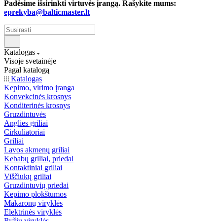
Padėsime išsirinkti virtuvės įrangą. Rašykite mums:
eprekyba@balticmaster.lt
Katalogas
Visoje svetainėje
Pagal katalogą
Katalogas
Kepimo, virimo įranga
Konvekcinės krosnys
Konditerinės krosnys
Gruzdintuvės
Anglies griliai
Cirkuliatoriai
Griliai
Lavos akmenų griliai
Kebabų griliai, priedai
Kontaktiniai griliai
Viščiukų griliai
Gruzdintuvių priedai
Kepimo plokštumos
Makaronų viryklės
Elektrinės viryklės
Ryžių viryklės