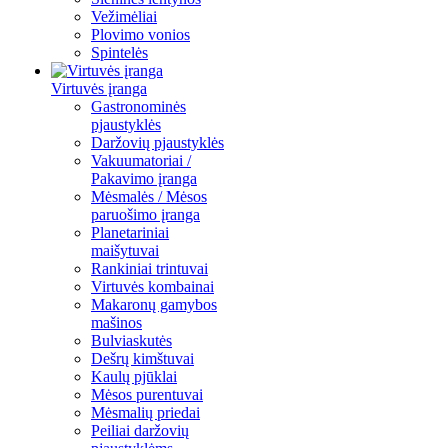
Vežimėliai
Plovimo vonios
Spintelės
Virtuvės įranga
Gastronominės
pjaustyklės
Daržovių pjaustyklės
Vakuumatoriai /
Pakavimo įranga
Mėsmalės / Mėsos
paruošimo įranga
Planetariniai
maišytuvai
Rankiniai trintuvai
Virtuvės kombainai
Makaronų gamybos
mašinos
Bulviaskutės
Dešrų kimštuvai
Kaulų pjūklai
Mėsos purentuvai
Mėsmalių priedai
Peiliai daržovių