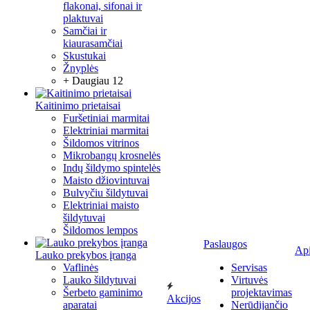
flakonai, sifonai ir
plaktuvai
Samčiai ir
kiaurasamčiai
Skustukai
Žnyplės
+ Daugiau 12
Kaitinimo prietaisai
Furšetiniai marmitai
Elektriniai marmitai
Šildomos vitrinos
Mikrobangų krosnelės
Indų šildymo spintelės
Maisto džiovintuvai
Bulvyčiu šildytuvai
Elektriniai maisto
šildytuvai
Šildomos lempos
Paslaugos
Ap
Lauko prekybos įranga
Vaflinės
Servisas
Lauko šildytuvai
Virtuvės
Šerbeto gaminimo
projektavimas
Akcijos
aparatai
Nerūdijančio