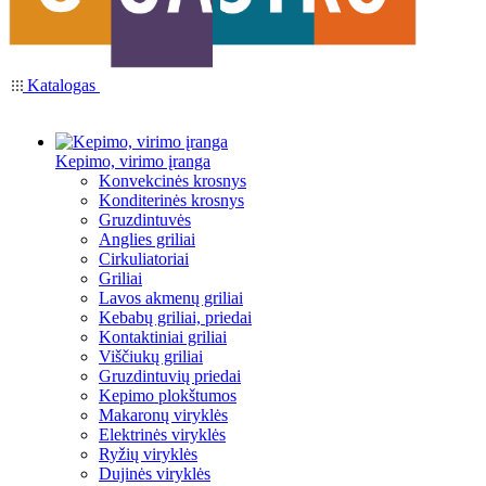
Katalogas
Kepimo, virimo įranga
Konvekcinės krosnys
Konditerinės krosnys
Gruzdintuvės
Anglies griliai
Cirkuliatoriai
Griliai
Lavos akmenų griliai
Kebabų griliai, priedai
Kontaktiniai griliai
Viščiukų griliai
Gruzdintuvių priedai
Kepimo plokštumos
Makaronų viryklės
Elektrinės viryklės
Ryžių viryklės
Dujinės viryklės