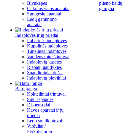
Blynkepės
plieno baldų
Cukraus vatos aparatai
gamyba
Spragėsių aparatai
Ledų gaminimo
aparatai
Indaplovės ir jų priedai
Pobarinės indaplovės
Kupolinės indaplovės
Tunelinės indaplovės
Vandens minkštintuvai
Indaplovių kasetės
Riebalų gaudyklės
Spaudiminiai dušai
Indaplovių plovikliai
Baro įranga
Kokteiliniai trintuvai
Sulčiaspaudės
Dispenseriai
Kavos aparatai ir jų
priedai
Ledo smulkintuvai
Virduliai /
Perkoliatoriai