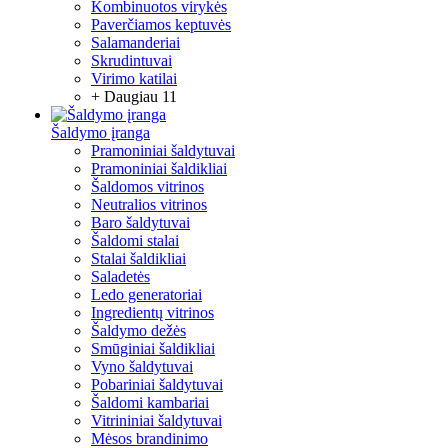
Kombinuotos virykės
Paverčiamos keptuvės
Salamanderiai
Skrudintuvai
Virimo katilai
+ Daugiau 11
Šaldymo įranga
Pramoniniai šaldytuvai
Pramoniniai šaldikliai
Šaldomos vitrinos
Neutralios vitrinos
Baro šaldytuvai
Šaldomi stalai
Stalai šaldikliai
Saladetės
Ledo generatoriai
Ingredientų vitrinos
Šaldymo dežės
Smūginiai šaldikliai
Vyno šaldytuvai
Pobariniai šaldytuvai
Šaldomi kambariai
Vitrininiai šaldytuvai
Mėsos brandinimo