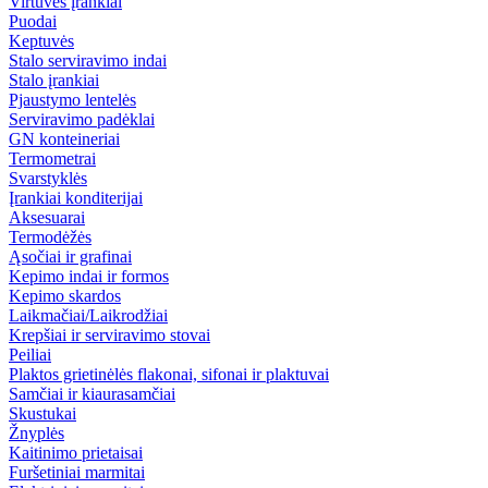
Virtuvės įrankiai
Puodai
Keptuvės
Stalo serviravimo indai
Stalo įrankiai
Pjaustymo lentelės
Serviravimo padėklai
GN konteineriai
Termometrai
Svarstyklės
Įrankiai konditerijai
Aksesuarai
Termodėžės
Ąsočiai ir grafinai
Kepimo indai ir formos
Kepimo skardos
Laikmačiai/Laikrodžiai
Krepšiai ir serviravimo stovai
Peiliai
Plaktos grietinėlės flakonai, sifonai ir plaktuvai
Samčiai ir kiaurasamčiai
Skustukai
Žnyplės
Kaitinimo prietaisai
Furšetiniai marmitai