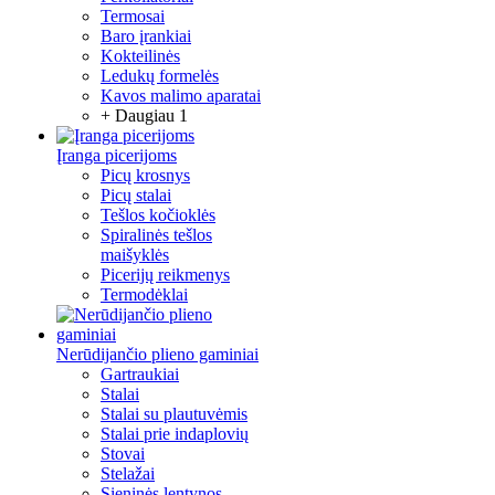
Termosai
Baro įrankiai
Kokteilinės
Ledukų formelės
Kavos malimo aparatai
+ Daugiau 1
Įranga picerijoms
Picų krosnys
Picų stalai
Tešlos kočioklės
Spiralinės tešlos
maišyklės
Picerijų reikmenys
Termodėklai
Nerūdijančio plieno gaminiai
Gartraukiai
Stalai
Stalai su plautuvėmis
Stalai prie indaplovių
Stovai
Stelažai
Sieninės lentynos