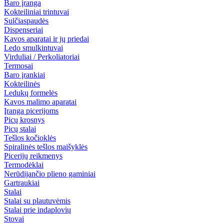
Baro įranga
Kokteiliniai trintuvai
Sulčiaspaudės
Dispenseriai
Kavos aparatai ir jų priedai
Ledo smulkintuvai
Virduliai / Perkoliatoriai
Termosai
Baro įrankiai
Kokteilinės
Ledukų formelės
Kavos malimo aparatai
Įranga picerijoms
Picų krosnys
Picų stalai
Tešlos kočioklės
Spiralinės tešlos maišyklės
Picerijų reikmenys
Termodėklai
Nerūdijančio plieno gaminiai
Gartraukiai
Stalai
Stalai su plautuvėmis
Stalai prie indaplovių
Stovai