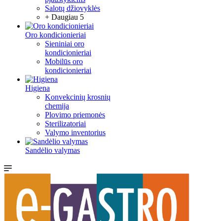
Salotų džiovyklės
+ Daugiau 5
Oro kondicionieriai
Sieniniai oro
kondicionieriai
Mobilūs oro
kondicionieriai
Higiena
Konvekcinių krosnių
chemija
Plovimo priemonės
Sterilizatoriai
Valymo inventorius
Sandėlio valymas