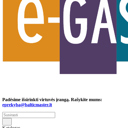
Padėsime išsirinkti virtuvės įrangą. Rašykite mums:
eprekyba@balticmaster.lt
Katalogas