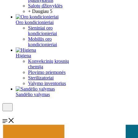
pjaustyklėms
Salotų džiovyklės
+ Daugiau 5
Oro kondicionieriai
Sieniniai oro
kondicionieriai
Mobilūs oro
kondicionieriai
Higiena
Konvekcinių krosnių
chemija
Plovimo priemonės
Sterilizatoriai
Valymo inventorius
Sandėlio valymas