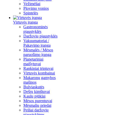
Vežimėliai
Plovimo vonios
Spintelės
Virtuvės įranga
Gastronominės
pjaustyklės
Daržovių pjaustyklės
Vakuumatoriai /
Pakavimo įranga
Mėsmalės / Mėsos
paruošimo įranga
Planetariniai
maišytuvai
Rankiniai trintuvai
Virtuvės kombainai
Makaronų gamybos
mašinos
Bulviaskutės
Dešrų kimštuvai
Kaulų pjūklai
Mėsos purentuvai
Mėsmalių priedai
Peiliai daržovių
pjaustyklėms