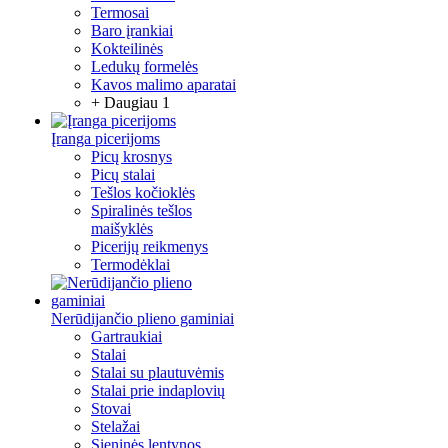
Termosai
Baro įrankiai
Kokteilinės
Ledukų formelės
Kavos malimo aparatai
+ Daugiau 1
Įranga picerijoms
Picų krosnys
Picų stalai
Tešlos kočioklės
Spiralinės tešlos
maišyklės
Picerijų reikmenys
Termodėklai
Nerūdijančio plieno gaminiai
Gartraukiai
Stalai
Stalai su plautuvėmis
Stalai prie indaplovių
Stovai
Stelažai
Sieninės lentynos