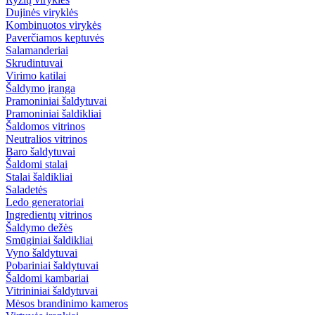
Dujinės viryklės
Kombinuotos virykės
Paverčiamos keptuvės
Salamanderiai
Skrudintuvai
Virimo katilai
Šaldymo įranga
Pramoniniai šaldytuvai
Pramoniniai šaldikliai
Šaldomos vitrinos
Neutralios vitrinos
Baro šaldytuvai
Šaldomi stalai
Stalai šaldikliai
Saladetės
Ledo generatoriai
Ingredientų vitrinos
Šaldymo dežės
Smūginiai šaldikliai
Vyno šaldytuvai
Pobariniai šaldytuvai
Šaldomi kambariai
Vitrininiai šaldytuvai
Mėsos brandinimo kameros