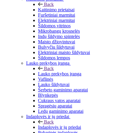
Back
Kaitinimo prietaisai
Furšetiniai marmitai
Elektriniai marmitai
Šildomos vitrinos
Mikrobangų krosnelės
Indų šildymo spintelės
Maisto džiovintuvai
Bulvyčiu šildytuvai
Elektriniai maisto šildytuvai
Šildomos lempos
Lauko prekybos įranga
Back
Lauko prekybos įranga
Vaflinės
Lauko šildytuvai
Šerbeto gaminimo aparatai
Blynkepės
Cukraus vatos aparatai
Spragėsių aparatai
Ledų gaminimo aparatai
Indaplovės ir jų priedai
Back
Indaplovės ir jų priedai
Pobarinės indaplovės