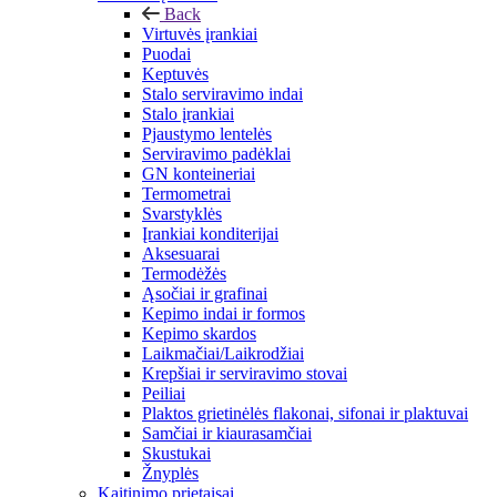
Back
Virtuvės įrankiai
Puodai
Keptuvės
Stalo serviravimo indai
Stalo įrankiai
Pjaustymo lentelės
Serviravimo padėklai
GN konteineriai
Termometrai
Svarstyklės
Įrankiai konditerijai
Aksesuarai
Termodėžės
Ąsočiai ir grafinai
Kepimo indai ir formos
Kepimo skardos
Laikmačiai/Laikrodžiai
Krepšiai ir serviravimo stovai
Peiliai
Plaktos grietinėlės flakonai, sifonai ir plaktuvai
Samčiai ir kiaurasamčiai
Skustukai
Žnyplės
Kaitinimo prietaisai