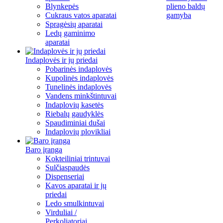
Blynkepės
plieno baldų
Cukraus vatos aparatai
gamyba
Spragėsių aparatai
Ledų gaminimo
aparatai
Indaplovės ir jų priedai
Pobarinės indaplovės
Kupolinės indaplovės
Tunelinės indaplovės
Vandens minkštintuvai
Indaplovių kasetės
Riebalų gaudyklės
Spaudiminiai dušai
Indaplovių plovikliai
Baro įranga
Kokteiliniai trintuvai
Sulčiaspaudės
Dispenseriai
Kavos aparatai ir jų
priedai
Ledo smulkintuvai
Virduliai /
Perkoliatoriai