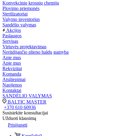
Konvekcinių krosnių chemija
Plovimo priemonės
Sterilizatoriai
Valymo inventorius
Sandėlio valymas
Akcijos
Paslaugos
Servisas
Virtuvės projektavimas
Nerūdijančio plieno baldų gamyba
Apie mus
Apie mus
Rekvizitai
Komanda
Atsiliepimai
Naujienos
Kontaktai
SANDĖLIO VALYMAS
BALTIC MASTER
+370 610 60936
Susisiekite konsultacijai
Užduoti klausimą
Prisijungti
Krepšelis
0