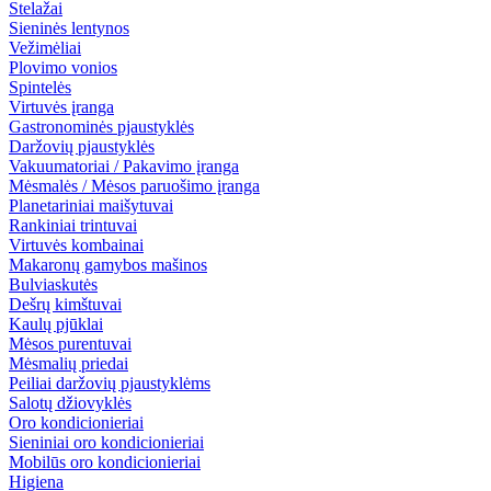
Stelažai
Sieninės lentynos
Vežimėliai
Plovimo vonios
Spintelės
Virtuvės įranga
Gastronominės pjaustyklės
Daržovių pjaustyklės
Vakuumatoriai / Pakavimo įranga
Mėsmalės / Mėsos paruošimo įranga
Planetariniai maišytuvai
Rankiniai trintuvai
Virtuvės kombainai
Makaronų gamybos mašinos
Bulviaskutės
Dešrų kimštuvai
Kaulų pjūklai
Mėsos purentuvai
Mėsmalių priedai
Peiliai daržovių pjaustyklėms
Salotų džiovyklės
Oro kondicionieriai
Sieniniai oro kondicionieriai
Mobilūs oro kondicionieriai
Higiena