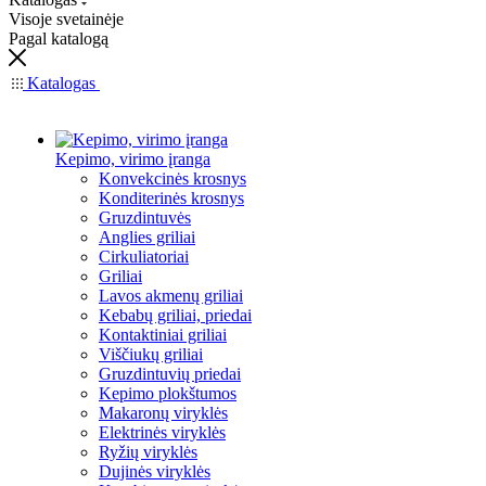
Visoje svetainėje
Pagal katalogą
Katalogas
Kepimo, virimo įranga
Konvekcinės krosnys
Konditerinės krosnys
Gruzdintuvės
Anglies griliai
Cirkuliatoriai
Griliai
Lavos akmenų griliai
Kebabų griliai, priedai
Kontaktiniai griliai
Viščiukų griliai
Gruzdintuvių priedai
Kepimo plokštumos
Makaronų viryklės
Elektrinės viryklės
Ryžių viryklės
Dujinės viryklės