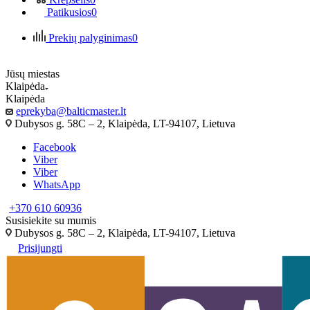
Patikusios
0
Prekių palyginimas
0
Jūsų miestas
Klaipėda
Klaipėda
eprekyba@balticmaster.lt
Dubysos g. 58C – 2, Klaipėda, LT-94107, Lietuva
Facebook
Viber
Viber
WhatsApp
+370 610 60936
Susisiekite su mumis
Dubysos g. 58C – 2, Klaipėda, LT-94107, Lietuva
Prisijungti