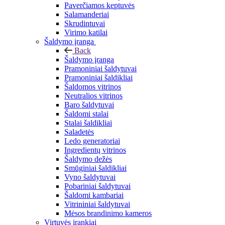
Paverčiamos keptuvės
Salamanderiai
Skrudintuvai
Virimo katilai
Šaldymo įranga
Back
Šaldymo įranga
Pramoniniai šaldytuvai
Pramoniniai šaldikliai
Šaldomos vitrinos
Neutralios vitrinos
Baro šaldytuvai
Šaldomi stalai
Stalai šaldikliai
Saladetės
Ledo generatoriai
Ingredientų vitrinos
Šaldymo dežės
Smūginiai šaldikliai
Vyno šaldytuvai
Pobariniai šaldytuvai
Šaldomi kambariai
Vitrininiai šaldytuvai
Mėsos brandinimo kameros
Virtuvės įrankiai