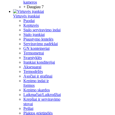
kameros
+ Daugiau 7
Virtuvės įrankiai
Puodai
Keptuvės
Stalo serviravimo indai
Stalo įrankiai
Pjaustymo lentelės
Serviravimo padėklai
GN konteineriai
Termometrai
Svarstyklės
Įrankiai konditerijai
Aksesuarai
Termodėžės
Ąsočiai ir grafinai
Kepimo indai ir
formos
Kepimo skardos
Laikmačiai/Laikrodžiai
Krepšiai ir serviravimo
stovai
Peiliai
Plaktos grietinėlės