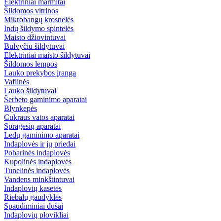
Elektriniai marmitai
Šildomos vitrinos
Mikrobangų krosnelės
Indų šildymo spintelės
Maisto džiovintuvai
Bulvyčiu šildytuvai
Elektriniai maisto šildytuvai
Šildomos lempos
Lauko prekybos įranga
Vaflinės
Lauko šildytuvai
Šerbeto gaminimo aparatai
Blynkepės
Cukraus vatos aparatai
Spragėsių aparatai
Ledų gaminimo aparatai
Indaplovės ir jų priedai
Pobarinės indaplovės
Kupolinės indaplovės
Tunelinės indaplovės
Vandens minkštintuvai
Indaplovių kasetės
Riebalų gaudyklės
Spaudiminiai dušai
Indaplovių plovikliai