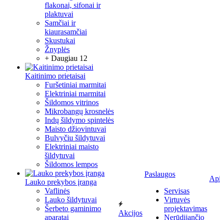
flakonai, sifonai ir
plaktuvai
Samčiai ir
kiaurasamčiai
Skustukai
Žnyplės
+ Daugiau 12
Kaitinimo prietaisai
Furšetiniai marmitai
Elektriniai marmitai
Šildomos vitrinos
Mikrobangų krosnelės
Indų šildymo spintelės
Maisto džiovintuvai
Bulvyčiu šildytuvai
Elektriniai maisto
šildytuvai
Šildomos lempos
Paslaugos
Ap
Lauko prekybos įranga
Vaflinės
Servisas
Lauko šildytuvai
Virtuvės
Šerbeto gaminimo
projektavimas
Akcijos
aparatai
Nerūdijančio