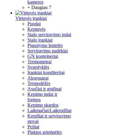
kameros
+ Daugiau 7
Virtuvės įrankiai
Puodai
Keptuvės
Stalo serviravimo indai
Stalo įrankiai
Pjaustymo lentelės
Serviravimo padėklai
GN konteineriai
Termometrai
Svarstyklės
Įrankiai konditerijai
Aksesuarai
Termodėžės
Ąsočiai ir grafinai
Kepimo indai ir
formos
Kepimo skardos
Laikmačiai/Laikrodžiai
Krepšiai ir serviravimo
stovai
Peiliai
Plaktos grietinėlės