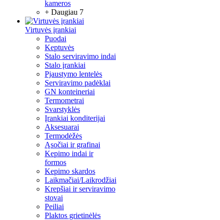
kameros
+ Daugiau 7
Virtuvės įrankiai
Puodai
Keptuvės
Stalo serviravimo indai
Stalo įrankiai
Pjaustymo lentelės
Serviravimo padėklai
GN konteineriai
Termometrai
Svarstyklės
Įrankiai konditerijai
Aksesuarai
Termodėžės
Ąsočiai ir grafinai
Kepimo indai ir
formos
Kepimo skardos
Laikmačiai/Laikrodžiai
Krepšiai ir serviravimo
stovai
Peiliai
Plaktos grietinėlės