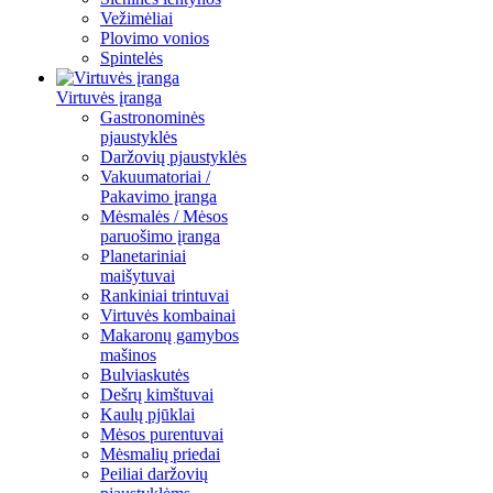
Vežimėliai
Plovimo vonios
Spintelės
Virtuvės įranga
Gastronominės
pjaustyklės
Daržovių pjaustyklės
Vakuumatoriai /
Pakavimo įranga
Mėsmalės / Mėsos
paruošimo įranga
Planetariniai
maišytuvai
Rankiniai trintuvai
Virtuvės kombainai
Makaronų gamybos
mašinos
Bulviaskutės
Dešrų kimštuvai
Kaulų pjūklai
Mėsos purentuvai
Mėsmalių priedai
Peiliai daržovių