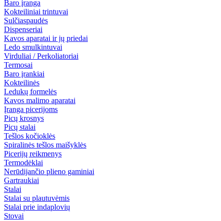
Baro įranga
Kokteiliniai trintuvai
Sulčiaspaudės
Dispenseriai
Kavos aparatai ir jų priedai
Ledo smulkintuvai
Virduliai / Perkoliatoriai
Termosai
Baro įrankiai
Kokteilinės
Ledukų formelės
Kavos malimo aparatai
Įranga picerijoms
Picų krosnys
Picų stalai
Tešlos kočioklės
Spiralinės tešlos maišyklės
Picerijų reikmenys
Termodėklai
Nerūdijančio plieno gaminiai
Gartraukiai
Stalai
Stalai su plautuvėmis
Stalai prie indaplovių
Stovai