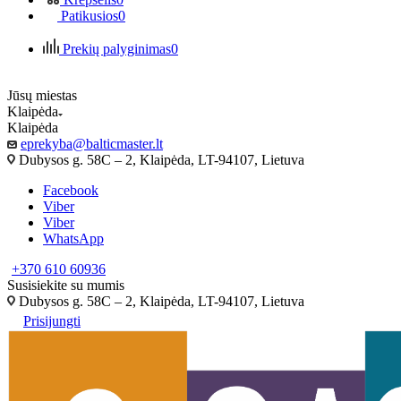
Patikusios
0
Prekių palyginimas
0
Jūsų miestas
Klaipėda
Klaipėda
eprekyba@balticmaster.lt
Dubysos g. 58C – 2, Klaipėda, LT-94107, Lietuva
Facebook
Viber
Viber
WhatsApp
+370 610 60936
Susisiekite su mumis
Dubysos g. 58C – 2, Klaipėda, LT-94107, Lietuva
Prisijungti