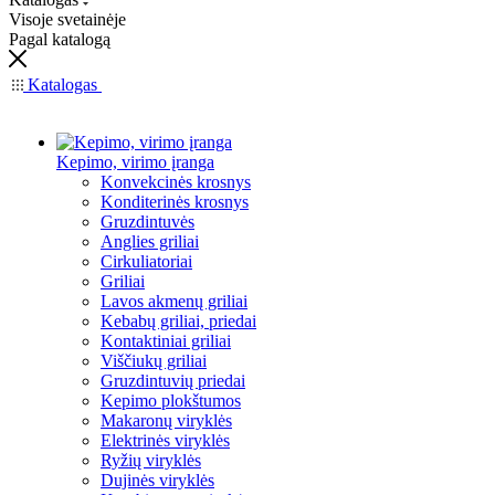
Visoje svetainėje
Pagal katalogą
Katalogas
Kepimo, virimo įranga
Konvekcinės krosnys
Konditerinės krosnys
Gruzdintuvės
Anglies griliai
Cirkuliatoriai
Griliai
Lavos akmenų griliai
Kebabų griliai, priedai
Kontaktiniai griliai
Viščiukų griliai
Gruzdintuvių priedai
Kepimo plokštumos
Makaronų viryklės
Elektrinės viryklės
Ryžių viryklės
Dujinės viryklės