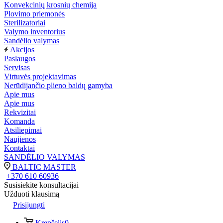
Konvekcinių krosnių chemija
Plovimo priemonės
Sterilizatoriai
Valymo inventorius
Sandėlio valymas
Akcijos
Paslaugos
Servisas
Virtuvės projektavimas
Nerūdijančio plieno baldų gamyba
Apie mus
Apie mus
Rekvizitai
Komanda
Atsiliepimai
Naujienos
Kontaktai
SANDĖLIO VALYMAS
BALTIC MASTER
+370 610 60936
Susisiekite konsultacijai
Užduoti klausimą
Prisijungti
Krepšelis
0