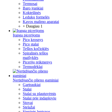
Termosai
Baro įrankiai
Kokteilinės
Ledukų formelės
Kavos malimo aparatai
+ Daugiau 1
Įranga picerijoms
Picų krosnys
Picų stalai
Tešlos kočioklės
Spiralinės tešlos
maišyklės
Picerijų reikmenys
Termodėklai
Nerūdijančio plieno gaminiai
Gartraukiai
Stalai
Stalai su plautuvėmis
Stalai prie indaplovių
Stovai
Stelažai
Sieninės lentynos