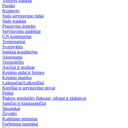
Virtuvės įrankiai
Puodai
Keptuvės
Stalo serviravimo indai
Stalo įrankiai
Pjaustymo lentelės
Serviravimo padėklai
GN konteineriai
Termometrai
Svarstyklės
Įrankiai konditerijai
Aksesuarai
Termodėžės
Ąsočiai ir grafinai
Kepimo indai ir formos
Kepimo skardos
Laikmačiai/Laikrodžiai
Krepšiai ir serviravimo stovai
Peiliai
Plaktos grietinėlės flakonai, sifonai ir plaktuvai
Samčiai ir kiaurasamčiai
Skustukai
Žnyplės
Kaitinimo prietaisai
Furšetiniai marmitai