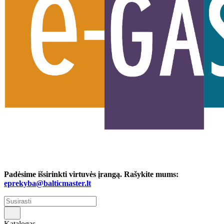
Padėsime išsirinkti virtuvės įrangą. Rašykite mums:
eprekyba@balticmaster.lt
Katalogas