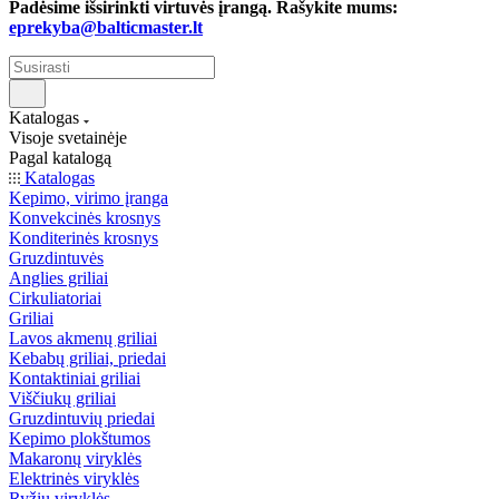
Padėsime išsirinkti virtuvės įrangą. Rašykite mums:
eprekyba@balticmaster.lt
Katalogas
Visoje svetainėje
Pagal katalogą
Katalogas
Kepimo, virimo įranga
Konvekcinės krosnys
Konditerinės krosnys
Gruzdintuvės
Anglies griliai
Cirkuliatoriai
Griliai
Lavos akmenų griliai
Kebabų griliai, priedai
Kontaktiniai griliai
Viščiukų griliai
Gruzdintuvių priedai
Kepimo plokštumos
Makaronų viryklės
Elektrinės viryklės
Ryžių viryklės