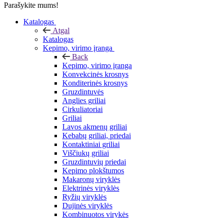
Parašykite mums!
Katalogas
Atgal
Katalogas
Kepimo, virimo įranga
Back
Kepimo, virimo įranga
Konvekcinės krosnys
Konditerinės krosnys
Gruzdintuvės
Anglies griliai
Cirkuliatoriai
Griliai
Lavos akmenų griliai
Kebabų griliai, priedai
Kontaktiniai griliai
Viščiukų griliai
Gruzdintuvių priedai
Kepimo plokštumos
Makaronų viryklės
Elektrinės viryklės
Ryžių viryklės
Dujinės viryklės
Kombinuotos virykės