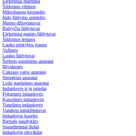
Elektriniai marmitai
Šildomos vitrinos
Mikrobangų krosnelės
Indų šildymo spintelės
Maisto džiovintuvai
Bulvyčiu šildytuvai
Elektriniai maisto šildytuvai
Šildomos lempos
Lauko prekybos įranga
Vaflinės
Lauko šildytuvai
Šerbeto gaminimo aparatai
Blynkepės
Cukraus vatos aparatai
Spragėsių aparatai
Ledų gaminimo aparatai
Indaplovės ir jų priedai
Pobarinės indaplovės
Kupolinės indaplovės
Tunelinės indaplovės
Vandens minkštintuvai
Indaplovių kasetės
Riebalų gaudyklės
Spaudiminiai dušai
Indaplovių plovikliai