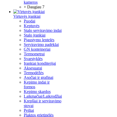
kameros
+ Daugiau 7
Virtuvės įrankiai
Puodai
Keptuvės
Stalo serviravimo indai
Stalo įrankiai
Pjaustymo lentelės
Serviravimo padėklai
GN konteineriai
Termometrai
Svarstyklės
Įrankiai konditerijai
Aksesuarai
Termodėžės
Ąsočiai ir grafinai
Kepimo indai ir
formos
Kepimo skardos
Laikmačiai/Laikrodžiai
Krepšiai ir serviravimo
stovai
Peiliai
Plaktos grietinėlės