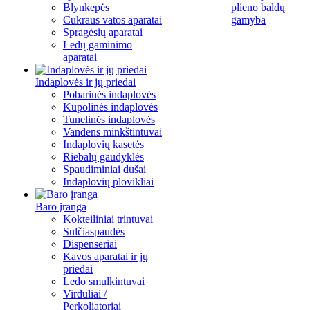
Blynkepės
plieno baldų
Cukraus vatos aparatai
gamyba
Spragėsių aparatai
Ledų gaminimo
aparatai
Indaplovės ir jų priedai
Pobarinės indaplovės
Kupolinės indaplovės
Tunelinės indaplovės
Vandens minkštintuvai
Indaplovių kasetės
Riebalų gaudyklės
Spaudiminiai dušai
Indaplovių plovikliai
Baro įranga
Kokteiliniai trintuvai
Sulčiaspaudės
Dispenseriai
Kavos aparatai ir jų
priedai
Ledo smulkintuvai
Virduliai /
Perkoliatoriai