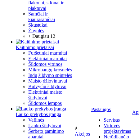
flakonai, sifonai ir
plaktuvai
Samčiai ir
kiaurasamčiai
Skustukai
Žnyplės
+ Daugiau 12
Kaitinimo prietaisai
Furšetiniai marmitai
Elektriniai marmitai
Šildomos vitrinos
Mikrobangų krosnelės
Indų šildymo spintelės
Maisto džiovintuvai
Bulvyčiu šildytuvai
Elektriniai maisto
šildytuvai
Šildomos lempos
Paslaugos
Ap
Lauko prekybos įranga
Vaflinės
Servisas
Lauko šildytuvai
Virtuvės
Šerbeto gaminimo
projektavimas
Akcijos
aparatai
Nerūdijančio