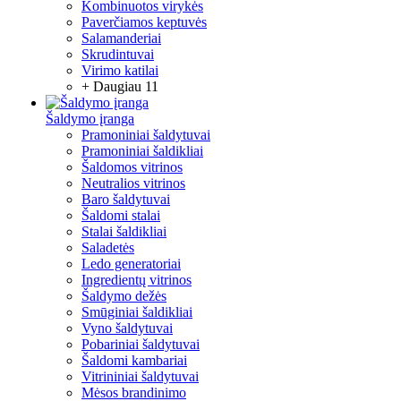
Kombinuotos virykės
Paverčiamos keptuvės
Salamanderiai
Skrudintuvai
Virimo katilai
+ Daugiau 11
Šaldymo įranga
Pramoniniai šaldytuvai
Pramoniniai šaldikliai
Šaldomos vitrinos
Neutralios vitrinos
Baro šaldytuvai
Šaldomi stalai
Stalai šaldikliai
Saladetės
Ledo generatoriai
Ingredientų vitrinos
Šaldymo dežės
Smūginiai šaldikliai
Vyno šaldytuvai
Pobariniai šaldytuvai
Šaldomi kambariai
Vitrininiai šaldytuvai
Mėsos brandinimo