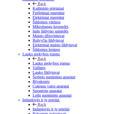
Back
Kaitinimo prietaisai
Furšetiniai marmitai
Elektriniai marmitai
Šildomos vitrinos
Mikrobangų krosnelės
Indų šildymo spintelės
Maisto džiovintuvai
Bulvyčiu šildytuvai
Elektriniai maisto šildytuvai
Šildomos lempos
Lauko prekybos įranga
Back
Lauko prekybos įranga
Vaflinės
Lauko šildytuvai
Šerbeto gaminimo aparatai
Blynkepės
Cukraus vatos aparatai
Spragėsių aparatai
Ledų gaminimo aparatai
Indaplovės ir jų priedai
Back
Indaplovės ir jų priedai
Pobarinės indaplovės