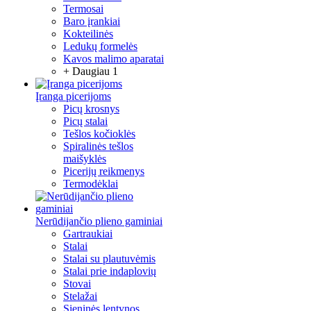
Termosai
Baro įrankiai
Kokteilinės
Ledukų formelės
Kavos malimo aparatai
+ Daugiau 1
Įranga picerijoms
Picų krosnys
Picų stalai
Tešlos kočioklės
Spiralinės tešlos
maišyklės
Picerijų reikmenys
Termodėklai
Nerūdijančio plieno gaminiai
Gartraukiai
Stalai
Stalai su plautuvėmis
Stalai prie indaplovių
Stovai
Stelažai
Sieninės lentynos