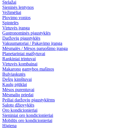
Stelažai
Sieninės lentynos
Vežimėliai
Plovimo vonios
Spintelės
Virtuvės įranga
Gastronominės pjaustyklės
Daržovių pjaustyklės
Vakuumatoriai / Pakavimo įranga
Mėsmalės / Mėsos paruošimo įranga
Planetariniai maišytuvai
Rankiniai trintuvai
Virtuvės kombainai
Makaronų gamybos mašinos
Bulviaskutės
Dešrų kimštuvai
Kaulų pjūklai
Mėsos purentuvai
Mėsmalių priedai
Peiliai daržovių pjaustyklėms
Salotų džiovyklės
Oro kondicionieriai
Sieniniai oro kondicionieriai
Mobilūs oro kondicionieriai
Higiena