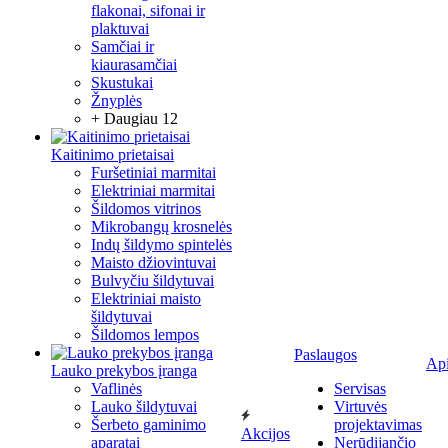
flakonai, sifonai ir
plaktuvai
Samčiai ir
kiaurasamčiai
Skustukai
Žnyplės
+ Daugiau 12
Kaitinimo prietaisai
Furšetiniai marmitai
Elektriniai marmitai
Šildomos vitrinos
Mikrobangų krosnelės
Indų šildymo spintelės
Maisto džiovintuvai
Bulvyčiu šildytuvai
Elektriniai maisto
šildytuvai
Šildomos lempos
Paslaugos
Ap
Lauko prekybos įranga
Vaflinės
Servisas
Lauko šildytuvai
Virtuvės
Šerbeto gaminimo
projektavimas
Akcijos
aparatai
Nerūdijančio