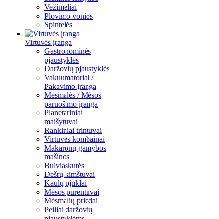
Vežimėliai
Plovimo vonios
Spintelės
Virtuvės įranga
Gastronominės
pjaustyklės
Daržovių pjaustyklės
Vakuumatoriai /
Pakavimo įranga
Mėsmalės / Mėsos
paruošimo įranga
Planetariniai
maišytuvai
Rankiniai trintuvai
Virtuvės kombainai
Makaronų gamybos
mašinos
Bulviaskutės
Dešrų kimštuvai
Kaulų pjūklai
Mėsos purentuvai
Mėsmalių priedai
Peiliai daržovių
pjaustyklėms