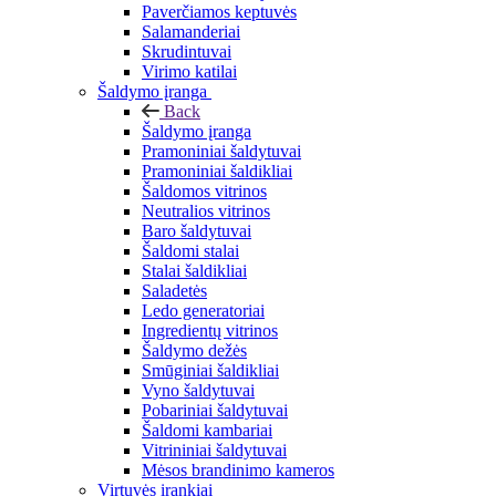
Paverčiamos keptuvės
Salamanderiai
Skrudintuvai
Virimo katilai
Šaldymo įranga
Back
Šaldymo įranga
Pramoniniai šaldytuvai
Pramoniniai šaldikliai
Šaldomos vitrinos
Neutralios vitrinos
Baro šaldytuvai
Šaldomi stalai
Stalai šaldikliai
Saladetės
Ledo generatoriai
Ingredientų vitrinos
Šaldymo dežės
Smūginiai šaldikliai
Vyno šaldytuvai
Pobariniai šaldytuvai
Šaldomi kambariai
Vitrininiai šaldytuvai
Mėsos brandinimo kameros
Virtuvės įrankiai