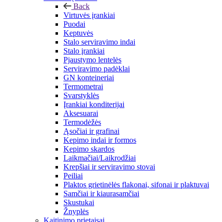
Back
Virtuvės įrankiai
Puodai
Keptuvės
Stalo serviravimo indai
Stalo įrankiai
Pjaustymo lentelės
Serviravimo padėklai
GN konteineriai
Termometrai
Svarstyklės
Įrankiai konditerijai
Aksesuarai
Termodėžės
Ąsočiai ir grafinai
Kepimo indai ir formos
Kepimo skardos
Laikmačiai/Laikrodžiai
Krepšiai ir serviravimo stovai
Peiliai
Plaktos grietinėlės flakonai, sifonai ir plaktuvai
Samčiai ir kiaurasamčiai
Skustukai
Žnyplės
Kaitinimo prietaisai