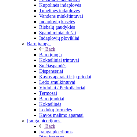
Kupolinės indaplovės
Tunelinės indaplovės
Vandens minkštintuvai
Indaplovių kasetės
Riebalų gaudyklės
Spaudiminiai dušai
Indaplovių plovikliai
Baro įranga
Back
Baro įranga
Kokteiliniai trintuvai
Sulčiaspaudės
Dispenseriai
Kavos aparatai ir jų priedai
Ledo smulkintuvai
Virduliai / Perkoliatoriai
Termosai
Baro įrankiai
Kokteilinės
Ledukų formelės
Kavos malimo aparatai
Įranga picerijoms
Back
Įranga picerijoms