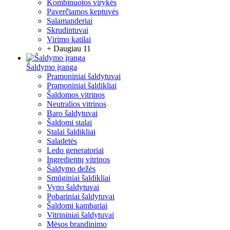
Kombinuotos virykės
Paverčiamos keptuvės
Salamanderiai
Skrudintuvai
Virimo katilai
+ Daugiau 11
Šaldymo įranga
Pramoniniai šaldytuvai
Pramoniniai šaldikliai
Šaldomos vitrinos
Neutralios vitrinos
Baro šaldytuvai
Šaldomi stalai
Stalai šaldikliai
Saladetės
Ledo generatoriai
Ingredientų vitrinos
Šaldymo dežės
Smūginiai šaldikliai
Vyno šaldytuvai
Pobariniai šaldytuvai
Šaldomi kambariai
Vitrininiai šaldytuvai
Mėsos brandinimo