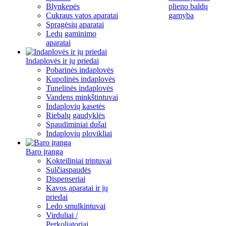
Blynkepės
plieno baldų
Cukraus vatos aparatai
gamyba
Spragėsių aparatai
Ledų gaminimo
aparatai
Indaplovės ir jų priedai
Pobarinės indaplovės
Kupolinės indaplovės
Tunelinės indaplovės
Vandens minkštintuvai
Indaplovių kasetės
Riebalų gaudyklės
Spaudiminiai dušai
Indaplovių plovikliai
Baro įranga
Kokteiliniai trintuvai
Sulčiaspaudės
Dispenseriai
Kavos aparatai ir jų
priedai
Ledo smulkintuvai
Virduliai /
Perkoliatoriai