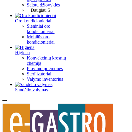
Salotų džiovyklės
+ Daugiau 5
Oro kondicionieriai
Sieniniai oro
kondicionieriai
Mobilūs oro
kondicionieriai
Higiena
Konvekcinių krosnių
chemija
Plovimo priemonės
Sterilizatoriai
Valymo inventorius
Sandėlio valymas