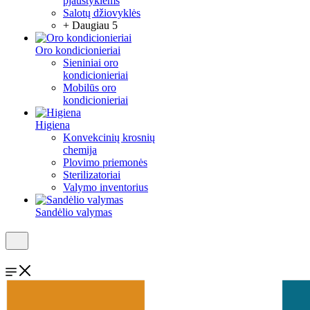
pjaustyklėms
Salotų džiovyklės
+ Daugiau 5
Oro kondicionieriai
Sieniniai oro
kondicionieriai
Mobilūs oro
kondicionieriai
Higiena
Konvekcinių krosnių
chemija
Plovimo priemonės
Sterilizatoriai
Valymo inventorius
Sandėlio valymas