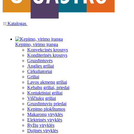
Katalogas
Kepimo, virimo įranga
Konvekcinės krosnys
Konditerinės krosnys
Gruzdintuvės
Anglies griliai
Cirkuliatoriai
Griliai
Lavos akmenų griliai
Kebabų griliai, priedai
Kontaktiniai griliai
Viščiukų griliai
Gruzdintuvių priedai
Kepimo plokštumos
Makaronų viryklės
Elektrinės viryklės
Ryžių viryklės
Dujinės viryklės