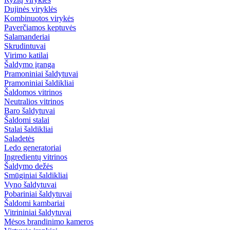
Dujinės viryklės
Kombinuotos virykės
Paverčiamos keptuvės
Salamanderiai
Skrudintuvai
Virimo katilai
Šaldymo įranga
Pramoniniai šaldytuvai
Pramoniniai šaldikliai
Šaldomos vitrinos
Neutralios vitrinos
Baro šaldytuvai
Šaldomi stalai
Stalai šaldikliai
Saladetės
Ledo generatoriai
Ingredientų vitrinos
Šaldymo dežės
Smūginiai šaldikliai
Vyno šaldytuvai
Pobariniai šaldytuvai
Šaldomi kambariai
Vitrininiai šaldytuvai
Mėsos brandinimo kameros