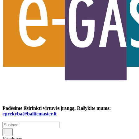
Padėsime išsirinkti virtuvės įrangą. Rašykite mums:
eprekyba@balticmaster.lt
Katalogas