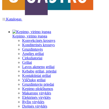
Katalogas
Kepimo, virimo įranga
Konvekcinės krosnys
Konditerinės krosnys
Gruzdintuvės
Anglies griliai
Cirkuliatoriai
Griliai
Lavos akmenų griliai
Kebabų griliai, priedai
Kontaktiniai griliai
Viščiukų griliai
Gruzdintuvių priedai
Kepimo plokštumos
Makaronų viryklės
Elektrinės viryklės
Ryžių viryklės
Dujinės viryklės