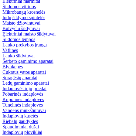
Elektriniai marmitai
Šildomos vitrinos
Mikrobangų krosnelės
Indų šildymo spintelės
Maisto džiovintuvai
Bulvyčiu šildytuvai
Elektriniai maisto šildytuvai
Šildomos lempos
Lauko prekybos įranga
Vaflinės
Lauko šildytuvai
Šerbeto gaminimo aparatai
Blynkepės
Cukraus vatos aparatai
Spragėsių aparatai
Ledų gaminimo aparatai
Indaplovės ir jų priedai
Pobarinės indaplovės
Kupolinės indaplovės
Tunelinės indaplovės
Vandens minkštintuvai
Indaplovių kasetės
Riebalų gaudyklės
Spaudiminiai dušai
Indaplovių plovikliai