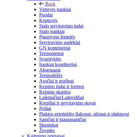
Back
Virtuvės įrankiai
Puodai
Keptuvės
Stalo serviravimo indai
Stalo įrankiai
Pjaustymo lentelės
Serviravimo padėklai
GN konteineriai
Termometrai
Svarstyklės
Įrankiai konditerijai
Aksesuarai
Termodėžės
Ąsočiai ir grafinai
Kepimo indai ir formos
Kepimo skardos
Laikmačiai/Laikrodžiai
Krepšiai ir serviravimo stovai
Peiliai
Plaktos grietinėlės flakonai, sifonai ir plaktuvai
Samčiai ir kiaurasamčiai
Skustukai
Žnyplės
Kaitinimo prietaisai