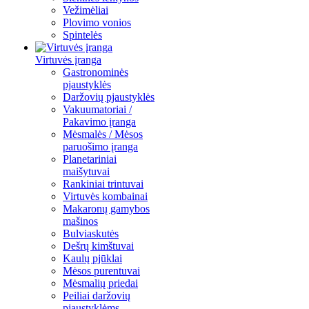
Vežimėliai
Plovimo vonios
Spintelės
Virtuvės įranga
Gastronominės
pjaustyklės
Daržovių pjaustyklės
Vakuumatoriai /
Pakavimo įranga
Mėsmalės / Mėsos
paruošimo įranga
Planetariniai
maišytuvai
Rankiniai trintuvai
Virtuvės kombainai
Makaronų gamybos
mašinos
Bulviaskutės
Dešrų kimštuvai
Kaulų pjūklai
Mėsos purentuvai
Mėsmalių priedai
Peiliai daržovių
pjaustyklėms