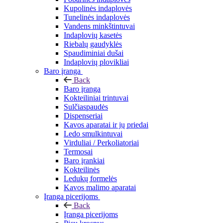
Kupolinės indaplovės
Tunelinės indaplovės
Vandens minkštintuvai
Indaplovių kasetės
Riebalų gaudyklės
Spaudiminiai dušai
Indaplovių plovikliai
Baro įranga
Back
Baro įranga
Kokteiliniai trintuvai
Sulčiaspaudės
Dispenseriai
Kavos aparatai ir jų priedai
Ledo smulkintuvai
Virduliai / Perkoliatoriai
Termosai
Baro įrankiai
Kokteilinės
Ledukų formelės
Kavos malimo aparatai
Įranga picerijoms
Back
Įranga picerijoms