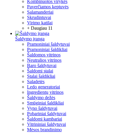
Kombinuotos virykės
Paverčiamos keptuvės
Salamanderiai
Skrudintuvai
Virimo katilai
+ Daugiau 11
Šaldymo įranga
Pramoniniai šaldytuvai
Pramoniniai šaldikliai
Šaldomos vitrinos
Neutralios vitrinos
Baro šaldytuvai
Šaldomi stalai
Stalai šaldikliai
Saladetės
Ledo generatoriai
Ingredientų vitrinos
Šaldymo dežės
Smūginiai šaldikliai
Vyno šaldytuvai
Pobariniai šaldytuvai
Šaldomi kambariai
Vitrininiai šaldytuvai
Mėsos brandinimo