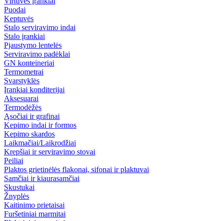
Virtuvės įrankiai
Puodai
Keptuvės
Stalo serviravimo indai
Stalo įrankiai
Pjaustymo lentelės
Serviravimo padėklai
GN konteineriai
Termometrai
Svarstyklės
Įrankiai konditerijai
Aksesuarai
Termodėžės
Ąsočiai ir grafinai
Kepimo indai ir formos
Kepimo skardos
Laikmačiai/Laikrodžiai
Krepšiai ir serviravimo stovai
Peiliai
Plaktos grietinėlės flakonai, sifonai ir plaktuvai
Samčiai ir kiaurasamčiai
Skustukai
Žnyplės
Kaitinimo prietaisai
Furšetiniai marmitai