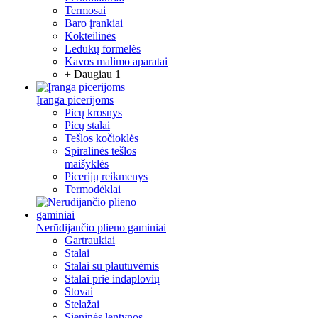
Termosai
Baro įrankiai
Kokteilinės
Ledukų formelės
Kavos malimo aparatai
+ Daugiau 1
Įranga picerijoms
Picų krosnys
Picų stalai
Tešlos kočioklės
Spiralinės tešlos
maišyklės
Picerijų reikmenys
Termodėklai
Nerūdijančio plieno gaminiai
Gartraukiai
Stalai
Stalai su plautuvėmis
Stalai prie indaplovių
Stovai
Stelažai
Sieninės lentynos