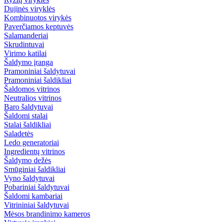
Dujinės viryklės
Kombinuotos virykės
Paverčiamos keptuvės
Salamanderiai
Skrudintuvai
Virimo katilai
Šaldymo įranga
Pramoniniai šaldytuvai
Pramoniniai šaldikliai
Šaldomos vitrinos
Neutralios vitrinos
Baro šaldytuvai
Šaldomi stalai
Stalai šaldikliai
Saladetės
Ledo generatoriai
Ingredientų vitrinos
Šaldymo dežės
Smūginiai šaldikliai
Vyno šaldytuvai
Pobariniai šaldytuvai
Šaldomi kambariai
Vitrininiai šaldytuvai
Mėsos brandinimo kameros