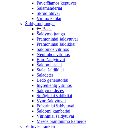
Paverčiamos keptuvės
Salamanderiai
Skrudintuvai
Virimo katilai
Šaldymo įranga
Back
Šaldymo įranga
Pramoniniai šaldytuvai
Pramoniniai šaldikliai
Šaldomos vitrinos
Neutralios vitrinos
Baro šaldytuvai
Šaldomi stalai
Stalai šaldikliai
Saladetės
Ledo generatoriai
Ingredientų vitrinos
Šaldymo dežės
Smūginiai šaldikliai
Vyno šaldytuvai
Pobariniai šaldytuvai
Šaldomi kambariai
Vitrininiai šaldytuvai
Mėsos brandinimo kameros
Virtuvės įrankiai