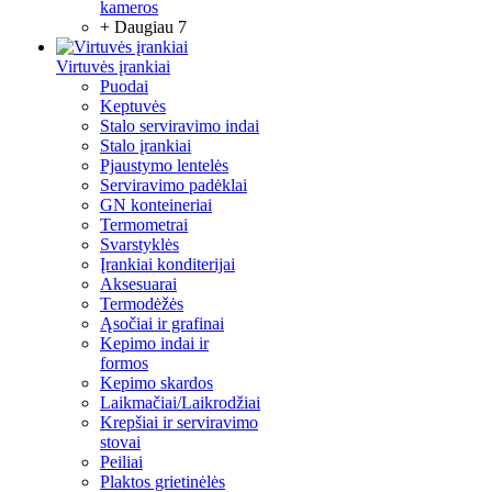
kameros
+ Daugiau 7
Virtuvės įrankiai
Puodai
Keptuvės
Stalo serviravimo indai
Stalo įrankiai
Pjaustymo lentelės
Serviravimo padėklai
GN konteineriai
Termometrai
Svarstyklės
Įrankiai konditerijai
Aksesuarai
Termodėžės
Ąsočiai ir grafinai
Kepimo indai ir
formos
Kepimo skardos
Laikmačiai/Laikrodžiai
Krepšiai ir serviravimo
stovai
Peiliai
Plaktos grietinėlės