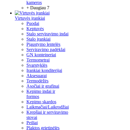
kameros
+ Daugiau 7
Virtuvės įrankiai
Puodai
Keptuvės
Stalo serviravimo indai
Stalo įrankiai
Pjaustymo lentelės
Serviravimo padėklai
GN konteineriai
Termometrai
Svarstyklės
Įrankiai konditerijai
Aksesuarai
Termodėžės
Ąsočiai ir grafinai
Kepimo indai ir
formos
Kepimo skardos
Laikmačiai/Laikrodžiai
Krepšiai ir serviravimo
stovai
Peiliai
Plaktos grietinėlės