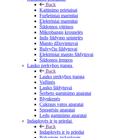
Back
Kaitinimo prietaisai
Furšetiniai marmitai
Elektriniai marmitai
Šildomos vitrinos
Mikrobangų krosnelės
Indų šildymo spintelės
Maisto džiovintuvai
Bulvyčiu šildytuvai
Elektriniai maisto šildytuvai
Šildomos lempos
Lauko prekybos įranga
Back
Lauko prekybos įranga
Vaflinės
Lauko šildytuvai
Šerbeto gaminimo aparatai
Blynkepės
Cukraus vatos aparatai
Spragėsių aparatai
Ledų gaminimo aparatai
Indaplovės ir jų priedai
Back
Indaplovės ir jų priedai
Pobarinės indaplovės