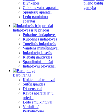
Blynkepės
plieno baldų
Cukraus vatos aparatai
gamyba
Spragėsių aparatai
Ledų gaminimo
aparatai
Indaplovės ir jų priedai
Pobarinės indaplovės
Kupolinės indaplovės
Tunelinės indaplovės
Vandens minkštintuvai
Indaplovių kasetės
Riebalų gaudyklės
Spaudiminiai dušai
Indaplovių plovikliai
Baro įranga
Kokteiliniai trintuvai
Sulčiaspaudės
Dispenseriai
Kavos aparatai ir jų
priedai
Ledo smulkintuvai
Virduliai /
Perkoliatoriai