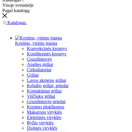
Visoje svetainėje
Pagal katalogą
Katalogas
Kepimo, virimo įranga
Konvekcinės krosnys
Konditerinės krosnys
Gruzdintuvės
Anglies griliai
Cirkuliatoriai
Griliai
Lavos akmenų griliai
Kebabų griliai, priedai
Kontaktiniai griliai
Viščiukų griliai
Gruzdintuvių priedai
Kepimo plokštumos
Makaronų viryklės
Elektrinės viryklės
Ryžių viryklės
Dujinės viryklės