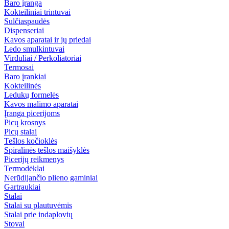
Baro įranga
Kokteiliniai trintuvai
Sulčiaspaudės
Dispenseriai
Kavos aparatai ir jų priedai
Ledo smulkintuvai
Virduliai / Perkoliatoriai
Termosai
Baro įrankiai
Kokteilinės
Ledukų formelės
Kavos malimo aparatai
Įranga picerijoms
Picų krosnys
Picų stalai
Tešlos kočioklės
Spiralinės tešlos maišyklės
Picerijų reikmenys
Termodėklai
Nerūdijančio plieno gaminiai
Gartraukiai
Stalai
Stalai su plautuvėmis
Stalai prie indaplovių
Stovai