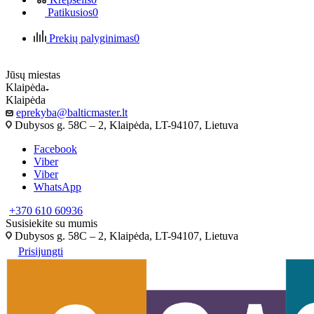
Patikusios
0
Prekių palyginimas
0
Jūsų miestas
Klaipėda
Klaipėda
eprekyba@balticmaster.lt
Dubysos g. 58C – 2, Klaipėda, LT-94107, Lietuva
Facebook
Viber
Viber
WhatsApp
+370 610 60936
Susisiekite su mumis
Dubysos g. 58C – 2, Klaipėda, LT-94107, Lietuva
Prisijungti