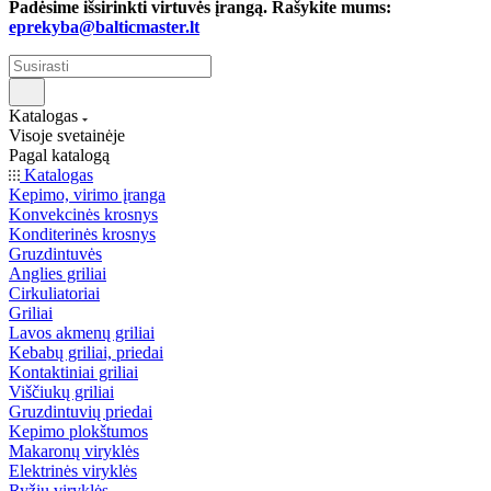
Padėsime išsirinkti virtuvės įrangą. Rašykite mums:
eprekyba@balticmaster.lt
Katalogas
Visoje svetainėje
Pagal katalogą
Katalogas
Kepimo, virimo įranga
Konvekcinės krosnys
Konditerinės krosnys
Gruzdintuvės
Anglies griliai
Cirkuliatoriai
Griliai
Lavos akmenų griliai
Kebabų griliai, priedai
Kontaktiniai griliai
Viščiukų griliai
Gruzdintuvių priedai
Kepimo plokštumos
Makaronų viryklės
Elektrinės viryklės
Ryžių viryklės