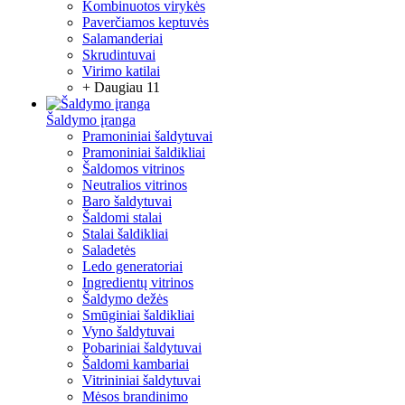
Kombinuotos virykės
Paverčiamos keptuvės
Salamanderiai
Skrudintuvai
Virimo katilai
+ Daugiau 11
Šaldymo įranga
Pramoniniai šaldytuvai
Pramoniniai šaldikliai
Šaldomos vitrinos
Neutralios vitrinos
Baro šaldytuvai
Šaldomi stalai
Stalai šaldikliai
Saladetės
Ledo generatoriai
Ingredientų vitrinos
Šaldymo dežės
Smūginiai šaldikliai
Vyno šaldytuvai
Pobariniai šaldytuvai
Šaldomi kambariai
Vitrininiai šaldytuvai
Mėsos brandinimo