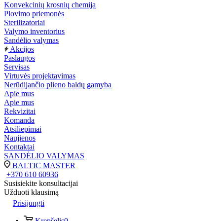
Konvekcinių krosnių chemija
Plovimo priemonės
Sterilizatoriai
Valymo inventorius
Sandėlio valymas
Akcijos
Paslaugos
Servisas
Virtuvės projektavimas
Nerūdijančio plieno baldų gamyba
Apie mus
Apie mus
Rekvizitai
Komanda
Atsiliepimai
Naujienos
Kontaktai
SANDĖLIO VALYMAS
BALTIC MASTER
+370 610 60936
Susisiekite konsultacijai
Užduoti klausimą
Prisijungti
Krepšelis
0