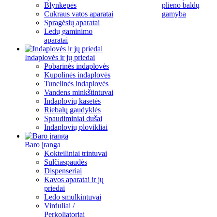
Blynkepės
plieno baldų
Cukraus vatos aparatai
gamyba
Spragėsių aparatai
Ledų gaminimo
aparatai
Indaplovės ir jų priedai
Pobarinės indaplovės
Kupolinės indaplovės
Tunelinės indaplovės
Vandens minkštintuvai
Indaplovių kasetės
Riebalų gaudyklės
Spaudiminiai dušai
Indaplovių plovikliai
Baro įranga
Kokteiliniai trintuvai
Sulčiaspaudės
Dispenseriai
Kavos aparatai ir jų
priedai
Ledo smulkintuvai
Virduliai /
Perkoliatoriai