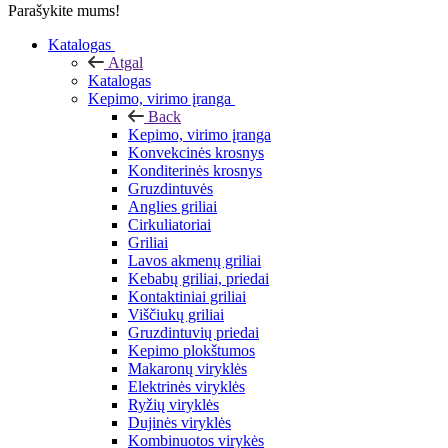
Parašykite mums!
Katalogas
Atgal
Katalogas
Kepimo, virimo įranga
Back
Kepimo, virimo įranga
Konvekcinės krosnys
Konditerinės krosnys
Gruzdintuvės
Anglies griliai
Cirkuliatoriai
Griliai
Lavos akmenų griliai
Kebabų griliai, priedai
Kontaktiniai griliai
Viščiukų griliai
Gruzdintuvių priedai
Kepimo plokštumos
Makaronų viryklės
Elektrinės viryklės
Ryžių viryklės
Dujinės viryklės
Kombinuotos virykės