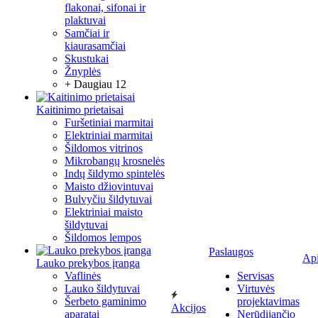
flakonai, sifonai ir
plaktuvai
Samčiai ir
kiaurasamčiai
Skustukai
Žnyplės
+ Daugiau 12
Kaitinimo prietaisai
Furšetiniai marmitai
Elektriniai marmitai
Šildomos vitrinos
Mikrobangų krosnelės
Indų šildymo spintelės
Maisto džiovintuvai
Bulvyčiu šildytuvai
Elektriniai maisto
šildytuvai
Šildomos lempos
Paslaugos
Ap
Lauko prekybos įranga
Vaflinės
Servisas
Lauko šildytuvai
Virtuvės
Šerbeto gaminimo
projektavimas
Akcijos
aparatai
Nerūdijančio