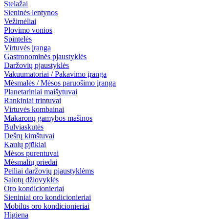
Stelažai
Sieninės lentynos
Vežimėliai
Plovimo vonios
Spintelės
Virtuvės įranga
Gastronominės pjaustyklės
Daržovių pjaustyklės
Vakuumatoriai / Pakavimo įranga
Mėsmalės / Mėsos paruošimo įranga
Planetariniai maišytuvai
Rankiniai trintuvai
Virtuvės kombainai
Makaronų gamybos mašinos
Bulviaskutės
Dešrų kimštuvai
Kaulų pjūklai
Mėsos purentuvai
Mėsmalių priedai
Peiliai daržovių pjaustyklėms
Salotų džiovyklės
Oro kondicionieriai
Sieniniai oro kondicionieriai
Mobilūs oro kondicionieriai
Higiena