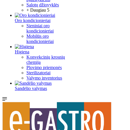
Salotų džiovyklės
+ Daugiau 5
Oro kondicionieriai
Sieniniai oro
kondicionieriai
Mobilūs oro
kondicionieriai
Higiena
Konvekcinių krosnių
chemija
Plovimo priemonės
Sterilizatoriai
Valymo inventorius
Sandėlio valymas