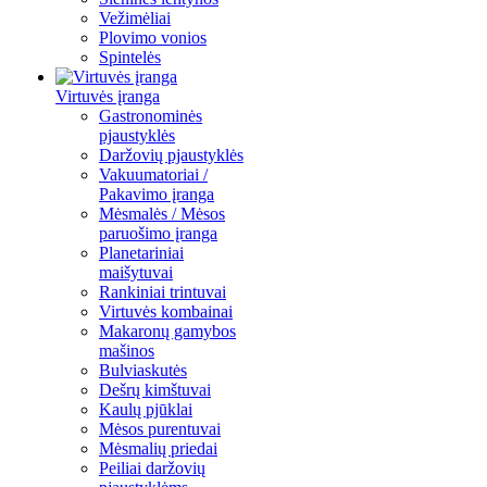
Vežimėliai
Plovimo vonios
Spintelės
Virtuvės įranga
Gastronominės
pjaustyklės
Daržovių pjaustyklės
Vakuumatoriai /
Pakavimo įranga
Mėsmalės / Mėsos
paruošimo įranga
Planetariniai
maišytuvai
Rankiniai trintuvai
Virtuvės kombainai
Makaronų gamybos
mašinos
Bulviaskutės
Dešrų kimštuvai
Kaulų pjūklai
Mėsos purentuvai
Mėsmalių priedai
Peiliai daržovių