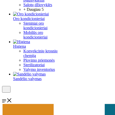
pjaustyklėms
Salotų džiovyklės
+ Daugiau 5
Oro kondicionieriai
Sieniniai oro
kondicionieriai
Mobilūs oro
kondicionieriai
Higiena
Konvekcinių krosnių
chemija
Plovimo priemonės
Sterilizatoriai
Valymo inventorius
Sandėlio valymas