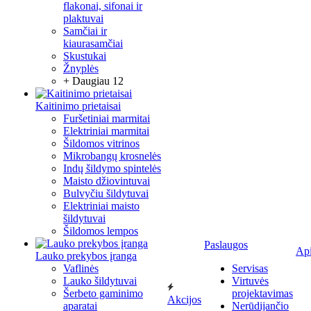
flakonai, sifonai ir
plaktuvai
Samčiai ir
kiaurasamčiai
Skustukai
Žnyplės
+ Daugiau 12
Kaitinimo prietaisai
Furšetiniai marmitai
Elektriniai marmitai
Šildomos vitrinos
Mikrobangų krosnelės
Indų šildymo spintelės
Maisto džiovintuvai
Bulvyčiu šildytuvai
Elektriniai maisto
šildytuvai
Šildomos lempos
Paslaugos
Ap
Lauko prekybos įranga
Vaflinės
Servisas
Lauko šildytuvai
Virtuvės
Šerbeto gaminimo
projektavimas
Akcijos
aparatai
Nerūdijančio