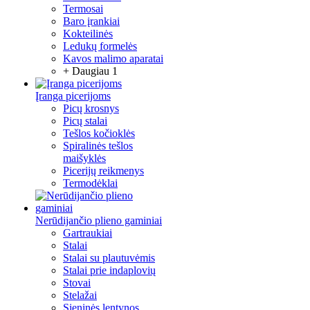
Termosai
Baro įrankiai
Kokteilinės
Ledukų formelės
Kavos malimo aparatai
+ Daugiau 1
Įranga picerijoms
Picų krosnys
Picų stalai
Tešlos kočioklės
Spiralinės tešlos
maišyklės
Picerijų reikmenys
Termodėklai
Nerūdijančio plieno gaminiai
Gartraukiai
Stalai
Stalai su plautuvėmis
Stalai prie indaplovių
Stovai
Stelažai
Sieninės lentynos